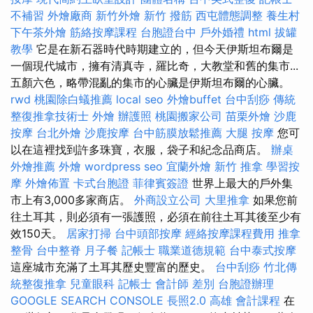
不補習
外燴廠商
新竹外燴
新竹 撥筋
西屯體態調整
養生村
下午茶外燴
筋絡按摩課程
台胞證台中
戶外婚禮
html
拔罐
教學
它是在新石器時代時期建立的，但今天伊斯坦布爾是
一個現代城市，擁有清真寺，羅比奇，大教堂和舊的集市...
五顏六色，略帶混亂的集市的心臟是伊斯坦布爾的心臟。
rwd
桃園除白蟻推薦
local seo
外燴buffet
台中刮痧
傳統
整復推拿技術士
外燴
辦護照
桃園搬家公司
苗栗外燴
沙鹿
按摩
台北外燴
沙鹿按摩
台中筋膜放鬆推薦
大腿 按摩
您可
以在這裡找到許多珠寶，衣服，袋子和紀念品商店。
辦桌
外燴推薦
外燴
wordpress seo
宜蘭外燴
新竹 推拿
學習按
摩
外燴佈置
卡式台胞證
菲律賓簽證
世界上最大的戶外集
市上有3,000多家商店。
外商設立公司
大里推拿
如果您前
往土耳其，則必須有一張護照，必須在前往土耳其後至少有
效150天。
居家打掃
台中頭部按摩
經絡按摩課程費用
推拿
整骨
台中整脊
月子餐
記帳士 職業道德規範
台中泰式按摩
這座城市充滿了土耳其歷史豐富的歷史。
台中刮痧
竹北傳
統整復推拿
兒童眼科
記帳士 會計師 差別
台胞證辦理
GOOGLE SEARCH CONSOLE
長照2.0
高雄 會計課程
在