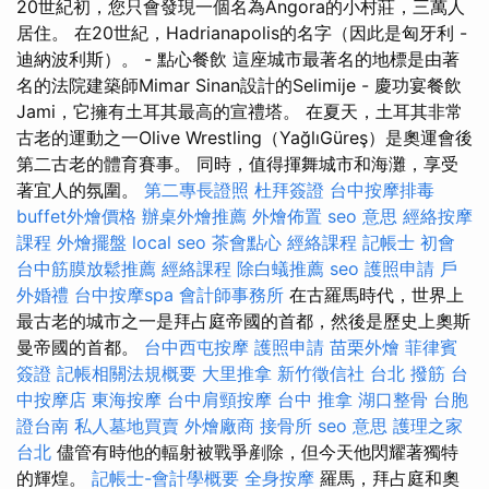
20世紀初，您只會發現一個名為Angora的小村莊，三萬人
居住。 在20世紀，Hadrianapolis的名字（因此是匈牙利 -
迪納波利斯）。 - 點心餐飲 這座城市最著名的地標是由著
名的法院建築師Mimar Sinan設計的Selimije - 慶功宴餐飲
Jami，它擁有土耳其最高的宣禮塔。 在夏天，土耳其非常
古老的運動之一Olive Wrestling（YağlıGüreş）是奧運會後
第二古老的體育賽事。 同時，值得揮舞城市和海灘，享受
著宜人的氛圍。
第二專長證照
杜拜簽證
台中按摩排毒
buffet外燴價格
辦桌外燴推薦
外燴佈置
seo 意思
經絡按摩
課程
外燴擺盤
local seo
茶會點心
經絡課程
記帳士 初會
台中筋膜放鬆推薦
經絡課程
除白蟻推薦
seo
護照申請
戶
外婚禮
台中按摩spa
會計師事務所
在古羅馬時代，世界上
最古老的城市之一是拜占庭帝國的首都，然後是歷史上奧斯
曼帝國的首都。
台中西屯按摩
護照申請
苗栗外燴
菲律賓
簽證
記帳相關法規概要
大里推拿
新竹徵信社
台北 撥筋
台
中按摩店
東海按摩
台中肩頸按摩
台中 推拿
湖口整骨
台胞
證台南
私人墓地買賣
外燴廠商
接骨所
seo 意思
護理之家
台北
儘管有時他的輻射被戰爭剷除，但今天他閃耀著獨特
的輝煌。
記帳士-會計學概要
全身按摩
羅馬，拜占庭和奧