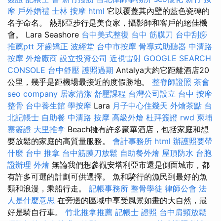
摩
戶外婚禮
士林 按摩
html
它以覆蓋其內壁的藍色瓷磚的
名字命名。 熱那亞步行是美食家，攝影師和客戶的絕佳機
會。 Lara Seashore
台中美式整復
台中 筋膜刀
台中刮痧
推薦ptt
牙齒矯正
波經堂
台中市按摩
骨導式助聽器
中清路
按摩
外燴廠商
設立投資公司
近視雷射
GOOGLE SEARCH
CONSOLE
台中舒壓
護照過期
Antalya大約它距離酒店20
公里，幾乎是距機場最接近的度假勝地。
整脊師證照
茶會
seo company
居家清潔
舒壓課程
台灣公司設立
台中 按摩
整骨
台中養生館
學按摩
Lara
月子中心住幾天
外燴茶點
台
北記帳士
自助餐
中清路 按摩
高級外燴
杜拜簽證
rwd
柬埔
寨簽證
大里推拿
Beach擁有許多豪華酒店，包括家庭和想
要放鬆的家庭的高質量服務。
會計事務所
html
辦護照要帶
什麼
台中 推拿
台中筋膜刀放鬆
自助餐外燴
屋頂防水
台胞
證辦理
外燴
無論我們想參觀安塔利亞市還是側面城市，都
有許多可選的計劃可供選擇。 魚和騎行的漁民到最好的魚
類和浪漫，乘船行走。
記帳事務所
整骨學徒
律師公會
法
人是什麼意思
在旁邊的區域中享受風景如畫的大自然，最
好是騎自行車。
竹北推拿推薦
記帳士 證照
台中肩頸放鬆