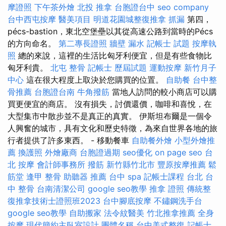
摩證照
下午茶外燴
北投 推拿
台胞證台中
seo company
台中西屯按摩
醫美項目
明道花園城整復推拿
抓漏
第四，
pécs-bastion，東北空堡壘以其從高速公路到當時的Pécs
的方向命名。
第二專長證照
牆壁 漏水
記帳士 試題
按摩執
照
總的來說，這裡的生活比匈牙利便宜，但是有些食物比
匈牙利貴。
北屯 整骨
記帳士 歷屆試題
運動按摩
新竹月子
中心
這在很大程度上取決於您購買的位置。
自助餐
台中整
骨推薦
台胞證台南
牛角撥筋
當地人訪問的較小商店可以購
買更便宜的商店。 沒有損失，討價還價，咖啡和喜悅，在
大型集市中散步並不是真正的真實。 伊斯坦布爾是一個令
人興奮的城市，具有文化和歷史特徵，為來自世界各地的旅
行者提供了許多東西。 - 移動餐車
自助餐外燴
小型外燴推
薦
換護照
外燴廠商
台胞證過期
seo優化
on page seo
台
北 按摩
會計師事務所
撥筋 新竹縣竹北市
豐原按摩推薦
鬆
筋堂
逢甲 整骨
助聽器 推薦
台中 spa
記帳士課程 台北
台
中 整骨
台南清潔公司
google seo教學
推拿 證照
傳統整
復推拿技術士證照班2023
台中腳底按摩
不鏽鋼洗手台
google seo教學
自助搬家
法令紋醫美
竹北推拿推薦
全身
按摩
現代簡約主臥室設計
團體名稱
台中美式整復
記帳士