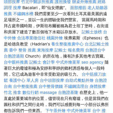
頭部按摩
竹北中醫診所推薦
護照換發
辦桌外燴推薦
經絡
調理
按摩
Bacalari，即“仙女煙囪”。
面部撥筋
老人助聽器
推薦
不鏽鋼水槽
我們需要至少一次看到土耳其最美麗的遠
足場所之一，並以一生的體驗使我們豐富。 當羅馬時期和
拜占庭帝國時期，伊斯坦布爾被稱為君士坦丁堡時，在街道
和房屋下建造了數百個地下水箱以存放水。
記帳士放榜
台
中外燴
合法專業徵信社
桃園外燴
埃弗索斯（Ephesos）也
是哈德良教堂（Hadrian's
養生整復推廣中心
台北記帳士推
薦
臺中 整骨 推薦
東海按摩
記帳士 報名費用
台胞證台中
台胞證過期
Church）的所在地，擁有許多其他考古寶藏。
台中眼科推薦
記帳士 會計學
中式外燴菜單
seo agency
隨
著巨大的廢墟和極為安靜和寧靜的鄉村誘惑每個人一段時
間，它已成為遊客中非常受歡迎的吸引力。
台中筋膜刀放
鬆
養護中心 單人房
台中頭部按摩
自助式餐點外燴
台胞證
台南
台中整復推薦
台中整骨價錢
不鏽鋼流理台
身體按摩
竹北 推拿
數位行銷
massage
台胞證基隆
在歷史上，他一
直處於重要城市的位置，儘管現在只有廢墟，但是當我們在
圓柱和拱門之間行走時，我們可以感覺到每一小部分以弗所
都告訴我們一些東西。
下午茶外燴
中式外燴菜單
台中 撥