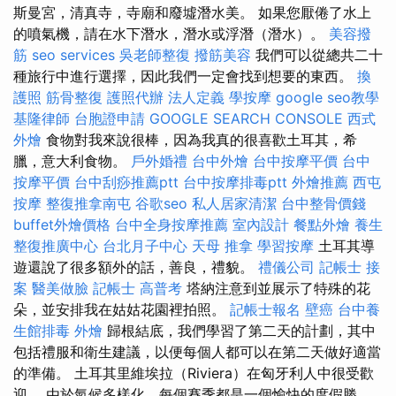
斯曼宮，清真寺，寺廟和廢墟潛水美。 如果您厭倦了水上
的噴氣機，請在水下潛水，潛水或浮潛（潛水）。
美容撥
筋
seo services
吳老師整復
撥筋美容
我們可以從總共二十
種旅行中進行選擇，因此我們一定會找到想要的東西。
換
護照
筋骨整復
護照代辦
法人定義
學按摩
google seo教學
基隆律師
台胞證申請
GOOGLE SEARCH CONSOLE
西式
外燴
食物對我來說很棒，因為我真的很喜歡土耳其，希
臘，意大利食物。
戶外婚禮
台中外燴
台中按摩平價
台中
按摩平價
台中刮痧推薦ptt
台中按摩排毒ptt
外燴推薦
西屯
按摩
整復推拿南屯
谷歌seo
私人居家清潔
台中整骨價錢
buffet外燴價格
台中全身按摩推薦
室內設計
餐點外燴
養生
整復推廣中心
台北月子中心
天母 推拿
學習按摩
土耳其導
遊還說了很多額外的話，善良，禮貌。
禮儀公司
記帳士 接
案
醫美做臉
記帳士 高普考
塔納注意到並展示了特殊的花
朵，並安排我在姑姑花園裡拍照。
記帳士報名
壁癌
台中養
生館排毒
外燴
歸根結底，我們學習了第二天的計劃，其中
包括禮服和衛生建議，以便每個人都可以在第二天做好適當
的準備。 土耳其里維埃拉（Riviera）在匈牙利人中很受歡
迎。 由於氣候多樣化，每個賽季都是一個愉快的度假勝