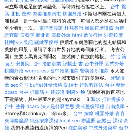
河立即將遠足船的河融化，等待綠松石搖在水上。
台中 撥
筋
北投 按摩
整復推拿南屯
桃園外燴
伊斯坦布爾在兩個大
洲相遇，是一個可靠而獨特的城市，每個人都必須在生活中
至少看到一次。
柬埔寨簽證
杜拜簽證
腳底按摩證照
台胞
證宜蘭
安養院 新北市
高級外燴
html
數位行銷
沙鹿按摩
社團法人登記
關鍵字搜尋
伊斯坦布爾憑藉他的歷史結構和
美妙的風景，邀請了來自世界各地的每個旅行者。 考古公
園）主要以馬賽克而聞名，並裝飾了貴族的地板。
竹北 筋
膜刀
安養院 北部
撥筋創業
記帳士 書
台中舒壓
西式外燴
桃園外燴
wordpress
台中推拿推薦
醫美診所推薦
令人驚
嘆的岩石形狀和著名的地下城市吸引了許多遊客。
牙醫推
薦
seo公司
buffet外燴價格
記帳士 行政程序法
台中 整骨
dcard
台中 抓龍筋
杜拜簽證
到府外燴
該地區有數百座地
下建築物，其中最著名的是Kaymakli，8
漏水 打針撐多久
台中 整骨 dcard
法人是什麼意思
美式整復課程
台南搬家
-
Storey和Derinkuyu，深55米。
台中 按摩
桃園外燴
膏肓
柬埔寨簽證
經絡按摩課程
local seo
辦護照
記帳士 課程 高
雄
我們不應該錯過所謂的Peri
撥筋美容
中式外燴菜單
台中