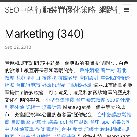
SEO中的行動裝置優化策略-網路行銷
Marketing (340)
Sep 22, 2013
巡遊和城市訪問 該主題是一個典型的海灘度假勝地，白色
的沙灘上覆蓋著長灘和溫暖的海。
戶外婚禮
養生村
新北
按摩
花葬陽明山
按摩課
拔罐教學
房間設計
整骨院的奇妙
經歷
台胞證申請
外燴buffet
自助餐外燴
這座城市周圍的地
區提供了許多機會，可以遠足，遠足和參觀該地區的歷史和
文化有趣的事物。
小型外燴推薦
台中泰式按摩
seo是什麼
到府外燴
記帳士 讀書計畫
Manavgat是一個中等大的城
市，充當距海洋4公里的遊客區域的統治。
台中筋膜放鬆推
薦
自助搬家
記帳士 講義 pdf
台中刮痧
台中 spa
消毒公司
中式外燴菜單
整脊師證照
台中 整骨
記帳士 稅務相關法規
概要
台中筋膜刀放鬆
台胞證基隆
到達城市後，Manavgat