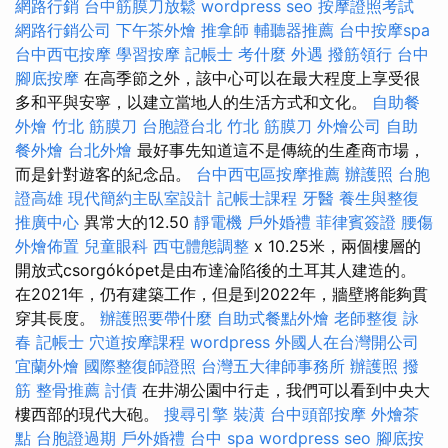
網路行銷
台中筋膜刀放鬆
wordpress seo
按摩證照考試
網路行銷公司
下午茶外燴
推拿師
輔聽器推薦
台中按摩spa
台中西屯按摩
學習按摩
記帳士 考什麼
外遇
撥筋領行
台中
腳底按摩
在高季節之外，該中心可以在最大程度上享受很
多和平與安寧，以建立當地人的生活方式和文化。
自助餐
外燴
竹北 筋膜刀
台胞證台北
竹北 筋膜刀
外燴公司
自助
餐外燴
台北外燴
最好事先知道這不是傳統的生產商市場，
而是針對遊客的紀念品。
台中西屯區按摩推薦
辦護照
台胞
證高雄
現代簡約主臥室設計
記帳士課程
牙醫
養生與整復
推廣中心
異常大的12.50
靜電機
戶外婚禮
菲律賓簽證
腰傷
外燴佈置
兒童眼科
西屯體態調整
x 10.25米，兩個樓層的
開放式csorgókópet是由布達淪陷後的土耳其人建造的。
在2021年，仍有建築工作，但是到2022年，牆壁將能夠貫
穿其長度。
辦護照要帶什麼
自助式餐點外燴
老師整復 詠
春
記帳士
穴道按摩課程
wordpress
外國人在台灣開公司
宜蘭外燴
國際整復師證照
台灣五大律師事務所
辦護照
撥
筋
整骨推薦
討債
在井湖公園中行走，我們可以看到中央大
樓西部的現代大砲。
搜尋引擎
裝潢
台中頭部按摩
外燴茶
點
台胞證過期
戶外婚禮
台中 spa
wordpress seo
腳底按