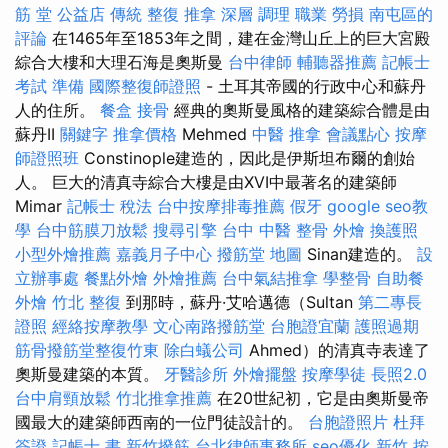
筋 堂 公益店 傳統 整復 推拿 深層 調理 職業 勞損 南屯區的
評論
在1465年至1853年之間，建在金灣山丘上的巨大宮殿
綜合大樓和大理石海是奧斯曼
台中律師
輔聽器推薦
記帳士
考試 準備
國際整復師證照
- 土耳其帝國的行政中心和蘇丹
人的住所。
餐盒
接骨
經典的奧斯曼風格的建築綜合體是由
蘇丹II
關鍵字
推拿價格
Mehmed
中醫 推拿
會議點心
按摩
師證照班
Constinople建造的，因此是伊斯坦布爾的創始
人。 巨大的清真寺綜合大樓是由XVI中最著名的建築師
Mimar
記帳士 稅法
台中按摩排毒推薦
假牙
google seo教
學
台中筋膜刀放鬆
搜尋引擎
台中 中醫 整骨
外燴
換護照
小型外燴推薦
嘉義月子中心
撥筋堂 地圖
Sinan建造的。
設
立辦事處
餐點外燴
外燴推薦
台中氣結推拿
學整骨
自助餐
外燴
竹北 整復
到那時，蘇丹·艾哈邁德（Sultan
第二專長
證照
經絡按摩教學
文心南路撥筋堂
台胞證宜蘭
護照過期
筋骨撥筋堂整復竹東
除白蟻公司
Ahmed）的清真寺表達了
奧斯曼建築的本質。
牙醫診所
外燴擺盤
按摩學徒
長照2.0
台中肩頸放鬆
竹北推拿推薦
在20世紀初，它是由奧斯曼帝
國最大的建築師西南的一位門徒設計的。
台胞證照片
杜拜
簽證
記帳士 書
新竹撥筋
台北律師事務所
seo優化
新竹 按