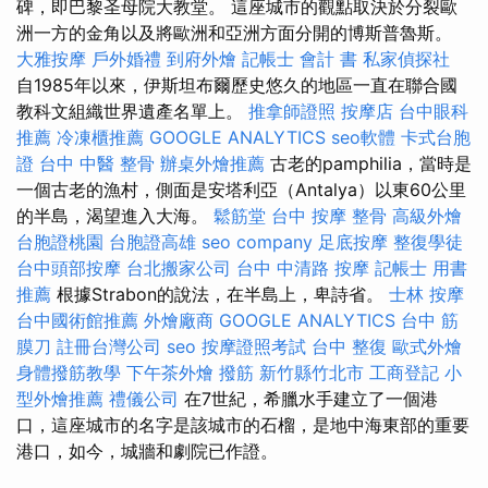
碑，即巴黎圣母院大教堂。 這座城市的觀點取決於分裂歐
洲一方的金角以及將歐洲和亞洲方面分開的博斯普魯斯。
大雅按摩
戶外婚禮
到府外燴
記帳士 會計 書
私家偵探社
自1985年以來，伊斯坦布爾歷史悠久的地區一直在聯合國
教科文組織世界遺產名單上。
推拿師證照
按摩店
台中眼科
推薦
冷凍櫃推薦
GOOGLE ANALYTICS
seo軟體
卡式台胞
證
台中 中醫 整骨
辦桌外燴推薦
古老的pamphilia，當時是
一個古老的漁村，側面是安塔利亞（Antalya）以東60公里
的半島，渴望進入大海。
鬆筋堂
台中 按摩 整骨
高級外燴
台胞證桃園
台胞證高雄
seo company
足底按摩
整復學徒
台中頭部按摩
台北搬家公司
台中 中清路 按摩
記帳士 用書
推薦
根據Strabon的說法，在半島上，卑詩省。
士林 按摩
台中國術館推薦
外燴廠商
GOOGLE ANALYTICS
台中 筋
膜刀
註冊台灣公司
seo
按摩證照考試
台中 整復
歐式外燴
身體撥筋教學
下午茶外燴
撥筋 新竹縣竹北市
工商登記
小
型外燴推薦
禮儀公司
在7世紀，希臘水手建立了一個港
口，這座城市的名字是該城市的石榴，是地中海東部的重要
港口，如今，城牆和劇院已作證。