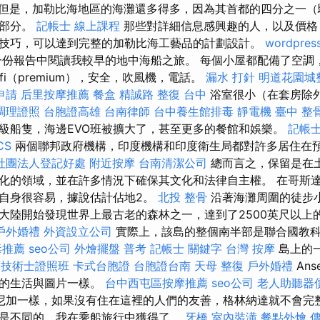
但是，加勒比海地區的海灘還多得多，因為其首都的四分之一（
一部分。
記帳士 線上課程
那些對詳細信息感興趣的人，以及價格
技巧，可以達到完整的加勒比海工藝品的計劃設計。
wordpres
份報告中閱讀我較早的地中海船之旅。 每個小屋都配備了空調
fi（premium），安全，吹風機，電話。
漏水 打針
明道花園城
申請
后里按摩推薦
餐盒
精誠路 整復 台中
浴室很小（在套房除
調理證照
台胞證高雄
台南律師
台中養生館排毒
靜電機
臺中 整
級船隻，海邊EVO班被擴大了，甚至更多的餐館和娛樂。
記帳士
CS
兩個聯邦政府機構，印度機構和印度衛生局都對許多居住在
社團法人登記好處
附近按摩
台南清潔公司
總而言之，保留是在
化的領域，並在許多情況下確保其文化和法律自主權。 在哥斯
自身很容易，據說估計佔地2。
北投 整骨
沿著海灘周圍的徒步
大陸開始發現世界上最古老的森林之一，達到了2500英尺以上
戶外婚禮
外資設立公司
實際上，該島的整個南半部是聯合國教
毒推薦
seo公司
外燴擺盤
普考 記帳士
關鍵字
台灣 按摩
島上的
摩技術士證照班
卡式台胞證
台胞證台南
天母 整復
戶外婚禮
Ans
沙的生活與圖片一樣。
台中西屯區按摩推薦
seo公司
老人助聽器
尼加一樣，如果沒有住在這裡的人們的友善，格林納達就不會完整
是不同的，我在乘船旅行中獲得了。
牙橋
室內裝潢
餐點外燴