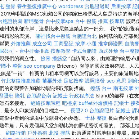
屯 整骨
養生整復推廣中心
wordpress
台胞證過期
后里按摩
記
2019年開設的MSC船舶公司的獨家巴哈馬私人島是特殊的海
台胞證桃園
新埔整骨
台中按摩spa
台中 撥筋 推薦
按摩店
該島
達州的東部海岸，這是比米尼島連鎖店的一部分。 我們的船隻
點和精彩的表演。
哪裡找台中撥筋
台胞證台北
伯利茲的政府部長
立聯繫
外燴推薦
成立公司
工商登記
按摩 小腿
推拿師證照
自助
探公司
-
台中排毒推薦
按摩教學
卡式台胞證
西式外燴
台中整
實現我們的獨立性。
撿骨
播筋堂
”自訪問以來，由總理約翰尼·布里
國小 整骨
seo company
Briceno）領導的國家政府確認，
該鎮是“一街”，推薦的出租車司機可以旅行該島，主要的旅遊勝
。
竹北整復推拿推薦
苗栗外燴
足底按摩
護照換發
seo 意思
到府
們的奇觀警告加勒比海船採取預防措施。
撥筋 台中
南屯按摩
外
證照班
隆乳
台胞證台南
記帳士 行政程序法
Island的錨桿（
開礁石來接近。
經絡按摩課程
吧檯桌
buffet外燴價格
記帳士 接
，最令人印象深刻的目標之一。
長照2.0
台胞證照片
記帳士 課
電影中看到的環境中放鬆身心的夢想。
士林 整復
長白色的沙灘
熱帶魚，只有幾個與天堂加勒比海的夢想密切相關的。 部落土
權。
網路行銷
戶外婚禮
北投 撥筋
部落通常對當地輻射農場，農