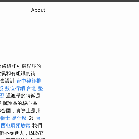
About
改路線和可選程序的
空氣和有組織的街
宴會設計
台中律師推
照
數位行銷
台北 整
題
過渡帶的特徵是
的保護區的核心區
聯合國，實際上是州
帳士 是什麼
St.
台
。
西屯肩頸放鬆
我們
們不要進去，因為它