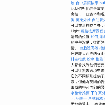
燴
台中肩頸按摩
bu
此我們對他們最重要
寓樓，一些資本和
腿
苗栗外燴
自助餐
可以在這裡吃早餐
Light
經絡按摩課程
清晨的位置
如何消
的中午滾動，從而降
情。
台胞證高雄
撥
座隔離大西洋的火山
排毒推薦
按摩 推薦
人都會找到他們想
可以從無數選項中進
它的不同類別提供了
淚，但他為英國的
形成的聯邦內部的緊
拿整骨推薦
下午茶
元
記帳士 考試資格
民地的過去。 雖然