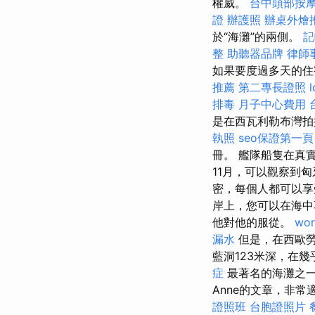
權威。
台中頭部按
證
辦護照
辦桌外燴
於“海灘”的兩側。
記
整
助聽器品牌
律師
如果要度過多天的住
推薦
第二專長證照
l
排毒
月子中心費用
是在西瓦利勒布灣拍
執照
seo保證第一頁
冊。 艦隊船隻在真
11月，可以觀察到
密，每個人都可以
岸上，您可以在海
他對他的服從。
wor
漏水
但是，在西歐勞
藍洞123米深，在
症
最著名的海灘之一
Anne的文章，非
證照班
台胞證照片