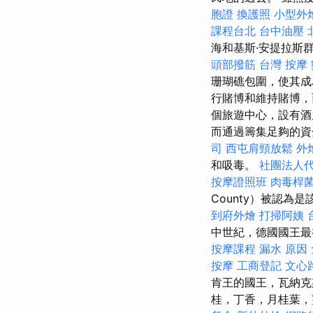
胞證
換護照
小型外
課程台北
台中油壓
海和基斯·安提拉斯
頭部撥筋
台灣 按摩
珊瑚礁包圍，使其成
行賭博和維持賭博，
個旅遊中心，設有
而通過籌集足夠的資
司
西屯肩頸放鬆
外
和吸毒。
社團法人
按摩證照班
肉毒桿
County）被認為
到府外燴
打掃阿姨
中世紀，德國國王最
按摩課程
漏水 原因
按摩
工商登記
文心
肯王的國王，瓦納克
桂，丁香，月桂葉，