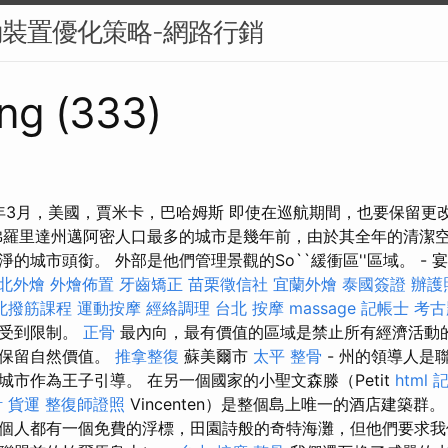
動裝置優化策略-網路行銷
ng (333)
4年3月，美國，賈米卡，巴哈姆斯 即使在巡航期間，也要保留更
佛羅里達州邁阿密人口最多的城市是幾年前，由於其全年的清潔
的城市頭銜。 外部是他們管理景觀的So``緩衝區''區域。 - 
北外燴
外燴佈置
牙齒矯正
苗栗徵信社
宜蘭外燴
泰國簽證
辦護
北撥筋課程
運動按摩
經絡調理
台北 按摩
massage
記帳士 考古
格受到限制。
正骨
最內向，最有價值的區域是禁止所有經濟活動
是保留自然價值。
推拿整復
蘇美爾市
太平 整骨
- 州的領導人是
城市作為王子引導。 在另一個國家的小聖文森滕（Petit
html
記
計
貨運
整復師證照
Vincenten）是整個島上唯一的酒店建築群
個人都有一個免費的浮標，田園詩般的奇特海灘，但他們要求我