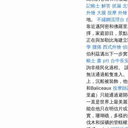
記帳士 解答
抓漏
北
外燴
大腿 按摩
外燴
地。
不鏽鋼流理台
靠近邁阿密和佛羅里
擇，家庭節目，景
正在與加勒比海建
學
腰痛
西式外燴
偵
伯利茲邁出下一步
帳士 書 ptt
台中長安
詢非殖民化過程。 
無法通過船隻進入
上，沉船被裝飾，他
和Baliceaux
按摩師
里處）只能通過避
一直是世界上最美麗
能在他只在明信片或
實，珊瑚礁，多樣的
伐木和採礦的管轄