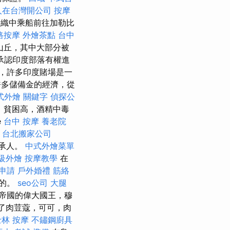
人在台灣開公司
按摩
織中乘船前往加勒比
路按摩
外燴茶點
台中
山丘，其中大部分被
承認印度部落有權進
，許多印度賭場是一
多儲備金的經濟，從
式外燴
關鍵字
偵探公
，貧困高，酒精中毒
e
台中 按摩
養老院
台北搬家公司
繼承人。
中式外燴菜單
級外燴
按摩教學
在
申請
戶外婚禮
筋絡
擇的。
seo公司
大腿
帝國的偉大國王，穆
除了肉荳蔻，可可，肉
士林 按摩
不鏽鋼廚具