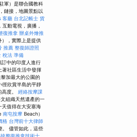
駐軍）是聯合國教科
，鏈接，地圖景點以
s
客廳
台北記帳士
貨
，互動電視，廣播，
整復推拿
辦桌外燴推
外），實際上是提供
骨 推薦
整復師證照
 稅法 準備
預訂中的印度人進行
土著社區生活中發揮
達黎加最大的公園的
小徑欣賞半島的平靜
的高度。
經絡按摩課
科文組織天然遺產的一
一天值得在大安塞海
e
南屯按摩
Beach）
價格
台灣前十大律師
。 儘管如此，這些
傳統整復推拿技術士