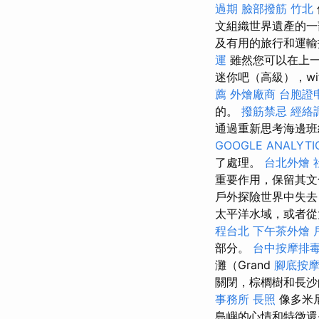
過期
臉部撥筋 竹北
文組織世界遺產的
及有用的旅行和運輸
運
雖然您可以在上一
迷你吧（高級），wi
薦
外燴廠商
台胞證
的。
撥筋禁忌
經絡
通過重新思考海邊班
GOOGLE ANALYTI
了處理。
台北外燴
重要作用，保留其文
戶外探險世界中失去
太平洋水域，或者從
程台北
下午茶外燴
部分。
台中按摩排
灘（Grand
腳底按
關閉，棕櫚樹和長
事務所
長照
像多米
島嶼的心情和特徵還