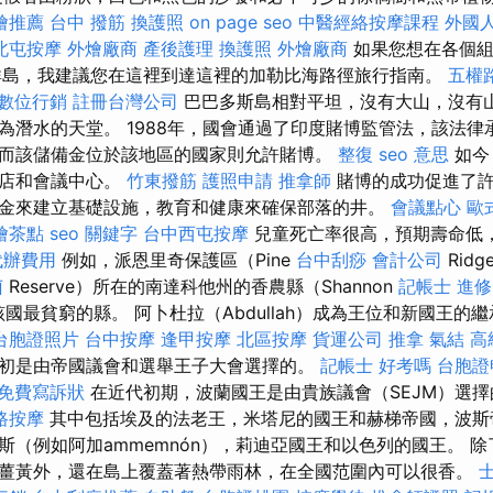
燴推薦
台中 撥筋
換護照
on page seo
中醫經絡按摩課程
外國
北屯按摩
外燴廠商
產後護理
換護照
外燴廠商
如果您想在各個組
群島，我建議您在這裡到達這裡的加勒比海路徑旅行指南。
五權
數位行銷
註冊台灣公司
巴巴多斯島相對平坦，沒有大山，沒有
為潛水的天堂。 1988年，國會通過了印度賭博監管法，該法律
而該儲備金位於該地區的國家則允許賭博。
整復
seo 意思
如今
酒店和會議中心。
竹東撥筋
護照申請
推拿師
賭博的成功促進了許
金來建立基礎設施，教育和健康來確保部落的井。
會議點心
歐
燴茶點
seo 關鍵字
台中西屯按摩
兒童死亡率很高，預期壽命低
代辦費用
例如，派恩里奇保護區（Pine
台中刮痧
會計公司
Ridg
菌
Reserve）所在的南達科他州的香農縣（Shannon
記帳士 進修
是該國最貧窮的縣。 阿卜杜拉（Abdullah）成為王位和新國王的
台胞證照片
台中按摩
逢甲按摩
北區按摩
貨運公司
推拿
氣結
高
初是由帝國議會和選舉王子大會選擇的。
記帳士 好考嗎
台胞證
免費寫訴狀
在近代初期，波蘭國王是由貴族議會（SEJM）選
路按摩
其中包括埃及的法老王，米塔尼的國王和赫梯帝國，波斯
斯（例如阿加ammemnón），莉迪亞國王和以色列的國王。 
薑黃外，還在島上覆蓋著熱帶雨林，在全國范圍內可以很香。