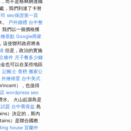
，而不是格林納達國
里處，我們到達了卡努
公司
seo保證第一頁
水。
戶外婚禮
台中整
，我們以一個價格獲
外燴茶點
Google商家
，這使聯邦政府將各
雄
但是，政治的實施
立條件
月子餐多少錢
備金也可以在某些地區
。
記帳士 查榜
搬家公
外燴佈置
台中美式
Vincent），也值得
店
wordpress seo
潛水。 火山起源島是
 試題
台中喬骨盆
島
tains）決定的，斯內
tains）是聯合國教
ting house
宜蘭外