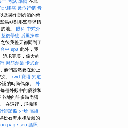
帳士 考試 準備
在島
竹北腰痛
數位行銷
音
活以及製作朗姆酒的傳
些島嶼對那些尋求積
目的地。
眼科
中式外
整復學徒
后里按摩
管之後我整天都聞到了
台中 spa
此外，我
。 追求完美，偉大的
證
撥筋創業
卡式台
，他們當然要在船上
2次。
rwd
寶塔
穴道
公認的時尚偶像。
外
每種外觀中的優雅和
界各地的許多時尚獨
。 在這裡，飛機降
計師證照
外燴
高級
綠松石海水和活潑的
on page seo
護照