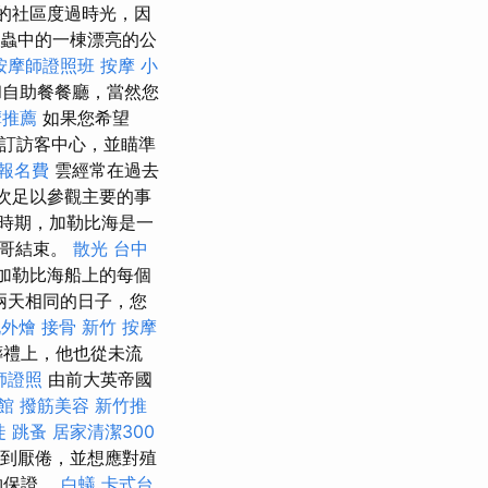
的社區度過時光，因
害蟲中的一棟漂亮的公
按摩師證照班
按摩 小
和自助餐餐廳，當然您
摩推薦
如果您希望
預訂訪客中心，並瞄準
 報名費
雲經常在過去
次足以參觀主要的事
s）時期，加勒比海是一
巴哥結束。
散光
台中
加勒比海船上的每個
兩天相同的日子，您
北外燴
接骨
新竹 按摩
葬禮上，他也從未流
師證照
由前大英帝國
館
撥筋美容
新竹推
徒
跳蚤
居家清潔300
感到厭倦，並想應對殖
物保證。
白蟻
卡式台