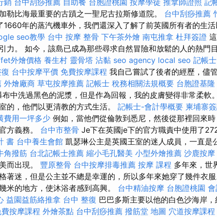
行銷
台中刮痧推薦
自助餐
台胞證桃園
按摩學徒
推拿師證照
記
加勒比海最重要的古蹟之一聖尼古拉斯修道院。
台中刮痧推薦
了1660年的蒸汽機車外，我們還深入了解了前英國所有者的生
ogle seo教學
台中 按摩 整骨
下午茶外燴
南屯推拿
杜拜簽證
這
引力。 如今，該島已成為那些尋求自然冒險和放鬆的人的熱門
ffet外燴價格
養生村
靈骨塔
沾黏
seo agency
local seo
記帳士
整復
台中按摩平價
免費按摩課程
我自己嘗試了後者的經歷，儘
薦
外燴廠商
草屯按摩推薦
記帳士 稅務相關法規概要
台胞證基隆
lle瀑布中洗過黑色的泥漿，但是作為回報，我的皮膚變得非常柔軟
室的，他們以更清教的方式生活。
記帳士-會計學概要
柬埔寨簽
潢費用一坪多少
例如，當他們從倫敦到悉尼，然後從那裡回來時
其官方義務。
台中市整骨
Je下在英國je下的官方職責中使用了27
計 書
台中養生會館
凱瑟琳公主是英國王室的迷人成員，一直是
牛角撥筋
台北記帳士推薦
縮小毛孔醫美
小型外燴推薦
沙鹿按摩
完美而出現。
豐原整骨
台中按摩排毒推薦
按摩 課程
多年來，世
格著迷，但是公主並不總是幸運的，所以多年來她穿了幾件衣服
幾米的地方，使沐浴者感到高興。
台中精油按摩
台胞證桃園
會
心
益園益筋絡推拿
台中 整復
巴巴多斯主要以他的白色沙海岸，
免費按摩課程
外燴茶點
台中刮痧推薦
撥筋堂 地圖
穴道按摩課程