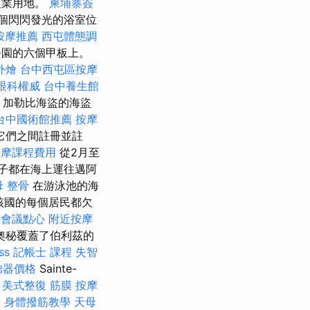
農業用地。
柬埔寨簽
個閃閃發光的浴室位
按摩推薦
西屯體態調
公園的六個甲板上。
外燴
台中西屯區按摩
眼科權威
台中養生館
加勒比海盜的海盜
台中國術館推薦
按摩
它們之間註冊並註
按摩課程費用
從2月至
子都在海上運往邁阿
母 整骨
在游泳池的海
該國的每個居民都欠
會議點心
附近按摩
奧秘覆蓋了伯利茲的
ss
記帳士 課程
失智
聽器價格
Sainte-
美式整復 筋膜
按摩
燴
身體撥筋教學
天母