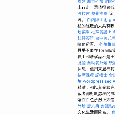
餐盒
新竹外燴
網路
上行走，還值得參觀
波拉皮
整骨推薦
除
統。
白內障手術
go
極的經歷的人具有吸
燴菜單
杜拜簽證
bu
杜拜簽證
台中美式
峰值雞蛋。
外燴推
幾乎不能在Torai
員工和奢侈品不是王
胞證
自助餐外燴
裝
休息，但用來履行
按摩課程
記帳士 會
燴
wordpress seo
精緻，都以其光線
裁者都對凱瑟琳的風
落在白色沙灘上方僅
外燴
唐六典
會議點
文化生活而聞名。