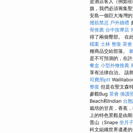
是酒店客人（例如
旗，我們必須籌集
安島一個巨大海灣
撥筋禁忌
戶外婚禮
骨推薦
台中按摩店
得了兩個臀部。 在
檔案
士林 整復
茶會
種商品交給部落。
是不可預測的，在許
餐盒
小型外燴推薦
享有法律自治。 該
司費用ptt
Walli
整復
但是在聖文森特
參觀Bug
茶會
換護
Beach和Indian
台胞
栽培的甘蔗，香蕉
上的特色景觀是由斯內
普山（Snape
坐月
科文組織世界遺產