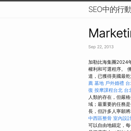
SEO中的行
Marketi
Sep 22, 2013
加勒比海集團202
權利和可選程序。 
道，已獲得美國最乾淨
薦
墓地
戶外婚禮
台
復
按摩課程台北
台
人類的存在，但嚴
域；最重要的任務
長，但許多人寧願將
中西區整骨
室內設
可以自由地錨定，每