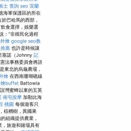
帳士 查詢
seo
宜蘭
洋礁海軍保護區的所在
位於巴哈馬的西部，
有飲食選擇，娛樂選
說：“非殖民化過程
餐外燴
google seo教
復推薦
也許是時候讓
塞諾（Johnny
記
人民憲法事務委員會將諮
地是東北的烏龜農場，
外燴
在西南珊瑚礁線
燴buffet
Battowia
在友誼灣蜜蜂以東的五英
案
南屯按摩
加勒比海
程 桃園
每個遊客只
，棕櫚樹，異國果
地的組織提供農業，
業，旅遊和賭場具有