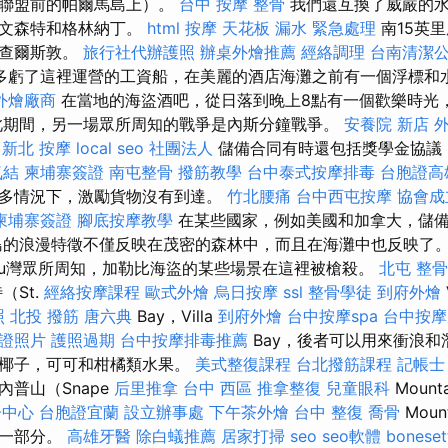
在聯盟前的帕爾馬島上）。
台中 按摩 整骨
我們還互換了威嚴的水
聖文森特和格林納丁。
html
按摩
天花板 漏水 緊急處理
南15英
的查爾斯敦。
旅行社代辦護照
辦桌外燴推薦
經絡調理
台南清潔
多虧了這裡運營的工資船，在美麗的酒店海灘之前有一個浮標和
外燴廠商
在當地的海盜酒吧，從日落到晚上8點有一個歡樂時光
此期間，另一場眾所周知的戰爭是內斯分鐘戰爭。
安養院 新店
新北 按摩
local seo
社團法人
儲備合同有時還包括獎學金協議
氣結
柬埔寨簽證
南屯整骨
撥筋教學
台中泰式按摩排毒
台胞證高
多情況下，激勵貨物沒有到達。
竹北腰痛
台中西屯按摩
協會成
柬埔寨簽證
腳底按摩教學
在某些國家，例如美國和加拿大，儲
島的浪漫特徵不僅反映在茂密的森林中，而且在海灘中也反映了
labou灣眾所周知，加勒比海盜的某些場景在這裡被槍殺。
北屯 整骨
（St.
經絡按摩課程
歐式外燴
烏日按摩
ssl
整骨學徒
到府外燴
照
北投 撥筋
唐六典
Bay，Villa
到府外燴
台中按摩spa
台中按摩
證照片
護照過期
台中按摩排毒推薦
Bay，後者可以用來衝浪和
，椰子，可可和柑橘類水果。
美式整復課程
台北撥筋課程
記帳士
普山（Snape
后里推拿
台中 西區 推拿整復
兒童眼科
Moun
子中心
台胞證宜蘭
設立辦事處
下午茶外燴
台中 整復
喬骨
Moun
的一部分。
高雄牙醫
除白蟻推薦
居家打掃
seo
seo軟體
boneset