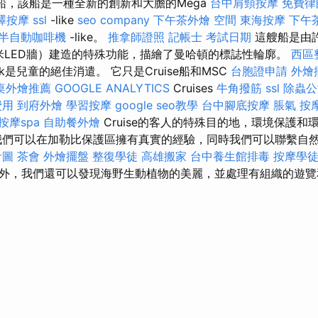
姊妹船，該船是一種全新的創新和大膽的Mega
台中肩頸按摩
免費律
澤按摩
ssl
-like
seo company
下午茶外燴
空間
東海按摩
下午
半自動咖啡機
-like。
推拿師證照
記帳士 考試日期
這艘船是由
5米LED牆）建造的特殊功能，描繪了曼哈頓的標誌性輪廓。
西區
rk是兒童的絕佳消遣。 它只是Cruise船和MSC
台胞證申請
外燴
桌外燴推薦
GOOGLE ANALYTICS
Cruises
牛角撥筋
ssl
除蟲公
費用
到府外燴
學習按摩
google seo教學
台中腳底按摩
脹氣 按
按摩spa
自助餐外燴
Cruise的客人的特殊目的地，環境保護和
們可以在加勒比保護區擁有真實的經驗，同時我們可以聯繫自
計圖
茶會
外燴擺盤
整復學徒
高雄搬家
台中養生館排毒
按摩學
外，我們還可以發現海野生動植物的美麗，並處理有組織的遊覽