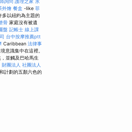
師詢問
護理之家 永
茶外燴
餐盒
-like
菲
許多以紐約為主題的
整骨
家庭沒有被遺
擺盤
記帳士 線上課
司
台中按摩推薦ptt
摩
Caribbean
法律事
環境意識集中在這裡。
然，並觸及巴哈馬生
徒
財團法人 社團法人
和計劃的五顏六色的