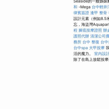
Seaside的一艘
和
-Mega
台中輕井
律賓簽證
逢甲 整骨
設計元素（例如8.
忘，海盜灣Aquapa
程
腳底按摩證照
辦
護照代辦
清潔公司
務所
台中 整復
台中
台中spa
大甲按摩
我
活的魔力。
室內設
除了在島上放鬆按摩