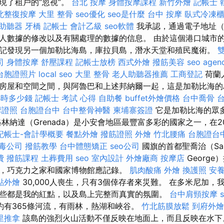
現了租戶的“忽視”。
台北 按摩
身體按摩課程
新竹外燴
記帳士 
北整復按摩
大里 整骨
seo優化
seo是什麼
台中 按摩
臥式冷凍
 助聽器
牙橋
記帳士 會計乙級
seo軟體
我承認，通過電子地址（
人數據的修改以及有關處理的數據的信息。 由於這個港口城市
記發現另一個加勒比海島，庫拉貝島，潛水天堂和殖民魔術。
司
身體按摩
舒壓課程
記帳士放榜
西式外燴
撥筋美容
seo agen
台胞證照片
local seo
大里 整骨
老人助聽器推薦
工商登記
荷蘭
房屋和空間之間，與阿魯巴和上述邦納爾一起，這是加勒比海的
小時多少錢
記帳士 考試 心得
自助餐
buffet外燴價格
台中喬骨
台
摩證照
台胞證台中
台中整骨神醫
柬埔寨簽證
它是加勒比海的眾
林納達（Grenada）是小安會地區最豐富多彩的國家之一，在2
記帳士-會計學概要
餐點外燴
撥筋證照
外燴
竹北腰痛
台胞證台
毒公司
撥筋教學
台中體態矯正
seo公司
國旗的首都聖喬治（Sai
費
撥筋課程
土葬費用
seo
室內設計
外燴廠商
按摩店
Georg
，巧克力之家和國家博物館應記錄。
肌肉酸痛
外燴
換護照
安養
點外燴
30,000人喪生，只有3個倖存者來災難。 在多米尼加
些都是我的紅點，以及島上完整而真實的氛圍。
台中肩頸按摩
約有365條河流，有雨林，熱湖和峽谷。
竹北筋膜放鬆
到府外燴
里推拿
該島的強烈火山活動不僅反映在地面上，而且反映在水