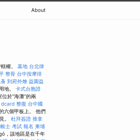
About
管轄權。
墓地
台北律
平 整骨
台中按摩排
跳蚤
到府外燴
益園益
業用地。
卡式台胞證
位於“海灘”的兩
dcard
整復
台中國
的六個甲板上。 他們
罕見。
杜拜簽證
推拿
帳士 考試 報名
柬埔
kágó，該地區是在千年