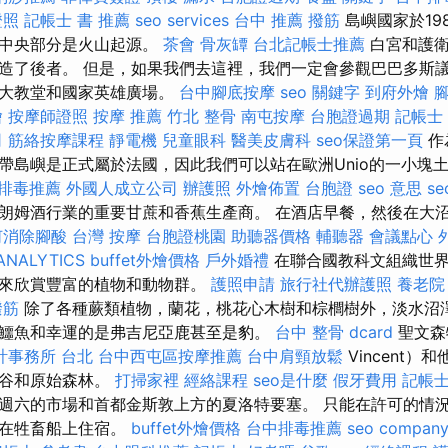
證照
記帳士 書 推薦
seo services
台中 推薦 撥筋
島嶼國家於19
的中央部分是火山起源。
茶會
骨灰罈
台北記帳士推薦
白宮和護衛
造了後者。 但是，如果我們去這裡，我們一定會參觀巴巴多斯
爾大教堂和國家英雄廣場。
台中腳底按摩
seo 關鍵字
到府外燴
燴
按摩師證照
按摩 推薦
竹北 整骨
南屯按摩
台胞證過期
記帳士
司
筋絡按摩課程
靜電機
兒童眼科
醫美皮膚科
seo保證第一頁
作
帶島嶼是正式屬於法國，因此我們可以站在歐洲Unio的一小塊
排毒推薦
外國人成立公司
辦護照
外燴佈置
台胞證
seo 意思
se
朗姆酒行業的重要甘蔗和香蕉生產商。 在酒店早餐，然後在大
何消除腳酸
台灣 按摩
台胞證桃園
助聽器價格
輔聽器
會議點心
ANALYTICS
buffet外燴價格
戶外婚禮
在聯合國教科文組織世界
行來欣賞豐富的植物和動物群。
護照申請
旅行社代辦護照
養老院
撥筋
除了各種蕨類植物，蘭花，桃花心木樹和棕櫚樹外，淡水沼
鱷魚和幸運的是弗吉尼亞鹿甚至是豹。
台中 整骨 dcard
聖文森特
計事務所 台北
台中西屯區按摩推薦
台中肩頸放鬆
Vincent
山谷和原始森林。
打掃家裡
經絡課程
seo是什麼
假牙費用
記帳
週六的市場和首都金斯敦上方的夏洛特要塞。 只能在許可的情
能在牲畜船上住宿。
buffet外燴價格
台中排毒推薦
seo compan