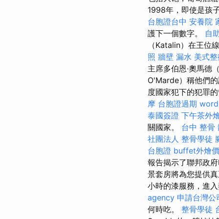
1998年，即使是
台胞證台中
安養院
護下一個數字。
自
（Katalin）
照
牆壁 漏水
美式整
主席多伯恩·奧馬德（D
O'Marde）稱他
度國家犯下的犯罪的
摩
台胞證過期
word
泰國簽證
下午茶外
關國家。
台中 整骨
社團法人
整骨學徒
台胞證
buffet外燴
報告揭示了聯邦政府
景套房將為您提供
小時的漆服務，進入
agency
申請台灣公
何時吃。
整骨學徒