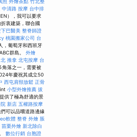
執照
外燴茶點
竹北整
櫃
中清路 按摩
台中排
EN），我可以要求
的折衷建築，聯合國
雙下巴醫美
整脊師證
cy
桃園搬家公司
台
人，葡萄牙和西班牙
ABC群島。
外燴
北 推拿
北屯按摩
台
多角落之一，需要被
024年慶祝其成立50
中
西屯肩頸放鬆
正骨
nt
小型外燴推薦
拔
e）提供了極為舒適的景
院 新店
五權路按摩
，我們可以品嚐道路邊緣
seo軟體
整脊
外燴
脹
苗栗外燴
新北除白
下。
數位行銷
台胞證