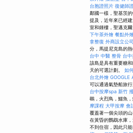
台胞證照片
復健師
鄰國一樣，聖基茨
提及，近年來已經建
室和鍾樓，聖邁克
下午茶外燴
餐點外
拿整復
外商設立公
分，馬提尼克島的熱
台中 中醫 整骨
台中
該島是具有重要糖和
天的可選計劃。
如
台北外燴
GOOGLE 
可以通過氣墊船旅
台中按摩spa
新竹 
鶘，火烈鳥，鱷魚，
摩課程
大甲按摩
會
覆蓋著一個尖頭的
在黃昏的鸚鵡水庫，
不到住宿，因此只