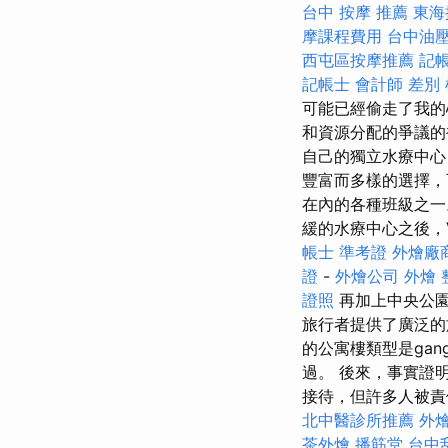
台中
按摩 推薦
東海
摩課程費用
台中油
西屯區按摩推薦
記
記帳士 會計師 差別
可能已經偷走了我的
和資源分配的爭議
自己的獨立水療中心
豐富而多樣的選擇，
在內的各種班級之
緩的水療中心之後，V
帳士 準考證
外燴廠
證
-
外燴公司
外燴
證照
再加上中央公
旅行者提供了廣泛
的公寓樓類型是ga
過。 後來，事實證
接待，但許多人被責
北中醫診所推薦
外
茶外燴
播筋堂
台中