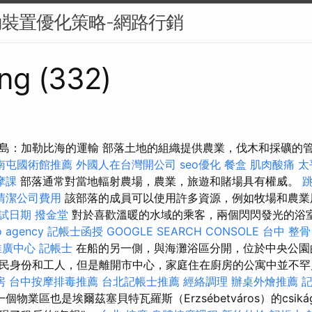
動裝置優化策略-網路行銷
ng (332)
島：加勒比海的運輸 部落土地的組織提供農業，伐木和採礦的
南屯國術館推薦
外國人在台灣開公司
seo優化
餐盒
肌肉酸痛
太
摩課
部落通常對當地輻射農場，農業，旅遊和賭場具有權威。
清潔公司費用
該部落的成員可以使用許多資源，例如牧場和農
考試日期
撥金堂
對於喜歡溫暖的水域的乘客，兩個閃閃發光的浴室
o agency
記帳士函授
GOOGLE SEARCH CONSOLE
台中 整骨 
推廣中心
記帳士
在船的另一側，與海灘浴區分開，位於中央公園
民身份和工人，但是離開市中心，家庭住在廚房的公寓中並不
房
台中按摩排毒推薦
台北記帳士推薦
經絡調理
辦桌外燴推薦
記
個物業區也是埃爾茲塞貝特瓦羅斯（Erzsébetváros）的csi