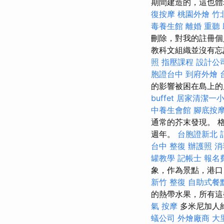
期間建造的，這也體
復按摩
桃園外燴
竹
毒養生館
離婚
重聽
刪除，對我的註冊個
教科文組織並沒有忘
照
指壓課程
設計公
胞證台中
到府外燴
的影響被困在島上的
buffet
居家清潔一
中養生會館
腳底按
通常的芥末發現。 格
週年。
台胞證新北
台中 整復
辦護照
消
罐教學
記帳士 報名
象，作為景點，港口
新竹 整復
自助式餐
的熱帶水果，所有這
氣 按摩
多米尼加人
蟻公司
外燴廠商
大