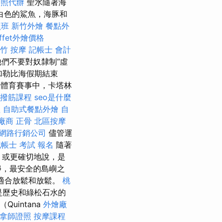
護照代辦
聖水隨著海
括白色的鯊魚，海豚和
照班
新竹外燴
餐點外
uffet外燴價格
竹 按摩
記帳士 會計
們不要對奴隸制“虛
加勒比海假期結束
的體育賽事中，卡塔林
撥筋課程
seo是什麼
理
自助式餐點外燴
自
廠商
正骨
北區按摩
網路行銷公司
儘管運
帳士 考試 報名
隨著
降，或更確切地說，是
靜，最安全的島嶼之
常適合放鬆和放鬆。
桃
是歷史和綠松石水的
Quintana
外燴廠
拿師證照
按摩課程