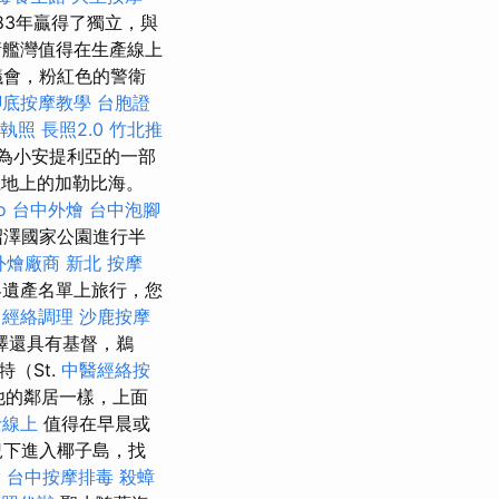
83年贏得了獨立，與
艦灣值得在生產線上
議會，粉紅色的警衛
腳底按摩教學
台胞證
 執照
長照2.0
竹北推
為小安提利亞的一部
土地上的加勒比海。
o
台中外燴
台中泡腳
沼澤國家公園進行半
外燴廠商
新北 按摩
遺產名單上旅行，您
經絡調理
沙鹿按摩
澤還具有基督，鵜
（St.
中醫經絡按
）和他的鄰居一樣，上面
士線上
值得在早晨或
況下進入椰子島，找
y
台中按摩排毒
殺蟑