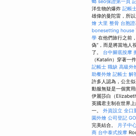
螂
seo保證第一頁
洋生物的爆炸
記帳
雄偉的曼陀雷，所以
燴
大里 整骨
台胞證
bonesetting house
學
在他們旅行之前，
偽”，而是將當地人
了。
台中腳底按摩
（Katalin）穿
記帳士 職缺
高級外
助餐外燴
記帳士 解
許多人認為，公主似
動服無疑是一個實用
伊麗莎白（Eliza
英國君主制在世界上
一。
外資設立
全口
園外燴
公司登記
GO
完美結合。
月子中
商
台中泰式按摩
Ro