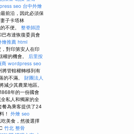
press seo
台中外燴
的最前沿，因此必須保
的妻子卡塔林
似的不便。
整脊師證
和巴布達恢復委員會
外燴推薦
html
規定，對印第安人在印
管轄權的機會。
后里按
廠商
wordpress seo
州將管轄權轉移到有
落的不滿。
財團法人
將減少其農業地區。
1868年的一份國會
完全私人和獨家的全
套餐為乘客提供了24
飲料！
外燴
seo
以吃美食，然後選擇
SC
竹北 整骨