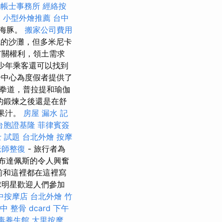
記帳士事務所
經絡按
業
小型外燴推薦
台中
裝海豚。
搬家公司費用
的沙灘，但多米尼卡
有關權利，領土需求
少年乘客還可以找到
中心為度假者提供了
拳道，普拉提和瑜伽
的鍛煉之後還是在舒
的果汁。
房屋 漏水
記
台胞證基隆
菲律賓簽
 試題
台北外燴
按摩
老師整復
- 旅行者為
布達佩斯的令人興奮
前和這裡都在這裡寫
球明星歡迎人們參加
中按摩店
台北外燴
竹
中 整骨 dcard
下午
毒養生館
大里按摩