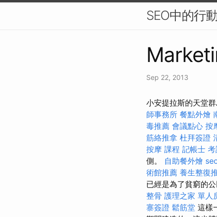
SEO中的行
Marketi
Sep 22, 2013
小安提拉斯的天堂群
師事務所
餐點外燴
毒推薦
會議點心
按
筋絡推拿
杜拜簽證
按摩 課程
記帳士 
側。
自助餐外燴
se
術館推薦
養生整復
已經是為了貧窮的公
整骨
護理之家 單人
寨簽證
鬆筋堂
這樣一