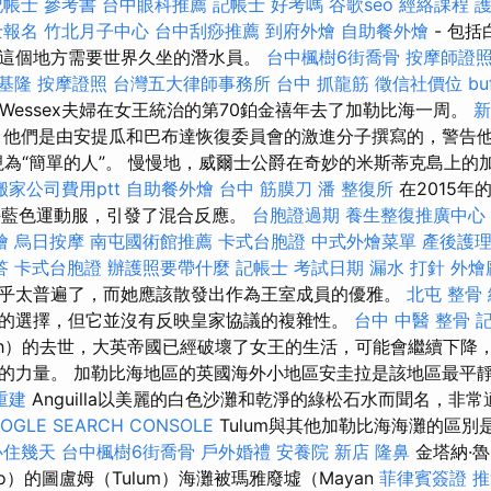
記帳士 參考書
台中眼科推薦
記帳士 好考嗎
谷歌seo
經絡課程
士報名
竹北月子中心
台中刮痧推薦
到府外燴
自助餐外燴
- 包
這個地方需要世界久坐的潛水員。
台中楓樹6街喬骨
按摩師證
基隆
按摩證照
台灣五大律師事務所
台中 抓龍筋
徵信社價位
b
Wessex夫婦在女王統治的第70鉑金禧年去了加勒比海一周。
新
他們是由安提瓜和巴布達恢復委員會的激進分子撰寫的，警告他
視為“簡單的人”。 慢慢地，威爾士公爵在奇妙的米斯蒂克島上的
搬家公司費用ptt
自助餐外燴
台中 筋膜刀
潘 整復所
在2015年
著一件藍色運動服，引發了混合反應。
台胞證過期
養生整復推廣中心
燴
烏日按摩
南屯國術館推薦
卡式台胞證
中式外燴菜單
產後護
答
卡式台胞證
辦護照要帶什麼
記帳士 考試日期
漏水 打針
外燴
乎太普遍了，而她應該散發出作為王室成員的優雅。
北屯 整骨
的選擇，但它並沒有反映皇家協議的複雜性。
台中 中醫 整骨
記
beth）的去世，大英帝國已經破壞了女王的生活，可能會繼續下
的力量。 加勒比海地區的英國海外小地區安圭拉是該地區最平
重建
Anguilla以美麗的白色沙灘和乾淨的綠松石水而聞名，非
OGLE SEARCH CONSOLE
Tulum與其他加勒比海海灘的區別
心住幾天
台中楓樹6街喬骨
戶外婚禮
安養院 新店
隆鼻
金塔納·魯（
o）的圖盧姆（Tulum）海灘被瑪雅廢墟（Mayan
菲律賓簽證
推