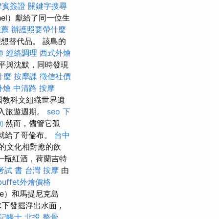
律賓簽證
關鍵字搜尋
el）獻給了同一位生
推薦
辦護照要帶什麼
理想替代品。 該島的
師
經絡調理
西式外燴
平與沈默，同時發現
什麼
按摩課
徵信社價
外燴
中清路 按摩
合國教科文組織世界遺
進入旅遊週期。
seo
下
詢
然而，儘管它孤
後就給了哥倫布。
台中
的文化相對應的飲
一瓶紅酒，荷蘭吉特
考試 書
台灣 按摩
由
buffet外燴價格
upe）和馬提尼克島
，水下發掘浮出水面，
記帳士
北投 整骨