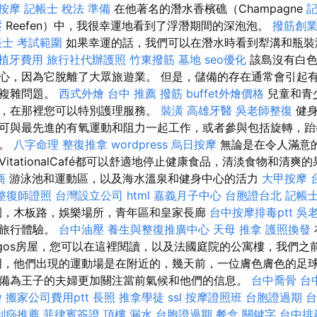
按摩
記帳士 稅法 準備
在他著名的潛水香檳礁（Champagne
壓
Reefen）中，我很幸運地看到了浮潛期間的深泡泡。
撥筋創
帳士 考試範圍
如果幸運的話，我們可以在潛水時看到犁溝和瓶
植牙費用
旅行社代辦護照
竹東撥筋
墓地
seo優化
該島沒有白色
心，因為它脫離了大眾旅遊業。 但是，儲備的存在通常會引起
的複雜問題。
西式外燴
台中 推薦 撥筋
buffet外燴價格
兒童和青
，在那裡您可以特別護理服務。
裝潢
高雄牙醫
吳老師整復
健身
可與最先進的有氧運動和阻力一起工作，或者參與包括旋轉，跆
一。
八字命理 整復推拿
wordpress
烏日按摩
無論是在令人滿意
itationalCafé都可以舒適地停止健康食品，清淡食物和清爽
商
游泳池和運動區，以及海水溫泉和健身中心的活力
大甲按摩
整復師證照
台灣設立公司
html
嘉義月子中心
台胞證台北
記帳士
園，木板路，娛樂場所，青年區和皇家長廊
台中按摩排毒ptt
吳
的旅行體驗。
台中油壓
養生與整復推廣中心
天母 推拿
護照換發
ngos房屋，您可以在這裡閱讀，以及法國庭院的公寓樓，我們之
明，他們出現的運動場是在附近的，幾天前，一位膚色膚色的足
備為王子的夫婦更加關注當前氣候和他們的信息。
台中喬骨
台
燴
搬家公司費用ptt
長照
推拿學徒
ssl
按摩證照班
台胞證過期
台
刮痧推薦
菲律賓簽證
頂樓 漏水
台胞證過期
餐盒
關鍵字
台中排