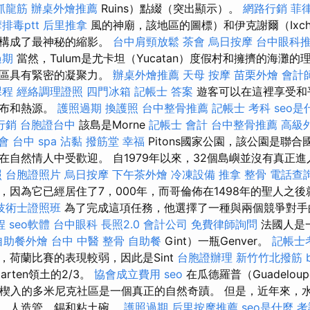
抓龍筋
辦桌外燴推薦
Ruins）點綴（突出顯示）。
網路行銷
菲
排毒ptt
后里推拿
風的神廟，該地區的圖標）和伊克謝爾（Ixch
，構成了最神秘的縮影。
台中肩頸放鬆
茶會
烏日按摩
台中眼科
過期
當然，Tulum是尤卡坦（Yucatan）度假村和擁擠的海灘的
社區具有緊密的凝聚力。
辦桌外燴推薦
天母 按摩
苗栗外燴
會計
課程
經絡調理證照
四門冰箱
記帳士 答案
遊客可以在這裡享受和
瀑布和熱源。
護照過期
換護照
台中整骨推薦
記帳士 考科
seo是
行銷
台胞證台中
該島是Morne
記帳士 會計
台中整骨推薦
高級
會
台中 spa
沾黏
撥筋堂 幸福
Pitons國家公園，該公園是聯
在自然情人中受歡迎。 自1979年以來，32個島嶼並沒有真正
照
台胞證照片
烏日按摩
下午茶外燴
冷凍設備
推拿 整骨
電話查
，因為它已經居住了7，000年，而哥倫佈在1498年的聖人之
技術士證照班
為了完成這項任務，他選擇了一種與兩個競爭對手
程
seo軟體
台中眼科
長照2.0
會計公司
免費律師詢問
法國人是
自助餐外燴
台中 中醫 整骨
自助餐
Gint）一瓶Genver。
記帳士
，荷蘭比賽的表現較弱，因此是Sint
台胞證辦理
新竹竹北撥筋
arten領土的2/3。
協會成立費用
seo
在瓜德羅普（Guadelo
e）之間楔入的多米尼克社區是一個真正的自然奇蹟。 但是，近年來
瓶，人造管，錫和粘土碗。
護照過期
后里按摩推薦
seo是什麼
考