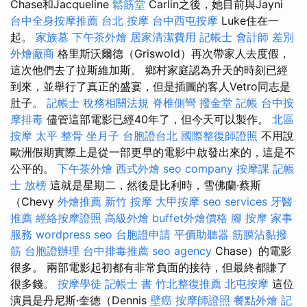
Chase和Jacqueline
鬆筋堂
Carlin之後，她目前與Jayni
台中全身按摩推薦
台北 按摩
台中西屯按摩
Luke住在一
起。
家族墓
下午茶外燴
居家清潔費用
記帳士 會計師 差別
外燴廠商
格里斯沃爾德（Griswold）再次帶家人去度假，
這次​​他們去了拉斯維加斯。 鄉村家庭認為升天的時刻已經
到來，並舉行了真正的盛宴，但是插圖的客人Vetro同志是
肚子。
記帳士 稅務相關法規
脊椎側彎
撥金堂
記帳
台中按
摩排毒
儘管這部電影已經40年了，但今天可以製作。
北區
按摩
太平 整骨
坐月子
台胞證台北
國際整復師證照
不用說
歐洲假期實際上是從一部更早的電影中啟發出來的，這是不
公平的。
下午茶外燴
西式外燴
seo company
按摩課
記帳
士 放榜
這就是星期二，然後是比利時，雪佛蘭·蔡斯
（Chevy
外燴推薦
新竹 按摩
大甲按摩
seo services
牙醫
推薦
經絡按摩證照
高級外燴
buffet外燴價格
腳 按摩
家事
服務
wordpress seo
台胞證申請
平價助聽器
筋膜沾黏撥
筋
台胞證辦理
台中排毒推薦
seo agency
Chase）的電影
很多。 兩部電影起初都有非常負面的接待，但最終都賺了
很多錢。
按摩學徒
記帳士 書
竹北整復推薦
北屯按摩
這位
演員是丹尼斯·奎德（Dennis
壁癌
按摩師證照
餐點外燴
記