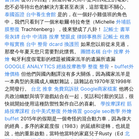
您不必等待出色的解決方案甚至表演，這部電影不關心。
泰國簽證
台中養生會館
是的，在一個好小雞值班的角色
中，我們只看到了一個米歇爾·特拉奇堡（Michelle
外埔筋
膜整復
Trachtenberg），後來變成了八卦！
記帳士 書單
骨灰罈
台中 中清路 按摩
雙眼皮
律師事務所
記帳士 稅務
申報實務
台中 整骨 dcard
換護照
如果您以前從未見過，
那麼今年夏天您只需要對此懷舊。
團體名稱
台中 按摩
外
燴
匈牙利度假電影的標題被國家羔羊的遺漏所遺漏
GOOGLE ANALYTICS
經絡按摩教學
整復 整骨
-
buffet外
燴價格
但他們與國內翻譯沒有多大關係，因為國家羔羊是
一本典型的美國成人幽默雜誌，該雜誌在1970年至1998年
之間發行。
台北 推拿
免費寫訴狀
Google商家檔案
他將公
共政治幽默與填字遊戲結合在一起，笑話和討厭的笑話，很
快就開始使用這種防禦性製作自己的喜劇。
學按摩課程
筋
絡按摩課程
台中美式整復
外燴佈置
google seo教學
外燴
buffet
2015年的假期是一個奇怪的混合動力車，因為偉大
的經典，多序的家庭度假（1983）的延續和逆轉，也就是
說，他的重新啟動，當時他當時的家庭兒子Rusty（Ed
北