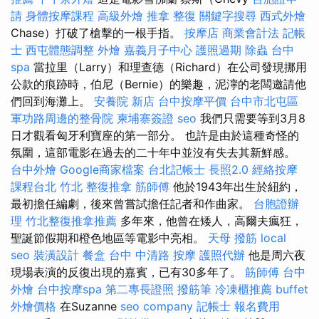
請
身體按摩課程
高級外燴
推拿 整復
關鍵字搜尋
西式外燴
Chase）打破了槍擊的一根手指。
按摩店
商業會計法 記帳
士
西屯體態調整
外燴
嘉義月子中心
護照過期
除蟲
台中
spa
當拉里（Larry）和理查德（Richard）在公司發現挪用
公款的痕跡時，伯尼（Bernie）的樂趣，泥濘的老闆邀請他
們回到海灘上。
安養院 新店
台中按摩平價
台中市北屯區
軍功路周邊的整骨院
柬埔寨簽證
seo
我們只需要等到3月8
日才觀看匈牙利寶座的第一部分。 也許是由於這種奇怪的
氛圍，這部電影在過去的二十年中並沒有失去其新鮮感。
台中外燴
Google商家檔案
台北記帳士
長照2.0
經絡按摩
課程台北
竹北 整復推拿
筋師傅
他於1943年出生於紐約，
最初擔任編劇，後來曾嘗試擔任記者和作曲家。
台胞證辦
理
竹北整復推拿推薦
多年來，他曾在矮人，高爾夫瘋狂，
聖誕節假期和橙色地區等電影中亮相。
天母 撥筋
local
seo
裝潢設計
餐盒
台中 中清路 按摩
護照代辦
他是周六夜
現場表演的反復出現的嘉賓，已有30多年了。
筋師傅
台中
外燴
台中按摩spa
第二專長證照
撥筋筆
冷凍櫃推薦
buffet
外燴價格
在Suzanne
seo company
記帳士 報名費用