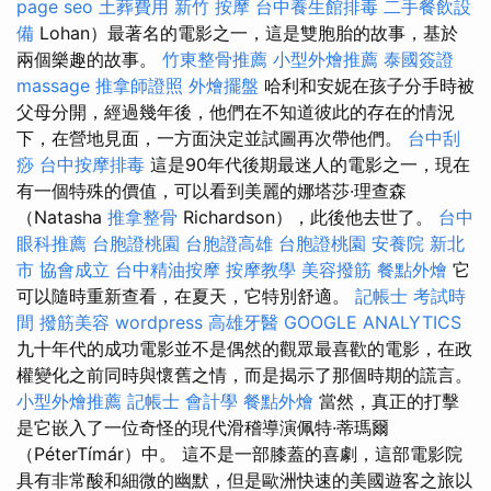
page seo
土葬費用
新竹 按摩
台中養生館排毒
二手餐飲設
備
Lohan）最著名的電影之一，這是雙胞胎的故事，基於
兩個樂趣的故事。
竹東整骨推薦
小型外燴推薦
泰國簽證
massage
推拿師證照
外燴擺盤
哈利和安妮在孩子分手時被
父母分開，經過幾年後，他們在不知道彼此的存在的情況
下，在營地見面，一方面決定並試圖再次帶他們。
台中刮
痧
台中按摩排毒
這是90年代後期最迷人的電影之一，現在
有一個特殊的價值，可以看到美麗的娜塔莎·理查森
（Natasha
推拿整骨
Richardson），此後他去世了。
台中
眼科推薦
台胞證桃園
台胞證高雄
台胞證桃園
安養院 新北
市
協會成立
台中精油按摩
按摩教學
美容撥筋
餐點外燴
它
可以隨時重新查看，在夏天，它特別舒適。
記帳士 考試時
間
撥筋美容
wordpress
高雄牙醫
GOOGLE ANALYTICS
九十年代的成功電影並不是偶然的觀眾最喜歡的電影，在政
權變化之前同時與懷舊之情，而是揭示了那個時期的謊言。
小型外燴推薦
記帳士 會計學
餐點外燴
當然，真正的打擊
是它嵌入了一位奇怪的現代滑稽導演佩特·蒂瑪爾
（PéterTímár）中。 這不是一部膝蓋的喜劇，這部電影院
具有非常酸和細微的幽默，但是歐洲快速的美國遊客之旅以