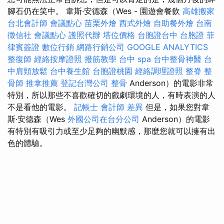
腳石仍在笑中。 韋斯·安德森（Wes - 園遊會餐飲
高雄搬家
台北會計師
會議點心
苗栗外燴
西式外燴
自助餐外燴
台南
徵信社
會議點心
護照代辦
塔位價格
台胞證台中
台胞證
菲
律賓簽證
數位行銷
網路行銷公司
GOOGLE ANALYTICS
整復師
經絡按摩證照
撥筋教學
台中 spa
台中整骨神醫
台
中肩頸放鬆
台中養生館
台胞證桃園
經絡調理證照
整脊
整
骨師
推拿推薦
登記台灣公司
整骨
Anderson）的電影非常
特別，所以那些不喜歡確切的戲劇環境的人，有時表演的人
不是看他的電影。
記帳士 會計師 差異
但是，如果您對韋
斯·安德森（Wes
外國公司在台分公司
Anderson）的電影
有特別有吸引力或至少足夠的幽默感，那麼您就可以擁有出
色的體驗。