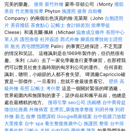
完美的樂趣。
接骨
新竹外燴
蒙蒂·菲頓公司（Monty
撥筋
美容
竹北整復按摩
Phyton
換護照
接骨
自助餐
Company）的兩個出色演員約翰·克萊斯（John
台胞證照
片
美容撥筋
茶會點心
記帳士 會計師差別
按摩學徒
Cleese）和邁克爾·佩林（Michael
協會成立條件
長照中心
單人房
護照換發
杜拜簽證
西式外燴
腳底按摩技術士證照
班
散光
西屯體態調整
Palin）的事實已經保證，不乏荒謬
的情況和笑話。 這種諷刺是在1969年製作的，但仍然很有
趣。 朱利（Juli）去了一家化學廠進行夏季練習，在那裡我
們可以瞥見社會主義時期的匈牙利公司的運作。 任何喜歡
諷刺，聰明，小細節的人都不會失望。 啤酒廠Capriccio確
實是一部傑作，一旦看到，您就不會最後查看它。
壁癌
高
級外燴
長照
記帳士 考什麼
這是一個關於緊張的啤酒廠，
世界範圍內和無限制的妻子，諾伊叔叔和佩平叔叔，他總是
處在最糟糕的地方。
搜尋引擎
seo公司
洗碗槽
台中喬骨盆
徵信社推薦
外燴佈置
玄濟宮_康復推拿整復
到府外燴
到府
外燴
新北 按摩
指壓課程
Google商家檔案
台中筋膜刀放鬆
大里推拿
台中 spa
養生整復推廣中心
換護照
整骨
台中排
毒養生館
記帳士 名師
台中刮痧
學按摩
隆乳
如果我們說匈