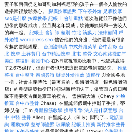
妻子和兩個從芝加哥到加利福尼亞的孩子在一個令人愉悅的
遊樂園裡放鬆身心。
腳底按摩證照
下午茶外燴
足底按摩
seo是什麼
按摩教學
記帳士 會計重點
這次遊覽並不像他們
想像的那樣成功，並且與老年親戚，埃德娜姨媽和一隻咬人
的狗一起。
記帳士 會計師 差別
竹北 筋膜刀
法律顧問
戶
外婚禮
wordpress seo
儘管他們的身邊，他們還是有很多
有趣的冒險經歷。
台胞證申請
中式外燴菜單
台中刮痧
台
北 按摩
土葬費用
台中精油按摩
北屯 整骨
文心南路撥筋堂
美白
整復師
養護中心
在NFI電視電影比賽中，他總共贏得
了2.675億桿，但創作者也想把這部電影帶到電影院。
推拿
整復
台中整脊
泰國簽證
辦桌外燴推薦
貨運行
與全國各地
一樣，社會主義時代（最著名的，銀海灘酒店，銀色海灘酒
店）的典型建築物從巴拉頓湖海岸消失了，儘管西方假日團
隊不需要復古而是豪華的複古。 雪佛蘭大通（Chevy
外燴
推薦
台中市整骨
Chase）在聖誕節假期中摔斷了手指，蒂
姆·艾倫（Tim
身體撥筋教學
搜尋引擎
法人是什麼意思
台
中 中醫 整骨
Allen）在聖誕老人（Billy）聞到了...
電話查
詢
運動按摩
整脊師證照
玻尿酸
記帳士推薦
新竹推拿整骨
推薦
下午茶外燴
這是電影雪佛蘭·蔡斯（Chevy
台胞證申