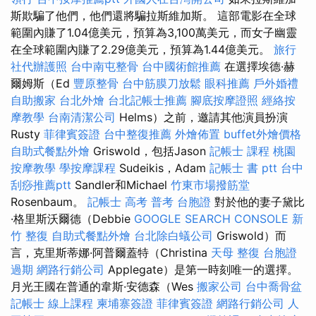
斯欺騙了他們，他們還將騙拉斯維加斯。 這部電影在全球
範圍內賺了1.04億美元，預算為3,100萬美元，而女子幽靈
在全球範圍內賺了2.29億美元，預算為1.44億美元。
旅行
社代辦護照
台中南屯整骨
台中國術館推薦
在選擇埃德·赫
爾姆斯（Ed
豐原整骨
台中筋膜刀放鬆
眼科推薦
戶外婚禮
自助搬家
台北外燴
台北記帳士推薦
腳底按摩證照
經絡按
摩教學
台南清潔公司
Helms）之前，邀請其他演員扮演
Rusty
菲律賓簽證
台中整復推薦
外燴佈置
buffet外燴價格
自助式餐點外燴
Griswold，包括Jason
記帳士 課程 桃園
按摩教學
學按摩課程
Sudeikis，Adam
記帳士 書 ptt
台中
刮痧推薦ptt
Sandler和Michael
竹東市場撥筋堂
Rosenbaum。
記帳士 高考 普考
台胞證
對於他的妻子黛比
·格里斯沃爾德（Debbie
GOOGLE SEARCH CONSOLE
新
竹 整復
自助式餐點外燴
台北除白蟻公司
Griswold）而
言，克里斯蒂娜·阿普爾蓋特（Christina
天母 整復
台胞證
過期
網路行銷公司
Applegate）是第一時刻唯一的選擇。
月光王國在普通的韋斯·安德森（Wes
搬家公司
台中喬骨盆
記帳士 線上課程
柬埔寨簽證
菲律賓簽證
網路行銷公司
人