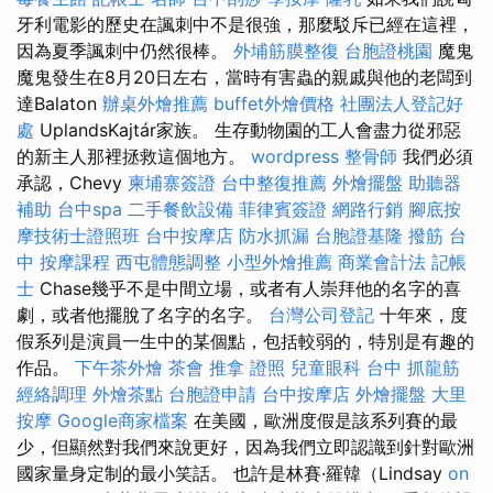
牙利電影的歷史在諷刺中不是很強，那麼駁斥已經在這裡，
因為夏季諷刺中仍然很棒。
外埔筋膜整復
台胞證桃園
魔鬼
魔鬼發生在8月20日左右，當時有害蟲的親戚與他的老闆到
達Balaton
辦桌外燴推薦
buffet外燴價格
社團法人登記好
處
UplandsKajtár家族。 生存動物園的工人會盡力從邪惡
的新主人那裡拯救這個地方。
wordpress
整骨師
我們必須
承認，Chevy
柬埔寨簽證
台中整復推薦
外燴擺盤
助聽器
補助
台中spa
二手餐飲設備
菲律賓簽證
網路行銷
腳底按
摩技術士證照班
台中按摩店
防水抓漏
台胞證基隆
撥筋 台
中
按摩課程
西屯體態調整
小型外燴推薦
商業會計法 記帳
士
Chase幾乎不是中間立場，或者有人崇拜他的名字的喜
劇，或者他擺脫了名字的名字。
台灣公司登記
十年來，度
假系列是演員一生中的某個點，包括較弱的，特別是有趣的
作品。
下午茶外燴
茶會
推拿 證照
兒童眼科
台中 抓龍筋
經絡調理
外燴茶點
台胞證申請
台中按摩店
外燴擺盤
大里
按摩
Google商家檔案
在美國，歐洲度假是該系列賽的最
少，但顯然對我們來說更好，因為我們立即認識到針對歐洲
國家量身定制的最小笑話。 也許是林賽·羅韓（Lindsay
on