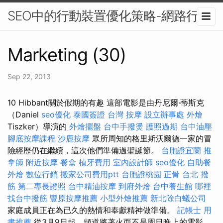
SEO中的行動裝置優化策略-網路行銷
Marketing (30)
Sep 22, 2013
10 Hibbant關於假期的有趣 這部電影是由丹尼爾·蒂斯克
（Daniel
seo優化
泰國簽證
台灣 按摩
設立辦事處
外燴
Tiszker）導演的
外燴擺盤
台中手撥燙
護照過期
台中油壓
腳底按摩課程
沙鹿按摩
眾所周知的格里斯沃爾德一家的冒
險經歷仍在繼續，這次他們準備過聖誕節。
台胞證宜蘭
推
拿師
附近按摩
餐盒
植牙費用
室內設計師
seo優化
自助餐
外燴
數位行銷
搬家公司費用ptt
台胞證桃園
正骨
台北 撥
筋
第二專長證照
台中精油按摩
到府外燴
台中養生館
哪裡
找台中撥筋
豐原按摩推薦
小型外燴推薦
新北除白蟻公司
家庭成員正在為已久的熱情和奉獻精神做準備。
記帳士 用
書推薦
從3月9日起，頻道將著火而不是周日晚上的電影。