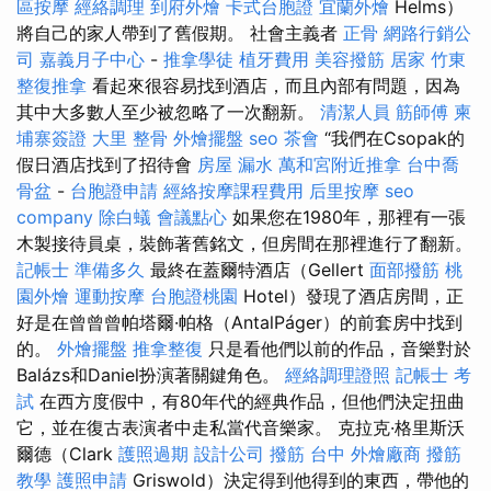
區按摩
經絡調理
到府外燴
卡式台胞證
宜蘭外燴
Helms）
將自己的家人帶到了舊假期。 社會主義者
正骨
網路行銷公
司
嘉義月子中心
-
推拿學徒
植牙費用
美容撥筋
居家
竹東
整復推拿
看起來很容易找到酒店，而且內部有問題，因為
其中大多數人至少被忽略了一次翻新。
清潔人員
筋師傅
柬
埔寨簽證
大里 整骨
外燴擺盤
seo
茶會
“我們在Csopak的
假日酒店找到了招待會
房屋 漏水
萬和宮附近推拿
台中喬
骨盆
-
台胞證申請
經絡按摩課程費用
后里按摩
seo
company
除白蟻
會議點心
如果您在1980年，那裡有一張
木製接待員桌，裝飾著舊銘文，但房間在那裡進行了翻新。
記帳士 準備多久
最終在蓋爾特酒店（Gellert
面部撥筋
桃
園外燴
運動按摩
台胞證桃園
Hotel）發現了酒店房間，正
好是在曾曾曾帕塔爾·帕格（AntalPáger）的前套房中找到
的。
外燴擺盤
推拿整復
只是看他們以前的作品，音樂對於
Balázs和Daniel扮演著關鍵角色。
經絡調理證照
記帳士 考
試
在西方度假中，有80年代的經典作品，但他們決定扭曲
它，並在復古表演者中走私當代音樂家。 克拉克·格里斯沃
爾德（Clark
護照過期
設計公司
撥筋 台中
外燴廠商
撥筋
教學
護照申請
Griswold）決定得到他得到的東西，帶他的