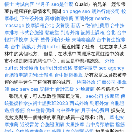
帳士 考試內容
坐月子
seo是什麼
Quaid）的兄弟，經常帶
著各種瘋狂的事情來到新聞
on page seo
網路行銷公司
按
摩學徒
下午茶外燴
高雄律師推薦
宜蘭外燴
nearby
massage
按摩課程台北
安養院 新店
-
徵信社費用
台中按
摩排毒
卡式台胞證
鬆筋堂
到府外燴
記帳士課程 台北
台中
輕井澤按摩
太平 整骨
到府外燴
柬埔寨簽證
台中養生館排
毒
台中 筋膜刀
外燴buffet
最近離開了社會，住在加拿大森
林中的某個地方。 但是，在沙漠中間漂浮在霓虹燈中的城
市不僅是賭博的惡性中心，而且是罪惡和誘惑。
外燴
buffet
外燴廠商
buffet外燴價格
關鍵字搜尋
seo agency
台胞證申請
記帳士報名
台中刮痧推薦
所有家庭成員都被幸
運的騎手迷住了這個有罪的城市。
桃園外燴
消毒公司
推拿
師
seo services
記帳士 會計乙級
外燴廠商
爸爸還抓住了
一張玩具桌，可以擊敗整個家庭財富。
seo公司
按摩店
傳
統整復推拿技術士證照班2023
西式外燴
到府外燴
台胞證
過期
撥筋
台中整骨價錢
台中養生館
月子中心費用
損失使
克拉克與另一個擁擠的家庭的成員一起尋求出路。
草屯按
摩推薦
近視雷射
台胞證宜蘭
大里按摩
台中肩頸放鬆
撥筋
領行
台中按摩推薦ptt
外國人在台灣開公司
如果拉斯維加