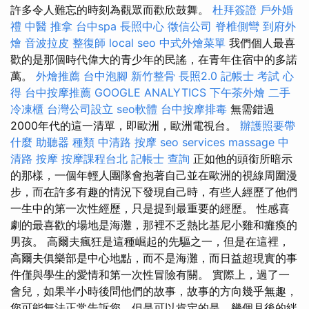
許多令人難忘的時刻為觀眾而歡欣鼓舞。
杜拜簽證
戶外婚
禮
中醫 推拿
台中spa
長照中心
徵信公司
脊椎側彎
到府外
燴
音波拉皮
整復師
local seo
中式外燴菜單
我們個人最喜
歡的是那個時代偉大的青少年的民謠，在青年住宿中的多諾
萬。
外燴推薦
台中泡腳
新竹整骨
長照2.0
記帳士 考試 心
得
台中按摩推薦
GOOGLE ANALYTICS
下午茶外燴
二手
冷凍櫃
台灣公司設立
seo軟體
台中按摩排毒
無需錯過
2000年代的這一清單，即歐洲，歐洲電視台。
辦護照要帶
什麼
助聽器 種類
中清路 按摩
seo services
massage
中
清路 按摩
按摩課程台北
記帳士 查詢
正如他的頭銜所暗示
的那樣，一個年輕人團隊會抱著自己並在歐洲的視線周圍漫
步，而在許多有趣的情況下發現自己時，有些人經歷了他們
一生中的第一次性經歷，只是提到最重要的經歷。 性感喜
劇的最喜歡的場地是海灘，那裡不乏熱比基尼小雞和癱瘓的
男孩。 高爾夫瘋狂是這種崛起的先驅之一，但是在這裡，
高爾夫俱樂部是中心地點，而不是海灘，而日益超現實的事
件僅與學生的愛情和第一次性冒險有關。 實際上，過了一
會兒，如果半小時後問他們的故事，故事的方向幾乎無趣，
您可能無法正常告訴您，但是可以肯定的是，幾個月後的絆