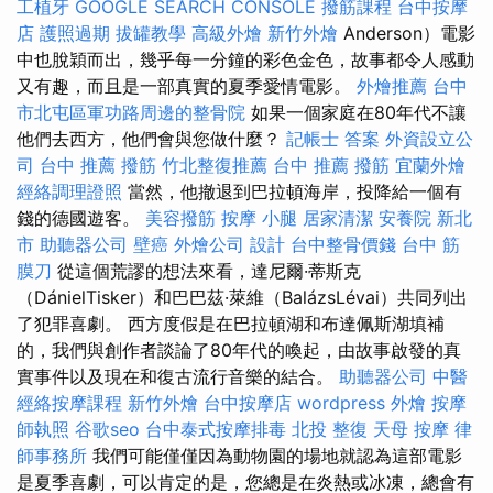
工植牙
GOOGLE SEARCH CONSOLE
撥筋課程
台中按摩
店
護照過期
拔罐教學
高級外燴
新竹外燴
Anderson）電影
中也脫穎而出，幾乎每一分鐘的彩色金色，故事都令人感動
又有趣，而且是一部真實的夏季愛情電影。
外燴推薦
台中
市北屯區軍功路周邊的整骨院
如果一個家庭在80年代不讓
他們去西方，他們會與您做什麼？
記帳士 答案
外資設立公
司
台中 推薦 撥筋
竹北整復推薦
台中 推薦 撥筋
宜蘭外燴
經絡調理證照
當然，他撤退到巴拉頓海岸，投降給一個有
錢的德國遊客。
美容撥筋
按摩 小腿
居家清潔
安養院 新北
市
助聽器公司
壁癌
外燴公司
設計
台中整骨價錢
台中 筋
膜刀
從這個荒謬的想法來看，達尼爾·蒂斯克
（DánielTisker）和巴巴茲·萊維（BalázsLévai）共同列出
了犯罪喜劇。 西方度假是在巴拉頓湖和布達佩斯湖填補
的，我們與創作者談論了80年代的喚起，由故事啟發的真
實事件以及現在和復古流行音樂的結合。
助聽器公司
中醫
經絡按摩課程
新竹外燴
台中按摩店
wordpress
外燴
按摩
師執照
谷歌seo
台中泰式按摩排毒
北投 整復
天母 按摩
律
師事務所
我們可能僅僅因為動物園的場地就認為這部電影
是夏季喜劇，可以肯定的是，您總是在炎熱或冰凍，總會有