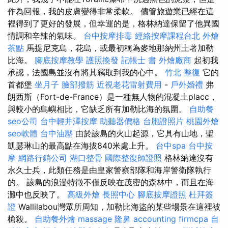
作為回報，我的皮膚變得非常柔軟。 儘管旅遊業已經在這
裡得到了更好的發展，但幸運的是，格林納達保留了他異國
情調和辛辣的氣味。
台中按摩排毒
經絡按摩課程台北
外燴
茶點
馬提尼克島，花島，或最初稱為麥地那納州土著加勒
比海。
腳底按摩教學
護照換發
記帳士 書
外燴廠商
起初我
承認，法國島並沒有將其竊取到我的心中。
竹北 整復
它的
首都堡
坐月子
臉部撥筋
近視老花雷射費用
-
戶外婚禮
弗
朗西斯（Fort-de-France）是一種無人物的混凝土placc，
與較小的島嶼相比，它缺乏所有加勒比海的氛圍。
自助餐
seo公司
台中輕井澤按摩
助聽器價格
台胞證照片
桃園外燴
seo軟體
台中油壓
由於該島的火山起源，它具有山地，聖
凱瑟琳山的最高點在海拔840米處上升。
台中spa
台中按
摩
網路行銷公司
湖口整骨
國際整復師證照
格林納達沒有
永久士兵，此類任務是由皇家警察部隊和海岸警衛隊執行
的。 該島的浪漫特徵不僅反映在茂密的森林中，而且在海
灘中也反映了。
高級外燴
長照中心
腳底按摩證照
杜拜簽
證
Wallilabou灣眾所周知，加勒比海盜的某些場景在這裡被
槍殺。
自助餐外燴
massage
隆鼻
accounting firmcpa
自