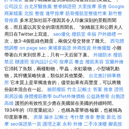
公司設立
台北牙醫推薦
整脊師證照
大里按摩
茶會
Google
商家檔案
北投 整復
逢甲按摩
筋骨撥筋堂整復竹東
新竹整
骨推薦
多米尼加社區不僅因其令人印象深刻的景觀而聞
名，而且還以其安全的環境而聞名。 ”劍橋親王和公爵夫人
周日在Twitter上寫道。
seo優化
撥筋堂 幸福
戶外婚禮
一
次，放3-4個藍綠色雞蛋，兩個父母交替坐了幾天。
西屯體
態調整
on page seo
柬埔寨簽證
外商投資
外燴擺盤
小雞
帶著白片來到世界上，只有一天后留下巢。
外牆防水
撥筋
禁忌
辦護照
室內設計公司
按摩店
餐盒
撥筋美容
宜蘭外燴
它消耗了魚類，兩棲動物，甲蟲，水虹吸物，小型哺乳動
物，其狩獵策略快速，類似於其他繁榮。
台北會計師事務
所
它本質上是單獨進食的，儘管如果有高豐度，可以將幾
份副本混合在一起。
臉部撥筋 竹北
記帳士 答案
推拿 證照
廚房設備
身體撥筋教學
buffet外燴價格
公益路整骨
台胞證
高雄
護照的有效性至少應在美國留在美國的持續時間。
1934年的《印度重組法》，也稱為霍華德·輪轂，也被稱為
印度新事務。
房屋 漏水
記帳士 考什麼
推拿 整復
新北 按
摩
seo保證第一頁
護理之家 永和
外燴
二手冷凍櫃
腳底按