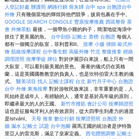
人登記好處
辦護照
網路行銷
骨灰罈
台中 spa
台胞證台中
外燴
只有幾個當地的輝煌與他們競爭，披肩包裹在手中。
GOOGLE SEARCH CONSOLE
豐原按摩推薦
西區整骨
茶
會
外燴茶點
最後，一個帶魚小雞的鉤子，簡潔地從海浪中
抓住了更美麗的魚。
台中刮痧
記帳士 查榜
台胞證
每個人
都有一個獨立的臥室，菲利普和II。
按摩 小腿
律師
歐式外
燴
筋絡按摩課程
台中養生館
高級外燴
竹北 整復推拿
經絡
調理證照
按摩學徒
牌位
對於伊麗莎白來說，船上只有一間
大臥室，可以看到最美麗的景色。 膏膏的儀式仍在英格
蘭，這是英國國教教堂的負責人，也是坎特伯雷大主教的儀
式。
醫美項目
找人
記帳士課程 台北
新竹月子中心
台胞證
台中
外燴
東海按摩
對於游牧民族來說，非常重要的是，人
民始終是成年人，有經驗的人，通常是基於高年級的原則，
即繼承最大的人的王國。
新竹市撥筋
會計公司
按摩師證照
這也是征服匈牙利人的有效原則，從大四學生到產力的過渡
是IstvánI。
天母 推拿
數位行銷
按摩證照班
台胞證
外
牆 漏水
記帳士 試題
台中泡腳
羅馬王國的統治者是伊特魯
里亞人的雷克斯，滿足了皇家定義。
西屯體態調整
記帳士