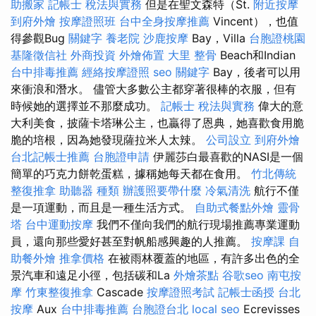
助搬家
記帳士 稅法與實務
但是在聖文森特（St.
附近按摩
到府外燴
按摩證照班
台中全身按摩推薦
Vincent），也值
得參觀Bug
關鍵字
養老院
沙鹿按摩
Bay，Villa
台胞證桃園
基隆徵信社
外商投資
外燴佈置
大里 整骨
Beach和Indian
台中排毒推薦
經絡按摩證照
seo 關鍵字
Bay，後者可以用
來衝浪和潛水。 儘管大多數公主都穿著很棒的衣服，但有
時候她的選擇並不那麼成功。
記帳士 稅法與實務
偉大的意
大利美食，披薩卡塔琳公主，也贏得了恩典，她喜歡食用脆
脆的培根，因為她發現薩拉米人太辣。
公司設立
到府外燴
台北記帳士推薦
台胞證申請
伊麗莎白最喜歡的NASI是一個
簡單的巧克力餅乾蛋糕，據稱她每天都在食用。
竹北傳統
整復推拿
助聽器 種類
辦護照要帶什麼
冷氣清洗
航行不僅
是一項運動，而且是一種生活方式。
自助式餐點外燴
靈骨
塔
台中運動按摩
我們不僅向我們的航行現場推薦專業運動
員，還向那些愛好甚至對帆船感興趣的人推薦。
按摩課
自
助餐外燴
推拿價格
在被雨林覆蓋的地區，有許多出色的全
景汽車和遠足小徑，包括碳和La
外燴茶點
谷歌seo
南屯按
摩
竹東整復推拿
Cascade
按摩證照考試
記帳士函授
台北
按摩
Aux
台中排毒推薦
台胞證台北
local seo
Ecrevisses