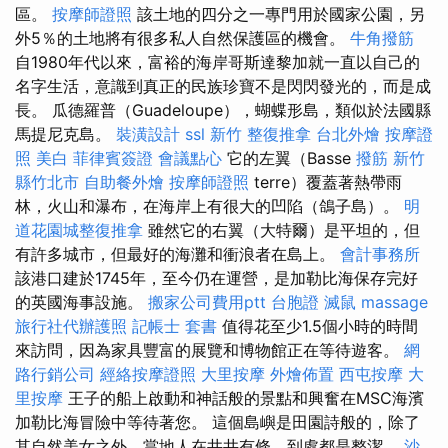
區。
按摩師證照
該土地的四分之一專門用於國家公園，另
外5％的土地將有很多私人自然保護區的機會。
牛角撥筋
自1980年代以來，富裕的海岸哥斯達黎加就一直以自己的
名字生活，意識到真正的民族珍寶不是閃閃發光的，而是成
長。 瓜德羅普（Guadeloupe），蝴蝶形島，類似於法國縣
馬提尼克島。
裝潢設計
ssl
新竹 整復推拿
台北外燴
按摩證
照
美白
菲律賓簽證
會議點心
它的左翼（Basse
撥筋 新竹
縣竹北市
自助餐外燴
按摩師證照
terre）覆蓋著熱帶雨
林，火山和瀑布，在海岸上有很大的凹陷（鴿子島）。
明
道花園城整復推拿
雖然它的右翼（大特爾）是平坦的，但
有許多城市，但最好的海灘和衝浪者在島上。
會計事務所
該港口建於1745年，至今仍在運營，是加勒比海保存完好
的英國海事設施。
搬家公司費用ptt
台胞證
滅鼠
massage
旅行社代辦護照
記帳士 套書
值得花至少1.5個小時的時間
來訪問，因為家具豐富的展覽和博物館正在等待遊客。
網
路行銷公司
經絡按摩證照
大里按摩
外燴佈置
西屯按摩
大
里按摩
王子的船上啟動和神話般的景點和興奮在MSC海濱
加勒比海冒險中等待著您。 這個島嶼是田園詩般的，除了
其自然美女之外，當地人在井井有條，到處都是整潔。
沙