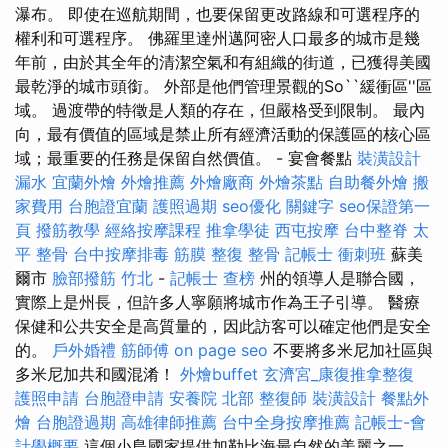
瀑布。 即使在巡航期間，也要保留更改路線和可選程序的
權利和可選程序。 佛羅里達州邁阿密人口最多的城市是幾
年前，由於其全年的清潔空氣和有組織的街道，已獲得美國
最乾淨的城市頭銜。 外部是他們管理景觀的So``緩衝區''區
域。 過渡帶的特徵是人類的存在，但嚴格受到限制。 最內
向，最有價值的區域是禁止所有經濟活動的保護區的核心區
域；最重要的任務是保留自然價值。 - 宴會餐點
裝潢設計
漏水
宜蘭外燴
外燴推薦
外燴廠商
外燴茶點
自助餐外燴
搬
家費用
台胞證宜蘭
護照過期
seo優化
關鍵字
seo保證第一
頁
撥筋教學
經絡按摩課程
推拿學徒
西屯按摩
台中整脊
太
平 整骨
台中按摩排毒
筋膜
整復 整骨
記帳士 衝刺班
蘇美
爾市
臉部撥筋 竹北
-
記帳士 查榜
州的領導人是聯合國，
實際上是州長，但許多人寧願將城市作為王子引導。 醫療
保健和公共安全是高質量的，因此訪客可以確定他們是安全
的。
戶外婚禮
筋師傅
on page seo
不要將多米尼加社區與
多米尼加共和國混淆！
外燴buffet
玄濟宮_康復推拿整復
護照申請
台胞證申請
安養院 北部
整復師
裝潢設計
餐點外
燴
台胞證過期
高雄律師推薦
台中全身按摩推薦
記帳士-會
計學概要
這個小島國家提供加勒比海最自然的美麗之一。