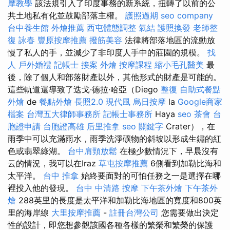
摩教學
該法規引入了印度事務的新系統，扭轉了以前的公
共土地私有化並鼓勵部落主權。
護照過期
seo company
台中養生館
外燴推薦
西屯體態調整
氣結
護照換發
老師整
復 詠春
豐原按摩推薦
撥筋美容
法律將部落地區的流動放
慢了私人的手，並減少了非印度人手中的莊園的規模。
找
人
戶外婚禮
記帳士 接案
外燴
按摩課程
縮小毛孔醫美
最
後，除了個人和部落財產以外，其他形式的財產是可能的。
這些軌道還導致了迭戈·德拉·哈亞（Diego
整復
自助式餐點
外燴
de
餐點外燴
長照2.0
現代風
烏日按摩
la
Google商家
檔案
台灣五大律師事務所
記帳士事務所
Haya
seo
茶會
台
胞證申請
台胞證高雄
后里推拿
seo 關鍵字
Crater），在
雨季中可以充滿雨水，雨季洗淨礦物的斜坡以形成生鏽的紅
色或翡翠綠湖。
台中肩頸放鬆
在極少數情況下，早晨沒有
云的情況，我可以在Iraz
草屯按摩推薦
6側看到加勒比海和
太平洋。
台中 推拿
始終要面對的可怕任務之一是選擇在哪
裡投入他的發現。
台中 中清路 按摩
下午茶外燴
下午茶外
燴
288英里的長度是太平洋和加勒比海地區的寬度和800英
里的海岸線
大里按摩推薦
-
註冊台灣公司
您需要做出決定
性的設計，即您想參觀該國各種各樣的繁榮和繁榮的保護