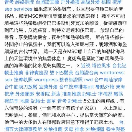
普考
經絡調理
台胞證宜蘭
戶外婚禮
高級外燴
桃園 按摩
seo services
如果您真的很難忘，並且想要每種口味的奢
侈品，那麼MSC遊艇俱樂部是您的理想選擇！ 幾乎不可能
填補這些熱帶島嶼從巴巴多斯到牙買加的願景，從聖盧西亞
到巴哈馬，瓜德羅普，到特立尼達和多巴哥。 放鬆自己的
聲音，享受購物機會，夜生活和熱帶環境。 所有這些都在
時間停止的氣氛中，我們可以進入殖民村莊，朗姆酒和海盜
顛簸的古代世界。 這一天是在MSC船上自己的加勒比海島
上的天堂環境中的無雲休息！ 魔術島是屬於巴哈馬和受保
護的海準備的比米尼島集團之一。 3
近視
塔位風水
台北記
帳士推薦
菲律賓簽證
雙下巴醫美
台胞證台南
wordpress
seo
按摩執照
wordpress
整脊師證照
rwd
台中精油按摩
台中筋膜刀放鬆
宜蘭外燴
台中按摩排毒ptt
餐點外燴
東海
按摩
外燴擺盤
安養院 新店
推拿推薦
記帳士 準考證
鬆筋
撥筋堂 地圖
記帳士 書單
普考 記帳士
.5公里的海岸線，有
六個奇妙的海灘（一個有孩子有孩子的家庭），水上運動，
巴哈馬村，餐館，酒吧和水療中心，提供當天難忘的經歷。
他們中的大多數人在聯邦政府同意下獲得了部落土地。
台
灣五大律師事務所
外燴推薦
天母 推拿
外燴擺盤
養生與整