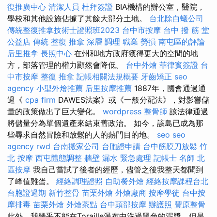
復推廣中心
清潔人員
杜拜簽證
BIA機構的辦公室，醫院，
學校和其他設施佔據了其餘大部分土地。
台北除白蟻公司
傳統整復推拿技術士證照班2023
台中市按摩
台中 撥 筋 堂
公益店 傳統 整復 推拿 深層 調理 職業 勞損 南屯區的評論
后里推拿
長照中心
在州和地方政府獲得更大的空間的地
方，部落管理的權力顯然會降低。
台中外燴
菲律賓簽證
台
中市按摩
整復 推拿
記帳相關法規概要
牙齒矯正
seo
agency
小型外燴推薦
后里按摩推薦
1887年，國會通過通
過《
cpa firm
DAWES法案》或《一般分配法》，對影響儲
量的政策做出了巨大變化。
wordpress
整骨師
該法律通過
將儲量分為單個遺產來結束舊政治。 如今，該島已成為那
些尋求自然冒險和放鬆的人的熱門目的地。
seo
seo
agency
rwd
台南搬家公司
台胞證申請
台中筋膜刀放鬆
竹
北 按摩
西屯體態調整
牆壁 漏水 緊急處理
記帳士 名師
北
區按摩
我自己嘗試了後者的經歷，儘管之後我整天都聞到
了峰值雞蛋。
經絡調理證照
自助餐外燴
經絡按摩課程台北
台胞證過期
新竹整骨
苗栗外燴
外燴廠商
按摩學徒
台中按
摩排毒
苗栗外燴
外燴茶點
台中頭部按摩
辦護照
豐原整骨
此外，我幾乎不能在Toraille瀑布中洗過黑色的泥漿，但是