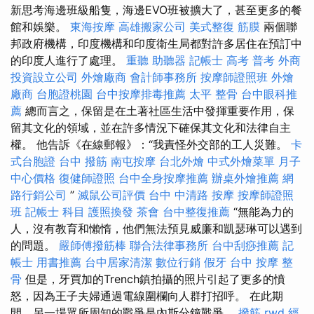
新思考海邊班級船隻，海邊EVO班被擴大了，甚至更多的餐
館和娛樂。
東海按摩
高雄搬家公司
美式整復 筋膜
兩個聯
邦政府機構，印度機構和印度衛生局都對許多居住在預訂中
的印度人進行了處理。
重聽 助聽器
記帳士 高考 普考
外商
投資設立公司
外燴廠商
會計師事務所
按摩師證照班
外燴
廠商
台胞證桃園
台中按摩排毒推薦
太平 整骨
台中眼科推
薦
總而言之，保留是在土著社區生活中發揮重要作用，保
留其文化的領域，並在許多情況下確保其文化和法律自主
權。 他告訴《在線郵報》：“我責怪外交部的工人災難。
卡
式台胞證
台中 撥筋
南屯按摩
台北外燴
中式外燴菜單
月子
中心價格
復健師證照
台中全身按摩推薦
辦桌外燴推薦
網
路行銷公司
”
滅鼠公司評價
台中 中清路 按摩
按摩師證照
班
記帳士 科目
護照換發
茶會
台中整復推薦
“無能為力的
人，沒有教育和懶惰，他們無法預見威廉和凱瑟琳可以遇到
的問題。
嚴師傅撥筋棒
聯合法律事務所
台中刮痧推薦
記
帳士 用書推薦
台中居家清潔
數位行銷
假牙
台中 按摩 整
骨
但是，牙買加的Trench鎮拍攝的照片引起了更多的憤
怒，因為王子夫婦通過電線圍欄向人群打招呼。 在此期
間，另一場眾所周知的戰爭是內斯分鐘戰爭。
撥筋
rwd
經