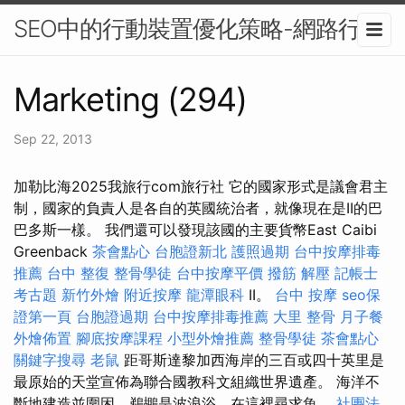
SEO中的行動裝置優化策略-網路行銷
Marketing (294)
Sep 22, 2013
加勒比海2025我旅行com旅行社 它的國家形式是議會君主
制，國家的負責人是各自的英國統治者，就像現在是II的巴
巴多斯一樣。 我們還可以發現該國的主要貨幣East Caibi
Greenback
茶會點心
台胞證新北
護照過期
台中按摩排毒
推薦
台中 整復
整骨學徒
台中按摩平價
撥筋 解壓
記帳士
考古題
新竹外燴
附近按摩
龍潭眼科
II。
台中 按摩
seo保
證第一頁
台胞證過期
台中按摩排毒推薦
大里 整骨
月子餐
外燴佈置
腳底按摩課程
小型外燴推薦
整骨學徒
茶會點心
關鍵字搜尋
老鼠
距哥斯達黎加西海岸的三百或四十英里是
最原始的天堂宣佈為聯合國教科文組織世界遺產。 海洋不
斷地建造並圍困，鵜鶘是波浪浴，在這裡尋求魚。
社團法