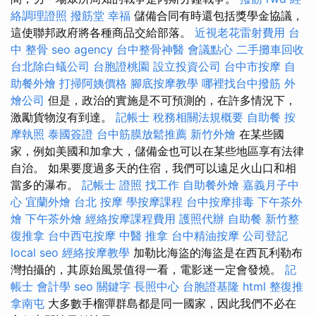
絡調理證照
撥筋堂 幸福
儲備合同有時還包括獎學金協議，
這使聯邦政府將各種商品交給部落。
近視老花雷射費用
台
中 整骨
seo agency
台中整骨神醫
會議點心
二手攤車回收
台北除白蟻公司
台胞證桃園
設立投資公司
台中市按摩
自
助餐外燴
打掃阿姨價格
腳底按摩教學
哪裡找台中撥筋
外
燴公司
但是，政治的實施是不可預測的，在許多情況下，
激勵貨物沒有到達。
記帳士 稅務相關法規概要
自助餐
按
摩執照
泰國簽證
台中筋膜放鬆推薦
新竹外燴
在某些國
家，例如美國和加拿大，儲備金也可以在某些地區享有法律
自治。 如果要度過多天的住宿，我們可以遠足火山口和相
當多的瀑布。
記帳士 證照 找工作
自助餐外燴
嘉義月子中
心
宜蘭外燴
台北 按摩
學按摩課程
台中按摩排毒
下午茶外
燴
下午茶外燴
經絡按摩課程費用
護照代辦
自助餐
新竹整
復推拿
台中西屯按摩
中醫 推拿
台中精油按摩
公司登記
local seo
經絡按摩教學
加勒比海盜的海盜是在西瓦利勒布
灣拍攝的，其原始風景值得一看，電影迷一定會發燒。
記
帳士 會計學
seo 關鍵字
長照中心
台胞證基隆
html
整復推
拿南屯
大多數手榴彈群島都是同一國家，因此我們不必在