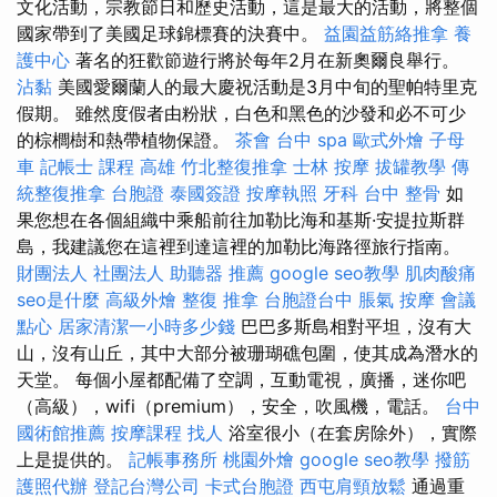
文化活動，宗教節日和歷史活動，這是最大的活動，將整個
國家帶到了美國足球錦標賽的決賽中。
益園益筋絡推拿
養
護中心
著名的狂歡節遊行將於每年2月在新奧爾良舉行。
沾黏
美國愛爾蘭人的最大慶祝活動是3月中旬的聖帕特里克
假期。 雖然度假者由粉狀，白色和黑色的沙發和必不可少
的棕櫚樹和熱帶植物保證。
茶會
台中 spa
歐式外燴
子母
車
記帳士 課程 高雄
竹北整復推拿
士林 按摩
拔罐教學
傳
統整復推拿
台胞證
泰國簽證
按摩執照
牙科
台中 整骨
如
果您想在各個組織中乘船前往加勒比海和基斯·安提拉斯群
島，我建議您在這裡到達這裡的加勒比海路徑旅行指南。
財團法人 社團法人
助聽器 推薦
google seo教學
肌肉酸痛
seo是什麼
高級外燴
整復 推拿
台胞證台中
脹氣 按摩
會議
點心
居家清潔一小時多少錢
巴巴多斯島相對平坦，沒有大
山，沒有山丘，其中大部分被珊瑚礁包圍，使其成為潛水的
天堂。 每個小屋都配備了空調，互動電視，廣播，迷你吧
（高級），wifi（premium），安全，吹風機，電話。
台中
國術館推薦
按摩課程
找人
浴室很小（在套房除外），實際
上是提供的。
記帳事務所
桃園外燴
google seo教學
撥筋
護照代辦
登記台灣公司
卡式台胞證
西屯肩頸放鬆
通過重