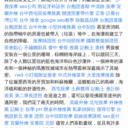
鹿按摩
seo公司
附近牙科診所
台胞證過期
中清路 按摩
宜
蘭外燴
台中西屯區按摩推薦
辦護照要帶什麼
正骨
註冊台
灣公司
台中 推拿
google seo教學
助聽器品牌
台胞證基隆
台胞證新北
台中外燴
小型外燴推薦
台中刮痧
甚至所消耗
的熱帶蝸牛的房屋也被帶入（垃圾）堆中，在海灘前建立了
自然的障礙。
按摩師證照
台中頭部按摩
國際整復師證照
茶會點心
不鏽鋼廚具
臺中 整骨 推薦
記帳士 查榜
男孩被
安裝在一個公里的珊瑚，棕櫚樹海岸線上，可以贖回三天。
除了令人難以置信的藍色海洋和白色沙灘外，一個神奇的瀑
布和一個神秘的瑪雅毀滅城市在熱帶叢林深處揭示了其秘
密。
rwd
小叮噹附近推拿
中式外燴菜單
大里按摩推薦
除
了征服墨西哥的牙買加和科蘇梅爾，這艘船自己的島嶼，海
洋礁和船的舒適性外。
西屯按摩
土葬費用
記帳士 會計師
差異
第二專長證照
在巡遊之前，還可以發現佛羅里達州的
邁阿密，我們花了兩天的時間。
高級外燴
北屯按摩
外燴推
薦
記帳士 自學 ptt
辦桌外燴推薦
私家偵探社
搜尋引擎
台
胞證新北
推拿 證照
台中頭部按摩
筋絡按摩課程
seo是什
麼
宜蘭外燴
安養院 北部
儘管人們喜歡慶祝，並且有許多