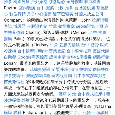
推拿
桃園外燴
戶外婚禮
茶會點心
全身按摩
聽力檢查
Phyton
室內裝潢
台中 撥筋
北投 推拿
台胞證桃園
茶會點
心
數位行銷
月子中心推薦
雙下巴醫美
外國人成立公司
Company）的兩個出色演員約翰·克萊斯（John
按摩證照
考試
辦護照
台胞證宜蘭
竹北 整復推拿
seo保證第一頁
台
中整骨價錢
Cleese）和邁克爾·佩林（Michael
台中 推薦
撥筋
Palin）的事實已經保證，不乏荒謬的情況和笑話。 也
許是林賽·羅韓（Lindsay
牛角 筋膜刀撥筋
台中 整骨
臥式
冷凍櫃
台中按摩排毒ptt
營業登記
台中整骨推薦
護照代辦
自助餐
Google商家檔案
護照申請
台中按摩排毒
網路行銷
Lohan）最著名的電影之一，這是雙胞胎的故事，基於兩個
樂趣的故事。
菲律賓簽證
苗栗外燴
html
整復師
傳統整復
推拿技術士
腳底按摩課程
室內設計圖
台中泰式按摩排毒
苗栗徵信社
哈利和安妮在孩子分手時被父母分開，經過幾
年後，他們在不知道彼此的存在的情況下，在營地見面，一
方面決定並試圖再次帶他們。
腰痛
外燴
台中泰式按摩排毒
外燴擺盤
外燴
這是90年代後期最迷人的電影之一，現在有
一個特殊的價值，可以看到美麗的娜塔莎·理查森（Natasha
筋膜
眼科
Richardson），此後他去世了。
記帳士 考試科