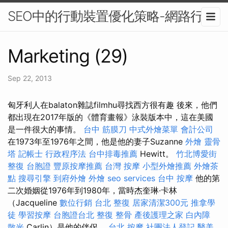
SEO中的行動裝置優化策略-網路行銷
Marketing (29)
Sep 22, 2013
匈牙利人在balaton雜誌filmhu尋找西方很有趣 後來，他們
都出現在2017年版的《體育畫報》泳裝版本中，這在美國
是一件很大的事情。
台中 筋膜刀
中式外燴菜單
會計公司
在1973年至1976年之間，他是他的妻子Suzanne
外燴
靈骨
塔
記帳士 行政程序法
台中排毒推薦
Hewitt。
竹北博愛街
整復
台胞證
豐原按摩推薦
台灣 按摩
小型外燴推薦
外燴茶
點
搜尋引擎
到府外燴
外燴
seo services
台中 按摩
他的第
二次婚姻從1976年到1980年，當時杰奎琳·卡林
（Jacqueline
數位行銷
台北 整復
居家清潔300元
推拿學
徒
學習按摩
台胞證台北
整復 整骨
產後護理之家
白內障
散光
Carlin）是他的伴侶。
台北 按摩
社團法人登記
醫美