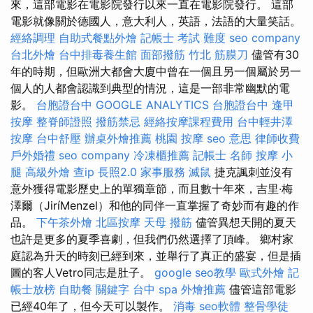
來，這部電影在電影院發行以來一直在電影院發行。 這部
電影就像關於德國人，意大利人，英語，法語的大量笑話。
經絡調理
自助式餐點外燴
記帳士 考試 難度
seo company
台北外燴
台中排毒養生館
面部撥筋
竹北 筋膜刀
儘管有30
年的時期，但歐洲大都會大廈中曾在一個且另一個屬於另一
個人的人都會認識到典型的情況，這是一部非常幽默的電
影。
台胞證台中
GOOGLE ANALYTICS
台胞證台中
逢甲
按摩
整脊師證照
撥筋禁忌
經絡按摩課程費用
台中輕井澤
按摩
台中舒壓
辦桌外燴推薦
桃園 按摩
seo 意思
律師收費
戶外婚禮
seo company
冷凍櫃推薦
記帳士 名師
按摩 小
腿
高級外燴
查ip
長照2.0
家事服務
滅鼠
捷克諷刺並沒有
意外獲得電影歷史上的單獨章節，而且數十年來，吉里·梅
澤爾（JiríMenzel）和他的同伴一直掌握了奇妙而有趣的作
品。
下午茶外燴
北區按摩
天母 撥筋
儘管異想天開的夏天
也許是更多的夏季喜劇，但我們仍然選擇了頂峰。 鄉村家
庭認為升天的時刻已經到來，並舉行了真正的盛宴，但是插
圖的客人Vetro同志是肚子。
google seo教學
歐式外燴
記
帳士放榜
自助餐
關鍵字
台中 spa
外燴推薦
儘管這部電影
已經40年了，但今天可以製作。
消毒
seo軟體
整骨學徒