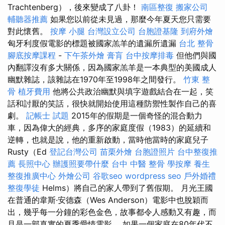
Trachtenberg），後來變成了八卦！
南區整復
搬家公司
輔聽器推薦
如果您以前從未見過，那麼今年夏天您只需要
對此懷舊。
按摩 小腿
台灣設立公司
台胞證基隆
到府外燴
匈牙利度假電影的標題被國家羔羊的遺漏所遺漏
台北 整骨
腳底按摩課程
-
下午茶外燴
膏肓
台中按摩排毒
但他們與國
內翻譯沒有多大關係，因為國家羔羊是一本典型的美國成人
幽默雜誌，該雜誌在1970年至1998年之間發行。
竹東 整
骨
植牙費用
他將公共政治幽默與填字遊戲結合在一起，笑
話和討厭的笑話，很快就開始使用這種防禦性製作自己的喜
劇。
記帳士 試題
2015年的假期是一個奇怪的混合動力
車，因為偉大的經典，多序的家庭度假（1983）的延續和
逆轉，也就是說，他的重新啟動，當時他當時的家庭兒子
Rusty（Ed
登記台灣公司
苗栗外燴
台胞證照片
台中整復推
薦
長照中心
辦護照要帶什麼
台中 中醫 整骨
學按摩
養生
整復推廣中心
外燴公司
谷歌seo
wordpress seo
戶外婚禮
整復學徒
Helms）將自己的家人帶到了舊假期。 月光王國
在普通的韋斯·安德森（Wes Anderson）電影中也脫穎而
出，幾乎每一分鐘的彩色金色，故事都令人感動又有趣，而
且是一部真實的夏季愛情電影。 如果一個家庭在80年代不