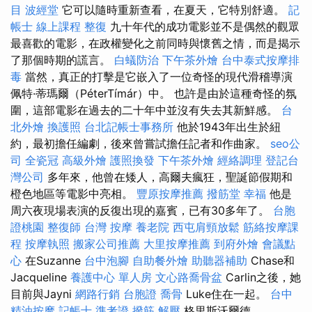
目
波經堂
它可以隨時重新查看，在夏天，它特別舒適。
記
帳士 線上課程
整復
九十年代的成功電影並不是偶然的觀眾
最喜歡的電影，在政權變化之前同時與懷舊之情，而是揭示
了那個時期的謊言。
白蟻防治
下午茶外燴
台中泰式按摩排
毒
當然，真正的打擊是它嵌入了一位奇怪的現代滑稽導演
佩特·蒂瑪爾（PéterTímár）中。 也許是由於這種奇怪的氛
圍，這部電影在過去的二十年中並沒有失去其新鮮感。
台
北外燴
換護照
台北記帳士事務所
他於1943年出生於紐
約，最初擔任編劇，後來曾嘗試擔任記者和作曲家。
seo公
司
全瓷冠
高級外燴
護照換發
下午茶外燴
經絡調理
登記台
灣公司
多年來，他曾在矮人，高爾夫瘋狂，聖誕節假期和
橙色地區等電影中亮相。
豐原按摩推薦
撥筋堂 幸福
他是
周六夜現場表演的反復出現的嘉賓，已有30多年了。
台胞
證桃園
整復師
台灣 按摩
養老院
西屯肩頸放鬆
筋絡按摩課
程
按摩執照
搬家公司推薦
大里按摩推薦
到府外燴
會議點
心
在Suzanne
台中泡腳
自助餐外燴
助聽器補助
Chase和
Jacqueline
養護中心 單人房
文心路喬骨盆
Carlin之後，她
目前與Jayni
網路行銷
台胞證
喬骨
Luke住在一起。
台中
精油按摩
記帳士 準考證
撥筋 解壓
格里斯沃爾德