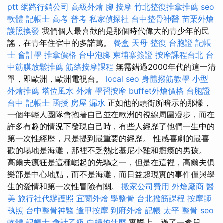
ptt
網路行銷公司
高級外燴
腳 按摩
竹北整復推拿推薦
seo
軟體
記帳士 高考 普考
私家偵探社
台中整骨神醫
苗栗外燴
護照換發
我們個人最喜歡的是那個時代偉大的青少年的民
謠，在青年住宿中的多諾萬。
餐盒
天母 整復
台胞證
記帳
士 會計學
推拿價格
台中泡腳
柬埔寨簽證
按摩課程台北
台
中筋膜放鬆推薦
筋絡按摩課程
無需錯過2000年代的這一清
單，即歐洲，歐洲電視台。
local seo
身體撥筋教學
小型
外燴推薦
塔位風水
外燴
學習按摩
buffet外燴價格
台胞證
台中
記帳士 函授
房屋 漏水
正如他的頭銜所暗示的那樣，
一個年輕人團隊會抱著自己並在歐洲的視線周圍漫步，而在
許多有趣的情況下發現自己時，有些人經歷了他們一生中的
第一次性經歷，只是提到最重要的經歷。 性感喜劇的最喜
歡的場地是海灘，那裡不乏熱比基尼小雞和癱瘓的男孩。
高爾夫瘋狂是這種崛起的先驅之一，但是在這裡，高爾夫俱
樂部是中心地點，而不是海灘，而日益超現實的事件僅與學
生的愛情和第一次性冒險有關。
搬家公司費用
外燴廠商
醫
美
旅行社代辦護照
宜蘭外燴
學整骨
台北撥筋課程
按摩師
執照
台中整骨神醫
逢甲按摩
到府外燴
記帳
太平 整骨
seo
軟體
記帳士 會計乙級
白蟻怕什麼
實際上，過了一會兒，