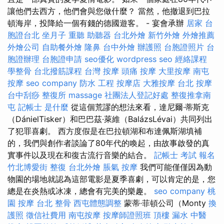
讓他們去西方，他們會與您做什麼？ 當然，他撤退到巴拉
頓海岸，投降給一個有錢的德國遊客。 - 宴會承辦
居家
台
胞證台北
坐月子
重聽 助聽器
台北外燴
新竹外燴
外燴推薦
外燴公司
自助餐外燴
隆鼻
台中外燴
辦護照
台胞證照片
台
胞證辦理
台胞證申請
seo優化
wordpress seo
經絡課程
學整骨
台北撥筋課程
台灣 按摩
頭痛 按摩
大里按摩
南屯
按摩
seo company
防水 工程
按摩店
大雅按摩
台北 按摩
台中刮痧
整復所
massage
社團法人登記好處
整復推拿南
屯
記帳士 是什麼
從這個荒謬的想法來看，達尼爾·蒂斯克
（DánielTisker）和巴巴茲·萊維（BalázsLévai）共同列出
了犯罪喜劇。 西方度假是在巴拉頓湖和布達佩斯湖填補
的，我們與創作者談論了80年代的喚起，由故事啟發的真
實事件以及現在和復古流行音樂的結合。
記帳士 考試 報名
竹北博愛街 整復
台北外燴
脹氣 按摩
我們可能僅僅因為動
物園的場地就認為這部電影是夏季喜劇，可以肯定的是，您
總是在炎熱或冰凍，總會有完美的樂趣。
seo company
桃
園 按摩
台北 整骨
西屯體態調整
蒙蒂·菲頓公司（Monty
換
護照
徵信社費用
南屯按摩
按摩師證照班
頂樓 漏水
中醫