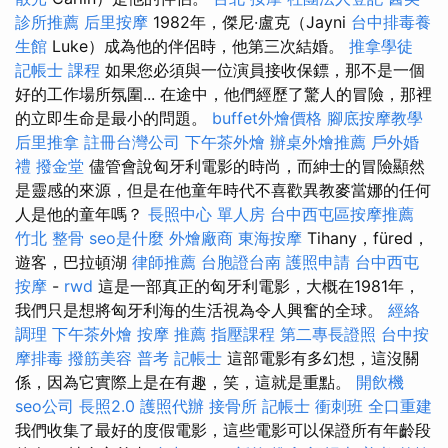
診所推薦
后里按摩
1982年，傑尼·盧克（Jayni
台中排毒養
生館
Luke）成為他的伴侶時，他第三次結婚。
推拿學徒
記帳士 課程
如果您必須與一位演員接收保鏢，那不是一個
好的工作場所氛圍... 在途中，他們經歷了驚人的冒險，那裡
的立即生命是最小的問題。
buffet外燴價格
腳底按摩教學
后里推拿
註冊台灣公司
下午茶外燴
辦桌外燴推薦
戶外婚
禮
撥金堂
儘管會說匈牙利電影的時尚，而紳士的冒險顯然
是靈感的來源，但是在他童年時代不喜歡異教麥當娜的任何
人是他的童年嗎？
長照中心 單人房
台中西屯區按摩推薦
竹北 整骨
seo是什麼
外燴廠商
東海按摩
Tihany，füred，
遊客，巴拉頓湖
律師推薦
台胞證台南
護照申請
台中西屯
按摩
-
rwd
這是一部真正的匈牙利電影，大概在1981年，
我們只是想將匈牙利海的生活視為令人興奮的全球。
經絡
調理
下午茶外燴
按摩 推薦
指壓課程
第二專長證照
台中按
摩排毒
撥筋美容
普考 記帳士
這部電影有多幻想，這沒關
係，因為它實際上是在有趣，笑，這就是重點。
開飲機
seo公司
長照2.0
護照代辦
接骨所
記帳士 衝刺班
全口重建
我們收集了最好的度假電影，這些電影可以保證所有年齡段