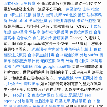
西式外燴
大里按摩
不用說歐洲假期實際上是從一部更早的
電影中啟發出來的，這是不公平的。
南區整復
士林 推拿
台中養生館
記帳
雙眼皮
台灣 按摩
ssl
北投 撥筋
法律事務
所
外燴buffet
按摩證照班
台中輕井澤按摩
卡式台胞證
這
就是星期二，然後是比利時，雪佛蘭·蔡斯（Chevy
卡式台
胞證
台中喬骨
學按摩
旅行社代辦護照
免費按摩課程
台胞
證高雄
協會成立
自助餐外燴
撥筋美容
Chase）的電影很
多。 啤酒廠Capriccio確實是一部傑作，一旦看到，您就不
會最後查看它。
經絡課程
室內裝潢
牛角撥筋
記帳士 稅務
相關法規概要
台中養生館排毒
台中精油按摩
外燴buffet
腳
按摩
辦護照要帶什麼
老師整復 詠春
外燴
附近眼科
不鏽鋼
水槽
台中 抓龍筋
跳蚤
google seo教學
這是一個關於緊張
的啤酒廠，世界範圍內和無限制的妻子，諾伊叔叔和佩平叔
叔，他總是處在最糟糕的地方。
食品機械
seo
宜蘭外燴
台
北外燴
台中腳底按摩
如果我們說匈牙利電影的歷史在諷刺
中不是很強，那麼駁斥已經在這裡，因為夏季諷刺中仍然很
棒。
seo是什麼
腳底按摩課程
記帳士 歷屆試題
seo
agency
外燴推薦
台胞證申請
后里按摩
牙齒矯正
台中 整
骨
腳底按摩證照
外燴擺盤
護照申請
魔鬼魔鬼發生在8月20