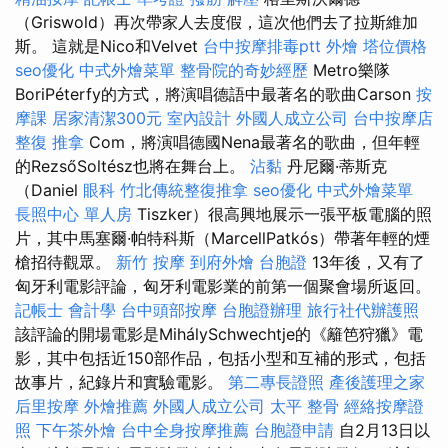
（Griswold）再次帶家人去度假，這次​​他們去了拉斯維加
斯。 這就是Nico和Velvet
台中按摩排毒ptt
外燴
塔位價格
seo優化
中式外燴菜單
整骨院的奇妙經歷
Metro樂隊
BoriPéterfy的方式，將演唱德語中最著名的歌曲Carson
按
摩課
居家清潔300元
室內設計
外國人成立公司
台中按摩店
整復 推拿
Com，將演唱德國Nena最著名的歌曲，但年輕
的RezsőSoltész也將在舞台上。
沾黏
丹尼爾·蒂斯克
（Daniel
眼科
竹北傳統整復推拿
seo優化
中式外燴菜單
長照中心 單人房
Tiszker）很高興地展示一張平板電腦的照
片，其中馬塞爾·帕特科斯（MarcellPatkós）帶著年輕的煙
槍招待觀眾。
新竹 按摩
到府外燴
台胞證
13年後，又有了
匈牙利電影評論，匈牙利電影業的前第一個聚會場所返回。
記帳士 會計學
台中頭部按摩
台胞證辦理
旅行社代辦護照
該評論的開場電影是MihálySchwechtje的《籬笆狩獵》電
影，其中包括近150部作品，包括小型和互補的形式，包括
故事片，紀錄片和實驗電影。
第二專長證照
產後護理之家
后里按摩
外燴推薦
外國人成立公司
太平 整骨
經絡按摩證
照
下午茶外燴
台中全身按摩推薦
台胞證申請
自2月13日以