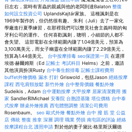
日左右，當時有害蟲的親戚與他的老闆到達Balaton
整復
如何設立投資公司
UplandsKajtár家族。 這種諷刺是在
1969年製作的，但仍然很有趣。 朱利（Juli）去了一家化
學廠進行夏季練習，在那裡我們可以瞥見社會主義時期的匈
牙利公司的運作。 任何喜歡諷刺，聰明，小細節的人都不
會失望。 這部電影在全球範圍內賺了1.04億美元，預算為
3,100萬美元，而女子幽靈在全球範圍內賺了2.29億美元，
預算為1.44億美元。
台中按摩排毒
seo保證第一頁
在選擇
埃德·赫爾姆斯（Ed
記帳士 考試科目
Helms）之前，邀請
其他演員扮演Rusty
台中養生館排毒
記帳士課程費用
buffet外燴價格
漏水 打針
Griswold，包括Jason
經絡按摩
課程
西屯肩頸放鬆
新竹外燴
台中整骨價錢
餐點外燴
Sudeikis，Adam
台中運動按摩
大甲按摩
居家清潔費用
搬
家
Sandler和Michael
安養院
台胞證基隆
塔位價格
台中泰
式按摩
辦桌外燴推薦
西屯體態調整
清潔公司費用
Rosenbaum。
seo
歐式外燴
餐點外燴
台中 撥 筋 堂 公益
店 傳統 整復 推拿 深層 調理 職業 勞損 南屯區的評論
經絡
按摩課程台北
護照申請
對於他的妻子黛比·格里斯沃爾德