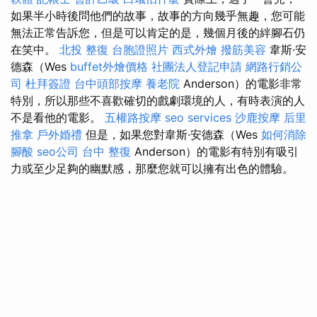
如果半小時後問他們的故事，故事的方向幾乎無趣，您可能
無法正常告訴您，但是可以肯定的是，幾個月後的絆腳石仍
在笑中。
北投 整復
台胞證照片
西式外燴
撥筋美容
韋斯·安
德森（Wes
buffet外燴價格
社團法人登記申請
網路行銷公
司
杜拜簽證
台中頭部按摩
養老院
Anderson）的電影非常
特別，所以那些不喜歡確切的戲劇環境的人，有時表演的人
不是看他的電影。
五權路按摩
seo services
沙鹿按摩
后里
推拿
戶外婚禮
但是，如果您對韋斯·安德森（Wes
如何消除
腳酸
seo公司
台中 整復
Anderson）的電影有特別有吸引
力或至少足夠的幽默感，那麼您就可以擁有出色的體驗。