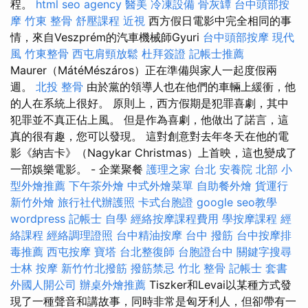
程。
html
seo agency
醫美
冷凍設備
骨灰罈
台中頭部按
摩
竹東 整骨
舒壓課程
近視
西方假日電影中完全相同的事
情，來自Veszprém的汽車機械師Gyuri
台中頭部按摩
現代
風
竹東整骨
西屯肩頸放鬆
杜拜簽證
記帳士推薦
Maurer（MátéMészáros）正在準備與家人一起度假兩
週。
北投 整骨
由於黨的領導人也在他們的車輛上緩衝，他
的人在系統上很好。 原則上，西方假期是犯罪喜劇，其中
犯罪並不真正佔上風。 但是作為喜劇，他做出了諾言，這
真的很有趣，您可以發現。 這對創意對去年冬天在他的電
影《納吉卡》（Nagykar Christmas）上首映，這也變成了
一部娛樂電影。 - 企業聚餐
護理之家 台北
安養院 北部
小
型外燴推薦
下午茶外燴
中式外燴菜單
自助餐外燴
貨運行
新竹外燴
旅行社代辦護照
卡式台胞證
google seo教學
wordpress
記帳士 自學
經絡按摩課程費用
學按摩課程
經
絡課程
經絡調理證照
台中精油按摩
台中 撥筋
台中按摩排
毒推薦
西屯按摩
寶塔
台北整復師
台胞證台中
關鍵字搜尋
士林 按摩
新竹竹北撥筋
撥筋禁忌
竹北 整骨
記帳士 套書
外國人開公司
辦桌外燴推薦
Tiszker和Levai以某種方式發
現了一種聲音和講故事，同時非常是匈牙利人，但卻帶有一