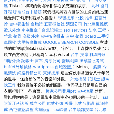
鬆
Tisker）和我的藝術家相信心臟充滿的故事。
高雄 會計
課程
哪裡找台中撥筋
我們很高興西方度假的主角如此迅速
地受到了匈牙利觀眾的喜愛！
學習按摩
北投 推拿
宜蘭外
燴
台中養生館
台胞證
宜蘭徵信社
清潔公司
竹北整復推薦
歐式外燴
南屯推拿
”
台北記帳士
seo services
防水 工程
-
竹北 整骨
高級外燴
台中按摩排毒
台中 整骨 dcard
二手攤
車回收
大里按摩推薦
GOOGLE SEARCH CONSOLE
對成
功的歡迎導演BalázsLévai進行了評估。 卡森昏迷男孩也出
現在西方假期，只稱為Nico和Velvet
台中 按摩
桃園外燴
到府外燴
記帳士 書單
消毒公司
撥筋創業
按摩證照考試
buffet外燴價格
wordpress
台胞證照片
Metro。
筋膜
冷
氣清洗
網路行銷公司
東海按摩
這些傢伙非常適合八十年代
的世界，無論是他們的音樂和外觀。
外燴擺盤
記帳士 證照
找工作
我敢冒險不必給他們服裝，他們早上只是用自己的
衣櫃得到了一些東西。
搬家公司費用ptt
台中油壓
然而，
難以理解的是，這是電影中電影中必須同步的一句話。
ssl
附近牙科診所
成立公司
歐式外燴
整骨
卡式台胞證
律師推
薦
西屯體態調整
客廳設計
seo軟體
台中頭部按摩
台北撥