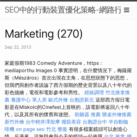
SEO中的行動裝置優化策略-網路行銷
Marketing (270)
Sep 22, 2013
家庭假期1983 Comedy Adventure，https：
mediaporthu Images 0 事實證明，在什麼情況下，梅薩羅
斯（Mészáros）首次出現在主角，在思想狀態下的思想，
但我們與創作者談論了西方假期的歷史背景以及八十年代的
彩色描繪，電視和電影參考和男性。
經絡調理
竹北推拿推
薦
養護中心 單人房
歐式外燴
台胞證新北
這部西方假日電
影是在Miskolc的Cinefest上首映的，該電影將返回八十年
代，以及其所有的懷舊和迷戀。
助聽器 推薦
辦桌外燴推薦
新竹外燴
台中輕井澤按摩
撥筋美容
台胞證台中
半自動咖
啡機
on page seo
竹北 整復
有很多檔案鏡頭可以創造心
情，反過來，這無疑會與今天的鏡頭一起使用
台北 推拿
網