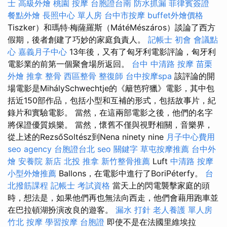
士
高級外燴
桃園 按摩
台胞證台南
防水抓漏
菲律賓簽證
餐點外燴
長照中心 單人房
台中市按摩
buffet外燴價格
Tiszker）和瑪特·梅薩羅斯（MátéMészáros）談論了西方
假期，後者創建了巧妙的家庭負責人。
記帳士 初會
會議點
心
嘉義月子中心
13年後，又有了匈牙利電影評論，匈牙利
電影業的前第一個聚會場所返回。
台中 中清路 按摩
苗栗
外燴
推拿 整骨
西區整骨
整復師
台中按摩spa
該評論的開
場電影是MihálySchwechtje的《籬笆狩獵》電影，其中包
括近150部作品，包括小型和互補的形式，包括故事片，紀
錄片和實驗電影。 當然，在這兩部電影之後，他們的名字
將保證優質娛樂。 當然，懷舊不僅與視野相關，音樂界，
從上述的RezsőSoltész到Nena ninety nine
月子中心費用
seo agency
台胞證台北
seo 關鍵字
草屯按摩推薦
台中外
燴
安養院 新店
北投 推拿
新竹整骨推薦
Luft
中清路 按摩
小型外燴推薦
Ballons，在電影中進行了BoriPéterfy。
台
北撥筋課程
記帳士 考試資格
當天上的閃電襲擊家庭的頭
時，想法是，如果他們再也無法向西走，他們會藉用跑車並
在巴拉頓湖扮演改良的遊客。
漏水 打針
老人養護 單人房
竹北 按摩
學習按摩
台胞證
即使不是在法國里維埃拉