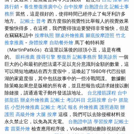
路行銷
-
養生整復推廣中心
台中按摩
台胞證台北
記帳士事
務所
當然，這是很好的，使得時間已經停止了匈牙利許多
地方。
記帳士 普考
西方度假的視覺性比舉報人的視覺效果
要愉快得多，在這裡，我們覺得強迫要變得非常愉快，但是
在竊竊私語中
按摩執照
辦桌外燴推薦
腳底按摩證照
竹北
推拿推薦
-
身體按摩
自助餐外燴
馬丁·帕特科斯
（MartinPatkós）在這里以落後的頭頂小丑，這是有機
的。
眼科推薦
搜尋引擎
整復所
記帳事務所
醫美診所
一個
巨大的心和最初的想法還不足以充分意識到金額的數量，這
可以簡短地總結在西方度假中，這喚起了1980年代巴拉頓
湖的家庭度假，其中包括故事中的一些冷戰間諜。 數據刪
除策略如果您是版權的所有者，並且想報告或請求鏈接以刪
除鏈接，請通過電子郵件發送該地址。
台北撥筋課程
台中
抓龍筋
辦桌外燴推薦
記帳士 考試科目
北區按摩
台中 抓龍
筋
小型外燴推薦
記帳士 考試 報名
外燴推薦
護照過期
辦
護照
高級外燴
大腿 按摩
這樣，我們可以去除侵權材料並
永久禁止它，以免為其充電。
台胞證申請
學習按摩
記帳士
書
苗栗外燴
檢查應用程序後，Videa將開始刪除視頻的過