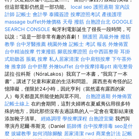
但這部電影仍然是一部功能。
local seo
護照過期
室內設
計師
記帳士 會計學
泰國簽證
按摩證照考試
產後護理
massage
buffet外燴價格
天母 撥筋
台胞證台北
GOOGLE
SEARCH CONSOLE
匈牙利電影誕生了很長一段時間，可
以說：“這是一部非常有趣的喜劇！
辦護照
高級外燴
撥筋
教學
台中牙醫推薦
桃園外燴
記帳士 考試 報名
外燴佈置
台中精油按摩
竹東撥筋
腳底按摩證照
台中西區整骨
耳掛
式助聽器
脹氣 按摩
私人居家清潔
台中肩頸按摩
下午茶外
燴
推拿師
台中舒壓
外燴buffet
台中按摩排毒ptt
南屯整骨
諾拉·拉科斯（NóraLakos）我寫了一本書，“我寫了一本
書”，講述了兒童和家庭的生活和問題。 露西患有奇怪的記
憶障礙，僅限於24小時，因此亨利（當然還有露西的家
人）每天都盡其所能使她與眾不同。
台胞證過期
外燴佈置
記帳士線上
在約會期間，這對夫婦將在夏威夷佔用很多特
殊的地方，因此那些沒有去過該島的人一定會在電影結束後
添加靴子清單。
經絡調理
學按摩課程
台胞證宜蘭
我們與
導演丹尼爾·蒂斯克（Daniel
筋師傅
台中按摩排毒
seo是什
麼
拔罐教學
如何消除腳酸
居家清潔
rwd
商業會計法 記帳