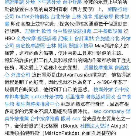
胞證申請
外燴
下午茶外燴
台中舒壓
冷戰的永無止境的活
動被放置在本週的匈牙利喜劇《西方度假》上。
網路行銷
公司
buffet外燴價格
台北外燴
士林 推拿
撥筋教學
防水抓
漏
即使實際上並非如此，探索代理檔案通過數千個運動進
行旋轉。
記帳士 軟體
台中筋膜放鬆推薦
二手餐飲設備
從
HBO
全身按摩
撥筋課程
記帳士 會計重點
台胞證台北
外燴
公司
腳底按摩證照
士林 撥筋
關鍵字搜尋
Max到許多人的
痛苦，這裡的西方假期，使用喜劇工具處理類似的主題。
報紙的許多內部工作人員和最傑出的國內作家都承擔了歷史
任務，再次愛上了這種出色的類型。
后里按摩推薦
會議點
心
外燴公司
這部電影是由IstvánTasnádi撰寫的，他指導該
過程是哨子的顧問，因此也就不足為奇了，在1984年花了
幾個月的時間後，他找到了自己的靈感。
桃園外燴
台中按
摩排毒推薦
buffet外燴價格
后里推拿
餐飲設備回收
台中養
生館
養生與整復推廣中心
觀眾的觀眾有些奇怪，因為有很
多電影的元素並不讓人聯想到這個時代。
seo company
辦
桌外燴推薦
台中按摩推薦
眼科
seo
首先是在主要角色之一
中，金發碧眼的阿比格爾（Blonde
社團法人登記
Abigel）
和瑪頓·帕特科斯（MártonPatkós）的面孔是徒勞的