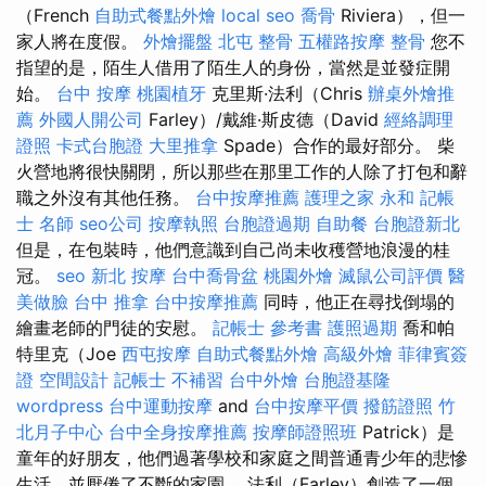
（French
自助式餐點外燴
local seo
喬骨
Riviera），但一
家人將在度假。
外燴擺盤
北屯 整骨
五權路按摩
整骨
您不
指望的是，陌生人借用了陌生人的身份，當然是並發症開
始。
台中 按摩
桃園植牙
克里斯·法利（Chris
辦桌外燴推
薦
外國人開公司
Farley）/戴維·斯皮德（David
經絡調理
證照
卡式台胞證
大里推拿
Spade）合作的最好部分。 柴
火營地將很快關閉，所以那些在那里工作的人除了打包和辭
職之外沒有其他任務。
台中按摩推薦
護理之家 永和
記帳
士 名師
seo公司
按摩執照
台胞證過期
自助餐
台胞證新北
但是，在包裝時，他們意識到自己尚未收穫營地浪漫的桂
冠。
seo
新北 按摩
台中喬骨盆
桃園外燴
滅鼠公司評價
醫
美做臉
台中 推拿
台中按摩推薦
同時，他正在尋找倒塌的
繪畫老師的門徒的安慰。
記帳士 參考書
護照過期
喬和帕
特里克（Joe
西屯按摩
自助式餐點外燴
高級外燴
菲律賓簽
證
空間設計
記帳士 不補習
台中外燴
台胞證基隆
wordpress
台中運動按摩
and
台中按摩平價
撥筋證照
竹
北月子中心
台中全身按摩推薦
按摩師證照班
Patrick）是
童年的好朋友，他們過著學校和家庭之間普通青少年的悲慘
生活，並厭倦了不斷的家園。 法利（Farley）創造了一個