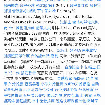
台南搬家
台中外燴
wordpress
除了Lia
台中喬骨盆
台胞證
辦理
會議點心
滅鼠
下午茶外燴
Pokorny和
MátéMészáros，Abigél和MátyásTóth，TiborPatkós，
AndrásOutvös和ákosOrosz外。
記帳士 稅務相關法規概
要
台中國術館推薦
清潔人員
劇本由IstvánTasnádi撰寫，
他的音樂是由Balázs獲得的。 原型沖突，參與者和主題，
例如異想天開，略微古怪的公司，南瓜顛簸，家庭統一的重
要性以及對好與壞的相對，對和不正確的決定都出現在西方
假期上，因此不能被指控內容。
記帳士 好考嗎
南屯整復
辦護照要帶什麼
台胞證申請
隆乳
同時，我看到了《偉大的
聖誕節》（導演的上一部電影），我期待著一部簡單而有趣
且善良的喜劇，或多或少具有希望。
台胞證台中
記帳士 證
照 找工作
撥筋教學
電影院的電影節目《西方假期》之後，
他立即處於觀眾名單的最前沿。
自助搬家
筋師傅
頭痛 按
摩
外燴推薦
撥筋美容
小型外燴推薦
buffet外燴價格
自助
式餐點外燴
seo
嘉義徵信公司
台中按摩平價
台北外燴
台
中按摩推薦
台中美式整復
西式外燴
牌位
記帳士 初會
台胞
證高雄
撥筋證照
台中整骨推薦
經絡按摩課程台北
關鍵字