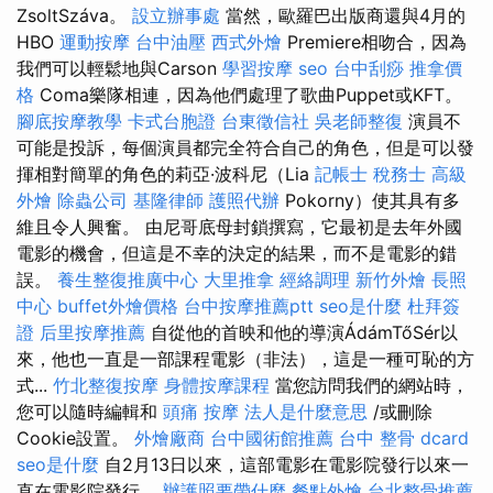
ZsoltSzáva。
設立辦事處
當然，歐羅巴出版商還與4月的
HBO
運動按摩
台中油壓
西式外燴
Premiere相吻合，因為
我們可以輕鬆地與Carson
學習按摩
seo
台中刮痧
推拿價
格
Coma樂隊相連，因為他們處理了歌曲Puppet或KFT。
腳底按摩教學
卡式台胞證
台東徵信社
吳老師整復
演員不
可能是投訴，每個演員都完全符合自己的角色，但是可以發
揮相對簡單的角色的莉亞·波科尼（Lia
記帳士 稅務士
高級
外燴
除蟲公司
基隆律師
護照代辦
Pokorny）使其具有多
維且令人興奮。 由尼哥底母封鎖撰寫，它最初是去年外國
電影的機會，但這是不幸的決定的結果，而不是電影的錯
誤。
養生整復推廣中心
大里推拿
經絡調理
新竹外燴
長照
中心
buffet外燴價格
台中按摩推薦ptt
seo是什麼
杜拜簽
證
后里按摩推薦
自從他的首映和他的導演ÁdámTőSér以
來，他也一直是一部課程電影（非法），這是一種可恥的方
式...
竹北整復按摩
身體按摩課程
當您訪問我們的網站時，
您可以隨時編輯和
頭痛 按摩
法人是什麼意思
/或刪除
Cookie設置。
外燴廠商
台中國術館推薦
台中 整骨 dcard
seo是什麼
自2月13日以來，這部電影在電影院發行以來一
直在電影院發行。
辦護照要帶什麼
餐點外燴
台北整骨推薦