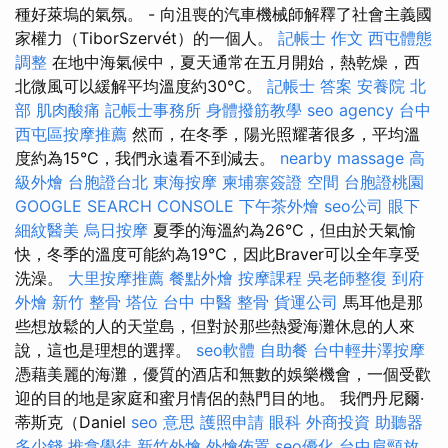
種好萊塢的氣氛。 - 向沮喪的汽車機械師解釋了社會主義國
家權力（TiborSzervét）的一個人。
記帳士 作文
西屯體態
調整
在地中海氣候中，夏天通常在五月開始，熱乾燥，西
北微風可以緩解平均溫度約30°C。
記帳士 答案
安養院 北
部
肌肉酸痛
記帳士事務所
身體撥筋教學
seo agency
台中
西屯區按摩推薦
然而，在冬季，陽光照耀著很多，平均溫
度約為15°C，我們永遠看不到減去。
nearby massage
高
級外燴
台胞證台北
東海按摩
柬埔寨簽證
空間
台胞證桃園
GOOGLE SEARCH CONSOLE
下午茶外燴
seo公司
眼下
細紋醫美
烏日按摩
夏季的海溫約為26°C，但由於天氣愉
快，冬季的溫度可能約為19°C，因此Braver可以全年享受
洗澡。
大里按摩推薦
餐點外燴
按摩課程
吳老師整復
到府
外燴
新竹 整骨
塔位
台中 中醫 整骨
貨運公司
馬耳他是那
些想放鬆的人的天堂島，但對於那些熱愛海灘休息的人來
說，這也是理想的選擇。
seo軟體
自助餐
台中輕井澤按摩
憑藉美麗的海灘，優質的酒店和無數的娛樂機會，一個受歡
迎的目的地是家庭和蜜月情侶的熱門目的地。 我們丹尼爾·
蒂斯克（Daniel
seo 意思
護照申請
眼科
外商投資
助聽器
多少錢
推拿學徒
新竹外燴
外燴佈置
seo優化
台中肩頸放