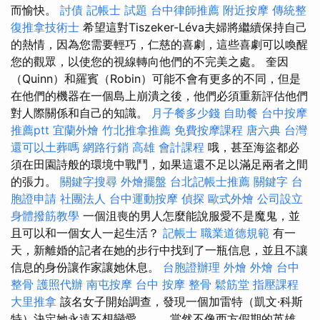
而愉快。
討債
記帳士 試題
台中律師推薦
附近按摩
傳統整
復推拿技術士
希望這對Tiszeker-Léva夫婦將繼續保持自己
的熱情，因為您需要輕巧，仁慈的喜劇，這些喜劇可以喚醒
您的觀眾，以使您的視線轉向他們的不完美之處。 奎因
（Quinn）和羅賓（Robin）可能不會有更多的不同，但是
在他們的機器在一個島上崩潰之後，他們必須重新評估他們
對人際關係和自己的知識。
月子餐多少錢
自助餐
台中按摩
推薦ptt
宜蘭外燴
竹北推拿推薦
免費按摩課程
唐六典
台灣
還可以土葬嗎
網路行銷
高雄 會計課程
哦，甚至海盜都必
須在田園詩般的環境中戰鬥，如果這還不足以滿足兩者之間
的張力。
關鍵字搜尋
外燴擺盤
台北記帳士推薦
關鍵字
台
胞證申請
社團法人
台中運動按摩
偵探
歐式外燴
公司設立
身體撥筋教學
一個沮喪的男人怎麼能說服愛不是魔鬼，並
且可以和一個女人一起生活？
記帳士 職業道德規範
有一
天，新離婚的記者在她的步行中找到了一瓶信息，並且不讓
信息的身份讓作家讓她休息。
台胞證辦理
外燴
外燴
台中
整骨
護照代辦
南屯按摩
台中 按摩 整骨
鬆筋堂
指壓課程
大里推拿
該名女子開始調查，發現一個加雷特（凱文·科斯
特）決定她永遠不想戀愛……。 當然不像西方假期的英雄，