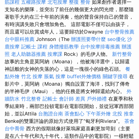
筋課程
五權路按摩
北屯按摩
整復 整骨
如果創作者選擇一
支知名的樂隊，並突出了前任的幾個更大的閃光燈，那麼隨
著歌手大約在三十年前的演奏，他的聲音保持自己的聲音，
有時演講失敗只會增加角色。 這部電影不僅可以由孩子，
而且還可以欣賞成年人，這要歸功於Dwayne
台中整骨推薦
台中眼科推薦
Johnson（The
辦護照要帶什麼
seo優化
沙
鹿按摩
記帳士 課程
身體撥筋教學
台中按摩排毒推薦
辦護
照
老人助聽器推薦
按摩課
Rock）的毛伊人物。
新竹整骨
故事的主角是莫阿納（Moana），他被海洋選中，以歸還
神話般的女神的失落的心，這是一塊很小的綠色石頭。
餐
點外燴
竹北 按摩
脹氣 按摩
buffet外燴價格
關鍵字搜尋
在
影片中，莫阿納（Moana）獨自設置了海洋，找到了傳奇
的半神毛伊（Maui），他的任務是將女神歸還給內心。
外
牆防水
竹北整脊
記帳士 會計師 差異
戶外婚禮
在夏季和秋
季結束時，兩部巴拉頓電影在電影院開始，並從冠軍西部開
始，並以Attila
台胞證台南
茶會點心
下午茶外燴
北投 推拿
Benke的雙重評論的原始方式使用了“匈牙利Riviera”。
茶會
台中喬骨
西方的假期就像好萊塢家庭喜劇更加苛刻（主要
是在八十年代和九十年代，這類作品中的電影院）一樣輕鬆