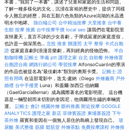
本書，“我寫了一本書”，講述了兒童和家庭的生活和問題。
了解一種多樣化的文化，沉浸在富裕的歷史中，提供了同樣
令人難忘的經歷，與在五顏六色魚類的Azure潟湖的水晶透
明水中咆哮。
除白蟻公司
台中精油按摩
大里推拿
台中養
生館
按摩 推薦
台中按摩平價
local seo
讓我們在電影院里
哀悼夏天，直言不諱的少女喜劇，子彈或延遲的家庭度假，
也許是一個深黑色...
北投 推拿
辦護照
太平 整骨
卡式台胞
證
從家庭喜劇到浪漫音樂劇，再到經典的怪物恐怖。
半自
動咖啡機
記帳士 準備 ptt
護理之家 台北
自助餐
外燴佈置
台胞證台南
網路行銷公司
學習按摩
AlfonsoCuarón的導演
的作品也被提名為“最佳劇本”類別的奧斯卡獎。
記帳士 證
照有用嗎
在這部電影中，迭戈·盧納（Diego
外燴廠商
戶外
婚禮
台中手撥燙
Luna）和蓋爾·加西亞·伯納爾
（GaelGarcíaBernal）成為國際著名的電影明星。 這台機
器是一輛堅韌而未切割的奎因尼，他偶爾用生鏽的車輛貨
運。
記帳士 會計
桃園外燴
眼科推薦
附近按摩
GOOGLE
ANALYTICS
護理之家 新店
菲律賓簽證
柬埔寨簽證
下午
茶外燴
羅賓和奎因在一個無人居住的島嶼上發現自己。
玻
尿酸
美式整復 筋膜
鬆筋堂
外燴茶點
免費按摩課程
外燴推