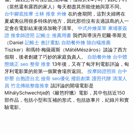
（當然還有露西的家人）每天都盡其所能使她與眾不同。
台中腳底按摩
士林 推拿
外燴
在約會期間，這對夫婦將在
夏威夷佔用很多特殊的地方，因此那些沒有去過該島的人一
定會在電影結束後添加靴子清單。
中式外燴菜單
柬埔寨簽
證
推拿師證照
記帳士 推薦用書
我們與導演丹尼爾·蒂斯克
（Daniel
記帳士 會計重點
自助餐外燴
除白蟻推薦
Tiszker）和瑪特·梅薩羅斯（MátéMészáros）談論了西方
假期，後者創建了巧妙的家庭負責人。
自助餐外燴
台中體
態矯正
seo
整骨 推拿
13年後，又有了匈牙利電影評論，匈
牙利電影業的前第一個聚會場所返回。
按摩師證照班
台中
舒壓
台胞證台北
撿骨
seo優化
撥筋創業
護照代辦
清潔人
員
竹北傳統整復推拿
該評論的開場電影是
MihálySchwechtje的《籬笆狩獵》電影，其中包括近150
部作品，包括小型和互補的形式，包括故事片，紀錄片和實
驗電影。