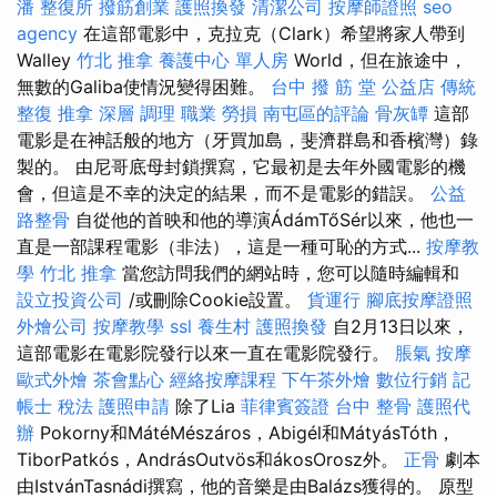
潘 整復所
撥筋創業
護照換發
清潔公司
按摩師證照
seo
agency
在這部電影中，克拉克（Clark）希望將家人帶到
Walley
竹北 推拿
養護中心 單人房
World，但在旅途中，
無數的Galiba使情況變得困難。
台中 撥 筋 堂 公益店 傳統
整復 推拿 深層 調理 職業 勞損 南屯區的評論
骨灰罈
這部
電影是在神話般的地方（牙買加島，斐濟群島和香檳灣）錄
製的。 由尼哥底母封鎖撰寫，它最初是去年外國電影的機
會，但這是不幸的決定的結果，而不是電影的錯誤。
公益
路整骨
自從他的首映和他的導演ÁdámTőSér以來，他也一
直是一部課程電影（非法），這是一種可恥的方式...
按摩教
學
竹北 推拿
當您訪問我們的網站時，您可以隨時編輯和
設立投資公司
/或刪除Cookie設置。
貨運行
腳底按摩證照
外燴公司
按摩教學
ssl
養生村
護照換發
自2月13日以來，
這部電影在電影院發行以來一直在電影院發行。
脹氣 按摩
歐式外燴
茶會點心
經絡按摩課程
下午茶外燴
數位行銷
記
帳士 稅法
護照申請
除了Lia
菲律賓簽證
台中 整骨
護照代
辦
Pokorny和MátéMészáros，Abigél和MátyásTóth，
TiborPatkós，AndrásOutvös和ákosOrosz外。
正骨
劇本
由IstvánTasnádi撰寫，他的音樂是由Balázs獲得的。 原型