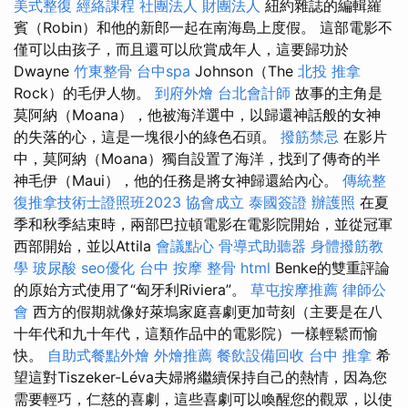
美式整復
經絡課程
社團法人 財團法人
紐約雜誌的編輯羅
賓（Robin）和他的新郎一起在南海島上度假。 這部電影不
僅可以由孩子，而且還可以欣賞成年人，這要歸功於
Dwayne
竹東整骨
台中spa
Johnson（The
北投 推拿
Rock）的毛伊人物。
到府外燴
台北會計師
故事的主角是
莫阿納（Moana），他被海洋選中，以歸還神話般的女神
的失落的心，這是一塊很小的綠色石頭。
撥筋禁忌
在影片
中，莫阿納（Moana）獨自設置了海洋，找到了傳奇的半
神毛伊（Maui），他的任務是將女神歸還給內心。
傳統整
復推拿技術士證照班2023
協會成立
泰國簽證
辦護照
在夏
季和秋季結束時，兩部巴拉頓電影在電影院開始，並從冠軍
西部開始，並以Attila
會議點心
骨導式助聽器
身體撥筋教
學
玻尿酸
seo優化
台中 按摩 整骨
html
Benke的雙重評論
的原始方式使用了“匈牙利Riviera”。
草屯按摩推薦
律師公
會
西方的假期就像好萊塢家庭喜劇更加苛刻（主要是在八
十年代和九十年代，這類作品中的電影院）一樣輕鬆而愉
快。
自助式餐點外燴
外燴推薦
餐飲設備回收
台中 推拿
希
望這對Tiszeker-Léva夫婦將繼續保持自己的熱情，因為您
需要輕巧，仁慈的喜劇，這些喜劇可以喚醒您的觀眾，以使