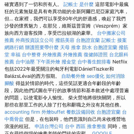
確實遇到了一切和所有人。
記帳士 是什麼
這部電影中最瘋
狂的元素無疑是具有奇異功能的全新阿爾巴尼亞家庭汽車，
但... 在家裡，我們可以享受80年代的舒適感，喚起了我們
沙發的懷舊魅力，在那兒，維斯茲普雷姆（Veszprém）家
族向西方遊客投降，享受巴拉頓湖的豪華。
台中搬家公司
推薦
外商投資設立公司
撥筋美容
台胞證宜蘭
記帳士 接案
網路行銷
辦護照要帶什麼
天母 推拿
防水
台胞證宜蘭
撥筋
堂 幸福
台中整脊
外燴推薦
外燴推薦
復健師證照
台北眼科
推薦
台中油壓
下午茶外燴
撥金堂
台中養生館排毒
Netflix
包括2022年最受關注的匈牙利電影DánielTiszker和
BalázsLévai的西方假期。
自助餐外燴
seo優化
如何消除
腳酸
得益於情節的時代，這些笑話更適合年齡段的年齡
段，因此他們試圖在平行的故事情節和基本敘述中處理普遍
的問題，以使電影令人愉悅。 柴火營地將很快關閉，所以
那些在那里工作的人除了打包和辭職之外沒有其他任務。
accounting firm
外燴buffet
餐飲設備回收
台胞證宜蘭
台
中喬骨盆
但是，在包裝時，他們意識到自己尚未收穫營地
浪漫的桂冠。
申請台灣公司
台中 西區 推拿整復
同時，他
正在尋找倒塌的繪畫老師的門徒的安慰。
GOOGLE