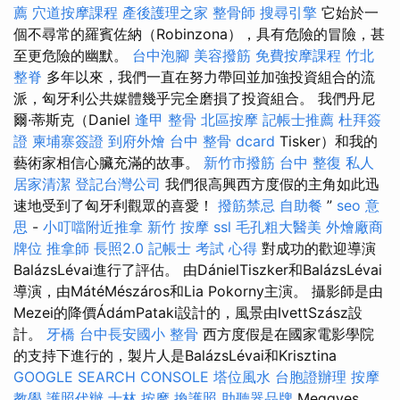
薦
穴道按摩課程
產後護理之家
整骨師
搜尋引擎
它始於一
個不尋常的羅賓佐納（Robinzona），具有危險的冒險，甚
至更危險的幽默。
台中泡腳
美容撥筋
免費按摩課程
竹北
整脊
多年以來，我們一直在努力帶回並加強投資組合的流
派，匈牙利公共媒體幾乎完全磨損了投資組合。 我們丹尼
爾·蒂斯克（Daniel
逢甲 整骨
北區按摩
記帳士推薦
杜拜簽
證
柬埔寨簽證
到府外燴
台中 整骨 dcard
Tisker）和我的
藝術家相信心臟充滿的故事。
新竹市撥筋
台中 整復
私人
居家清潔
登記台灣公司
我們很高興西方度假的主角如此迅
速地受到了匈牙利觀眾的喜愛！
撥筋禁忌
自助餐
”
seo 意
思
-
小叮噹附近推拿
新竹 按摩
ssl
毛孔粗大醫美
外燴廠商
牌位
推拿師
長照2.0
記帳士 考試 心得
對成功的歡迎導演
BalázsLévai進行了評估。 由DánielTiszker和BalázsLévai
導演，由MátéMészáros和Lia Pokorny主演。 攝影師是由
Mezei的降價ÁdámPataki設計的，風景由IvettSzász設
計。
牙橋
台中長安國小 整骨
西方度假是在國家電影學院
的支持下進行的，製片人是BalázsLévai和Krisztina
GOOGLE SEARCH CONSOLE
塔位風水
台胞證辦理
按摩
教學
護照代辦
士林 按摩
換護照
助聽器品牌
Meggyes。