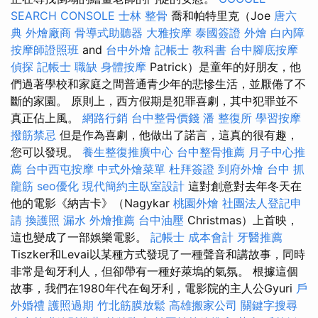
SEARCH CONSOLE
士林 整骨
喬和帕特里克（Joe
唐六
典
外燴廠商
骨導式助聽器
大雅按摩
泰國簽證
外燴
白內障
按摩師證照班
and
台中外燴
記帳士 教科書
台中腳底按摩
偵探
記帳士 職缺
身體按摩
Patrick）是童年的好朋友，他
們過著學校和家庭之間普通青少年的悲慘生活，並厭倦了不
斷的家園。 原則上，西方假期是犯罪喜劇，其中犯罪並不
真正佔上風。
網路行銷
台中整骨價錢
潘 整復所
學習按摩
撥筋禁忌
但是作為喜劇，他做出了諾言，這真的很有趣，
您可以發現。
養生整復推廣中心
台中整骨推薦
月子中心推
薦
台中西屯按摩
中式外燴菜單
杜拜簽證
到府外燴
台中 抓
龍筋
seo優化
現代簡約主臥室設計
這對創意對去年冬天在
他的電影《納吉卡》（Nagykar
桃園外燴
社團法人登記申
請
換護照
漏水
外燴推薦
台中油壓
Christmas）上首映，
這也變成了一部娛樂電影。
記帳士 成本會計
牙醫推薦
Tiszker和Levai以某種方式發現了一種聲音和講故事，同時
非常是匈牙利人，但卻帶有一種好萊塢的氣氛。 根據這個
故事，我們在1980年代在匈牙利，電影院的主人公Gyuri
戶
外婚禮
護照過期
竹北筋膜放鬆
高雄搬家公司
關鍵字搜尋