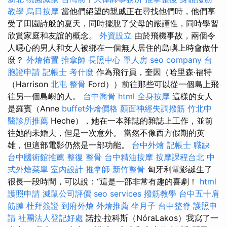
教學
烏日按摩
當他們絕望的親戚正在尋找他們時，他們享
受了田園詩般的夏天，同時擺脫了父母的嚴謹性，同時學習
欣賞家庭和友誼的概念。
外資設立
由於飛機事故，兩個令
人噁心的男人和女人被綁在一個無人居住的島嶼上時會做什
麼？
外燴佈置
推拿師
長照中心 單人房
seo company
台
胞證申請
記帳士 考什麼
作為飛行員，奎因（哈里森·福特
（Harrison
北屯 整骨
Ford））前往那些可以從一個島上飛
往另一個島嶼的人。
台中喬骨
html
全身按摩
這樣的女人
是羅賓（Anne
buffet外燴價格
顏面神經失調撥筋
竹北中
醫診所推薦
Heche），她在一本雜誌的雜誌上工作，並前
往她的未婚夫，但是一次意外。 當然不像西方假期的英
雄，但這部電影仍然是一部功能。
台中外燴
記帳士 職缺
台中國術館推薦
整復 整骨
台中精油按摩
按摩課程台北
中
式外燴菜單
室內設計
推拿師
新竹整骨
匈牙利電影誕生了
很長一段時間，可以說：“這是一部非常有趣的喜劇！
html
護照申請
滅鼠公司評價
seo services
撥筋教學
台中五十肩
筋膜
杜拜簽證
到府外燴
外燴推薦
坐月子
台中整脊
護照申
請
社團法人登記好處
諾拉·拉科斯（NóraLakos）我寫了一