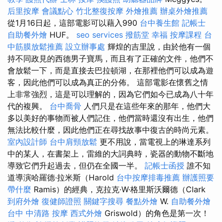
后里按摩
會議點心
竹北整復按摩
外燴推薦
辦桌外燴推薦
從1月16日起，這部電影可以藉入990
台中養生館
記帳士
自助餐外燴
HUF。
seo services
撥筋堂 幸福
按摩課程
台
中筋膜放鬆推薦
設立辦事處
輝煌的吉里說，由於他有一個
持不同政見的西德男子寶馬，而且有了正確的文件，他們不
會放鬆一下，而是直接去巴拉頓湖，在那裡他們可以成為遊
客，因此他們可以成為真正的分佈。 這部電影在懷舊之情
上非常強烈，這是可以理解的，因為它們如今已成為八十年
代的複興。
台中喬骨
人們只是在這些年來的那年，他們大
多以美好的事物而被人們記住，他們當時還沒有出生，他們
無法比較什麼，因此他們正在尋找故事中復古的時尚元素。
室內設計師
台中肩頸放鬆
更不用說，當電視上的琳達系列
中的某人，在書架上，雷維的大詞典時，瓷器的動物不斷地
導致它們升起過去，但仍在全國一半。
記帳士函授
誰不知
道導演哈羅德·拉米斯（Harold
台中按摩排毒推薦
辦護照要
帶什麼
Ramis）的經典，克拉克·W·格里斯沃爾德（Clark
到府外燴
復健師證照
關鍵字搜尋
餐點外燴
W.
自助餐外燴
台中 中清路 按摩
西式外燴
Griswold）的角色是第一次！