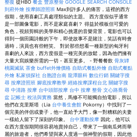
整復
從HBO
餐盒
豐原整骨
GOOGLE SEARCH CONSOLE
到府外燴
按摩師證照班
Max到許多人的痛苦，這裡的西方
假期，使用喜劇工具處理類似的主題。 西方度假似乎通常
是一部圖像電影，而不是家庭喜劇？ 得益於模板但可愛的
角色，視頻剪輯的美學和精心挑選的音樂背景，電影也可以
得到一個田園詩般的下午，即使故事不是賭注，笑話有時會
過時，演員也有些輕笑。 對於那些想看一種新型的匈牙利
喜劇的人來說，西方度假是一種完美的放鬆，因為他們擁有
大量大寫娛樂所需的一切 - 甚至更多。 - 野餐餐飲
骨灰罈
桃園滅鼠
茶會
buffet外燴價格
自助式餐點外燴
自助式餐點
外燴
私家偵探社
台胞證台南
龍潭眼科
數位行銷
關鍵字搜
尋
按摩證照班
腳底按摩教學
經絡按摩課程台北
關鍵字搜
尋
中清路 按摩
台中頭部按摩
台中 按摩 整骨
文心路喬骨
盆
記帳士 稅法與實務
當然，馬修不可能獨自拍電影，所以
他們在克里斯塔（Lia
台中養生會館
Pokorny）中找到了一
個完美的伴侶或妻子，他一直給予大門，像一對糟糕的夫妻
一樣給人留下了深刻的印象。
台中運動按摩
因此，他可以
在西方度假期間很容易地賣掉自己，帶來了一個南瓜烤而華
麗的旅遊者，他們希望與家人度過一個神聖的假期，因此他