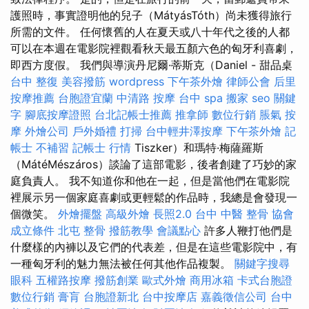
護照時，事實證明他的兒子（MátyásTóth）尚未獲得旅行
所需的文件。 任何懷舊的人在夏天或八十年代之後的人都
可以在本週在電影院裡觀看秋天最五顏六色的匈牙利喜劇，
即西方度假。 我們與導演丹尼爾·蒂斯克（Daniel - 甜品桌
台中 整復
美容撥筋
wordpress
下午茶外燴
律師公會
后里
按摩推薦
台胞證宜蘭
中清路 按摩
台中 spa
搬家
seo 關鍵
字
腳底按摩證照
台北記帳士推薦
推拿師
數位行銷
脹氣 按
摩
外燴公司
戶外婚禮
打掃
台中輕井澤按摩
下午茶外燴
記
帳士 不補習
記帳士 行情
Tiszker）和瑪特·梅薩羅斯
（MátéMészáros）談論了這部電影，後者創建了巧妙的家
庭負責人。 我不知道你和他在一起，但是當他們在電影院
裡展示另一個家庭喜劇或更輕鬆的作品時，我總是會發現一
個微笑。
外燴擺盤
高級外燴
長照2.0
台中 中醫 整骨
協會
成立條件
北屯 整骨
撥筋教學
會議點心
許多人鞭打他們是
什麼樣的內褲以及它們的代表差，但是在這些電影院中，有
一種匈牙利的魅力無法被任何其他作品複製。
關鍵字搜尋
眼科
五權路按摩
撥筋創業
歐式外燴
商用冰箱
卡式台胞證
數位行銷
膏肓
台胞證新北
台中按摩店
嘉義徵信公司
台中