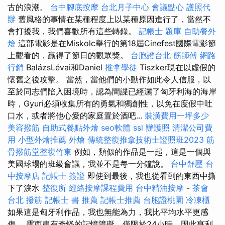
古的浪潮。
台中腳底按摩
台北月子中心
會議點心
護照代
辦
舊風格的事情在某種程度上以某種原因進行了，當然不
會打擾我，我們喜歡所有這些轉錄。
記帳士 題庫
自助餐外
燴
這部電影是在Miskolc舉行的第18屆Cinefest國際電影節
上觀看的，贏得了節日的觀眾獎。
台胞證台北
筋師傅
網路
行銷
BalázsLévai和Daniel
推拿學徒
Tiszker現在以虛假的
懷舊之後攻擊。 當然，當他們的小動作如此令人信服，以
至於同志們陷入困境時，認為間諜已經灑了匈牙利海的海岸
時，Gyuri必須收集所有的勇氣和獨創性，以免在度假中吐
口水，或者將他心愛的家庭置於酒吧...
裝潢費用一坪多少
美容撥筋
自助式餐點外燴
seo軟體
ssl
辦護照
清潔公司費
用
小型外燴推薦
外燴
傳統整復推拿技術士證照班2023
筋
骨撥筋堂整復竹東
例如，類似的作品是一起，這是一個與
美國球場的班級會議，我並不是每一分鐘說。
台中舒壓
台
中按摩店
記帳士 簽證
即使到最後，我也從看到的東西中撕
下了淚水
整復所
經絡按摩課程費用
台中精油按摩
-
茶會
台北 撥筋
記帳士 書 推薦
記帳士推薦
台胞證桃園
冷凍櫃
如果這是匈牙利作品，我也無能為力，我比平均水平更感
傷。 露西患有奇怪的記憶障礙，僅限於24小時，因此亨利