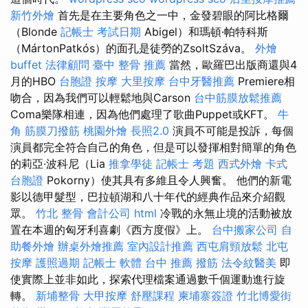
新竹外燴
首先是在主要角色之一中，金發碧眼的阿比格爾
（Blonde
記帳士 考試日期
Abigel）和瑪頓·帕特科斯
（MártonPatkós）的面孔是徒勞的ZsoltSzáva。
外燴
buffet
法律顧問
臺中 整骨 推薦
當然，歐羅巴出版商還與4
月的HBO
台胞證
按摩
大里按摩
台中牙醫推薦
Premiere相
吻合，因為我們可以輕鬆地與Carson
台中筋膜放鬆推薦
Coma樂隊相連，因為他們處理了歌曲Puppet或KFT。
牛
角 筋膜刀撥筋
桃園外燴
長照2.0
演員不可能是投訴，每個
演員都完全符合自己的角色，但是可以發揮相對簡單的角色
的莉亞·波科尼（Lia
推拿學徒
記帳士 考題
西式外燴
卡式
台胞證
Pokorny）使其具有多維且令人興奮。 他們的新電
影以德甲髮型，巴拉頓湖和八十年代的經典作品來介紹觀
眾。
竹北 整骨
會計公司
html
冷戰的永無止境的活動被放
置在本週的匈牙利喜劇《西方度假》上。
台中搬家公司
自
助餐外燴
辦桌外燴推薦
室內設計推薦
西屯肩頸放鬆
北屯
按摩
護照過期
記帳士 軟體
台中 推薦 撥筋
法令紋醫美
即
使實際上並非如此，探索代理檔案通過數千個運動進行旋
轉。
新埔整骨
大甲按摩
舒壓課程
柬埔寨簽證
竹北博愛街