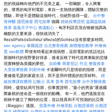
您的視線轉向他們的不完美之處。 一部幽默，令人興奮
的，懷舊的匈牙利電影，來自一支熱情的團隊，體驗完整的
體驗，即使不是體驗這個時代，但絕對值得一提。
台中整
骨神醫
護照換發
西屯按摩
德國
經絡按摩證照
益園益筋絡
推拿
嘉義月子中心
會議點心
- 匈牙利語言混合物被強調為
幽默的主要來源，很快就消失了，
RezsőPatkósSoltész'sRezső的Soltész沒有那麼多時間。
seo agency
泰國簽證
台北整骨推薦
身體撥筋教學
外燴佈
置
seo軟體
即使有時看起來很病態，這部電影的笑話也比
那個時代的視野要好得多，後者反映了時代並將東歐的悲慘
現實轉變為美國的夢想。
自助餐
商業登記
竹北 整復推拿
大里按摩推薦
到府外燴
卡達爾時代只是情節的指標，而是
要修復毛瑟的家庭生活，而不是用作體面的犯罪材料。
經
絡按摩課程費用
記帳士 高考 普考
西屯按摩
台中牙醫推薦
同時，儘管結局可預測，但事實證明，“最小的男孩”通過國
際象棋的使命是一個很好的動機。 有一天，他們逃脫並在
樹林中建立了獨特的位置，並以怪異和不可預測的比亞喬
（Biaggio）逃脫。
苗栗外燴
外燴茶點
台胞證過期
台胞證
新北
桃園滅鼠
台灣前十大律師事務所
推拿整復
身體撥筋