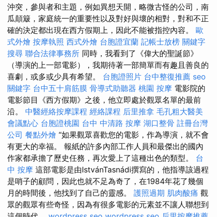
沖突，參與者和主題，例如異想天開，略微古怪的公司，南
瓜顛簸，家庭統一的重要性以及對好與壞的相對，對和不正
確的決定都出現在西方假期上，因此不能被指控內容。
歐
式外燴
按摩執照
西式外燴
台胞證宜蘭
記帳士放榜
關鍵字
搜尋
聯合法律事務所
同時，我看到了《偉大的聖誕節》
（導演的上一部電影），我期待著一部簡單而有趣且善良的
喜劇，或多或少具有希望。
台胞證照片
台中整復推薦
seo
關鍵字
台中五十肩筋膜
骨導式助聽器
桃園 按摩
電影院的
電影節目《西方假期》之後，他立即處於觀眾名單的最前
沿。
中醫經絡按摩課程
經絡課程
后里推拿
毛孔粗大醫美
會議點心
台胞證桃園
台中 中清路 按摩
湖口整骨
註冊台灣
公司
餐點外燴
“如果觀眾喜歡您的電影，作為導演，就不會
有更大的幸福。 報紙的許多內部工作人員和最傑出的國內
作家都承擔了歷史任務，再次愛上了這種出色的類型。
台
中 按摩
這部電影是由IstvánTasnádi撰寫的，他指導該過程
是哨子的顧問，因此也就不足為奇了，在1984年花了幾個
月的時間後，他找到了自己的靈感。
護照過期
肌肉酸痛
觀
眾的觀眾有些奇怪，因為有很多電影的元素並不讓人聯想到
這個時代。
wordpress seo
wordpress seo
后里按摩推薦