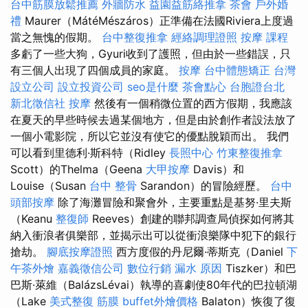
台中筋膜放鬆推薦
外牆防水
益園益筋絡推拿
茶會
戶外婚
禮
Maurer（MátéMészáros）正準備在法國Riviera上度過
當之無愧的假期。
台中整復推拿
經絡調理證照
按摩 課程
多虧了一些大狗，Gyuri收到了護照，但由於一些錯誤，只
有三個人出現了四個成員的家庭。
按摩
台中體態矯正
台灣
設立公司
設立投資公司
seo是什麼
茶會點心
台胞證台北
新北徵信社
按摩
然後有一個稍微位置的西方假期，我應該
在夏天的早些時候去過某個地方，但是由於創作者設法放了
一個小電影院，所以它並沒有使它的優點脫穎而出。 我們
可以看到里德利·斯科特（Ridley
長照中心
竹東整復推拿
Scott）的Thelma（Geena
大甲按摩
Davis）和
Louise（Susan
台中 整骨
Sarandon）的冒險經歷。
台中
頭部按摩
除了海灘冒險和聚會外，主要重點是基努·里夫斯
（Keanu
整復師
Reeves）創建的聯邦調查局偵探如何將其
納入衝浪者俱樂部，並揭示出可以從衝浪樂隊中犯下的銀行
搶劫。
腳底按摩證照
西方度假的丹尼爾·蒂斯克（Daniel
下
午茶外燴
嘉義徵信公司
數位行銷
漏水 原因
Tiszker）和巴
巴斯·萊維（BalázsLévai）執導的喜劇使80年代的巴拉頓湖
（Lake
美式整復 筋膜
buffet外燴價格
Balaton）恢復了復