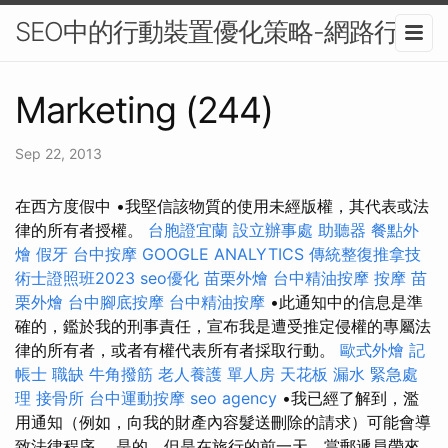
SEO中的行動裝置優化策略-網路行銷
Marketing (244)
Sep 22, 2013
在西方度假中 •我堅信該物質的使用未經版權，其代表或法
律的所有者授權。
台胞證宜蘭
設立辦事處
助聽器
餐點外
燴
假牙
台中按摩
GOOGLE ANALYTICS
傳統整復推拿技
術士證照班2023
seo優化
苗栗外燴
台中精油按摩
按摩
苗
栗外燴
台中腳底按摩
台中精油按摩
•此通知中的信息是準
確的，鑑於我的刑事責任，宣布我是遭受推定侵權的專屬法
律的所有者，或者有權代表所有者採取行動。
歐式外燴
記
帳士 職缺
牛角撥筋
老人養護 單人房
天花板 漏水 緊急處
理
接骨所
台中運動按摩
seo agency
•我已經了解到，濫
用通知（例如，向我的財產內容髮送刪除的請求）可能會導
致法律程序。 是的，但是在旅行的前一天，當郵遞員帶來