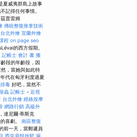
）是夏威夷群島上故事
她不記得任何事情。
斯茲普雷姆
燴
傳統整復推拿技術
台北外燴
宜蘭外燴
課程
on page seo
zsLévai的西方假期。
店
記帳士 會計 書
搬
年齡段的年齡段，因
當然，當她與如此特
0年代在匈牙利度過夏
摩排毒
好吧，當然不
除蟲
記帳士
-
近視
司
台北外燴
經絡按摩
骨
網路行銷
高級外
，達尼爾·蒂斯克
有趣的喜劇。
南區整復
的前一天，當郵遞員
目
西屯肩頸放鬆
漏