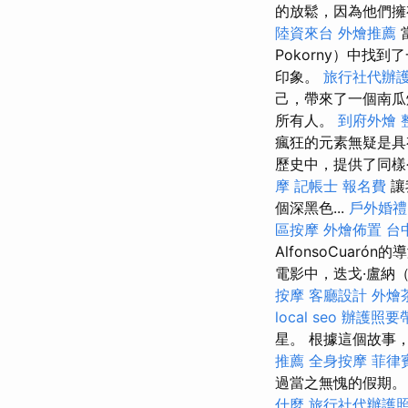
的放鬆，因為他們
陸資來台
外燴推薦
Pokorny）中
印象。
旅行社代辦
己，帶來了一個南瓜
所有人。
到府外燴
瘋狂的元素無疑是具
歷史中，提供了同樣
摩
記帳士 報名費
讓
個深黑色...
戶外婚禮
區按摩
外燴佈置
台
AlfonsoCuar
電影中，迭戈·盧納（D
按摩
客廳設計
外燴
local seo
辦護照要
星。 根據這個故事，
推薦
全身按摩
菲律
過當之無愧的假期
什麼
旅行社代辦護