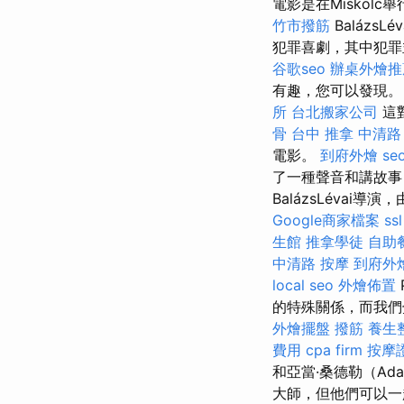
電影是在Miskolc
竹市撥筋
BalázsLév
犯罪喜劇，其中犯
谷歌seo
辦桌外燴推
有趣，您可以發現
所
台北搬家公司
這
骨
台中 推拿
中清路
電影。
到府外燴
se
了一種聲音和講故事，
BalázsLévai導演，
Google商家檔案
ssl
生館
推拿學徒
自助
中清路 按摩
到府外
local seo
外燴佈置
的特殊關係，而我
外燴擺盤
撥筋
養生
費用
cpa firm
按摩
和亞當·桑德勒（Ad
大師，但他們可以