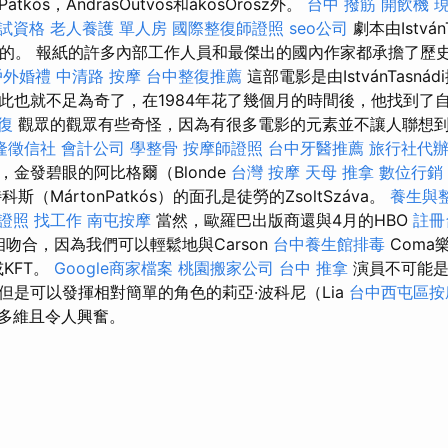
rPatkós，AndrásOutvös和ákosOrosz外。
台中 撥筋
開飲機
考試資格
老人養護 單人房
國際整復師證照
seo公司
劇本由Istvá
s獲得的。 報紙的許多內部工作人員和最傑出的國內作家都承擔了歷
戶外婚禮
中清路 按摩
台中整復推薦
這部電影是由IstvánTasn
此也就不足為奇了，在1984年花了幾個月的時間後，他找到了
復
觀眾的觀眾有些奇怪，因為有很多電影的元素並不讓人聯想
隆徵信社
會計公司
學整骨
按摩師證照
台中牙醫推薦
旅行社代
金發碧眼的阿比格爾（Blonde
台灣 按摩
天母 推拿
數位行銷
特科斯（MártonPatkós）的面孔是徒勞的ZsoltSzáva。
養生與
證照 找工作
南屯按摩
當然，歐羅巴出版商還與4月的HBO
註冊
re相吻合，因為我們可以輕鬆地與Carson
台中養生館排毒
Coma
或KFT。
Google商家檔案
桃園搬家公司
台中 推拿
演員不可能是
但是可以發揮相對簡單的角色的莉亞·波科尼（Lia
台中西屯區按
具有多維且令人興奮。