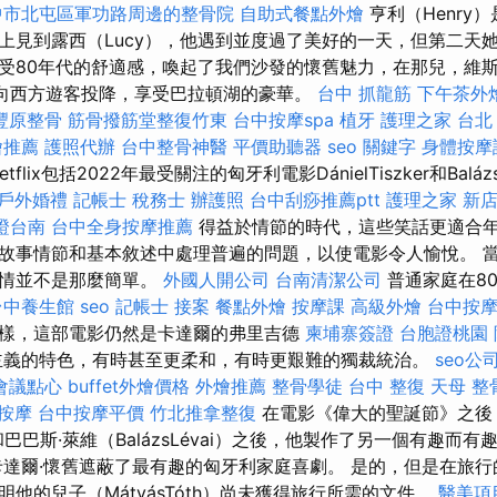
中市北屯區軍功路周邊的整骨院
自助式餐點外燴
亨利（Henry
上見到露西（Lucy），他遇到並度過了美好的一天，但第二天
受80年代的舒適感，喚起了我們沙發的懷舊魅力，在那兒，維
家族向西方遊客投降，享受巴拉頓湖的豪華。
台中 抓龍筋
下午茶外
豐原整骨
筋骨撥筋堂整復竹東
台中按摩spa
植牙
護理之家 台北
燴推薦
護照代辦
台中整骨神醫
平價助聽器
seo 關鍵字
身體按摩
etflix包括2022年最受關注的匈牙利電影DánielTiszker和Balá
戶外婚禮
記帳士 稅務士
辦護照
台中刮痧推薦ptt
護理之家 新
證台南
台中全身按摩推薦
得益於情節的時代，這些笑話更適合
故事情節和基本敘述中處理普遍的問題，以使電影令人愉悅。 
事情並不是那麼簡單。
外國人開公司
台南清潔公司
普通家庭在8
台中養生館
seo
記帳士 接案
餐點外燴
按摩課
高級外燴
台中按
樣，這部電影仍然是卡達爾的弗里吉德
柬埔寨簽證
台胞證桃園
義的特色，有時甚至更柔和，有時更艱難的獨裁統治。
seo公
會議點心
buffet外燴價格
外燴推薦
整骨學徒
台中 整復
天母 整
 按摩
台中按摩平價
竹北推拿整復
在電影《偉大的聖誕節》之後
ker）和巴巴斯·萊維（BalázsLévai）之後，他製作了另一個有趣而
達爾·懷舊遮蔽了最有趣的匈牙利家庭喜劇。 是的，但是在旅行
他的兒子（MátyásTóth）尚未獲得旅行所需的文件。
醫美項