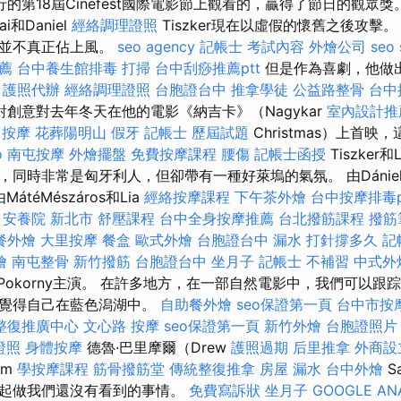
舉行的第18屆Cinefest國際電影節上觀看的，贏得了節日的觀眾獎
ai和Daniel
經絡調理證照
Tiszker現在以虛假的懷舊之後攻擊
罪並不真正佔上風。
seo agency
記帳士 考試內容
外燴公司
seo 
薦
台中養生館排毒
打掃
台中刮痧推薦ptt
但是作為喜劇，他做
。
護照代辦
經絡調理證照
台胞證台中
推拿學徒
公益路整骨
台中
對創意對去年冬天在他的電影《納吉卡》（Nagykar
室內設計推
 按摩
花葬陽明山
假牙
記帳士 歷屆試題
Christmas）上首
o
南屯按摩
外燴擺盤
免費按摩課程
腰傷
記帳士函授
Tiszker
同時非常是匈牙利人，但卻帶有一種好萊塢的氣氛。 由DánielTi
由MátéMészáros和Lia
經絡按摩課程
下午茶外燴
台中按摩排毒p
安養院 新北市
舒壓課程
台中全身按摩推薦
台北撥筋課程
撥筋
餐外燴
大里按摩
餐盒
歐式外燴
台胞證台中
漏水 打針撐多久
記
燴
南屯整骨
新竹撥筋
台胞證台中
坐月子
記帳士 不補習
中式外
Pokorny主演。 在許多地方，在一部自然電影中，我們可以跟
們覺得自己在藍色潟湖中。
自助餐外燴
seo保證第一頁
台中市按
整復推廣中心
文心路 按摩
seo保證第一頁
新竹外燴
台胞證照片
證照
身體按摩
德魯·巴里摩爾（Drew
護照過期
后里推拿
外商設
am
學按摩課程
筋骨撥筋堂
傳統整復推拿
房屋 漏水
台中外燴
S
一起做我們還沒有看到的事情。
免費寫訴狀
坐月子
GOOGLE AN