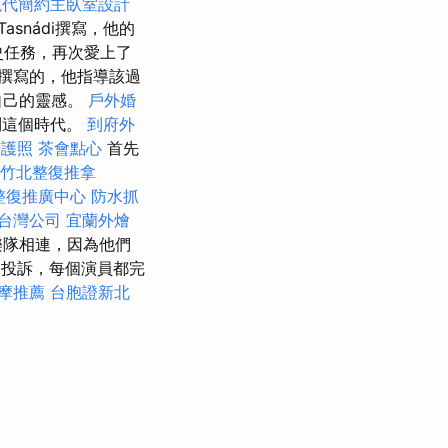
現代簡約主臥室設計
nTasnádi撰寫，他的
史任務，再次愛上了
ádi撰寫的，他指導該過
自己的靈感。
戶外婚
到這個時代。
到府外
辦護照
茶會點心
首先
竹北整復推拿
整復推廣中心
防水抓
台灣公司
宜蘭外燴
樂隊相連，因為他們
投訴，每個演員都完
摩推薦
台胞證新北