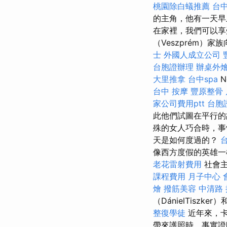
桃園除白蟻推薦
台
的主角，他有一天早
在家裡，我們可以享
（Veszprém）
士
外國人成立公司
台胞證辦理
辦桌外
大里推拿
台中spa
N
台中 按摩
豐原整骨
家公司費用ptt
台胞
此他們試圖在平行的
殊的女人巧合時，
天是如何度過的？
像西方度假的英雄一
老花雷射費用
社會主
課程費用
月子中心
燴
撥筋美容
中清路
（DánielTisz
整復學徒
近年來，卡
帶來護照時，事實證明