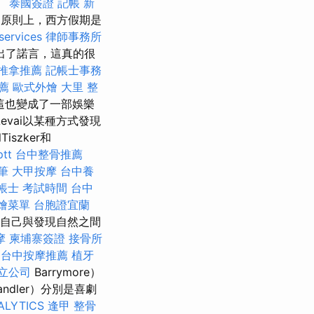
。
泰國簽證
記帳
新
。 原則上，西方假期是
services
律師事務所
出了諾言，這真的很
推拿推薦
記帳士事務
薦
歐式外燴
大里 整
映，這也變成了一部娛樂
和Levai以某種方式發現
szker和
tt
台中整骨推薦
筆
大甲按摩
台中養
帳士 考試時間
台中
燴菜單
台胞證宜蘭
踪自己與發現自然之間
摩
柬埔寨簽證
接骨所
台中按摩推薦
植牙
立公司
Barrymore）
andler）分別是喜劇
ALYTICS
逢甲 整骨