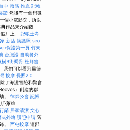
台中 撥筋 推薦
記帳
簽證
然後有一個稍微
一個小電影院，所以
經典作品來介紹觀
度假》上。
記帳士考
家 新店
換護照
seo
seo保證第一頁
竹東
薦
台胞證
自助餐外
楓樹6街喬骨
杜拜簽
。 我們可以看到里德
灣 按摩
長照2.0
除了海灘冒險和聚會
Reeves）創建的聯
搶劫。
律師公會
記帳
巴斯·萊維
行銷
居家清潔
文心
西式外燴
護照申請
舊
轉錄。
西屯按摩
這部