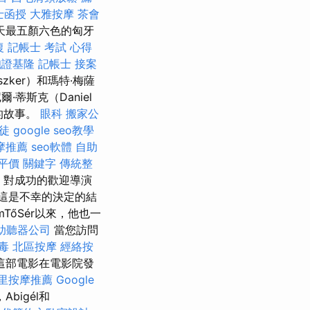
士函授
大雅按摩
茶會
天最五顏六色的匈牙
復
記帳士 考試 心得
胞證基隆
記帳士 接案
szker）和瑪特·梅薩
·蒂斯克（Daniel
滿的故事。
眼科
搬家公
徒
google seo教學
摩推薦
seo軟體
自助
平價
關鍵字
傳統整
對成功的歡迎導演
但這是不幸的決定的結
TőSér以來，他也一
助聽器公司
當您訪問
毒
北區按摩
經絡按
這部電影在電影院發
里按摩推薦
Google
，Abigél和