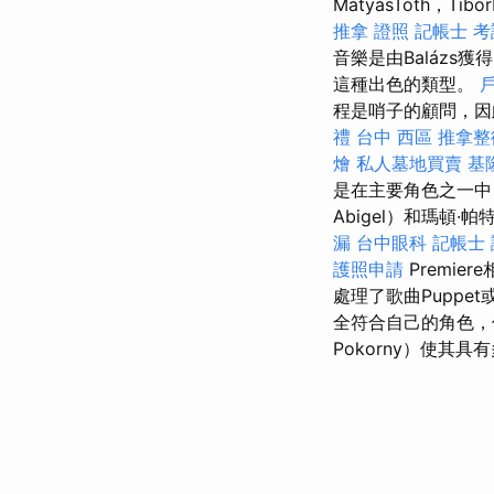
MátyásTóth，Tibo
推拿 證照
記帳士 
音樂是由Baláz
這種出色的類型。
程是哨子的顧問，因
禮
台中 西區 推拿整
燴
私人墓地買賣
基
是在主要角色之一中，
Abigel）和瑪頓·帕
漏
台中眼科
記帳士 
護照申請
Premie
處理了歌曲Puppet
全符合自己的角色，
Pokorny）使其