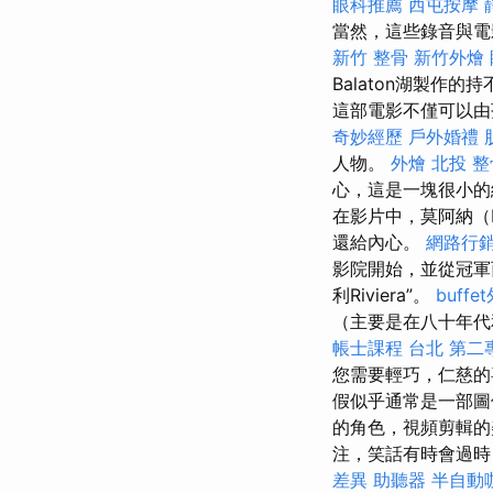
眼科推薦
西屯按摩
當然，這些錄音與電
新竹 整骨
新竹外燴
Balaton湖製
這部電影不僅可以由
奇妙經歷
戶外婚禮
人物。
外燴
北投 整
心，這是一塊很小
在影片中，莫阿納（
還給內心。
網路行
影院開始，並從冠軍西
利Riviera”。
buff
（主要是在八十年代
帳士課程 台北
第二
您需要輕巧，仁慈的
假似乎通常是一部
的角色，視頻剪輯的
注，笑話有時會過
差異
助聽器
半自動