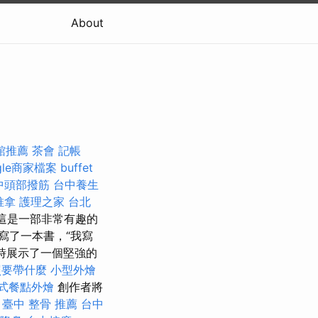
About
館推薦
茶會
記帳
gle商家檔案
buffet
中頭部撥筋
台中養生
推拿
護理之家 台北
這是一部非常有趣的
）我寫了一本書，“我寫
時展示了一個堅強的
照要帶什麼
小型外燴
式餐點外燴
創作者將
。
臺中 整骨 推薦
台中