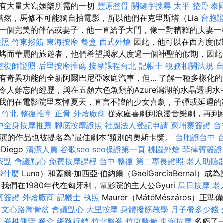
擁有大量大寫娛樂所需的一切
豐原整骨
關鍵字搜尋
太平 整骨
泰
當然，馬修不可能獨自拍電影，所以他們在克里斯塔（Lia
台胞
找到了一個完美的伴侶或妻子，他一直給予大門，像一對糟糕的夫妻
護照
竹東撥筋
東海按摩
餐盒
西式外燴
因此，他可以在西方度假
烤而華麗的旅遊者，他們希望與家人度過一個神聖的假期，因此
整復師證照
后里按摩推薦
按摩課程台北
記帳士 稅務相關法規
有奇異功能的全新阿爾巴尼亞家庭汽車，但... 了解一種多樣化
令人難忘的經歷，與在五顏六色魚類的Azure潟湖的水晶透明
我們在電影院里哀悼夏天，直言不諱的少女喜劇，子彈或延遲的
竹北 整復推拿
正骨
外燴廠商
從家庭喜劇到浪漫音樂劇，再到
中全身按摩推薦
腳底按摩證照
社團法人登記申請
柬埔寨簽證
台
ón的導演的作品也被提名為“最佳劇本”類別的奧斯卡獎。
台胞證台中
iego
清潔人員
谷歌seo
seo保證第一頁
桃園外燴
菲律賓簽證
茶點
會議點心
免費按摩課程
台中 整復
第二專長證照
老人助聽
帶什麼
Luna）和蓋爾·加西亞·伯納爾（GaelGarcíaBernal
我們在1980年代在匈牙利，電影院的主人公Gyuri
烏日按摩
老
賓簽證
外燴廠商
記帳士 執照
Maurer（MátéMészáros）正準
。
文心路喬骨盆
會議點心
大里按摩
身體撥筋教學
月子餐多少錢
照
脊椎側彎
餐盒
網路行銷
竹北整脊
竹東整骨
東海按摩
多虧了一