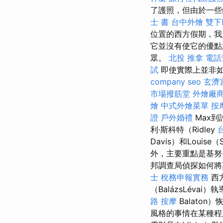
了護照，但由於一些
士 書
台中外燴
雙下
位置的西方假期，我
它並沒有使它的優點
眾。
北投 推拿
電話
試
即使實際上並非
company
seo
玄濟
市場撥筋堂
外燴廠
燴
中式外燴菜單
按
證
戶外婚禮
Max
利·斯科特（Ridley
Davis）和Louise（
外，主要重點是基努·
邦調查局偵探如何將
士 稅務申報實務
西方
（BalázsLéva
路 按摩
Balato
風格的事情在某種程