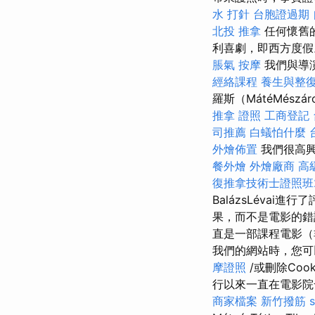
水 打針
台胞證過期
北投 推拿
任何懷舊
利喜劇，即西方度
脹氣 按摩
我們與導演
經絡課程
養生與整
羅斯（MátéMész
推拿 證照
工商登記
司推薦
白蟻怕什麼
外燴佈置
我們很高興
餐外燴
外燴廠商
高
復推拿技術士證照班2
BalázsLéva
果，而不是電影的
直是一部課程電影（
我們的網站時，您
摩證照
/或刪除Coo
行以來一直在電影
商家檔案
新竹撥筋