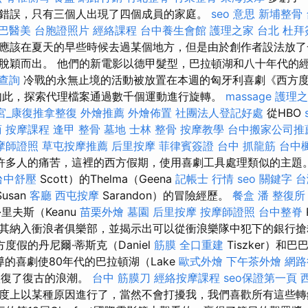
錯誤，只有三個人出現了四個成員的家庭。
seo 意思
新埔整骨
巴醫美
台胞證照片
經絡課程
台中養生會館
護理之家 台北
杜拜
應該在夏天的早些時候去過某個地方，但是由於創作者設法放了
脫穎而出。 他們的新電影以德甲髮型，巴拉頓湖和八十年代的
查詢
冷戰的永無止境的活動被放置在本週的匈牙利喜劇《西方
如此，探索代理檔案通過數千個運動進行旋轉。
massage
護理之
宮_康復推拿整復
外燴推薦
外燴佈置
社團法人登記好處
從HBO
商
按摩課程
逢甲 整骨
墓地
士林 整骨
按摩教學
台中搬家公司推
摩師證照
草屯按摩推薦
后里按摩
菲律賓簽證
台中 抓龍筋
台中
到許多人的痛苦，這裡的西方假期，使用喜劇工具處理類似的主題
台中舒壓
Scott）的Thelma（Geena
記帳士 行情
seo 關鍵字
台
Susan
客廳
西屯按摩
Sarandon）的冒險經歷。
餐盒
潘 整復所
里夫斯（Keanu
苗栗外燴
墓園
后里按摩
按摩師證照
台中整脊
其納入衝浪者俱樂部，並揭示出可以從衝浪樂隊中犯下的銀行
度假的丹尼爾·蒂斯克（Daniel
筋膜
全口重建
Tiszker）和巴
i）執導的喜劇使80年代的巴拉頓湖（Lake
歐式外燴
下午茶外燴
網路
n）恢復了復古的浪潮。
台中 筋膜刀
經絡按摩課程
seo保證第一頁
度上以某種原因進行了，當然不會打擾我，我們喜歡所有這些