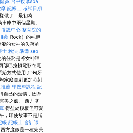
隆鼻
台中按摩spa
按摩
記帳士 考試日期
r這樣做了，最初為
毛勒車庫中兩個星期。
養護中心
整骨院的
推薦
Rock）的毛伊
話般的女神的失落的
帳士 稅法 準備
seo
他的任務是將女神歸
兩部巴拉頓電影在電
原始方式使用了“匈牙
塢家庭喜劇更加苛刻
復推薦
學按摩課程
記
續保持自己的熱情，因為
完美之處。 西方度
薦
得益於模板但可愛
午，即使故事不是賭
記帳
記帳士 會計師
，西方度假是一種完美