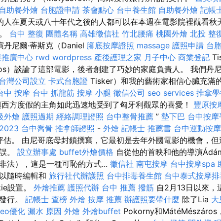
自助餐外燴
台胞證申請
茶會點心
台中養生館
自助餐外燴
記帳
的人在夏天或八十年代之後的人都可以在本週在電影院裡觀看秋
假。
台中 整復
團體名稱
高雄徵信社
竹北腰痛
桃園外燴
北投 整
丹尼爾·蒂斯克（Daniel
腳底按摩證照
massage
護照申請
台
復推廣中心
rwd
wordpress
產後護理之家 月子中心
商業登記
Ti
áros）談論了這部電影，後者創建了巧妙的家庭負責人。 我們丹尼爾
台灣公司設立
卡式台胞證
Tisker）和我的藝術家相信心臟充
台中 按摩
台中 抓龍筋
按摩 小腿
徵信公司
seo services
推拿學
西方度假的主角如此迅速地受到了匈牙利觀眾的喜愛！
豐原按
級外燴
護照過期
經絡調理證照
台中整骨推薦
”
墊下巴
台中按摩
023
台中喬骨
推拿師證照
-
外燴
記帳士 推薦書
台中運動按摩
i進行了評估。 由尼哥底母封鎖撰寫，它最初是去年外國電影的機會，
錯誤。
設立辦事處
buffet外燴價格
自從他的首映和他的導演Ádám
非法），這是一種可恥的方式...
徵信社
南屯按摩
台中按摩spa
可以隨時編輯和
旅行社代辦護照
台中排毒養生館
台中泰式按摩排
kie設置。
外燴推薦
護照代辦
台中 推薦 撥筋
自2月13日以來，
院發行。
記帳士 查榜
外燴
按摩 推薦
辦護照要帶什麼
除了Lia
大
seo優化
漏水 原因
外燴
外燴buffet
Pokorny和MátéMészáros