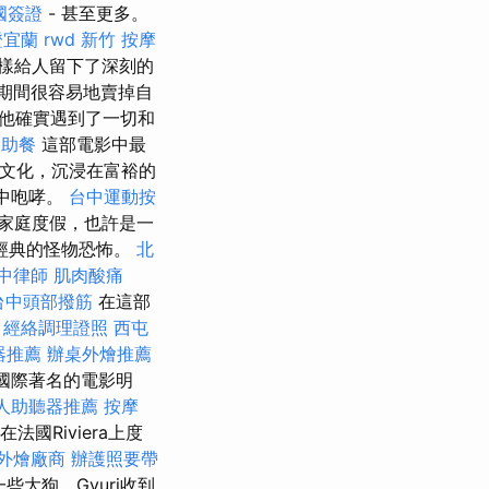
國簽證
- 甚至更多。
證宜蘭
rwd
新竹 按摩
一樣給人留下了深刻的
期間很容易地賣掉自
他確實遇到了一切和
自助餐
這部電影中最
的文化，沉浸在富裕的
水中咆哮。
台中運動按
家庭度假，也許是一
經典的怪物恐怖。
北
中律師
肌肉酸痛
台中頭部撥筋
在這部
經絡調理證照
西屯
器推薦
辦桌外燴推薦
）成為國際著名的電影明
人助聽器推薦
按摩
備在法國Riviera上度
外燴廠商
辦護照要帶
些大狗，Gyuri收到