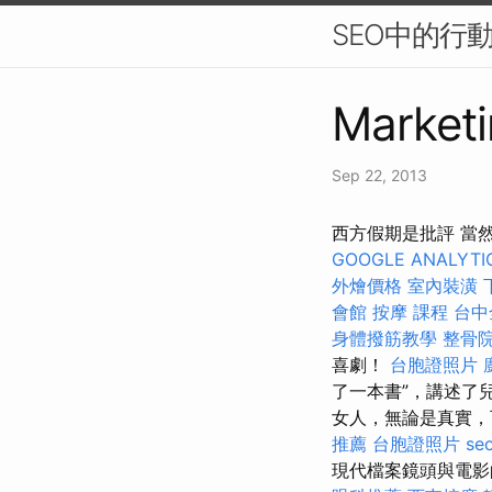
SEO中的行
Marketi
Sep 22, 2013
西方假期是批評 當
GOOGLE ANALYTI
外燴價格
室內裝潢
會館
按摩 課程
台中
身體撥筋教學
整骨
喜劇！
台胞證照片
了一本書”，講述了
女人，無論是真實
推薦
台胞證照片
se
現代檔案鏡頭與電影