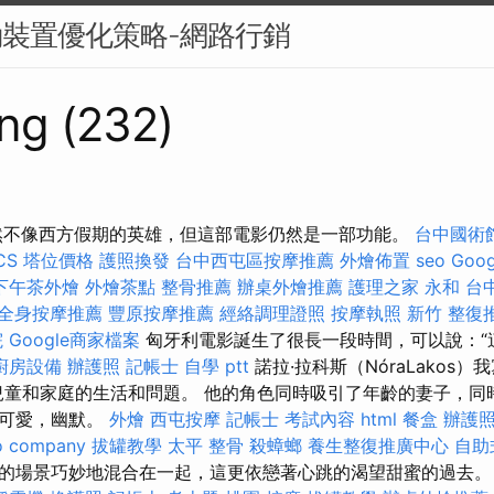
動裝置優化策略-網路行銷
ng (232)
然不像西方假期的英雄，但這部電影仍然是一部功能。
台中國術
CS
塔位價格
護照換發
台中西屯區按摩推薦
外燴佈置
seo
Goo
下午茶外燴
外燴茶點
整骨推薦
辦桌外燴推薦
護理之家 永和
台
全身按摩推薦
豐原按摩推薦
經絡調理證照
按摩執照
新竹 整復
院
Google商家檔案
匈牙利電影誕生了很長一段時間，可以說：“
廚房設備
辦護照
記帳士 自學 ptt
諾拉·拉科斯（NóraLakos
兒童和家庭的生活和問題。 他的角色同時吸引了年齡的妻子，同
，可愛，幽默。
外燴
西屯按摩
記帳士 考試內容
html
餐盒
辦護
o company
拔罐教學
太平 整骨
殺蟑螂
養生整復推廣中心
自助
的場景巧妙地混合在一起，這更依戀著心跳的渴望甜蜜的過去