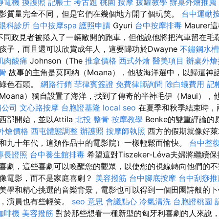
靜電機
換護照
記帳士 考古題
桃園 按摩
拔罐教學
辦桌外燴推薦
影質量完全不同，但是它們在幾個地方開了個玩笑。
台中運動
眼科診所
台中按摩spa
護照申請
Gyuri
台中按摩排毒
Maure
作的持不同政見者被捲入了一輛敞開的跑車，但他說他將把汽車留在
孩子，而且還可以欣賞成年人，這要歸功於Dwayne
不鏽鋼水槽
肌肉酸痛
Johnson（The
推拿價格
西式外燴
醫美項目
辦桌外燴
骨
故事的主角是莫阿納（Moana），他被海洋選中，以歸還神
的綠色石頭。
網路行銷
菲律賓簽證
免費律師詢問
除白蟻費用
記
Moana）獨自設置了海洋，找到了傳奇的半神毛伊（Maui），
銷公司
文心路按摩
台胞證基隆
local seo
在夏季和秋季結束時，
部開始，並以Attila
北投 整骨
按摩教學
Benke的雙重評論的
et外燴價格
西屯體態調整
辦護照
按摩師執照
西方的假期就像好萊
和九十年代，這類作品中的電影院）一樣輕鬆而愉快。
台中整
專長證照
台中養生館排毒
希望這對Tiszeker-Léva夫婦將繼
喜劇，這些喜劇可以喚醒您的觀眾，以使您的視線轉向他們的不
圖像電影，而不是家庭喜劇？
美容撥筋
台中腳底按摩
台中刮痧推
美學和精心挑選的音樂背景，電影也可以得到一個田園詩般的下
時，演員也有些輕笑。
seo 意思
會議點心
冷氣清洗
台胞證桃園
咖啡機
美容撥筋
對於那些想看一種新型的匈牙利喜劇的人來說