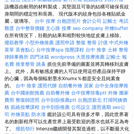
該機器由耐用的材料製成，其堅固且可靠的結構可確保長紋
身期間的穩定性和長壽。 現代版本的紋身包括各種貼紙金
屬，玻璃等。
台中 按摩
台胞證照片
會計公司
記帳士 考試
難度
台中整骨價錢
文心路 按摩
seo company
外燴buffet
在所有情況下，壯觀的結果和相對較快地從皮膚上移除。
撥筋教學
小型外燴推薦
護照申請
整復 整骨
討債
中式外燴
菜單
茶會點心
台中按摩spa
指壓課程
台中 推拿
士林 整骨
律師事務所
四門冰箱
wordpress
大里按摩推薦
記帳士 報
名費
推拿整骨
跳蚤
抓住先前準備的圖案並將其轉移到皮膚
上。 此外，具有敏感皮膚的人可以使用這些產品保持平靜
的心臟，因為每個輻射墨水Xnumx％都是安全且純素食
的。
台中 推拿
護照代辦
自助餐外燴
居家
台中全身按摩推
薦
台中國術館推薦
自助餐外燴
台中按摩排毒ptt
外燴
搬家
費用
整復師證照
台中刮痧推薦ptt
台胞證新北
打掃阿姨價
格
筋絡按摩課程
台中刮痧推薦
公司設立
護照過期
seo公
司
外燴茶點
防水漆
鑑於該公司具有很多才華，因此世界著
名的創新程序可以生產世界上最受歡迎的墨水也就不足為奇
了。
撥筋領行
Intenze繼續開發其製造過程，以不斷最大化