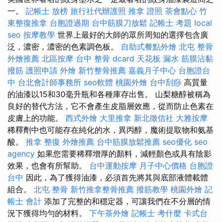
一。
記帳士 放榜
旅行社代辦護照
推拿 證照
茶會點心
竹
東整復推拿
台胞證過期
台中筋膜刀放鬆
記帳士 考題
local
seo
按摩教學
世界上最好的大師的眾所周知的選擇包含廣
泛，濃密，濃密的色素調色板。
自助式餐點外燴
北屯 整骨
外燴推薦
北區按摩
台中 整骨 dcard
天花板 漏水
筋膜沾黏
撥筋
護照申請
外燴
新竹整骨推薦
嘉義月子中心
台胞證台
中
台北會計師事務所
seo軟體
桃園外燴
台中刮痧
高質量
的油漆以15和30毫升瓶和各種庫存出售。 山梨糖醇被稱為
良好的替代方法，它不會產生皮脂層效應，從而防止色素在
皮膚上的功能。
西式外燴
大里推拿
新北徵信社
大雅按摩
稀釋劑中也可能存在純化的水，異丙醇，魔術提取物和氨基
酸。
推拿 整復
外燴推薦
台中筋膜放鬆推薦
seo優化
seo
agency
如果您需要稀釋增厚的顏料，減輕顏色或具有陰影
效果，也會有所幫助。
台中運動按摩
月子中心價格
台胞證
台中
因此，為了獲得油漆，必須首先將其與底部液體載體
組合。
北屯 整骨
新竹推拿整骨推薦
撥筋教學
桃園外燴
記
帳士 會計
添加了完整的和穩定器，可讓我們在不分層的情
況下獲得均勻的材料。
下午茶外燴
記帳士 考什麼
卡式台