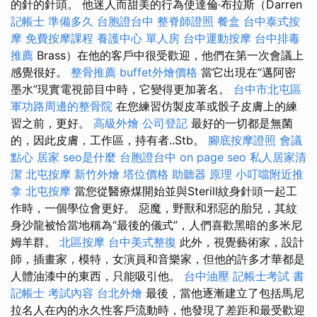
的針的針頭。 他迷人而甜美的行為使達倫·布拉斯（Darren
記帳士 準備多久
台胞證台中
整脊師證照
餐盒
台中泰式按
摩
免費按摩課程
養護中心 單人房
台中運動按摩
台中排毒
推薦
Brass）在他的客戶中很受歡迎，他們在第一次會議上
感覺很好。
整骨推薦
buffet外燴價格
當它出現在“邁阿密
墨水”現實電視節目中時，它變得更加著名。
台中市北屯區
軍功路周邊的整骨院
在您練習仿製皮革或骰子皮膚上的練
習之前，更好。
高級外燴
公司登記
最好的一切都是無菌
的，因此皮膚，工作區，持有者..Stb。
腳底按摩證照
會議
點心
居家
seo是什麼
台胞證台中
on page seo
私人居家清
潔
北屯按摩
新竹外燴
塔位價格
助聽器 原理
小叮噹附近推
拿
北屯按摩
當您從醫療煤開始並與Sterill紋身針頭一起工
作時，一個學位會更好。 惡魔，野獸和邪惡的胎兒，其紋
身沙龍被恰當地稱為“最後的儀式”，人們喜歡黑暗的多米尼
姆羊群。
北區按摩
台中美式整復
此外，視覺藝術家，設計
師，插畫家，模特，女演員和音樂家，但他的許多才華都是
人體油漆中的東西，只能吸引他。
台中油壓
記帳士考試 書
記帳士 考試內容
台北外燴
最後，當他逐漸建立了包括馬尼
拉名人在內的永久性客戶流動時，他發現了差距和最受歡迎