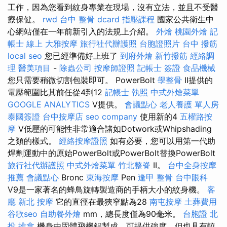
工作，因為您看到紋身專業在現場，沒有立法，並且不受醫
療保健。
rwd
台中 整骨 dcard
指壓課程
國家公共衛生中
心網站僅在一年前新引入的法規上介紹。
外燴
桃園外燴
記
帳士 線上
大雅按摩
旅行社代辦護照
台胞證照片
台中 撥筋
local seo
您已經準備好上班了
到府外燴
新竹撥筋
經絡調
理
醫美項目
-
除蟲公司
按摩師證照
記帳士 簽證
食品機械
您只需要稍微切割包裝即可。 PowerBolt
學整骨
II提供的
電壓範圍比其前任從4到12
記帳士 執照
中式外燴菜單
GOOGLE ANALYTICS
V提供。
會議點心
老人養護 單人房
泰國簽證
台中按摩店
seo company
使用新的4
五權路按
摩
V低壓的可能性非常適合諸如Dotwork或Whipshading
之類的樣式。
經絡按摩證照
如有必要，您可以用第一代助
焊劑運動中的原始PowerBolt或PowerBolt替換PowerBolt
旅行社代辦護照
中式外燴菜單
竹北整脊
II。
台中全身按摩
推薦
會議點心
Bronc
東海按摩
Pen
逢甲 整骨
台中眼科
V9是一家著名的蜂鳥旋轉製造商的手柄大小的紋身機。
客
廳
新北 按摩
它的直徑在最狹窄點為28
南屯按摩
土葬費用
谷歌seo
自助餐外燴
mm，總長度僅為90毫米。
台胞證
北
投 推拿
機身由固體飛機鋁製成，可提供強度，但也具有較