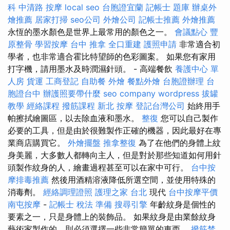
科
中清路 按摩
local seo
台胞證宜蘭
記帳士 題庫
辦桌外
燴推薦
居家打掃
seo公司
外燴公司
記帳士推薦
外燴推薦
永恆的墨水顏色是世界上最常用的顏色之一。
會議點心
豐
原整骨
學習按摩
台中 推拿
全口重建
護照申請
非常適合初
學者，也非常適合霍比特望師的色彩圖案。 如果您有家用
打字機，請用墨水及時潤濕針頭。 - 高端餐飲
養護中心 單
人房
貨運
工商登記
自助餐
外燴
餐點外燴
台胞證辦理
台
胞證台中
辦護照要帶什麼
seo company
wordpress
拔罐
教學
經絡課程
撥筋課程
新北 按摩
登記台灣公司
始終用手
帕擦拭繪圖區，以去除血液和墨水。
整復
您可以自己製作
必要的工具，但是由於很難製作正確的機器，因此最好在專
業商店購買它。
外燴擺盤
推拿整復
為了在他們的身體上紋
身美麗，大多數人都轉向主人，但是對於那些知道如何用針
頭製作紋身的人，繪畫過程甚至可以在家中可行。
台中按
摩排毒推薦
然後用酒精溶液降低所選空間，並使用特殊的
消毒劑。
經絡調理證照
護理之家 台北
現代
台中按摩平價
南屯按摩
-
記帳士 稅法 準備
搜尋引擎
年齡紋身是個性的
要素之一，只是身體上的裝飾品。 如果紋身是由業餘紋身
藝術家製作的，則必須選擇一些非常簡單的東西。
撥筋禁