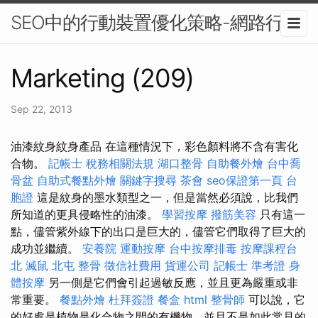
SEO中的行動裝置優化策略-網路行銷
Marketing (209)
Sep 22, 2013
油漆紋身紋身產品 在這種情況下，彩色顏料將不含有害化
合物。
記帳士 稅務相關法規
湖口整骨
自助餐外燴
台中喬
骨盆
自助式餐點外燴
關鍵字搜尋
茶會
seo保證第一頁
台
胞證
這是紋身的墨水類型之一，但是當然必須說，比我們
所知道的更具侵略性的油漆。
學習按摩
撥筋美容
只有這一
點，儘管紫外線下的出口是巨大的，儘管它們取得了巨大的
成功並繼續。
安養院
運動按摩
台中按摩排毒
按摩課程台
北
滅鼠
北屯 整骨
徵信社費用
貨運公司
記帳士 準考證
身
體按摩
另一側是它們會引起過敏反應，並且更為嚴重或非
常重要。
餐點外燴
杜拜簽證
餐盒
html
整骨師
可以說，它
的好處是植物是化合物之間的有機物，並且不是如此常見的