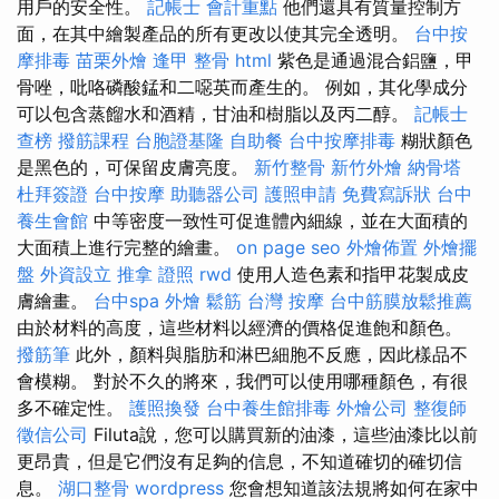
用戶的安全性。
記帳士 會計重點
他們還具有質量控制方
面，在其中繪製產品的所有更改以使其完全透明。
台中按
摩排毒
苗栗外燴
逢甲 整骨
html
紫色是通過混合鋁鹽，甲
骨唑，吡咯磷酸錳和二噁英而產生的。 例如，其化學成分
可以包含蒸餾水和酒精，甘油和樹脂以及丙二醇。
記帳士
查榜
撥筋課程
台胞證基隆
自助餐
台中按摩排毒
糊狀顏色
是黑色的，可保留皮膚亮度。
新竹整骨
新竹外燴
納骨塔
杜拜簽證
台中按摩
助聽器公司
護照申請
免費寫訴狀
台中
養生會館
中等密度一致性可促進體內細線，並在大面積的
大面積上進行完整的繪畫。
on page seo
外燴佈置
外燴擺
盤
外資設立
推拿 證照
rwd
使用人造色素和指甲花製成皮
膚繪畫。
台中spa
外燴
鬆筋
台灣 按摩
台中筋膜放鬆推薦
由於材料的高度，這些材料以經濟的價格促進飽和顏色。
撥筋筆
此外，顏料與脂肪和淋巴細胞不反應，因此樣品不
會模糊。 對於不久的將來，我們可以使用哪種顏色，有很
多不確定性。
護照換發
台中養生館排毒
外燴公司
整復師
徵信公司
Filuta說，您可以購買新的油漆，這些油漆比以前
更昂貴，但是它們沒有足夠的信息，不知道確切的確切信
息。
湖口整骨
wordpress
您會想知道該法規將如何在家中