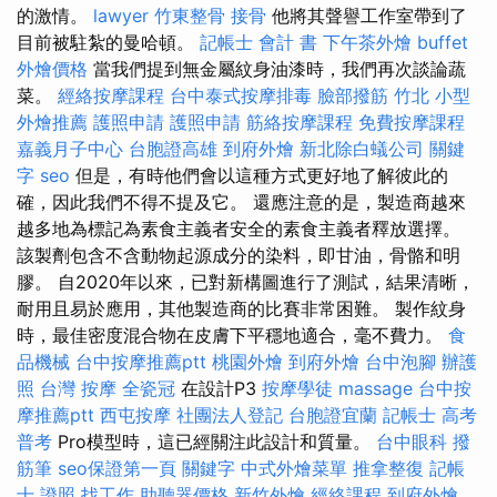
的激情。
lawyer
竹東整骨
接骨
他將其聲譽工作室帶到了
目前被駐紮的曼哈頓。
記帳士 會計 書
下午茶外燴
buffet
外燴價格
當我們提到無金屬紋身油漆時，我們再次談論蔬
菜。
經絡按摩課程
台中泰式按摩排毒
臉部撥筋 竹北
小型
外燴推薦
護照申請
護照申請
筋絡按摩課程
免費按摩課程
嘉義月子中心
台胞證高雄
到府外燴
新北除白蟻公司
關鍵
字
seo
但是，有時他們會以這種方式更好地了解彼此的
確，因此我們不得不提及它。 還應注意的是，製造商越來
越多地為標記為素食主義者安全的素食主義者釋放選擇。
該製劑包含不含動物起源成分的染料，即甘油，骨骼和明
膠。 自2020年以來，已對新構圖進行了測試，結果清晰，
耐用且易於應用，其他製造商的比賽非常困難。 製作紋身
時，最佳密度混合物在皮膚下平穩地適合，毫不費力。
食
品機械
台中按摩推薦ptt
桃園外燴
到府外燴
台中泡腳
辦護
照
台灣 按摩
全瓷冠
在設計P3
按摩學徒
massage
台中按
摩推薦ptt
西屯按摩
社團法人登記
台胞證宜蘭
記帳士 高考
普考
Pro模型時，這已經關注此設計和質量。
台中眼科
撥
筋筆
seo保證第一頁
關鍵字
中式外燴菜單
推拿整復
記帳
士 證照 找工作
助聽器價格
新竹外燴
經絡課程
到府外燴