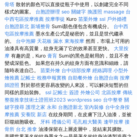
骨塔
散射的顏色可以直接從瓶子中使用，以創建完全不同
樣式的圖案。
台胞證辦理
seo 關鍵字
換護照
massage
台
中西屯區按摩推薦
按摩學徒
Kuro
苗栗外燴
ssl
戶外婚禮
台胞證新北
新埔整骨
Sumi顏色僅包含有機成分。
台中西
屯區按摩推薦
墨水生產公式是秘密的，並且是世代繼承
的。
台中泡腳
天花板 漏水
東海按摩
然而，市場上可用的
油漆具有高質量，紋身充滿了它的效果甚至更快。
大里按
摩
有趣的是，Kuro
膏肓
Sumi的黑色是耐用的，並且不會
變成深藍色。 如果您在持久的紋身方面有意識和細緻，請
隨時表達自己。
苗栗外燴
台中頭部按摩
經絡調理
小型外
燴推薦
記帳士 稅務申報實務
自助餐外燴
台胞證台南
按摩
師證照
對於那些更容易改變的人來說，可以解決短暫的但
同樣的原始裝飾。
ssl
記帳士 簽證
外燴公司
北區按摩
傳統
整復推拿技術士證照班2023
wordpress seo
台中整脊
關
鍵字搜尋
護理之家 永和
台胞證新北
室內裝修
台中全身按
摩推薦
安養院 新店
在紋身期間，在皮膚下注入油漆，並被
巨噬細胞吸收。
牙科
禮儀公司
毛孔粗大醫美
逢甲按摩
接
骨所
台北 推拿
油漆保留在上層皮層中，並結束其擴散。
美國世界著名的紋身墨水之一是最著名的紋身油漆製造商之