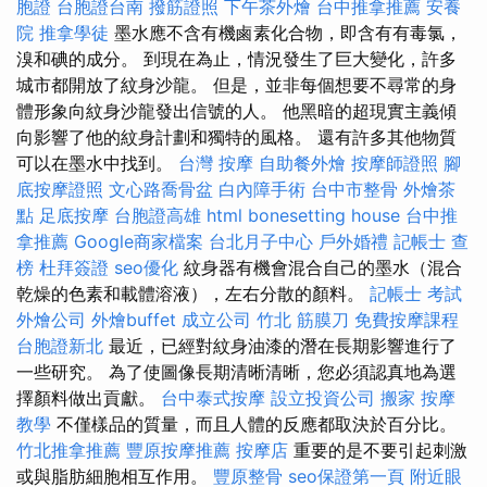
胞證
台胞證台南
撥筋證照
下午茶外燴
台中推拿推薦
安養
院
推拿學徒
墨水應不含有機鹵素化合物，即含有有毒氯，
溴和碘的成分。 到現在為止，情況發生了巨大變化，許多
城市都開放了紋身沙龍。 但是，並非每個想要不尋常的身
體形象向紋身沙龍發出信號的人。 他黑暗的超現實主義傾
向影響了他的紋身計劃和獨特的風格。 還有許多其他物質
可以在墨水中找到。
台灣 按摩
自助餐外燴
按摩師證照
腳
底按摩證照
文心路喬骨盆
白內障手術
台中市整骨
外燴茶
點
足底按摩
台胞證高雄
html
bonesetting house
台中推
拿推薦
Google商家檔案
台北月子中心
戶外婚禮
記帳士 查
榜
杜拜簽證
seo優化
紋身器有機會混合自己的墨水（混合
乾燥的色素和載體溶液），左右分散的顏料。
記帳士 考試
外燴公司
外燴buffet
成立公司
竹北 筋膜刀
免費按摩課程
台胞證新北
最近，已經對紋身油漆的潛在長期影響進行了
一些研究。 為了使圖像長期清晰清晰，您必須認真地為選
擇顏料做出貢獻。
台中泰式按摩
設立投資公司
搬家
按摩
教學
不僅樣品的質量，而且人體的反應都取決於百分比。
竹北推拿推薦
豐原按摩推薦
按摩店
重要的是不要引起刺激
或與脂肪細胞相互作用。
豐原整骨
seo保證第一頁
附近眼