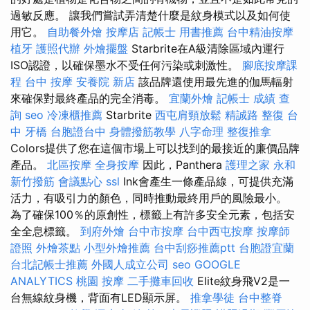
過敏反應。 讓我們嘗試弄清楚什麼是紋身模式以及如何使
用它。
自助餐外燴
按摩店
記帳士 用書推薦
台中精油按摩
植牙
護照代辦
外燴擺盤
Starbrite在A級清除區域內運行
ISO認證，以確保墨水不受任何污染或刺激性。
腳底按摩課
程
台中 按摩
安養院 新店
該品牌還使用最先進的伽馬輻射
來確保對最終產品的完全消毒。
宜蘭外燴
記帳士 成績 查
詢
seo
冷凍櫃推薦
Starbrite
西屯肩頸放鬆
精誠路 整復 台
中
牙橋
台胞證台中
身體撥筋教學
八字命理 整復推拿
Colors提供了您在這個市場上可以找到的最接近的廉價品牌
產品。
北區按摩
全身按摩
因此，Panthera
護理之家 永和
新竹撥筋
會議點心
ssl
Ink會產生一條產品線，可提供充滿
活力，有吸引力的顏色，同時推動最終用戶的風險最小。
為了確保100％的原創性，標籤上有許多安全元素，包括安
全全息標籤。
到府外燴
台中市按摩
台中西屯按摩
按摩師
證照
外燴茶點
小型外燴推薦
台中刮痧推薦ptt
台胞證宜蘭
台北記帳士推薦
外國人成立公司
seo
GOOGLE
ANALYTICS
桃園 按摩
二手攤車回收
Elite紋身飛V2是一
台無線紋身機，背面有LED顯示屏。
推拿學徒
台中整脊