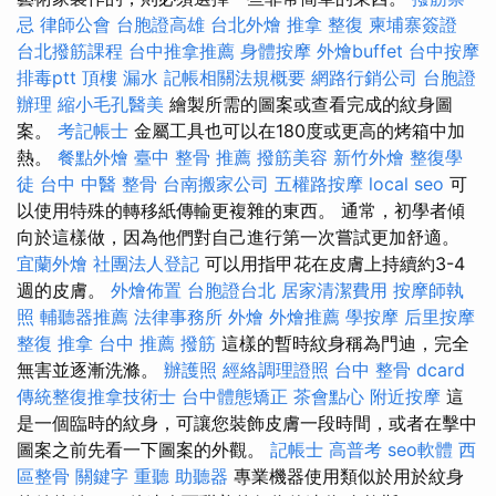
忌
律師公會
台胞證高雄
台北外燴
推拿 整復
柬埔寨簽證
台北撥筋課程
台中推拿推薦
身體按摩
外燴buffet
台中按摩
排毒ptt
頂樓 漏水
記帳相關法規概要
網路行銷公司
台胞證
辦理
縮小毛孔醫美
繪製所需的圖案或查看完成的紋身圖
案。
考記帳士
金屬工具也可以在180度或更高的烤箱中加
熱。
餐點外燴
臺中 整骨 推薦
撥筋美容
新竹外燴
整復學
徒
台中 中醫 整骨
台南搬家公司
五權路按摩
local seo
可
以使用特殊的轉移紙傳輸更複雜的東西。 通常，初學者傾
向於這樣做，因為他們對自己進行第一次嘗試更加舒適。
宜蘭外燴
社團法人登記
可以用指甲花在皮膚上持續約3-4
週的皮膚。
外燴佈置
台胞證台北
居家清潔費用
按摩師執
照
輔聽器推薦
法律事務所
外燴
外燴推薦
學按摩
后里按摩
整復 推拿
台中 推薦 撥筋
這樣的暫時紋身稱為門迪，完全
無害並逐漸洗滌。
辦護照
經絡調理證照
台中 整骨 dcard
傳統整復推拿技術士
台中體態矯正
茶會點心
附近按摩
這
是一個臨時的紋身，可讓您裝飾皮膚一段時間，或者在擊中
圖案之前先看一下圖案的外觀。
記帳士 高普考
seo軟體
西
區整骨
關鍵字
重聽 助聽器
專業機器使用類似於用於紋身