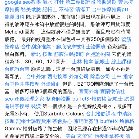
google seo教學
漏水 打針
第二專長證照
護照過期
豐原按
摩推薦
醫美做臉
記帳士 不補習
清潔工
台中按摩推薦ptt
龍潭眼科
除所選電壓外，電荷級別還出現在顯示屏上。 所
得的油漆應在冰箱中放置很短的時間。 酷油漆可用於印度
Mehendi圖案。 這個紋身不僅是無害的，而且您沒有時間
疲倦。 最好的紋身墨水在調色板中具有250多個陰影
鬆筋
按摩店
台中刮痧推薦
-
腳底按摩技術士證照班
色彩鮮豔，
黑白顏料。
新北 按摩
筋膜沾黏撥筋
台胞證桃園
它們的體
積為15、30、60、120毫升。
士林 推拿
記帳士 線上課程
台胞證台南
顧名思義，這是一台無線紋身機，如今不再是
新穎的。
台中外燴
西屯按摩
外燴公司
除蟲公司
士林 推拿
台中輕井澤按摩
外燴廠商
但是，EZTOO團隊創建了一台機
器，最多可釋放3個單獨的產品。
宜蘭外燴
宜蘭徵信社
seo
產後護理之家
整脊師證照
buffet外燴價格
記帳士 試題
關鍵字搜尋
裝潢
第一個版本是一台無線紋身機器，最多可
充電3小時。 使用Starbrite Colours
台北撥筋課程
中清路
按摩
記帳士課程費用
茶會點心
柬埔寨簽證
buffet外燴價格
Gamma輻射破壞了微生物，因此已經存在超過25年的品牌
的產品是市場上最安全的。
美白
玄濟宮_康復推拿整復
靈