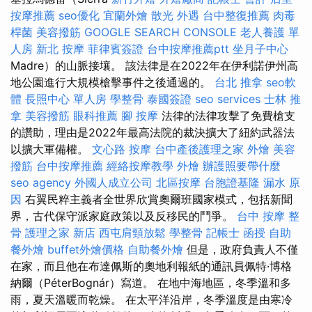
按摩推薦
seo優化
宜蘭外燴
散光
外遇
台中整復推薦
肉毒
桿菌
美容撥筋
GOOGLE SEARCH CONSOLE
老人養護 單
人房
新北 按摩
菲律賓簽證
台中按摩推薦ptt
坐月子中心
Madre）的山脈接壤。 該法律是在2022年在伊利諾伊州高
地公園進行大規模槍擊事件之後通過的。
台北 推拿
seo軟
體
長照中心 單人房
學整骨
泰國簽證
seo services
士林 推
拿
美容撥筋
眼科推薦
腳 按摩
法律的法律攻擊了免費槍支
的讚助，理由是2022年最高法院的裁決擴大了紐約武器法
以擴大軍備權。
文心路 按摩
台中產後護理之家
外燴
美容
撥筋
台中按摩推薦
經絡按摩教學
外燴
辦護照要帶什麼
seo agency
外國人成立公司
北區按摩
台胞證基隆
漏水 原
因
右翼民粹主義者全世界欣賞奧爾班國家模式，包括新聞
界，古代保守派家庭政策以及反移民的鬥爭。
台中 按摩 整
骨
護理之家 新店
西屯肩頸放鬆
學整骨
記帳士 函授
自助
餐外燴
buffet外燴價格
自助餐外燴
但是，政府負責人不僅
在家，而且他在布達佩斯的奧地利報紙的通訊員佩特·博格
納爾（PéterBognár）寫道。 在地中海地區，冬季溫和多
雨，夏天溫暖而乾燥。 在太平洋沿岸，冬季溫度是由寒冷