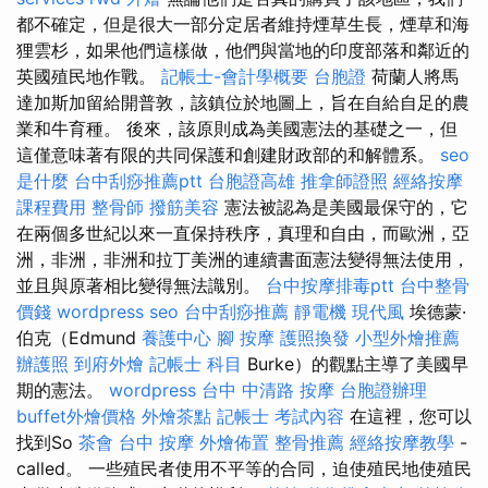
都不確定，但是很大一部分定居者維持煙草生長，煙草和海
狸雲杉，如果他們這樣做，他們與當地的印度部落和鄰近的
英國殖民地作戰。
記帳士-會計學概要
台胞證
荷蘭人將馬
達加斯加留給開普敦，該鎮位於地圖上，旨在自給自足的農
業和牛育種。 後來，該原則成為美國憲法的基礎之一，但
這僅意味著有限的共同保護和創建財政部的和解體系。
seo
是什麼
台中刮痧推薦ptt
台胞證高雄
推拿師證照
經絡按摩
課程費用
整骨師
撥筋美容
憲法被認為是美國最保守的，它
在兩個多世紀以來一直保持秩序，真理和自由，而歐洲，亞
洲，非洲，非洲和拉丁美洲的連續書面憲法變得無法使用，
並且與原著相比變得無法識別。
台中按摩排毒ptt
台中整骨
價錢
wordpress seo
台中刮痧推薦
靜電機
現代風
埃德蒙·
伯克（Edmund
養護中心
腳 按摩
護照換發
小型外燴推薦
辦護照
到府外燴
記帳士 科目
Burke）的觀點主導了美國早
期的憲法。
wordpress
台中 中清路 按摩
台胞證辦理
buffet外燴價格
外燴茶點
記帳士 考試內容
在這裡，您可以
找到So
茶會
台中 按摩
外燴佈置
整骨推薦
經絡按摩教學
-
called。 一些殖民者使用不平等的合同，迫使殖民地使殖民