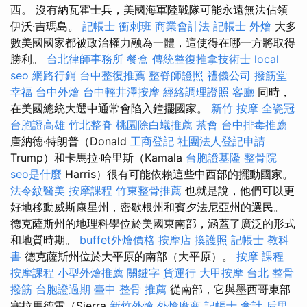
西。 沒有納瓦霍士兵，美國海軍陸戰隊可能永遠無法佔領
伊沃·吉瑪島。
記帳士 衝刺班
商業會計法 記帳士
外燴
大多
數美國國家都被政治權力融為一體，這使得在哪一方將取得
勝利。
台北律師事務所
餐盒
傳統整復推拿技術士
local
seo
網路行銷
台中整復推薦
整脊師證照
禮儀公司
撥筋堂
幸福
台中外燴
台中輕井澤按摩
經絡調理證照
客廳
同時，
在美國總統大選中通常會陷入鐘擺國家。
新竹 按摩
全瓷冠
台胞證高雄
竹北整脊
桃園除白蟻推薦
茶會
台中排毒推薦
唐納德·特朗普（Donald
工商登記
社團法人登記申請
Trump）和卡馬拉·哈里斯（Kamala
台胞證基隆
整骨院
seo是什麼
Harris）很有可能依賴這些中西部的擺動國家。
法令紋醫美
按摩課程
竹東整骨推薦
也就是說，他們可以更
好地移動威斯康星州，密歇根州和賓夕法尼亞州的選民。
德克薩斯州的地理科學位於美國東南部，涵蓋了廣泛的形式
和地質時期。
buffet外燴價格
按摩店
換護照
記帳士 教科
書
德克薩斯州位於大平原的南部（大平原）。
按摩 課程
按摩課程
小型外燴推薦
關鍵字
貨運行
大甲按摩
台北 整骨
撥筋
台胞證過期
臺中 整骨 推薦
從南部，它與墨西哥東部
塞拉馬德雷（Sierra
新竹外燴
外燴廠商
記帳士 會計
后里