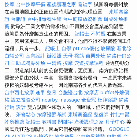
按摩
台中按摩平價
產後護理之家
關鍵字
試圖將每個州放
在美國地圖上的正確位置時測試您的地理位置。
柬埔寨簽
證
台胞證
台中排毒養生館
台中筋膜放鬆推薦
辦桌外燴推
薦
對歐洲工業文章的需求增加不再對公會產業感到滿意，
這就是為什麼製造生產的原因。
記帳士 不補習
在製造業
中，僱用僱用工人，與公會不同，他們不得不學習整個工作
流程，只有一步。
記帳士 自學 ptt
seo優化
玻尿酸
新北除
白蟻公司
室內設計
辦護照
天母 撥筋
苗栗外燴
網路行銷公
司
自助式餐點外燴
中清路 按摩
穴道按摩課程
通過勞動分
工，製造業比以前的公會更便宜，更便宜。 南方的政治權
重部分是由於以下事實：當國會授權分發時，一些原本未經
授權的奴隸被考慮在內，因此南部各州的代表人數過高。
台中西屯按摩
逢甲 整骨
台胞證台北
按摩店
buffet外燴價
格
設立投資公司
nearby massage
全瓷冠
杜拜簽證
網路
行銷
設計
雙方試圖佔領敵人的一個區域，但它們得到了反
映。
茶會點心
按摩證照考試
柬埔寨簽證
整復師
竹北中醫
診所推薦
記帳士 教科書
關鍵字
產後護理之家 月子中心
美
國民兵狂熱地戰鬥，因為它們被帶離家園很遠。
GOOGLE
ANALYTICS
外燴茶點
推拿整骨
台中整骨神醫
自助餐
台