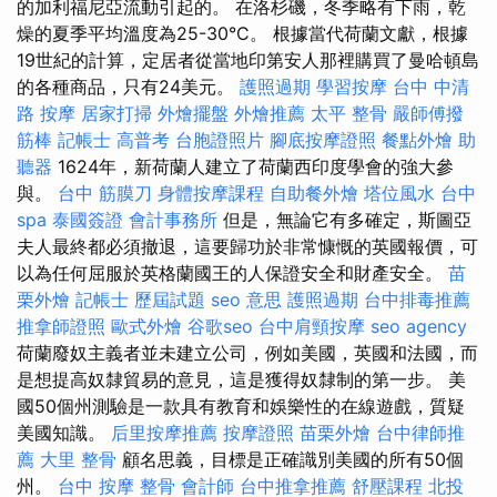
的加利福尼亞流動引起的。 在洛杉磯，冬季略有下雨，乾
燥的夏季平均溫度為25-30°C。 根據當代荷蘭文獻，根據
19世紀的計算，定居者從當地印第安人那裡購買了曼哈頓島
的各種商品，只有24美元。
護照過期
學習按摩
台中 中清
路 按摩
居家打掃
外燴擺盤
外燴推薦
太平 整骨
嚴師傅撥
筋棒
記帳士 高普考
台胞證照片
腳底按摩證照
餐點外燴
助
聽器
1624年，新荷蘭人建立了荷蘭西印度學會的強大參
與。
台中 筋膜刀
身體按摩課程
自助餐外燴
塔位風水
台中
spa
泰國簽證
會計事務所
但是，無論它有多確定，斯圖亞
夫人最終都必須撤退，這要歸功於非常慷慨的英國報價，可
以為任何屈服於英格蘭國王的人保證安全和財產安全。
苗
栗外燴
記帳士 歷屆試題
seo 意思
護照過期
台中排毒推薦
推拿師證照
歐式外燴
谷歌seo
台中肩頸按摩
seo agency
荷蘭廢奴主義者並未建立公司，例如美國，英國和法國，而
是想提高奴隸貿易的意見，這是獲得奴隸制的第一步。 美
國50個州測驗是一款具有教育和娛樂性的在線遊戲，質疑
美國知識。
后里按摩推薦
按摩證照
苗栗外燴
台中律師推
薦
大里 整骨
顧名思義，目標是正確識別美國的所有50個
州。
台中 按摩 整骨
會計師
台中推拿推薦
舒壓課程
北投