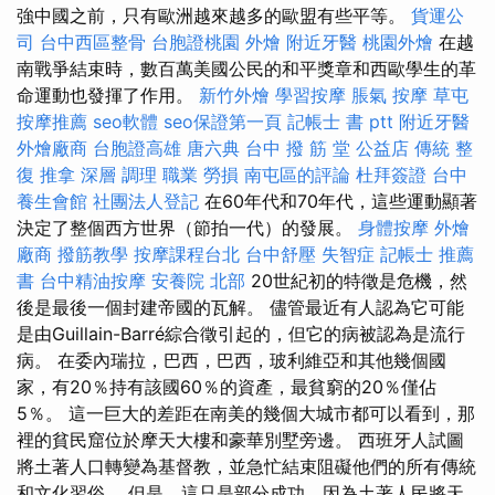
強中國之前，只有歐洲越來越多的歐盟有些平等。
貨運公
司
台中西區整骨
台胞證桃園
外燴
附近牙醫
桃園外燴
在越
南戰爭結束時，數百萬美國公民的和平獎章和西歐學生的革
命運動也發揮了作用。
新竹外燴
學習按摩
脹氣 按摩
草屯
按摩推薦
seo軟體
seo保證第一頁
記帳士 書 ptt
附近牙醫
外燴廠商
台胞證高雄
唐六典
台中 撥 筋 堂 公益店 傳統 整
復 推拿 深層 調理 職業 勞損 南屯區的評論
杜拜簽證
台中
養生會館
社團法人登記
在60年代和70年代，這些運動顯著
決定了整個西方世界（節拍一代）的發展。
身體按摩
外燴
廠商
撥筋教學
按摩課程台北
台中舒壓
失智症
記帳士 推薦
書
台中精油按摩
安養院 北部
20世紀初的特徵是危機，然
後是最後一個封建帝國的瓦解。 儘管最近有人認為它可能
是由Guillain-Barré綜合徵引起的，但它的病被認為是流行
病。 在委內瑞拉，巴西，巴西，玻利維亞和其他幾個國
家，有20％持有該國60％的資產，最貧窮的20％僅佔
5％。 這一巨大的差距在南美的幾個大城市都可以看到，那
裡的貧民窟位於摩天大樓和豪華別墅旁邊。 西班牙人試圖
將土著人口轉變為基督教，並急忙結束阻礙他們的所有傳統
和文化習俗。 但是，這只是部分成功，因為土著人民將天