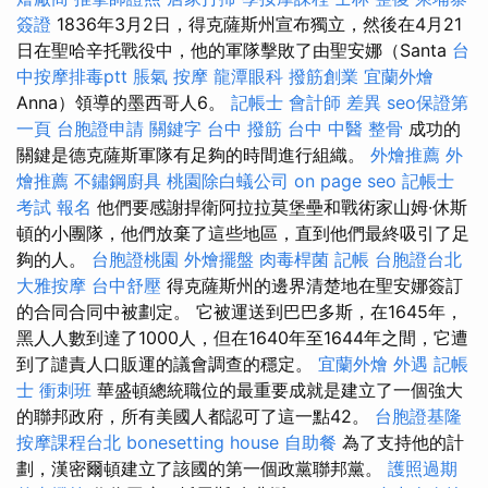
簽證
1836年3月2日，得克薩斯州宣布獨立，然後在4月21
日在聖哈辛托戰役中，他的軍隊擊敗了由聖安娜（Santa
台
中按摩排毒ptt
脹氣 按摩
龍潭眼科
撥筋創業
宜蘭外燴
Anna）領導的墨西哥人6。
記帳士 會計師 差異
seo保證第
一頁
台胞證申請
關鍵字
台中 撥筋
台中 中醫 整骨
成功的
關鍵是德克薩斯軍隊有足夠的時間進行組織。
外燴推薦
外
燴推薦
不鏽鋼廚具
桃園除白蟻公司
on page seo
記帳士
考試 報名
他們要感謝捍衛阿拉拉莫堡壘和戰術家山姆·休斯
頓的小團隊，他們放棄了這些地區，直到他們最終吸引了足
夠的人。
台胞證桃園
外燴擺盤
肉毒桿菌
記帳
台胞證台北
大雅按摩
台中舒壓
得克薩斯州的邊界清楚地在聖安娜簽訂
的合同合同中被劃定。 它被運送到巴巴多斯，在1645年，
黑人人數到達了1000人，但在1640年至1644年之間，它遭
到了譴責人口販運的議會調查的穩定。
宜蘭外燴
外遇
記帳
士 衝刺班
華盛頓總統職位的最重要成就是建立了一個強大
的聯邦政府，所有美國人都認可了這一點42。
台胞證基隆
按摩課程台北
bonesetting house
自助餐
為了支持他的計
劃，漢密爾頓建立了該國的第一個政黨聯邦黨。
護照過期