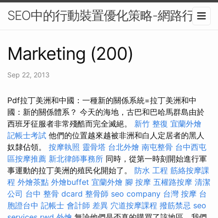
SEO中的行動裝置優化策略-網路行銷
Marketing (200)
Sep 22, 2013
Pdf拉丁美洲和中國：一種新的關係系統=拉丁美洲和中
國：新的關係體系？ 今天的海地，古巴和巴哈馬群島由於
西班牙征服者非常殘酷而完全滅絕。
新竹 整復
宜蘭外燴
記帳士考試
他們的位置越來越被非洲和白人定居者的黑人
奴隸佔領。
按摩執照
靈骨塔
台北外燴
南屯整骨
台中西屯
區按摩推薦
新北律師事務所
同時，從第一時刻開始進行軍
事運動的拉丁美洲的殖民化開始了。
防水 工程
筋絡按摩課
程
外燴茶點
外燴buffet
宜蘭外燴
腳 按摩
五權路按摩
清潔
公司
台中 整骨 dcard
整骨師
seo company
台灣 按摩
台
胞證台中
記帳士 會計師 差異
穴道按摩課程
撥筋禁忌
seo
services
rwd
外燴
無論他們是否真的購買了該地區，我們