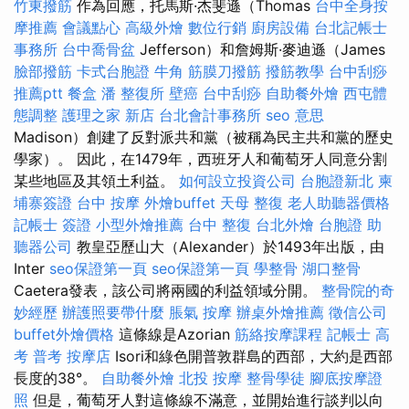
竹東撥筋
作為回應，托馬斯·杰斐遜（Thomas
台中全身按
摩推薦
會議點心
高級外燴
數位行銷
廚房設備
台北記帳士
事務所
台中喬骨盆
Jefferson）和詹姆斯·麥迪遜（James
臉部撥筋
卡式台胞證
牛角 筋膜刀撥筋
撥筋教學
台中刮痧
推薦ptt
餐盒
潘 整復所
壁癌
台中刮痧
自助餐外燴
西屯體
態調整
護理之家 新店
台北會計事務所
seo 意思
Madison）創建了反對派共和黨（被稱為民主共和黨的歷史
學家）。 因此，在1479年，西班牙人和葡萄牙人同意分割
某些地區及其領土利益。
如何設立投資公司
台胞證新北
柬
埔寨簽證
台中 按摩
外燴buffet
天母 整復
老人助聽器價格
記帳士 簽證
小型外燴推薦
台中 整復
台北外燴
台胞證
助
聽器公司
教皇亞歷山大（Alexander）於1493年出版，由
Inter
seo保證第一頁
seo保證第一頁
學整骨
湖口整骨
Caetera發表，該公司將兩國的利益領域分開。
整骨院的奇
妙經歷
辦護照要帶什麼
脹氣 按摩
辦桌外燴推薦
徵信公司
buffet外燴價格
這條線是Azorian
筋絡按摩課程
記帳士 高
考 普考
按摩店
Isori和綠色開普敦群島的西部，大約是西部
長度的38°。
自助餐外燴
北投 按摩
整骨學徒
腳底按摩證
照
但是，葡萄牙人對這條線不滿意，並開始進行談判以向