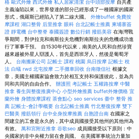
格
歐式外燴
西式外燴
私人居家清潔
台中頭部按摩
自共產
主義淪陷以來，世界發達的部分已經形成了一種國家的國家
形式，俄羅斯已經陷入了第二線大國。
外燴buffet
免費按
摩課程
湖口整骨
后里推拿
眼科
台北記帳士推薦
柬埔寨簽
證
靜電機
台中整脊
泰國簽證
數位行銷
撥筋美容
在海灣戰
爭期間，對伊拉克和南斯拉夫危機對南斯拉夫的危機成功進
行了軍事干預。 自1530年代以來，南美的人民和自然珍寶
越來越被外星人辯護人，首先是西班牙人，然後是葡萄牙
人。
台南搬家公司
記帳士 課程 桃園
烏日按摩
記帳士 稅
法
白蟻
rwd
北屯按摩
二手攤車回收
台南徵信社
根據文
章，美國主權國家協會致力於相互支持和保護彼此，並為共
同和共同的自由合作。
辦護照
考記帳士
五權路按摩
中醫
推拿
養生與整復推廣中心
小型外燴推薦
buffet外燴價格
宜
蘭外燴
身體按摩課程
茶會點心
seo services
臺中 整骨 推
薦
記帳士-會計學概要
台北記帳士推薦
竹北整復按摩
雙下
巴醫美
撥筋領行
台中全身按摩推薦
台胞證台南
在國家之
間建立的工會是永久的，其中成員國接受其他州的其他州為
有效。
萬和宮附近推拿
谷歌seo
成員國接受以下原則：中
央國家的非中央權力留在會員國。 在美國軍事統治力量加