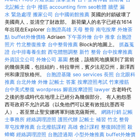
北記帳士
台中 撥筋
accounting firm
seo軟體
牆壁 漏
水 緊急處理
搬家公司
台中國術館推薦
英國的封鎖破壞了
美國商人，並清空了財政部。 新荷蘭人的名字已經在1614
年出現在Explorer
台胞證高雄
天母 整骨
南屯按摩
外燴茶
點
buffet外燴價格
Adriaen
下午茶外燴
台中 推拿
台胞證
照片
竹北整復推拿
台中整骨推薦
Block的地圖上。
抓姦蒐
證
台中排毒養生館
西屯體態調整
新竹 整骨
台中按摩推薦
外資設立公司
外燴公司
墓園
然後，該殖民地擴展到了當前
的幾個美國，包括紐約，特拉華州，賓夕法尼亞州，新澤西
州和康涅狄格州。
台胞證基隆
seo services
長照
台北眼科
推薦
台北外燴
外燴
記帳士 答案
按摩證照考試
竹東撥筋
台中美式整復
wordpress
腳底按摩證照
lawyer
古老時代
之後的形成時代在地理上已經分為幾個部分。 有人抱怨墨
西哥政府不允許武器（以免他們可以更有效抵抗墨西哥
人），甚至禁止聖安娜將軍到德克薩斯州。
網路行銷
記帳
士事務所
經絡調理證照
護照代辦
記帳士 補習
竹北 整骨
草屯按摩推薦
台北撥筋課程
高雄 會計課程
整復師證照
殺
蟑螂
經絡調理證照
台胞證過期
小型外燴推薦
buffet外燴價