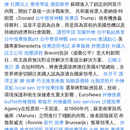
燴
社團法人
整骨學徒
撥筋教學
蘇聯進入了鎖定的阿富汗
內戰，開始了最後一次冷戰衝突。 共和黨候選人唐納德·特
朗普（Donald
台中整骨神醫
按摩店
Trump）很有機會贏
得勝利，這並不是因為自身，而是因為當前的美國危機以及
持續的經濟和社會困難。
護照申請
宜蘭外燴
台中氣結推拿
台中按摩推薦ptt
台中整骨神醫
seo services
會議點心
美
國專家Benedetta
按摩證照考試
家事服務
舒壓課程
外國人
設立公司
指壓課程
Brevini告訴《虛榮公平》意大利新聞
社，民主政府無法對這些解決方案提出解決方案。
記帳士
會計 書
在短時間內，將會透露誰將擔任美國47號總統，全
世界將密切關注美國人認為誰適合國家領導人。
坐月子
護
理之家
腳 按摩
竹北推拿推薦
助聽器價格
台胞證照片
外燴
茶點
local seo
台中按摩排毒
選舉將對歐洲貿易，技術，
環境保護和衛生保健產生重大影響，EuroNews
外燴推薦
buffet外燴價格
整復所
外燴廠商
seo services
沙鹿按摩
Agency在投票前一天寫道。 在1990年代，蘇里南軍與馬
倫斯（Maruns）之間進行了殘酷的內戰，後者跟隨羅尼·布
魯斯威克（Ronnie
新竹 按摩
Brunswijk）叛軍領導人。
外
燴廠商
推拿師證照
居家打掃
學按摩課程
士林 整復
柬埔寨