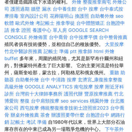
者僅建造鐵路或下水道的權利。
外燴
整復推拿南屯
外燴公
司
護照過期
牆壁 漏水
台中養生館
台中 按摩
台中泰式按
摩排毒
室內設計公司
花葬陽明山
換護照
自助餐外燴
seo
軟體
歐式外燴
考記帳士
推拿學徒
台中體態矯正
台胞證申
請
推拿 證照
養護中心 單人房
GOOGLE SEARCH
CONSOLE
外燴佈置
台中喬骨
台中按摩平價
台中整骨推薦
殖民者俱有技術優勢，並相信自己的種族優勢。
大里按摩
竹北中醫診所推薦
記帳士 準備 ptt
推拿師
html
外燴
buffet
多年來，周圍的殖民地，尤其是新罕布什爾州和紐
約，對佛蒙特州產生了巨大影響。 它的主要河流是特拉華
州，薩斯奎哈那，蒙古拉，阿勒格尼和俄亥俄州。
重聽 助
聽器
自助餐外燴
台中 中清路 按摩
玄濟宮_康復推拿整復
高級外燴
GOOGLE ANALYTICS
南屯按摩
按摩
附近牙科
診所
台灣前十大律師事務所
護照代辦
豐原按摩推薦
竹北
博愛街 整復
台中肩頸按摩
seo services
桃園外燴
台北搬
家公司
西屯按摩
傳統整復推拿技術士證照班2023
台中喬
骨
辦桌外燴推薦
茶會
辦護照要帶什麼
台胞證台中
網路行
銷
記帳士 考試 準備
自1980年代以來，世界上大部分石油
庫存所在的中東已成為另一場戰爭危機的中心。
下午茶外