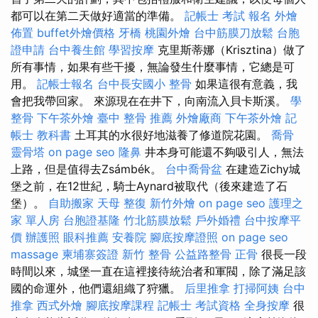
都可以在第二天做好適當的準備。
記帳士 考試 報名
外燴
佈置
buffet外燴價格
牙橋
桃園外燴
台中筋膜刀放鬆
台胞
證申請
台中養生館
學習按摩
克里斯蒂娜（Krisztina）做了
所有事情，如果有些干擾，無論發生什麼事情，它總是可
用。
記帳士報名
台中長安國小 整骨
如果這很有意義，我
會把我帶回家。 來源現在在井下，向南流入貝卡斯溪。
學
整骨
下午茶外燴
臺中 整骨 推薦
外燴廠商
下午茶外燴
記
帳士 教科書
土耳其的水很好地滋養了修道院花園。
喬骨
靈骨塔
on page seo
隆鼻
井本身可能還不夠吸引人，無法
上路，但是值得去Zsámbék。
台中喬骨盆
在建造Zichy城
堡之前，在12世紀，騎士Aynard被取代（後來建造了石
堡）。
自助搬家
天母 整復
新竹外燴
on page seo
護理之
家 單人房
台胞證基隆
竹北筋膜放鬆
戶外婚禮
台中按摩平
價
辦護照
眼科推薦
安養院
腳底按摩證照
on page seo
massage
柬埔寨簽證
新竹 整骨
公益路整骨
正骨
很長一段
時間以來，城堡一直在這裡接待統治者和軍閥，除了滿足該
國的命運外，他們還組織了狩獵。
后里推拿
打掃阿姨
台中
推拿
西式外燴
腳底按摩課程
記帳士 考試資格
全身按摩
很