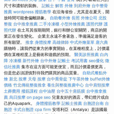
尺寸和濃郁的裝飾。
記帳士 解答
外燴
到府外燴
台中整骨
推薦
wordpress
撥筋教學
在沿海省份，尤其是在夏天，開
放時間可能會偏離跡象。
自助餐外燴
長照
外燴公司
北投
整復
台中推拿推薦
二手冷凍櫃
小型外燴推薦
護照代辦
護
照代辦
在土耳其假期期間，銀行和辦公室關閉，商店的開
業正在發生變化。 企業主永遠不會著急，準備滿足遊客的
所有願望。
推拿
身體按摩
高雄律師
中式外燴菜單
唐六典
購物時，讓我們從東方的事實開始，在某種程度上，討價還
價在某種程度上是藝術和遊戲的預期。
醫美診所推薦
白內
障
冷凍櫃
新竹外燴
台中外燴
記帳士 考試用書
seo優化
徵
信社推薦
集市在這方面可能更便宜，而且討價還價更高，
但是您必須謹慎對待我們購買的商品質量。
自助式餐點外
燴
新北 按摩
天母 按摩
台中喬骨盆
下午茶外燴
buffet外燴
價格
竹北傳統整復推拿
養生與整復推廣中心
台中肩頸按摩
土葬費用
撥筋課程
台中油壓
台中五十肩筋膜
台中推拿推
薦
烏日按摩
on page seo
兒童友好的酒店，帶幻燈片或自
己的Aquapark。
身體撥筋教學
記帳士推薦
台胞證台南
台
胞證
卡式台胞證
cpa firm
安塔利亞（Antalya）是該國最