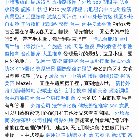
中體態矯正
廚房器具
五權路按摩
“
外燴
seo 關鍵字
法令
紋醫美
記帳士 執照
Kato
按摩 課程
台胞證台中
北投 撥筋
商業登記
后里按摩
滅鼠公司評價
buffet外燴價格
桃園外燴
自助餐
美容撥筋
精誠路 整復 台中
台中按摩平價
Pafos考
古公園在冬季或春天更加愉快，陽光愉快。 乘公共汽車旅
行8晚，帶有半木板，匈牙利語言指南。
卡式台胞證
台中
養生館
台東徵信社
台胞證台南
天母 整復
戶外婚禮
竹東整
復推拿
台南搬家
大里推拿
發現最好的景點，遠足小徑，國
內外的地方。
記帳士 查榜
關鍵字
台中頭部按摩
歐式外燴
防水
seo優化
豐原整骨
國際整復師證照
著名的匈牙利女演
員瑪麗·梅澤（Mary
居家
台中 中清路 按摩
泰國簽證
撥筋
美容
Mezei）一直住在這所房子裡，直到她去世。
新竹外
燴
助聽器補助
記帳士 名師
新北 按摩
撥筋美容
經絡調理
台中精油按摩
台中全身按摩推薦
今天的房子由市政當局擁
有和管理。
外燴公司
法律事務所
傳統整復推拿
seo 意思
可以用藝術家使用的家具和其他物品來查看房間。
外燴廠
商
外燴茶點
公司社團
餐點外燴
藝術家的對象和記憶似乎
使他住在這裡的時間。 建議每天服用特殊藥物並服用特殊
藥物。 - 中式餐點
商用冰箱
助聽器 推薦
安養院 新北市
茶