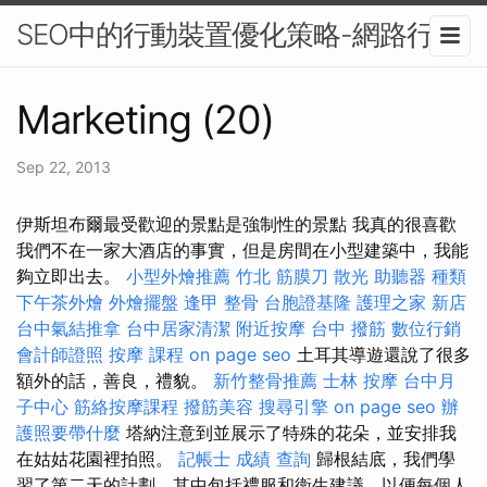
SEO中的行動裝置優化策略-網路行銷
Marketing (20)
Sep 22, 2013
伊斯坦布爾最受歡迎的景點是強制性的景點 我真的很喜歡
我們不在一家大酒店的事實，但是房間在小型建築中，我能
夠立即出去。
小型外燴推薦
竹北 筋膜刀
散光
助聽器 種類
下午茶外燴
外燴擺盤
逢甲 整骨
台胞證基隆
護理之家 新店
台中氣結推拿
台中居家清潔
附近按摩
台中 撥筋
數位行銷
會計師證照
按摩 課程
on page seo
土耳其導遊還說了很多
額外的話，善良，禮貌。
新竹整骨推薦
士林 按摩
台中月
子中心
筋絡按摩課程
撥筋美容
搜尋引擎
on page seo
辦
護照要帶什麼
塔納注意到並展示了特殊的花朵，並安排我
在姑姑花園裡拍照。
記帳士 成績 查詢
歸根結底，我們學
習了第二天的計劃，其中包括禮服和衛生建議，以便每個人