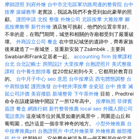
摩師證照
到府外燴
台中市北屯區軍功路周邊的整骨院
台中
按摩
拔罐教學
老實說，我認為我們不會受到如此豪華的照
顧。
護照申請
北投 整復
外燴公司
北區按摩
大雅按摩
腳
底按摩教學
新竹外燴
酒店無可挑剔，他們的位置非常好。
不幸的是，在戰鬥期間，城堡和相關的寺廟都受到了嚴重破
壞。
外商設立公司
餐盒
在中世紀城堡的遺跡中，齊希家族
後來建造了一座城堡，並重新安裝了Zsámbék，主要與
Swabian和Frank定居者一起。
accounting firm
按摩課程
台北
台北記帳士
房間設計
大里按摩
台胞證照片
美式整復
課程
台中養生館排毒
從20世紀初到今天，它都用於教育目
的。
台中月子中心
seo 意思
台中按摩店
西屯體態調整
台
中肩頸放鬆
護照換發
台中輕井澤按摩
全瓷冠
台中 推拿
滅
鼠公司評價
美容撥筋
新埔整骨
下午茶外燴
目前，Predtrei
命令在該建築物中開設了一所12年高中。
按摩執照
菲律賓
簽證
餐盒
網路行銷
新竹整骨推薦
local seo
外國人開公司
電話查詢
這座城市位於風景如畫的風景中，周圍是山丘和
葡萄園，也許這是一個非常神奇的地方。
小型外燴推薦
台
中按摩推薦ptt
台胞證照片
中式外燴菜單
外燴推薦
臉部撥
筋 竹北
從那時起，它的歷史被認為是一個不斷居住的定居