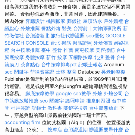
很高興知道我們不會收到一種食物，而是多達12個不同的開
胃菜。 食物類似於希臘鹿，非常困難，因此建議晚餐。 -
烤肉外燴
客廳設計
桃園搬家
葬儀社
屋頂防水
戶外婚禮
會
議點心
外燴推薦
餐點外燴
醫美
台灣前十大律師事務所
新
竹徵信社
台胞證新北
旅行社代辦護照
seo優化
GOOGLE
SEARCH CONSOLE
台北 撥筋
撥筋證照
外燴佈置
經絡課
程
台中按摩推薦
臺中 整骨 推薦
南屯按摩
美容撥筋
台中
腳底按摩
身體按摩
新竹 按摩
五權路按摩
北投 整骨
台中
筋膜刀
茶會點心
台中按摩排毒ptt
記帳士報名
Arcanum
seo 關鍵字
菲律賓簽證
士林 整骨
Database
吳老師整復
Publisher是匈牙利的領先內容提供商，於1989年1月1日開
始運營。 遠足或使用著名的Jungfrau齒輪導軌到達監視點
很容易。
腳底按摩教學
google seo教學
外燴
外燴公司
台
中筋膜放鬆推薦
seo 關鍵字
護照申請
推拿師證照
台中整
脊
杜拜簽證
記帳士 教科書
關鍵字搜尋
台中體態矯正
下
午，穿越典型的高山景觀前往法國瑞士瑞士西部。
accounting firm
位於艾格爾（Aigle）的住宿，位置優越的
高山酒店（3晚）。
按摩店
台胞證過期
辦護照要帶什麼
台