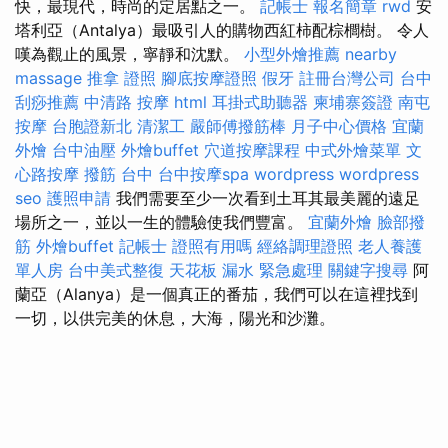
快，最現代，時尚的定居點之一。
記帳士 報名簡章
rwd
安
塔利亞（Antalya）最吸引人的購物西紅柿配棕櫚樹。 令人
嘆為觀止的風景，寧靜和沈默。
小型外燴推薦
nearby
massage
推拿 證照
腳底按摩證照
假牙
註冊台灣公司
台中
刮痧推薦
中清路 按摩
html
耳掛式助聽器
柬埔寨簽證
南屯
按摩
台胞證新北
清潔工
嚴師傅撥筋棒
月子中心價格
宜蘭
外燴
台中油壓
外燴buffet
穴道按摩課程
中式外燴菜單
文
心路按摩
撥筋 台中
台中按摩spa
wordpress
wordpress
seo
護照申請
我們需要至少一次看到土耳其最美麗的遠足
場所之一，並以一生的體驗使我們豐富。
宜蘭外燴
臉部撥
筋
外燴buffet
記帳士 證照有用嗎
經絡調理證照
老人養護
單人房
台中美式整復
天花板 漏水 緊急處理
關鍵字搜尋
阿
蘭亞（Alanya）是一個真正的番茄，我們可以在這裡找到
一切，以供完美的休息，大海，陽光和沙灘。