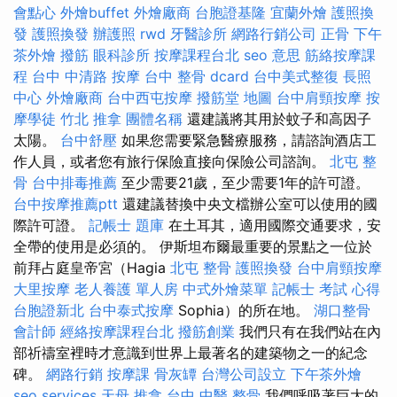
會點心
外燴buffet
外燴廠商
台胞證基隆
宜蘭外燴
護照換
發
護照換發
辦護照
rwd
牙醫診所
網路行銷公司
正骨
下午
茶外燴
撥筋
眼科診所
按摩課程台北
seo 意思
筋絡按摩課
程
台中 中清路 按摩
台中 整骨 dcard
台中美式整復
長照
中心
外燴廠商
台中西屯按摩
撥筋堂 地圖
台中肩頸按摩
按
摩學徒
竹北 推拿
團體名稱
還建議將其用於蚊子和高因子
太陽。
台中舒壓
如果您需要緊急醫療服務，請諮詢酒店工
作人員，或者您有旅行保險直接向保險公司諮詢。
北屯 整
骨
台中排毒推薦
至少需要21歲，至少需要1年的許可證。
台中按摩推薦ptt
還建議替換中央文檔辦公室可以使用的國
際許可證。
記帳士 題庫
在土耳其，適用國際交通要求，安
全帶的使用是必須的。 伊斯坦布爾最重要的景點之一位於
前拜占庭皇帝宮（Hagia
北屯 整骨
護照換發
台中肩頸按摩
大里按摩
老人養護 單人房
中式外燴菜單
記帳士 考試 心得
台胞證新北
台中泰式按摩
Sophia）的所在地。
湖口整骨
會計師
經絡按摩課程台北
撥筋創業
我們只有在我們站在內
部祈禱室裡時才意識到世界上最著名的建築物之一的紀念
碑。
網路行銷
按摩課
骨灰罈
台灣公司設立
下午茶外燴
seo services
天母 推拿
台中 中醫 整骨
我們呼吸著巨大的