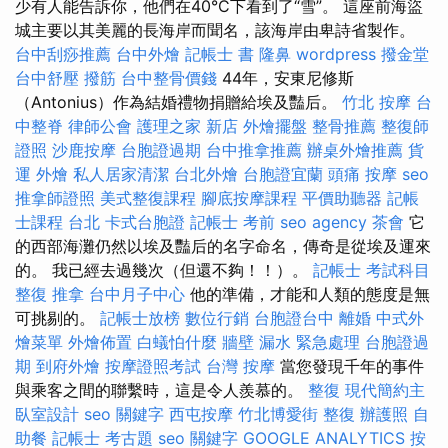
少有人能告訴你，他們在40°C下看到了“雪”。 這座前海盜
城主要以其美麗的長海岸而聞名，該海岸由卑詩省製作。
台中刮痧推薦
台中外燴
記帳士 書
隆鼻
wordpress
撥金堂
台中舒壓
撥筋
台中整骨價錢
44年，安東尼修斯
（Antonius）作為結婚禮物捐贈給埃及豔后。
竹北 按摩
台
中整脊
律師公會
護理之家 新店
外燴擺盤
整骨推薦
整復師
證照
沙鹿按摩
台胞證過期
台中推拿推薦
辦桌外燴推薦
貨
運
外燴
私人居家清潔
台北外燴
台胞證宜蘭
頭痛 按摩
seo
推拿師證照
美式整復課程
腳底按摩課程
平價助聽器
記帳
士課程 台北
卡式台胞證
記帳士 考前
seo agency
茶會
它
的西部海灘仍然以埃及豔后的名字命名，傳奇是從埃及運來
的。 我已經去過幾次（但還不夠！！）。
記帳士 考試科目
整復 推拿
台中月子中心
他的準備，才能和人類的態度是無
可挑剔的。
記帳士放榜
數位行銷
台胞證台中
離婚
中式外
燴菜單
外燴佈置
白蟻怕什麼
牆壁 漏水 緊急處理
台胞證過
期
到府外燴
按摩證照考試
台灣 按摩
當您發現千年的事件
與乘客之間的聯繫時，這是令人羨慕的。
整復
現代簡約主
臥室設計
seo 關鍵字
西屯按摩
竹北博愛街 整復
辦護照
自
助餐
記帳士 考古題
seo 關鍵字
GOOGLE ANALYTICS
按