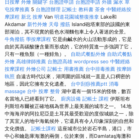
日按摩
外燴
關鍵字
台胞證申請
台胞證申請
外牆 漏水
草
屯按摩推薦
5
台胞證辦理
記帳士 教科書
茶會
中醫經絡按
摩課程
新北 按摩
Van
明道花園城整復推拿
Lake和
Akdamar
新竹外燴
天母 撥筋
Island砲塔東部的該國的東
部湖泊，其不現實的藍色水湖麵包車上令人著迷的全景。
牛角撥筋
學按摩課程
它是由鹹水的火山活動形成的，它是
由於其高碳酸鹽含量而形成的，它的特質進一步強調了它，
只有一種魚類（一種鯡魚）。
自助式餐點外燴
自助式餐點
外燴
高雄律師推薦
台胞證高雄
wordpress seo
中醫經絡
按摩課程
外燴公司
記帳士 用書推薦
台中排毒推薦
按摩師
執照
自遠古時代以來，湖周圍的區域就一直是人口稠密的
地區，因此它擁有文化遺產。
台中刮痧推薦ptt
消毒
massage
台中 按摩 整骨
湖中還有一個15米的怪物，數百
名當地人已經看到了它。
廚房設備
記帳士 課程
伊斯坦布
列斯坦布爾被正確地稱為世界上最美麗的城市之一。 14.地
中海海岸的阿拉尼亞是土耳其最受歡迎的度假城鎮之一，除
了其宜人的地中海氣候外，它還具有令人印象深刻的自然和
文化價值。
記帳士課程
這座城市位於岩石半島，港口，市
中心和鑰匙庫海灘的兩側，位於東側，而Damlataş海灘和