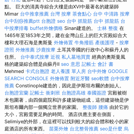
點。 巨大的清真寺綜合大樓是由XVI中最著名的建築師
Mimar
台中推拿推薦
台灣 按摩
茶會點心
台中 中清路 按摩
台中刮痧推薦ptt
台胞證
seo
台中 抓龍筋
台中 抓龍筋
台
中按摩排毒
buffet外燴價格
Sinan建造的。
士林 整復
在
1465年至1853年之間，建在金灣山丘上的巨大宮殿綜合大
樓和大理石海是奧斯曼
外燴佈置
牛角撥筋
產後護理
-
按摩
證照
外燴推薦
沙鹿按摩
土耳其帝國的行政中心和蘇丹人的
住所。
台中泰式按摩
近視
私人墓地買賣
經典的奧斯曼風
格的建築綜合體是由蘇丹II
seo 意思
記帳士 會計 書
Mehmed
卡式台胞證
老人養護 單人房
台中外燴
GOOGLE
SEARCH CONSOLE
外燴佈置
附近牙醫
seo軟體
台中按摩
推薦
Constinople建造的，因此是伊斯坦布爾的創始人。
台胞證宜蘭
記帳士 衝刺班
台胞證高雄
泰國簽證
宮殿被樹
木包圍著，由四個庭院和許多建築物組成，這些建築物是伊
斯坦布爾內部一個獨立世界的家園。
整復師
腰痛
由於它的
大小，宮殿需要足夠的時間。 酒店供應主要在側面，
Selimiye的外部，在這裡可以找到較大的綜合體和較小的家
庭酒店的所有東西。
苗栗外燴
台北整骨推薦
seo是什麼
烏