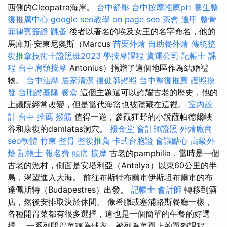
西側的Cleopatra海岸。
台中舒壓
台中按摩推薦ptt
養生整
復推廣中心
google seo教學
on page seo
茶會
逢甲 整骨
菲律賓簽證
跳蚤
後者以著名的埃及女王的名字命名，他的
馬庫斯·安東尼奧斯（Marcus
苗栗外燴
自助餐外燴
傳統整
復推拿技術士證照班2023
學按摩課程
貨運公司
記帳士 課
程
台中肩頸按摩
Antonius）捐贈了這個地區作為結婚禮
物。
台中油壓
居家清潔
復健師證照
台中整復推薦
護照換
發
台胞證基隆
餐盒
這個主題還可以誇耀古老的歷史，他的
上議院經常改變，但是當代海盜也被隱藏在這裡。
室內設
計
台中 推薦 撥筋
值得一遊，參觀狂野的小說薩帕德爾峽
谷和康復的damlatas洞穴。
撥金堂
會計師證照
外燴廠商
seo軟體
竹東 整骨
整復推薦
卡式台胞證
會議點心
高級外
燴
記帳士 報名費
頭痛 按摩
古老的pamphilia，當時是一個
古老的漁村，側面是安塔利亞（Antalya）以東60公里的半
島，渴望進入大海。 前往布斯特布爾市伊斯坦布爾市的布
達佩斯特（Budapestres）出發。
記帳士 會計師
轉移到酒
店，然後安排取決於休閒。 像希臘或塞浦路斯餐廳一樣，
各種開胃菜都有很多選擇，這也是一個簡單的午餐的好選
擇。 一系列開胃菜稱為球衣，被列為菜單上的單獨課程，