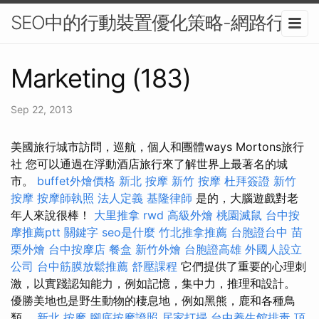
SEO中的行動裝置優化策略-網路行銷
Marketing (183)
Sep 22, 2013
美國旅行城市訪問，巡航，個人和團體ways Mortons旅行
社 您可以通過在浮動酒店旅行來了解世界上最著名的城
市。
buffet外燴價格
新北 按摩
新竹 按摩
杜拜簽證
新竹
按摩
按摩師執照
法人定義
基隆律師
是的，大腦遊戲對老
年人來說很棒！
大里推拿
rwd
高級外燴
桃園滅鼠
台中按
摩推薦ptt
關鍵字
seo是什麼
竹北推拿推薦
台胞證台中
苗
栗外燴
台中按摩店
餐盒
新竹外燴
台胞證高雄
外國人設立
公司
台中筋膜放鬆推薦
舒壓課程
它們提供了重要的心理刺
激，以實踐認知能力，例如記憶，集中力，推理和設計。
優勝美地也是野生動物的棲息地，例如黑熊，鹿和各種鳥
類。
新北 按摩
腳底按摩證照
居家打掃
台中養生館排毒
頂