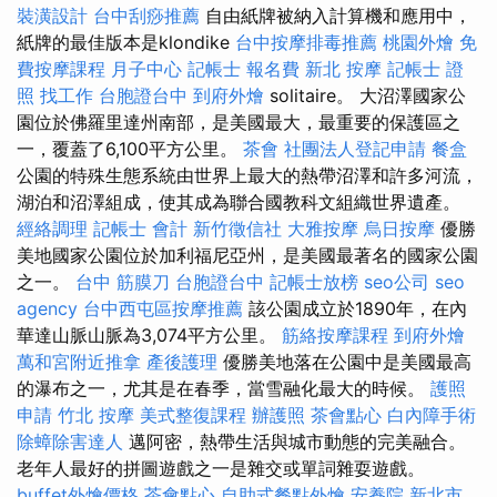
裝潢設計
台中刮痧推薦
自由紙牌被納入計算機和應用中，
紙牌的最佳版本是klondike
台中按摩排毒推薦
桃園外燴
免
費按摩課程
月子中心
記帳士 報名費
新北 按摩
記帳士 證
照 找工作
台胞證台中
到府外燴
solitaire。 大沼澤國家公
園位於佛羅里達州南部，是美國最大，最重要的保護區之
一，覆蓋了6,100平方公里。
茶會
社團法人登記申請
餐盒
公園的特殊生態系統由世界上最大的熱帶沼澤和許多河流，
湖泊和沼澤組成，使其成為聯合國教科文組織世界遺產。
經絡調理
記帳士 會計
新竹徵信社
大雅按摩
烏日按摩
優勝
美地國家公園位於加利福尼亞州，是美國最著名的國家公園
之一。
台中 筋膜刀
台胞證台中
記帳士放榜
seo公司
seo
agency
台中西屯區按摩推薦
該公園成立於1890年，在內
華達山脈山脈為3,074平方公里。
筋絡按摩課程
到府外燴
萬和宮附近推拿
產後護理
優勝美地落在公園中是美國最高
的瀑布之一，尤其是在春季，當雪融化最大的時候。
護照
申請
竹北 按摩
美式整復課程
辦護照
茶會點心
白內障手術
除蟑除害達人
邁阿密，熱帶生活與城市動態的完美融合。
老年人最好的拼圖遊戲之一是雜交或單詞雜耍遊戲。
buffet外燴價格
茶會點心
自助式餐點外燴
安養院 新北市