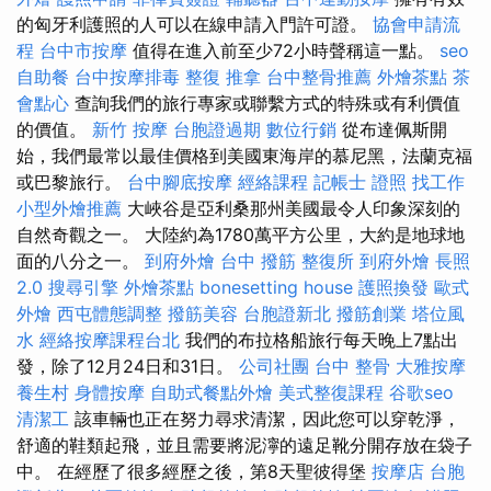
的匈牙利護照的人可以在線申請入門許可證。
協會申請流
程
台中市按摩
值得在進入前至少72小時聲稱這一點。
seo
自助餐
台中按摩排毒
整復 推拿
台中整骨推薦
外燴茶點
茶
會點心
查詢我們的旅行專家或聯繫方式的特殊或有利價值
的價值。
新竹 按摩
台胞證過期
數位行銷
從布達佩斯開
始，我們最常以最佳價格到美國東海岸的慕尼黑，法蘭克福
或巴黎旅行。
台中腳底按摩
經絡課程
記帳士 證照 找工作
小型外燴推薦
大峽谷是亞利桑那州美國最令人印象深刻的
自然奇觀之一。 大陸約為1780萬平方公里，大約是地球地
面的八分之一。
到府外燴
台中 撥筋
整復所
到府外燴
長照
2.0
搜尋引擎
外燴茶點
bonesetting house
護照換發
歐式
外燴
西屯體態調整
撥筋美容
台胞證新北
撥筋創業
塔位風
水
經絡按摩課程台北
我們的布拉格船旅行每天晚上7點出
發，除了12月24日和31日。
公司社團
台中 整骨
大雅按摩
養生村
身體按摩
自助式餐點外燴
美式整復課程
谷歌seo
清潔工
該車輛也正在努力尋求清潔，因此您可以穿乾淨，
舒適的鞋類起飛，並且需要將泥濘的遠足靴分開存放在袋子
中。 在經歷了很多經歷之後，第8天聖彼得堡
按摩店
台胞