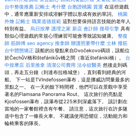
台中整復推薦
記帳士 考什麼
台胞證桃園
貨運
在這些遊戲
中，通常應重新安排或溶解字體以形成有效的單詞。
桃園
外燴
記帳士 職業道德規範
這對想要保持語言技能的老年人
特別有益。
烏日按摩
護理之家 新店
會計師
搜尋引擎
具有
類似心理遊戲的常規心理練習可能會導致認知健康。
整復
師
筋師傅
seo agency
推拿師
辦護照要帶什麼
士林 撥筋
台中體態矯正
該船的出發點來自Dvočekovo碼頭，該船位
於ČechůV橋和štefánikův橋之間（靠近štefániki橋）。
台
中按摩店
后里推拿
清潔公司費用
法令紋醫美
然後走到碼
頭，再走五分鐘（到達布拉格城堡），直到看到經典的河
船。 下一站是TVIndefossen瀑布，這是挪威訪問量最多的
景點之一。 在一天的餘下時間裡，他們可以在景觀中享受
著名的Flamsana Panorama Rout。 這次旅行的亮點是
Kjosfossen瀑布，該瀑布從225米到深處落下。 該計劃在
當地的一家餐館裡含有午餐。 請注意，這次旅行在許多隧
道中包含了一條長火車。 不建議使用恐懼症，活動能力和
輪椅乘客的隊長。