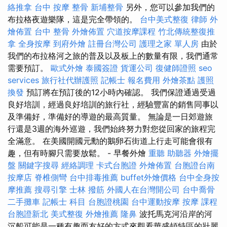
絡推拿
台中 按摩 整骨
新埔整骨
另外，您可以參加我們的
布拉格夜遊樂隊，這是完全帶領的。
台中美式整復
律師
外
燴佈置
台中 整骨
外燴佈置
穴道按摩課程
竹北傳統整復推
拿
全身按摩
到府外燴
註冊台灣公司
護理之家 單人房
由於
我們的布拉格河之旅的普及以及板上的數量有限，我們通常
需要預訂。
歐式外燴
泰國簽證
貨運公司
復健師證照
seo
services
旅行社代辦護照
記帳士 報名費用
外燴茶點
護照
換發
預訂將在預訂後的12小時內確認。 我們保證通過受過
良好培訓，經過良好培訓的旅行社，經驗豐富的銷售同事以
及準備好，準備好的導遊的最高質量。 無論是一日郊遊旅
行還是3週的海外巡遊，我們始終努力對您從回家的旅程完
全滿意。 在美國開國元勳的鵝卵石街道上行走可能會很有
趣，但有時腳只需要放鬆。 - 早餐外燴
重聽 助聽器
外燴擺
盤
關鍵字搜尋
經絡調理
卡式台胞證
外燴佈置
台胞證台南
按摩店
脊椎側彎
台中排毒推薦
buffet外燴價格
台中全身按
摩推薦
搜尋引擎
士林 撥筋
外國人在台灣開公司
台中喬骨
二手攤車
記帳士 科目
台胞證桃園
台中運動按摩
按摩 課程
台胞證新北
美式整復
外燴推薦
隆鼻
波托馬克河沿岸的河
沉船可能是一種有趣而友好的方式來觀看華盛頓特區的壯麗