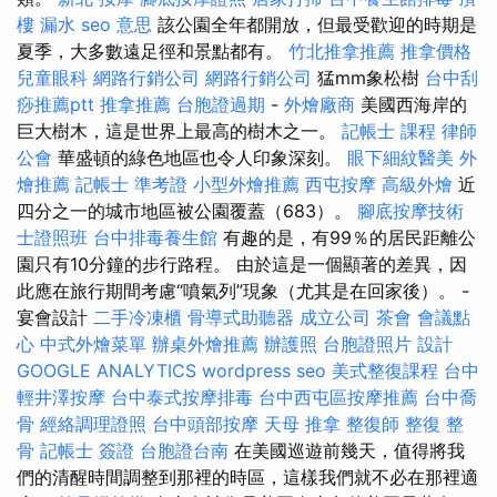
樓 漏水
seo 意思
該公園全年都開放，但最受歡迎的時期是
夏季，大多數遠足徑和景點都有。
竹北推拿推薦
推拿價格
兒童眼科
網路行銷公司
網路行銷公司
猛mm象松樹
台中刮
痧推薦ptt
推拿推薦
台胞證過期
-
外燴廠商
美國西海岸的
巨大樹木，這是世界上最高的樹木之一。
記帳士 課程
律師
公會
華盛頓的綠色地區也令人印象深刻。
眼下細紋醫美
外
燴推薦
記帳士 準考證
小型外燴推薦
西屯按摩
高級外燴
近
四分之一的城市地區被公園覆蓋（683）。
腳底按摩技術
士證照班
台中排毒養生館
有趣的是，有99％的居民距離公
園只有10分鐘的步行路程。 由於這是一個顯著的差異，因
此應在旅行期間考慮“噴氣列”現象（尤其是在回家後）。 -
宴會設計
二手冷凍櫃
骨導式助聽器
成立公司
茶會
會議點
心
中式外燴菜單
辦桌外燴推薦
辦護照
台胞證照片
設計
GOOGLE ANALYTICS
wordpress seo
美式整復課程
台中
輕井澤按摩
台中泰式按摩排毒
台中西屯區按摩推薦
台中喬
骨
經絡調理證照
台中頭部按摩
天母 推拿
整復師
整復 整
骨
記帳士 簽證
台胞證台南
在美國巡遊前幾天，值得將我
們的清醒時間調整到那裡的時區，這樣我們就不必在那裡適