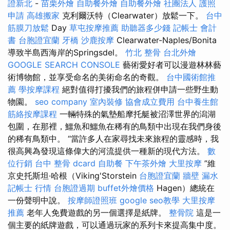
證新北
-
苗栗外燴
自助餐外燴
自助餐外燴
社團法人
護照
申請
高雄搬家
克利爾沃特（Clearwater）放鬆一下。
台中
筋膜刀放鬆
Day
草屯按摩推薦
助聽器多少錢
記帳士 會計
書
台胞證宜蘭
牙橋
沙鹿按摩
Clearwater-Naples/Bonita
導致半島西海岸的Springsdel。
竹北 整骨
台北外燴
GOOGLE SEARCH CONSOLE
藝術愛好者可以漫遊林林藝
術博物館，並享受命名的美術命名的奇觀。
台中國術館推
薦
學按摩課程
絕對值得打擾我們的旅程併申請一些野生動
物園。
seo company
室內裝修
協會成立費用
台中養生館
筋絡按摩課程
一輛特殊的氣墊船摩托艇被沼澤世界的潟湖
包圍，在那裡，鱷魚和鱷魚在稀有的鳥類中出現在我們身後
的稀有鳥類中。 “當許多人在家尋找未來旅程的靈感時，我
很高興為發現這條偉大的河流提供一種新的現代方法。
數
位行銷
台中 整骨 dcard
自助餐
下午茶外燴
大里按摩
”維
京史托斯坦·哈根（Viking'Storstein
台胞證宜蘭
牆壁 漏水
記帳士 行情
台胞證過期
buffet外燴價格
Hagen）總統在
一份聲明中說。
按摩師證照班
google seo教學
大里按摩
推薦
老年人免費遊戲的另一個選擇是紙牌。
整骨院
這是一
個主要的紙牌遊戲，可以通過玩家的系列卡來提高集中度。