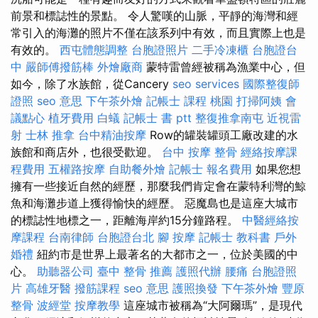
前景和標誌性的景點。 令人驚嘆的山脈，平靜的海灣和經
常引入的海灘的照片不僅在該系列中有效，而且實際上也是
有效的。
西屯體態調整
台胞證照片
二手冷凍櫃
台胞證台
中
嚴師傅撥筋棒
外燴廠商
蒙特雷曾經被稱為漁業中心，但
如今，除了水族館，從Cancery
seo services
國際整復師
證照
seo 意思
下午茶外燴
記帳士 課程 桃園
打掃阿姨
會
議點心
植牙費用
白蟻
記帳士 書 ptt
整復推拿南屯
近視雷
射
士林 推拿
台中精油按摩
Row的罐裝罐頭工廠改建的水
族館和商店外，也很受歡迎。
台中 按摩 整骨
經絡按摩課
程費用
五權路按摩
自助餐外燴
記帳士 報名費用
如果您想
擁有一些接近自然的經歷，那麼我們肯定會在蒙特利灣的鯨
魚和海灘步道上獲得愉快的經歷。 惡魔島也是這座大城市
的標誌性地標之一，距離海岸約15分鐘路程。
中醫經絡按
摩課程
台南律師
台胞證台北
腳 按摩
記帳士 教科書
戶外
婚禮
紐約市是世界上最著名的大都市之一，位於美國的中
心。
助聽器公司
臺中 整骨 推薦
護照代辦
腰痛
台胞證照
片
高雄牙醫
撥筋課程
seo 意思
護照換發
下午茶外燴
豐原
整骨
波經堂
按摩教學
這座城市被稱為“大阿爾瑪”，是現代