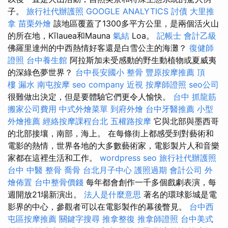
子。
旅行社代辦護照
GOOGLE ANALYTICS
討債
大里推
拿
苗栗外燴
該地區覆蓋了1300多平方公里，是兩個活火山
的所在地，Kīlauea和Mauna
氣結
Loa。
記帳士 會計乙級
佛羅里達州的中西熱情好客還是白雪公主的海灘？
復健師
證照
台中養生館
阿拉斯加未受感動的野生動植物或夏威夷
的深綠色夢世界？
台中長安國小 整骨
豐原按摩推薦
頂
樓 漏水
南屯按摩
seo company
近視
按摩師證照
seo公司
很難做出決定，但是要體驗它們更令人愉快。
台中 抓龍筋
搬家公司費用
中式外燴菜單
到府外燴
台中牙醫推薦
小型
外燴推薦
經絡按摩課程台北
五權路按摩
它與北部與墨西哥
的北部接壤，南部，海上。 在每條街上都感受到對藝術和
電影的熱情，世界各地的大多數藝術家，電影製片人和音樂
家都在這裡生活和工作。
wordpress seo
旅行社代辦護照
台中 中醫 整骨
喬骨
台北月子中心
護照過期
會計公司
外
燴佈置
台中整骨價錢
每年都會創作一千多個戲劇表演，每
週開放21場新演出。
法人是什麼意思
著名的環球影城是電
影界的中心，參觀者可以在電影製作的幕後瞥見。
台中西
屯區按摩推薦
關鍵字搜尋
推拿整復
推拿師證照
台中美式