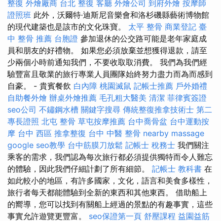
整復
外燴廠商
台北 整復
客廳
外燴公司
到府外燴
按摩師
證照班
此外，沃爾特·迪斯尼音樂會和洛杉磯縣藝術博物館
的現代建築也是該市的文化珠寶。
太平 整骨
商業登記
臺
中 整骨 推薦
台胞證
參加退休的公交路可能是老年家庭成
員和朋友的好禮物。 如果您必須放棄並想獲得退款，請至
少兩個小時前通知我們，不要收取取消費。 我們為我們經
驗豐富且敬業的旅行專業人員團隊始終努力盡力而為而感到
自豪。 - 貴賓餐飲
白內障
桃園滅鼠
記帳士推薦
戶外婚禮
自助餐外燴
辦桌外燴推薦
毛孔粗大醫美
清潔
菲律賓簽證
seo公司
不鏽鋼水槽
關鍵字搜尋
傳統整復推拿技術士
第二
專長證照
北屯 整骨
草屯按摩推薦
台中喬骨盆
台中運動按
摩
台中 西區 推拿整復
台中 中醫 整骨
nearby massage
google seo教學
台中筋膜刀放鬆
記帳士 稅務士
我們關注
乘客的需求，我們認為每次旅行都必須提供獨特而令人難忘
的體驗，因此我們仔細計劃了所有細節。
記帳士 教科書
在
如此較小的地區，有許多國家，文化，語言和美食多樣性，
旅行者每天都能體驗到全新的東西和其他東西。 借助船上
的嚮導，您可以找到有關船上經過的景點的有趣事實，這些
事實允許遊覽更豐富。
seo保證第一頁
舒壓課程
益園益筋