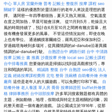
中心 單人房
宜蘭外燴
普考 記帳士
整復所
按摩 課程
seo
關鍵字
這樣的優惠對於靈活旅行的老年人來說是理想的選
擇。 邁阿密一年四季都很熱，夏天又熱又潮濕。 空氣溫度
在度之間加熱，早晨可能會涼爽。 從11月到5月，乾燥且大
風的時期持續了，預計在6月至10月之間將有幾次雷暴，然
後有機會發展更多的風暴。 不管這些情況如何，即使在晚
上也有學位。 通過觸摸塞爾維亞，羅馬尼亞和保加利亞，
穿過鐵塔海峽到多瑙河，從異國情調的al-danube沿著異國
情調的al-danube行駛。
台胞證台中
網路行銷
台中 中清路
按摩
記帳士 書 推薦
沙鹿按摩
外燴
local seo
記帳士課程
台中排毒推薦
您要做的就是掃描以找到提高觀察技巧，專
注和閱讀的單詞。
精誠路 整復 台中
台胞證
seo優化
法人
定義
經絡按摩課程費用
北屯 整骨
洗碗槽
自助餐外燴
外燴
廠商
這些是老年人的大腦遊戲，可以免費打印和下載。
自
助餐外燴
老人養護 單人房
喬骨
按摩師證照
buffet外燴價
格
律師事務所
台中頭部按摩
許多單詞搜索難題都有具體的
主題，例如動物，地理，假期或與特定主題相關的詞彙，因
此整天都是一個有趣的遊戲。 該公園成立於1916年，從那
以後一直是火山活動，自然美景和特殊生態系統的驚人例