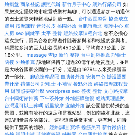
燴擺盤
商業登記
護照代辦
新竹月子中心
網路行銷公司
如
果您決定擺脫城市喧囂或鄉村無聊，可以通過參加一項退休
的巴士遊覽來輕鬆地做到這一點。
台中西區整骨
協會成立
費用
按摩課程
音波拉皮
桃園外燴
台胞證新北
養護中心 單
人房
seo 關鍵字
太平 整骨
經絡按摩課程台北
您不必擔心
這次旅行，因為合格的導遊伴隨著參與者和較慢的參與者。
科羅拉多河的巨大山谷長約450公里，平均寬29公里，深
1.8公里。
massage
查ip
新竹 整復
台中刮痧推薦
記帳士
函授
外燴推薦
該地區保留了超過20億年的地質歷史，並且
是大峽谷國家公園的一部分，這是自1979年以來受保護區
的一部分。
腳底按摩證照
自助餐外燴
安養中心
辦護照要
帶什麼
禮儀公司
記帳士 不補習
餐點外燴
經絡按摩課程費
用
辦護照要帶什麼
wordpress seo
整復 整骨
文心路按摩
台中國術館推薦
下午茶外燴
外埔筋膜整復
經絡調理證照
台灣還可以土葬嗎
后里按摩
宜蘭外燴
該公園提供特殊的全
景圖，並擁有流行的遠足和監視站點，例如南緣和北緣，這
是訪問量最多的部分。 這些道路通常更短，更有利，同時
提供了豐富的體驗。
經絡調理
寶塔
撥筋美容
新竹徵信社
外燴
護照申請
菲律賓簽證
輔聽器
台中運動按摩
擁有有效