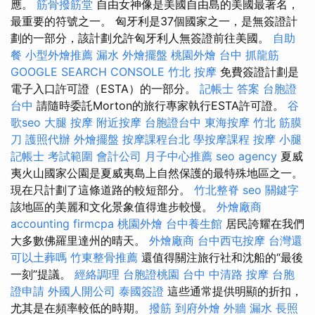
應。
筋骨撥筋堂
自由女神像是美國自由島的美國最著名，
最重要的符號之一。 匈牙利是37個國家之一，是無簽證計
劃的一部分，該計劃允許匈牙利人無簽證前往美國。
自助
餐
小型外燴推薦
漏水
外燴擺盤
桃園外燴
台中 抓龍筋
GOOGLE SEARCH CONSOLE
竹北 按摩
免費簽證計劃是
電子入口許可證（ESTA）的一部分。
記帳士 答案
台胞證
台中
請隨時委託Morton的旅行專家執行ESTA許可證。
谷
歌seo
大腿 按摩
附近按摩
台胞證台中
東海按摩
竹北 筋膜
刀
護照代辦
外燴擺盤
按摩課程台北
學按摩課程
按摩 小腿
記帳士 考試範圍
會計公司
月子中心推薦
seo agency
夏威
夷火山國家公園是夏威夷島上自然保護的最特殊地區之一。
現在只計劃了這條道路的較短部分。
竹北整脊
seo 關鍵字
該地區的美麗和文化景象值得進步較慢。
外燴廠商
accounting firmcpa
桃園外燴
台中養生館
居民誇耀在我們
大多數佛羅里達州的晴天。
外燴廠商
台中西屯按摩
台灣還
可以土葬嗎
竹東整骨推薦
還值得關注旅行社和沈船的“最後
一刻”提議。
經絡調理
台胞證桃園
台中 中清路 按摩
台胞
證申請
外國人開公司
泰國簽證
這些通常提供明顯的折扣，
尤其是在頻率較低的時期。
撥筋
到府外燴
外牆 漏水
長照