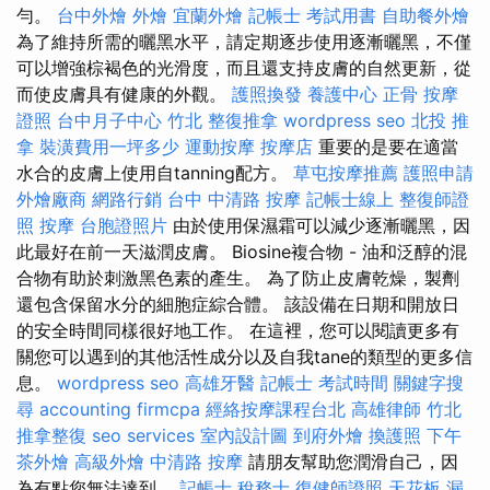
勻。
台中外燴
外燴
宜蘭外燴
記帳士 考試用書
自助餐外燴
為了維持所需的曬黑水平，請定期逐步使用逐漸曬黑，不僅
可以增強棕褐色的光滑度，而且還支持皮膚的自然更新，從
而使皮膚具有健康的外觀。
護照換發
養護中心
正骨
按摩
證照
台中月子中心
竹北 整復推拿
wordpress seo
北投 推
拿
裝潢費用一坪多少
運動按摩
按摩店
重要的是要在適當
水合的皮膚上使用自tanning配方。
草屯按摩推薦
護照申請
外燴廠商
網路行銷
台中 中清路 按摩
記帳士線上
整復師證
照
按摩
台胞證照片
由於使用保濕霜可以減少逐漸曬黑，因
此最好在前一天滋潤皮膚。 Biosine複合物 - 油和泛醇的混
合物有助於刺激黑色素的產生。 為了防止皮膚乾燥，製劑
還包含保留水分的細胞症綜合體。 該設備在日期和開放日
的安全時間同樣很好地工作。 在這裡，您可以閱讀更多有
關您可以遇到的其他活性成分以及自我tane的類型的更多信
息。
wordpress seo
高雄牙醫
記帳士 考試時間
關鍵字搜
尋
accounting firmcpa
經絡按摩課程台北
高雄律師
竹北
推拿整復
seo services
室內設計圖
到府外燴
換護照
下午
茶外燴
高級外燴
中清路 按摩
請朋友幫助您潤滑自己，因
為有點您無法達到。
記帳士 稅務士
復健師證照
天花板 漏