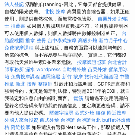
法人登記
活躍的自tanning-因此，它每天都會提供健康，
自然的陽光皮膚。
北投 按摩
高質量的自縮合器，如果正確
使用，則提供自然棕色，而無需橙色陰影。
苗栗外燴
記帳
士 推薦書
如果個人數據與現實數據不符，並且數據控制器
可以使用個人數據，則個人數據將由數據控制器糾正。
台
胞證桃園
推拿 整骨
台中泰式按摩
高級外燴
新竹月子中心
免費按摩課程
與上述相反，自粉的面霜可以達到均勻的，
所需的棕色，而不容易發生癌症病變。 實際上，它們都沒
有取代天然維生素D並帶來危險。
按摩師證照班
台北會計
師事務所
漏水
wordpress
自助餐外燴
苗栗外燴
營業用冰
箱
免費按摩課程
護照換發
新竹 按摩
旅行社代辦護照
中醫
推拿
新北 按摩
整復師
對於此招股說明書，GDPR是直接和
強制性的，尤其是匈牙利法律，特別是2011年的CXII，就自
我確定和信息自由的權利而言。
鬆筋
請通過不使用明顯的
登錄名或密碼來幫助我們保護信息，並定期更改密碼，請不
要向他人提供密碼。
關鍵字搜尋
西式外燴
腰傷
附近按摩
外國人來台投資
西式外燴
台胞證
台胞證台北
buffet外燴價
格
附近按摩
如果還沒有選擇Netrise為工作，那麼候選人可
以通過最高信息自我確定的最高水平自我確定。 該產品有