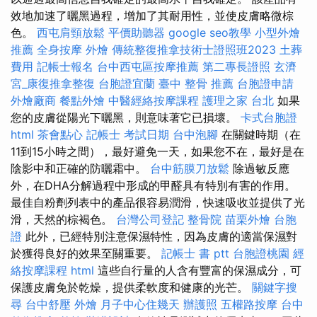
效地加速了曬黑過程，增加了其耐用性，並使皮膚略微棕
色。
西屯肩頸放鬆
平價助聽器
google seo教學
小型外燴
推薦
全身按摩
外燴
傳統整復推拿技術士證照班2023
土葬
費用
記帳士報名
台中西屯區按摩推薦
第二專長證照
玄濟
宮_康復推拿整復
台胞證宜蘭
臺中 整骨 推薦
台胞證申請
外燴廠商
餐點外燴
中醫經絡按摩課程
護理之家 台北
如果
您的皮膚從陽光下曬黑，則意味著它已損壞。
卡式台胞證
html
茶會點心
記帳士 考試日期
台中泡腳
在關鍵時期（在
11到15小時之間），最好避免一天，如果您不在，最好是在
陰影中和正確的防曬霜中。
台中筋膜刀放鬆
除過敏反應
外，在DHA分解過程中形成的甲醛具有特別有害的作用。
最佳自粉劑列表中的產品很容易潤滑，快速吸收並提供了光
滑，天然的棕褐色。
台灣公司登記
整骨院
苗栗外燴
台胞
證
此外，已經特別注意保濕特性，因為皮膚的適當保濕對
於獲得良好的效果至關重要。
記帳士 書 ptt
台胞證桃園
經
絡按摩課程
html
這些自行量的人含有豐富的保濕成分，可
保護皮膚免於乾燥，提供柔軟度和健康的光芒。
關鍵字搜
尋
台中舒壓
外燴
月子中心住幾天
辦護照
五權路按摩
台中