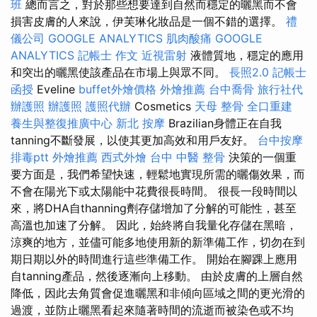
班
總而言之，對於那些想要達到自然而穩定的曬黑而不會
損害皮膚的人來說，伊芙琳化妝品是一個不錯的選擇。
禮
儀公司
GOOGLE ANALYTICS
肌肉酸痛
GOOGLE
ANALYTICS
記帳士 作文
近視雷射
液體質地，穩定的應用
和突出的曬黑使該產品在市場上與眾不同。
長照2.0
記帳士
函授
Eveline
buffet外燴價格
外燴推薦
台中喬骨
旅行社代
辦護照
辦護照
護照代辦
Cosmetics
天母 整骨
全口重建
養生與整復推廣中心
新北 按摩
Brazilian身體正在自我
tanning不斷發展，以使其更加高效和用戶友好。
台中按摩
排毒ptt
外燴推薦
西式外燴
台中 中醫 整骨
決策的一個重
要方面是，我們希望快速，輕鬆地實現所需的曬傷效果，而
不會在陽光下或太陽能中花費很長時間。 很長一段時間以
來，將DHA自thanning劑存儲增加了分解的可能性，甚至
高溫也加速了分解。 因此，始終將自我量化存儲在黑暗，
涼爽的地方，並儘可能多地使用新的新準備工作，切勿在到
期日期以外的時間進行這些準備工作。 開始在腳踝上應用
自tanning產品，然後逐漸向上移動。 由於皮膚的上層自然
降低，因此去角質會促進曬黑和非傾向區域之間的更光滑的
過渡，並防止曬黑看起來隨著時間的流逝而被染色或不均