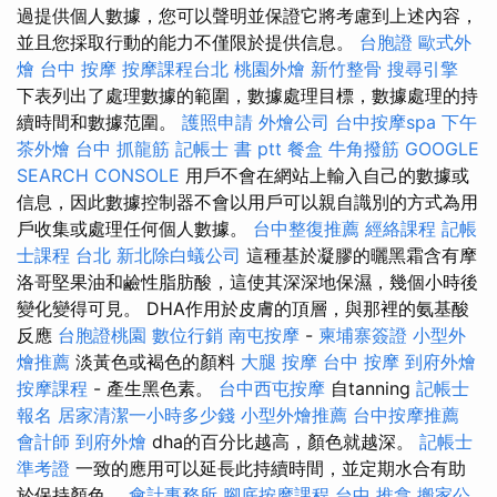
過提供個人數據，您可以聲明並保證它將考慮到上述內容，
並且您採取行動的能力不僅限於提供信息。
台胞證
歐式外
燴
台中 按摩
按摩課程台北
桃園外燴
新竹整骨
搜尋引擎
下表列出了處理數據的範圍，數據處理目標，數據處理的持
續時間和數據范圍。
護照申請
外燴公司
台中按摩spa
下午
茶外燴
台中 抓龍筋
記帳士 書 ptt
餐盒
牛角撥筋
GOOGLE
SEARCH CONSOLE
用戶不會在網站上輸入自己的數據或
信息，因此數據控制器不會以用戶可以親自識別的方式為用
戶收集或處理任何個人數據。
台中整復推薦
經絡課程
記帳
士課程 台北
新北除白蟻公司
這種基於凝膠的曬黑霜含有摩
洛哥堅果油和鹼性脂肪酸，這使其深深地保濕，幾個小時後
變化變得可見。 DHA作用於皮膚的頂層，與那裡的氨基酸
反應
台胞證桃園
數位行銷
南屯按摩
-
柬埔寨簽證
小型外
燴推薦
淡黃色或褐色的顏料
大腿 按摩
台中 按摩
到府外燴
按摩課程
- 產生黑色素。
台中西屯按摩
自tanning
記帳士
報名
居家清潔一小時多少錢
小型外燴推薦
台中按摩推薦
會計師
到府外燴
dha的百分比越高，顏色就越深。
記帳士
準考證
一致的應用可以延長此持續時間，並定期水合有助
於保持顏色。
會計事務所
腳底按摩課程
台中 推拿
搬家公