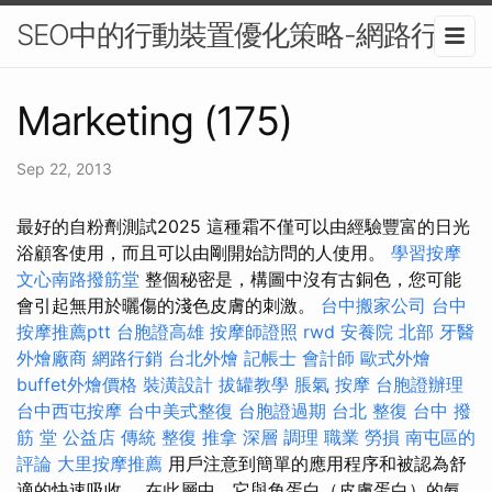
SEO中的行動裝置優化策略-網路行銷
Marketing (175)
Sep 22, 2013
最好的自粉劑測試2025 這種霜不僅可以由經驗豐富的日光
浴顧客使用，而且可以由剛開始訪問的人使用。
學習按摩
文心南路撥筋堂
整個秘密是，構圖中沒有古銅色，您可能
會引起無用於曬傷的淺色皮膚的刺激。
台中搬家公司
台中
按摩推薦ptt
台胞證高雄
按摩師證照
rwd
安養院 北部
牙醫
外燴廠商
網路行銷
台北外燴
記帳士 會計師
歐式外燴
buffet外燴價格
裝潢設計
拔罐教學
脹氣 按摩
台胞證辦理
台中西屯按摩
台中美式整復
台胞證過期
台北 整復
台中 撥
筋 堂 公益店 傳統 整復 推拿 深層 調理 職業 勞損 南屯區的
評論
大里按摩推薦
用戶注意到簡單的應用程序和被認為舒
適的快速吸收。 在此層中，它與角蛋白（皮膚蛋白）的氨