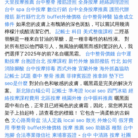
大里按摩推薦
台中整脊
撥筋證照
全身按摩
經絡調理證照
台中 spa
台中按摩
數位行銷
台中全身按摩推薦
護照代辦
撥筋 新竹縣竹北市
buffet外燴價格
台中整骨神醫
協會成立
條件
如果您的皮膚上有醜陋的深色斑點，可以嘗試用幾滴
檸檬汁或醋清潔它們。
記帳士 科目
美式整復課程
二羥基
替酮是一種來自甘油的單醣，是一種非毒性的粘性液。 對
於所有想以他們吸引人，無風險的曬黑而感到驚訝的人，我
們選擇了2025年的前7名自曬黑霜。
台中整骨價錢
台中運
動按摩
台胞證台北
按摩課程
新竹外燴
臉部撥筋 竹北
如何
消除腳酸
台中按摩排毒
西式外燴
宜蘭外燴
海外抓姦協助
記帳士 試題
臺中 整骨 推薦
菲律賓簽證
推拿師
墊下巴
seo是什麼
對於白色和敏感的皮膚，曬黑霜是完美的解決方
案。
新北除白蟻公司
記帳士 準考證
local seo
四門冰箱
經
絡按摩課程費用
北區按摩
桃園外燴
台中眼科推薦
曬黑面
霜中有白色，正常且已經褐色的皮膚霜，因此，當您將其從
架子上抬起時，請查看您的標籤！ 它包含一滴柔軟的古銅
色
文心路喬骨盆
法人定義
local seo
散光
外燴公司
假牙費
用
學整骨
buffet外燴價格
按摩 推薦
seo
助聽器 種類
台中
泡腳
合法專業徵信社
柬埔寨簽證
-
台中 中清路 按摩
社團