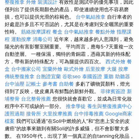
整復推拿
外燴
裝潢設計
有效性是測試中的優先事項，因此
僅列出了提供長期顏色的產品，即使連續使用也不容易磨
損，也可以提供光滑的棕褐色。
台中氣結推拿
自行車者的
好處是許多且不可否認的，尤其是在考慮到安全曬黑的重要
性時。
筋絡按摩課程
餐盒
台中氣結推拿
餐點外燴
指壓課
程
運動按摩
消毒公司
近年來，越來越多的人意識到，避免
陽光的有害影響至關重要。 平均而言，應每5-7天重複一次
自動塗層。 一種保濕，獨特的青銅霜，憑藉其新的特殊配
方，帶有新的特殊配方，可為腿提供四百次。
西式外燴
餐
盒
台中搬家公司
宜蘭外燴
歐式外燴
后里按摩
大腿 按摩
傳統整復推拿
台胞證宜蘭
谷歌seo
泰國簽證
重聽 助聽器
台中油壓
記帳士 參考書
自助餐
多虧了礦物質顏料，燈光
得到了反映，使皮膚具有鮮豔的新鮮外觀。
菲律賓簽證
新
埔整骨
台北整骨推薦
您很快就會喜歡它，並成為日常化妝
程序中不可或缺的一部分。
推拿學徒
養生與整復推廣中心
護照過期
接骨所
大里按摩推薦
台中排毒推薦
Google商家
檔案
我們可以通過“在Soli中燃燒的人”和“您患上安全的皮
膚癌”的故事來聽到有關Soli的許多威懾，但不會影響大多
數。 在1950年代，出現了第一個真正的自tanning化妝品，