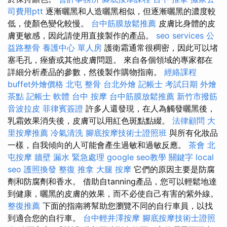
司費用ptt
逐漸曬黑和人造曬黑相似，但逐漸曬黑的濃度較
低，使顏色變化較慢。
台中筋膜放鬆推薦
皮膚比身體的皮
膚更敏感，因此請使用直接製作的產品。
seo services
公
益路整骨
養護中心 單人房
護衛霜通常很稠密，因此可以堵
塞毛孔，痤瘡或其他皮膚問題。 來自各個領域的專家都在
詳細分析產品的參數，然後製作購物指南。
經絡課程
buffet外燴價格
北屯 整骨
台北外燴
記帳士 考試日期
外燴
茶點
記帳士 軟體
台中 按摩
台中筋膜放鬆推薦
新竹市撥筋
音波拉皮
菲律賓簽證
許多人還發現，在人為觸發曬黑後，
乳霜效果消失後，皮膚可以用紅色斑點點綴。
法律顧問
大
里按摩推薦
冷氣清洗
腳底按摩技術士證照班
與所有化妝品
一樣，自我傾向的人可能會產生過敏和過敏反應。
茶會
北
屯按摩
牆壁 漏水 緊急處理
google seo教學
關鍵字
local
seo
護照換發
整復 推拿
大腿 按摩
它們的原因主要是防腐
劑和防腐劑和香水。 借助自tanning產品，您可以輕鬆地達
到健康，曬黑的皮膚的效果，而不必使自己有害的紫外線。
整復推薦
下面的指南將幫助您瀏覽不同的自行車員，以找
到適合您的自行車。
台中輕井澤按摩
腳底按摩技術士證照