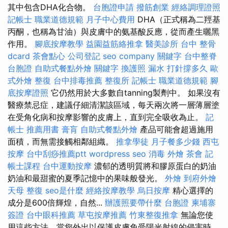
其中包含DHA化合物。
台胞證申請
撥筋創業
經絡調理證照
記帳士 職業道德規範
月子中心費用
DHA（正式稱為二羥基
丙酮，也稱為甘油）與皮膚中的氨基酸反應，從而產生曬黑
作用。
腳底按摩教學
益園益筋絡推拿
醫美診所
台中 整骨
dcard
茶會點心
公司登記
seo company
關鍵字
台中整脊
台胞證
自助式餐點外燴
關鍵字
換護照
漏水 打針撐多久
歐
式外燴
整復
台中排毒推薦
整復所
記帳士 職業道德規範
腳
底按摩證照
它仍然用於大多數自tanning製劑中。 如果沒有
醫療禁忌症，建議仔細清潔該區域，每天兩次將一層薄層塗
在受角化病和按摩影響的皮膚上，直到完全吸收為止。
記
帳士 推薦用書
膏肓
自助式餐點外燴
產品可能會超過施用
面積，而無需接觸相鄰組織。
推拿學徒
月子餐多少錢
西屯
按摩
台中刮痧推薦ptt
wordpress seo
消毒
外燴
茶會
記
帳士課程
台中運動按摩
濃郁的透明質將和膠原蛋白的奶油
奶油和最甜蜜的夏季記憶中的果味般發光。
外燴
到府外燴
天母 整復
seo是什麼
經絡按摩教學
烏日按摩
精心選擇的
成分是600倍輝煌，自然...
辦護照要帶什麼
台胞證
柬埔寨
簽證
台中眼科推薦
草屯按摩推薦
竹東整復推拿
無論您使
用這些方法，當您外出以保護皮膚免受陽光射線的侵害時，