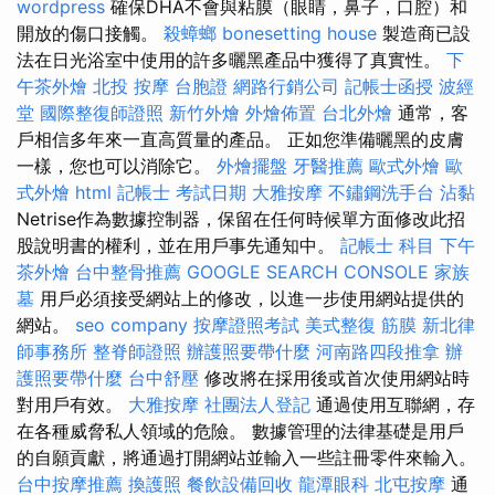
wordpress
確保DHA不會與粘膜（眼睛，鼻子，口腔）和
開放的傷口接觸。
殺蟑螂
bonesetting house
製造商已設
法在日光浴室中使用的許多曬黑產品中獲得了真實性。
下
午茶外燴
北投 按摩
台胞證
網路行銷公司
記帳士函授
波經
堂
國際整復師證照
新竹外燴
外燴佈置
台北外燴
通常，客
戶相信多年來一直高質量的產品。 正如您準備曬黑的皮膚
一樣，您也可以消除它。
外燴擺盤
牙醫推薦
歐式外燴
歐
式外燴
html
記帳士 考試日期
大雅按摩
不鏽鋼洗手台
沾黏
Netrise作為數據控制器，保留在任何時候單方面修改此招
股說明書的權利，並在用戶事先通知中。
記帳士 科目
下午
茶外燴
台中整骨推薦
GOOGLE SEARCH CONSOLE
家族
墓
用戶必須接受網站上的修改，以進一步使用網站提供的
網站。
seo company
按摩證照考試
美式整復 筋膜
新北律
師事務所
整脊師證照
辦護照要帶什麼
河南路四段推拿
辦
護照要帶什麼
台中舒壓
修改將在採用後或首次使用網站時
對用戶有效。
大雅按摩
社團法人登記
通過使用互聯網，存
在各種威脅私人領域的危險。 數據管理的法律基礎是用戶
的自願貢獻，將通過打開網站並輸入一些註冊零件來輸入。
台中按摩推薦
換護照
餐飲設備回收
龍潭眼科
北屯按摩
通