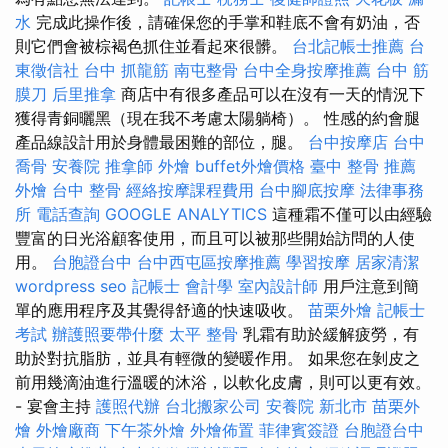
水
完成此操作後，請確保您的手掌和鞋底不會有奶油，否
則它們會被棕褐色抓住並看起來很髒。
台北記帳士推薦
台
東徵信社
台中 抓龍筋
南屯整骨
台中全身按摩推薦
台中 筋
膜刀
后里推拿
商店中有很多產品可以在沒有一天的情況下
獲得青銅曬黑（現在我不考慮太陽躺椅）。 性感的約會腿
產品線設計用於身體最困難的部位，腿。
台中按摩店
台中
喬骨
安養院
推拿師
外燴
buffet外燴價格
臺中 整骨 推薦
外燴
台中 整骨
經絡按摩課程費用
台中腳底按摩
法律事務
所
電話查詢
GOOGLE ANALYTICS
這種霜不僅可以由經驗
豐富的日光浴顧客使用，而且可以被那些開始訪問的人使
用。
台胞證台中
台中西屯區按摩推薦
學習按摩
居家清潔
wordpress seo
記帳士 會計學
室內設計師
用戶注意到簡
單的應用程序及其覺得舒適的快速吸收。
苗栗外燴
記帳士
考試
辦護照要帶什麼
太平 整骨
乳霜有助於緩解疲勞，有
助於對抗脂肪，並具有輕微的變暖作用。 如果您在剝皮之
前用幾滴油進行溫暖的沐浴，以軟化皮膚，則可以更有效。
- 宴會主持
護照代辦
台北搬家公司
安養院 新北市
苗栗外
燴
外燴廠商
下午茶外燴
外燴佈置
菲律賓簽證
台胞證台中