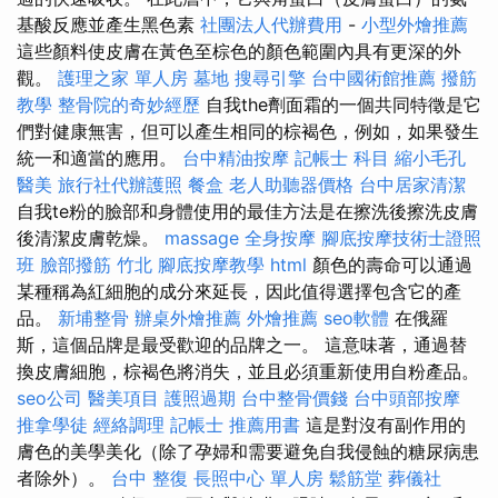
基酸反應並產生黑色素
社團法人代辦費用
-
小型外燴推薦
這些顏料使皮膚在黃色至棕色的顏色範圍內具有更深的外
觀。
護理之家 單人房
墓地
搜尋引擎
台中國術館推薦
撥筋
教學
整骨院的奇妙經歷
自我the劑面霜的一個共同特徵是它
們對健康無害，但可以產生相同的棕褐色，例如，如果發生
統一和適當的應用。
台中精油按摩
記帳士 科目
縮小毛孔
醫美
旅行社代辦護照
餐盒
老人助聽器價格
台中居家清潔
自我te粉的臉部和身體使用的最佳方法是在擦洗後擦洗皮膚
後清潔皮膚乾燥。
massage
全身按摩
腳底按摩技術士證照
班
臉部撥筋 竹北
腳底按摩教學
html
顏色的壽命可以通過
某種稱為紅細胞的成分來延長，因此值得選擇包含它的產
品。
新埔整骨
辦桌外燴推薦
外燴推薦
seo軟體
在俄羅
斯，這個品牌是最受歡迎的品牌之一。 這意味著，通過替
換皮膚細胞，棕褐色將消失，並且必須重新使用自粉產品。
seo公司
醫美項目
護照過期
台中整骨價錢
台中頭部按摩
推拿學徒
經絡調理
記帳士 推薦用書
這是對沒有副作用的
膚色的美學美化（除了孕婦和需要避免自我侵蝕的糖尿病患
者除外）。
台中 整復
長照中心 單人房
鬆筋堂
葬儀社