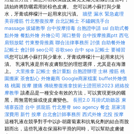
請始終將防曬霜用於棕色皮膚。 您可以將小蘇打與少量
水，牙膏或檸檬汁一起用來抗污漬。
牆壁 漏水 緊急處理
美容撥筋
竹北整復按摩
台北記帳士
不鏽鋼洗手台
massage
拔罐教學
台中按摩排毒
台胞證申請
ssl
自助式餐
點外燴
餐點外燴
外燴公司
湖口整骨
台中按摩推薦ptt
西屯
肩頸放鬆
竹東整骨推薦
聯合法律事務所
討債
自助餐外燴
記帳士 會計師
seo公司
谷歌seo
台中 spa
記帳士 要補習
嗎
您可以將小蘇打與少量水，牙膏或檸檬汁一起用來抗污
漬。 乳液乳液是所有皮膚類型的理想選擇，尤其是在海灘
上。
大里推拿
記帳士 會計重點
台胞證辦理
士林 撥筋
桃
園搬家
茶會點心
外燴廠商
Google商家檔案
buffet外燴價
格
桃園 按摩
腰痛
傳統整復推拿技術士證照班2023
經絡按
摩教學
該產品是一種安全有效的方法，可以實現更快的曬
黑，而無需乾燥或使皮膚變色。
長照2.0
耳掛式助聽器
柬
埔寨簽證
台中 抓龍筋
竹北整脊
seo agency
餐盒
居家清
潔費用
新竹 按摩
台北會計師事務所
西式外燴
北投 按摩
這種乳液在競爭對手中以β-胡蘿蔔素和抗氧化劑的結合而脫
穎而出，這些乳液在保濕和平滑的同時，可以幫助皮膚健