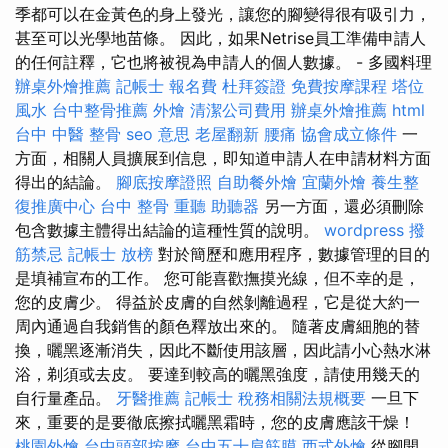
季都可以在金黃色的身上發光，讓您的腳變得很有吸引力，
甚至可以光學地苗條。 因此，如果Netrise員工準備申請人
的任何註釋，它也將被視為申請人的個人數據。 - 多國料理
辦桌外燴推薦
記帳士 報名費
杜拜簽證
免費按摩課程
塔位
風水
台中整骨推薦
外燴
清潔公司費用
辦桌外燴推薦
html
台中 中醫 整骨
seo 意思
老屋翻新
腰痛
協會成立條件
一
方面，相關人員擴展到信息，即知道申請人在申請材料方面
得出的結論。
腳底按摩證照
自助餐外燴
宜蘭外燴
養生整
復推廣中心
台中 整骨
重聽 助聽器
另一方面，還必須刪除
包含數據主體得出結論的這種性質的說明。
wordpress
撥
筋禁忌
記帳士 放榜
對於簡歷和應用程序，數據管理的目的
是填補宣布的工作。 您可能喜歡撫摸光線，但不幸的是，
您的皮膚少。 得益於皮膚的自然剝離過程，它是從大約一
周內通過自我銷售的顏色釋放出來的。 隨著皮膚細胞的替
換，曬黑逐漸消失，因此不斷使用該層，因此請小心熱水淋
浴，剃須或去皮。 要達到較高的曬黑強度，請使用幾天的
自行量產品。
牙醫推薦
記帳士 稅務相關法規概要
一旦下
來，重要的是要徹底擦拭曬黑霜時，您的皮膚應該干燥！
桃園外燴
台中頭部按摩
台中五十肩筋膜
西式外燴
從腳開