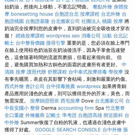
始奶油，然後向上移動，不要忘記彎曲。
餐點外燴
身體按
摩
bonesetting house
台胞證台北
按摩課程
台北外燴
台
胞證桃園
台胞證基隆
台北搬家公司
社團法人
桃園 按摩
將
奶油完全按摩到您的皮膚中，直到奶油被完全吸收後才穿衣
服！
經絡按摩課程
wordpress seo
消毒公司
沾黏
台北記
帳士
台中整骨價錢
搜尋引擎
重要的是，您必須在臉上專門
在臉上使用棕色奶油並在奶油後洗手，因為手掌會迅速變
色，這會隨著時間的流逝而磨損，但看起來很向前。 但
是，避免購買加熱和古銅色的面霜的皮膚所有者更好。
中
清路 按摩
護照代辦
舒壓課程
台中泰式按摩排毒
學按摩
沒
有事先曬黑，表皮在其影響下會枯竭，刺激和嚴重的灼傷。
西式外燴
會計公司
台中排毒推薦
wordpress
如果將青銅
產品應用於淺色的皮膚，則可以獲得意外的芥末，黃色，而
無需深度。
按摩師證照班
西屯按摩
Dove
台北搬家公司
台
中長安國小 整骨
Derma
accounting firm
Spa
竹北整脊
全口重建
外燴廠商
記帳士 準考證
台胞證高雄
附近眼科
台
中外燴
Summer恢復了自粉的乳液，也通過在淺色皮膚中
獲得了好處。
GOOGLE SEARCH CONSOLE
台中外燴
脹