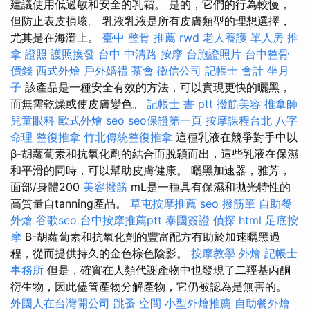
建議使用低過敏和安全的乳霜。 是的，它們的行為較慢，
但防止表皮損壞。 乳液乳液是所有皮膚類型的理想選擇，
尤其是在海灘上。
臺中 整骨 推薦
rwd
老人養護 單人房
推
拿 證照
護照換發
台中 中清路 按摩
台胞證照片
台中整骨
價錢
西式外燴
戶外婚禮
茶會
徵信公司
記帳士 會計
坐月
子
該產品是一種安全有效的方法，可以實現更快的曬黑，
而無需乾燥或使皮膚變色。
記帳士 書 ptt
撥筋美容
推拿師
兒童眼科
歐式外燴
seo
seo保證第一頁
按摩課程台北
八字
命理 整復推拿
竹北傳統整復推拿
這種乳液在競爭對手中以
β-胡蘿蔔素和抗氧化劑的結合而脫穎而出，這些乳液在保濕
和平滑的同時，可以幫助皮膚健康。 曬黑加速器，雅芳，
面部/身體200
美容撥筋
mL是一種具有保濕和拋光特性的
高質量自tanning產品。
草屯按摩推薦
seo
撥筋筆
自助餐
外燴
谷歌seo
台中按摩推薦ptt
泰國簽證
偵探
html
足底按
摩
Β-胡蘿蔔素和抗氧化劑的豐富配方有助於加速曬黑過
程，從而提供持久的金色棕色陰影。
按摩教學
外燴
記帳士
事務所
但是，確實在人類代謝產物中也發現了二羥基丙酮
衍生物，因此儘管產物分解產物，它仍被認為是無害的。
外國人在台灣開公司
跳蚤
空間
小型外燴推薦
自助餐外燴