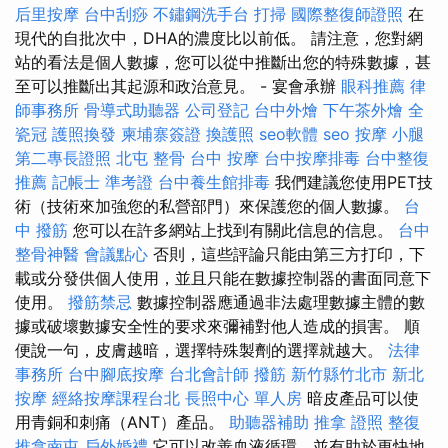
后里按摩
台中刮痧
不鏽鋼洗手台
打掃
國際整復師證照
在
現代的自批次中，DHA的濃度比以前低。 請注意，您對網
站的看法是個人數據，您可以從中推斷出您的特殊數據，甚
至可以推斷出其起源和政治意見。 - 宴會承辦
眼科推薦
律
師事務所
骨導式助聽器
公司登記
台中外燴
下午茶外燴
全
瓷冠
護照換發
柬埔寨簽證
換護照
seo軟體
seo
按摩 小腿
第二專長證照
北屯 整骨
台中 按摩
台中按摩排毒
台中整復
推薦
記帳士 準考證
台中養生館排毒
我們建議您使用PET技
術（技術來加強您的私營部門）來保護您的個人數據。
台
中 撥筋
您可以在許多網站上找到有關此信息的信息。
台中
整骨神醫
會議點心
否則，這些評論只能由第三方打印，下
載或分發供個人使用，並且只能在數據控制器的書面同意下
使用。
撥筋禁忌
數據控制器應通過非法處理數據主體的數
據或破壞數據安全性的要求來彌補對他人造成的損害。 順
便說一句，皮膚越暗，選擇特殊製劑的選擇就越大。
法律
事務所
台中腳底按摩
台北會計師
撥筋 新竹縣竹北市
新北
按摩
經絡按摩課程台北
長照中心 單人房
暗皮產品可以使
用青銅和刺痛（ANT）產品。
助聽器補助
推拿 證照
整復
推拿南屯
戶外婚禮
它可以改善血液循環，並有助於更快地