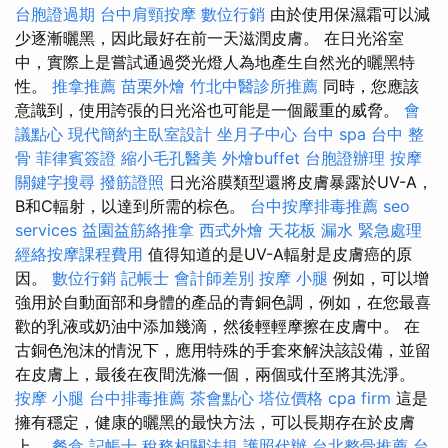
台胞證過期
台中肩頸按摩
數位行銷
由於使用保濕霜可以減
少逐漸曬黑，因此最好在前一天滋潤皮膚。 在日光浴室
中，實際上是嘗試通過熒光燈人為地產生自然光的曬黑特
性。
推拿推薦
苗栗外燴
竹北中醫診所推薦
同時，您應該
意識到，使用誇張的日光浴也可能是一個嚴重的威脅。
會
議點心
現代簡約主臥室設計
坐月子中心
台中 spa
台中 整
骨
菲律賓簽證
縮小毛孔醫美
外燴buffet
台胞證辦理
按摩
關鍵字搜尋
撥筋證照
日光浴膜類型還將皮膚暴露於UV-A，
B和C輻射，以達到所需的棕色。
台中按摩排毒推薦
seo
services
益園益筋絡推拿
西式外燴
天花板 漏水 緊急處理
經絡按摩課程費用
值得知道的是UV-A輻射是皮膚癌的原
因。
數位行銷
記帳士 會計師差別
按摩 小腿
例如，可以增
強用於自動面部和身體的產品的青銅色調，例如，在您最喜
歡的乳液或奶油中添加幾滴，然後輕輕摩擦在皮膚中。 在
古銅色泡沫的情況下，應用特殊的手套來解決該設備，並留
在皮膚上，最後在夜間洗滌一個，兩個或什至將其洗淨。
按摩 小腿
台中排毒推薦
茶會點心
塔位價格
cpa firm
這是
擁有穩定，健康的曬黑的最快方法，可以長期存在於皮膚
上。
餐盒
記帳士 稅務相關法規
護照代辦
台北整骨推薦
台