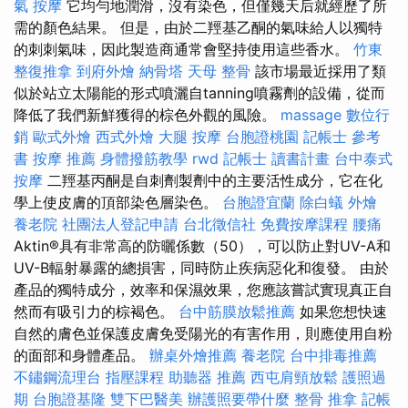
氣 按摩
它均勻地潤滑，沒有染色，但僅幾天后就經歷了所
需的顏色結果。 但是，由於二羥基乙酮的氣味給人以獨特
的刺刺氣味，因此製造商通常會堅持使用這些香水。
竹東
整復推拿
到府外燴
納骨塔
天母 整骨
該市場最近採用了類
似於站立太陽能的形式噴灑自tanning噴霧劑的設備，從而
降低了我們新鮮獲得的棕色外觀的風險。
massage
數位行
銷
歐式外燴
西式外燴
大腿 按摩
台胞證桃園
記帳士 參考
書
按摩 推薦
身體撥筋教學
rwd
記帳士 讀書計畫
台中泰式
按摩
二羥基丙酮是自刺劑製劑中的主要活性成分，它在化
學上使皮膚的頂部染色層染色。
台胞證宜蘭
除白蟻
外燴
養老院
社團法人登記申請
台北徵信社
免費按摩課程
腰痛
Aktin®具有非常高的防曬係數（50），可以防止對UV-A和
UV-B輻射暴露的總損害，同時防止疾病惡化和復發。 由於
產品的獨特成分，效率和保濕效果，您應該嘗試實現真正自
然而有吸引力的棕褐色。
台中筋膜放鬆推薦
如果您想快速
自然的膚色並保護皮膚免受陽光的有害作用，則應使用自粉
的面部和身體產品。
辦桌外燴推薦
養老院
台中排毒推薦
不鏽鋼流理台
指壓課程
助聽器 推薦
西屯肩頸放鬆
護照過
期
台胞證基隆
雙下巴醫美
辦護照要帶什麼
整骨 推拿
記帳