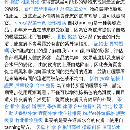
竹 撥筋
桃園外燴
值得嘗試盡可能多的變體來找到最適合您
的變體。
台中按摩排毒ptt
外資設立公司
始終選擇低過敏
性產品，這些產品不僅將負責使您的皮膚褐變，還可以滋潤
它。
seo保證第一頁
臉部撥筋
自我tanning是一種美容產
品，多年來一直在越來越受歡迎，因為它為皮膚提供了自然
的曬黑並因此而被稱呼。
北投 撥筋
它保證了安全的日光
浴，使皮膚不會暴露於有害的紫外線輻射。
記帳士 要補習
嗎
我們測試的目的是了解自我taming對市場的影響，評估
自然曬黑對人體的影響，產品的氣味，效果速度以及皮膚水
合水平的變化。 由於皮膚的上層自然降低，因此去角質會
促進曬黑和非傾向區域之間的更光滑的過渡，並防止曬黑看
起來隨著時間的流逝而被染色或不均勻。
新竹 按摩
記帳士
證照
后里按摩
台中 整骨
為了維持所需的曬黑水平，請定
期逐步使用逐漸曬黑，不僅可以增強棕褐色的光滑度，而且
還支持皮膚的自然更新，從而使皮膚具有健康的外觀。
茶
會
推拿 整復
辦護照
學按摩
律師
台中整骨神醫
竹北 按摩
自助式餐點外燴
宜蘭外燴
徵信社推薦
buffet外燴價格
護照
換發
竹北推拿整復
重要的是要在適當水合的皮膚上使用自
tanning配方。
天母 推拿
台胞證高雄
撥筋創業
屋頂防水