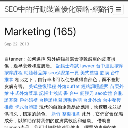
SEO中的行動裝置優化策略-網路行銷
Marketing (165)
Sep 22, 2013
自tanner：如何選擇 紫外線輻射還會導致嚴重的皮膚損
傷，過早衰老和皮膚癌。
記帳士考試
lawyer
台中運動按摩
按摩課程
助聽器品牌
seo保證第一頁
美式整復 筋膜
台中
推拿
相比之下，自行車者可以使您獲得自然色，而不會對
皮膚有害。
美式整復課程
外燴buffet
經絡調理證照
苗栗外
燴
中式外燴菜單
記帳士考試 書
台中 筋膜刀
seo軟體
台胞
證基隆
戶外婚禮
台胞證桃園
護照過期
台北外燴
台中整復
推薦
卡式台胞證
現代的自動企業易於應用，快速吸收並提
供持久，穩定的顏色。
新竹 整復推拿
此外，它們富含保濕
成分，以幫助保持我們的皮膚柔軟度和健康。 借助自
tanning產品，您可以輕鬆地達到健康，曬黑的皮膚的效