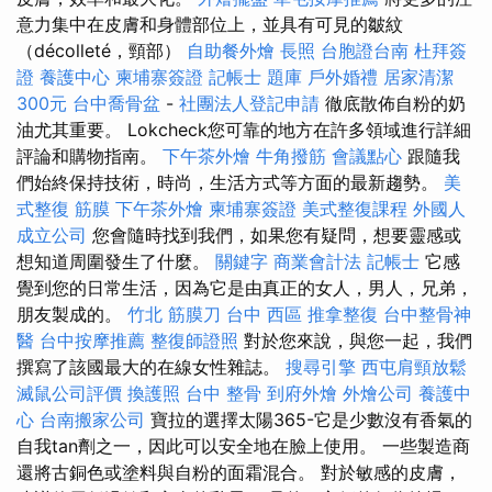
意力集中在皮膚和身體部位上，並具有可見的皺紋
（décolleté，頸部）
自助餐外燴
長照
台胞證台南
杜拜簽
證
養護中心
柬埔寨簽證
記帳士 題庫
戶外婚禮
居家清潔
300元
台中喬骨盆
-
社團法人登記申請
徹底散佈自粉的奶
油尤其重要。 Lokcheck您可靠的地方在許多領域進行詳細
評論和購物指南。
下午茶外燴
牛角撥筋
會議點心
跟隨我
們始終保持技術，時尚，生活方式等方面的最新趨勢。
美
式整復 筋膜
下午茶外燴
柬埔寨簽證
美式整復課程
外國人
成立公司
您會隨時找到我們，如果您有疑問，想要靈感或
想知道周圍發生了什麼。
關鍵字
商業會計法 記帳士
它感
覺到您的日常生活，因為它是由真正的女人，男人，兄弟，
朋友製成的。
竹北 筋膜刀
台中 西區 推拿整復
台中整骨神
醫
台中按摩推薦
整復師證照
對於您來說，與您一起，我們
撰寫了該國最大的在線女性雜誌。
搜尋引擎
西屯肩頸放鬆
滅鼠公司評價
換護照
台中 整骨
到府外燴
外燴公司
養護中
心
台南搬家公司
寶拉的選擇太陽365-它是少數沒有香氣的
自我tan劑之一，因此可以安全地在臉上使用。 一些製造商
還將古銅色或塗料與自粉的面霜混合。 對於敏感的皮膚，