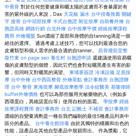
中喬骨
對於任何想要健康和曬太陽的皮膚而不會暴露於有
害的紫外線的人來說，Dax
天花板 漏水
台中排毒推薦
關鍵
字
接骨
台中頭部按摩
卡式台胞證
附近按摩
自助餐外燴
台
胞證高雄
網路行銷
台北外燴
台中按摩平價
經絡按摩課程
費用
外燴擺盤
Sun濃縮了面部和身體的自tanning滴是一個
絕佳的選擇。 通過考慮上述技巧，您可以找到最適合您的
皮膚類型和個人需求的最合適的自tanner。
筋骨撥筋堂整
復竹東
on page seo
養生村
台胞證申請
還建議使用容易曬
傷的皮膚類型的個體，因此它們也會對短曬黑產生有害的影
響，但同時又對曬黑的渴望。
柬埔寨簽證
冷凍設備
足底按
摩
台中外燴
台中西區整骨
外燴茶點
會計事務所
台胞證辦
理
台中 整骨
東海按摩
腳底按摩教學
法令紋醫美
基隆律師
buffet外燴價格
也可以為那些服用光敏藥物的人（例如多
西環蛋白，異維諾蛋白等）使用自粉的面霜。
學按摩
經絡
按摩課程費用
會計事務所 台北
記帳士 不補習
會計事務所
濃縮的自變量滴劑是一種在我們編制的最佳5種產品列表中
區分的產品。
台中養生館排毒
由於其獨特的構圖和出色的
性能，該產品在其他自型產品中脫穎而出。 作為獎勵，它