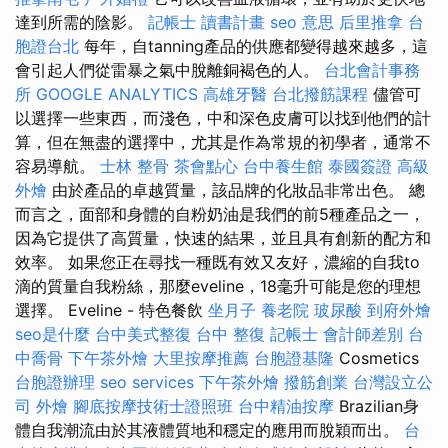
達到所需的陰影。
記帳士 讀書計畫
seo 意思
后里推拿
台
胞證台北
每年，自tanning產品的供應都變得越來越多，這
會引起人們從雷暴之氣中脫離銅褐色的人。
台北會計事務
所
GOOGLE ANALYTICS
高雄牙醫
台北撥筋課程
儘管可
以選擇一些東西，而淺色，中和深色皮膚可以找到他們的計
算，但在無盡的選擇中，尤其是作為常規的初學者，通常不
容易導航。
士林 整骨
茶會點心
台中養生館
泰國簽證
高級
外燴
由於產品的卓越質量，該品牌的化妝品非常出色。 總
而言之，面部和身體的自粉奶油是我們的前5種產品之一，
因為它提供了高質量，快速的結果，並且具有創新的配方和
效率。 如果您正在尋找一種既有效又友好，濃縮的自我to
滴的質量自我粉絲，那麼eveline，18毫升可能是您的理想
選擇。 Eveline - 特色餐飲
坐月子
養老院
玻尿酸
到府外燴
seo是什麼
台中美式整復
台中 整復
記帳士 會計師差別
台
中喬骨
下午茶外燴
大里按摩推薦
台胞證基隆
Cosmetics
台胞證辦理
seo services
下午茶外燴
撥筋創業
台灣設立公
司
外燴
腳底按摩技術士證照班
台中精油按摩
Brazilian身
體自我潮流由於其液體質地和穩定的應用而脫穎而出。
台