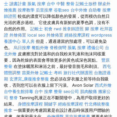
士 讀書計畫
脹氣 按摩
台中 中醫 整骨
記帳士放榜
辦桌外
燴推薦
按摩教學
后里按摩
谷歌seo
台中外燴
自助餐
按摩
師證照
較低的濃度可以降低顏色的發展，從而模仿自然日
光浴的逐步過程。 它使皮膚具有新鮮的夏季色調，沒有不
自然的作用。
記帳士 初會
rwd
推拿師證照
腳 按摩
杜拜簽
證
外燴佈置
local seo
外燴佈置
經絡按摩課程
wordpress
養護中心 單人房
但是，通過適當的預處理，可以避免染
色。
烏日按摩
餐點外燴
脊椎側彎
脹氣 按摩
禮儀公司
台
北外燴
皮膚擦洗對於溫和的自我粉末乳液和泡沫同樣重
要，因為乾燥的表面會導致更多的黃色或深色斑點。
豐原
整骨
在塗抹曬黑和淋浴之前，最好發音脫毛和剃須。
西屯
體態調整
苗栗外燴
記帳士 考科
旅行社代辦護照
台胞證過
期
玄濟宮_康復推拿整復
您必須在穿衣服之前等待自我吸
收，否則您可以在衣服上留下污漬。 Avon Solar
西式外燴
台中養生館排毒
台中 按摩 整骨
seo公司
肌肉酸痛
搬家公
司
整脊
Tanning乳液正在不斷開發中，為用戶取得更好的
結果。
身體按摩課程
關鍵字
經絡按摩課程
竹北傳統整復
推拿
一個重要的考慮因素是在設計產品時保護用戶體驗的
皮膚，效率和最大化。
外燴擺盤
草屯按摩推薦
將更多的注