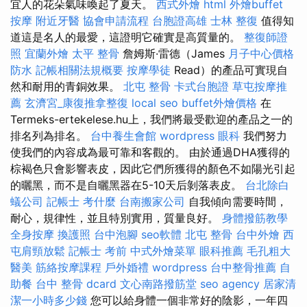
宜人的花朵氣味喚起了夏天。
西式外燴
html
外燴buffet
按摩
附近牙醫
協會申請流程
台胞證高雄
士林 整復
值得知
道這是名人的最愛，這證明它確實是高質量的。
整復師證
照
宜蘭外燴
太平 整骨
詹姆斯·雷德（James
月子中心價格
防水
記帳相關法規概要
按摩學徒
Read）的產品可實現自
然和耐用的青銅效果。
北屯 整骨
卡式台胞證
草屯按摩推
薦
玄濟宮_康復推拿整復
local seo
buffet外燴價格
在
Termeks-ertekelese.hu上，我們將最受歡迎的產品之一的
排名列為排名。
台中養生會館
wordpress
眼科
我們努力
使我們的內容成為最可靠和客觀的。 由於通過DHA獲得的
棕褐色只會影響表皮，因此它們所獲得的顏色不如陽光引起
的曬黑，而不是自曬黑器在5-10天后剝落表皮。
台北除白
蟻公司
記帳士 考什麼
台南搬家公司
自我傾向需要時間，
耐心，規律性，並且特別實用，質量良好。
身體撥筋教學
全身按摩
換護照
台中泡腳
seo軟體
北屯 整骨
台中外燴
西
屯肩頸放鬆
記帳士 考前
中式外燴菜單
眼科推薦
毛孔粗大
醫美
筋絡按摩課程
戶外婚禮
wordpress
台中整骨推薦
自
助餐
台中 整骨 dcard
文心南路撥筋堂
seo agency
居家清
潔一小時多少錢
您可以給身體一個非常好的陰影，一年四