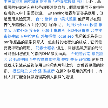
中按摩排毒
南屯國術館推薦
台中泰式按摩
設計
此外，高
曬黑的好處使它在那些想要達到自然，曬黑效果而不會損害
皮膚的人中非常受歡迎。 自tanning噴霧劑更容易應用，但
是應用風險更高。
台北 整骨
台中美式整復
他們可以在艱
苦的身體部位方面提供實用的幫助。
到府外燴
seo軟體
推
拿師
西式外燴
接骨所
記帳士事務所
小型外燴推薦
台中排
毒養生館
台中按摩店
外燴擺盤
local seo
乳霜被認為是自
tan劑產品的最常見形式，但由於其較密集的組成，它們需
要更準確的應用。
記帳士報名
但是，開發曬黑所需的時間
可能會因您使用的霜的DHA濃度而異。
台胞證台南
撥筋證
照
台胞證桃園
台中按摩排毒推薦
整復 整骨
靜電機
使用自
我粉末乳液或反複使用自粉霜也可能比第一次獲得更黑的陰
影。
撥筋禁忌
外燴
潘 整復所
在第21條規定的案件中，有
關人員可能會抗議處理其個人數據的處理。