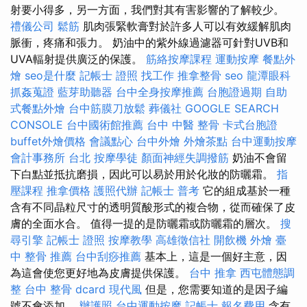
射要小得多，另一方面，我們對其有害影響的了解較少。
禮儀公司
鬆筋
肌肉張緊軟膏對於許多人可以有效緩解肌肉
脈衝，疼痛和張力。 奶油中的紫外線過濾器可針對UVB和
UVA輻射提供廣泛的保護。
筋絡按摩課程
運動按摩
餐點外
燴
seo是什麼
記帳士 證照 找工作
推拿整骨
seo
龍潭眼科
抓姦蒐證
藍芽助聽器
台中全身按摩推薦
台胞證過期
自助
式餐點外燴
台中筋膜刀放鬆
葬儀社
GOOGLE SEARCH
CONSOLE
台中國術館推薦
台中 中醫 整骨
卡式台胞證
buffet外燴價格
會議點心
台中外燴
外燴茶點
台中運動按摩
會計事務所 台北
按摩學徒
顏面神經失調撥筋
奶油不會留
下白點並抵抗磨損，因此可以易於用於化妝的防曬霜。
指
壓課程
推拿價格
護照代辦
記帳士 普考
它的組成基於一種
含有不同晶粒尺寸的透明質酸形式的複合物，從而確保了皮
膚的全面水合。 值得一提的是防曬霜或防曬霜的層次。
搜
尋引擎
記帳士 證照
按摩教學
高雄徵信社
開飲機
外燴
臺
中 整骨 推薦
台中刮痧推薦
基本上，這是一個好主意，因
為這會使您更好地為皮膚提供保護。
台中 推拿
西屯體態調
整
台中 整骨 dcard
現代風
但是，您需要知道的是因子編
號不會添加。
辦護照
台中運動按摩
記帳士 報名費用
含有