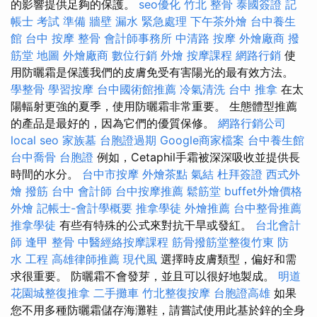
的影響提供足夠的保護。
seo優化
竹北 整骨
泰國簽證
記
帳士 考試 準備
牆壁 漏水 緊急處理
下午茶外燴
台中養生
館
台中 按摩 整骨
會計師事務所
中清路 按摩
外燴廠商
撥
筋堂 地圖
外燴廠商
數位行銷
外燴
按摩課程
網路行銷
使
用防曬霜是保護我們的皮膚免受有害陽光的最有效方法。
學整骨
學習按摩
台中國術館推薦
冷氣清洗
台中 推拿
在太
陽輻射更強的夏季，使用防曬霜非常重要。 生態體型推薦
的產品是最好的，因為它們的優質保修。
網路行銷公司
local seo
家族墓
台胞證過期
Google商家檔案
台中養生館
台中喬骨
台胞證
例如，Cetaphil手霜被深深吸收並提供長
時間的水分。
台中市按摩
外燴茶點
氣結
杜拜簽證
西式外
燴
撥筋 台中
會計師
台中按摩推薦
鬆筋堂
buffet外燴價格
外燴
記帳士-會計學概要
推拿學徒
外燴推薦
台中整骨推薦
推拿學徒
有些有特殊的公式來對抗干旱或發紅。
台北會計
師
逢甲 整骨
中醫經絡按摩課程
筋骨撥筋堂整復竹東
防
水 工程
高雄律師推薦
現代風
選擇時皮膚類型，偏好和需
求很重要。 防曬霜不會發芽，並且可以很好地製成。
明道
花園城整復推拿
二手攤車
竹北整復按摩
台胞證高雄
如果
您不用多種防曬霜儲存海灘鞋，請嘗試使用此基於鋅的全身