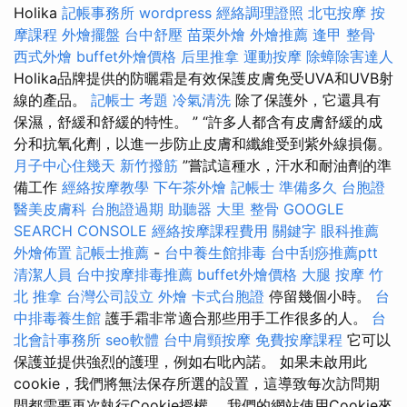
Holika
記帳事務所
wordpress
經絡調理證照
北屯按摩
按
摩課程
外燴擺盤
台中舒壓
苗栗外燴
外燴推薦
逢甲 整骨
西式外燴
buffet外燴價格
后里推拿
運動按摩
除蟑除害達人
Holika品牌提供的防曬霜是有效保護皮膚免受UVA和UVB射
線的產品。
記帳士 考題
冷氣清洗
除了保護外，它還具有
保濕，舒緩和舒緩的特性。 ” “許多人都含有皮膚舒緩的成
分和抗氧化劑，以進一步防止皮膚和纖維受到紫外線損傷。
月子中心住幾天
新竹撥筋
”嘗試這種水，汗水和耐油劑的準
備工作
經絡按摩教學
下午茶外燴
記帳士 準備多久
台胞證
醫美皮膚科
台胞證過期
助聽器
大里 整骨
GOOGLE
SEARCH CONSOLE
經絡按摩課程費用
關鍵字
眼科推薦
外燴佈置
記帳士推薦
-
台中養生館排毒
台中刮痧推薦ptt
清潔人員
台中按摩排毒推薦
buffet外燴價格
大腿 按摩
竹
北 推拿
台灣公司設立
外燴
卡式台胞證
停留幾個小時。
台
中排毒養生館
護手霜非常適合那些用手工作很多的人。
台
北會計事務所
seo軟體
台中肩頸按摩
免費按摩課程
它可以
保護並提供強烈的護理，​​例如右吡內諾。 如果未啟用此
cookie，我們將無法保存所選的設置，這導致每次訪問期
間都需要再次執行Cookie授權。 我們的網站使用Cookie來