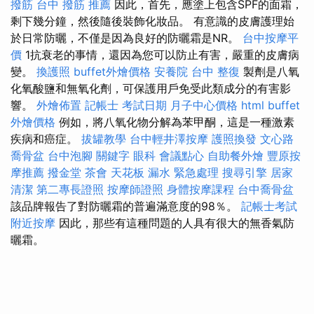
撥筋
台中 撥筋 推薦
因此，首先，應塗上包含SPF的面霜，
剩下幾分鐘，然後隨後裝飾化妝品。 有意識的皮膚護理始
於日常防曬，不僅是因為良好的防曬霜是NR。
台中按摩平
價
1抗衰老的事情，還因為您可以防止有害，嚴重的皮膚病
變。
換護照
buffet外燴價格
安養院
台中 整復
製劑是八氧
化氧酸鹽和無氧化劑，可保護用戶免受此類成分的有害影
響。
外燴佈置
記帳士 考試日期
月子中心價格
html
buffet
外燴價格
例如，將八氧化物分解為苯甲酮，這是一種激素
疾病和癌症。
拔罐教學
台中輕井澤按摩
護照換發
文心路
喬骨盆
台中泡腳
關鍵字
眼科
會議點心
自助餐外燴
豐原按
摩推薦
撥金堂
茶會
天花板 漏水 緊急處理
搜尋引擎
居家
清潔
第二專長證照
按摩師證照
身體按摩課程
台中喬骨盆
該品牌報告了對防曬霜的普遍滿意度的98％。
記帳士考試
附近按摩
因此，那些有這種問題的人具有很大的無香氣防
曬霜。