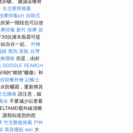
步驟。 建議這種替
蚤
台北整骨推薦
按摩排毒ptt
自助式
鼻的第一階段也可以使
按摩排毒
新竹 按摩
居
F30抗灌木面霜可提
分結合在一起。
外燴
成績 查詢
老鼠
台灣
t外燴價格
但是，由於
威
GOOGLE SEARCH
於B的“燃燒”曬傷）和
自助餐外燴
記帳士
水防曬霜，重新將其
竹北腰痛
請注意，鎳
風水
不要減少以查看
ELTAMD紫外線清晰
 讓我知道您的想
摩
竹北整復推薦
戶外
請
美容撥筋
seo
大