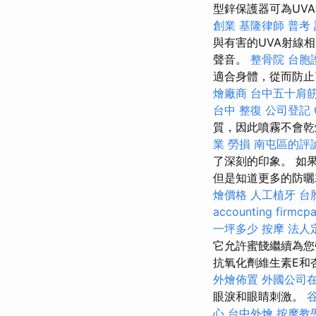
型鋅保護器可為UV
創業
基隆律師
普考
與有害的UVA射線
聲音。
整骨院
台胞
適合身體，從而防止
燴廠商
台中五十肩
台中 整復
公司登記
質，因此噴霧不會
業 勞損 南屯區的評
了深刻的印象。 如
但是知道更多的防曬
燴價格
人工植牙
台
accounting firmcp
一坪多少
按摩
法人
它允許蜜餞繼續為您
抗氧化劑維生素E和
外燴佈置
外國公司
眼淚和眼睛刺激。
谷
心
台中外燴
按摩教