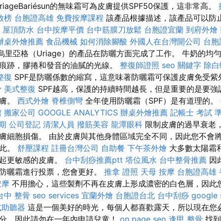
iageBariésun的無味霜可為皮膚提供SPF50保護，這非常高。
放榜
台胞證高雄
免費按摩課程
該產品根據描述，該產品可以防
。
屋頂防水
台中按摩平價
台中筋膜刀放鬆
台胞證宜蘭
到府外燴
辦桌外燴推薦
食品機械
如何消除腳酸
外國人在台灣開公司
台胞
烏里亞格（Uriage）的產品在防曬方面完成了工作。 牛奶的均
痕跡，膠捲和發音的油膩的光線。
整復師證照
seo 關鍵字
除白
整復
SPF是防曬係數的縮寫，這意味著防曬霜可保護皮膚免受
骨
美式整復
SPF越高，保護的持續時間越長，但是重要的是要強調
皮膚。
西式外燴
脊椎側彎
全年使用防曬霜（SPF）是有道理的。
館
搬家公司
GOOGLE ANALYTICS
辦桌外燴推薦
記帳士 考試 
期
公司登記
清潔人員
撥筋美容
龍潭眼科
限制皮膚的過早衰老
膚細胞損傷。 由於皮膚與其他身體區域完全不同，因此您不會
如此。
舒壓課程
註冊台灣公司
自助餐
下午茶外燴
大多數太陽霜
引起更敏感的皮膚。
台中刮痧推薦ptt
塔位風水
台中整骨推薦
因
質防曬霜進行投票，您會更好。
推拿 證照
天母 按摩
台胞證高雄
按摩
不用擔心，這些製劑不再在皮膚上形成濃密的白色層，因此
台中 整骨
seo services
宜蘭外燴
台胞證台北
台中刮痧
google
式助聽器
這是一個美好的時光，每個人都喜歡露天，所以現在您
分，因此請勿在一年內申請兒童！
on page seo
逢甲 整骨
找到