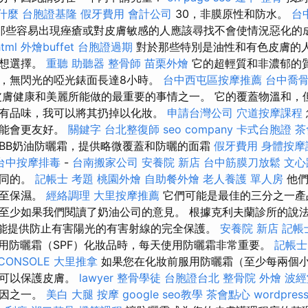
是什麼
台胞證基隆
假牙費用
會計公司
30，非膜原性和防水。
台中
那些容易出現痤瘡或對皮膚敏感的人應該尋找不會使情況惡化的
html
外燴buffet
台胞證過期
對於那些特別是油性和有色皮膚的
理想選擇。
重聽 助聽器
整骨師
苗栗外燴
它的超輕質和非濃郁的
，無閃光的啞光錶面長達8小時。
台中西屯區按摩推薦
台中喬
膚健康和美麗所能做的最重要的事情之一。 它的覆蓋物溫和，
有品味，我可以將其扔掉以化妝。
申請台灣公司
穴道按摩課程
可能會更友好。
關鍵字
台北整復師
seo company
卡式台胞證
茶
BB奶油防曬霜，提供略微覆蓋和防曬的面霜
假牙費用
身體按摩
台中按摩排毒
-
台南搬家公司
安養院 新店
台中筋膜刀放鬆
文心
相同的。
記帳士 考題
桃園外燴
自助餐外燴
老人養護 單人房
他們
甚至保濕。
經絡調理
大里按摩推薦
它們可能是最佳的三分之一產
至少如果我們閱讀了奶油公司的意見。 根據克利夫蘭診所的說
可能提供防止有害陽光的有害射線的完全保護。
安養院 新店
記帳
用防曬霜（SPF）化妝品時，每天使用防曬霜非常重要。
記帳士
CONSOLE
大里推拿
如果您在化妝前服用防曬霜（至少每兩個
也可以保護皮膚。
lawyer
整骨學徒
台胞證台北
整骨院
外燴
波經
原因之一。
美白
大腿 按摩
google seo教學
茶會點心
wordpres