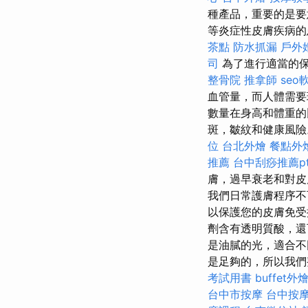
種產品，重要的是要
等炎症性皮膚疾病的
茶點
防水抓漏
戶外
司
為了進行適當的
整骨院
推拿師
seo
血管量，而人體需
數量在身高和體重的
斑，皺紋和健康風險
位
台北外燴
餐點外
推薦
台中刮痧推薦pt
膚，過早衰老和對
我們日常護膚程序
以保護您的皮膚免受
劑含有透明質酸，還
是油膩的光，適合不
是足夠的，所以我們
考試用書
buffet外
台中市按摩
台中按