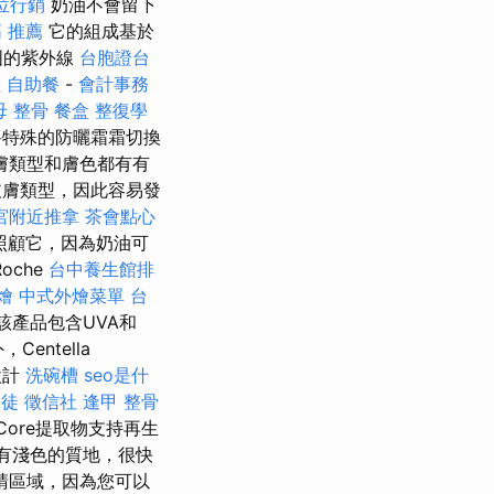
位行銷
奶油不會留下
 推薦
它的組成基於
固的紫外線
台胞證台
社
自助餐
-
會計事務
母 整骨
餐盒
整復學
特殊的防曬霜霜切換
膚類型和膚色都有有
皮膚類型，因此容易發
宮附近推拿
茶會點心
照顧它，因為奶油可
oche
台中養生館排
燴
中式外燴菜單
台
該產品包含UVA和
ntella
設計
洗碗槽
seo是什
學徒
徵信社
逢甲 整骨
Core提取物支持再生
有淺色的質地，很快
睛區域，因為您可以