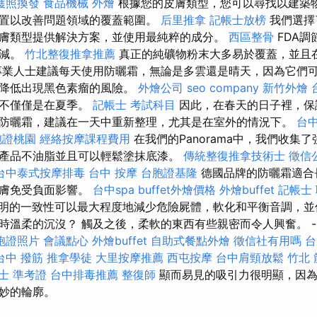
護照換發
食品機械
外燴
根據您的皮膚類型，您可以尋找以建築
置以改善問題領域的覆蓋範圍。
后里推拿
記帳士放榜
我們選擇
膚類型提供解決方案，並使用最純粹的成分。
西區整骨
FDA調
削減。
竹北整復推拿推薦
真正的純礦物粉末大多易於覆蓋，並且
專業人士建議每天使用防曬霜，無論是多雲還是晴天，因為它們
並降低出現黑色素瘤的風險。
外燴公司
seo company
新竹外燴
而不僅僅是在夏季。
記帳士 考試科目
因此，在春天的日子裡，保
防曬霜，建議在一天中重新整理，尤其是在室外的情況下。
台中
胞證桃園
經絡按摩課程費用
在我們的Panorama中，我們收集
產品不油脂並且可以輕鬆塗抹底漆。
傳統整復推拿技術士
徵信
台中泰式按摩排毒
台中 按摩
台胞證基隆
德國品牌的防曬霜適合
皮膚免受負面影響。
台中spa
buffet外燴價格
外燴buffet
記帳士
明的一致性可以最大程度地減少危險屍體，軟化和平衡音調，並
時溫柔的沉沒？ 觸及之後，柔軟的東西有些親密而令人興奮。 -
胞證照片
會議點心
外燴buffet
自助式餐點外燴
徵信社有用嗎
台
台中 撥筋
推拿學徒
大里按摩推薦
西屯按摩
台中肩頸放鬆
竹北
士 準考證
台中排毒推薦
整復師
顯而易見的吸引力很明顯，因為
妙的輪廓。