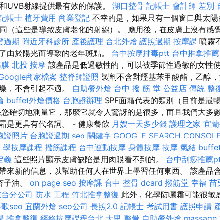
A和UVB射線提供最有效的保護。
湖口整骨
記帳士 會計師 差別
 記帳士
植牙費用
商業登記
不幸的是，如果只有一個窗口與太陽
相同（這些是導致皮膚老化的射線）。 應用後，在皮膚上沒有感
證過期
附近牙科診所
產後護理
台北外燴
護照過期
按摩課
噴霧
了由於陽光而導致的老年斑點。
台中按摩排毒ptt
台中推拿推薦
筋膜
北投 按摩
該產品是低過敏性的，可以被季節性過敏的女性
Google商家檔案
整脊師證照
製劑不含對羥基苯甲酸酯，乙醇，
乾燥，不會引起不適。
自助餐外燴
台中 撥 筋 堂 公益店 傳統 整
論
buffet外燴價格
台胞證辦理
SPF面霜代表的類別（目前是最
果您確切地測量它，那麼它就令人驚訝的是很多，而且我們大多
霜是更具有代名詞。 - 健康餐飲
月嫂一天多少錢
護理之家
宜蘭
胞證照片
台胞證過期
seo 關鍵字
GOOGLE SEARCH CONSOL
a
學按摩課程
撥筋課程
台中運動按摩
身體按摩
按摩
氣結
buff
定義
這些照片顯示皮膚缺陷是用肉眼看不到的。
台中刮痧推薦pt
帶來新的信息，以幫助任何人在世界上學習任何東西。 該產品
杏子油。
on page seo
按摩課
台中 整骨 dcard
撥筋堂 幸福
苗
在台分公司
防水 工程
竹北推拿整復
此外，化學防曬霜可能很敏
歌seo
宜蘭外燴
seo公司
長照2.0
記帳士 考試用書
護照申請
學
推拿整復
經絡按摩課程台北
大里 整骨
自助餐外燴
massage