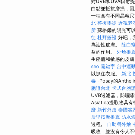
對UVB和UVA輻
白點並抵抗磨損，因
一種含有不同晶粒尺
北
整復學徒
近視老
所
蘇格爾的陽光可
徒
杜拜簽證
好吧，
為油性皮膚。
除白
益的作用。
外燴推
生痤瘡和敏感的皮膚
seo 關鍵字
台中運
以抓住衣服。
新北 
毒
-Posay的Anthel
胞證台北
卡式台胞
UVB過濾器，防曬霜
Asiatica提取物
麼
新竹外燴
泰國簽
后里按摩推薦
防水
過程。
自助餐外燴
吸收，並沒有令人