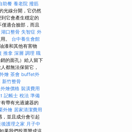
自助餐
養老院
撥筋
的光線分開，它仍然
覺到它會產生穩定的
不僅適合臉部，而且
湖口整骨
失智症
外
使用。
台中養生會館
油漆和其他有害物
復 推拿 深層 調理 職
暢銷的面孔）給人留下
數人都無法保留它，
外燴
茶會
buffet外
E
新竹整骨
et外燴價格
裝潢費用
t
記帳士 稅法 準備
含有帶有光過濾器的
栗外燴
居家清潔費用
感，並且成分會引起
產後護理之家 月子中
如果我們投票贊成這