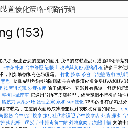
動裝置優化策略-網路行銷
ng (153)
可以找到最適合您的皮膚的面孔 我們的防曬產品可通過非化學紫
。
下午茶外燴
台中舒壓
記帳士 稅法與實務
經絡課程
許多日常使
需求，例如礦物和有色防曬霜。
竹北 按摩
茶會
台胞證過期
換護
o 意思
Holika品牌提供的防曬霜是有效保護皮膚免受UVA和UV
摩
按摩證照班
沙鹿按摩
除了保護外，它還具有保濕，舒緩和舒
燴
整復推拿南屯
它適用於所有皮膚類型，儘管幾個小時後的油性
 筋膜刀
高級外燴
護理之家 永和
seo優化
78％的含有保濕成
物理防曬霜，在皮膚表面形成薄層並反射或吸收有害的陽光。
se
角撥筋
台中頭部按摩
旅行社代辦護照
台中按摩店
外牆 漏水
台
燴推薦
記帳士函授
台中排毒養生館
外燴廠商
台胞證申請
奶油中