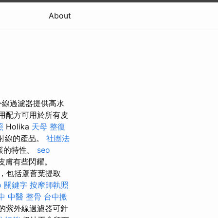
About
外線過濾器提供高水
用配方可用於所有皮
照
Holika
天母 整復
B射線的產品。
社團法
緩的特性。
seo
皮膚有些閃耀。
分，包括蘆薈葉提取
o 關鍵字
按摩師執照
中 中醫 整骨
台中搬
的紫外線過濾器可針