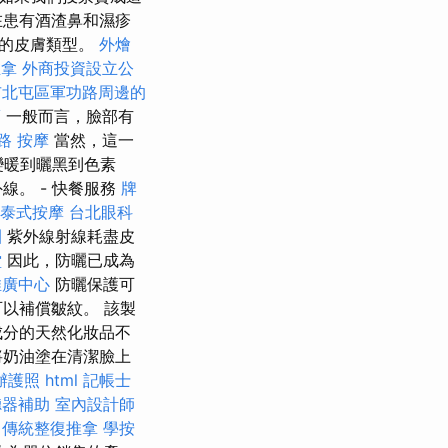
在患有酒渣鼻和濕疹
感的皮膚類型。
外燴
推拿
外商投資設立公
市北屯區軍功路周邊的
薦
一般而言，臉部有
路 按摩
當然，這一
變暖到曬黑到色素
。 - 快餐服務
牌
泰式按摩
台北眼科
團
紫外線射線耗盡皮
堂
因此，防曬已成為
推廣中心
防曬保護可
以補償皺紋。 該製
成分的天然化妝品不
將奶油塗在清潔臉上
辦護照
html
記帳士
聽器補助
室內設計師
傳統整復推拿
學按