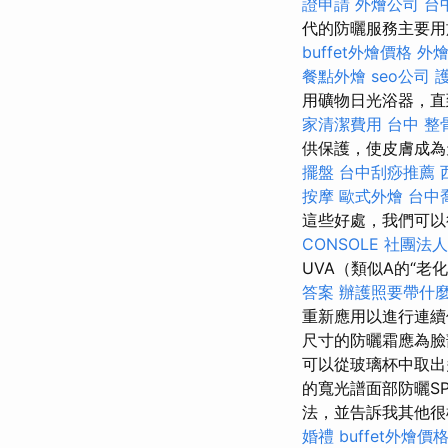
證申請
外燴公司
台
代的防曬服務主要用
buffet外燴價格
外
餐點外燴
seo公司
用礦物日光浴器，
家清潔費用
台中 整骨
供保護，使皮膚成為
擺盤
台中刮痧推薦
按摩
歐式外燴
台中
這些好處，我們可以
CONSOLE
社團法人
UVA（類似A的“
答案
辦護照要帶什
重新應用以進行連
尺寸的防曬霜應為
可以從玻璃杯中取
的寬光譜面部防曬S
法，並告訴我其他
婚禮
buffet外燴價