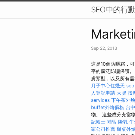
SEO中的行
Marketi
Sep 22, 2013
這是10個防曬霜，
平的廣泛防曬保護
膚類型，以及所有
月子中心住幾天
se
人登記申請
大腿 按
services
下午茶外
buffet外燴價格
台中
物。 這些成分充當
記帳士 補習
隆乳
牛
家公司推薦
辦桌外