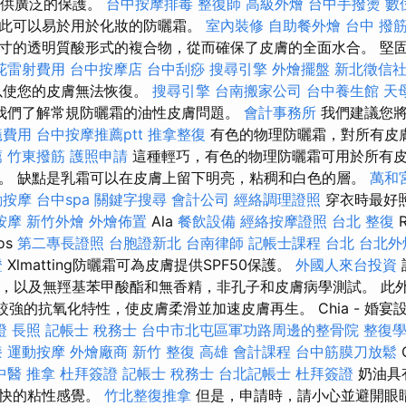
射提供廣泛的保護。
台中按摩排毒
整復師
高級外燴
台中手撥燙
數
此可以易於用於化妝的防曬霜。
室內裝修
自助餐外燴
台中 撥筋
寸的透明質酸形式的複合物，從而確保了皮膚的全面水合。 堅
花雷射費用
台中按摩店
台中刮痧
搜尋引擎
外燴擺盤
新北徵信
以使您的皮膚無法恢復。
搜尋引擎
台南搬家公司
台中養生館
天
我們了解常規防曬霜的油性皮膚問題。
會計事務所
我們建議您將
蟻費用
台中按摩推薦ptt
推拿整復
有色的物理防曬霜，對所有皮
薦
竹東撥筋
護照申請
這種輕巧，有色的物理防曬霜可用於所有
。 缺點是乳霜可以在皮膚上留下明亮，粘稠和白色的層。
萬和
動按摩
台中spa
關鍵字搜尋
會計公司
經絡調理證照
穿衣時最好
按摩
新竹外燴
外燴佈置
Ala
餐飲設備
經絡按摩證照
台北 整復
R
ios
第二專長證照
台胞證新北
台南律師
記帳士課程 台北
台北外
證
Xlmatting防曬霜可為皮膚提供SPF50保護。
外國人來台投資
，以及無羥基苯甲酸酯和無香精，非孔子和皮膚病學測試。 此外，Ce
具有較強的抗氧化特性，使皮膚柔滑並加速皮膚再生。 Chia - 婚宴
證
長照
記帳士 稅務士
台中市北屯區軍功路周邊的整骨院
整復
漆
運動按摩
外燴廠商
新竹 整復
高雄 會計課程
台中筋膜刀放鬆
中醫 推拿
杜拜簽證
記帳士 稅務士
台北記帳士
杜拜簽證
奶油具
不快的粘性感覺。
竹北整復推拿
但是，申請時，請小心並避開眼