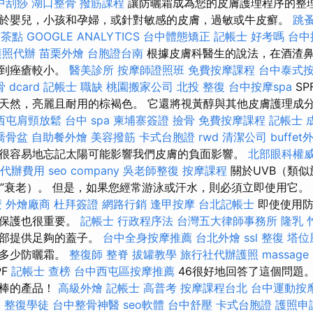
中刮痧
湖口整骨
撥筋課程
讓防曬霜成為您的皮膚護理程序的整理
於嬰兒，小孩和孕婦，或針對敏感的皮膚，過敏或牛皮癬。
跳
燴茶點
GOOGLE ANALYTICS
台中體態矯正
記帳士 好考嗎
台中
護照代辦
苗栗外燴
台胞證台南
根據皮膚科醫生的說法，在酒渣
直到痤瘡較小。
醫美診所
按摩師證照班
免費按摩課程
台中泰式
 dcard
記帳士 職缺
桃園搬家公司
北投 整復
台中按摩spa
SP
天然，亮麗且耐用的棕褐色。 它還將視黃醇與其他皮膚護理成
西屯肩頸放鬆
台中 spa
柬埔寨簽證
撿骨
免費按摩課程
記帳士 
喬骨盆
自助餐外燴
美容撥筋
卡式台胞證
rwd
清潔公司
buffe
很容易地忘記太陽可能影響我們皮膚的負面影響。
北部眼科權
代辦費用
seo company
吳老師整復
按摩課程
關於UVB（類似
老化”衰老）。 但是，如果您經常游泳或汗水，則必須立即使用它。
麼
外燴廠商
杜拜簽證
網路行銷
逢甲按摩
台北記帳士
即使使用防
續保護也很重要。
記帳士 行政程序法
台灣五大律師事務所
隆乳
臉部提供足夠的蓋子。
台中全身按摩推薦
台北外燴
ssl
整復
塔位
出多少防曬霜。
整復師
整脊
拔罐教學
旅行社代辦護照
massage
PF
記帳士 查榜
台中西屯區按摩推薦
46很好地回答了這個問題。
很棒的產品！
高級外燴
記帳士 高普考
按摩課程台北
台中運動按
格
整復學徒
台中整骨神醫
seo軟體
台中舒壓
卡式台胞證
護照申