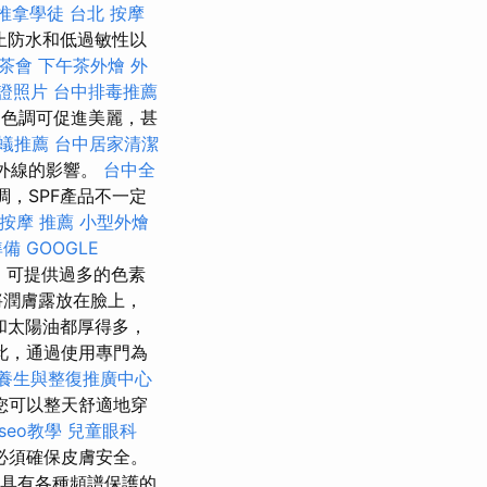
推拿學徒
台北 按摩
止防水和低過敏性以
茶會
下午茶外燴
外
證照片
台中排毒推薦
勻色調可促進美麗，甚
蟻推薦
台中居家清潔
紫外線的影響。
台中全
，SPF產品不一定
按摩 推薦
小型外燴
準備
GOOGLE
，可提供過多的色素
將潤膚露放在臉上，
和太陽油都厚得多，
此，通過使用專門為
養生與整復推廣中心
您可以整天舒適地穿
 seo教學
兒童眼科
必須確保皮膚安全。
具有各種頻譜保護的