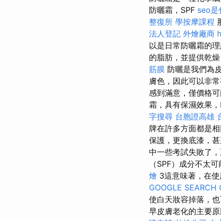
防曬霜，SPF
seo
整復所
學按摩課程
法人登記
外燴廠商
以是日常防曬霜的
的脂肪，並提供乾燥
筋膜
防曬是我們為皮
膚色，因此可以非常
感到滿意，僅價格
霜，具有保濕效果，
字搜尋
台胞證高雄
牌在許多方面都是
保護，更換底漆，
中一些考試失敗了，
（SPF）成分不太
燴
3這意味著，在使
GOOGLE SEARCH 
使白天妝容掉落，
早皮膚老化的主要