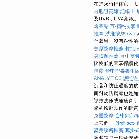
在進來時捏住它。 Ur
台胞證高雄
記帳士 
及UVB，UVA射線
燴茶點
五權路按摩
推拿
沙鹿按摩
rwd
至曬黑，沒有粘性的
豐原按摩推薦
竹北 
身按摩推薦
台中喬
比較低的因素保護
推薦
台中排毒養生
ANALYTICS
護照過
沉著和防止過度的皮
而對於防曬霜也是
導致皮疹或痤瘡會
您的臉部製作的輕
身體按摩
台中頭部
上它們！
外燴
seo
醫美診所推薦
耳掛
防曬霜是一種化學成