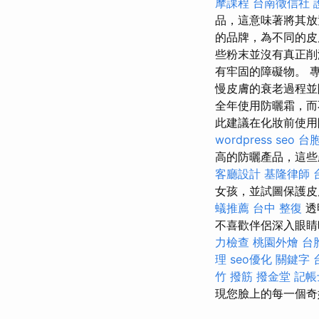
摩課程
台南徵信社
品，這意味著將其放
的品牌，為不同的皮
些粉末並沒有真正
有牢固的障礙物。 
慢皮膚的衰老過程
全年使用防曬霜，
此建議在化妝前使用
wordpress seo
台
高的防曬產品，這些
客廳設計
基隆律師
女孩，並試圖保護
蟻推薦
台中 整復
透
不喜歡伴侶深入眼睛
力檢查
桃園外燴
台
理
seo優化
關鍵字
竹 撥筋
撥金堂
記帳
現您臉上的每一個奇