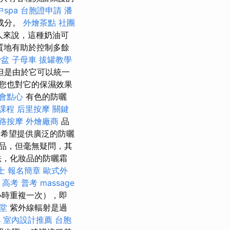
spa
台胞證申請
潘
成分。
外燴茶點
社團
人來說，這種奶油可
質地有助於控制多餘
骨盆
子母車
拔罐教學
但是由於它可以統一
您也對它的保濕效果
會點心
有色的防曬
課程
后里按摩
關鍵
路按摩
外燴廠商
品
希望提供廣泛的防曬
品，但毫無疑問，其
法，化妝品的防曬霜
士 報名簡章
歐式外
 高考 普考
massage
小時重複一次），即
堂
紫外線輻射是過
s
室內設計推薦
台胞