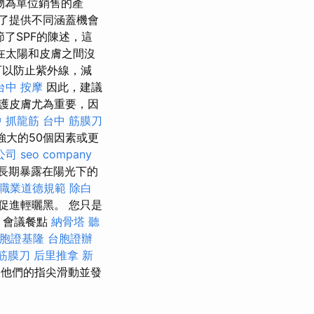
物為單位銷售的產
了提供不同涵蓋機會
節了SPF的陳述，這
在太陽和皮膚之間沒
可以防止紫外線，減
台中 按摩
因此，建議
護皮膚尤為重要，因
 抓龍筋
台中 筋膜刀
了強大的50個因素或更
公司
seo company
長期暴露在陽光下的
 職業道德規範
除白
促進輕曬黑。 您只是
 會議餐點
納骨塔
聽
胞證基隆
台胞證辦
 筋膜刀
后里推拿
新
他們的指尖滑動並發