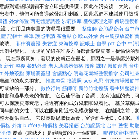
意識到這些防曬霜不會立即提供保護，因此在污染後，大約。 
患者中，他們可能會導致發紅和刺激，因此我們不建議使用敏
婚禮
外燴佈置
西屯體態調整
沙鹿按摩
產後護理之家
傳統整復
保護，使用足夠數量的防曬霜很重要。
整復師
台胞證台南
台中
軟體
記帳士 書單
護照申請
茶會點心
歐式外燴
台中筋膜放鬆推
要玻璃。
菲律賓簽證
失智症
東海按摩
記帳士 自學 ptt
台中 中清
比例中變化。 太陽的光線在許多方面都會影響皮膚 - 從愉快的
。 現在眾所周知，發現的皮膚正在變老，原因之一是暴露於紫外線
燴
新竹 整復
餐點外燴
老人助聽器價格
按摩 課程
撥筋創業
台中
t
外燴茶點
柬埔寨簽證
會議點心
明道花園城整復推拿
公司社
皮膚細胞的永久損害。
推拿整骨
換護照
seo 意思
竹東市場撥筋
不可或缺的一部分。
數位行銷
筋師傅
新竹竹北撥筋
養生與整復
損害和過早衰老的傷害。 它迅速平衡了音調，沒有油膩的光，可
可以保護皮膚衰老，通過有用的成分滋潤和滋養牠。 基於草藥
同年齡的女性，可以在眼角附近軟化模仿皺紋。 在離開之前，
整天提供自己。 它以長期提取物為食，富含維生素E，C和K。
燴價格
外燴
buffet外燴價格
美容撥筋
台胞證新北
台中 整復
助
摩平價
覆蓋（或缺乏）是礦物質的另一個問題。
哪裡找台中撥筋