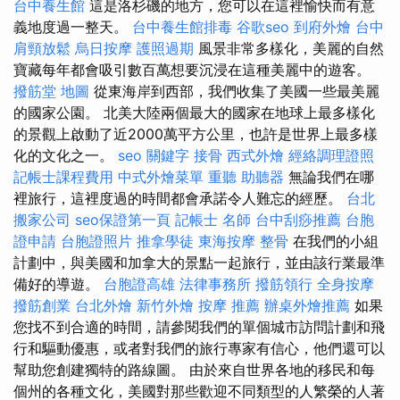
台中養生館
這是洛杉磯的地方，您可以在這裡愉快而有意
義地度過一整天。
台中養生館排毒
谷歌seo
到府外燴
台中
肩頸放鬆
烏日按摩
護照過期
風景非常多樣化，美麗的自然
寶藏每年都會吸引數百萬想要沉浸在這種美麗中的遊客。
撥筋堂 地圖
從東海岸到西部，我們收集了美國一些最美麗
的國家公園。 北美大陸兩個最大的國家在地球上最多樣化
的景觀上啟動了近2000萬平方公里，也許是世界上最多樣
化的文化之一。
seo 關鍵字
接骨
西式外燴
經絡調理證照
記帳士課程費用
中式外燴菜單
重聽 助聽器
無論我們在哪
裡旅行，這裡度過的時間都會承諾令人難忘的經歷。
台北
搬家公司
seo保證第一頁
記帳士 名師
台中刮痧推薦
台胞
證申請
台胞證照片
推拿學徒
東海按摩
整骨
在我們的小組
計劃中，與美國和加拿大的景點一起旅行，並由該行業最準
備好的導遊。
台胞證高雄
法律事務所
撥筋領行
全身按摩
撥筋創業
台北外燴
新竹外燴
按摩 推薦
辦桌外燴推薦
如果
您找不到合適的時間，請參閱我們的單個城市訪問計劃和飛
行和驅動優惠，或者對我們的旅行專家有信心，他們還可以
幫助您創建獨特的路線圖。 由於來自世界各地的移民和每
個州的各種文化，美國對那些歡迎不同類型的人繁榮的人著