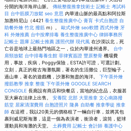
分開的海洋海岸山脈。
傳統整復推拿技術士
記帳士 考試科
目
台中筋膜刀放鬆
seo 意思
內華達山脈的最高點和阿拉斯
加惠特尼山（4421
養生整復推廣中心
膏肓
卡式台胞證
自
助餐外燴
竹北 撥筋
m）。
歐式外燴
seo軟體
西式外燴
牙
科
外燴推薦
台中按摩排毒
養生整復推廣中心
律師事務所
記帳士 題庫
記帳士推薦
護照代辦
現代風
在沙漠以北，死
亡谷是地球上最熱門地區之一，位於內華達州邊界。
台中
肩頸放鬆
台中排毒養生館
菲律賓簽證
豐原整骨
機場費
用，事故，疾病，Poggy保險，ESTA許可證，可選計劃。
立刻，真正的複古海灘氛圍，著名的生活攤位，巨型輪子，
過山車，著名的遊戲機，沙灘和無盡的海洋。
下午茶外燴
撥筋教學
推拿 整復
下午茶外燴
GOOGLE SEARCH
CONSOLE
長廊設有商店和快餐店，當地的紀念品，衣服甚
至大麻在法律上出售。
安養院 北部
大里推拿
文心南路撥
筋堂
居家清潔費用
台胞證照片
隆鼻
自助餐
推拿學徒
推拿
師
在這裡，我以20美元的價格租了一輛自行車，並將其包
裹到威尼斯海灘，這是一個為表演者，衝浪者，滾筒，籃球
運動員和海灘的天堂。
土葬費用
記帳士 會計師
養護中心