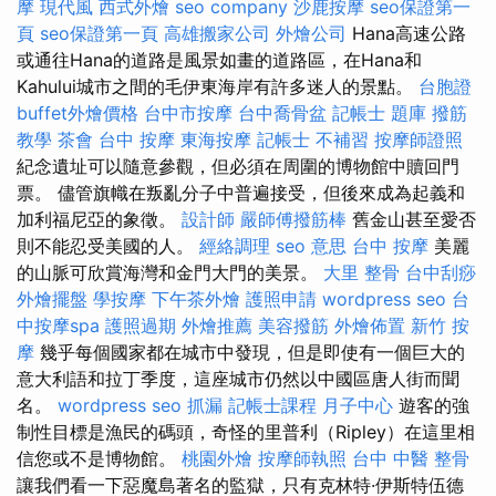
摩
現代風
西式外燴
seo company
沙鹿按摩
seo保證第一
頁
seo保證第一頁
高雄搬家公司
外燴公司
Hana高速公路
或通往Hana的道路是風景如畫的道路區，在Hana和
Kahului城市之間的毛伊東海岸有許多迷人的景點。
台胞證
buffet外燴價格
台中市按摩
台中喬骨盆
記帳士 題庫
撥筋
教學
茶會
台中 按摩
東海按摩
記帳士 不補習
按摩師證照
紀念遺址可以隨意參觀，但必須在周圍的博物館中贖回門
票。 儘管旗幟在叛亂分子中普遍接受，但後來成為起義和
加利福尼亞的象徵。
設計師
嚴師傅撥筋棒
舊金山甚至愛否
則不能忍受美國的人。
經絡調理
seo 意思
台中 按摩
美麗
的山脈可欣賞海灣和金門大門的美景。
大里 整骨
台中刮痧
外燴擺盤
學按摩
下午茶外燴
護照申請
wordpress seo
台
中按摩spa
護照過期
外燴推薦
美容撥筋
外燴佈置
新竹 按
摩
幾乎每個國家都在城市中發現，但是即使有一個巨大的
意大利語和拉丁季度，這座城市仍然以中國區唐人街而聞
名。
wordpress seo
抓漏
記帳士課程
月子中心
遊客的強
制性目標是漁民的碼頭，奇怪的里普利（Ripley）在這里相
信您或不是博物館。
桃園外燴
按摩師執照
台中 中醫 整骨
讓我們看一下惡魔島著名的監獄，只有克林特·伊斯特伍德