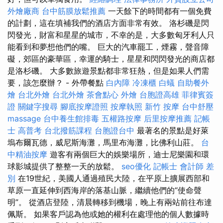
外燴廠商
台中筋膜放鬆推薦
一天餘下的時間都有一個免費
的計劃，這在填補我們的酒店方面非常有效。 洛杉磯是閃
閃發光，財富和星星的城市，不幸的是，大多數匈牙利人只
能看到和夢想他們的嘴。 巨大的汽車罷工，煙霧，聲音障
礙，郊區的豪華區，幸運的騎士，星星和閃閃發光的商店都
是洛杉磯。 大多數旅遊景點都非常狂熱，但是如果人們需
要，該怎麼辦？ - 外帶餐點
白內障
冷凍櫃
白蟻
自助餐外
燴
台北外燴
台北外燴
茶會點心
外燴
台胞證高雄
菲律賓簽
證
關鍵字搜尋
腳底按摩證照
按摩執照
新竹 按摩
台中舒壓
massage
台中養生館排毒
五權路按摩
后里按摩推薦
記帳
士 高普考
台北撥筋課程
台胞證台中
最著名的景點是好萊
塢布爾瓦德，威尼斯海灘，馬里布海灘，比佛利山莊。
台
中精油按摩
遊客有兩個巨大的娛樂場所，迪士尼樂園和環
球影城提供了整整一天的放鬆。
seo優化
記帳士 會計師 差
別
在19世紀，美國人通過殖民大陸，在平原上擴展西部和
草原一直延伸到西海岸的落基山脈，繼續他們的“使命聲
明”。 從酒店登陸，清晨轉移到機場，晚上有兩站前往布達
佩斯。 如果客戶認為他或她的權利在處理他的個人數據時