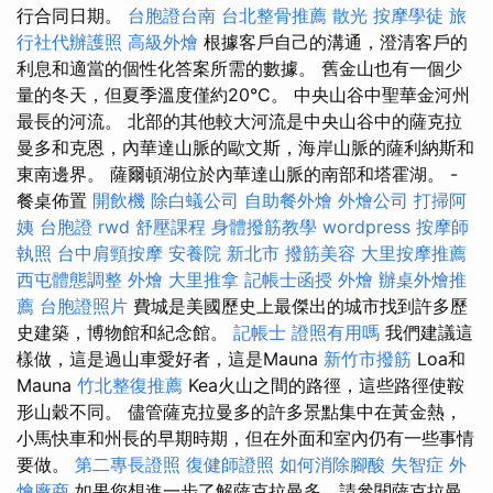
行合同日期。
台胞證台南
台北整骨推薦
散光
按摩學徒
旅
行社代辦護照
高級外燴
根據客戶自己的溝通，澄清客戶的
利息和適當的個性化答案所需的數據。 舊金山也有一個少
量的冬天，但夏季溫度僅約20°C。 中央山谷中聖華金河州
最長的河流。 北部的其他較大河流是中央山谷中的薩克拉
曼多和克恩，內華達山脈的歐文斯，海岸山脈的薩利納斯和
東南邊界。 薩爾頓湖位於內華達山脈的南部和塔霍湖。 -
餐桌佈置
開飲機
除白蟻公司
自助餐外燴
外燴公司
打掃阿
姨
台胞證
rwd
舒壓課程
身體撥筋教學
wordpress
按摩師
執照
台中肩頸按摩
安養院 新北市
撥筋美容
大里按摩推薦
西屯體態調整
外燴
大里推拿
記帳士函授
外燴
辦桌外燴推
薦
台胞證照片
費城是美國歷史上最傑出的城市找到許多歷
史建築，博物館和紀念館。
記帳士 證照有用嗎
我們建議這
樣做，這是過山車愛好者，這是Mauna
新竹市撥筋
Loa和
Mauna
竹北整復推薦
Kea火山之間的路徑，這些路徑使鞍
形山穀不同。 儘管薩克拉曼多的許多景點集中在黃金熱，
小馬快車和州長的早期時期，但在外面和室內仍有一些事情
要做。
第二專長證照
復健師證照
如何消除腳酸
失智症
外
燴廠商
如果您想進一步了解薩克拉曼多，請參閱薩克拉曼