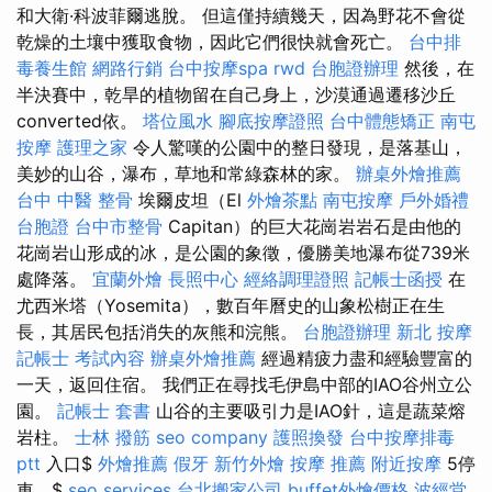
和大衛·科波菲爾逃脫。 但這僅持續幾天，因為野花不會從
乾燥的土壤中獲取食物，因此它們很快就會死亡。
台中排
毒養生館
網路行銷
台中按摩spa
rwd
台胞證辦理
然後，在
半決賽中，乾旱的植物留在自己身上，沙漠通過遷移沙丘
converted依。
塔位風水
腳底按摩證照
台中體態矯正
南屯
按摩
護理之家
令人驚嘆的公園中的整日發現，是落基山，
美妙的山谷，瀑布，草地和常綠森林的家。
辦桌外燴推薦
台中 中醫 整骨
埃爾皮坦（El
外燴茶點
南屯按摩
戶外婚禮
台胞證
台中市整骨
Capitan）的巨大花崗岩岩石是由他的
花崗岩山形成的冰，是公園的象徵，優勝美地瀑布從739米
處降落。
宜蘭外燴
長照中心
經絡調理證照
記帳士函授
在
尤西米塔（Yosemita），數百年曆史的山象松樹正在生
長，其居民包括消失的灰熊和浣熊。
台胞證辦理
新北 按摩
記帳士 考試內容
辦桌外燴推薦
經過精疲力盡和經驗豐富的
一天，返回住宿。 我們正在尋找毛伊島中部的IAO谷州立公
園。
記帳士 套書
山谷的主要吸引力是IAO針，這是蔬菜熔
岩柱。
士林 撥筋
seo company
護照換發
台中按摩排毒
ptt
入口$
外燴推薦
假牙
新竹外燴
按摩 推薦
附近按摩
5停
車，$
seo services
台北搬家公司
buffet外燴價格
波經堂