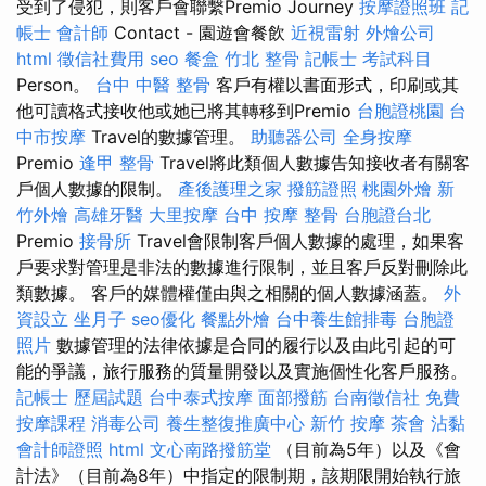
受到了侵犯，則客戶會聯繫Premio Journey
按摩證照班
記
帳士 會計師
Contact - 園遊會餐飲
近視雷射
外燴公司
html
徵信社費用
seo
餐盒
竹北 整骨
記帳士 考試科目
Person。
台中 中醫 整骨
客戶有權以書面形式，印刷或其
他可讀格式接收他或她已將其轉移到Premio
台胞證桃園
台
中市按摩
Travel的數據管理。
助聽器公司
全身按摩
Premio
逢甲 整骨
Travel將此類個人數據告知接收者有關客
戶個人數據的限制。
產後護理之家
撥筋證照
桃園外燴
新
竹外燴
高雄牙醫
大里按摩
台中 按摩 整骨
台胞證台北
Premio
接骨所
Travel會限制客戶個人數據的處理，如果客
戶要求對管理是非法的數據進行限制，並且客戶反對刪除此
類數據。 客戶的媒體權僅由與之相關的個人數據涵蓋。
外
資設立
坐月子
seo優化
餐點外燴
台中養生館排毒
台胞證
照片
數據管理的法律依據是合同的履行以及由此引起的可
能的爭議，旅行服務的質量開發以及實施個性化客戶服務。
記帳士 歷屆試題
台中泰式按摩
面部撥筋
台南徵信社
免費
按摩課程
消毒公司
養生整復推廣中心
新竹 按摩
茶會
沾黏
會計師證照
html
文心南路撥筋堂
（目前為5年）以及《會
計法》（目前為8年）中指定的限制期，該期限開始執行旅