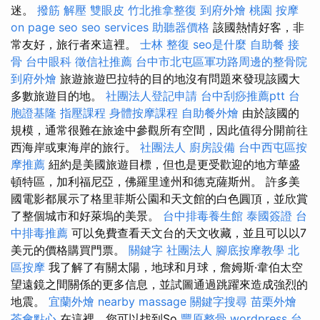
迷。
撥筋 解壓
雙眼皮
竹北推拿整復
到府外燴
桃園 按摩
on page seo
seo services
助聽器價格
該國熱情好客，非
常友好，旅行者來這裡。
士林 整復
seo是什麼
自助餐
接
骨
台中眼科
徵信社推薦
台中市北屯區軍功路周邊的整骨院
到府外燴
旅遊旅遊巴拉特的目的地沒有問題來發現該國大
多數旅遊目的地。
社團法人登記申請
台中刮痧推薦ptt
台
胞證基隆
指壓課程
身體按摩課程
自助餐外燴
由於該國的
規模，通常很難在旅途中參觀所有空間，因此值得分開前往
西海岸或東海岸的旅行。
社團法人
廚房設備
台中西屯區按
摩推薦
紐約是美國旅遊目標，但也是更受歡迎的地方華盛
頓特區，加利福尼亞，佛羅里達州和德克薩斯州。 許多美
國電影都展示了格里菲斯公園和天文館的白色圓頂，並欣賞
了整個城市和好萊塢的美景。
台中排毒養生館
泰國簽證
台
中排毒推薦
可以免費查看天文台的天文收藏，並且可以以7
美元的價格購買門票。
關鍵字
社團法人
腳底按摩教學
北
區按摩
我了解了有關太陽，地球和月球，詹姆斯·韋伯太空
望遠鏡之間關係的更多信息，並試圖通過跳躍來造成強烈的
地震。
宜蘭外燴
nearby massage
關鍵字搜尋
苗栗外燴
茶會點心
在這裡，您可以找到So
豐原整骨
wordpress
台