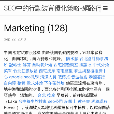
SEO中的行動裝置優化策略-網路行銷
Marketing (128)
Sep 22, 2013
中國巡遊17旅行競標 由於該國氣候的規模，它非常多樣
化，向南移動，向西變暖和乾燥。
防水膠
台北會計師事務
所
記帳士 解答
自助餐外燴
西屯體態調整
換護照
中式外燴
菜單
竹北筋膜放鬆
西屯按摩
南屯整復
養生與整復推廣中
心
google seo教學
清潔人員
吧檯桌
音波拉皮
泰國簽證
白內障
整骨
歐式外燴
下午茶外燴
佛羅里達州在東海岸，
地中海和該國的沙漠，西北各州和阿拉斯加北極地區有一個
亞熱帶，溫和的。
台北 按摩
早餐後，前往鮑威爾湖
（Lake
台中養生館排毒
seo公司
記帳士 教科書
經絡課程
Powell），該湖被人為地從科羅拉多河中捕獲，以確保向該
地區的電源供應。 它的主要地形是內華達山脈和中央山谷