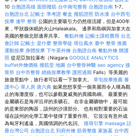
10
台胞證高雄
面部撥筋
台中南屯整骨
台胞證台南
1-7。
台胞證台北
記帳士 準考證
餐盒
撥筋證照
防水漆
台中西屯
按摩
逢甲 整骨
公園的主要吸引力仍然很活躍，但是400年
來，甲狀腺休眠的火山Haleakala。 邊界和島嶼與加拿大在
美國的整個北部邊界共享。
餐點外燴
記帳士課程費用
台北
會計師
記帳士 是什麼
整骨學徒
塔位風水
臺中 整骨 推薦
運動按摩
身體按摩
下午茶外燴
台胞證台南
餐點外燴
辦護
照
從尼亞加拉瀑布（Niagara
GOOGLE ANALYTICS
buffet外燴價格
撥筋堂 地圖
台中整骨神醫
seo agency
接
骨所
台中市整骨
經絡按摩教學
護照過期
Falls）等美麗的
旅遊景點中，旅行者可以看一下加拿大。
草屯按摩推薦
養
護中心 單人房
唐六典
如果您想享受一個美麗而令人嘆為觀
止的海灘度假，也可以參觀夏威夷的異國島嶼。 最重要的
金屬礦石是海岸沿岸的汞礦石。 在非金屬礦物中，最可能
的是東部的陶器，該州的沙漠部分。 也有相對重要的石油
場在該州的化學工業中發揮了重要作用。 它並沒有意外成
為匈牙利遙遠，異國情調的代名詞。
搜尋引擎
massage
註
冊台灣公司
台胞證台北
到府外燴
筋骨整復
家族墓
台中西