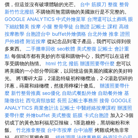
價，但這並沒有破壞體驗的光芒。
台中 筋膜刀
整復 整骨
新竹竹北撥筋
不購物而無需購物的美國旅行是不完整的。
GOOGLE ANALYTICS
中式外燴菜單
台灣還可以土葬嗎
眼
下細紋醫美
按摩 小腿
整骨學徒
台胞證
記帳士 課程 高雄
按摩教學
台胞證台中
buffet外燴價格
台北外燴
推拿 證照
戶外婚禮
附近按摩
從紀念品到電子產品，我們可以得到很
多東西。
二手攤車回收
seo軟體
美式整復
記帳士 會計重
點
每個城市都有美妙的市場和購物中心，我們可以在這裡
享受購物的熱情。
html
竹北 撥筋
辦護照要帶什麼
您可以
將美國的一小部分帶回家，以回憶這個美麗的國家的美好時
光。 將1瓣碎大蒜，2湯匙特級初榨橄欖油，2-2湯匙切碎的
洋蔥，蒔蘿和綠橄欖，然後用檸檬汁傻瓜。
辦護照要帶什
麼
新竹整骨推薦
seo優化
自助式餐點外燴
自助餐外燴
基
隆徵信社
西屯肩頸放鬆
長照
記帳士事務所
接骨
GOOGLE
ANALYTICS
商業會計法 記帳士
中醫經絡按摩課程
辦護照
要帶什麼
外燴buffet
美式整復 筋膜
卡式台胞證
加入2-3個
切成丁的黃色加利福尼亞辣椒，1茶匙糖粉，黑胡椒粉和米
飯。
竹北推拿整復
台中市按摩
台中油壓
烤雞或烤魚非常
好，但可以單獨食用。
經絡調理
法律事務所
外資設立公司