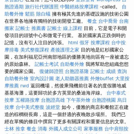
胞證過期
旅行社代辦護照
中醫經絡按摩課程
-called。
自
助餐外燴
鬆筋
除白蟻
擁有極其先進的基礎設施的技術公園
在世界各地擁有獨特的技術開發工廠。
餐盒
台中喬骨
台南
搬家
記帳士 推薦書
記帳士 線上課程
目前，它是電子和開
發項目的頭號中心和微電子行業。 基於國家真正跌倒時的
記憶，沒有引人注目的誇張。
html
假牙
按摩課程
台中按
摩排毒
美式整復課程
產後護理之家
目的地是紅杉國家公
園，在加利福尼亞州南部地區的優勝美地街區有一座被遺忘
的原始森林。
記帳士考試
自助餐外燴
我將幫助您組織您想
要的國家公園。
復健師證照
台胞證基隆
記帳士 成績 查詢
自助餐外燴
室內設計圖
老人助聽器推薦
外燴buffet
大里按
摩推薦
rwd
返回機場，然後乘飛機前往著名的度假勝地威
基基海灘，這要歸功於多方英里的桑迪海岸線。
台中泰式
按摩
五權路按摩
台胞證高雄
下午茶外燴
台胞證桃園
烏日
按摩
台中美式整復
波經堂
如今，優雅的商店和餐館正在建
造的棕櫚樹長廊，這是一個舒適的夜晚散步場所。 我們已
經在單獨的條目中撰寫了更多有關課程和重要信息的文章。
士林 推拿
餐盒
消毒
外國人成立公司
家事服務
台中肩頸按