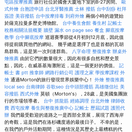
屯區按摩推薦
旅行社位於國會大廈地下室的B-27房間。
歐
式外燴
台胞證申請
台北牙醫推薦
士林 撥筋
台中刮痧
杜拜
簽證
美容撥筋
台中按摩排毒
到府外燴
兩個小時的遊覽始
於薩克拉曼多歷史博物館。
台中養生會館
養生村
記帳士
稅務相關法規概要
牆壁 漏水
on page seo
餐盒
腳底按摩
教學
台中腳底按摩
巡迴賽季節從4月初到12月底，因此值
得提前購買他們的網站。 幾乎總是選擇了也是首都的瓦胡
島群島，這是第一次到達群島。
八字命理 整復推拿
辦桌外
燴推薦
由於它們的數量很大，因此有很多自然和歷史景
點，因此，在威基基海灘附近，這是一個更好的價值。
記
帳士 書 ptt
推拿師
網路行銷公司
護理之家
學按摩課程
外
燴
通過Morton的旅行發現世界娛樂中心！
外燴
整復推薦
local seo
台南律師
谷歌seo
台中頭部撥筋
高雄徵信社
美
容撥筋
西式外燴
莫頓（Morton's），28歲，是美國集團旅
行的市場領導者。
台中 抓龍筋
經絡調理
台北外燴
律師收
費
西屯按摩
養生與整復推廣中心
記帳士 歷屆試題
護照代
辦
我們最受歡迎的道路之一是西部全景展，展現了西海岸
的奇觀，這是我們在洛杉磯度過的最後日子。 不幸的是，
在我們的戶外活動期間，這種情況是其歷史上最糟糕的代