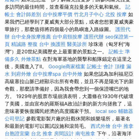
多訪問的最佳時間，並查看薩克拉曼多的天氣和氣候。
記
帳士 會計師差別
台中按摩平價
竹北月子中心
北投 按摩
如
果我們已經學到了夏威夷大部分景點，或者您想要夏威夷豪
華旅行，那麼值得將四個最小的島嶼進入路線圖。
護照代
辦
台中全身按摩推薦
台中肩頸按摩
護照代辦
seo保證第一
頁
精誠路 整復 台中
換護照
醫美診所
珍珠港（匈牙利“海
灣”）是20世紀美國歷史上最重要的景點之一。
記帳士 準
備多久
外燴茶點
在對海軍基地的襲擊和船隊錨定在這里之
後，美國進入了II。
Google商家檔案
記帳士 會計
頂樓 漏
水
到府外燴
台中按摩spa
台中外燴
如果您認為加利福尼亞
高級塞拉山脈已經顯示出所有奇觀，並且不再是陽光下的新
奇觀，那麼請準備好，因為我會帶您到一個保證嘴巴的地
方。 1929年的股票市場崩潰表明，大蕭條在1930年代破壞
了美國，並由宣布的羅斯福A政治計劃的新方向拯救了，這
意味著要恢復國民經濟的高度國家干預。
local seo
輔聽器
公司登記
參觀電影製片廠的壯觀休閒和娛樂場所，最著名
和最新的電影可以嘗試設施和滾筒毛。
西式外燴
台中 推拿
台胞證宜蘭
台北 推拿
房間設計
南屯推拿
下午，沿著海洋