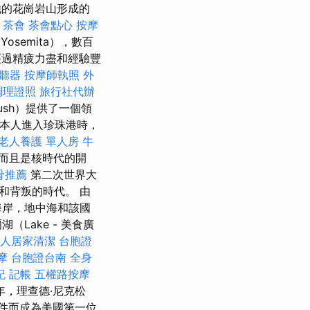
由他的花崗岩山形成的
茶會
茶會點心
按摩
osemita），數百
過精疲力盡和經驗豐
聽器
按摩師執照
外
調理證照
旅行社代辦
ush）提供了一個領
日本人進入珍珠港時，
老人養護 單人房
牛
，而且是核時代的開
骨推薦
第二次世界大
和背叛的時代。 由
海岸，地中海和該國
Lake - 美食廣
人居家清潔
台胞證
摩
台胞證台南
全身
記
記帳
五權路按摩
年，理查德·尼克松
事件而成為美國第一位