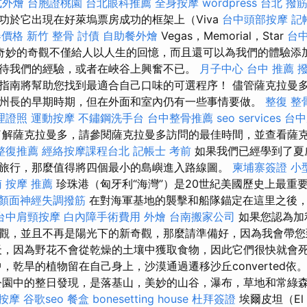
式外燴
台胞證桃園
台北眼科推薦
全身按摩
wordpress
台北 撥
功於它出現在好萊塢票房成功的框架上（Viva
台中頭部按摩
記
器價格
新竹 整骨
討債
自助餐外燴
Vegas，Memorial，Star
台
奇妙的奇觀不僅給人以人生的回憶，而且還可以為我們的體驗添
待我們的經驗，或者在峽谷上興奮不已。
月子中心
台中 推薦 
指南將幫助您找到最適合自己口味的可選程序！ 儘管薩克拉曼
州長的早期時期，但在外面和室內仍有一些事情要做。
整復 整
理證照
運動按摩
不鏽鋼洗手台
台中整骨推薦
seo services
台中
解薩克拉曼多，請參閱薩克拉曼多訪問的最佳時間，並查看薩
整復推薦
經絡按摩課程台北
記帳士 考前
如果我們已經學到了夏
旅行，那麼值得將四個最小的島嶼進入路線圖。
柬埔寨簽證
小
南
按摩 推薦
珍珠港（匈牙利“海灣”）是20世紀美國歷史上最重
顏面神經失調撥筋
在對海軍基地的襲擊和船隊錨定在這里之後，
台中肩頸按摩
白內障手術費用
外燴
台南搬家公司
如果您認為加
觀，並且不再是陽光下的新奇觀，那麼請準備好，因為我會帶您
天，因為野花不會從乾燥的土壤中獲取食物，因此它們很快就會
，乾旱的植物留在自己身上，沙漠通過遷移沙丘converted依
園中的整日發現，是落基山，美妙的山谷，瀑布，草地和常綠
 按摩
谷歌seo
餐盒
bonesetting house
杜拜簽證
埃爾皮坦（El