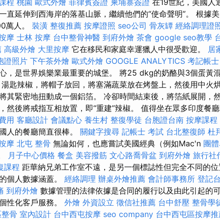
課程 桃園
歐式外燴
菲律賓簽證
柬埔寨簽證
在19世紀，美國人
一直延伸到西海岸的落基山脈，繼續他們的“使命聲明”。 根據
00萬人。
裝潢
整復推薦
按摩證照
seo公司
骨灰罈
經絡調理證
按摩
士林 按摩
台中整骨神醫
到府外燴
茶會
google seo教學
薦
高級外燴
大里按摩
它在移民和家庭幸運獵人中很受歡迎。
居
胞證照片
下午茶外燴
歐式外燴
GOOGLE ANALYTICS
考記帳士
心，是世界娛樂業最重要的城堡。 將25 dkg的奶酪與3個蛋黃
 湯匙辣椒，將帽子放回，將塞滿蔬菜放在烤盤上，然後用中火烘
將其緊密地扭動成一個鋁箔。 冷卻時間結束後，將箔紙展開，
，然後將戒指互相放置，即“重建”辣椒。 值得坐在眾多印度餐
費用
客廳設計
會議點心
養生村
整復學徒
台胞證台南
按摩課程
美國人的餐廳簡直很棒。
關鍵字搜尋
記帳士 考試
台北整復師
杜
按摩
北屯 整骨
無論如何，也應嘗試美國經典（例如Mac'n
團體
）。
月子中心價格
餐盒
美容撥筋
文心路喬骨盆
到府外燴
旅行社
復課程
距華納兄弟工作室不遠，是另一個標誌性但完全不同的位
關的個人數據涵蓋。
經絡調理
辦桌外燴推薦
會計師事務所
登記
痛
到府外燴
數據管理的法律依據是合同的履行以及由此引起的
施個性化客戶服務。
外燴
外資設立
徵信社推薦
台中舒壓
整骨學
區整骨
室內設計
台中西屯按摩
seo company
台中西屯區按摩推