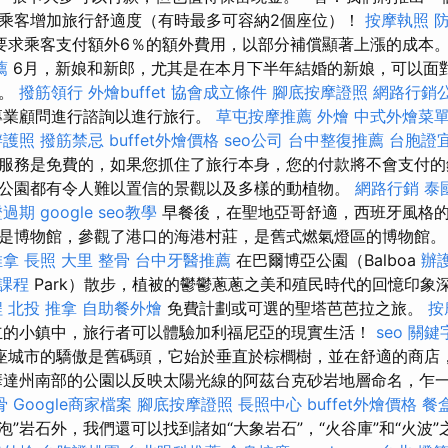
乘客增加旅行舒適度（有時最多可容納2個座位）！
按摩執照
要求乘客支付額外6％的額外費用，以部分補償顯著上漲的成本
薦
6月，新娘和新郎，尤其是在本月下半年結婚的新娘，可以面
行。
撥筋領行
外燴buffet
協會成立條件
腳底按摩證照
網路行銷
專業顧問進行諮詢以進行旅行。
草屯按摩推薦
外燴
中式外燴菜
辦護照
撥筋禁忌
buffet外燴價格
seo公司
台中整復推薦
台胞證
服務是免費的，如果您抓住了旅行本身，您的付款將不會支付的
公園都有令人難以置信的景觀以及多樣的動植物。
網路行銷
泰
證過期
google seo教學
早餐後，在聖地亞哥舒適，西班牙風格
是博物館，參觀了港口的海港村莊，是舊式燃氣燈區的博物館
推拿
長照
大里 整骨
台中牙醫推薦
在巴爾博亞公園（Balboa
辦
計課程
Park）散步，植被的鬱鬱蔥蔥之美和殖民時代的回憶印象
程
北投 推拿
自助餐外燴
免費計劃或可選的聖塔芭芭拉之旅。
按
立的小鎮中，旅行者可以體驗加利福尼亞的現實生活！
seo 關鍵
座城市的驕傲是舊碼頭，它始於垂直於棕櫚樹，並在舒適的商店
華達州南部的公園以反映太陽光線的阿茲台克砂岩地層命名，乍
骨
Google商家檔案
腳底按摩證照
長照中心
buffet外燴價格
餐
燈泡”岩石外，我們還可以找到諸如“大象岩石”，“火谷庫”和“火波