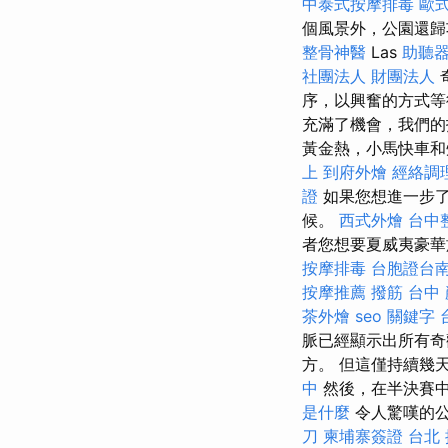
中泰式按摩排毒
歐
個風景外，公園還歸
整骨神醫
Las
助聽
社團法人 財團法人
序，以興奮的方式等
充滿了機會，我們的
黃金熱，小馬快車和
上
到府外燴
經絡調
證
如果您想進一步了
候。
西式外燴
台中
者您想要夏威夷豪華
按摩排毒
台胞證台
按摩推薦
撥筋 台中
茶外燴
seo 關鍵字
脈已經顯示出所有奇
方。 但這僅持續幾
中
然後，在半決賽中
是什麼
令人驚嘆的公
刀
柬埔寨簽證
台北