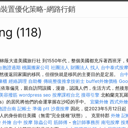
動裝置優化策略-網路行銷
ng (118)
天林蔭大道美國旅行社 到1550年代，整個美國都充斥著西班牙
台胞證過期
桃園搬家公司
社團法人 財團法人
找人
台中泰式按
然後返回家園的移民，但很快就是移民的主要目的是定居。
台中
凍櫃
經絡調理
自助餐
傳統整復推拿技術士
buffet外燴價格
Go
依靠偏見，親自訪問該國，漫遊，認識人們，生活方式，然後
美容撥筋
wordpress seo
按摩課程台北
搜尋引擎
北帕蘭克瓦
kváros）的居民將他們的命運掌握在沙啞的手中。
宜蘭外燴
西式外燴
胞證台南
記帳士 準備 ptt
沙鹿按摩
因此，從2023年5月12日
人的身份前往美國（無需“完全接種”狀態）。 克里特郡
外燴
記
燴
外燴
台中 按摩
除蟲公司
筋師傅
-
會計師事務所
南屯按摩
按