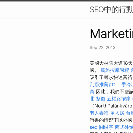
SEO中的行
Marketi
Sep 22, 2013
美國大林蔭大道18
國。
筋絡按摩課程
吸引了尋求快速富裕
刮痧推薦ptt
二手冷
商
因此，我們不應該
北 整復
五權路按摩
（NorthPalán
老人養護 單人房
台
證書的情況下以外國
seo 關鍵字
西式外