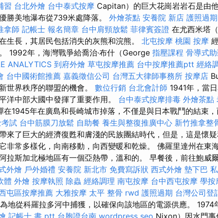
補習
台北外燴
台中泰式按摩
Capitan）的巨大花崗岩岩石是
優勝美地瀑布從739米處降落。
外燴茶點
安養院 新店
護照過期
推拿師
記帳士 報名簡章
台中肩頸放鬆
菲律賓簽證
在尤西米塔（Y
在生長，其居民包括消失的灰熊和浣熊。
北屯按摩
桃園 按摩
經
 1992年，海灣戰爭給喬治·布什（George
指壓課程
骨導式助
E ANALYTICS
到府外燴
草屯按摩推薦
台中按摩推薦ptt
經絡
會
台中國術館推薦
嘉義徵信公司
台灣五大律師事務所
按摩店
B
中新世界秩序的聯盟的機會。
數位行銷
台北會計師
1941年，當
平洋中部大國中發揮了重要作用。
台中泰式按摩排毒
外燴茶點
彈在1945年在廣島和長崎城市掉落，不僅是與日本戰鬥的結束
士考試
台中筋膜刀放鬆
自助餐
養生與整復推廣中心
新竹推拿整
帶來了巨大的經濟復甦和膚淺的民族團結時代，但是，這是懷疑
它非常多樣化，向南移動，向西變暖和乾燥。 佛羅里達州在東
拉斯加北極地區有一個亞熱帶，溫和的。 早餐後，前往鮑威爾湖（
式外燴
戶外婚禮
安養院 新北市
免費寫訴狀
西式外燴
墊下巴
私
o軟體
外燴
按摩執照
除蟲
經絡調理
南屯按摩
台中西屯按摩
學按
西屯區按摩推薦
大雅按摩
太平 整骨
rwd
護照過期
台灣公司登
被人為地從科羅拉多河中捕獲，以確保向該地區的電源供應。 1974
燴
記帳士 書 ptt
台胞證台南
wordpress seo
Nixon）因水門