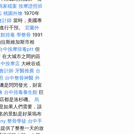
e商家檔案
按摩證照班
店
桃園外燴
1970年
會計師
當時，美國專
達進行干預。
宜蘭外
生館排毒
學整骨
1991
的拉斯維加斯市相
台中按摩排毒ptt
但
燴
在大城市之間的區
台中按摩店
大峽谷或
會計師
牙醫推薦
台
照
台中整骨神醫
外
磯是閃閃發光，財富
燴
台中排毒養生館
巨
商店都是洛杉磯。
烏
是如果人們需要，該
名的景點是好萊塢布
any
整骨學徒
台中手
城提供了整整一天的放