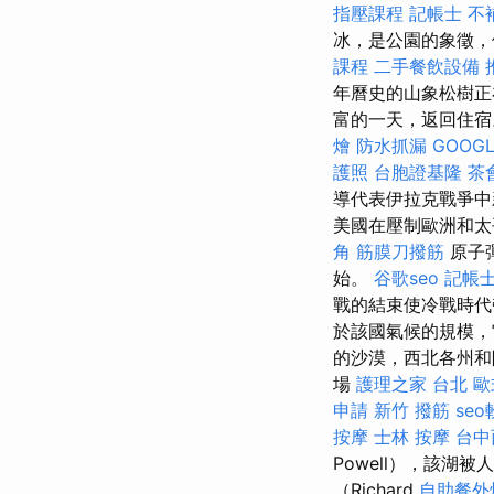
指壓課程
記帳士 不
冰，是公園的象徵，
課程
二手餐飲設備
年曆史的山象松樹正
富的一天，返回住宿。
燴
防水抓漏
GOOGL
護照
台胞證基隆
茶
導代表伊拉克戰爭
美國在壓制歐洲和太
角 筋膜刀撥筋
原子
始。
谷歌seo
記帳
戰的結束使冷戰時代
於該國氣候的規模，
的沙漠，西北各州和阿
場
護理之家 台北
歐
申請
新竹 撥筋
se
按摩
士林 按摩
台中
Powell），該湖
（Richard
自助餐外