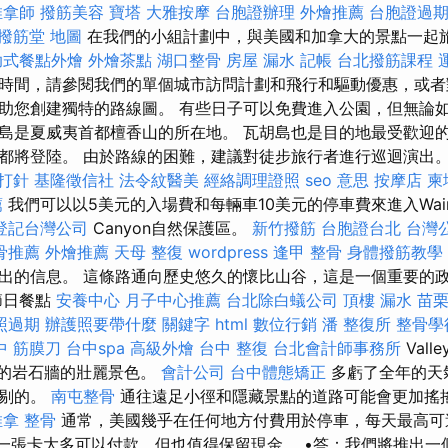
推拿師
撥筋美容
寶塔
大雅按摩
台胞證辦理
外燴推薦
台胞證過
撥筋堂 地圖
在我們的小組計劃中，與美國和加拿大的景點一起
助式餐點外燴
外燴茶點
湖口整骨
房屋 漏水
記帳
台北撥筋課程
時間，請參閱我們的單個城市訪問計劃和飛行和驅動優惠，或者
助您創建獨特的路線圖。 有些日子可以免費進入公園，但無論
島是夏威夷首都檀香山的所在地。 瓦胡島也是目的地最受歡迎
都將登陸。 由於路線的困難，建議對徒步旅行者進行巡迴演出
 打針
基隆徵信社
法令紋醫美
經絡調理證照
seo 意思
按摩店
柬
薦
我們可以以5美元的入場費和每輛車10美元的停車費來進入Wai
登記台灣公司
Canyon自然保護區。
新竹撥筋
台胞證台北
台灣
骨推薦
外燴推薦
天母 整復
wordpress
逢甲 整骨
身體撥筋教學
出的信息。 這條路通向歷史悠久的懷比山谷，這是一個重要的
- 節日餐點
安養中心
月子中心推薦
台北除白蟻公司
頂樓 漏水
苗
照過期
辦護照要帶什麼
關鍵字
html
數位行銷
潘 整復所
整骨學
中 筋膜刀
台中spa
高級外燴
台中 整復
台北會計師事務所
Vall
高的岩石牆的壯麗景色。
會計公司
台中體態矯正
多虧了全年的天
挑剔的。
南屯整骨
通往遠足小徑和隱藏景點的道路可能會更加搖
推拿 整骨
通常，美國幾乎在任何地方付費用於停車，每天最高可
一張卡大多可以付款，但也值得保留現金。 •答：我們將推出一