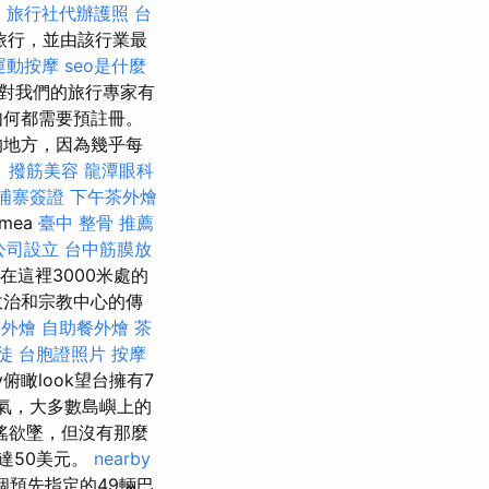
期
旅行社代辦護照
台
旅行，並由該行業最
運動按摩
seo是什麼
對我們的旅行專家有
如何都需要預註冊。
的地方，因為幾乎每
。
撥筋美容
龍潭眼科
埔寨簽證
下午茶外燴
mea
臺中 整骨 推薦
公司設立
台中筋膜放
在這裡3000米處的
政治和宗教中心的傳
栗外燴
自助餐外燴
茶
徒
台胞證照片
按摩
ey俯瞰look望台擁有7
氣，大多數島嶼上的
搖欲墜，但沒有那麼
達50美元。
nearby
個預先指定的49輛巴