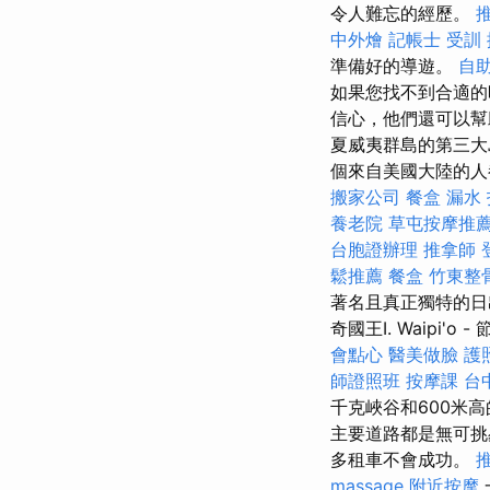
令人難忘的經歷。
中外燴
記帳士 受訓
準備好的導遊。
自
如果您找不到合適的
信心，他們還可以幫
夏威夷群島的第三大
個來自美國大陸的人
搬家公司
餐盒
漏水
養老院
草屯按摩推
台胞證辦理
推拿師
鬆推薦
餐盒
竹東整
著名且真正獨特的日
奇國王I. Waipi'o 
會點心
醫美做臉
護
師證照班
按摩課
台
千克峽谷和600米
主要道路都是無可
多租車不會成功。
massage
附近按摩