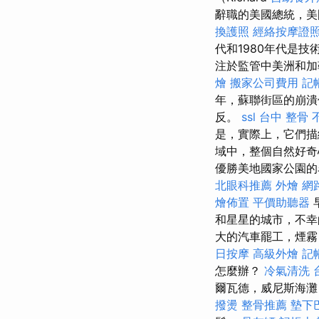
辭職的美國總統，
換護照
經絡按摩證
代和1980年代是
注於監管中美洲和加
燴
搬家公司費用
記
年，蘇聯街區的崩潰
反。
ssl
台中 整骨
是，實際上，它們描
域中，整個自然好
優勝美地國家公園
北眼科推薦
外燴
網
燴佈置
平價助聽器
和星星的城市，不幸
大的汽車罷工，煙霧
日按摩
高級外燴
記
怎麼辦？
冷氣清洗
爾瓦德，威尼斯海
撥燙
整骨推薦
墊下