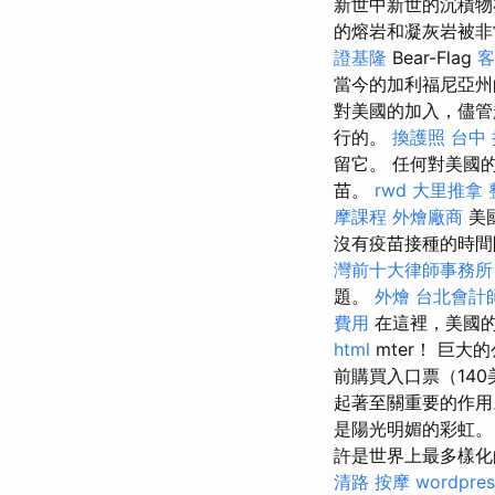
新世中新世的沉積物
的熔岩和凝灰岩被
證基隆
Bear-Flag
客
當今的加利福尼亞州
對美國的加入，儘管
行的。
換護照
台中 
留它。 任何對美國的
苗。
rwd
大里推拿
摩課程
外燴廠商
美
沒有疫苗接種的時
灣前十大律師事務所
題。
外燴
台北會計
費用
在這裡，美國的
html
mter！ 巨
前購買入口票（14
起著至關重要的作用
是陽光明媚的彩虹。
許是世界上最多樣
清路 按摩
wordpres