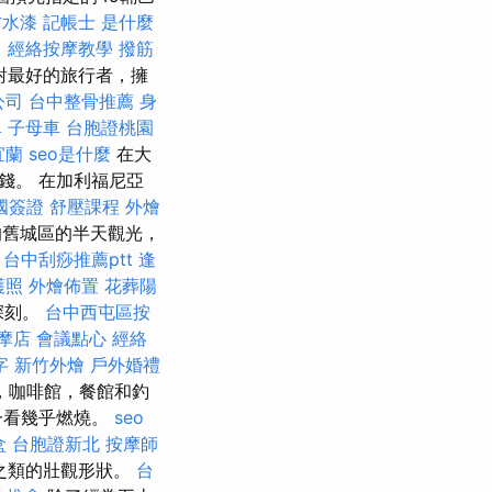
防水漆
記帳士 是什麼
。
經絡按摩教學
撥筋
對最好的旅行者，擁
公司
台中整骨推薦
身
單
子母車
台胞證桃園
宜蘭
seo是什麼
在大
錢。 在加利福尼亞
國簽證
舒壓課程
外燴
的舊城區的半天觀光，
。
台中刮痧推薦ptt
逢
護照
外燴佈置
花葬陽
深刻。
台中西屯區按
摩店
會議點心
經絡
字
新竹外燴
戶外婚禮
，咖啡館，餐館和釣
一看幾乎燃燒。
seo
盒
台胞證新北
按摩師
”之類的壯觀形狀。
台