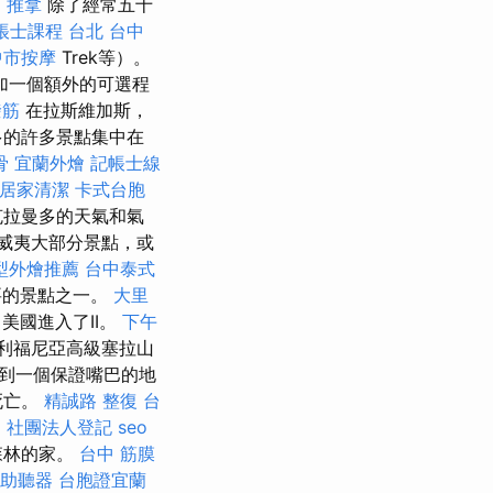
筋
推拿
除了經常五十
帳士課程 台北
台中
中市按摩
Trek等）。
加一個額外的可選程
撥筋
在拉斯維加斯，
多的許多景點集中在
骨
宜蘭外燴
記帳士線
居家清潔
卡式台胞
克拉曼多的天氣和氣
威夷大部分景點，或
型外燴推薦
台中泰式
要的景點之一。
大里
美國進入了II。
下午
利福尼亞高級塞拉山
到一個保證嘴巴的地
死亡。
精誠路 整復 台
。
社團法人登記
seo
森林的家。
台中 筋膜
助聽器
台胞證宜蘭