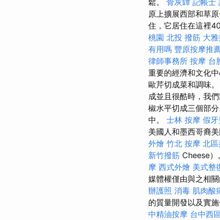
鬆。
骨灰罈
記帳士 
原上擴展西部和草原
住，它居住在這裡4
桃園
北投 撥筋
大雅
有用嗎
豐原按摩推
律師事務所
按摩
台
重要的經濟和文化中
歐芹切成菜和調味。
成並且很酷時，我們
椒水平切成三個部分
中。
士林 按摩
假牙
美國人和墨西哥裔
外燴
竹北 按摩
北區
新竹撥筋
Cheese
摩
西式外燴
美式整
媒體權僅由與之相
辦護照
消毒
肌肉酸
的質量開發以及實
中精油按摩
台中西