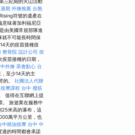
第三紀期的火山活動
照過期
外燴推薦
台胞
Rising符號的遺產在
義意味著加利福尼亞
是由美國常規部隊進
隊就不可能長時間保
和14天的疫苗接種疫
蘭
整骨院
設計公司
按
次疫苗接種的日期，
台中外燴
茶會點心
台
，至少14天的主
痛苦的。
社團法人代辦
絡按摩課程
台中 撥筋
。 值得在互聯網上提
票。 旅遊業在服務中
到25米高的瀑布，這
000萬平方公里，也
台中精油按摩
台中 中
度過的時間都會承諾