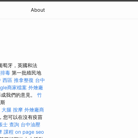
About
，葡萄牙，英國和法
摩排毒
第一批殖民地
 西區 推拿整復
台中
ogle商家檔案
外燴廠
形成我們的意見。
竹
羅斯
大腿 按摩
外燴廠商
起，您可以在沒有疫苗
帳士 查詢
台中油壓
摩 課程
on page seo