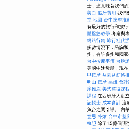
士，這意味著我們的
美白
假牙費用
我們
堂 地圖
台中按摩推
有最好的旅行和旅
體撥筋教學
考慮與
網路行銷
旅行社代
多數情況下，諮詢和
州，有許多州和國家
台中按摩平價
台胞
美國中途母船，現在
甲按摩
益園益筋絡
明山
按摩
高雄 會
摩推薦
美式整復課
課程
在西班牙人創
記帳士 成本會計
這
魚台之間引導。 內
意思
外燴
台中市整
執照
除了1.5億個“