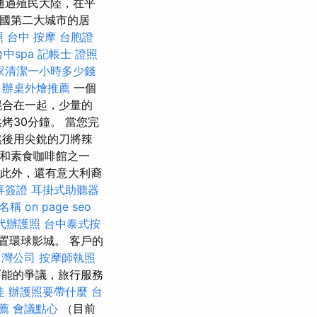
通過殖民大陸，在平
美國第二大城市的居
照
台中 按摩
台胞證
台中spa
記帳士 證照
家清潔一小時多少錢
辦桌外燴推薦
一個
混合在一起，少量的
烤30分鐘。 當您完
然後用尖銳的刀將辣
廳和素食咖啡館之一
此外，還有意大利裔
拜簽證
耳掛式助聽器
名稱
on page seo
代辦護照
台中泰式按
置環球影城。 客戶的
台灣公司
按摩師執照
可能的爭議，旅行服務
徒
辦護照要帶什麼
台
薦
會議點心
（目前