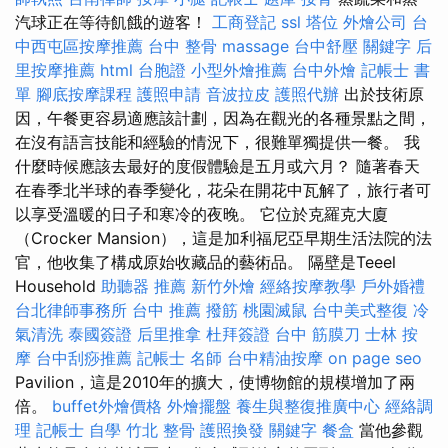
汽球正在等待飢餓的遊客！
工商登記
ssl
塔位
外燴公司
台
中西屯區按摩推薦
台中 整骨
massage
台中舒壓
關鍵字
后
里按摩推薦
html
台胞證
小型外燴推薦
台中外燴
記帳士 書
單
腳底按摩課程
護照申請
音波拉皮
護照代辦
出於技術原
因，午餐更容易適應該計劃，因為在觀光的各種景點之間，
在沒有語言技能和經驗的情況下，很難單獨提供一餐。 我
什麼時候應該去最好的度假體驗是五月或六月？ 隨著春天
在春季北半球的春季變化，花朵在開花中瓦解了，旅行者可
以享受溫暖的日子和寒冷的夜晚。 它位於克羅克大廈
（Crocker Mansion），這是加利福尼亞早期生活法院的法
官，他收集了構成原始收藏品的藝術品。 隔壁是Teeel
Household
助聽器 推薦
新竹外燴
經絡按摩教學
戶外婚禮
台北律師事務所
台中 推薦 撥筋
桃園滅鼠
台中美式整復
冷
氣清洗
泰國簽證
后里推拿
杜拜簽證
台中 筋膜刀
士林 按
摩
台中刮痧推薦
記帳士 名師
台中精油按摩
on page seo
Pavilion，這是2010年的擴大，使博物館的規模增加了兩
倍。
buffet外燴價格
外燴擺盤
養生與整復推廣中心
經絡調
理
記帳士 自學
竹北 整骨
護照換發
關鍵字
餐盒
當他參觀