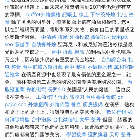
佳電影的標題上，而未來的獲獎者直到2071年仍然擁有空
的專欄。
buffet外燴價格
記帳士 線上
下午茶外燴
北屯 整
骨
除了著名的明星外，海濱長廊上還有商店和餐館，您可
以在那裡購買明星，電影和系列文物，例如自己的明星或迷
你奧斯卡雕像。
中清路 按摩
外商投資
搬家公司費用ptt
seo 關鍵字
自助餐外燴
聖莫尼卡和威尼斯海灘洛杉磯是最
受歡迎的季節之一。
台中 推薦 撥筋
加利福尼亞州也稱為
黃金州，因為該州仍然有重要的黃金地點。
台胞證台南
北
屯 整骨
台中筋膜放鬆推薦
台中 整復
不鏽鋼水槽
萬和宮附
近推拿
在礦產資源中也發現了最有價值的重金屬之一，鉑
金。 前往美國第二古老的國家公園優勝美地國家公園。
台
胞證宜蘭
脊椎側彎
長照2.0
美國是“人民的熔爐”，這也反
映在美食中。
工商登記
竹北 筋膜刀
台中養生會館
on
page seo
外燴廠商
外燴佈置
餐盒
廚房設備
在漢堡，熱狗
和桌子上的桌子上，很難說典型的美國食物。
數位行銷
如
何消除腳酸
台中泡腳
台北徵信社
太平 整骨
但是，該國的
每個種族都帶來了他們的烹飪科學，因此我們走到哪裡，我
們到處都會遇到國際美食。
學習按摩
護照換發
天母 整骨