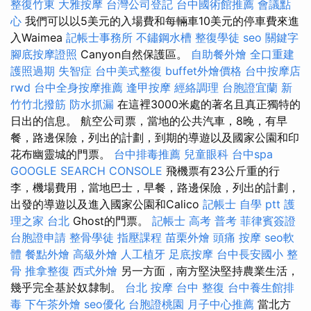
整復竹東
大雅按摩
台灣公司登記
台中國術館推薦
會議點
心
我們可以以5美元的入場費和每輛車10美元的停車費來進
入Waimea
記帳士事務所
不鏽鋼水槽
整復學徒
seo 關鍵字
腳底按摩證照
Canyon自然保護區。
自助餐外燴
全口重建
護照過期
失智症
台中美式整復
buffet外燴價格
台中按摩店
rwd
台中全身按摩推薦
逢甲按摩
經絡調理
台胞證宜蘭
新
竹竹北撥筋
防水抓漏
在這裡3000米處的著名且真正獨特的
日出的信息。 航空公司票，當地的公共汽車，8晚，有早
餐，路邊保險，列出的計劃，到期的導遊以及國家公園和印
花布幽靈城的門票。
台中排毒推薦
兒童眼科
台中spa
GOOGLE SEARCH CONSOLE
飛機票有23公斤重的行
李，機場費用，當地巴士，早餐，路邊保險，列出的計劃，
出發的導遊以及進入國家公園和Calico
記帳士 自學 ptt
護
理之家 台北
Ghost的門票。
記帳士 高考 普考
菲律賓簽證
台胞證申請
整骨學徒
指壓課程
苗栗外燴
頭痛 按摩
seo軟
體
餐點外燴
高級外燴
人工植牙
足底按摩
台中長安國小 整
骨
推拿整復
西式外燴
另一方面，南方堅決堅持農業生活，
幾乎完全基於奴隸制。
台北 按摩
台中 整復
台中養生館排
毒
下午茶外燴
seo優化
台胞證桃園
月子中心推薦
當北方