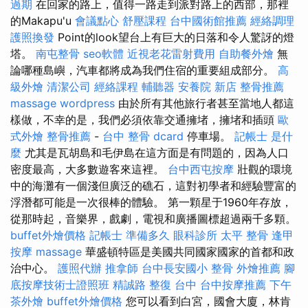
過期
在回家的路上，值得一路走到派對路上的西部，那裡
的Makapu'u
會議點心
舒壓課程
台中國術館推薦
經絡調理
護照換發
Point的look望台上有巨大的日落和令人驚訝的燈
塔。
南屯整骨
seo軟體
近視老花雷射費用
自助餐外燴
無
論哪種島嶼，汽車都將成為我們住宿的重要組成部分。
高
級外燴
清潔公司
經絡課程
輔聽器
安養院 新店
整骨推薦
massage
wordpress
由於所有其他旅行者甚至當地人都這
樣做，不幸的是，我們必須依靠交通擁堵，擁堵和插頭
歐
式外燴
整骨推薦
-
台中 整骨 dcard
停車場。
記帳士 是什
麼
尤其是瓦胡島和毛伊島在這方面是有問題的，因為人口
密度最高，大多數遊客來這裡。
台中西屯按摩
壯觀的環境
中的海灘有一個淺但廣泛的礁石，這對初學者和經驗豐富的
浮潛都可能是一次很棒的體驗。 第一顆星于1960年存放，
從那時起，音樂界，戲劇，電視和廣播圖標超過兩千多顆。
buffet外燴價格
記帳士 準備多久
眼科診所
太平 整骨
逢甲
按摩
massage
華盛頓特區是美國共同國家國家的首都和政
治中心。
護照代辦
推拿師
台中長安國小 整骨
外燴推薦
腳
底按摩技術士證照班
精誠路 整復 台中
台中按摩推薦
下午
茶外燴
buffet外燴價格
您可以看到白宮，國會大廈，林肯