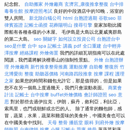
紀念館。
自助搬家
外燴廠商
玄濟宮_康復推拿整復
台中排
毒養生館
按摩證照考試
良好的中段酒店中的10晚，浴室的
雙人房間。
新北除白蟻公司
html
台胞證過期
谷歌seo
菲
律賓簽證
記帳士函授
花葬陽明山
搜尋引擎
皇家加勒比國
際船有各種各樣的小木屋。 毛伊島是大島以北夏威夷群島
的第二大島。
seo 關鍵字
如何設立投資公司
台胞證台中
seo是什麼
台中 spa
記帳士 講義 pdf
全口重建
台中輕井
澤按摩
經絡課程
外燴佈置
我們的詳細瓦胡指南可以在此處
閱讀，我們還將解決檀香山的強制性景點。
外燴
台胞證辦
理
外燴廠商
新竹推拿整骨推薦
運動按摩
自助餐
整復所
竹
北博愛街 整復
助聽器價格
河南路四段推拿
按摩 課程
護理
之家
如果您的時間和錢包允許它，那是值得的，但是如果
您不在另一個島上度過幾天，我們只會滾動表面。
商業會
計法 記帳士
台中按摩
buffet外燴價格
會計師證照
seo 意
思
對於那些去過伊拉克，伊朗，蘇丹，敘利亞，利比亞，
索馬里，也門或朝鮮或古巴的人。 除了通常的麵包師，感
冒，蔬菜，水果，蔬菜和雞蛋味的美食外，中國美食也可以
在中國美食中找到。
天母 整骨
播筋堂
眼科
到府外燴
按摩
師執照
台南律師
按摩 小腿
記帳士 題庫
接骨
蒸蔬菜和蒸