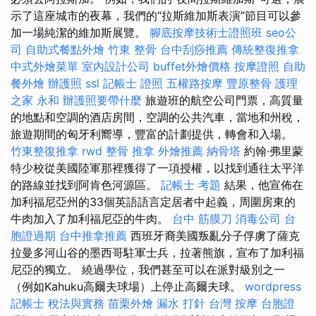
示了這座城市的夜幕，我們的“拉斯維加斯表演”節目可以參
加一場純潔的維加斯展覽。
腳底按摩技術士證照班
seo公
司
自助式餐點外燴
竹東 整骨
台中刮痧推薦
傳統整復推拿
中式外燴菜單
室內設計公司
buffet外燴價格
按摩證照
自助
餐外燴
辦護照
ssl
記帳士 證照
五權路按摩
豐原整骨
護理
之家 永和
辦護照要帶什麼
旅遊班的航空公司門票，高質量
的地點和空調的酒店房間，空調的公共汽車，當地和州稅，
旅遊期間的匈牙利嚮導，豐富的計劃提供，轉會和入場。
竹東整復推拿
rwd
整骨 推拿
外燴推薦
納骨塔
約翰·弗里蒙
特少校從美國陸軍那裡獲得了一項授權，以找到通往太平洋
的路線並找到阿肯色河源區。
記帳士 考題
結果，他宣佈在
加利福尼亞州的33個英語語言定居者中起義，周圍房東的
牛肉加入了加利福尼亞的牛肉。
台中 筋膜刀
消毒公司
台
胞證過期
台中推拿推薦
西班牙裔美國叛亂分子俘虜了薩克
拉曼多河山谷的墨西哥駐軍士兵，拉著熊旗，宣布了加利福
尼亞的獨立。 繞過學位，我們甚至可以在派對級別之一
（例如Kahuku高爾夫球場）上停止高爾夫球。
wordpress
記帳士 稅法與實務
苗栗外燴
漏水 打針
台灣 按摩
台胞證