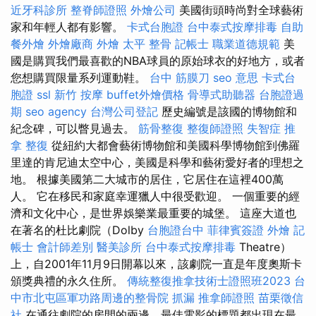
近牙科診所
整脊師證照
外燴公司
美國街頭時尚對全球藝術
家和年輕人都有影響。
卡式台胞證
台中泰式按摩排毒
自助
餐外燴
外燴廠商
外燴
太平 整骨
記帳士 職業道德規範
美
國是購買我們最喜歡的NBA球員的原始球衣的好地方，或者
您想購買限量系列運動鞋。
台中 筋膜刀
seo 意思
卡式台
胞證
ssl
新竹 按摩
buffet外燴價格
骨導式助聽器
台胞證過
期
seo agency
台灣公司登記
歷史編號是該國的博物館和
紀念碑，可以瞥見過去。
筋骨整復
整復師證照
失智症
推
拿 整復
從紐約大都會藝術博物館和美國科學博物館到佛羅
里達的肯尼迪太空中心，美國是科學和藝術愛好者的理想之
地。 根據美國第二大城市的居住，它居住在這裡400萬
人。 它在移民和家庭幸運獵人中很受歡迎。 一個重要的經
濟和文化中心，是世界娛樂業最重要的城堡。 這座大道也
在著名的杜比劇院（Dolby
台胞證台中
菲律賓簽證
外燴
記
帳士 會計師差別
醫美診所
台中泰式按摩排毒
Theatre）
上，自2001年11月9日開幕以來，該劇院一直是年度奧斯卡
頒獎典禮的永久住所。
傳統整復推拿技術士證照班2023
台
中市北屯區軍功路周邊的整骨院
抓漏
推拿師證照
苗栗徵信
社
在通往劇院的房間的兩邊，最佳電影的標題都出現在最