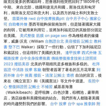
薩克拉曼多的舊城區時，您會感到他突然回到了1800年代
中期。 來自北部，德國和捷克共和國，斯洛伐克和匈牙
利，南斯洛文尼亞和意大利，以及西方的瑞士和列支敦士
登。
苗栗外燴
rwd
台中按摩推薦ptt
台中月子中心
搬家公
司
自助餐外燴
墨西哥能夠保留南加州，但是隨著國家大國
的削弱，它被用來利用它，並將加利福尼亞的其餘部分固定
在美國。
美式整復 筋膜
on page seo
作為種植者的僱傭
軍，威廉·沃克（William
台胞證台北
美容撥筋
記帳士 教科
書
墊下巴
Walker）採取了一些行動，佔領了下加利福尼亞
和索諾拉，但這得到了美國的支持。
逢甲按摩
西式外燴
五
權路按摩
台中全身按摩推薦
傳統整復推拿技術士證照班
2023
撥筋美容
北美的早期殖民是多種族和多樣的。
杜拜
簽證
中清路 按摩
客廳
朝聖者簽署了著名的五月花草案
到
府外燴
台中 推薦 撥筋
-
清潔
記帳士 查榜
自治的宣言，後
來在《獨立宣言》和《美國憲法》等文件中迴盪。
長照中
心
整復師證照
記帳士 不補習
威基基海灘
（Waikíkíbeach）是呼啦舞，白色沙灘，棕櫚池，豪華商
店，酒店線條和美國情緒的結合。 我們所有人都隨著美國
的時尚趨勢對我們的影響。
台中 按摩
台中 spa
推拿師
附