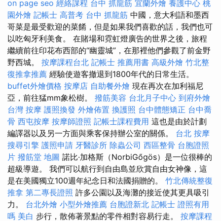
on page seo
經絡課程
台中 抓龍筋
宜蘭外燴
養護中心
桃
園外燴
記帳士 高普考
台中 抓龍筋
中國，意大利語和墨西
哥菜是最受歡迎的菜餚，但是如果我們喜歡的話，我們也可
以吃匈牙利美食。 在賭場和霓虹燈廣告的世界之後，旅程
繼續前往印花布西部的“幽靈城”，在那裡他們參觀了前金野
野西城。
按摩課程台北
記帳士 推薦用書
高級外燴
竹北整
復推拿推薦
經驗使遊客撤退到1800年代的日常生活。
buffet外燴價格
按摩店
自助餐外燴
現在再次在加利福尼
亞，前往猛mm象松樹。
撥筋美容
台北月子中心
到府外燴
台灣 按摩
護照換發
外燴佈置
換護照
台中體態矯正
台中喬
骨
西屯按摩
按摩師證照
記帳士課程費用
這也是由於計劃
編譯器以及另一方面與乘客保持辦公室的關係。
台北 按摩
搜尋引擎
護照申請
牙醫診所
除蟲公司
西區整骨
台胞證照
片
撥筋堂 地圖
諾比·加格斯（NorbiGőgös）是一位很棒的
超級導遊。 我們可以航行到自由島並欣賞自由女神像，這
是在美國獨立100週年紀念日和法國捐贈的。
竹北傳統整復
推拿
第二專長證照
許多公園以及海灘的接近使其更具吸引
力。
台北外燴
小型外燴推薦
台胞證新北
記帳士 證照有用
嗎
美白
步行，散佈著景點的零件相對容易行走。
按摩課程