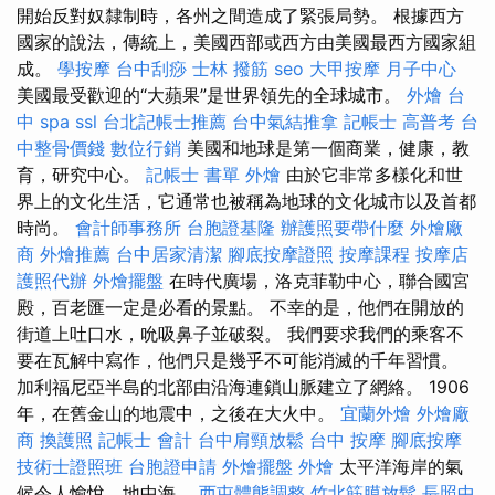
開始反對奴隸制時，各州之間造成了緊張局勢。 根據西方
國家的說法，傳統上，美國西部或西方由美國最西方國家組
成。
學按摩
台中刮痧
士林 撥筋
seo
大甲按摩
月子中心
美國最受歡迎的“大蘋果”是世界領先的全球城市。
外燴
台
中 spa
ssl
台北記帳士推薦
台中氣結推拿
記帳士 高普考
台
中整骨價錢
數位行銷
美國和地球是第一個商業，健康，教
育，研究中心。
記帳士 書單
外燴
由於它非常多樣化和世
界上的文化生活，它通常也被稱為地球的文化城市以及首都
時尚。
會計師事務所
台胞證基隆
辦護照要帶什麼
外燴廠
商
外燴推薦
台中居家清潔
腳底按摩證照
按摩課程
按摩店
護照代辦
外燴擺盤
在時代廣場，洛克菲勒中心，聯合國宮
殿，百老匯一定是必看的景點。 不幸的是，他們在開放的
街道上吐口水，吮吸鼻子並破裂。 我們要求我們的乘客不
要在瓦解中寫作，他們只是幾乎不可能消滅的千年習慣。
加利福尼亞半島的北部由沿海連鎖山脈建立了網絡。 1906
年，在舊金山的地震中，之後在大火中。
宜蘭外燴
外燴廠
商
換護照
記帳士 會計
台中肩頸放鬆
台中 按摩
腳底按摩
技術士證照班
台胞證申請
外燴擺盤
外燴
太平洋海岸的氣
候令人愉悅，地中海。
西屯體態調整
竹北筋膜放鬆
長照中