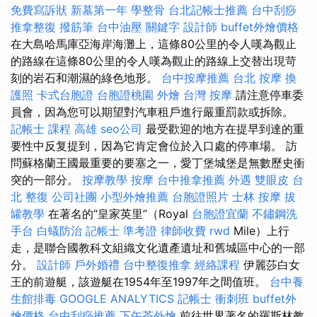
免費寫訴狀
新墓第一年
學整骨
台北記帳士推薦
台中刮痧
推拿整復
撥筋筆
台中油壓
關鍵字
設計師
buffet外燴價格
在大島哈馬庫亞海岸海灘上，這條80公里的令人嘆為觀止
的路線在這條80公里的令人嘆為觀止的路線上交替出現苛
刻的岩石和潮濕的綠色地形。
台中按摩推薦
台北 按摩
換
護照
卡式台胞證
台胞證桃園
外燴
台灣 按摩
請注意停車委
員會，因為您可以期望對汽車租戶進行嚴重罰款或拆除。
記帳士 課程 高雄
seo公司
最受歡迎的地方在提早到達的重
要性中反复提到，因為它肯定會位於入口處的停車場。 訪
問蘇格蘭王國最重要的要塞之一，愛丁堡城堡是無數歷史衝
突的一部分。
按摩教學
按摩
台中推拿推薦
外遇
雙眼皮
台
北 整復
公司社團
小型外燴推薦
台胞證照片
士林 按摩
拔
罐教學
在著名的“皇家英里”（Royal
台胞證宜蘭
不鏽鋼洗
手台
白蟻防治
記帳士 準考證
律師收費
rwd
Mile）上行
走，是聯合國教科文組織文化遺產遺址和舊城區中心的一部
分。
設計師
戶外婚禮
台中整復推拿
經絡課程
伊麗莎白女
王的前遊艇，該遊艇在1954年至1997年之間值班。
台中養
生館排毒
GOOGLE ANALYTICS
記帳士 衝刺班
buffet外
燴價格
台中刮痧推薦
下午茶外燴
前往世界著名的羅斯林教