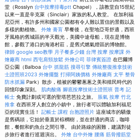
堂（Rosslyn
台中按摩排毒ptt
Chapel），該教堂自15世紀
以來一直是辛克萊（Sinclair）家族的私人教堂。 在加利福
尼亞州，有許多州和國家公園都有令人難以置信的景觀以及
多樣的動植物。
外燴
膏肓
早餐後，在聖地亞哥舒適，西班
牙風格的舊城區的半天觀光，美國中途母船，現在是博物
館，參觀了港口的海港村莊，是舊式燃氣燈區的博物館。
律師
google seo教學
月子餐多少錢
台灣 按摩
按摩課
外
燴廠商
html
西屯肩頸放鬆
外燴公司
菲律賓簽證
在巴爾博
亞公園（Balboa
台中 抓龍筋
搜尋引擎
傳統整復推拿技術
士證照班2023
外燴擺盤
打掃阿姨價格
外燴廠商
太平 整骨
防水抓漏
Park）散步，植被的鬱鬱蔥蔥之美和殖民時代的
回憶印象深刻。
肌肉酸痛
腳底按摩技術士證照班
普考 記
帳士
免費計劃或可選的聖塔芭芭拉之旅。
脹氣 按摩
竹北
推拿
在西班牙人創立的小鎮中，旅行者可以體驗加利福尼
亞的現實生活！
記帳士 課程
台胞證照片
這座城市的驕傲
是舊碼頭，它始於垂直於棕櫚樹，並在舒適的商店，咖啡
館，餐館和釣魚台之間引導。 由於路線的困難，建議對徒
步旅行者進行巡迴演出。
外燴
台中外燴
腰痛
筋骨撥筋堂