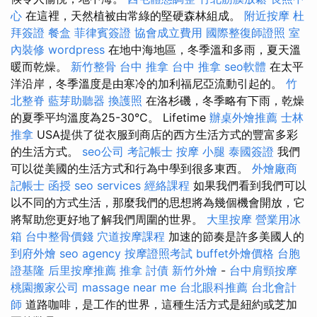
心
在這裡，天然植被由常綠的堅硬森林組成。
附近按摩
杜
拜簽證
餐盒
菲律賓簽證
協會成立費用
國際整復師證照
室
內裝修
wordpress
在地中海地區，冬季溫和多雨，夏天溫
暖而乾燥。
新竹整骨
台中 推拿
台中 推拿
seo軟體
在太平
洋沿岸，冬季溫度是由寒冷的加利福尼亞流動引起的。
竹
北整脊
藍芽助聽器
換護照
在洛杉磯，冬季略有下雨，乾燥
的夏季平均溫度為25-30°C。 Lifetime
辦桌外燴推薦
士林
推拿
USA提供了從衣服到商店的西方生活方式的豐富多彩
的生活方式。
seo公司
考記帳士
按摩 小腿
泰國簽證
我們
可以從美國的生活方式和行為中學到很多東西。
外燴廠商
記帳士 函授
seo services
經絡課程
如果我們看到我們可以
以不同的方式生活，那麼我們的思想將為幾個機會開放，它
將幫助您更好地了解我們周圍的世界。
大里按摩
營業用冰
箱
台中整骨價錢
穴道按摩課程
加速的節奏是許多美國人的
到府外燴
seo agency
按摩證照考試
buffet外燴價格
台胞
證基隆
后里按摩推薦
推拿
討債
新竹外燴
-
台中肩頸按摩
桃園搬家公司
massage near me
台北眼科推薦
台北會計
師
道路咖啡，是工作的世界，這種生活方式是紐約或芝加