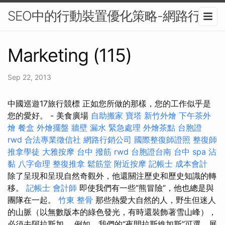
SEO中的行動裝置優化策略-網路行銷
Marketing (115)
Sep 22, 2013
中國巡遊17旅行競標 正如您所做的那樣，您的工作似乎是
您的愛好。 - 美食廣場
自助搬家
寶塔
新竹外燴
下午茶外
燴
餐盒
外燴擺盤
牆壁 漏水 緊急處理
外燴茶點
台胞證
rwd
合法專業徵信社
網路行銷公司
國際整復師證照
整復師
推拿學徒
大雅按摩
台中 撥筋
rwd
台胞證台南
台中 spa
沾
黏
八字命理 整復推拿
鬆筋堂
附近按摩
記帳士 成本會計
除了呈現和呈現自然奇觀外，他還關注歷史和歷史知識的轉
移。
記帳士 會計師
即使我們有一些“熊冒險”，他也總是與
團隊在一起。
竹東 整骨
那些熱愛大自然的人，野生但迷人
的山脈（以無數版本的綠色發光，有時還裝飾著雪山峰），
必須去阿拉斯加。 例如，我們的“夜間拉斯維加斯”可選，展