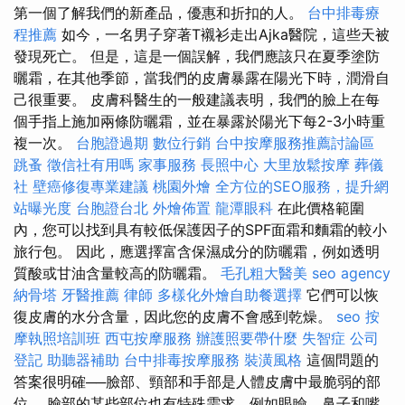
第一個了解我們的新產品，優惠和折扣的人。
台中排毒療
程推薦
如今，一名男子穿著T襯衫走出Ajka醫院，這些天被
發現死亡。 但是，這是一個誤解，我們應該只在夏季塗防
曬霜，在其他季節，當我們的皮膚暴露在陽光下時，潤滑自
己很重要。 皮膚科醫生的一般建議表明，我們的臉上在每
個手指上施加兩條防曬霜，並在暴露於陽光下每2-3小時重
複一次。
台胞證過期
數位行銷
台中按摩服務推薦討論區
跳蚤
徵信社有用嗎
家事服務
長照中心
大里放鬆按摩
葬儀
社
壁癌修復專業建議
桃園外燴
全方位的SEO服務，提升網
站曝光度
台胞證台北
外燴佈置
龍潭眼科
在此價格範圍
內，您可以找到具有較低保護因子的SPF面霜和麵霜的較小
旅行包。 因此，應選擇富含保濕成分的防曬霜，例如透明
質酸或甘油含量較高的防曬霜。
毛孔粗大醫美
seo agency
納骨塔
牙醫推薦
律師
多樣化外燴自助餐選擇
它們可以恢
復皮膚的水分含量，因此您的皮膚不會感到乾燥。
seo
按
摩執照培訓班
西屯按摩服務
辦護照要帶什麼
失智症
公司
登記
助聽器補助
台中排毒按摩服務
裝潢風格
這個問題的
答案很明確──臉部、頸部和手部是人體皮膚中最脆弱的部
位。 臉部的某些部位也有特殊需求，例如眼瞼、鼻子和嘴