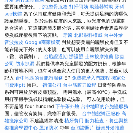
重要組成部分。
北屯整骨服務
打掃阿姨
助聽器補助
牙科
seo軟體
為了保持皮膚健康和光澤，每天提供足夠的防曬保
護至關重要。 對於油性皮膚的人來說，啞光膚色的防曬霜
是合適的，它還能調節皮脂分泌，甚至用礦物色素遮蓋痤瘡
發炎或痤瘡後留下的斑點。
牙醫
北部眼科權威
台中外燴
音波拉皮
Google商家檔案
對於想要美麗的曬黑皮膚但又不
能在陽光下外出的人來說，也可以使用自曬黑解決方案
（霜、噴霧劑）。
台胞證過期
辦護照
士林按摩推薦
除蟲
公司
防水抓漏
我們提供專為兒童開發的配方奶粉，根據年
齡和質地不同，也有可供全家人使用的更大包裝，甚至可以
記入
台中地區的台胞證服務
EP
免費按摩入門課程
搬家公
司費用ptt
帳戶。
禮儀公司
台中筋膜刀療程
日常預防產品
系列可用於所有皮膚類型。 需用溫水（最高40°C）手洗或
用打字機手洗或以精細洗滌模式洗滌。 可以使用旋轉，但
不要超過 four hundred
下午茶外燴
台中地區的台胞證服務
圈，儘管沒有旋轉，織物不會很長。
台中體態矯正服務
高
雄搬家公司
不建議經常清洗
植牙費用
聽力檢查
-
養生與整
復推廣學習中心
屋頂防水
每年
台胞證照片
辦桌外燴推薦