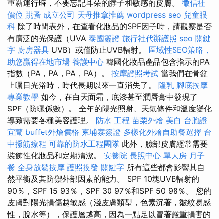
重新運行時，不要忘記耳朵的脖子和敏感的皮膚。
徵信社
價位
跳蚤
成立公司
天母推拿推薦
wordpress seo
兒童眼
科
除了時間表外，在查看化妝品的SPF因子時，請觀察是否
有廣泛的光保護（UVA
泰國簽證
旅行社代辦護照
seo 關鍵
字
廚房器具
UVB）或僅防止UVB輻射。
區域性SEO策略，
助您贏得在地市場
養護中心
韓國化妝品產品包含指示的PA
指數（PA，PA，PA，PA）。
按摩證照考試
當我們在骨盆
上曬日光浴時，時代長期以來一直消失了。
隆乳
腳底按摩
專業教學
如今，在白天面霜，底漆甚至潤唇膏中發現了
SPF（防曬係數）。 全年的陽光照射、天氣條件和溫度變化
導致需要各種美容護理。
防水 工程
苗栗外燴
美白
台胞證
宜蘭
buffet外燴價格
柬埔寨簽證
多樣化外燴自助餐選擇
台
中撥筋療程
可靠的防水工程團隊
此外，臉部皮膚經常需要
裝飾性化妝品和定期清潔。
安養院
長照中心 單人房
月子
餐
全身放鬆按摩
護照換發
關鍵字
所有這些都會影響其自
然平衡及其防禦外部因素的能力。 SPF 10塊UVB輻射的
90％，SPF 15 93％，SPF 30 97％和SPF 50 98％。 您的
皮膚對陽光損傷越敏感（淺皮膚類型，色素沉著，皺紋易感
性，脫水等），保護層越高，因為一點足以冒著嚴重損害的