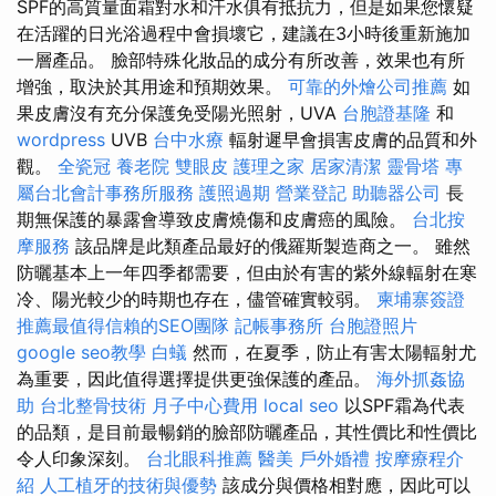
SPF的高質量面霜對水和汗水俱有抵抗力，但是如果您懷疑
在活躍的日光浴過程中會損壞它，建議在3小時後重新施加
一層產品。 臉部特殊化妝品的成分有所改善，效果也有所
增強，取決於其用途和預期效果。
可靠的外燴公司推薦
如
果皮膚沒有充分保護免受陽光照射，UVA
台胞證基隆
和
wordpress
UVB
台中水療
輻射遲早會損害皮膚的品質和外
觀。
全瓷冠
養老院
雙眼皮
護理之家
居家清潔
靈骨塔
專
屬台北會計事務所服務
護照過期
營業登記
助聽器公司
長
期無保護的暴露會導致皮膚燒傷和皮膚癌的風險。
台北按
摩服務
該品牌是此類產品最好的俄羅斯製造商之一。 雖然
防曬基本上一年四季都需要，但由於有害的紫外線輻射在寒
冷、陽光較少的時期也存在，儘管確實較弱。
柬埔寨簽證
推薦最值得信賴的SEO團隊
記帳事務所
台胞證照片
google seo教學
白蟻
然而，在夏季，防止有害太陽輻射尤
為重要，因此值得選擇提供更強保護的產品。
海外抓姦協
助
台北整骨技術
月子中心費用
local seo
以SPF霜為代表
的品類，是目前最暢銷的臉部防曬產品，其性價比和性價比
令人印象深刻。
台北眼科推薦
醫美
戶外婚禮
按摩療程介
紹
人工植牙的技術與優勢
該成分與價格相對應，因此可以