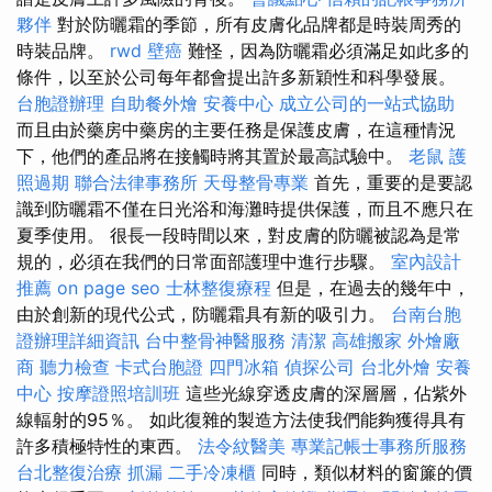
夥伴
對於防曬霜的季節，所有皮膚化品牌都是時裝周秀的
時裝品牌。
rwd
壁癌
難怪，因為防曬霜必須滿足如此多的
條件，以至於公司每年都會提出許多新穎性和科學發展。
台胞證辦理
自助餐外燴
安養中心
成立公司的一站式協助
而且由於藥房中藥房的主要任務是保護皮膚，在這種情況
下，他們的產品將在接觸時將其置於最高試驗中。
老鼠
護
照過期
聯合法律事務所
天母整骨專業
首先，重要的是要認
識到防曬霜不僅在日光浴和海灘時提供保護，而且不應只在
夏季使用。 很長一段時間以來，對皮膚的防曬被認為是常
規的，必須在我們的日常面部護理中進行步驟。
室內設計
推薦
on page seo
士林整復療程
但是，在過去的幾年中，
由於創新的現代公式，防曬霜具有新的吸引力。
台南台胞
證辦理詳細資訊
台中整骨神醫服務
清潔
高雄搬家
外燴廠
商
聽力檢查
卡式台胞證
四門冰箱
偵探公司
台北外燴
安養
中心
按摩證照培訓班
這些光線穿透皮膚的深層層，佔紫外
線輻射的95％。 如此復雜的製造方法使我們能夠獲得具有
許多積極特性的東西。
法令紋醫美
專業記帳士事務所服務
台北整復治療
抓漏
二手冷凍櫃
同時，類似材料的窗簾的價