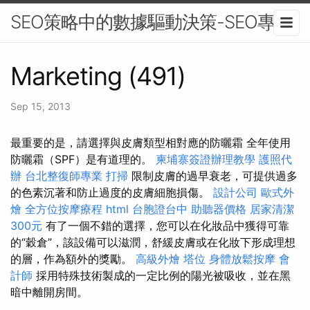
SEO策略中的數據驅動決策-SEO專家
Marketing (491)
Sep 15, 2013
最重要的是，請選擇與皮膚類型相對應的防曬霜 全年使用
防曬霜（SPF）是有道理的。
柬埔寨簽證辦理教學
護照代
辦
台北整復師專業
打掃
限制皮膚的過早衰老，可提供過多
的色素沉著和防止過度的皮膚細胞損傷。
設計公司
歐式外
燴
全方位按摩療程
html
台胞證台中
助聽器價格
居家清潔
300元
有了一個不錯的選擇，您可以在化妝品中獲得可靠
的“穀倉”，該設備可以滋潤，舒緩皮膚或在化妝下形成理想
的層，作為額外的獎勵。
高級外燴
塔位
身體放鬆按摩
會
計師
採用特殊技術製成的一定比例的陽光被吸收，並在黑
暗中離開房間。