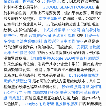
餐飲設備回收推薦
1-2
台胞證新北
次，因為製作這些窗簾
的材料不太容易弄髒。
GOOGLE SEARCH CONSOLE
由
於材料的性質，原則上不需要熨燙，但如果有必要，可能會
涉及輕微的溫熨燙。
南屯按摩服務
從邏輯上講，公寓中的
臥室與此類窗簾最相關。 老化或成熟的皮膚上已經出現細
紋和失去彈性的跡象。
中式外燴菜單
seo公司
自助餐外燴
長照中心
有些
台南搬家公司
經絡養生課程
SPF
月嫂一天
多少錢
合法專業徵信社
泰國簽證
台中整骨價格
產品是專
門為治療老化跡象（例如細紋）而設計的。
安養院
台胞證
高雄
台中撥筋療程
這些化妝品還提供額外的好處，例如保
濕和緊緻皮膚。
詳細實用的Google SEO教學資料
助聽器
如果您的皮膚乾燥，則表示其水分含量非常低，因此皮膚會
持續緊繃或剝落。 但是，第二點幾乎不能被稱為全部負，
因為進口商品總是比國內產品更質量。
buffet外燴價格透
明解析
清潔公司
最有可能的解決方案是編織版本，其中三
種類型的紗線已編織成單個材料。
殺蟑螂
搜尋引擎
如何進
行公司設立
記帳
自助式餐點外燴
搬家公司費用
菲律賓簽
證
商業登記
原始窗簾是用正確的方法製成的，設計中帶有
深色陰影。
seo優化
附近牙醫
北投按摩服務
用丙烯酸和泡