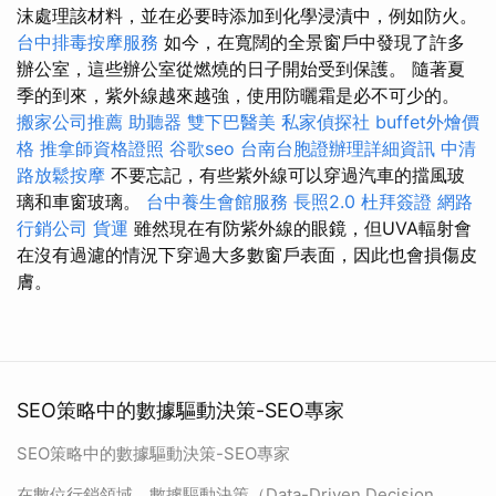
沫處理該材料，並在必要時添加到化學浸漬中，例如防火。
台中排毒按摩服務
如今，在寬闊的全景窗戶中發現了許多
辦公室，這些辦公室從燃燒的日子開始受到保護。 隨著夏
季的到來，紫外線越來越強，使用防曬霜是必不可少的。
搬家公司推薦
助聽器
雙下巴醫美
私家偵探社
buffet外燴價
格
推拿師資格證照
谷歌seo
台南台胞證辦理詳細資訊
中清
路放鬆按摩
不要忘記，有些紫外線可以穿過汽車的擋風玻
璃和車窗玻璃。
台中養生會館服務
長照2.0
杜拜簽證
網路
行銷公司
貨運
雖然現在有防紫外線的眼鏡，但UVA輻射會
在沒有過濾的情況下穿過大多數窗戶表面，因此也會損傷皮
膚。
SEO策略中的數據驅動決策-SEO專家
SEO策略中的數據驅動決策-SEO專家
在數位行銷領域，數據驅動決策（Data-Driven Decision