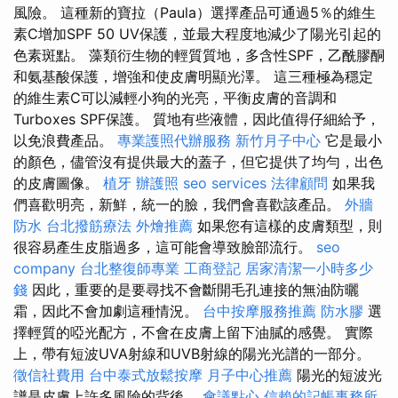
風險。 這種新的寶拉（Paula）選擇產品可通過5％的維生
素C增加SPF 50 UV保護，並最大程度地減少了陽光引起的
色素斑點。 藻類衍生物的輕質質地，多含性SPF，乙酰膠酮
和氨基酸保護，增強和使皮膚明顯光澤。 這三種極為穩定
的維生素C可以減輕小狗的光亮，平衡皮膚的音調和
Turboxes SPF保護。 質地有些液體，因此值得仔細給予，
以免浪費產品。
專業護照代辦服務
新竹月子中心
它是最小
的顏色，儘管沒有提供最大的蓋子，但它提供了均勻，出色
的皮膚圖像。
植牙
辦護照
seo services
法律顧問
如果我
們喜歡明亮，新鮮，統一的臉，我們會喜歡該產品。
外牆
防水
台北撥筋療法
外燴推薦
如果您有這樣的皮膚類型，則
很容易產生皮脂過多，這可能會導致臉部流行。
seo
company
台北整復師專業
工商登記
居家清潔一小時多少
錢
因此，重要的是要尋找不會斷開毛孔連接的無油防曬
霜，因此不會加劇這種情況。
台中按摩服務推薦
防水膠
選
擇輕質的啞光配方，不會在皮膚上留下油膩的感覺。 實際
上，帶有短波UVA射線和UVB射線的陽光光譜的一部分。
徵信社費用
台中泰式放鬆按摩
月子中心推薦
陽光的短波光
譜是皮膚上許多風險的背後。
會議點心
信賴的記帳事務所