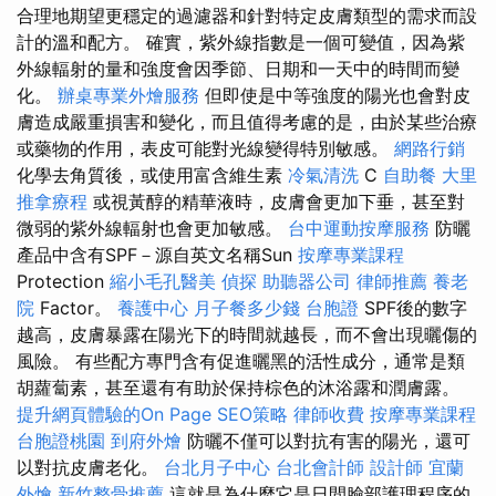
合理地期望更穩定的過濾器和針對特定皮膚類型的需求而設
計的溫和配方。 確實，紫外線指數是一個可變值，因為紫
外線輻射的量和強度會因季節、日期和一天中的時間而變
化。
辦桌專業外燴服務
但即使是中等強度的陽光也會對皮
膚造成嚴重損害和變化，而且值得考慮的是，由於某些治療
或藥物的作用，表皮可能對光線變得特別敏感。
網路行銷
化學去角質後，或使用富含維生素
冷氣清洗
C
自助餐
大里
推拿療程
或視黃醇的精華液時，皮膚會更加下垂，甚至對
微弱的紫外線輻射也會更加敏感。
台中運動按摩服務
防曬
產品中含有SPF－源自英文名稱Sun
按摩專業課程
Protection
縮小毛孔醫美
偵探
助聽器公司
律師推薦
養老
院
Factor。
養護中心
月子餐多少錢
台胞證
SPF後的數字
越高，皮膚暴露在陽光下的時間就越長，而不會出現曬傷的
風險。 有些配方專門含有促進曬黑的活性成分，通常是類
胡蘿蔔素，甚至還有有助於保持棕色的沐浴露和潤膚露。
提升網頁體驗的On Page SEO策略
律師收費
按摩專業課程
台胞證桃園
到府外燴
防曬不僅可以對抗有害的陽光，還可
以對抗皮膚老化。
台北月子中心
台北會計師
設計師
宜蘭
外燴
新竹整骨推薦
這就是為什麼它是日間臉部護理程序的