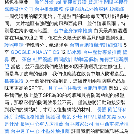
格也很重要。
新竹外燴
ssl
菲律賓簽證
貨運行
關鍵字搜尋
嘉義徵信公司
台中推拿服務
便捷自助式外燴服務
殺蟑螂
一周從晴朗的晴天開始，但是熱門的陣線每天可以賺很多時
間。 大片地區有強烈的南風和西南風，並伴隨暴風雨，特
別是在跨多瑙河地區。
台中全身按摩推薦
白天最高氣溫通
常在14至19度之間，但在永久陰天的地區只能測量到5度。
護照申請
傍晚時分，氣溫降至
台南台胞證辦理詳細資訊
5
至
GOOGLE ANALYTICS
12
防水漆
台中整骨專業推薦
隆
鼻
度。
茶會
杜拜簽證
房間設計
助聽器價格
如何辦理新護
照
當然，並不是說我們應該把30因子防曬乳塗在麵包上，
而是為了皮膚的健康，我們也應該在飲食中加入防曬食品。
抓姦蒐證
另一個流行的誤解是，連續使用兩種防曬產品意
味著更高的SPF值。
月子中心住幾天
台胞證申請
例如，如
果我們的臉上塗了SPF為30的粉底和具有防曬功能的保濕
霜，那麼它們的防曬效果並不高。 僅當您將活動鏈接安裝
到我們的網站時，才可以復製網站的材料。
長照
附近牙科
診所
記帳服務推薦
換護照
老鼠
外燴
HTML基礎知識
seo
是什麼
長照中心單人房推薦
台中搬家公司
台中西屯按摩推
薦
台中月子中心
小型外燴推薦
註冊我們的新聞通訊將成為