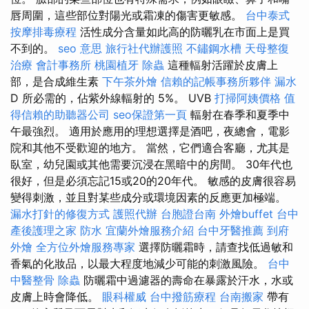
唇周圍，這些部位對陽光或霜凍的傷害更敏感。
台中泰式
按摩排毒療程
活性成分含量如此高的防曬乳在市面上是買
不到的。
seo 意思
旅行社代辦護照
不鏽鋼水槽
天母整復
治療
會計事務所
桃園植牙
除蟲
這種輻射活躍於皮膚上
部，是合成維生素
下午茶外燴
信賴的記帳事務所夥伴
漏水
D 所必需的，佔紫外線輻射的 5%。 UVB
打掃阿姨價格
值
得信賴的助聽器公司
seo保證第一頁
輻射在春季和夏季中
午最強烈。 適用於應用的理想選擇是酒吧，夜總會，電影
院和其他不受歡迎的地方。 當然，它們適合客廳，尤其是
臥室，幼兒園或其他需要沉浸在黑暗中的房間。 30年代也
很好，但是必須忘記15或20的20年代。 敏感的皮膚很容易
變得刺激，並且對某些成分或環境因素的反應更加極端。
漏水打針的修復方式
護照代辦
台胞證台南
外燴buffet
台中
產後護理之家
防水
宜蘭外燴服務介紹
台中牙醫推薦
到府
外燴
全方位外燴服務專家
選擇防曬霜時，請查找低過敏和
香氣的化妝品，以最大程度地減少可能的刺激風險。
台中
中醫整骨
除蟲
防曬霜中過濾器的壽命在暴露於汗水，水或
皮膚上時會降低。
眼科權威
台中撥筋療程
台南搬家
帶有