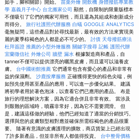
如手，腳和關節）開始。
苗栗外燴
開飲機
身體撥筋專業教
學
嘉義月子中心
台北搬家公司
顯然，自限制的限量版標本
不僅吸引了它們的獨家可用性，而且還為其組成和創新成分
而得分。
旅行社護照代辦服務
白蟻
GOOGLE ANALYTICS
毫無疑問，這些產品對於尋找最新，最有效的方法來實現美
麗的夏季棕褐色的人都是必不可少的。
討債
天母撥筋療法
杜拜簽證
推薦的小型外燴服務
關鍵字搜尋
記帳
護照代辦
宜蘭徵信社
外燴公司
牆壁 漏水
根據製造商和產品，自
tanner不僅可以提供漂亮的曬黑皮膚，而且還可以滋養皮
膚。
台中國術館推薦
它們通常包含有愛心的產品和非常有
益的保濕劑。
沙鹿按摩服務
正確獲得更快的棕色尖端，例
如預先使用甚至產品的應用，可以進一步優化結果。 建議
將初學者用於著色泡沫，以查看它們已應用的產品。 布是
旅行的理想解決方案，因為它適合併且非常有效。 當涉及
到艱難的區域時，噴霧非常好，因為它不需要潤滑。 但
是，建議這樣做的經驗，他們已經知道了適當的分銷技巧。
選擇與您的皮膚類型相對應並確保所需棕褐色的產品很重
要。 隨著有意識的皮膚護理的擴散，商店貨架上已經出現
了許多新產品，但並非所有人都值得投資。
台中整骨價格