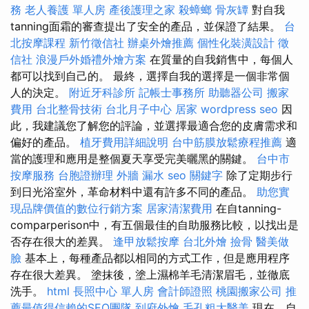
務
老人養護 單人房
產後護理之家
殺蟑螂
骨灰罈
對自我
tanning面霜的審查提出了安全的產品，並保證了結果。
台
北按摩課程
新竹徵信社
辦桌外燴推薦
個性化裝潢設計
徵
信社
浪漫戶外婚禮外燴方案
在質量的自我銷售中，每個人
都可以找到自己的。 最終，選擇自我的選擇是一個非常個
人的決定。
附近牙科診所
記帳士事務所
助聽器公司
搬家
費用
台北整骨技術
台北月子中心
居家
wordpress seo
因
此，我建議您了解您的評論，並選擇最適合您的皮膚需求和
偏好的產品。
植牙費用詳細說明
台中筋膜放鬆療程推薦
適
當的護理和應用是整個夏天享受完美曬黑的關鍵。
台中市
按摩服務
台胞證辦理
外牆 漏水
seo 關鍵字
除了定期步行
到日光浴室外，革命材料中還有許多不同的產品。
助您實
現品牌價值的數位行銷方案
居家清潔費用
在自tanning-
comparperison中，有五個最佳的自助服務比較，以找出是
否存在很大的差異。
逢甲放鬆按摩
台北外燴
撿骨
醫美做
臉
基本上，每種產品都以相同的方式工作，但是應用程序
存在很大差異。 塗抹後，塗上濕棉羊毛清潔眉毛，並徹底
洗手。
html
長照中心 單人房
會計師證照
桃園搬家公司
推
薦最值得信賴的SEO團隊
到府外燴
毛孔粗大醫美
現在，自