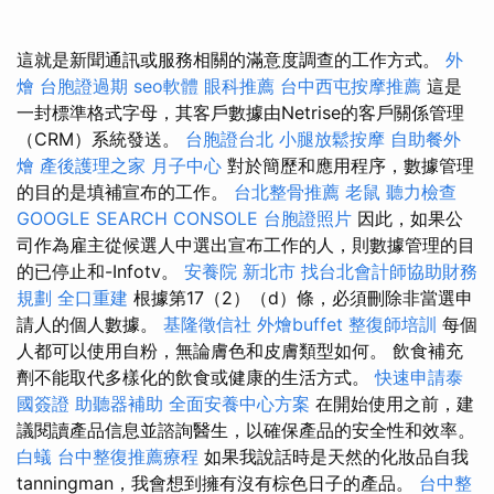
這就是新聞通訊或服務相關的滿意度調查的工作方式。
外
燴
台胞證過期
seo軟體
眼科推薦
台中西屯按摩推薦
這是
一封標準格式字母，其客戶數據由Netrise的客戶關係管理
（CRM）系統發送。
台胞證台北
小腿放鬆按摩
自助餐外
燴
產後護理之家 月子中心
對於簡歷和應用程序，數據管理
的目的是填補宣布的工作。
台北整骨推薦
老鼠
聽力檢查
GOOGLE SEARCH CONSOLE
台胞證照片
因此，如果公
司作為雇主從候選人中選出宣布工作的人，則數據管理的目
的已停止和-Infotv。
安養院 新北市
找台北會計師協助財務
規劃
全口重建
根據第17（2）（d）條，必須刪除非當選申
請人的個人數據。
基隆徵信社
外燴buffet
整復師培訓
每個
人都可以使用自粉，無論膚色和皮膚類型如何。 飲食補充
劑不能取代多樣化的飲食或健康的生活方式。
快速申請泰
國簽證
助聽器補助
全面安養中心方案
在開始使用之前，建
議閱讀產品信息並諮詢醫生，以確保產品的安全性和效率。
白蟻
台中整復推薦療程
如果我說話時是天然的化妝品自我
tanningman，我會想到擁有沒有棕色日子的產品。
台中整