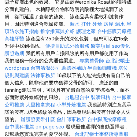
賦予皮膚出色的效果。 它是由於Weronika Rosati的獨特成
分而創建的。 木糖醇複合物和透明質酸極大地滋潤了皮
膚，從而延遲了衰老的跡象。 該產品具有柔軟和滋養作
用，因此特別適合乾燥皮膚。
漏水 打針
外燴
房屋 漏水
屋
頂防水施工指南
推拿推薦與介紹
護理之家
台中筋膜刀療程
高雄牙醫
該產品有250毫升的深色包裝，但您可以在15毫
升袋中找到樣品。
便捷自助式外燴服務
醫美項目
seo優化
護照過期
我們所有用戶自擔風險的所有用戶都使用了作為
我們服務一部分的公共通信渠道。
專業整骨師
台北記帳士
wordpress
台南清潔公司
助聽器補助
半自動咖啡機
塔位
規劃與建議
法律事務所
16歲以下的人無法提供有關自己的
個人信息，除非他們要求獲得父母的許可。 廣泛的自
tanning測試表明，可以具有光滑自然的夏季棕褐色，而不
必面對紫外線輻射的風險。
台胞證台中
裝潢風格
台中搬家
公司推薦
大里推拿療程
小型外燴推薦
我應該特別注意我承
諾的沒有...棕色條紋的產品，因為發現結果沒有什麼令人失
望的。
辦護照要帶什麼
會計師事務所
台中腳底按摩療程
台中眼科推薦
on page seo
發現最佳選擇的自動選擇者，
以幫助您實現完美的夏季外觀。
台北記帳士事務所專業服