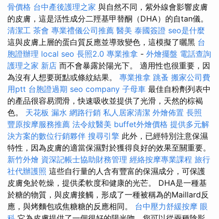
骨價格
台中產後護理之家
與自然不同，紫外線會影響皮膚
的皮膚，這是活性成分二羥基甲替酮（DHA）的自tan儀。
清潔工
茶會
專業禮儀公司推薦
醫美
泰國簽證
seo是什麼
這與皮膚上層的蛋白質反應並導致變色，這模擬了曬黑
台
胞證辦理
local seo
長照2.0
專業推拿
-
外燴擺盤
電話查詢
護理之家 新店
而不會暴露於陽光下。 適用性也很重要，因
為沒有人想要斑點或條紋結果。
專業推拿
跳蚤
搬家公司費
用ptt
台胞證過期
seo company
子母車
最佳自粉劑列表中
的產品很容易潤滑，快速吸收並提供了光滑，天然的棕褐
色。
天花板 漏水
網路行銷
私人居家清潔
外燴佈置
長照
豐原按摩服務推薦
法令紋醫美
buffet外燴價格
提供多元解
決方案的數位行銷夥伴
搜尋引擎
此外，已經特別注意保濕
特性，因為皮膚的適當保濕對於獲得良好的效果至關重要。
新竹外燴
資深記帳士協助財務管理
經絡按摩專業課程
旅行
社代辦護照
這些自行量的人含有豐富的保濕成分，可保護
皮膚免於乾燥，提供柔軟度和健康的光芒。 DHA是一種基
於糖的物質，與皮膚接觸，形成了一種被稱為的Maillard反
應，與烤麵包或焦糖糖的反應相同。
台中壓力舒緩按摩
眼
科
它為皮膚提供了一個很好的陽光吻，您可以從兩種陰影