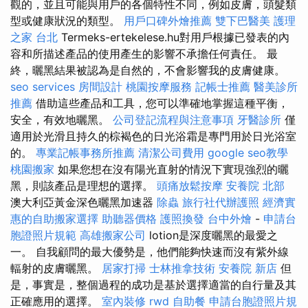
觀的，並且可能與用戶的各個特性不同，例如皮膚，頭髮類
型或健康狀況的類型。
用戶口碑外燴推薦
雙下巴醫美
護理
之家 台北
Termeks-ertekelese.hu對用戶根據已發表的內
容和所描述產品的使用產生的影響不承擔任何責任。 最
終，曬黑結果被認為是自然的，不會影響我的皮膚健康。
seo services
房間設計
桃園按摩服務
記帳士推薦
醫美診所
推薦
借助這些產品和工具，您可以準確地掌握這種平衡，
安全，有效地曬黑。
公司登記流程與注意事項
牙醫診所
僅
適用於光滑且持久的棕褐色的日光浴霜是專門用於日光浴室
的。
專業記帳事務所推薦
清潔公司費用
google seo教學
桃園搬家
如果您想在沒有陽光直射的情況下實現強烈的曬
黑，則該產品是理想的選擇。
頭痛放鬆按摩
安養院 北部
澳大利亞黃金深色曬黑加速器
除蟲
旅行社代辦護照
經濟實
惠的自助搬家選擇
助聽器價格
護照換發
台中外燴
-
申請台
胞證照片規範
高雄搬家公司
lotion是深度曬黑的最愛之
一。 自我顧問的最大優勢是，他們能夠快速而沒有紫外線
輻射的皮膚曬黑。
居家打掃
士林推拿技術
安養院 新店
但
是，事實是，整個過程的成功是基於選擇適當的自行量及其
正確應用的選擇。
室內裝修
rwd
自助餐
申請台胞證照片規