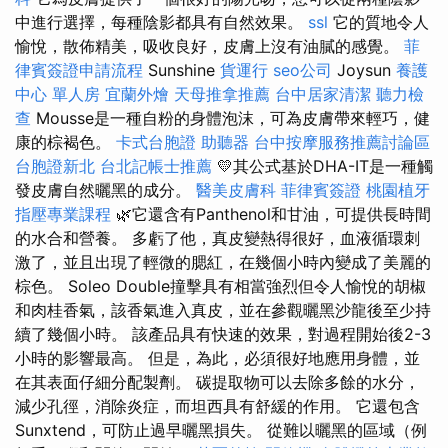
中進行選擇，每種陰影都具有自然效果。
ssl
它的質地令人
愉悅，散佈精美，吸收良好，皮膚上沒有油膩的感覺。
菲
律賓簽證申請流程
Sunshine
貨運行
seo公司
Joysun
養護
中心 單人房
宜蘭外燴
天母推拿推薦
台中居家清潔
聽力檢
查
Mousse是一種自粉的身體泡沫，可為皮膚帶來輕巧，健
康的棕褐色。
卡式台胞證
助聽器
台中按摩服務推薦討論區
台胞證新北
台北記帳士推薦
💛其公式基於DHA-IT是一種觸
發皮膚自然曬黑的成分。
醫美皮膚科
菲律賓簽證
桃園植牙
指壓專業課程
🌿它還含有Panthenol和甘油，可提供長時間
的水合和營養。 多虧了他，真皮變熱得很好，血液循環刺
激了，並且出現了輕微的腮紅，在幾個小時內變成了美麗的
棕色。 Soleo Double撞擊具有相當強烈但令人愉悅的胡椒
和肉桂香氣，該香氣進入真皮，並在參觀曬黑沙龍後至少持
續了幾個小時。 該產品具有快速的效果，對過程開始後2-3
小時的影響最高。 但是，為此，必須很好地應用身體，並
在其表面仔細分配製劑。 碳提取物可以去除多餘的水分，
減少孔徑，消除炎症，而坦西具有舒緩的作用。 它還包含
Sunxtend，可防止過早曬黑損失。 從難以曬黑的區域（例