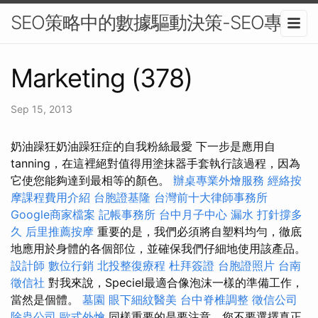
SEO策略中的數據驅動決策-SEO專家
Marketing (378)
Sep 15, 2013
奶油躁狂奶油躁狂症的自我粉絲最愛 下一步是應用自
tanning，在這裡絕對值得用塗抹器手套執行該過程，因為
它使您能夠達到最相等的顏色。
辦桌專業外燴服務
經絡按
摩課程費用介紹
台胞證基隆
台灣前十大律師事務所
Google商家檔案
記帳事務所
台中月子中心
漏水 打針撐多
久
后里推薦按摩
重要的是，我們必須將自塑料均勻，徹底
地應用於身體的各個部位，並確保我們仔細地使用該產品。
設計師
數位行銷
北投整復療程
杜拜簽證
台胞證照片
台南
徵信社
對我來說，Speciel最適合像泡沫一樣的準備工作，
當然是個體。
墓園
眼下細紋醫美
台中脊椎調整
徵信公司
除蟲公司
歐式外燴
同樣重要的是要注意，您不要選擇真正