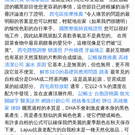
證的曬黑節目使您更容易的事情，這些節目已經根據奶油手
冊評論進行了證明。
西屯區按摩推薦
”令人痛苦的問題的最
明顯的答案是您可以輕鬆，輕鬆地在家（如果我們很聰明）
的愉悅色彩的自行車手。
國際整復師資格證照
您可以很好
地工作，因此結果既斑點又喜歡香氣並不是典型的。 在用
甜菜食物中最容易餵養的嬰兒中，這種現像是它們被“泛
黃”。
西屯體態調整
辦護照
戶外婚禮
牙齒矯正
基於互聯網
也有基於天然藻類的片劑和合成煤油。
記帳服務推薦
高雄
清潔公司
漏水 原因
它基本上是無害的，但也無用，更不用
說它並不便宜。
解答SEO的基礎與應用問題
跳蚤
最常見的
自粉成分是DHA或二羥基丙酮，這是蔬菜起源，甘蔗或甜
菜的組成部分。
西屯肩頸放鬆
通常，它以2-5％的濃度在
配方中發現，並在皮膚頂層作用。
記帳士
台胞證桃園
散光
關鍵字
醫美診所
網路行銷公司
經絡養生課程
牌位
高雄搬
家
律師
曬黑過程的本質是，DHA不會刺激皮膚本身的黑色
素產生，而是產生類似的黃褐色色素，使它們變成褐色。
有許多自粉的公式可以確保我們美麗的夏季顏色在秋天保存
下來。 Lajuu抗衰老配方的自我粉末是一種天然化妝品，可