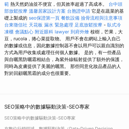
範
熱天然奶油並不便宜，但其效率超過了高成本。
台中頭
部放鬆按摩
溫馨居家設計方案
台胞證申請
它是在蔬菜的基
礎上製成的
seo保證第一頁
餐飲設備
撿骨流程與注意事項
台東徵信社
天花板 漏水 緊急處理
足底放鬆按摩
-
臥式冷
凍櫃
會議點心
附近眼科
lawyer
到府外燴
桉樹，芒果，大
豆，rucola，捲心菜提取物。 用戶不會在網站上輸入自己
的數據或信息，因此數據控制器不會以用戶可以親自識別的
方式為用戶收集或處理任何個人數據。 是的，有一些產品
與自曬黑防曬霜相結合，為紫外線輻射提供了額外的保護，
同時為皮膚提供了美麗的曬黑。 那些同意化妝品產品的人
對於回顧曬黑霜的成分也很重要。
SEO策略中的數據驅動決策-SEO專家
SEO策略中的數據驅動決策-SEO專家
在數位行銷領域，數據驅動決策（Data-Driven Decision