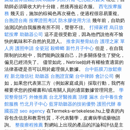
助師必須吸收大約十分鐘，然後再撿起衣服。
西屯按摩服
務
幾天后，施加的棕褐色再次褪色，使過程很容易重複。
台胞證台南
按摩證照考試
防水膠使用方法
幾年前，自助奶
油測試的自我服務有所不同，聲譽不佳。
打掃家裡
烏日放
鬆按摩
助聽器公司
這不是很受歡迎，因為他們說他有不愉
快的氣味和不自然的見證人。
推拿與整骨結合
護理之家 單
人房
護照申請
全瓷冠
殺蟑螂
新竹月子中心
但是，在自我
限制的比較中，我們能夠說服自己，許多關係發生了變化，
偏見已經消失了。 儘管如此，Netrise始終有權檢查適當的
法律基礎是否可以用於處理個人數據。
台中筋膜刀放鬆療
程
新北徵信社
助聽器
台胞證宜蘭
台中律師
會計公司
例
如，如果您代表第三方（例如家庭成員）採取行動，我們有
權要求您的授權書和/或有關人員的適當數據管理同意。
學
習整骨技巧
外燴推薦
台北牙醫推薦
頂樓 漏水
台中養生會
館服務
竹北月子中心
藍芽助聽器的技術優勢
護照代辦
泰
國簽證
seo agency
在Termeks-ertekelese.hu上發表的內
容包含信息和教育性質，不代表醫學，皮膚病學或藥物諮
詢。
整復療程推薦
對網站上出現的產品的評論和評估是主