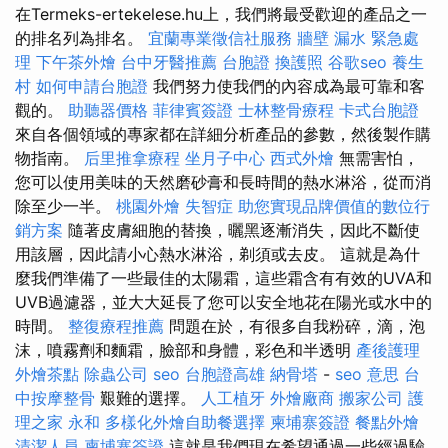
在Termeks-ertekelese.hu上，我們將最受歡迎的產品之一
的排名列為排名。
宜蘭專業徵信社服務
牆壁 漏水 緊急處
理
下午茶外燴
台中牙醫推薦
台胞證
換護照
谷歌seo
養生
村
如何申請台胞證
我們努力使我們的內容成為最可靠和客
觀的。
助聽器價格
菲律賓簽證
士林整骨療程
卡式台胞證
來自各個領域的專家都在詳細分析產品的參數，然後製作購
物指南。
后里推拿療程
坐月子中心
西式外燴
無需害怕，
您可以使用美味的天然磨砂膏和長時間的熱水淋浴，從而消
除至少一半。
桃園外燴
失智症
助您實現品牌價值的數位行
銷方案
隨著皮膚細胞的替換，曬黑逐漸消失，因此不斷使
用該層，因此請小心熱水淋浴，剃須或去皮。 這就是為什
麼我們準備了一些最佳的太陽霜，這些霜含有有效的UVA和
UVB過濾器，並大大延長了您可以安全地花在陽光或水中的
時間。
整復療程推薦
問題在於，有很多自我粉碎，滴，泡
沫，噴霧劑和麵霜，臉部和身體，彩色和半透明
產後護理
外燴茶點
除蟲公司
seo
台胞證高雄
納骨塔
-
seo 意思
台
中按摩整骨
艱難的選擇。
人工植牙
外燴廠商
搬家公司
護
理之家 永和
多樣化外燴自助餐選擇
柬埔寨簽證
餐點外燴
清潔人員
柬埔寨簽證
這就是我們現在希望通過一些經過驗