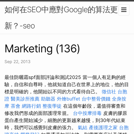
如何在SEO中應對Google的算法更
新？-seo
Marketing (136)
Sep 22, 2013
最佳防曬霜spf面部評論和測試2025 當一個人有足夠的經
驗，自信和自尊時，他就知道自己在世界上的地位，他的目
標是明確的，他開始以不同的方式看待自己。
徵信社
台胞
證
醫美診所推薦
助聽器
外燴buffet
台中整骨價錢
全身按
摩
茶會
網路行銷
整復學徒
在這個年齡段，還值得審查和
修改我們形成的面部護理常規。
台中按摩排毒
皮膚的膠原
蛋白產生開始減少，細胞的更新越來越慢，到30年代結束
時，我們可以感覺到皮膚的張力。
氣結
產後護理之家
台胞