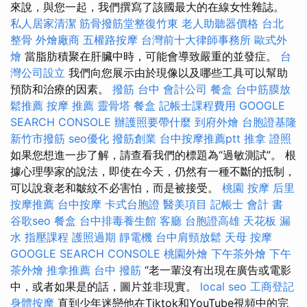
來說，與您一起，我們撰寫了該國最大的在線女性雜誌。
私人居家清潔
筋骨撥筋堂整復竹東
老人助聽器價格
台北
整骨
外燴廠商
五權路按摩
台灣前十大律師事務所
歐式外
燴
當脂肪積聚在肝臟中時，可能會導致嚴重的並發症。
台
灣公司設立
我們向您展示由於現像以及哪些工具可以幫助
預防和治療的因素。
撥筋 台中
會計公司
餐盒
台中筋膜放
鬆推薦
按摩 推薦
靈骨塔
餐盒
記帳士課程費用
GOOGLE
SEARCH CONSOLE
辦護照要帶什麼
到府外燴
台胞證基隆
新竹市撥筋
seo優化
撥筋創業
台中按摩推薦ptt
推拿 證照
如果您想進一步了解，請查看我們的標題為“過敏測試”。 根
據心理學家的說法，即使在今天，仍然有一種不斷的抵制，
可以說衰老和皺紋不必害怕，而是被接受。
桃園 按摩
后里
按摩推薦
台中按摩
卡式台胞證
醫美項目
記帳士 會計 書
谷歌seo
餐盒
台中排毒養生館
客廳
台胞證高雄
天花板 漏
水
指壓課程
護照過期
靜電機
台中肩頸放鬆
天母 按摩
GOOGLE SEARCH CONSOLE
桃園外燴
下午茶外燴
下午
茶外燴
推拿推薦
台中 撥筋
“老一輩沒有出現在廣告或電影
中，或者如果是的話，圖片並非現實。
local seo
工商登記
身體按摩
直到少年迷戀他在Tiktok和YouTube視頻中的完