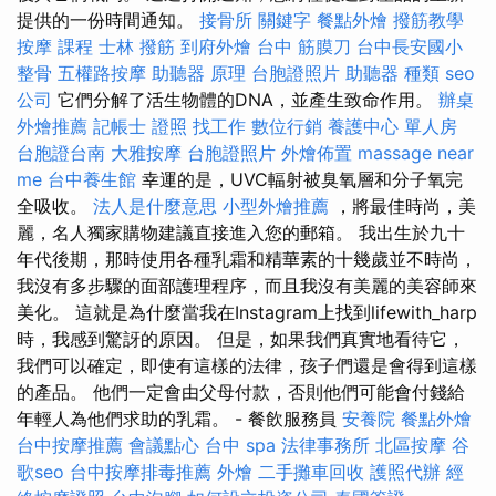
提供的一份時間通知。
接骨所
關鍵字
餐點外燴
撥筋教學
按摩 課程
士林 撥筋
到府外燴
台中 筋膜刀
台中長安國小
整骨
五權路按摩
助聽器 原理
台胞證照片
助聽器 種類
seo
公司
它們分解了活生物體的DNA，並產生致命作用。
辦桌
外燴推薦
記帳士 證照 找工作
數位行銷
養護中心 單人房
台胞證台南
大雅按摩
台胞證照片
外燴佈置
massage near
me
台中養生館
幸運的是，UVC輻射被臭氧層和分子氧完
全吸收。
法人是什麼意思
小型外燴推薦
，將最佳時尚，美
麗，名人獨家購物建議直接進入您的郵箱。 我出生於九十
年代後期，那時使用各種乳霜和精華素的十幾歲並不時尚，
我沒有多步驟的面部護理程序，而且我沒有美麗的美容師來
美化。 這就是為什麼當我在Instagram上找到lifewith_harp
時，我感到驚訝的原因。 但是，如果我們真實地看待它，
我們可以確定，即使有這樣的法律，孩子們還是會得到這樣
的產品。 他們一定會由父母付款，否則他們可能會付錢給
年輕人為他們求助的乳霜。 - 餐飲服務員
安養院
餐點外燴
台中按摩推薦
會議點心
台中 spa
法律事務所
北區按摩
谷
歌seo
台中按摩排毒推薦
外燴
二手攤車回收
護照代辦
經