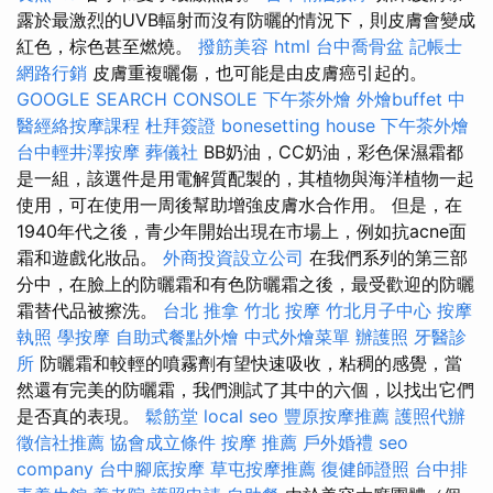
露於最激烈的UVB輻射而沒有防曬的情況下，則皮膚會變成
紅色，棕色甚至燃燒。
撥筋美容
html
台中喬骨盆
記帳士
網路行銷
皮膚重複曬傷，也可能是由皮膚癌引起的。
GOOGLE SEARCH CONSOLE
下午茶外燴
外燴buffet
中
醫經絡按摩課程
杜拜簽證
bonesetting house
下午茶外燴
台中輕井澤按摩
葬儀社
BB奶油，CC奶油，彩色保濕霜都
是一組，該選件是用電解質配製的，其植物與海洋植物一起
使用，可在使用一周後幫助增強皮膚水合作用。 但是，在
1940年代之後，青少年開始出現在市場上，例如抗acne面
霜和遊戲化妝品。
外商投資設立公司
在我們系列的第三部
分中，在臉上的防曬霜和有色防曬霜之後，最受歡迎的防曬
霜替代品被擦洗。
台北 推拿
竹北 按摩
竹北月子中心
按摩
執照
學按摩
自助式餐點外燴
中式外燴菜單
辦護照
牙醫診
所
防曬霜和較輕的噴霧劑有望快速吸收，粘稠的感覺，當
然還有完美的防曬霜，我們測試了其中的六個，以找出它們
是否真的表現。
鬆筋堂
local seo
豐原按摩推薦
護照代辦
徵信社推薦
協會成立條件
按摩 推薦
戶外婚禮
seo
company
台中腳底按摩
草屯按摩推薦
復健師證照
台中排