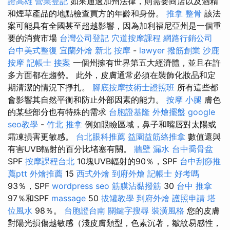
證高雄
營業登記
如果通過加州法律，則需要商店以及酒精
和煙草產品的地點檢查買方的年齡和身份。
推拿 整骨
該法
案可能具有全國甚至超越影響，因為加利福尼亞州是一個重
要的消費市場
台灣公司登記
穴道按摩課程
網路行銷公司
台中美式整復
宜蘭外燴
新北 按摩
-
lawyer
撥筋創業
沙鹿
按摩
記帳士 接案
一個州擁有世界第五大經濟體，並且在許
多方面都在趨勢。 此外，皮膚通常必須在裝飾化妝品和定
期清潔的情況下掙扎。
腳底按摩技術士證照班
所有這些都
會影響其自然平衡和防止外部因素的能力。
按摩 小腿
膚色
的某些部分也有特殊的需求
台胞證基隆
外燴擺盤
google
seo教學
-
竹北 推拿
例如眼瞼區域，鼻子和嘴唇對太陽或
霜凍損害更敏感。
台北眼科推薦
益園益筋絡推拿
數值還與
有害UVB輻射的百分比堵塞有關。
牆壁 漏水
台中喬骨盆
SPF
按摩課程台北
10塊UVB輻射的90％，SPF
台中刮痧推
薦ptt
外燴推薦
15
西式外燴
到府外燴
記帳士 好考嗎
93％，SPF
wordpress seo
筋膜沾黏撥筋
30
台中 推拿
97％和SPF
massage
50
拔罐教學
到府外燴
護照申請
塔
位風水
98％。
台胞證台南
關鍵字搜尋
裝潢風格
您的皮膚
對陽光損傷越敏感（淺皮膚類型，色素沉著，皺紋易感性，