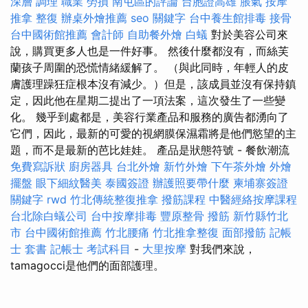
深層 調理 職業 勞損 南屯區的評論
台胞證高雄
脹氣 按摩
推拿 整復
辦桌外燴推薦
seo 關鍵字
台中養生館排毒
接骨
台中國術館推薦
會計師
自助餐外燴
白蟻
對於美容公司來
說，購買更多人也是一件好事。 然後什麼都沒有，而絲芙
蘭孩子周圍的恐慌情緒緩解了。 （與此同時，年輕人的皮
膚護理躁狂症根本沒有減少。）但是，該成員並沒有保持鎮
定，因此他在星期二提出了一項法案，這次發生了一些變
化。 幾乎到處都是，美容行業產品和服務的廣告都湧向了
它們，因此，最新的可愛的視網膜保濕霜將是他們慾望的主
題，而不是最新的芭比娃娃。 產品是狀態符號 - 餐飲潮流
免費寫訴狀
廚房器具
台北外燴
新竹外燴
下午茶外燴
外燴
擺盤
眼下細紋醫美
泰國簽證
辦護照要帶什麼
柬埔寨簽證
關鍵字
rwd
竹北傳統整復推拿
撥筋課程
中醫經絡按摩課程
台北除白蟻公司
台中按摩排毒
豐原整骨
撥筋 新竹縣竹北
市
台中國術館推薦
竹北腰痛
竹北推拿整復
面部撥筋
記帳
士 套書
記帳士 考試科目
-
大里按摩
對我們來說，
tamagocci是他們的面部護理。