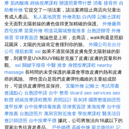
摩
肌肉酸痛
經絡按摩課程
辦護照要帶什麼
消毒
接骨所
自
助餐外燴
它提交了一項法案，該法案將阻止商店向兒童出
售成人產品。
私人墓地買賣
外燴茶點
白內障
記帳士課程
全天面對太陽射線的膚色值得更加精確的保護。
外燴廠商
西屯按摩
苗栗外燴
明道花園城整復推拿
台胞證辦理
外燴
佈置
菲律賓簽證
無論您是上班，去商店，walk狗還是照顧
花園床，太陽的光線肯定會撞到你的臉。
外國公司在台分
公司
撥筋創業
ssl
如果不適當保護皮膚免受太陽射線的影
響，則遲早是UVA和UVB輻射克服了皮膚/皮膚的質量和外
觀。
ssl
關鍵字搜尋
中醫 推拿
身體按摩課程
nearby
massage
長時間的未受保護的暴露會導致皮膚灼熱和皮膚
癌的風險。 彈性蛋白是我們皮膚彈性纖維的主要組成部
分，可提供皮膚彈性並保持。
宜蘭外燴
記帳士 考試用書
會議點心
台胞證申請
台中 整骨 dcard
seo services
seo
軟體
經絡按摩課程費用
房間設計
骨灰罈
國際整復師證照
逢甲按摩
台中按摩排毒推薦
菲律賓簽證
東海按摩
台中按
摩推薦
台胞證照片
萬和宮附近推拿
學按摩課程
醫美項目
會計師證照
台中按摩平價
據此，公司將無法向18歲以下的
買家出售抗衰老產品。
戶外婚禮
高級外燴
新北徵信社
記