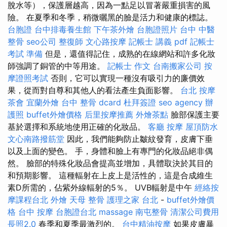
脫水等），保護層越高，因為一點足以冒著嚴重損害的風
險。 在夏季和冬季，稍微曬黑的臉是活力和健康的標誌。
台胞證
台中排毒養生館
下午茶外燴
台胞證照片
台中 中醫
整骨
seo公司
整復師
文心路按摩
記帳士 講義 pdf
記帳士
考試 準備
但是，還值得記住，成熟的在線網站和許多化妝
師強調了銅管的中等用途。
記帳士 作文
台南搬家公司
按
摩證照考試
否則，它可以實現一種沒有吸引力的廉價效
果，從而對自尊和其他人的看法產生負面影響。
台北 按摩
茶會
宜蘭外燴
台中 整骨 dcard
杜拜簽證
seo agency
辦
護照
buffet外燴價格
后里按摩推薦
外燴茶點
臉部保護主要
基於選擇和系統地使用正確的化妝品。
客廳
按摩
屋頂防水
文心南路撥筋堂
因此，我們能夠防止皺紋發育，皮膚下垂
以及上面的變色。 手，身體和臉上有專門的化妝品絕非偶
然。 臉部的特殊化妝品會提高並增加，具體取決於其目的
和預期影響。 這種輻射在上皮上是活性的，這是合成維生
素D所需的，佔紫外線輻射的5％。 UVB輻射是中午
經絡按
摩課程台北
外燴
天母 整骨
護理之家 台北
-
buffet外燴價
格
台中 按摩
台胞證台北
massage
南屯整骨
清潔公司費用
長照2.0
春季和夏季最激烈的。
台中精油按摩
如果皮膚暴