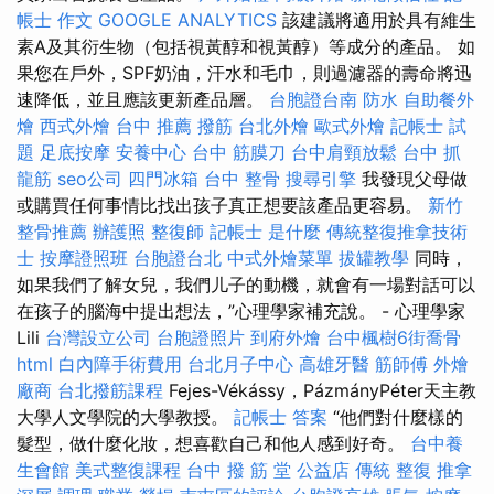
帳士 作文
GOOGLE ANALYTICS
該建議將適用於具有維生
素A及其衍生物（包括視黃醇和視黃醇）等成分的產品。 如
果您在戶外，SPF奶油，汗水和毛巾，則過濾器的壽命將迅
速降低，並且應該更新產品層。
台胞證台南
防水
自助餐外
燴
西式外燴
台中 推薦 撥筋
台北外燴
歐式外燴
記帳士 試
題
足底按摩
安養中心
台中 筋膜刀
台中肩頸放鬆
台中 抓
龍筋
seo公司
四門冰箱
台中 整骨
搜尋引擎
我發現父母做
或購買任何事情比找出孩子真正想要該產品更容易。
新竹
整骨推薦
辦護照
整復師
記帳士 是什麼
傳統整復推拿技術
士
按摩證照班
台胞證台北
中式外燴菜單
拔罐教學
同時，
如果我們了解女兒，我們儿子的動機，就會有一場對話可以
在孩子的腦海中提出想法，”心理學家補充說。 - 心理學家
Lili
台灣設立公司
台胞證照片
到府外燴
台中楓樹6街喬骨
html
白內障手術費用
台北月子中心
高雄牙醫
筋師傅
外燴
廠商
台北撥筋課程
Fejes-Vékássy，PázmányPéter天主教
大學人文學院的大學教授。
記帳士 答案
“他們對什麼樣的
髮型，做什麼化妝，想喜歡自己和他人感到好奇。
台中養
生會館
美式整復課程
台中 撥 筋 堂 公益店 傳統 整復 推拿