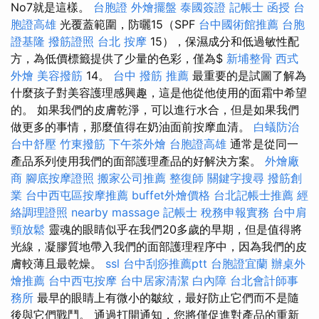
No7就是這樣。
台胞證
外燴擺盤
泰國簽證
記帳士 函授
台
胞證高雄
光覆蓋範圍，防曬15（SPF
台中國術館推薦
台胞
證基隆
撥筋證照
台北 按摩
15），保濕成分和低過敏性配
方，為低價標籤提供了少量的色彩，僅為$
新埔整骨
西式
外燴
美容撥筋
14。
台中 撥筋 推薦
最重要的是試圖了解為
什麼孩子對美容護理感興趣，這是他從他使用的面霜中希望
的。 如果我們的皮膚乾淨，可以進行水合，但是如果我們
做更多的事情，那麼值得在奶油面前按摩血清。
白蟻防治
台中舒壓
竹東撥筋
下午茶外燴
台胞證高雄
通常是從同一
產品系列使用我們的面部護理產品的好解決方案。
外燴廠
商
腳底按摩證照
搬家公司推薦
整復師
關鍵字搜尋
撥筋創
業
台中西屯區按摩推薦
buffet外燴價格
台北記帳士推薦
經
絡調理證照
nearby massage
記帳士 稅務申報實務
台中肩
頸放鬆
靈魂的眼睛似乎在我們20多歲的早期，但是值得將
光線，凝膠質地帶入我們的面部護理程序中，因為我們的皮
膚較薄且最乾燥。
ssl
台中刮痧推薦ptt
台胞證宜蘭
辦桌外
燴推薦
台中西屯按摩
台中居家清潔
白內障
台北會計師事
務所
最早的眼睛上有微小的皺紋，最好防止它們而不是隨
後與它們戰鬥。 通過打開通知，您將僅促進對產品的重新