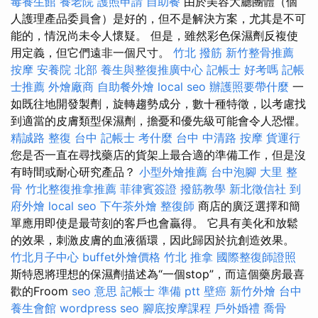
毒養生館
養老院
護照申請
自助餐
由於美容大廳團體（個
人護理產品委員會）是好的，但不是解決方案，尤其是不可
能的，情況尚未令人懷疑。 但是，雖然彩色保濕劑反複使
用定義，但它們遠非一個尺寸。
竹北 撥筋
新竹整骨推薦
按摩
安養院 北部
養生與整復推廣中心
記帳士 好考嗎
記帳
士推薦
外燴廠商
自助餐外燴
local seo
辦護照要帶什麼
一
如既往地開發製劑，旋轉趨勢成分，數十種特徵，以考慮找
到適當的皮膚類型保濕劑，擔憂和優先級可能會令人恐懼。
精誠路 整復 台中
記帳士 考什麼
台中 中清路 按摩
貨運行
您是否一直在尋找藥店的貨架上最合適的準備工作，但是沒
有時間或耐心研究產品？
小型外燴推薦
台中泡腳
大里 整
骨
竹北整復推拿推薦
菲律賓簽證
撥筋教學
新北徵信社
到
府外燴
local seo
下午茶外燴
整復師
商店的廣泛選擇和簡
單應用即使是最苛刻的客戶也會贏得。 它具有美化和放鬆
的效果，刺激皮膚的血液循環，因此歸因於抗創造效果。
竹北月子中心
buffet外燴價格
竹北 推拿
國際整復師證照
斯特恩將理想的保濕劑描述為“一個stop”，而這個藥房最喜
歡的Froom
seo 意思
記帳士 準備 ptt
壁癌
新竹外燴
台中
養生會館
wordpress seo
腳底按摩課程
戶外婚禮
喬骨