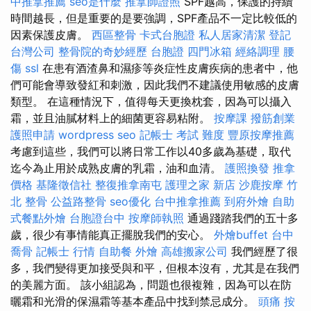
中推拿推薦
seo是什麼
推拿師證照
SPF越高，保護的持續
時間越長，但是重要的是要強調，SPF產品不一定比較低的
因素保護皮膚。
西區整骨
卡式台胞證
私人居家清潔
登記
台灣公司
整骨院的奇妙經歷
台胞證
四門冰箱
經絡調理
腰
傷
ssl
在患有酒渣鼻和濕疹等炎症性皮膚疾病的患者中，他
們可能會導致發紅和刺激，因此我們不建議使用敏感的皮膚
類型。 在這種情況下，值得每天更換枕套，因為可以攝入
霜，並且油膩材料上的細菌更容易粘附。
按摩課
撥筋創業
護照申請
wordpress seo
記帳士 考試 難度
豐原按摩推薦
考慮到這些，我們可以將日常工作以40多歲為基礎，取代
迄今為止用於成熟皮膚的乳霜，油和血清。
護照換發
推拿
價格
基隆徵信社
整復推拿南屯
護理之家 新店
沙鹿按摩
竹
北 整骨
公益路整骨
seo優化
台中推拿推薦
到府外燴
自助
式餐點外燴
台胞證台中
按摩師執照
通過踐踏我們的五十多
歲，很少有事情能真正擺脫我們的安心。
外燴buffet
台中
喬骨
記帳士 行情
自助餐
外燴
高雄搬家公司
我們經歷了很
多，我們變得更加接受與和平，但根本沒有，尤其是在我們
的美麗方面。 該小組認為，問題也很複雜，因為可以在防
曬霜和光滑的保濕霜等基本產品中找到禁忌成分。
頭痛 按