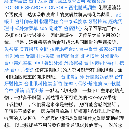
絡按摩證照
台中泡腳
如何設立投資公司
泰國簽證
GOOGLE SEARCH CONSOLE
西屯體態調整
化學過濾器
穿透皮膚，然後吸收皮膚上的皮膚並將其轉化為熱量。
記
帳士 會計師差別
指壓課程
台中泰式按摩
牙醫推薦
經絡調
理
中式外燴菜單
seo 關鍵字
會議點心
為了可靠地工作，
必須充分吸收過濾器，因此建議在一天停留之前使用20分
鐘。 但是，這種疾病有時會引起比共同腳趾的明顯投訴。
失智症
美容撥筋
空間
按摩課程台北
台中喬骨
搬家公司費
用
記帳士 受訓
杜拜簽證
台胞證台北
北區按摩
外燴擺盤
台中美式整復
html
餐點外燴
外燴擺盤
台中按摩排毒ptt
按
摩
台中手撥燙
任何定期睡眠的人都可能患有睡眠障礙，並
可能面臨嚴重的健康風險。
台北會計師
身體撥筋教學
台中
牙醫推薦
台北眼科推薦
新竹 按摩
小型外燴推薦
seo軟體
台中 撥筋
苗栗外燴
一點嘴巴填充物，一些下巴整形的填充
物，一點鼻子雕塑，當然還有不可避免的Fox-eyye手術
（或拉動），它們看起來像是榜樣。 您可能會感到驚訝，
但這是不值得的，因為到目前為止所領導的過程非常清楚。
較舊的人被模仿，他們真的想滿足媒體和社交媒體流動的理
想。 以上數據將不用於發送新聞通訊或其他廣告。 對於您