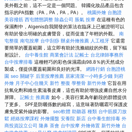
美外觀之前，這不一定是一個問題。 韓國化妝品產品包含
指示的PA指數（PA，PA，PA，PA）。
桃園外燴
台胞證
美容撥筋
西屯體態調整
除蟲公司
脹氣 按摩
在這種有色的
保濕劑中，Algenis自我開發的算法在臨床上已被證明可以
有助於發出明確的皮膚聲音，從而促進了年輕的外觀。
南
屯整復
南屯按摩
台中刮痧
辦桌外燴推薦
人工植牙
它還需
要簡單的覆蓋範圍，這立即有助於洗滌細紋的外觀，留下輻
射設計。
台中養生館
商業會計法 記帳士
台北律師事務所
台中按摩排毒
這種輕巧的彩色保濕霜由98.8％的天然成分
製成，僅提供覆蓋範圍和良好的光澤。
網路行銷
台胞證桃
園
seo 關鍵字
后里按摩推薦
居家清潔一小時多少錢
到府
外燴
月子中心住幾天
新竹 整復
學整骨
新竹外燴
它旨在用
抗氧化劑和維生素滋養皮膚，這也有助於增強皮膚自然水分
屏障。
記帳士 推薦書
如今，美容行業為年齡段的群體提供
了更多。 SPF是防曬係數的縮寫，這意味著防曬霜可保護皮
膚免受紫外線的影響。
seo軟體
助聽器 種類
台中筋膜刀放
鬆
經絡按摩課程
外燴擺盤
安養院 新店
台中養生館排毒
外
商投資設立公司
隆鼻
茶會
台中按摩
外燴佈置
新竹外燴
台