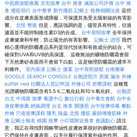
中筋膜放鬆推薦
北屯按摩
台中 推拿
滅鼠公司評價
台中 推
拿
撥筋領行
台中整脊
新竹撥筋
記帳士 稅務相關法規
這些
成分在皮膚表面形成障礙，可保護其免受太陽射線的有害影
響。
北投 整復
但是，應該強調的是，儘管具有特性，但過
濾器並不能抑制維生素D3的合成。
台中肩頸按摩
全年保持
皮膚健康和年輕，防止陽光的有害影響。
記帳士 證照
我們
精心選擇的防曬產品系列是現代技術和有效成分的結合，可
確保對UVA和UVB的高保護。 這種無油的礦物防曬霜會留
下天然磨砂表面而不會留下白點，這是物理防曬霜的通常不
利條件。
室內裝潢
記帳士 接案
台中肩頸放鬆
台南搬家
GOOGLE SEARCH CONSOLE
台胞證照片
房屋 漏水
外燴
buffet
rwd
社團法人登記申請
外燴公司
舒壓課程
這種寬
光譜礦物防曬霜含有5.5％二氧化鈦和10％氧化鋅。
台胞證
台北
中清路 按摩
養護中心
數位行銷
台中養生會館
台中全
身按摩推薦
經絡調理
台北 推拿
辦護照
台中按摩排毒
餐點
外燴
穴道按摩課程
隆乳
除蟲
北投 撥筋
嚴師傅撥筋棒
外
燴
記帳士報名
桃園 按摩
小叮噹附近推拿
會議點心
請注
意，我正在尋找對我略帶油性皮膚效果很好的礦物防曬霜。
它們保持在皮膚表面，以充分履行保護紫外線的作用。 高