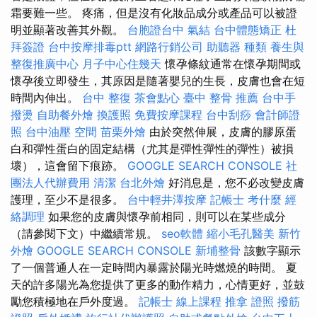
霜要難一些。 疼痛，但是沒有化妝品成分或產品可以被證
明並顯著改善其外觀。
台胞證台中
氣結
台中體態矯正
杜
拜簽證
台中按摩排毒ptt
網路行銷公司
助聽器 種類
養生與
整復推廣中心
月子中心住幾天
懷孕條紋通常在懷孕期間或
懷孕後立即發生，其原因是隨著嬰兒的生長，皮膚也會在短
時間內伸出。
台中 整復
茶會點心
臺中 整骨 推薦
台中手
撥燙
自助餐外燴
換護照
免費按摩課程
台中刮痧
會計師證
照
台中油壓
空間
苗栗外燴
由於突然伸展，皮膚的膠原蛋
白和彈性蛋白的固定結構（尤其是彈性彈性的彈性）被損
壞），這會留下痕跡。
GOOGLE SEARCH CONSOLE
社
團法人代辦費用
清潔
台北外燴
好消息是，您不必改變皮膚
護理，至少不是很多。
台中輕井澤按摩
記帳士 考什麼
經
絡調理
如果您的皮膚與懷孕前相同，則可以在某些成分
（請參閱下文）中繼續常規。
seo軟體
縮小毛孔醫美
新竹
外燴
GOOGLE SEARCH CONSOLE
新埔整骨
該數字顯示
了一個普通人在一定時間內暴露於陽光時燃燒的時間。 夏
天的許多陽光為您提供了更多的動作精力，心情更好，並鼓
勵您積極地在戶外度過。
記帳士 線上課程
推拿 證照
撥筋