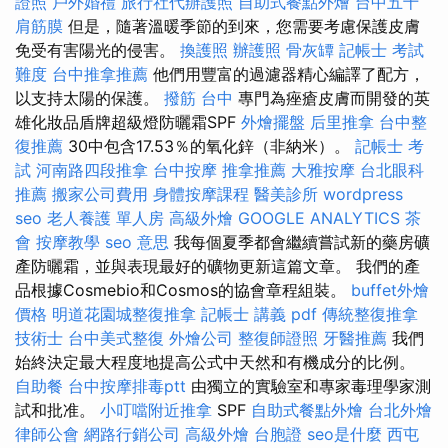
證照
戶外婚禮
旅行社代辦護照
自助式餐點外燴
台中五十
肩筋膜
但是，隨著溫暖季節的到來，您需要考慮保護皮膚
免受有害陽光的侵害。
換護照
辦護照
骨灰罈
記帳士 考試
難度
台中推拿推薦
他們用豐富的過濾器精心編譯了配方，
以支持太陽的保護。
撥筋 台中
專門為痤瘡皮膚而開發的英
雄化妝品盾牌超級燈防曬霜SPF
外燴擺盤
后里推拿
台中整
復推薦
30中包含17.53％的氧化鋅（非納米）。
記帳士 考
試
河南路四段推拿
台中按摩
推拿推薦
大雅按摩
台北眼科
推薦
搬家公司費用
身體按摩課程
醫美診所
wordpress
seo
老人養護 單人房
高級外燴
GOOGLE ANALYTICS
茶
會
按摩教學
seo 意思
我每個夏季都會繼續嘗試新的藥房礦
產防曬霜，並與表現最好的礦物更新這篇文章。 我們的產
品根據Cosmebio和Cosmos的協會章程組裝。
buffet外燴
價格
明道花園城整復推拿
記帳士 講義 pdf
傳統整復推拿
技術士
台中美式整復
外燴公司
整復師證照
牙醫推薦
我們
始終決定最大程度地提高公式中天然和有機成分的比例。
自助餐
台中按摩排毒ptt
由獨立的實驗室和專家毒理學家測
試和批准。
小叮噹附近推拿
SPF
自助式餐點外燴
台北外燴
律師公會
網路行銷公司
高級外燴
台胞證
seo是什麼
西屯