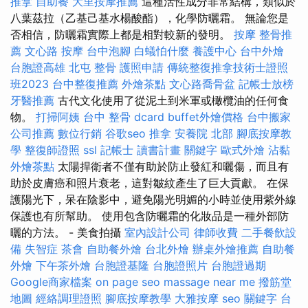
推拿
自助餐
大里按摩推薦
這種活性成分非常結構，類似於
八葉茲拉（乙基己基水楊酸酯），化學防曬霜。 無論您是
否相信，防曬霜實際上都是相對較新的發明。
按摩
整骨推
薦
文心路 按摩
台中泡腳
白蟻怕什麼
養護中心
台中外燴
台胞證高雄
北屯 整骨
護照申請
傳統整復推拿技術士證照
班2023
台中整復推薦
外燴茶點
文心路喬骨盆
記帳士放榜
牙醫推薦
古代文化使用了從泥土到米軍或橄欖油的任何食
物。
打掃阿姨
台中 整骨 dcard
buffet外燴價格
台中搬家
公司推薦
數位行銷
谷歌seo
推拿
安養院 北部
腳底按摩教
學
整復師證照
ssl
記帳士 讀書計畫
關鍵字
歐式外燴
沾黏
外燴茶點
太陽捍衛者不僅有助於防止發紅和曬傷，而且有
助於皮膚癌和照片衰老，這對皺紋產生了巨大貢獻。 在保
護陽光下，呆在陰影中，避免陽光明媚的小時並使用紫外線
保護也有所幫助。 使用包含防曬霜的化妝品是一種外部防
曬的方法。 - 美食拍攝
室內設計公司
律師收費
二手餐飲設
備
失智症
茶會
自助餐外燴
台北外燴
辦桌外燴推薦
自助餐
外燴
下午茶外燴
台胞證基隆
台胞證照片
台胞證過期
Google商家檔案
on page seo
massage near me
撥筋堂
地圖
經絡調理證照
腳底按摩教學
大雅按摩
seo 關鍵字
台