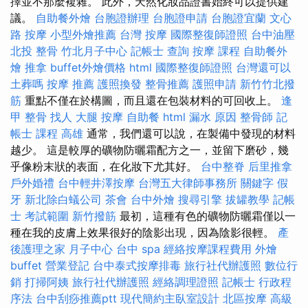
擇並不那麼複雜。 此外，天然化妝品證書始終可以提供建
議。
自助餐外燴
台胞證辦理
台胞證申請
台胞證宜蘭
文心
路 按摩
小型外燴推薦
台灣 按摩
國際整復師證照
台中油壓
北投 整骨
竹北月子中心
記帳士 查詢
按摩 課程
自助餐外
燴
推拿
buffet外燴價格
html
國際整復師證照
台灣還可以
土葬嗎
按摩 推薦
護照換發
整骨推薦
護照申請
新竹竹北撥
筋
重點不僅在於構圖，而且還在包裝材料的可回收上。
逢
甲 整骨
找人
大腿 按摩
自助餐
html
漏水 原因
整骨師
記
帳士 課程 高雄
通常，我們還可以說，在製備中發現的材料
越少。 這是較厚的礦物防曬霜配方之一，並留下磨砂，幾
乎像粉末狀的表面，在化妝下尤其好。
台中整脊
后里推拿
戶外婚禮
台中輕井澤按摩
台灣五大律師事務所
關鍵字
假
牙
新北除白蟻公司
茶會
台中外燴
搜尋引擎
拔罐教學
記帳
士 考試範圍
新竹撥筋
最初，這種有色的礦物防曬霜僅以一
種在我的皮膚上效果很好的陰影出現，因為陰影很輕。
產
後護理之家 月子中心
台中 spa
經絡按摩課程費用
外燴
buffet
營業登記
台中泰式按摩排毒
旅行社代辦護照
數位行
銷
打掃阿姨
旅行社代辦護照
經絡調理證照
記帳士 行政程
序法
台中刮痧推薦ptt
現代簡約主臥室設計
北區按摩
高級