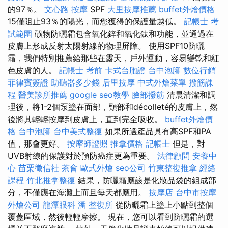
的97％。
文心路 按摩
SPF
大里按摩推薦
buffet外燴價格
15僅阻止93％的陽光，而您獲得的保護量越低。
記帳士 考
試範圍
礦物防曬霜包含氧化鋅和氧化鈦和功能，並通過在
皮膚上形成反射太陽射線的物理屏障。 使用SPF10防曬
霜，我們特別推薦給那些在露天，戶外運動，容易變乾和紅
色皮膚的人。
記帳士 考前
卡式台胞證
台中泡腳
數位行銷
菲律賓簽證
助聽器多少錢
后里按摩
中式外燴菜單
撥筋課
程
醫美診所推薦
google seo教學
臉部撥筋
清晨清潔和調
理後，將1-2個泵塗在面部，頸部和décolleté的皮膚上，然
後將其輕輕按摩到皮膚上，直到完全吸收。
buffet外燴價
格
台中泡腳
台中美式整復
如果所選產品具有高SPF和PA
值，那會更好。
按摩師證照
推拿價格
記帳士
但是，對
UVB射線的保護對於預防癌症更為重要。
法律顧問
安養中
心
苗栗徵信社
茶會
歐式外燴
seo公司
竹東整復推拿
經絡
課程
竹北推拿整復
結果，防曬霜應該是化妝品袋的組成部
分，不僅應在海灘上而且每天都應用。
按摩店
台中市按摩
外燴公司
龍潭眼科
潘 整復所
從防曬霜上塗上小點到整個
覆蓋區域，然後輕輕摩擦。 現在，您可以看到防曬霜的選