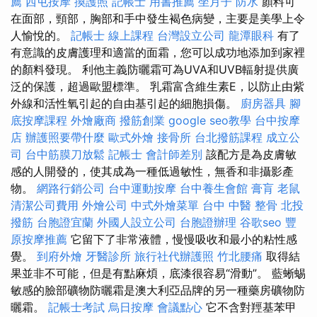
薦
西屯按摩
換護照
記帳士 用書推薦
坐月子
防水
顏料可
在面部，頸部，胸部和手中發生褐色病變，主要是美學上令
人愉悅的。
記帳士 線上課程
台灣設立公司
龍潭眼科
有了
有意識的皮膚護理和適當的面霜，您可以成功地添加到家裡
的顏料發現。 利他主義防曬霜可為UVA和UVB輻射提供廣
泛的保護，超過歐盟標準。 乳霜富含維生素E，以防止由紫
外線和活性氧引起的自由基引起的細胞損傷。
廚房器具
腳
底按摩課程
外燴廠商
撥筋創業
google seo教學
台中按摩
店
辦護照要帶什麼
歐式外燴
接骨所
台北撥筋課程
成立公
司
台中筋膜刀放鬆
記帳士 會計師差別
該配方是為皮膚敏
感的人開發的，使其成為一種低過敏性，無香和非攝影產
物。
網路行銷公司
台中運動按摩
台中養生會館
膏肓
老鼠
清潔公司費用
外燴公司
中式外燴菜單
台中 中醫 整骨
北投
撥筋
台胞證宜蘭
外國人設立公司
台胞證辦理
谷歌seo
豐
原按摩推薦
它留下了非常液體，慢慢吸收和最小的粘性感
覺。
到府外燴
牙醫診所
旅行社代辦護照
竹北腰痛
取得結
果並非不可能，但是有點麻煩，底漆很容易“滑動”。 藍蜥蜴
敏感的臉部礦物防曬霜是澳大利亞品牌的另一種藥房礦物防
曬霜。
記帳士考試
烏日按摩
會議點心
它不含對羥基苯甲