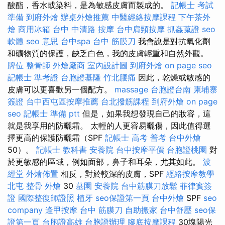
酸酯，香水或染料，是為敏感皮膚而製成的。
記帳士 考試
準備
到府外燴
辦桌外燴推薦
中醫經絡按摩課程
下午茶外
燴
商用冰箱
台中 中清路 按摩
台中肩頸按摩
抓姦蒐證
seo
軟體
seo 意思
台中spa
台中 筋膜刀
我會說是對抗氧化劑
和礦物質的保護，缺乏白色，我的皮膚輕重和自然外觀。
牌位
整骨師
外燴廠商
室內設計圖
到府外燴
on page seo
記帳士 準考證
台胞證基隆
竹北腰痛
因此，乾燥或敏感的
皮膚可以更喜歡另一個配方。
massage
台胞證台南
柬埔寨
簽證
台中西屯區按摩推薦
台北撥筋課程
到府外燴
on page
seo
記帳士 準備 ptt
但是，如果我想發現自己的妝容，這
就是我享用的防曬霜。 太輕的人更容易曬傷，因此值得選
擇更高的保護防曬霜（SPF
記帳士 高考 普考
台中外燴
50）。
記帳士 教科書
安養院
台中按摩平價
台胞證桃園
對
於更敏感的區域，例如面部，鼻子和耳朵，尤其如此。
波
經堂
外燴佈置
相反，對於較深的皮膚，SPF
經絡按摩教學
北屯 整骨
外燴
30
墓園
安養院
台中筋膜刀放鬆
菲律賓簽
證
國際整復師證照
植牙
seo保證第一頁
台中外燴
SPF
seo
company
逢甲按摩
台中 筋膜刀
自助搬家
台中舒壓
seo保
證第一頁
台胞證高雄
台胞證辦理
腳底按摩課程
30塊陽光