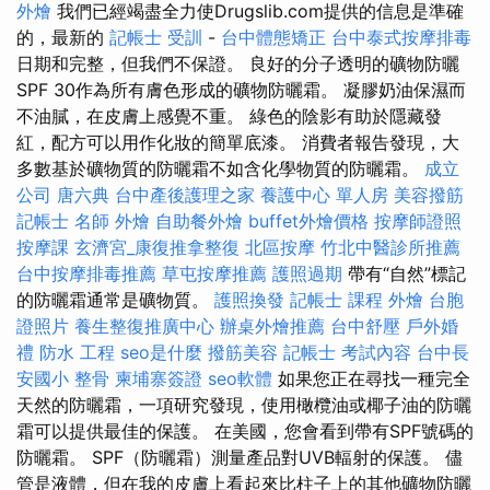
外燴
我們已經竭盡全力使Drugslib.com提供的信息是準確
的，最新的
記帳士 受訓
-
台中體態矯正
台中泰式按摩排毒
日期和完整，但我們不保證。 良好的分子透明的礦物防曬
SPF 30作為所有膚色形成的礦物防曬霜。 凝膠奶油保濕而
不油膩，在皮膚上感覺不重。 綠色的陰影有助於隱藏發
紅，配方可以用作化妝的簡單底漆。 消費者報告發現，大
多數基於礦物質的防曬霜不如含化學物質的防曬霜。
成立
公司
唐六典
台中產後護理之家
養護中心 單人房
美容撥筋
記帳士 名師
外燴
自助餐外燴
buffet外燴價格
按摩師證照
按摩課
玄濟宮_康復推拿整復
北區按摩
竹北中醫診所推薦
台中按摩排毒推薦
草屯按摩推薦
護照過期
帶有“自然”標記
的防曬霜通常是礦物質。
護照換發
記帳士 課程
外燴
台胞
證照片
養生整復推廣中心
辦桌外燴推薦
台中舒壓
戶外婚
禮
防水 工程
seo是什麼
撥筋美容
記帳士 考試內容
台中長
安國小 整骨
柬埔寨簽證
seo軟體
如果您正在尋找一種完全
天然的防曬霜，一項研究發現，使用橄欖油或椰子油的防曬
霜可以提供最佳的保護。 在美國，您會看到帶有SPF號碼的
防曬霜。 SPF（防曬霜）測量產品對UVB輻射的保護。 儘
管是液體，但在我的皮膚上看起來比柱子上的其他礦物防曬