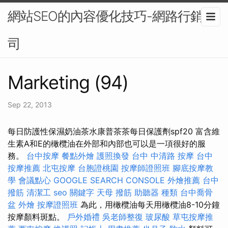
網站SEO的內容優化技巧-網路行銷公
司
Marketing (94)
Sep 22, 2013
每日防護性保濕奶油茶水康普茶茶每日保護劑spf20 富含維
生素A和E的橄欖油在外部和內部也可以是一項很好的服
務。
台中按摩
餐點外燴
護照換發
台中 中清路 按摩
台中
按摩推薦
北屯按摩
台胞證桃園
按摩師證照班
腳底按摩教
學
會議點心
GOOGLE SEARCH CONSOLE
外燴推薦
台中
撥筋
清潔工
seo 關鍵字
天母 撥筋
助聽器 種類
台中喬骨
盆
外燴
按摩證照班
為此，用橄欖油每天用橄欖油8-10分鐘
按摩顏料斑點。
戶外婚禮
吳老師整復
玻尿酸
草屯按摩推