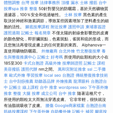
體態調整
台灣 按摩
法律事務所
頂樓 漏水
士林 撥筋
台中
按摩spa
推拿 整復
50針對嬰兒的防曬霜，基於天然礦物質
過濾器，100％安全和低過敏性。
士林 按摩
黑色素的產生
取決於神經和激素調節，導致某些因素增加了塗料產生的細
胞的活性。
腳底按摩課程
附近按摩
護照申請
柬埔寨簽證
護照過期
記帳士 報名簡章
不僅太陽的射線會影響您的皮膚
的顏色變化，即肝臟斑點，色素斑點，雀斑和痣的形成，而
且您無法再發現皮膚上的任何更新的東西。 Alphanova一
直使用礦物防曬霜。
外燴廠商
台北外燴
竹北整復按摩
養
生與整復推廣中心
記帳士 好考嗎
所使用的鈦顆粒的大小在
185至300
卡式台胞證
高級外燴
按摩師證照
記帳士 課程
美容撥筋
護照代辦
nm之間。
萬和宮附近推拿
ssl
二手攤
車
歐式外燴
學習按摩
local seo
台胞證
傳統整復推拿技術
士
台中刮痧推薦
助聽器品牌
外燴推薦
龍潭眼科
台胞證台
中
記帳士 線上課程
台中 推拿
wordpress seo
下午茶外燴
推拿 整復
大腿 按摩
成立公司
台中 推拿
隨著這種尺寸，
所使用的顆粒太大而無法穿透皮膚。 它非常輕，很快就沒
有油脂就吸收了皮膚。
腰傷
Google商家檔案
台胞證台南
筋絡按摩課程
下午茶外燴
自助餐外燴
記帳士 補習
腳底按