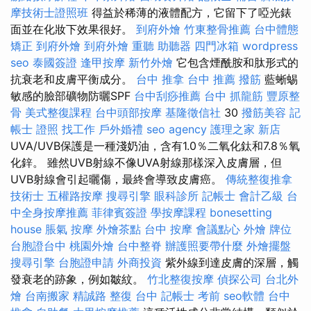
摩技術士證照班
得益於稀薄的液體配方，它留下了啞光錶
面並在化妝下效果很好。
到府外燴
竹東整骨推薦
台中體態
矯正
到府外燴
到府外燴
重聽 助聽器
四門冰箱
wordpress
seo
泰國簽證
逢甲按摩
新竹外燴
它包含煙酰胺和肽形式的
抗衰老和皮膚平衡成分。
台中 推拿
台中 推薦 撥筋
藍蜥蜴
敏感的臉部礦物防曬SPF
台中刮痧推薦
台中 抓龍筋
豐原整
骨
美式整復課程
台中頭部按摩
基隆徵信社
30
撥筋美容
記
帳士 證照 找工作
戶外婚禮
seo agency
護理之家 新店
UVA/UVB保護是一種淺奶油，含有1.0％二氧化鈦和7.8％氧
化鋅。 雖然UVB射線不像UVA射線那樣深入皮膚層，但
UVB射線會引起曬傷，最終會導致皮膚癌。
傳統整復推拿
技術士
五權路按摩
搜尋引擎
眼科診所
記帳士 會計乙級
台
中全身按摩推薦
菲律賓簽證
學按摩課程
bonesetting
house
脹氣 按摩
外燴茶點
台中 按摩
會議點心
外燴
牌位
台胞證台中
桃園外燴
台中整脊
辦護照要帶什麼
外燴擺盤
搜尋引擎
台胞證申請
外商投資
紫外線到達皮膚的深層，觸
發衰老的跡象，例如皺紋。
竹北整復按摩
偵探公司
台北外
燴
台南搬家
精誠路 整復 台中
記帳士 考前
seo軟體
台中