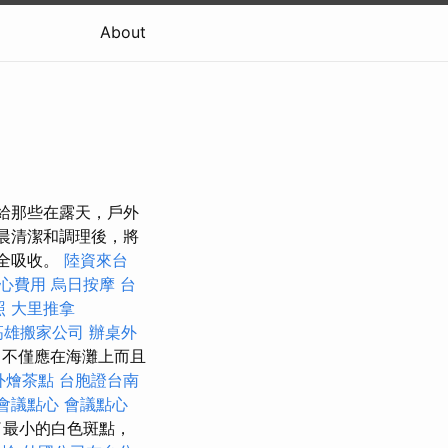
About
推薦給那些在露天，戶外
晨清潔和調理後，將
完全吸收。
陸資來台
心費用
烏日按摩
台
照
大里推拿
高雄搬家公司
辦桌外
，不僅應在海灘上而且
外燴茶點
台胞證台南
會議點心
會議點心
了最小的白色斑點，