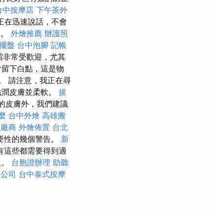
台中按摩店
下午茶外
.ra正在迅速說話，不會
rt。
外燴推薦
辦護照
擺盤
台中泡腳
記帳
霜非常受歡迎，尤其
會留下白點，這是物
。 請注意，我正在尋
滋潤皮膚並柔軟。
拔
的皮膚外，我們建議
麼
台中外燴
高雄搬
燴廠商
外燴佈置
台北
要性的幾個警告。
新
有這些都需要得到適
次。
台胞證辦理
助聽
立公司
台中泰式按摩