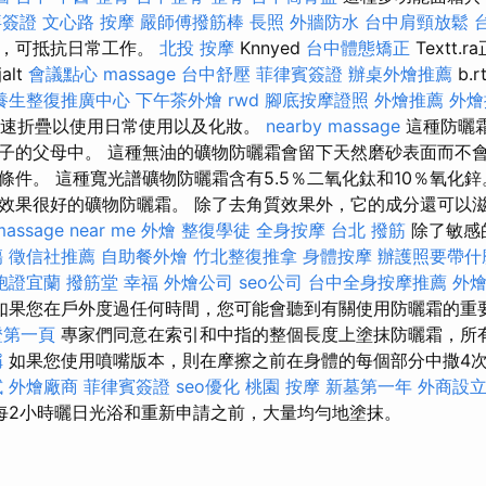
拜簽證
文心路 按摩
嚴師傅撥筋棒
長照
外牆防水
台中肩頸放鬆
量，可抵抗日常工作。
北投 按摩
Knnyed
台中體態矯正
Textt
lt
會議點心
massage
台中舒壓
菲律賓簽證
辦桌外燴推薦
b.
養生整復推廣中心
下午茶外燴
rwd
腳底按摩證照
外燴推薦
外燴
，迅速折疊以使用日常使用以及化妝。
nearby massage
這種防曬
子的父母中。 這種無油的礦物防曬霜會留下天然磨砂表面而不
條件。 這種寬光譜礦物防曬霜含有5.5％二氧化鈦和10％氧化鋅
效果很好的礦物防曬霜。 除了去角質效果外，它的成分還可以
massage near me
外燴
整復學徒
全身按摩
台北 撥筋
除了敏感
傷
徵信社推薦
自助餐外燴
竹北整復推拿
身體按摩
辦護照要帶什
胞證宜蘭
撥筋堂 幸福
外燴公司
seo公司
台中全身按摩推薦
外
如果您在戶外度過任何時間，您可能會聽到有關使用防曬霜的重
證第一頁
專家們同意在索引和中指的整個長度上塗抹防曬霜，所
稱
如果您使用噴嘴版本，則在摩擦之前在身體的每個部分中撒4
試
外燴廠商
菲律賓簽證
seo優化
桃園 按摩
新墓第一年
外商設
每2小時曬日光浴和重新申請之前，大量均勻地塗抹。