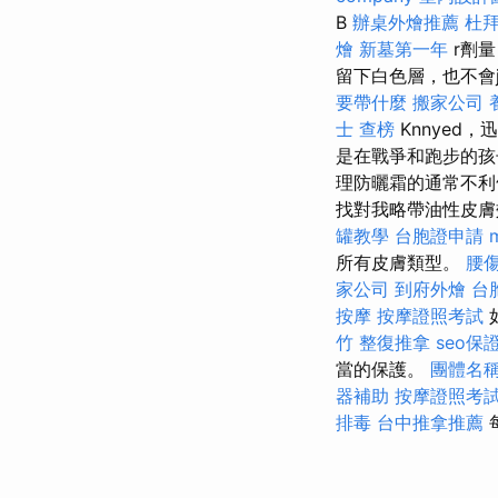
B
辦桌外燴推薦
杜
燴
新墓第一年
r劑
留下白色層，也不會ja
要帶什麼
搬家公司
士 查榜
Knnyed
是在戰爭和跑步的孩
理防曬霜的通常不利
找對我略帶油性皮膚
罐教學
台胞證申請
所有皮膚類型。
腰
家公司
到府外燴
台
按摩
按摩證照考試
竹 整復推拿
seo保
當的保護。
團體名
器補助
按摩證照考
排毒
台中推拿推薦