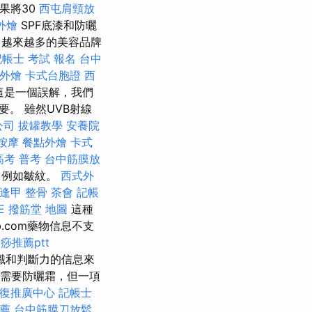
果將30
西屯肩頸放
外燴
SPF底漆和防曬
越來越多的美容品牌
記帳士 考試 報名
台中
外燴
卡式台胞證
西
這是一個誤解，我們
。 雖然UVB射線
公司
拔罐教學
安養院
按摩
餐點外燴
卡式
高考 普考
台中筋膜放
，例如皺紋。
西式外
逢甲 整骨
茶會
記帳
E
撥筋堂 地圖
這種
.com藥物信息不支
痧推薦ptt
知識和判斷力的信息來
需要防曬霜，但一項
復推廣中心
記帳士
薦
台中筋膜刀放鬆