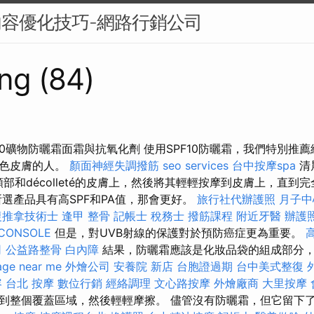
內容優化技巧-網路行銷公司
ng (84)
能spf30礦物防曬霜面霜與抗氧化劑 使用SPF10防曬霜，我們特別
紅色皮膚的人。
顏面神經失調撥筋
seo services
台中按摩spa
清
頸部和décolleté的皮膚上，然後將其輕輕按摩到皮膚上，直到
選產品具有高SPF和PA值，那會更好。
旅行社代辦護照
月子中
復推拿技術士
逢甲 整骨
記帳士 稅務士
撥筋課程
附近牙醫
辦護
CONSOLE
但是，對UVB射線的保護對於預防癌症更為重要。
司
公益路整骨
白內障
結果，防曬霜應該是化妝品袋的組成部分
ge near me
外燴公司
安養院 新店
台胞證過期
台中美式整復
容
台北 按摩
數位行銷
經絡調理
文心路按摩
外燴廠商
大里按摩
到整個覆蓋區域，然後輕輕摩擦。 儘管沒有防曬霜，但它留下