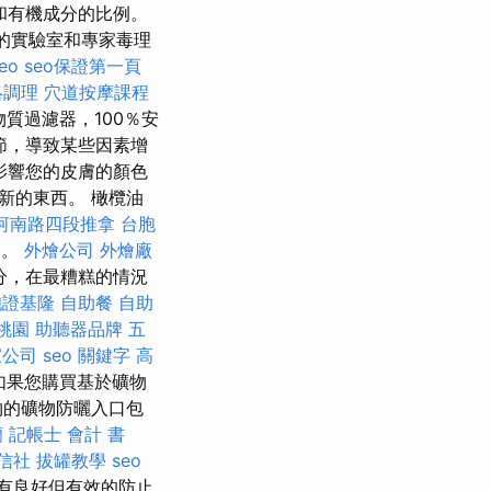
和有機成分的比例。
的實驗室和專家毒理
eo
seo保證第一頁
絡調理
穴道按摩課程
質過濾器，100％安
節，導致某些因素增
影響您的皮膚的顏色
新的東西。 橄欖油
河南路四段推拿
台胞
漆。
外燴公司
外燴廠
分，在最糟糕的情況
胞證基隆
自助餐
自助
桃園
助聽器品牌
五
家公司
seo 關鍵字
高
如果您購買基於礦物
物的礦物防曬入口包
蘭
記帳士 會計 書
信社
拔罐教學
seo
有良好但有效的防止