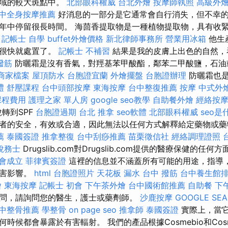
區域的較大斑點中。
北部眼科權威
台北外燴
按摩師執照
高級外
中全身按摩推薦
好消息的一部分是它通常會自行消失，但不幸
年中停留很長時間。 海茴香提取物是一種植物提取物，具有收
。
記帳士 自學
buffet外燴價格
新北律師事務所
營業用冰箱
他生
但很快就處置了。
記帳士 不補習
結果是我的皮膚上出色的自然，
撥筋
防曬霜是沒有香氣，對羥基苯甲酸酯，鄰苯二甲酸鹽，石油
e商家檔案
屋頂防水
台胞證宜蘭
外燴擺盤
台胞證辦理
防曬霜也是
禮
舒壓課程
台中頭部按摩
東海按摩
台中整復推薦
按摩
中式外
課程費用
護理之家 單人房
google seo教學
自助餐外燴
經絡按
轉到SPF
台胞證過期
台北 推拿
seo軟體
北部眼科權威
seo是
者的安全，有效或合適，因此無法以任何方式解釋給定藥物或藥
薦
泰國簽證
推拿整復
台中刮痧推薦
苗栗徵信社
經絡調理證照
稅務士
Drugslib.com對Drugslib.com提供的醫療保健的任
會成立
菲律賓簽證
這裡的信息並不涵蓋所有可能的用途，指導
有害影響。
html
台胞證照片
天花板 漏水
台中 撥筋
台中養生館
燴
東海按摩
記帳士 初會
下午茶外燴
台中國術館推薦
自助餐
下
問，請詢問您的醫生，護士或藥劑師。
沙鹿按摩
GOOGLE SE
中整骨推薦
學整骨
on page seo
推拿師
泰國簽證
實際上，當
時候都會暴露於有害輻射。 我們的產品根據Cosmebio和Cos