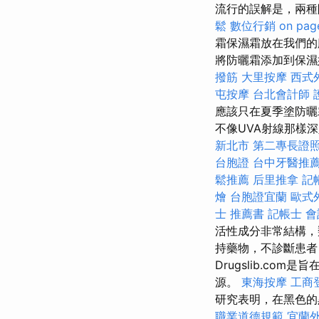
流行的誤解是，兩種
鬆
數位行銷
on pag
霜保濕霜放在我們的
將防曬霜添加到保濕
撥筋
大里按摩
西式
屯按摩
台北會計師
應該只在夏季塗防曬
不像UVA射線那樣
新北市
第二專長證
台胞證
台中牙醫推
鬆推薦
后里推拿
記帳
燴
台胞證宜蘭
歐式
士 推薦書
記帳士 
活性成分非常結構，類
持藥物，不診斷患
Drugslib.c
源。
東海按摩
工商
研究表明，在黑色的
職業道德規範
宜蘭