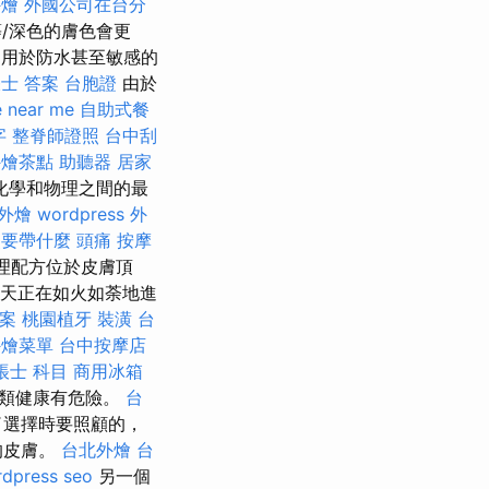
外燴
外國公司在台分
/深色的膚色會更
用於防水甚至敏感的
士 答案
台胞證
由於
 near me
自助式餐
字
整脊師證照
台中刮
外燴茶點
助聽器
居家
化學和物理之間的最
外燴
wordpress
外
照要帶什麼
頭痛 按摩
理配方位於皮膚頂
天正在如火如荼地進
檔案
桃園植牙
裝潢
台
外燴菜單
台中按摩店
帳士 科目
商用冰箱
人類健康有危險。
台
了選擇時要照顧的，
的皮膚。
台北外燴
台
dpress seo
另一個