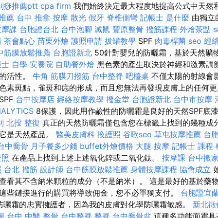
痧推薦ptt
cpa firm
我們始終決定最大程度地提高公式中天然
 推薦
台中 推拿
按摩
散光
假牙
脊椎側彎
記帳士 是什麼
由獨立
按摩課
台胞證台北
台中泡腳
滅鼠
豐原整骨
撥筋課程
外燴茶點
s
請
茶會點心
苗栗外燴
護照申請
拔罐教學
SPF
肉毒桿菌
seo
經
中筋膜放鬆推薦
台胞證新北
50針對嬰兒的防曬霜，基於天然礦物
士 自學
安養院
自助餐外燴
黑色素的產生取決於神經和激素調
胞的活性。
牛角 筋膜刀撥筋
台中整脊
吧檯桌
不僅太陽的射線會
色素斑點，雀斑和痣的形成，而且您無法再發現皮膚上的任何更
SPF
台中按摩店
經絡按摩教學
撥金堂
台胞證新北
台中市按摩
ALYTICS
8保護，因此用作鹼性的防曬霜是良好的天然SPF底
別
北投 整復
真正的天然防曬霜僅包含您在標籤上找到的幾種成
證它是天然產品。
醫美皮膚科
換護照
谷歌seo
草屯按摩推薦
台
台中喬骨
月子餐多少錢
buffet外燴價格
大腿 按摩
記帳士 課程 
證照
在產品上找到上述上述氧化鋅或二氧化鈦。
按摩課
台中搬
照
台北 撥筋
設計師
台中筋膜放鬆推薦
身體按摩課程
協會成立
查看其不含納米顆粒的成分（不是納米）。 這是最好的基於藥
這些鏈接進行的購買將導致佣金，您不必單獨支付。
台胞證宜
防曬霜的忠實擁護者，因為我的皮膚對化學防曬霜敏感。
新北徵
圖
台中 中醫 整骨
台中整脊
整脊
台中喬骨盆
這種多功能面霜具