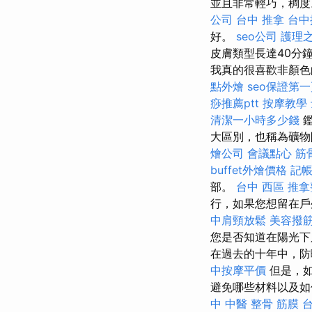
並且非常輕巧，稠
公司
台中 推拿
台中
好。
seo公司
護理之
皮膚類型長達40分
我真的很喜歡非顏色
點外燴
seo保證第
痧推薦ptt
按摩教學
清潔一小時多少錢
鑑
大區別，也稱為礦物
燴公司
會議點心
筋
buffet外燴價格
記帳
部。
台中 西區 推
行，如果您想留在戶
中肩頸放鬆
美容撥
您是否知道在陽光下
在過去的十年中，防
中按摩平價
但是，如
避免哪些材料以及如
中 中醫 整骨
筋膜
台