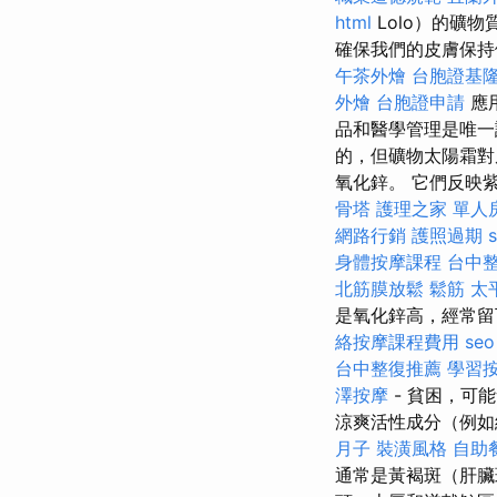
html
Lolo）的礦
確保我們的皮膚保
午茶外燴
台胞證基
外燴
台胞證申請
應
品和醫學管理是唯一
的，但礦物太陽霜對
氧化鋅。 它們反映
骨塔
護理之家 單人
網路行銷
護照過期
身體按摩課程
台中
北筋膜放鬆
鬆筋
太
是氧化鋅高，經常留
絡按摩課程費用
seo
台中整復推薦
學習
澤按摩
- 貧困，可
涼爽活性成分（例如
月子
裝潢風格
自助
通常是黃褐斑（肝