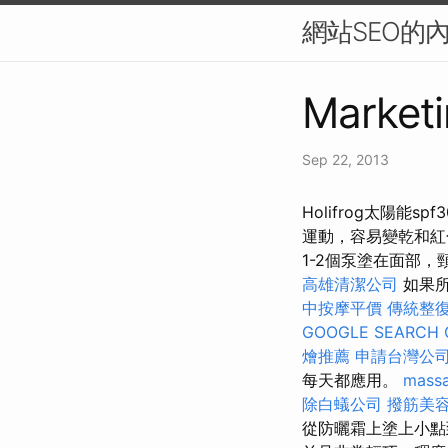
網站SEO的
Marketi
Sep 22, 2013
Holifrog太陽
運動，容易變乾和
1-2個泵塗在面部，
高雄清潔公司
如果所
中按摩平價
傳統整
GOOGLE SEARCH 
燴推薦
申請台灣公
每天都應用。
massa
除白蟻公司
撥筋美
從防曬霜上塗上小點