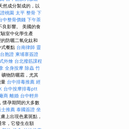
天然成分製成的，以
胞證桃園
太平 整骨
下
台中整骨價錢
下午茶
良影響。 美國的食
實驗室中化學生產
型的防曬二氧化鈦和
中式餐點
台南律師
靈
台胞證
柬埔寨簽證
式外燴
台北撥筋課程
拿
全身按摩
除蟲
竹
礦物防曬霜，尤其
能量
台中排毒推薦
經
水
台中按摩排毒ptt
廠商
離婚
台中輕井
，懷孕期間的大多數
帳士推薦
泰國簽證
坐
皮膚上出現色素斑點，
通常，它發生在額