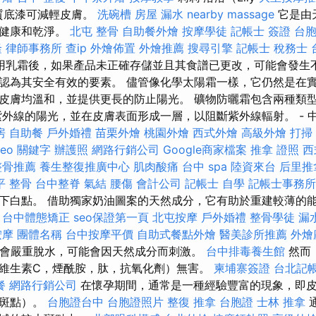
物質底漆可減輕皮膚。
洗碗槽
房屋 漏水
nearby massage
它是由
持健康和乾淨。
北屯 整骨
自助餐外燴
按摩學徒
記帳士 簽證
台
隆
律師事務所
查ip
外燴佈置
外燴推薦
搜尋引擎
記帳士 稅務士
用乳霜後，如果產品未正確存儲並且其食譜已更改，可能會發生不
認為其安全有效的要素。 儘管像化學太陽霜一樣，它仍然是在
皮膚均溫和，並提供更長的防止陽光。 礦物防曬霜包含兩種類
紫外線的陽光，並在皮膚表面形成一層，以阻斷紫外線輻射。 - 
房
自助餐
戶外婚禮
苗栗外燴
桃園外燴
西式外燴
高級外燴
打掃
seo 關鍵字
辦護照
網路行銷公司
Google商家檔案
推拿 證照
西
整骨推薦
養生整復推廣中心
肌肉酸痛
台中 spa
陸資來台
后里推
平 整骨
台中整脊
氣結
腰傷
會計公司
記帳士 自學
記帳士事務所
下白點。 借助獨家奶油圖案的天然成分，它有助於重建較薄的
台中體態矯正
seo保證第一頁
北屯按摩
戶外婚禮
整骨學徒
漏
按摩
團體名稱
台中按摩平價
自助式餐點外燴
醫美診所推薦
外燴
能會嚴重脫水，可能會因天然成分而刺激。
台中排毒養生館
然而
維生素C，煙酰胺，肽，抗氧化劑）無害。
柬埔寨簽證
台北記
餐
網路行銷公司
在懷孕期間，通常是一種經驗豐富的現象，即
臟斑點）。
台胞證台中
台胞證照片
整復 推拿
台胞證
士林 推拿