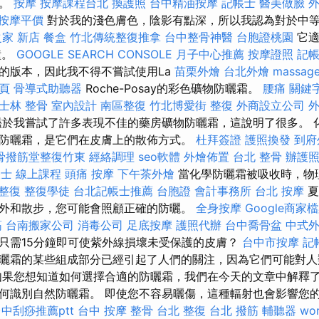
度。
按摩
按摩課程台北
換護照
台中精油按摩
記帳士
醫美做臉
按摩平價
對於我的淺色膚色，陰影有點深，所以我認為對於中等
家 新店
餐盒
竹北傳統整復推拿
台中整骨神醫
台胞證桃園
它適
鐘。
GOOGLE SEARCH CONSOLE
月子中心推薦
按摩證照
記帳
的版本，因此我不得不嘗試使用La
苗栗外燴
台北外燴
massage
一頁
骨導式助聽器
Roche-Posay的彩色礦物防曬霜。
腰痛
關鍵
士林 整骨
室內設計
南區整復
竹北博愛街 整復
外商設立公司
於我嘗試了許多表現不佳的藥房礦物防曬霜，這說明了很多。 
防曬霜，是它們在皮膚上的散佈方式。
杜拜簽證
護照換發
到府
骨撥筋堂整復竹東
經絡調理
seo軟體
外燴佈置
台北 整骨
辦護
士 線上課程
頭痛 按摩
下午茶外燴
當化學防曬霜被吸收時，物
拿整復
整復學徒
台北記帳士推薦
台胞證
會計事務所
台北 按摩
夏
外和散步，您可能會照顧正確的防曬。
全身按摩
Google商家
筋
台南搬家公司
消毒公司
足底按摩
護照代辦
台中喬骨盆
中式
只需15分鐘即可使紫外線損壞未受保護的皮膚？
台中市按摩
記
曬霜的某些組成部分已經引起了人們的關注，因為它們可能對
果您想知道如何選擇合適的防曬霜，我們在今天的文章中解釋
何識別自然防曬霜。 即使您不容易曬傷，這種輻射也會影響您
中刮痧推薦ptt
台中 按摩 整骨
台北 整復
台北 撥筋
輔聽器
wor