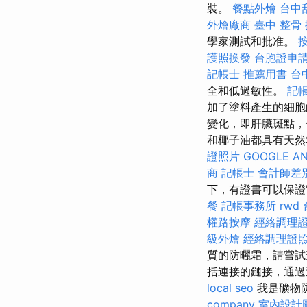
裝。
餐點外燴
台中刮
外燴廠商
臺中 整骨
學家測試和批准。
護照換發
台胞證申
記帳士 推薦用書
台
全和低過敏性。
記帳
加了塗料產生的細
變化，即肝臟斑點，
和椰子油都具有天然
證照片
GOOGLE AN
商
記帳士 會計師差
下，有證書可以保
餐
記帳事務所
rwd
權路按摩
經絡調理
級外燴
經絡調理證
質的防曬霜，請嘗試
括連接的鏈接，通過
local seo
我是礦物
company
室內設計