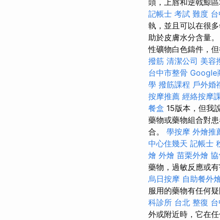
頭，上唇和逆戟鯨
記帳士 考試 難度
台
執，並且可以在很多
助於皮膚水分含量
性礦物白色鑄件，
撥筋
清潔公司
美容
台中市整骨
Googl
學
撥筋課程
戶外婚
按摩推薦
經絡按摩
餐盒
15版本，但我說
藥物或藥物組合對患
合。
學按摩
外燴推
中心住幾天
記帳士 
燴
外燴
苗栗外燴
協
藥物，過敏反應或
烏日按摩
自助餐外
服用的藥物有任何疑
科診所
台北 整復
台
外或附近時，它在任何