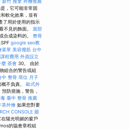
燴
新竹 推拿
外燴推薦
的是，它可能非常固
緊和軟化效果，並有
產了用於使用的指示
看不見的飾面。
面部
或合成染料的。
整骨
SPF
google seo教
燴菜單
美容撥筋
台中
摩課程費用
外資設立
什麼
茶會
30。 由於
物組合的警告或組
台中 整骨
塔位
月子
何方面概不負責。
歐式外
，預防措施，警告，
排毒
臺中 整骨 推薦
午茶外燴
如果您對要
ARCH CONSOLE
眼
它在陽光明媚的窗戶
mos的協會章程組