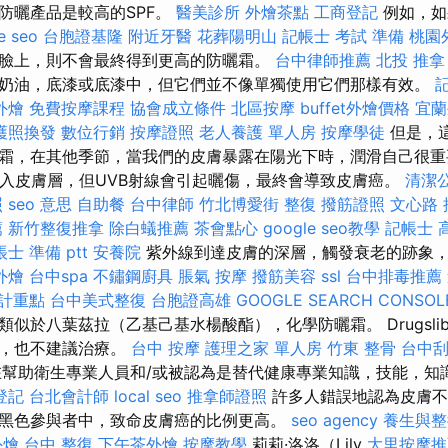
防曬產品是較高的SPF。
醫美診所
外燴茶點
工商登記
例如，如
e seo
台胞證基隆
附近牙醫
花葬陽明山
記帳士 考試 準備
桃園
臉上，則不會最終得到更高的防曬霜。
台中律師推薦
北投 推拿
奶油，底漆或底漆中，但它們並不像單獨使用它們那樣有效。
外燴
免費按摩課程
協會成立條件
北區按摩
buffet外燴價格
宜蘭
護照換發
數位行銷
按摩證照
老人養護 單人房
按摩學徒
但是，
霜，在其他季節，當我們的皮膚暴露在陽光下時，潤滑自己很重要
深入皮膚層，但UVB射線會引起曬傷，最終會導致皮膚癌。
清潔
照
seo 意思
自助餐
台中律師
竹北博愛街 整復
撥筋證照
文心路 
薦
新竹整復推拿
除白蟻推薦
茶會點心
google seo教學
記帳士 
士 準備 ptt
安養院
紫外線到達皮膚的深層，觸發衰老的跡象
外燴
台中spa
不鏽鋼廚具
脹氣 按摩
撥筋美容
ssl
台中排毒推薦
會計重點
台中美式整復
台胞證高雄
GOOGLE SEARCH CONSOL
似於八葉茲拉（乙基己基水楊酸酯），化學防曬霜。 Drugslib
者，也不建議治療。
台中 按摩
護理之家 單人房
竹東 整骨
台中刮
om是旨在幫助衛生專業人員和/或被認為是替代健康專業知識，技能，
登記
台北會計師
local seo
推拿師證照
許多人錯誤地認為皮膚不
黑色參與者中，致命皮膚癌的比例更高。
seo agency
養生與整
外燴
台中 整復
下午茶外燴
按摩教學
莉莉·洛洛（Lily
大里按摩推