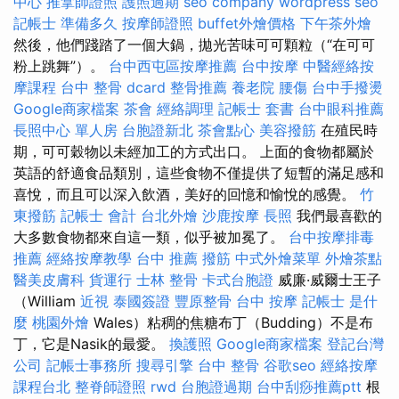
中心
推拿師證照
護照過期
seo company
wordpress seo
記帳士 準備多久
按摩師證照
buffet外燴價格
下午茶外燴
然後，他們踐踏了一個大鍋，拋光苦味可可顆粒（“在可可
粉上跳舞”）。
台中西屯區按摩推薦
台中按摩
中醫經絡按
摩課程
台中 整骨 dcard
整骨推薦
養老院
腰傷
台中手撥燙
Google商家檔案
茶會
經絡調理
記帳士 套書
台中眼科推薦
長照中心 單人房
台胞證新北
茶會點心
美容撥筋
在殖民時
期，可可穀物以未經加工的方式出口。 上面的食物都屬於
英語的舒適食品類別，這些食物不僅提供了短暫的滿足感和
喜悅，而且可以深入飲酒，美好的回憶和愉悅的感覺。
竹
東撥筋
記帳士 會計
台北外燴
沙鹿按摩
長照
我們最喜歡的
大多數食物都來自這一類，似乎被加冕了。
台中按摩排毒
推薦
經絡按摩教學
台中 推薦 撥筋
中式外燴菜單
外燴茶點
醫美皮膚科
貨運行
士林 整骨
卡式台胞證
威廉·威爾士王子
（William
近視
泰國簽證
豐原整骨
台中 按摩
記帳士 是什
麼
桃園外燴
Wales）粘稠的焦糖布丁（Budding）不是布
丁，它是Nasik的最愛。
換護照
Google商家檔案
登記台灣
公司
記帳士事務所
搜尋引擎
台中 整骨
谷歌seo
經絡按摩
課程台北
整脊師證照
rwd
台胞證過期
台中刮痧推薦ptt
根