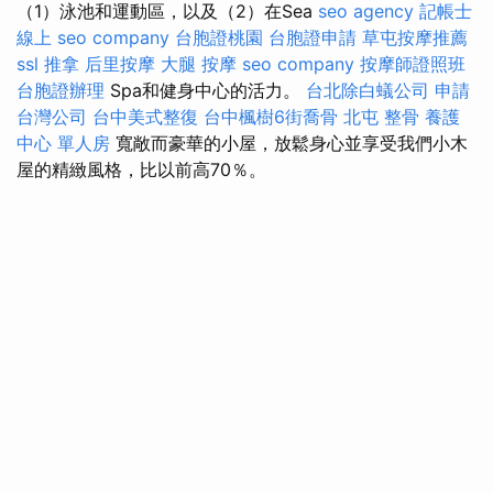
（1）泳池和運動區，以及（2）在Sea
seo agency
記帳士
線上
seo company
台胞證桃園
台胞證申請
草屯按摩推薦
ssl
推拿
后里按摩
大腿 按摩
seo company
按摩師證照班
台胞證辦理
Spa和健身中心的活力。
台北除白蟻公司
申請
台灣公司
台中美式整復
台中楓樹6街喬骨
北屯 整骨
養護
中心 單人房
寬敞而豪華的小屋，放鬆身心並享受我們小木
屋的精緻風格，比以前高70％。