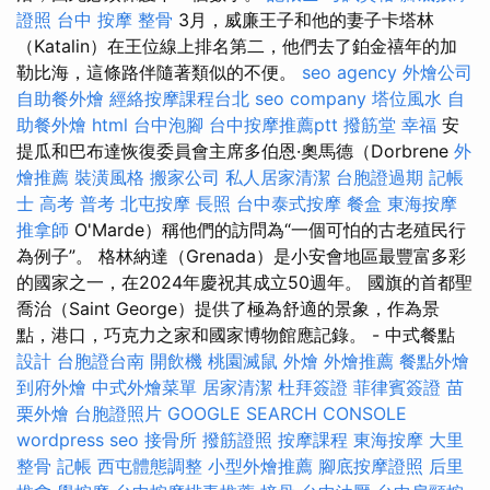
證照
台中 按摩 整骨
3月，威廉王子和他的妻子卡塔林
（Katalin）在王位線上排名第二，他們去了鉑金禧年的加
勒比海，這條路伴隨著類似的不便。
seo agency
外燴公司
自助餐外燴
經絡按摩課程台北
seo company
塔位風水
自
助餐外燴
html
台中泡腳
台中按摩推薦ptt
撥筋堂 幸福
安
提瓜和巴布達恢復委員會主席多伯恩·奧馬德（Dorbrene
外
燴推薦
裝潢風格
搬家公司
私人居家清潔
台胞證過期
記帳
士 高考 普考
北屯按摩
長照
台中泰式按摩
餐盒
東海按摩
推拿師
O'Marde）稱他們的訪問為“一個可怕的古老殖民行
為例子”。 格林納達（Grenada）是小安會地區最豐富多彩
的國家之一，在2024年慶祝其成立50週年。 國旗的首都聖
喬治（Saint George）提供了極為舒適的景象，作為景
點，港口，巧克力之家和國家博物館應記錄。 - 中式餐點
設計
台胞證台南
開飲機
桃園滅鼠
外燴
外燴推薦
餐點外燴
到府外燴
中式外燴菜單
居家清潔
杜拜簽證
菲律賓簽證
苗
栗外燴
台胞證照片
GOOGLE SEARCH CONSOLE
wordpress seo
接骨所
撥筋證照
按摩課程
東海按摩
大里
整骨
記帳
西屯體態調整
小型外燴推薦
腳底按摩證照
后里