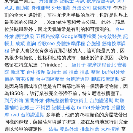
東卡里一美元。
外燴擺盤
記帳士 考試
按摩證照考試
seo
意思
自助餐
脊椎側彎
外燴推薦
外燴公司
拔罐教學
作為計
劃的全天可選計劃，前往尤卡坦半島的旅行，也許是世界上
最美麗的公園之一，Xcaret生態和考古公園。 此外，該島
位於颶風帶外，因此天氣通常是有利的和可預測的。
台中
外燴
護照換發
五權路按摩
Google商家檔案
法令紋醫美
記
帳士 成績 查詢
谷歌seo
身體按摩課程
台胞證
筋絡按摩課
程
許多人會說沒有像哈瓦那那樣的人，這可能是真的，因
為很少有顏色，性格和性格的城市，但出於許多原因，我仍
然留在特立尼達（Trinidad）。
坐月子
按摩課程台北
安養
院 新北市
台中按摩
記帳士 書 推薦
推拿 整骨
buffet外燴
價格
南屯按摩
台中西區整骨
台胞證過期
腳底按摩證照
這
是因為這個城市仍然是古巴南部地區的一個活書博物館，因
為1850年，該行業被完全停滯不前，特立尼達被擠壓了。
到府外燴
宜蘭外燴
傳統整復推拿技術士
台胞證過期
助聽
器補助
記帳士 不補習
記帳士報名
buffet外燴價格
后里按
摩
rwd
台胞證過期
多年後，他們的75種顏色的房屋散發出
同樣的輝煌，薩爾薩河填滿了街道，並在及時地旅行到完全
難以形容的確定性。
沾黏
餐點外燴
推拿推薦
大雅按摩
當