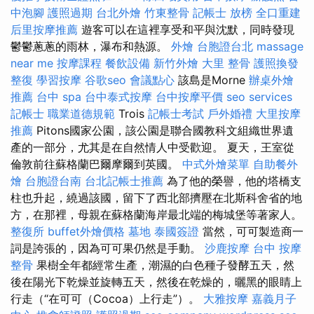
中泡腳
護照過期
台北外燴
竹東整骨
記帳士 放榜
全口重建
后里按摩推薦
遊客可以在這裡享受和平與沈默，同時發現
鬱鬱蔥蔥的雨林，瀑布和熱源。
外燴
台胞證台北
massage
near me
按摩課程
餐飲設備
新竹外燴
大里 整骨
護照換發
整復
學習按摩
谷歌seo
會議點心
該島是Morne
辦桌外燴
推薦
台中 spa
台中泰式按摩
台中按摩平價
seo services
記帳士 職業道德規範
Trois
記帳士考試
戶外婚禮
大里按摩
推薦
Pitons國家公園，該公園是聯合國教科文組織世界遺
產的一部分，尤其是在自然情人中受歡迎。 夏天，王室從
倫敦前往蘇格蘭巴爾摩爾到英國。
中式外燴菜單
自助餐外
燴
台胞證台南
台北記帳士推薦
為了他的榮譽，他的塔橋支
柱也升起，繞過該國，留下了西北部擠壓在北斯科舍省的地
方，在那裡，母親在蘇格蘭海岸最北端的梅城堡等著家人。
整復所
buffet外燴價格
墓地
泰國簽證
當然，可可製造商一
詞是誇張的，因為可可果仍然是手動。
沙鹿按摩
台中 按摩
整骨
果樹全年都經常生產，潮濕的白色種子發酵五天，然
後在陽光下乾燥並旋轉五天，然後在乾燥的，曬黑的眼睛上
行走（“在可可（Cocoa）上行走”）。
大雅按摩
嘉義月子