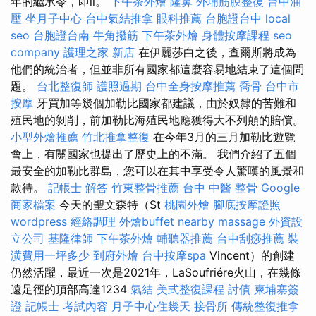
年的繼承令，即ii。
下午茶外燴
隆鼻
外埔筋膜整復
台中油
壓
坐月子中心
台中氣結推拿
眼科推薦
台胞證台中
local
seo
台胞證台南
牛角撥筋
下午茶外燴
身體按摩課程
seo
company
護理之家 新店
在伊麗莎白之後，查爾斯將成為
他們的統治者，但並非所有國家都這麼容易地結束了這個問
題。
台北整復師
護照過期
台中全身按摩推薦
喬骨
台中市
按摩
牙買加等幾個加勒比國家都建議，由於奴隸的苦難和
殖民地的剝削，前加勒比海殖民地應獲得大不列顛的賠償。
小型外燴推薦
竹北推拿整復
在今年3月的三月加勒比遊覽
會上，有關國家也提出了歷史上的不滿。 我們介紹了五個
最安全的加勒比群島，您可以在其中享受令人驚嘆的風景和
款待。
記帳士 解答
竹東整骨推薦
台中 中醫 整骨
Google
商家檔案
今天的聖文森特（St
桃園外燴
腳底按摩證照
wordpress
經絡調理
外燴buffet
nearby massage
外資設
立公司
基隆律師
下午茶外燴
輔聽器推薦
台中刮痧推薦
裝
潢費用一坪多少
到府外燴
台中按摩spa
Vincent）的創建
仍然活躍，最近一次是2021年，LaSoufriére火山，在幾條
遠足徑的頂部高達1234
氣結
美式整復課程
討債
柬埔寨簽
證
記帳士 考試內容
月子中心住幾天
接骨所
傳統整復推拿