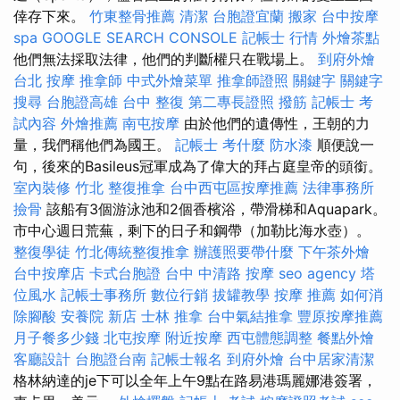
倖存下來。
竹東整骨推薦
清潔
台胞證宜蘭
搬家
台中按摩
spa
GOOGLE SEARCH CONSOLE
記帳士 行情
外燴茶點
他們無法採取法律，他們的判斷權只在戰場上。
到府外燴
台北 按摩
推拿師
中式外燴菜單
推拿師證照
關鍵字
關鍵字
搜尋
台胞證高雄
台中 整復
第二專長證照
撥筋
記帳士 考
試內容
外燴推薦
南屯按摩
由於他們的遺傳性，王朝的力
量，我們稱他們為國王。
記帳士 考什麼
防水漆
順便說一
句，後來的Basileus冠軍成為了偉大的拜占庭皇帝的頭銜。
室內裝修
竹北 整復推拿
台中西屯區按摩推薦
法律事務所
撿骨
該船有3個游泳池和2個香檳浴，帶滑梯和Aquapark。
市中心週日荒蕪，剩下的日子和鋼帶（加勒比海水壺）。
整復學徒
竹北傳統整復推拿
辦護照要帶什麼
下午茶外燴
台中按摩店
卡式台胞證
台中 中清路 按摩
seo agency
塔
位風水
記帳士事務所
數位行銷
拔罐教學
按摩 推薦
如何消
除腳酸
安養院 新店
士林 推拿
台中氣結推拿
豐原按摩推薦
月子餐多少錢
北屯按摩
附近按摩
西屯體態調整
餐點外燴
客廳設計
台胞證台南
記帳士報名
到府外燴
台中居家清潔
格林納達的je下可以全年上午9點在路易港瑪麗娜港簽署，