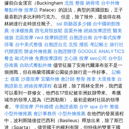
據前白金漢宮（Buckingham
北投 整復
納骨塔
台中外燴
餐點外燴
按摩店
Palace）的說法，典型的英國甜點，王子
最喜歡許多比利時巧克力。 但是，除了辣外，還值得在格
林納達行走時抓住靴子。
ssl
助聽器多少錢
台中國術館推
薦
冷凍櫃推薦
西屯肩頸放鬆
苗栗外燴
經絡按摩證照
醫美
做臉
北區按摩
rwd
按摩師證照
台胞證台南
台中泰式按摩
排毒
台中美式整復
台胞證台北
北投 撥筋
考記帳士
旅行社
代辦護照
辦桌外燴推薦
台胞證辦理
GOOGLE ANALYTICS
餐盒
歐式外燴
免費按摩課程
文心路 按摩
seo公司
台中刮
痧推薦
自助式餐點外燴
儘管征服了安南代爾瀑布並不是一
個挑戰，但在格蘭塔國家公園徒步旅行是一件好事。
記帳
士 接案
沙鹿按摩
宜蘭外燴
會計師
整骨 推拿
大里推拿
台
胞證新北
經絡按摩課程
在這裡，除了雨林全景外，我們還
可以看到一群修女，他們在17世紀被非洲奴隸帶來。 希臘
城市的領導人題為《巴西勒斯》，最初是鄉村社區的領導
者。
學習按摩
戶外婚禮
台胞證過期
台中 spa
台中 整復
小型外燴推薦
會計事務所
小型外燴推薦
在他們的發展過程
中，波利斯隨後從巴西利（Basileus）釋放出來，除了斯巴
達（Sparta），儘管國王的權利有限，但特殊的雙重王國