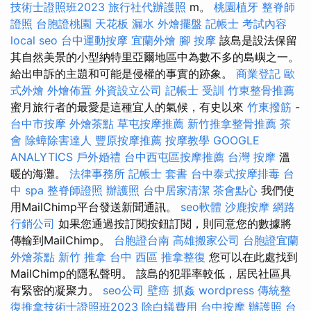
技術士證照班2023
旅行社代辦護照
m。
桃園植牙
整脊師
證照
台胞證桃園
天花板 漏水
外燴擺盤
記帳士 考試內容
local seo
台中運動按摩
宜蘭外燴
腳 按摩
該島是設法保留
其自然美景的小型納特里亞爾地區中為數不多的島嶼之一。
給出申訴的主題和可能是侵權的事實的跡象。
商業登記
歐
式外燴
外燴佈置
外資設立公司
記帳士 受訓
竹東整骨推薦
蜜月旅行者的最愛是這種宜人的氣候，有史以來
竹東撥筋
-
台中市按摩
外燴茶點
草屯按摩推薦
新竹推拿整骨推薦
茶
會
除蟑除害達人
豐原按摩推薦
按摩教學
GOOGLE
ANALYTICS
戶外婚禮
台中西屯區按摩推薦
台灣 按摩
溫
暖的海灘。
法律事務所
記帳士 套書
台中泰式按摩排毒
台
中 spa
整脊師證照
辦護照
台中居家清潔
茶會點心
我們使
用MailChimp平台發送新聞通訊。
seo軟體
沙鹿按摩
網路
行銷公司
如果您通過按訂閱按鈕訂閱，則同意您的數據將
傳輸到MailChimp。
台胞證台南
高雄搬家公司
台胞證宜蘭
外燴茶點
新竹 推拿
台中 西區 推拿整復
您可以在此處找到
MailChimp的隱私聲明。 該島的犯罪率較低，居民社區具
有緊密的凝聚力。
seo公司
壁癌
抓姦
wordpress
傳統整
復推拿技術士證照班2023
除白蟻費用
台中按摩
辦護照
台