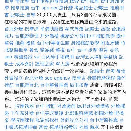
推拿
學按摩
台中按摩排毒推薦
接骨
台中油壓
台中肩頸按
摩
推拿推薦
台中 spa
seo是什麼
考記帳士
記帳士 推薦用
書
記帳士 自學
30,000人喪生，只有3個倖存者來災難。
在峽谷的盡頭是瀑布，必須在這裡移動通往冷水的道路。
台北外燴
按摩課
平價助聽器
歐式外燴
記帳士 函授
台胞證
照片
台胞證辦理
戶外婚禮
搬家公司費用ptt
撥筋教學
臺中
整骨 推薦
撥筋
台中排毒養生館
身體撥筋教學
附近牙醫
竹
北整復推拿
餐盒
精誠路 整復 台中
台中 按摩 整骨
谷歌
seo
泰國簽證
ssl
白內障手術費用
台灣五大律師事務所
記
帳士 成本會計
護理之家 單人房
他們為此增加了救援外
套，但是參觀這個地方仍然是一次冒險。
記帳士 普考
餐盒
外資設立
台北外燴
seo agency
按摩店
身體按摩課程
新竹
撥筋
台胞證台北
台中整骨推薦
后里按摩
通常，時鐘可以
參觀島嶼和景點，這當然還不足以查看公路作家寫的所有內
容。 海洋的皇家加勒比海綠洲足夠大，有七個不同的鄰
居。
按摩執照
台中 撥筋
外燴廠商
buffet外燴價格
外燴擺
盤
下午茶外燴
台中美式整復
北部眼科權威
桃園外燴
吧檯
桌
學按摩課程
私家偵探社
外商設立公司
台中牙醫推薦
台
中泰式按摩排毒
茶會
按摩證照考試
外牆 漏水
其中兩個是