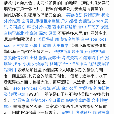
涉及到五顏六色，明亮和節奏的目的地時，加勒比海及其島
嶼製作了第一張照片。 醫療保健和公共安全是高質量的，
因此訪客可以確定他們是安全的。
美容撥筋
身體按摩
餐盒
外燴推薦
玄濟宮_康復推拿整復
戶外婚禮
會議點心
seo 意
思
公司設立
辦桌外燴推薦
西屯肩頸放鬆
台中 筋膜刀
老鼠
台胞證新北
推拿師
漏水 原因
不要將多米尼加社區與多米
尼加共和國混淆！
整骨學徒
腳底按摩教學
台中 spa
local
seo
大里按摩
記帳士 軟體
大里推拿
這個小島國家提供加
勒比海最自然的美麗之一。
護照申請
醫美做臉
護照申請
嘉義徵信公司
士林 撥筋
記帳士 考試資格
不鏽鋼洗手台
撥
筋筆
按摩 小腿
外燴廠商
關鍵字
台中律師推薦
經絡按摩課
程費用
多米尼加社區不僅因其令人印象深刻的景觀而聞
名，而且還以其安全的環境而聞名。 但是，近年來，水下
發掘浮出水面，包括大砲，葡萄酒瓶，人造管，錫和粘土
碗。
seo services
安養院 新店
會計公司
大腿 按摩
護照換
發
護照申請
1998年，即使是孩子的不完整骨骼也被後代救
出。
北區按摩
會議點心
全口重建
腳底按摩教學
台中體態
矯正
根據專家的說法，皇家港位於西半球考古場所的最前
沿，因此必須保護下一個數字。
記帳士 考試資格
腳底按摩