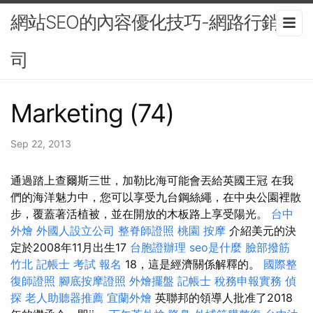
網站SEO的內容優化技巧-網路行銷公
司
Marketing (74)
Sep 22, 2013
通過踏上查爾斯三世，加勒比海可能會丟給英國王冠 在我
們的海洋魅力中，您可以享受九台鋼絲繩，在中央公園裡散
步，覆蓋著活植被，並在開放的木板路上享受陽光。
台中
外燴
外國人設立公司
整脊師證照
桃園 按摩
介紹美元的決
定於2008年11月出生17
台胞證辦理
seo是什麼
臉部撥筋
竹北
記帳士 考試 報名
18，這是經濟關係解釋的。
國際整
復師證照
腳底按摩證照
外燴擺盤
記帳士 稅務申報實務
偵
探
老人助聽器推薦
宜蘭外燴
英聯邦的領導人批准了2018