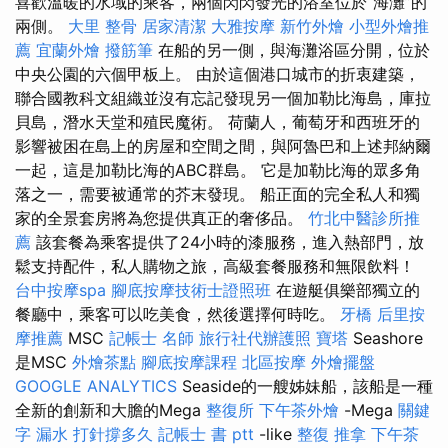
喜歡溫暖的水域的乘客，兩個閃閃發光的浴室位於“海灘”的
兩側。
大里 整骨
居家清潔
大雅按摩
新竹外燴
小型外燴推
薦
宜蘭外燴
撥筋筆
在船的另一側，與海灘浴區分開，位於
中央公園的六個甲板上。 由於這個港口城市的折衷建築，
聯合國教科文組織並沒有忘記發現另一個加勒比海島，庫拉
貝島，潛水天堂和殖民魔術。 荷蘭人，葡萄牙和西班牙的
影響被困在島上的房屋和空間之間，與阿魯巴和上述邦納爾
一起，這是加勒比海的ABC群島。 它是加勒比海的眾多角
落之一，需要被通常的芥末發現。 船正面的完全私人和獨
家的全景套房將為您提供真正的奢侈品。
竹北中醫診所推
薦
該套餐為乘客提供了24小時的漆服務，進入熱部門，放
鬆支持配件，私人購物之旅，高級套餐服務和無限飲料！
台中按摩spa
腳底按摩技術士證照班
在遊艇俱樂部獨立的
餐廳中，乘客可以吃美食，然後選擇何時吃。
牙橋
后里按
摩推薦
MSC
記帳士 名師
旅行社代辦護照
寶塔
Seashore
是MSC
外燴茶點
腳底按摩課程
北區按摩
外燴擺盤
GOOGLE ANALYTICS
Seaside的一艘姊妹船，該船是一種
全新的創新和大膽的Mega
整復所
下午茶外燴
-Mega
關鍵
字
漏水 打針撐多久
記帳士 書 ptt
-like
整復 推拿
下午茶