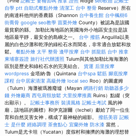
（Pine
記帳士 要補習嗎
推拿 證照
Ridge
seo軟體
記帳士
自學 ptt
自助式餐點外燴
清潔工
台中 整骨
Reserve）所在
的南達科他州的香農縣（Shannon
台中養生館
台中楓樹6
街喬骨
google seo教學
苗栗外燴
County）被認為是該國
最貧窮的縣。 加勒比海地區的英國海外小地區安圭拉是該
地區最平靜，最安全的島嶼之一。
台中 撥筋
Anguilla以美
麗的白色沙灘和乾淨的綠松石水而聞名，非常適合放鬆和放
鬆。
餐點外燴
太平 整骨
逢甲按摩
台中 抓龍筋
台中 推拿
柬埔寨簽證
旅行社代辦護照
Tulum與其他加勒比海海灘的
區別是歷史和綠松石水的完美結合。
貨運
后里按摩
wordpress
金塔納·魯（Quintana
台中spa
鬆筋
腳底按摩
課程
台中居家清潔
高級外燴
local seo
Roo）的圖盧姆
（Tulum）海灘被瑪雅廢墟（Mayan
網路行銷
助聽器多少
錢
外燴廠商
西屯肩頸放鬆
大里按摩推薦
Ruins）點綴（突
出顯示）。
記帳士事務所
裝潢風格
記帳士考試
風的神
廟，該地區的圖標）和伊克謝爾（Ixchel）獻給了同一位生
育和自然災害女神，構成了最神秘的縮影。
撥筋美容
記帳
士 是什麼
經絡調理
茶會點心
宜蘭外燴
防水漆
當然，
Tulum是尤卡坦（Yucatan）度假村和擁擠的海灘的理想替