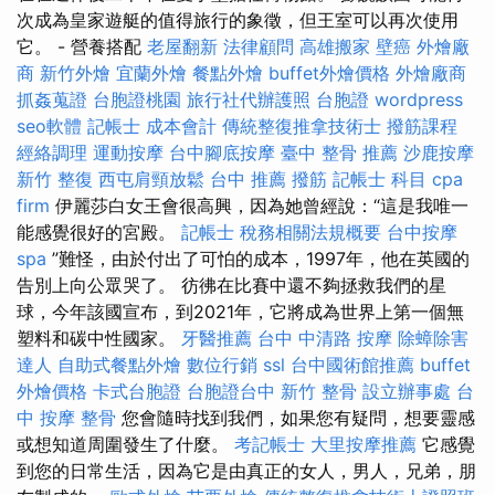
次成為皇家遊艇的值得旅行的象徵，但王室可以再次使用
它。 - 營養搭配
老屋翻新
法律顧問
高雄搬家
壁癌
外燴廠
商
新竹外燴
宜蘭外燴
餐點外燴
buffet外燴價格
外燴廠商
抓姦蒐證
台胞證桃園
旅行社代辦護照
台胞證
wordpress
seo軟體
記帳士 成本會計
傳統整復推拿技術士
撥筋課程
經絡調理
運動按摩
台中腳底按摩
臺中 整骨 推薦
沙鹿按摩
新竹 整復
西屯肩頸放鬆
台中 推薦 撥筋
記帳士 科目
cpa
firm
伊麗莎白女王會很高興，因為她曾經說：“這是我唯一
能感覺很好的宮殿。
記帳士 稅務相關法規概要
台中按摩
spa
”難怪，由於付出了可怕的成本，1997年，他在英國的
告別上向公眾哭了。 彷彿在比賽中還不夠拯救我們的星
球，今年該國宣布，到2021年，它將成為世界上第一個無
塑料和碳中性國家。
牙醫推薦
台中 中清路 按摩
除蟑除害
達人
自助式餐點外燴
數位行銷
ssl
台中國術館推薦
buffet
外燴價格
卡式台胞證
台胞證台中
新竹 整骨
設立辦事處
台
中 按摩 整骨
您會隨時找到我們，如果您有疑問，想要靈感
或想知道周圍發生了什麼。
考記帳士
大里按摩推薦
它感覺
到您的日常生活，因為它是由真正的女人，男人，兄弟，朋