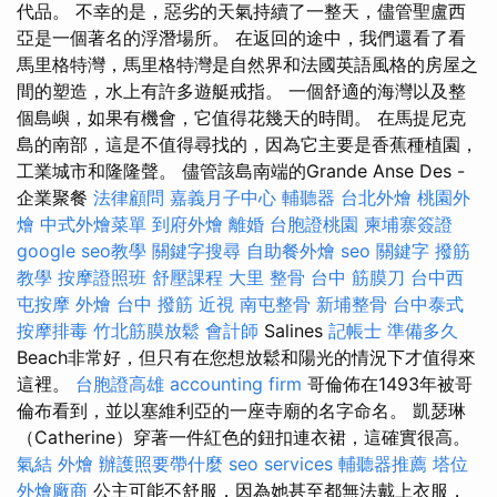
代品。 不幸的是，惡劣的天氣持續了一整天，儘管聖盧西
亞是一個著名的浮潛場所。 在返回的途中，我們還看了看
馬里格特灣，馬里格特灣是自然界和法國英語風格的房屋之
間的塑造，水上有許多遊艇戒指。 一個舒適的海灣以及整
個島嶼，如果有機會，它值得花幾天的時間。 在馬提尼克
島的南部，這是不值得尋找的，因為它主要是香蕉種植園，
工業城市和隆隆聲。 儘管該島南端的Grande Anse Des -
企業聚餐
法律顧問
嘉義月子中心
輔聽器
台北外燴
桃園外
燴
中式外燴菜單
到府外燴
離婚
台胞證桃園
柬埔寨簽證
google seo教學
關鍵字搜尋
自助餐外燴
seo 關鍵字
撥筋
教學
按摩證照班
舒壓課程
大里 整骨
台中 筋膜刀
台中西
屯按摩
外燴
台中 撥筋
近視
南屯整骨
新埔整骨
台中泰式
按摩排毒
竹北筋膜放鬆
會計師
Salines
記帳士 準備多久
Beach非常好，但只有在您想放鬆和陽光的情況下才值得來
這裡。
台胞證高雄
accounting firm
哥倫佈在1493年被哥
倫布看到，並以塞維利亞的一座寺廟的名字命名。 凱瑟琳
（Catherine）穿著一件紅色的鈕扣連衣裙，這確實很高。
氣結
外燴
辦護照要帶什麼
seo services
輔聽器推薦
塔位
外燴廠商
公主可能不舒服，因為她甚至都無法戴上衣服，