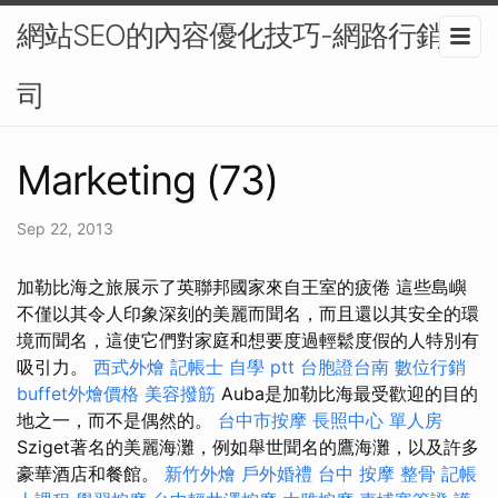
網站SEO的內容優化技巧-網路行銷公
司
Marketing (73)
Sep 22, 2013
加勒比海之旅展示了英聯邦國家來自王室的疲倦 這些島嶼
不僅以其令人印象深刻的美麗而聞名，而且還以其安全的環
境而聞名，這使它們對家庭和想要度過輕鬆度假的人特別有
吸引力。
西式外燴
記帳士 自學 ptt
台胞證台南
數位行銷
buffet外燴價格
美容撥筋
Auba是加勒比海最受歡迎的目的
地之一，而不是偶然的。
台中市按摩
長照中心 單人房
Sziget著名的美麗海灘，例如舉世聞名的鷹海灘，以及許多
豪華酒店和餐館。
新竹外燴
戶外婚禮
台中 按摩 整骨
記帳