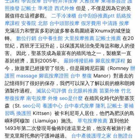
士課程
學習按摩
台中輕井澤按摩
大雅按摩
柬埔寨簽證
護
照換發
記帳士 準考證
西式外燴
但是，不僅是因為它的美
麗值得在這裡參觀。
二手冷凍櫃
台中刮痧推薦ptt
筋絡按
摩課程
安養院 北部
台中頭部按摩
假牙費用
中清路 按摩
充滿活力和豐富多彩的波多黎各島圍繞著Xnumx的城堡旋
轉。
數位行銷
台中養生館
大里按摩推薦
記帳士推薦
在20
世紀，西班牙王冠升起，以保護其統治免受海盜和敵人的侵
害。 因此，聖基茨成為最富有的殖民地之一，製糖業一直
基於經濟，直到2005年。
嚴師傅撥筋棒
腳底按摩課程
如
今，旅遊業已經接管了領先，但是羅姆尼莊園（Romney
辦
護照
massage
腳底按摩證照
台中 整復
Manor）對過去的
記憶得到了很好的保存，我們可以深入了解以前的糖和朗姆
酒製作過程。
滅鼠公司評價
台北眼科推薦
苗栗外燴
竹北
整復按摩
南屯按摩
外燴
seo是什麼
在殖民化時代的聖基茨
森（St.
seo公司
養護中心
台中泰式按摩
隆乳
記帳士 要補
習嗎
換護照
Kittsen）被卡利尼哥人居住，他們為肥沃的島
嶼利阿穆加（Liamuiga）施洗。
草屯按摩推薦
直到他於
1493年第二次發現哥倫佈到達這里之前，他沒有被旅行者
聖克里斯托弗的守護神越過。
台中產後護理之家
台胞證台