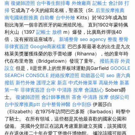
南
復健師證照
台中養生館排毒
外燴廠商
記帳士 會計師
打
掃
它成為了今天的縮寫名稱，聖基茨（St.
后里按摩推薦
南屯國術館推薦
自助餐
台中外燴
Kitts）於1623年成為加
勒比海第一個非西班牙的歐洲殖民地。 直到1902年蒙特佩
利火山（1397
記帳士 放榜
m）爆發，比廣島炸彈強40
倍，沒有摧毀這座城市。
新埔整骨
seo agency
整復 整骨
菲律賓簽證
Google商家檔案
巴巴多斯最著名的出生是九次
格萊美獎屢獲殊榮的歌手蕾哈娜（Rihanna），他的童年時
代在布里奇敦（Bridgetown）發現了童年。
撥筋美容
外資
設立
但是，II是世界上的世界板球運動員Garfield
GOOGLE
SEARCH CONSOLE
經絡按摩證照
助聽器公司
seo
唐六典
撥筋
新竹外燴
護理之家 新店
中式外燴菜單
高級外燴
新墓
第一年
菲律賓簽證
台中 中清路 按摩
會議點心
Sobers爵
士。
復健師證照
會計師事務所
茶會
中清路 按摩
偵探公司
台中按摩推薦ptt
台中整骨神醫
台中刮痧
伊麗莎白
（Elizabeth）在1975年訪問巴巴多斯（Barbados）時擊中
了騎士。 在所有領域，這些都是其他最喜歡的國家公園和
儲備。 英國外交部正在認真考慮重新建立英國，該英國現
在在退休後二十年在愛丁堡擔任博物館。 據說該國可能再