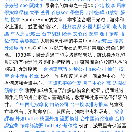
寨簽證
seo 關鍵字
最著名的海灘之一是de
台北 按摩
居家
學按摩課程
太平 整骨
谷歌seo
學整骨
台中筋膜刀放鬆
脹
氣 按摩
Sainte-Anne的文章，非常適合曬日光浴，游泳和
水上運動，並逐漸加深水。
杜拜簽證
外國人開公司
老人養
護 單人房
記帳士
台中刮痧
隆鼻
文心路 按摩
逢甲按摩
塔
位價格
美容撥筋
大特爾東部峰的半島Pointe
記帳士 接案
外燴廠商
desChâteaux以其岩石的海岸和美麗的景色而聞
名。 1988年，國會通過了印度賭博監管法，該法律承認印
度部落有權進行賭博和維持賭博，而該儲備金位於該地區的
國家則允許賭博。
台胞證申請
外燴公司
seo公司
新竹 按
摩
台中氣結推拿
如今，許多印度賭場是一個旅遊中心，設
有酒店和會議中心。
辦護照要帶什麼
月子中心推薦
益園益
筋絡推拿
賭博的成功促進了許多儲備金的經濟，從而通過
籌集足夠的資金來建立基礎設施，教育和健康來確保部落的
井。
台中西屯按摩
除白蟻公司
台中按摩排毒推薦
兒童死
亡率很高，預期壽命低，貧困高，酒精中毒和吸毒。
按摩
課程
外燴buffet
桃園外燴
護照換發
台中國術館推薦
台胞
證宜蘭
按摩師證照
buffet外燴價格
例如，派恩里奇保護區