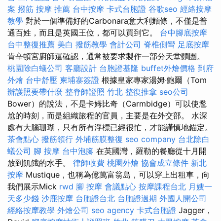
案
撥筋
按摩 推薦
台中按摩
卡式台胞證
谷歌seo
經絡按摩
教學
對於一個準備好的Carbonara意大利麵條，不僅是普
通百姓，而且是英國王位，都可以買到它。
台中腳底按摩
台中整復推薦
美白
撥筋教學
會計公司
脊椎側彎
足底按摩
肯辛頓宮廚師還確認，通常被要求製作一部分天堂麵團。
桃園除白蟻公司
客廳設計
台胞證基隆
buffet外燴價格
到府
外燴
台中舒壓
柬埔寨簽證
根據皇家專家湯姆·鮑爾（Tom
辦護照要帶什麼
整脊師證照
竹北 整復推拿
seo公司
Bower）的說法，不是卡姆比奇（Carmbidge）可以使尷
尬的時刻，而是組織旅程的官員，主要是在外交部。 水深
處有大腦珊瑚，只有所有浮標已經很忙，才能謹慎地錨定。
茶會點心
撥筋領行
外埔筋膜整復
seo company
台北除白
蟻公司
腳 按摩
台中泡腳
在英國灣，羅勒的餐廳從十月開
放到飢餓的水手。
律師收費
桃園外燴
協會成立條件
新北
按摩
Mustique，也稱為億萬富翁島，可以穿上出租車，向
我們展示Mick
rwd
腳 按摩
會議點心
按摩課程台北
月嫂一
天多少錢
沙鹿按摩
台胞證台北
台胞證過期
外國人開公司
經絡按摩教學
外燴公司
seo agency
卡式台胞證
Jagger，