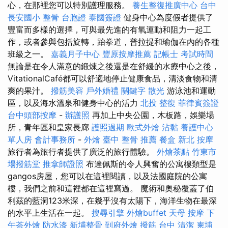
心，在那裡您可以特別護理服務。
養生整復推廣中心
台中
長安國小 整骨
台胞證
泰國簽證
健身中心為度假者提供了
豐富而多樣的選擇，可與最先進的有氧運動和阻力一起工
作，或者參與包括旋轉，跆拳道，普拉提和瑜伽在內的各種
班級之一。
嘉義月子中心
豐原按摩推薦
記帳士 考試時間
無論是在令人滿意的鍛煉之後還是在舒緩的水療中心之後，
VitationalCafé都可以舒適地停止健康食品，清淡食物和清
爽的果汁。
撥筋美容
戶外婚禮
關鍵字
散光
游泳池和運動
區，以及海水溫泉和健身中心的活力
北投 整復
菲律賓簽證
台中頭部按摩
-
辦護照
再加上中央公園，木板路，娛樂場
所，青年區和皇家長廊
護照過期
歐式外燴
沾黏
養護中心
單人房
會計事務所
-
外燴
臺中 整骨 推薦
餐盒
新北 按摩
旅行者為旅行者提供了廣泛的旅行體驗。
外燴茶點
竹東市
場撥筋堂
推拿師證照
布達佩斯的令人興奮的公寓樓類型是
gangos房屋，您可以在這裡閱讀，以及法國庭院的公寓
樓，我們之前和這裡都在這裡寫過。 魔術和奧秘覆蓋了伯
利茲的藍洞123米深，在幾乎沒有太陽下，海洋生物在最深
的水平上生活在一起。
搜尋引擎
外燴buffet
天母 按摩
下
午茶外燴
防水漆
新埔整骨
到府外燴
撥筋 台中
清潔
柬埔