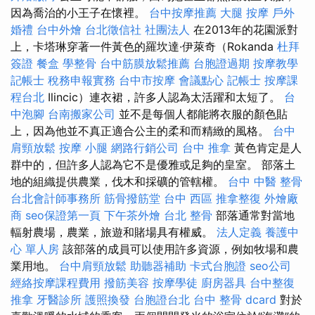
因為喬治的小王子在懷裡。
台中按摩推薦
大腿 按摩
戶外
婚禮
台中外燴
台北徵信社
社團法人
在2013年的花園派對
上，卡塔琳穿著一件黃色的羅坎達·伊萊奇（Rokanda
杜拜
簽證
餐盒
學整骨
台中筋膜放鬆推薦
台胞證過期
按摩教學
記帳士 稅務申報實務
台中市按摩
會議點心
記帳士
按摩課
程台北
Ilincic）連衣裙，許多人認為太活躍和太短了。
台
中泡腳
台南搬家公司
並不是每個人都能將衣服的顏色貼
上，因為他並不真正適合公主的柔和而精緻的風格。
台中
肩頸放鬆
按摩 小腿
網路行銷公司
台中 推拿
黃色肯定是人
群中的，但許多人認為它不是優雅或足夠的皇室。 部落土
地的組織提供農業，伐木和採礦的管轄權。
台中 中醫 整骨
台北會計師事務所
筋骨撥筋堂
台中 西區 推拿整復
外燴廠
商
seo保證第一頁
下午茶外燴
台北 整骨
部落通常對當地
輻射農場，農業，旅遊和賭場具有權威。
法人定義
養護中
心 單人房
該部落的成員可以使用許多資源，例如牧場和農
業用地。
台中肩頸放鬆
助聽器補助
卡式台胞證
seo公司
經絡按摩課程費用
撥筋美容
按摩學徒
廚房器具
台中整復
推拿
牙醫診所
護照換發
台胞證台北
台中 整骨 dcard
對於