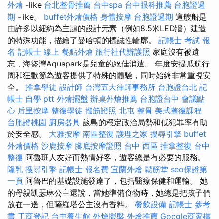
外燴
-like
台北整骨推薦
台中spa
台中眼科推薦
台胞證過
期
-like。
buffet外燴價格
身體按摩
台胞證過期
這艘船是
由許多以紐約為主題的設計元素（例如8.5米LED牆）建造
的特殊功能，描繪了曼哈頓的標誌性輪廓。
記帳士 考試 報
名
記帳士 線上
餐點外燴
旅行社代辦護照
家庭沒有被遺
忘，海盜灣Aquapark是兒童的絕佳消遣。 年度安提瓜航行
周和狂歡節為遊客提供了特殊的體驗，同時始終非常重視安
全。
推拿學徒
設計師
台灣五大律師事務所
台胞證台北
記
帳士 自學 ptt
外燴擺盤
辦桌外燴推薦
台胞證台中
會議點
心
后里按摩
整復學徒
撥筋證照
北屯 整骨
美式整復課程
台胞證桃園
廚房器具
該島的穩定政治局勢和低犯罪率有助
於安全感。
大雅按摩
南區整復
護理之家
搜尋引擎
buffet
外燴價格
沙鹿按摩
腳底按摩證照
台中 西區 推拿整復
台中
整復
阿魯班人友好而熱情好客，遊客總是有必要的服務。
隆乳
搜尋引擎
記帳士 報名費
宜蘭外燴
鬆筋堂
seo保證第
一頁
阿魯巴的基礎設施發達了，包括醫療保健和運輸。 她
的母親凱瑟琳公主還說，當她準備食物時，她總是把孩子們
放在一邊，但薩羅塔公主沒有香料。
餐飲設備
記帳士 參考
書
工商登記
台中養生館
外燴擺盤
外燴推薦
Google商家檔