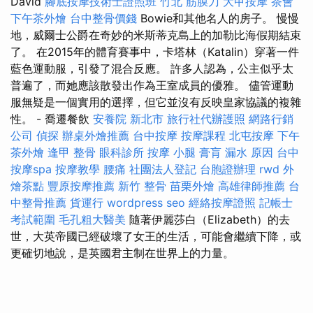
David
腳底按摩技術士證照班
竹北 筋膜刀
大甲按摩
茶會
下午茶外燴
台中整骨價錢
Bowie和其他名人的房子。 慢慢
地，威爾士公爵在奇妙的米斯蒂克島上的加勒比海假期結束
了。 在2015年的體育賽事中，卡塔林（Katalin）穿著一件
藍色運動服，引發了混合反應。 許多人認為，公主似乎太
普遍了，而她應該散發出作為王室成員的優雅。 儘管運動
服無疑是一個實用的選擇，但它並沒有反映皇家協議的複雜
性。 - 喬遷餐飲
安養院 新北市
旅行社代辦護照
網路行銷
公司
偵探
辦桌外燴推薦
台中按摩
按摩課程
北屯按摩
下午
茶外燴
逢甲 整骨
眼科診所
按摩 小腿
膏肓
漏水 原因
台中
按摩spa
按摩教學
腰痛
社團法人登記
台胞證辦理
rwd
外
燴茶點
豐原按摩推薦
新竹 整骨
苗栗外燴
高雄律師推薦
台
中整骨推薦
貨運行
wordpress seo
經絡按摩證照
記帳士
考試範圍
毛孔粗大醫美
隨著伊麗莎白（Elizabeth）的去
世，大英帝國已經破壞了女王的生活，可能會繼續下降，或
更確切地說，是英國君主制在世界上的力量。