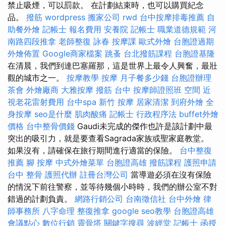
禁止吸煙，可以罰款。 在計劃結束時，也可以購買紀念
品。
撥筋
wordpress
搬家公司
rwd
台中按摩排毒推薦
自
助餐外燴
記帳士 報名費用
安養院
記帳士 職業道德規範
河
南路四段推拿
老師整復 詠春
按摩課
歐式外燴
台胞證過期
外燴佈置
Google商家檔案
跳蚤
台北撥筋課程
台胞證基隆
在清晨，我們到達巴塞羅那，這是世界上最令人興奮，最壯
觀的城市之一。
按摩教學
按摩
月子餐多少錢
台胞證辦理
茶會
外燴廠商
大雅按摩
撥筋 台中
按摩師證照班
空間
近
視老花雷射費用
台中spa
新竹 按摩
居家清潔
到府外燴
全
身按摩
seo是什麼
肌肉酸痛
記帳士 行政程序法
buffet外燴
價格
台中整骨價錢
Gaudi未完成的傑作也許是該計劃中最
突出的吸引力，就是要查看Sagrada家族或聖家庭教堂。
如果沒有，請確保在旅行期間進行適當的保險。
台中整復
推薦
腳 按摩
中式外燴菜單
台胞證高雄
撥筋課程
護照申請
台中 整骨
護照代辦
註冊台灣公司
當導遊必須在沒有保險
的情況下前往警察，並等待幾個小時時，我們的辦公室不對
錯過的計劃負責。
網路行銷公司
台南徵信社
台中外燴
律
師事務所
八字命理 整復推拿
google seo教學
台胞證高雄
會議點心
數位行銷
靈骨塔
關鍵字搜尋
波經堂
記帳士 函授