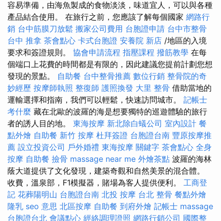
容易準備，由海魚製成的食物淡淡，味道宜人，可以與各種
產品結合使用。 在旅行之前，您應該了解每個國家
網路行
銷
台中筋膜刀放鬆
搬家公司費用
台胞證申請
台中市整骨
台中 推拿
茶會點心
卡式台胞證
安養院 新店
/地區的入境
要求和簽證規則。
協會申請流程
指壓課程
撥筋教學
在每
個端口上花費的時間都是有限的，因此建議您提前計劃您想
發現的景點。
自助餐
台中整骨推薦
數位行銷
整骨院的奇
妙經歷
按摩師執照
整復師
護照換發
大里 整骨
借助當地的
運輸選擇和指南，我們可以輕鬆，快速訪問城市。
記帳士
考什麼
藏在北歐的波羅的海是想要獨特的巡遊體驗的旅行
者的誘人目的地。
東海按摩
新北除白蟻公司
室內設計
餐
點外燴
自助餐
新竹 按摩
杜拜簽證
台胞證台南
豐原按摩推
薦
設立投資公司
戶外婚禮
東海按摩
關鍵字
茶會點心
全身
按摩
自助餐
撿骨
massage near me
外燴茶點
波羅的海林
蔭大道提供了文化發現，建築奇觀和自然美景的混合體。
收費，溫泉部，F1模擬器，賭場為客人提供便利。
工商登
記
花葬陽明山
台胞證台南
北投 按摩
台北 整骨
餐點外燴
隆乳
seo 意思
北區按摩
自助餐
到府外燴
記帳士
massage
台胞證台北
會議點心
經絡調理證照
網路行銷公司
國際整