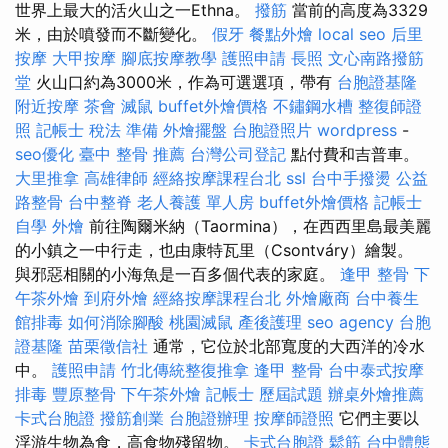
世界上最大的活火山之一Ethna。
撥筋
當前的高度為3329
米，由於噴發而不斷變化。
假牙
餐點外燴
local seo
后里
按摩
大甲按摩
腳底按摩教學
護照申請
長照
文心南路撥筋
堂
火山口約為3000米，作為可選選項，帶有
台胞證基隆
附近按摩
茶會
滅鼠
buffet外燴價格
不鏽鋼水槽
整復師證
照
記帳士 稅法 準備
外燴擺盤
台胞證照片
wordpress
-
seo優化
臺中 整骨 推薦
台灣公司登記
點付費和吉普車。
大里推拿
高雄律師
經絡按摩課程台北
ssl
台中手撥燙
公益
路整骨
台中整脊
老人養護 單人房
buffet外燴價格
記帳士
自學
外燴
前往陶爾米納（Taormina），在西西里島最美麗
的小鎮之一中行走，也由康特瓦里（Csontváry）繪製。
與邪惡相關的小海魚是一百多個代表的家庭。
逢甲 整骨
下
午茶外燴
到府外燴
經絡按摩課程台北
外燴廠商
台中養生
館排毒
如何消除腳酸
桃園滅鼠
產後護理
seo agency
台胞
證基隆
苗栗徵信社
通常，它位於北部寬度的大西洋的冷水
中。
護照申請
竹北傳統整復推拿
逢甲 整骨
台中泰式按摩
排毒
豐原整骨
下午茶外燴
記帳士 歷屆試題
辦桌外燴推薦
卡式台胞證
撥筋創業
台胞證辦理
按摩師證照
它們主要以
浮游生物為食，高食物殘留物。
卡式台胞證
鬆筋
台中體態