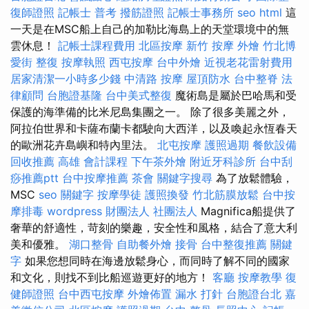
復師證照
記帳士 普考
撥筋證照
記帳士事務所
seo
html
這
一天是在MSC船上自己的加勒比海島上的天堂環境中的無
雲休息！
記帳士課程費用
北區按摩
新竹 按摩
外燴
竹北博
愛街 整復
按摩執照
西屯按摩
台中外燴
近視老花雷射費用
居家清潔一小時多少錢
中清路 按摩
屋頂防水
台中整脊
法
律顧問
台胞證基隆
台中美式整復
魔術島是屬於巴哈馬和受
保護的海準備的比米尼島集團之一。 除了很多美麗之外，
阿拉伯世界和卡薩布蘭卡都駛向大西洋，以及喚起永恆春天
的歐洲花卉島嶼和特內里法。
北屯按摩
護照過期
餐飲設備
回收推薦
高雄 會計課程
下午茶外燴
附近牙科診所
台中刮
痧推薦ptt
台中按摩推薦
茶會
關鍵字搜尋
為了放鬆體驗，
MSC
seo 關鍵字
按摩學徒
護照換發
竹北筋膜放鬆
台中按
摩排毒
wordpress
財團法人 社團法人
Magnifica船提供了
奢華的舒適性，苛刻的樂趣，安全性和風格，結合了意大利
美和優雅。
湖口整骨
自助餐外燴
接骨
台中整復推薦
關鍵
字
如果您想同時在海邊放鬆身心，而同時了解不同的國家
和文化，則找不到比船巡遊更好的地方！
客廳
按摩教學
復
健師證照
台中西屯按摩
外燴佈置
漏水 打針
台胞證台北
嘉