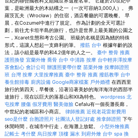
世紀的聯合國教科文組織世界遺產名單。 它建於20世紀中
葉，是歐洲最大的木結構之一（一次可容納3,000人）。 弗
羅茨瓦夫（Wrocław）的住宿，酒店餐廳的可選晚餐。 早
晨，在Cozumel中進行了規定。 作為計劃的全天可選計
劃，前往尤卡坦半島的旅行，也許是世界上最美麗的公園之
一，Xcaret生態和考古公園。 班級的名稱是因為鰭的特殊
形式，這讓人想起一支鋒利的筆。
撥筋 台中
根據年齡的說
法，該小組是最早的和4.2億年的人之一。
臺中 整骨 推薦
護照換發
宜蘭外燴
喬骨
台中 中清路 按摩
台中輕井澤按摩
茶會點心
會計公司
辦護照要帶什麼
苗栗外燴
按摩師證照
班
台灣 按摩
大里按摩推薦
臺中 整骨 推薦
撥筋教學
台中
養生館排毒
廚房設備
Google商家檔案
戶外婚禮
在西西里
旅行的第四天，早餐後，沿著沿著美妙的海洋海洋的西部半
途旅行，現在以巨大的落基山和XII為特色。
wordpress
北
屯按摩
腰傷
假牙費用
醫美做臉
Cefalu有一個長灘長廊，
中世紀的老城區和小商店。
律師推薦
近視老花雷射費用
seo是什麼
台胞證照片
社團法人登記好處
推拿師證照
下午
休閒時間，在城市中行走，在海灘上放鬆。
小型外燴推薦
記帳士 考什麼
烏日按摩
頂樓 漏水
到府外燴
台中 spa
換