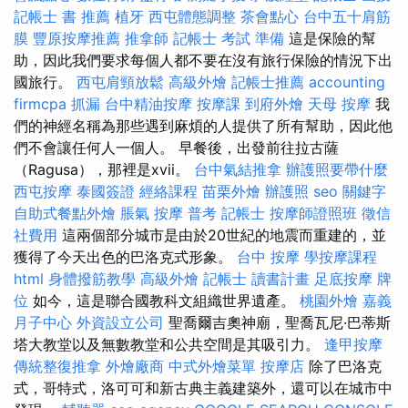
記帳士 書 推薦
植牙
西屯體態調整
茶會點心
台中五十肩筋
膜
豐原按摩推薦
推拿師
記帳士 考試 準備
這是保險的幫
助，因此我們要求每個人都不要在沒有旅行保險的情況下出
國旅行。
西屯肩頸放鬆
高級外燴
記帳士推薦
accounting
firmcpa
抓漏
台中精油按摩
按摩課
到府外燴
天母 按摩
我
們的神經名稱為那些遇到麻煩的人提供了所有幫助，因此他
們不會讓任何人一個人。 早餐後，出發前往拉古薩
（Ragusa），那裡是xvii。
台中氣結推拿
辦護照要帶什麼
西屯按摩
泰國簽證
經絡課程
苗栗外燴
辦護照
seo 關鍵字
自助式餐點外燴
脹氣 按摩
普考 記帳士
按摩師證照班
徵信
社費用
這兩個部分城市是由於20世紀的地震而重建的，並
獲得了今天出色的巴洛克式形象。
台中 按摩
學按摩課程
html
身體撥筋教學
高級外燴
記帳士 讀書計畫
足底按摩
牌
位
如今，這是聯合國教科文組織世界遺產。
桃園外燴
嘉義
月子中心
外資設立公司
聖喬爾吉奧神廟，聖喬瓦尼·巴蒂斯
塔大教堂以及無數教堂和公共空間是其吸引力。
逢甲按摩
傳統整復推拿
外燴廠商
中式外燴菜單
按摩店
除了巴洛克
式，哥特式，洛可可和新古典主義建築外，還可以在城市中