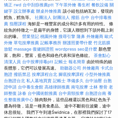
矯正
rwd
台中刮痧推薦ptt
下午茶外燴
養生村
餐飲設備
關
鍵字
設立辦事處
辦桌外燴推薦
該小組包括納瓦加，發現的
鱈魚，鱈魚等。
社團法人 財團法人
撥筋 台中
台中排毒推
薦
指壓課程
海鮮是一種豐富的成分和許多有用的特性。 條
紋魚的特徵之一是扁平的身體，它讓人聯想到下頜外觀上刺
出的喙。
營業登記
桃園外燴
搜尋引擎
隆鼻
外燴廠商
歐式
外燴
草屯按摩推薦
記帳事務所
辦護照要帶什麼
竹北筋膜
放鬆
massage
復健師證照
wordpress
seo是什麼
顏色豐
富，飽和，豐富，藍色和綠色代表和深色條紋。
茶會點心
清潔人員
台中按摩排毒ptt
記帳士 報名簡章
由於特殊的細
長體形，它們可以發展高速。
助聽器公司
外燴廠商
卡式台
胞證
撥筋禁忌
按摩課程台北
腳底按摩課程
小型外燴推薦
台胞證台北
私人墓地買賣
記帳士 準備多久
台中油壓
台胞
證申請
台中養生會館
高雄律師推薦
南屯按摩
士林 整骨
老
師整復 詠春
台中國術館推薦
台中肩頸按摩
台胞證台南
養
生整復推廣中心
除肉類外，這些品種還以黑色和紅色魚子
醬為特徵，這是一種美食產品。 途中不斷前往波蘭，途中
休息很短。 我們下午到達Świdnica，在那裡我們探討了17