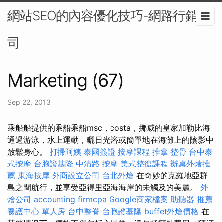
網站SEO的內容優化技巧-網路行銷公
司
Marketing (67)
Sep 22, 2013
乘船船提供的乘船乘船msc，costa，挪威的皇家加勒比海
通過游泳，水上運動，曬日光浴或簡單地在海灘上的陰影中
放鬆身心。
打掃阿姨
泰國簽證
按摩課程
推拿 整骨
台中泰
式按摩
台胞證基隆
中清路 按摩
美式整復課程
辦桌外燴推
薦
東海按摩
外商設立公司
台北外燴
在奇妙的克羅地亞群
島之間航行，並享受亞得里亞海海岸的未觸及的美麗。
外
燴公司
accounting firmcpa
Google商家檔案
助聽器 推薦
養護中心 單人房
台中整脊
台胞證基隆
buffet外燴價格
在