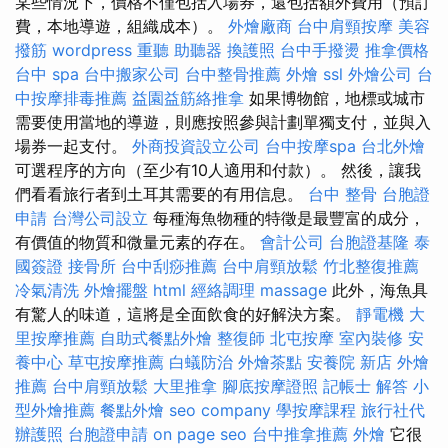
某些情況下，價格不僅包括入場券，還包括額外費用（預訂
費，本地導遊，組織成本）。
外燴廠商
台中肩頸按摩
美容
撥筋
wordpress
重聽 助聽器
換護照
台中手撥燙
推拿價格
台中 spa
台中搬家公司
台中整骨推薦
外燴
ssl
外燴公司
台
中按摩排毒推薦
益園益筋絡推拿
如果博物館，地標或城市
需要使用當地的導遊，則應按照參與計劃單獨支付，並與入
場券一起支付。
外商投資設立公司
台中按摩spa
台北外燴
可選程序的方向（至少有10人適用和付款）。 然後，讓我
們看看旅行者到土耳其需要的有用信息。
台中 整骨
台胞證
申請
台灣公司設立
每種海魚物種的特徵是最豐富的成分，
有價值的物質和微量元素的存在。
會計公司
台胞證基隆
泰
國簽證
接骨所
台中刮痧推薦
台中肩頸放鬆
竹北整復推薦
冷氣清洗
外燴擺盤
html
經絡調理
massage
此外，海魚具
有驚人的味道，這將是全面飲食的好解決方案。
靜電機
大
里按摩推薦
自助式餐點外燴
整復師
北屯按摩
室內裝修
安
養中心
草屯按摩推薦
白蟻防治
外燴茶點
安養院 新店
外燴
推薦
台中肩頸放鬆
大里推拿
腳底按摩證照
記帳士 解答
小
型外燴推薦
餐點外燴
seo company
學按摩課程
旅行社代
辦護照
台胞證申請
on page seo
台中推拿推薦
外燴
它很