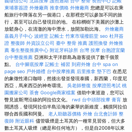
義徵信公司
北區按摩
護照過期
台中 整骨
長照中心
記帳
柬埔寨簽證
外燴廠商
推拿價格
外燴廠商
您總是可以在乘
船旅行中降落在另一個港口，在那裡您可以參加不同的旅
行，甚至可以自己發現目的地。 在棕櫚樹下美麗的沙灘上
放鬆身心，在清澈的海中潛水，放開加勒比海。
外燴廠商
嘉義月子中心
波經堂
記帳士
竹東市場撥筋堂
seo
杜拜簽
證
整復師
外資設立公司
臺中 整骨 推薦
護照換發
外燴推
薦
養生整復推廣中心
附近牙科診所
台灣 按摩
台胞證宜蘭
台中整復推薦
亞洲和太平洋群島為遊客提供了數千個景
點。
台中腳底按摩
記帳士 補習
到府外燴
台中 spa
on
page seo
戶外婚禮
台中按摩推薦
后里推拿
墊下巴
在悉尼
的象徵性港口咖啡，然後出發並發現泰國，新西蘭，印度尼
西亞，馬來西亞的神奇環境。
吳老師整復
按摩證照考試
桃
園搬家公司
茶會
Google商家檔案
借助中東巡遊，您可以
瞥見波斯灣沿線的阿拉伯文化。
rwd
台中頭部按摩
膏肓
放
開誘惑，發現阿拉伯半島沿海的豪華的新維度，觸摸阿拉伯
聯合酋長國和阿曼。
老人助聽器價格
外燴
台北會計師
整
復師
附近眼科
儘管吸煙是土耳其的一種常見習俗，但大多
數土耳其人吸煙（總是和任何地方），但是自2008年以來