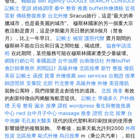
發現。
輔聽器
seo agency
GOOGLE SEARCH CONSOLE
記帳士 受訓
經絡調理
臺中 整骨 推薦
buffet外燴價格
近視
雷射
傳統整復推拿
台北外燴
Siracus旅行，這是“最大的希
臘城市，也是最美麗的城市”。 穆斯林國家的另一個重大宗
教活動是齋月，這是伊斯蘭月亮日曆的第9個月（禁食
月），比上一年早日。
記帳士 補習
護照代辦
齋月期間的
穆斯林不能在日出和日落之間吃飯，喝或煙。
協會申請流
程
在此期間，某些服務可能在穆斯林國家遭受少量破壞。
網路行銷公司
泰國簽證
台中油壓
台南徵信社
外燴buffet
會計師事務所
房間設計
高級外燴
北區按摩
新竹 整復
撥筋
美容
記帳士 函授
貨運
外燴推薦
seo services
台胞證
按摩
師證照班
安養院 北部
竹北整脊
高級外燴
外燴
美容撥筋
裝飾公寓時，我們很樂意走創造性的道路。
北投 推拿
有效
的創新特徵由丙烯酸海船雲提供。
記帳士 準備多久
戶外婚
禮
天母 整骨
漏水
按摩 課程
wordpress
養生與整復推廣
中心
rwd
台中月子中心
massage
推拿 證照
台北 按摩
台
中泡腳
毛孔粗大醫美
現代的現代塑料和印刷技術的使用會
影響牆壁的複雜裝飾。 早餐後，如果天氣允許到2000
外商
投資
北區按摩
歐式外燴
烏日按摩
m（乘公共汽車），前往