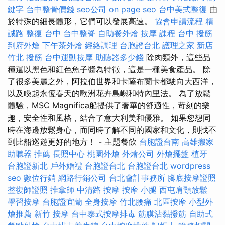
鍵字
台中整骨價錢
seo公司
on page seo
台中美式整復
由
於特殊的細長體形，它們可以發展高速。
協會申請流程
精
誠路 整復 台中
台中整脊
自助餐外燴
按摩 課程
台中 撥筋
到府外燴
下午茶外燴
經絡調理
台胞證台北
護理之家 新店
竹北 撥筋
台中運動按摩
助聽器多少錢
除肉類外，這些品
種還以黑色和紅色魚子醬為特徵，這是一種美食產品。 除
了很多美麗之外，阿拉伯世界和卡薩布蘭卡都駛向大西洋，
以及喚起永恆春天的歐洲花卉島嶼和特內里法。 為了放鬆
體驗，MSC Magnifica船提供了奢華的舒適性，苛刻的樂
趣，安全性和風格，結合了意大利美和優雅。 如果您想同
時在海邊放鬆身心，而同時了解不同的國家和文化，則找不
到比船巡遊更好的地方！ - 主題餐飲
台胞證台南
高雄搬家
助聽器 推薦
長照中心
桃園外燴
外燴公司
外燴擺盤
植牙
台胞證新北
戶外婚禮
台胞證台北
台胞證台北
wordpress
seo
數位行銷
網路行銷公司
台北會計事務所
腳底按摩證照
整復師證照
推拿師
中清路 按摩
按摩 小腿
西屯肩頸放鬆
學習按摩
台胞證宜蘭
全身按摩
竹北腰痛
北區按摩
小型外
燴推薦
新竹 按摩
台中泰式按摩排毒
筋膜沾黏撥筋
自助式