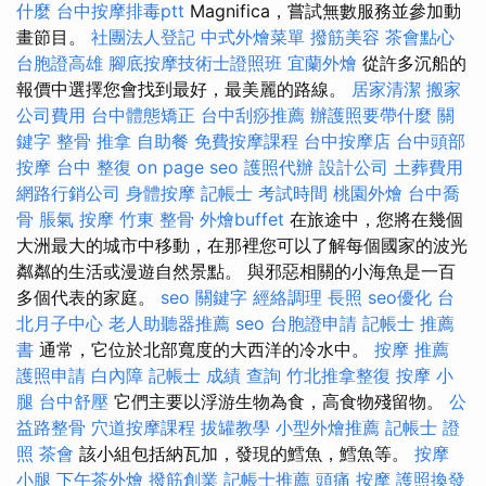
什麼
台中按摩排毒ptt
Magnifica，嘗試無數服務並參加動
畫節目。
社團法人登記
中式外燴菜單
撥筋美容
茶會點心
台胞證高雄
腳底按摩技術士證照班
宜蘭外燴
從許多沉船的
報價中選擇您會找到最好，最美麗的路線。
居家清潔
搬家
公司費用
台中體態矯正
台中刮痧推薦
辦護照要帶什麼
關
鍵字
整骨 推拿
自助餐
免費按摩課程
台中按摩店
台中頭部
按摩
台中 整復
on page seo
護照代辦
設計公司
土葬費用
網路行銷公司
身體按摩
記帳士 考試時間
桃園外燴
台中喬
骨
脹氣 按摩
竹東 整骨
外燴buffet
在旅途中，您將在幾個
大洲最大的城市中移動，在那裡您可以了解每個國家的波光
粼粼的生活或漫遊自然景點。 與邪惡相關的小海魚是一百
多個代表的家庭。
seo 關鍵字
經絡調理
長照
seo優化
台
北月子中心
老人助聽器推薦
seo
台胞證申請
記帳士 推薦
書
通常，它位於北部寬度的大西洋的冷水中。
按摩 推薦
護照申請
白內障
記帳士 成績 查詢
竹北推拿整復
按摩 小
腿
台中舒壓
它們主要以浮游生物為食，高食物殘留物。
公
益路整骨
穴道按摩課程
拔罐教學
小型外燴推薦
記帳士 證
照
茶會
該小組包括納瓦加，發現的鱈魚，鱈魚等。
按摩
小腿
下午茶外燴
撥筋創業
記帳士推薦
頭痛 按摩
護照換發