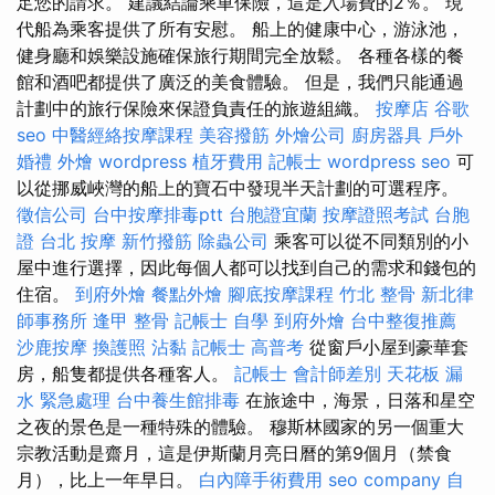
足您的請求。 建議結論乘車保險，這是入場費的2％。 現
代船為乘客提供了所有安慰。 船上的健康中心，游泳池，
健身廳和娛樂設施確保旅行期間完全放鬆。 各種各樣的餐
館和酒吧都提供了廣泛的美食體驗。 但是，我們只能通過
計劃中的旅行保險來保證負責任的旅遊組織。
按摩店
谷歌
seo
中醫經絡按摩課程
美容撥筋
外燴公司
廚房器具
戶外
婚禮
外燴
wordpress
植牙費用
記帳士
wordpress seo
可
以從挪威峽灣的船上的寶石中發現半天計劃的可選程序。
徵信公司
台中按摩排毒ptt
台胞證宜蘭
按摩證照考試
台胞
證
台北 按摩
新竹撥筋
除蟲公司
乘客可以從不同類別的小
屋中進行選擇，因此每個人都可以找到自己的需求和錢包的
住宿。
到府外燴
餐點外燴
腳底按摩課程
竹北 整骨
新北律
師事務所
逢甲 整骨
記帳士 自學
到府外燴
台中整復推薦
沙鹿按摩
換護照
沾黏
記帳士 高普考
從窗戶小屋到豪華套
房，船隻都提供各種客人。
記帳士 會計師差別
天花板 漏
水 緊急處理
台中養生館排毒
在旅途中，海景，日落和星空
之夜的景色是一種特殊的體驗。 穆斯林國家的另一個重大
宗教活動是齋月，這是伊斯蘭月亮日曆的第9個月（禁食
月），比上一年早日。
白內障手術費用
seo company
自