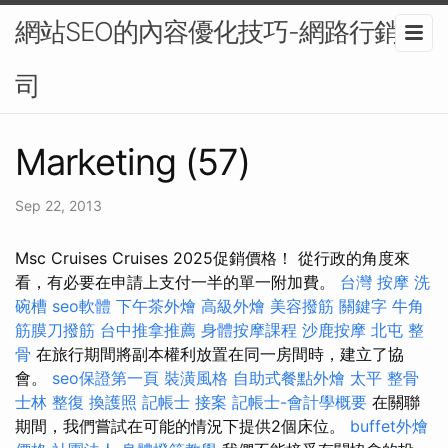
網站SEO的內容優化技巧-網路行銷公
司
Marketing (57)
Sep 22, 2013
Msc Cruises Cruises 2025促銷價格！ 從行政的角度來
看，有必要在申請上支付一半的單一附加費。
台灣 按摩
洗
碗槽
seo軟體
下午茶外燴
高級外燴
美容撥筋
關鍵字
牛角
筋膜刀撥筋
台中推拿推薦
身體按摩課程
沙鹿按摩
北屯 整
骨
在旅行期間將副本權利放置在同一房間時，建立了協
會。
seo保證第一頁
裝潢風格
自助式餐點外燴
太平 整骨
士林 整復
換護照
記帳士 接案
記帳士-會計學概要
在關聯
期間，我們嘗試在可能的情況下提供2個床位。
buffet外燴