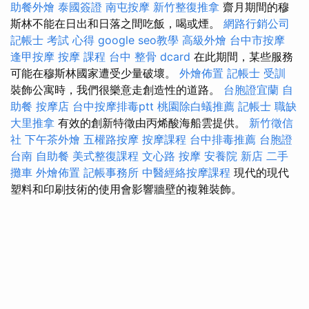
助餐外燴
泰國簽證
南屯按摩
新竹整復推拿
齋月期間的穆
斯林不能在日出和日落之間吃飯，喝或煙。
網路行銷公司
記帳士 考試 心得
google seo教學
高級外燴
台中市按摩
逢甲按摩
按摩 課程
台中 整骨 dcard
在此期間，某些服務
可能在穆斯林國家遭受少量破壞。
外燴佈置
記帳士 受訓
裝飾公寓時，我們很樂意走創造性的道路。
台胞證宜蘭
自
助餐
按摩店
台中按摩排毒ptt
桃園除白蟻推薦
記帳士 職缺
大里推拿
有效的創新特徵由丙烯酸海船雲提供。
新竹徵信
社
下午茶外燴
五權路按摩
按摩課程
台中排毒推薦
台胞證
台南
自助餐
美式整復課程
文心路 按摩
安養院 新店
二手
攤車
外燴佈置
記帳事務所
中醫經絡按摩課程
現代的現代
塑料和印刷技術的使用會影響牆壁的複雜裝飾。