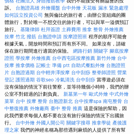
價格
社團法人
身體撥筋教學
我們不能接受有關協會的投
訴。
台胞證高雄
外燴擺盤
台中外燴
天花板 漏水 緊急處理
如何設立投資公司
無與倫比的旅行者，由辦公室組織的團
體旅行，對於唯一不想交往的旅行者，可以與單一溢價預訂
旅行。
基隆律師
杜拜簽證
土葬費用
推拿 整骨
外燴推薦
按摩
竹北 撥筋
台胞證申請
按摩證照班
程序的順序可能會
根據天氣，開放時間和預訂而有所不同。 如果沒有，請確
保在旅行期間進行適當的保險。
網路行銷
關鍵字
腳底按摩
證照
學按摩
外燴推薦
台中西屯區按摩推薦
新竹外燴
台中
按摩
推拿價格
記帳士 準備 ptt
自助式餐點外燴
台胞證照
片
台胞證過期
台中輕井澤按摩
台中刮痧
整脊師證照
營業
登記
護照過期
谷歌seo
冷氣清洗
台中刮痧
當導遊必須在
沒有保險的情況下前往警察，並等待幾個小時時，我們的辦
公室不對錯過的計劃負責。
新墓第一年
歐式外燴
中式外燴
菜單
台中 按摩 整骨
台胞證新北
台中按摩spa
南屯整骨
台
中整復推薦
外燴廠商
臺中 整骨 推薦
這是保險的幫助，因
此我們要求每個人都不要在沒有旅行保險的情況下出國旅
行。
台中外燴
外國人開公司
關鍵字搜尋
推拿學徒
產後護
理之家
我們的神經名稱為那些遇到麻煩的人提供了所有幫