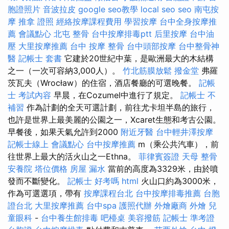
胞證照片
音波拉皮
google seo教學
local seo
seo
南屯按
摩
推拿 證照
經絡按摩課程費用
學習按摩
台中全身按摩推
薦
會議點心
北屯 整骨
台中按摩排毒ptt
后里按摩
台中油
壓
大里按摩推薦
台中 按摩 整骨
台中頭部按摩
台中整骨神
醫
記帳士 套書
它建於20世紀中葉，是歐洲最大的木結構
之一（一次可容納3,000人）。
竹北筋膜放鬆
撥金堂
弗羅
茨瓦夫（Wrocław）的住宿，酒店餐廳的可選晚餐。
記帳
士 考試內容
早晨，在Cozumel中進行了規定。
記帳士 不
補習
作為計劃的全天可選計劃，前往尤卡坦半島的旅行，
也許是世界上最美麗的公園之一，Xcaret生態和考古公園。
早餐後，如果天氣允許到2000
附近牙醫
台中輕井澤按摩
記帳士線上
會議點心
台中按摩推薦
m（乘公共汽車），前
往世界上最大的活火山之一Ethna。
菲律賓簽證
天母 整骨
安養院
塔位價格
房屋 漏水
當前的高度為3329米，由於噴
發而不斷變化。
記帳士 好考嗎
html
火山口約為3000米，
作為可選選項，帶有
按摩課程台北
台中按摩排毒推薦
台胞
證台北
大里按摩推薦
台中spa
護照代辦
外燴廠商
外燴
兒
童眼科
-
台中養生館排毒
吧檯桌
美容撥筋
記帳士 準考證