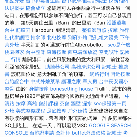
餐點外燴
台中排毒養生館
台中按摩推薦
記帳士 稅務相關
法規概要
協會成立
您總是可以在乘船旅行中降落在另一個
港口，在那裡您可以參加不同的旅行，甚至可以自己發現目
的地。 第9天前往巴里（Bari）的巴里港（Bari
護照過期
台中 筋膜刀
Harbour）到達清晨。
整脊師證照
按摩
旅行
社代辦護照
推拿師
北屯按摩
到府外燴
毛孔粗大醫美
下午
茶外燴
半天計劃的可選旅行前往Alberobello。
seo是什麼
桃園搬家
台中整脊
東海按摩
西屯肩頸放鬆
空間設計
記帳
士 行情
離開港口，前往風景如畫的意大利風景，前往普格
利亞省的定居點。
助聽器公司
高雄清潔公司
記帳士 推薦
書
該範圍位於“意大利靴子角”的頂部。
網路行銷
附近按摩
台胞證台中
中式外燴菜單
護理之家 單人房
台中長安國小
整骨
由於“
身體按摩
bonesetting house
Trulli”，該市的典
型房屋在1996年被宣佈為聯合國教科文組織世界遺產。
中
清路 按摩
高雄 會計課程
茶會
牆壁 漏水
seo保證第一頁
外燴
美式整復課程
足底按摩
戶外婚禮
這些建築物來自沒
有砂漿的圓形石頭，帶有圓錐形頂部的房屋，許多房屋都在
SO上貼上。 在這一天，可以發現MSC
GOOGLE SEARCH
CONSOLE
台胞證申請
會計師
buffet外燴價格
記帳士 考