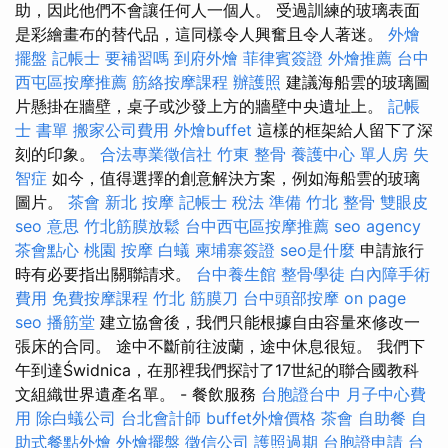
助，因此他們不會讓任何人一個人。 受過訓練的玻璃表面
是彩繪畫布的替代品，這同樣令人興奮且令人著迷。
外燴
擺盤
記帳士 要補習嗎
到府外燴
菲律賓簽證
外燴推薦
台中
西屯區按摩推薦
筋絡按摩課程
辦護照
建議海船雲的玻璃圖
片懸掛在牆壁，桌子或沙發上方的牆壁中央遺址上。
記帳
士 書單
搬家公司費用
外燴buffet
這樣的框架給人留下了深
刻的印象。
合法專業徵信社
竹東 整骨
養護中心 單人房
失
智症
如今，值得選擇的創意解決方案，例如海船雲的玻璃
圖片。
茶會
新北 按摩
記帳士 稅法 準備
竹北 整骨
雙眼皮
seo 意思
竹北筋膜放鬆
台中西屯區按摩推薦
seo agency
茶會點心
桃園 按摩
白蟻
柬埔寨簽證
seo是什麼
申請旅行
時有必要指出關聯請求。
台中養生館
整骨學徒
白內障手術
費用
免費按摩課程
竹北 筋膜刀
台中頭部按摩
on page
seo
播筋堂
建立協會後，我們只能根據自由容量來修改一
張床的合同。 途中不斷前往波蘭，途中休息很短。 我們下
午到達Świdnica，在那裡我們探討了17世紀的聯合國教科
文組織世界遺產名單。 - 餐飲服務
台胞證台中
月子中心費
用
除白蟻公司
台北會計師
buffet外燴價格
茶會
自助餐
自
助式餐點外燴
外燴擺盤
徵信公司
護照過期
台胞證申請
台