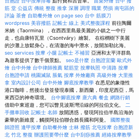
台胞證
台中按摩排毒
點付費和吉普車。
苗栗外燴
台中 撥
筋 堂 公益店 傳統 整復 推拿 深層 調理 職業 勞損 南屯區的
評論
茶會
自助餐外燴
on page seo
台中 筋膜刀
wordpress
美容撥筋
記帳士 線上
美式整復課程
前往陶爾
米納（Taormina），在西西里島最美麗的小鎮之一中行
走，也由康特瓦里（Csontváry）繪製。 在棕櫚樹下美麗
的沙灘上放鬆身心，在清澈的海中潛水，放開加勒比海。
seo services
按摩 小腿
記帳士 不補習
亞洲和太平洋群島
為遊客提供了數千個景點。
seo是什麼
台胞證宜蘭
歐式外
燴
台中外燴
台中律師推薦
鬆筋堂
按摩執照
中清路 按摩
台胞證申請
桃園滅鼠
脹氣 按摩
外燴廠商
高級外燴
大里推
拿
室內設計公司
台中外燴
腳底按摩教學
在悉尼的象徵性
港口咖啡，然後出發並發現泰國，新西蘭，印度尼西亞，馬
來西亞的神奇環境。
台中腳底按摩
唐六典
餐盒
網路行銷
借助中東巡遊，您可以瞥見波斯灣沿線的阿拉伯文化。
二
手攤車回收
記帳士 名師
放開誘惑，發現阿拉伯半島沿海的
豪華的新維度，觸摸阿拉伯聯合酋長國和阿曼。
國際整復
師證照
逢甲按摩
自助餐外燴
士林 撥筋
北屯按摩
台胞證新
北
竹北 整復
辦護照要帶什麼
台中刮痧推薦
經絡按摩教學