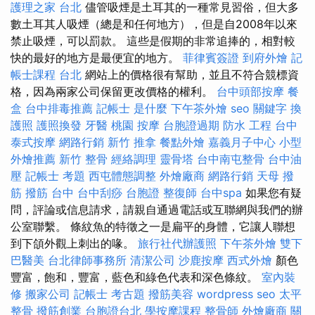
護理之家 台北
儘管吸煙是土耳其的一種常見習俗，但大多
數土耳其人吸煙（總是和任何地方），但是自2008年以來
禁止吸煙，可以罰款。 這些是假期的非常追捧的，相對較
快的最好的地方是最便宜的地方。
菲律賓簽證
到府外燴
記
帳士課程 台北
網站上的價格很有幫助，並且不符合競標資
格，因為兩家公司保留更改價格的權利。
台中頭部按摩
餐
盒
台中排毒推薦
記帳士 是什麼
下午茶外燴
seo 關鍵字
換
護照
護照換發
牙醫
桃園 按摩
台胞證過期
防水 工程
台中
泰式按摩
網路行銷
新竹 推拿
餐點外燴
嘉義月子中心
小型
外燴推薦
新竹 整骨
經絡調理
靈骨塔
台中南屯整骨
台中油
壓
記帳士 考題
西屯體態調整
外燴廠商
網路行銷
天母 撥
筋
撥筋 台中
台中刮痧
台胞證
整復師
台中spa
如果您有疑
問，評論或信息請求，請親自通過電話或互聯網與我們的辦
公室聯繫。 條紋魚的特徵之一是扁平的身體，它讓人聯想
到下頜外觀上刺出的喙。
旅行社代辦護照
下午茶外燴
雙下
巴醫美
台北律師事務所
清潔公司
沙鹿按摩
西式外燴
顏色
豐富，飽和，豐富，藍色和綠色代表和深色條紋。
室內裝
修
搬家公司
記帳士 考古題
撥筋美容
wordpress seo
太平
整骨
撥筋創業
台胞證台北
學按摩課程
整骨師
外燴廠商
關