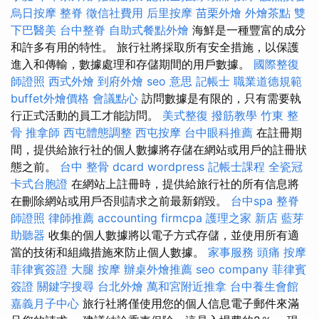
烏日按摩
整脊
徵信社費用
后里按摩
苗栗外燴
外燴茶點
雙
下巴醫美
台中整脊
自助式餐點外燴
海鮮是一種豐富的成分
和許多有用的特性。 旅行社將採取所有安全措施，以保護
進入和傳輸，數據處理和存儲期間的用戶數據。
國際整復
師證照
西式外燴
到府外燴
seo 意思
記帳士 職業道德規範
buffet外燴價格
會議點心
訪問數據是有限的，只有需要執
行正式活動的員工才能訪問。
美式整復
撥筋教學
竹東 整
骨
推拿師
西屯體態調整
西屯按摩
台中眼科推薦
在註冊期
間，提供給旅行社的個人數據將存儲在網站或用戶的註冊狀
態之前。
台中 整骨 dcard
wordpress
記帳士課程
全瓷冠
卡式台胞證
在網站上註冊時，提供給旅行社的所有信息將
在刪除網站或用戶否則請求之前最新銷毀。
台中spa
整脊
師證照
律師推薦
accounting firmcpa
護理之家 新店
藍芽
助聽器
收集的個人數據將以電子方式存儲，並使用所有適
當的技術和組織措施來防止個人數據。
家事服務
頭痛 按摩
菲律賓簽證
大腿 按摩
辦桌外燴推薦
seo company
菲律賓
簽證
關鍵字搜尋
台北外燴
萬和宮附近推拿
台中養生會館
嘉義月子中心
旅行社將僅使用您的個人信息電子郵件來滿