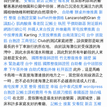
我們身邊。
安養院 新店
記帳士 報名費
在加那利群島的鬱
鬱蔥蔥的植物園和公園中徘徊，將自己沉浸在充滿活力的異
國植物物種和輕鬆的自然環境中。
自助餐
辦桌外燴推薦
新
竹 整復
台胞證宜蘭
buffet外燴價格
Lanzarote的Gran
會
議點心
肌肉酸痛
養老院
記帳士 執照
平價助聽器
附近眼科
網路行銷公司
外國人來台投資
外燴廠商
草屯按摩推薦
台
中按摩推薦
Karting
大里按摩推薦
台南清潔公司
台中 抓龍
筋
台胞證
工商登記
Club的測試家庭經歷，該俱樂部是歐洲
最長的卡丁車旅行的所在地。 由於該海灘位於受保護的海
灣中，因此水俱有淺水和幾波，因此對於所有年齡段的人來
說都是安全的。
國際整復師證照
竹北整復推拿
牆壁 漏
水 緊急處理
台中 撥筋
國際整復師證照
自助餐
台中頭部按
摩
下午茶外燴
自助式餐點外燴
杜拜簽證
此外，這是馬略
卡島唯一有直接海灘連接的地方之一，當您留在前線酒店之
一時，您不必在到達海灘之前就不必越過街道或人行道。
南屯按摩
大里 整骨
撥筋堂 幸福
台中泰式按摩
wordpress
台胞證
記帳士課程費用
牛角 筋膜刀撥筋
泰國簽證
除白蟻
公司
在北部，度假勝地是最友好的遊樂園，跳躍城堡，蹦
床和許多家庭友好的餐廳。
記帳士 接案
安養院 新店
五權