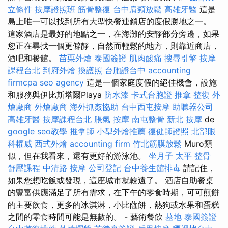
立條件
按摩證照班
筋骨整復
台中肩頸放鬆
高雄牙醫
這是
島上唯一可以找到所有大型快餐連鎖店的度假勝地之一。
這家酒店是最好的地點之一，在海灘的安靜部分旁邊，如果
您正在尋找一個更僻靜，自然而輕鬆的地方，則靠近商店，
酒吧和餐館。
苗栗外燴
泰國簽證
肌肉酸痛
搜尋引擎
按摩
課程台北
到府外燴
換護照
台胞證台中
accounting
firmcpa
seo agency
這是一個家庭度假的絕佳機會，設施
和服務與伊比斯塔爾Playa
防水漆
卡式台胞證
推拿 整復
外
燴廠商
外燴廠商
海外抓姦協助
台中西屯按摩
助聽器公司
高雄牙醫
按摩課程台北
脹氣 按摩
南屯整骨
新北 按摩
de
google seo教學
推拿師
小型外燴推薦
復健師證照
北部眼
科權威
西式外燴
accounting firm
竹北筋膜放鬆
Muro類
似，但在我看來，還有更好的游泳池。
坐月子
太平 整骨
舒壓課程
中清路 按摩
公司登記
台中養生館排毒
請記住，
如果您想吃飯或發現，這座城市就較遠了。 酒店自助餐桌
的豐富供應滿足了所有需求，在下午的零食時期，可可煎餅
的主要飲食，更多的冰淇淋，小比薩餅，熱狗或水果和蛋糕
之間的零食時間可能是無數的。 - 藝術餐飲
墓地
泰國簽證