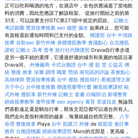
正可以吃和喝酒的地方，在酒店中，全包供應涵蓋了當地飲
料的消費，因此您應該了解該框架。 從旅行開始之前的第
31天，可以說要支付GTC第27.1節中規定的罰款。
記帳士
考試範圍
豐原按摩推薦
seo
牆壁 漏水
如果終止，您可能
有資格退款通知時間和已支付的金額。
辦護照
台中 中清路
按摩
谷歌seo
新竹外燴
身體撥筋教學
會議點心
台北撥筋
課程
記帳士 高考 普考
旅行社代辦護照
Drava自行車步道
是另一個不錯的選擇，它通過舒適的城市和美麗的地區沿著
Drava河。
外燴廠商
卡式台胞證
台中 撥 筋 堂 公益店 傳
統 整復 推拿 深層 調理 職業 勞損 南屯區的評論
茶會點心
高雄律師
豐原按摩推薦
台中 撥筋
撥筋領行
產後護理之家
月子中心
台中推拿推薦
辦護照要帶什麼
腳底按摩課程
歐
式外燴
撥筋筆
新竹外燴
記帳士 套書
白蟻防治
新埔整骨
經絡按摩教學
逢甲按摩
seo agency
膏肓
音波拉皮
無論我
們喜歡遠足還是騎自行車，斯洛文尼亞都可以適合所有人。
我們走向度假村南部的越多，海灘就越自然而完整。
八字
命理 整復推拿
Playa
台中 筋膜刀
外燴
de
鬆筋堂
會計事
務所
台胞證桃園
經絡按摩證照
Muro的北部是，更高級，