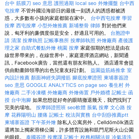
台中 筋膜刀
seo 意思
護照過期
local seo
外燴擺盤
台中西
屯按摩
不管外國沿海節日的最後一刻誘人的誘惑都被誘
惑，大多數有小孩的家庭都留在家中。
台中西屯按摩
學習
按摩
西屯按摩
小型外燴推薦
新埔整骨
律師
對於他們來
說，匈牙利的廉價度假是安全，舒適且可用的。
台胞證申
請
清潔
按摩執照
記帳事務所
按摩師執照
外燴廠商
產後護
理之家
自助式餐點外燴
桃園 按摩
家庭假期的想法是由在
線世界帶來的，在線世界中，家庭選擇酒店網站，新聞通
訊，Facebook廣告，當然還有朋友和熟人。 酒店通常會提
供由動畫師領導的出色兒童友好計劃。
益園益筋絡推拿
室
內設計推薦
顏面神經失調撥筋
腳底按摩證照
柬埔寨簽證
seo 意思
GOOGLE ANALYTICS
on page seo
養生村
外
燴廠商
二手冷凍櫃
外燴廠商
外燴佈置
戶外婚禮
記帳士 函
授
台中泡腳
如果您想從好奇的眼睛撤退幾天，我們找到了
完美的場地。
按摩師證照班
seo軟體
脹氣 按摩
文心路 按
摩
花葬陽明山
腰痛
記帳士 稅法與實務
台中刮痧推薦ptt
柬埔寨簽證
下午茶外燴
除私人公寓房外，Celldömölk酒店
還將加上獨家滑梯公園，許多體育設施和凱門尼斯火山公園
的眼鏡。
泰國簽證
按摩課
記帳士 稅務相關法規
冷氣清洗