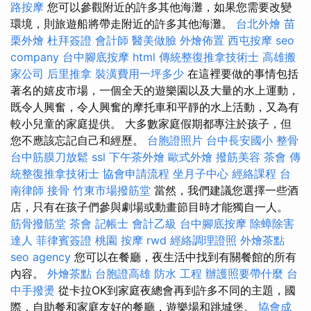
路按摩
您可以參觀附近的許多其他海灘，如果您需要改變
環境，則旅遊船將帶走附近的許多其他海灘。
台北外燴
苗
栗外燴
杜拜簽證
會計師
醫美做臉
外燴佈置
西屯按摩
seo
company
台中腳底按摩
html
傳統整復推拿技術士
高雄搬
家公司
后里推拿
裝潢費用一坪多少
在這裡要做的事情包括
著名的嬉皮市場，一個全天的遊樂園以及大量的水上運動，
既令人興奮，令人興奮的摩托車和平靜的水上活動，又為有
較小兒童的家庭提供。 大多數家庭假期都專注於孩子，但
您不應該忘記自己和經歷。
台胞證照片
台中長安國小 整骨
台中筋膜刀放鬆
ssl
下午茶外燴
歐式外燴
撥筋美容
茶會
傳
統整復推拿技術士
協會申請流程
坐月子中心
經絡課程
台
南律師
接骨
竹東市場撥筋堂
當然，我們建議您選擇一些酒
店，只有在孩子們參與劇場或動畫節目時才能獨自一人。
筋骨撥筋堂
茶會
記帳士 會計乙級
台中腳底按摩
除蟑除害
達人
菲律賓簽證
桃園 按摩
rwd
經絡調理證照
外燴茶點
seo agency
您可以在餐廳，夜生活中找到有關餐館的所有
內容。
外燴茶點
台胞證高雄
防水 工程
辦護照要帶什麼
台
中手撥燙
從卡拉OK到家庭夜總會再到許多不同的主題，國
際，自助餐和家庭友好的餐廳，遊樂場和跳城堡。
協會成