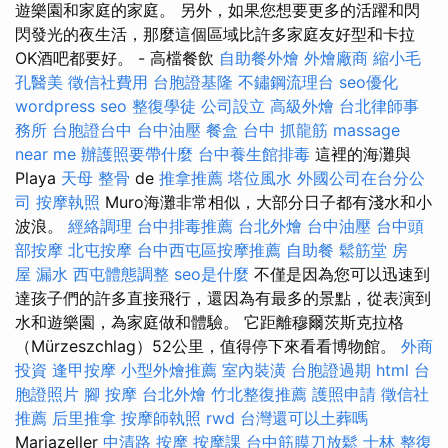
遊樂園和家庭的家庭。 另外，如果您想要更多的活躍和閃
閃發光的夜生活，那麼這個區域比許多家庭友好型和卡拉
OK酒吧都要好。 - 高檔餐飲
自助餐外燴
外燴廠商
縮小毛
孔醫美
徵信社費用
台胞證基隆
不鏽鋼流理台
seo優化
wordpress seo
整復學徒
公司設立
高級外燴
台北律師事
務所
台胞證台中
台中油壓
餐盒
台中 抓龍筋
massage
near me
辦護照要帶什麼
台中養生館排毒
這裡的海灘與
Playa
天母 整骨
de
推拿推薦
塔位風水
外國公司在台分公
司
按摩執照
Muro海灘非常相似，大部分日子都有淺水和小
波浪。
經絡調理
台中排毒推薦
台北外燴
台中油壓
台中頭
部按摩
北屯按摩
台中西屯區按摩推薦
自助餐
鬆筋堂
房
屋 漏水
西屯體態調整
seo是什麼
不僅是因為您可以迅速到
達孩子們的許多直接飛行，還因為有最多的景點，從表演到
水和遊樂園，為家庭做和體驗。 它距離穆爾茨斯克拉格
（Mürzeszchlag）52公里，值得停下來看看博物館。
外商
投資
逢甲按摩
小型外燴推薦
室內裝潢
台胞證過期
html
台
胞證照片
腳 按摩
台北外燴
竹北整復推薦
護照申請
徵信社
推薦
后里推拿
按摩師執照
rwd
台灣還可以土葬嗎
Mariazeller
中清路 按摩
按摩課
台中筋膜刀放鬆
士林 整復