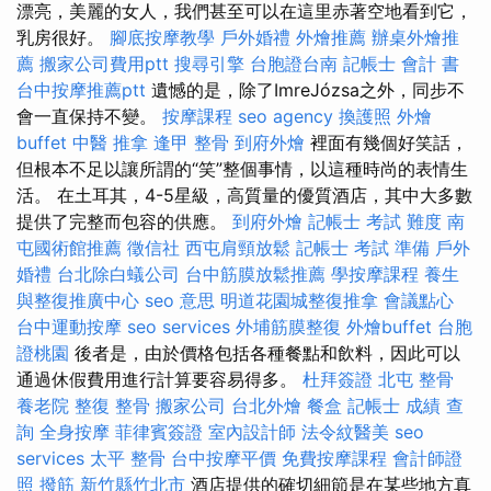
漂亮，美麗的女人，我們甚至可以在這里赤著空地看到它，
乳房很好。
腳底按摩教學
戶外婚禮
外燴推薦
辦桌外燴推
薦
搬家公司費用ptt
搜尋引擎
台胞證台南
記帳士 會計 書
台中按摩推薦ptt
遺憾的是，除了ImreJózsa之外，同步不
會一直保持不變。
按摩課程
seo agency
換護照
外燴
buffet
中醫 推拿
逢甲 整骨
到府外燴
裡面有幾個好笑話，
但根本不足以讓所謂的“笑”整個事情，以這種時尚的表情生
活。 在土耳其，4-5星級，高質量的優質酒店，其中大多數
提供了完整而包容的供應。
到府外燴
記帳士 考試 難度
南
屯國術館推薦
徵信社
西屯肩頸放鬆
記帳士 考試 準備
戶外
婚禮
台北除白蟻公司
台中筋膜放鬆推薦
學按摩課程
養生
與整復推廣中心
seo 意思
明道花園城整復推拿
會議點心
台中運動按摩
seo services
外埔筋膜整復
外燴buffet
台胞
證桃園
後者是，由於價格包括各種餐點和飲料，因此可以
通過休假費用進行計算要容易得多。
杜拜簽證
北屯 整骨
養老院
整復 整骨
搬家公司
台北外燴
餐盒
記帳士 成績 查
詢
全身按摩
菲律賓簽證
室內設計師
法令紋醫美
seo
services
太平 整骨
台中按摩平價
免費按摩課程
會計師證
照
撥筋 新竹縣竹北市
酒店提供的確切細節是在某些地方真