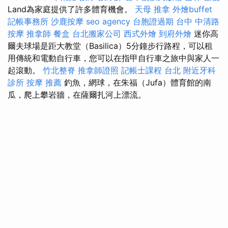
Land為家庭提供了許多體育機會。
天母 推拿
外燴buffet
記帳事務所
沙鹿按摩
seo agency
台胞證過期
台中 中清路
按摩
推拿師
餐盒
台北搬家公司
西式外燴
到府外燴
迷你高
爾夫球場是距大教堂（Basilica）5分鐘步行路程，可以租
用傳統和電動自行車，您可以在指甲自行車之旅中與家人一
起滾動。
竹北整脊
推拿師證照
記帳士課程 台北
附近牙科
診所
按摩 推薦
釣魚，網球，在朱福（Jufa）體育館的南
瓜，爬上攀岩牆，在薩爾扎河上漂流。