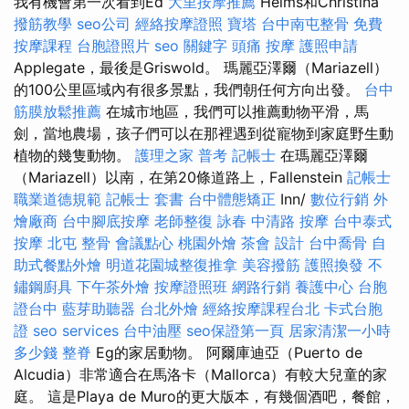
我有機會第一次看到Ed
大里按摩推薦
Helms和Christina
撥筋教學
seo公司
經絡按摩證照
寶塔
台中南屯整骨
免費
按摩課程
台胞證照片
seo 關鍵字
頭痛 按摩
護照申請
Applegate，最後是Griswold。 瑪麗亞澤爾（Mariazell）
的100公里區域內有很多景點，我們朝任何方向出發。
台中
筋膜放鬆推薦
在城市地區，我們可以推薦動物平滑，馬
劍，當地農場，孩子們可以在那裡遇到從寵物到家庭野生動
植物的幾隻動物。
護理之家
普考 記帳士
在瑪麗亞澤爾
（Mariazell）以南，在第20條道路上，Fallenstein
記帳士
職業道德規範
記帳士 套書
台中體態矯正
Inn/
數位行銷
外
燴廠商
台中腳底按摩
老師整復 詠春
中清路 按摩
台中泰式
按摩
北屯 整骨
會議點心
桃園外燴
茶會
設計
台中喬骨
自
助式餐點外燴
明道花園城整復推拿
美容撥筋
護照換發
不
鏽鋼廚具
下午茶外燴
按摩證照班
網路行銷
養護中心
台胞
證台中
藍芽助聽器
台北外燴
經絡按摩課程台北
卡式台胞
證
seo services
台中油壓
seo保證第一頁
居家清潔一小時
多少錢
整脊
Eg的家居動物。 阿爾庫迪亞（Puerto de
Alcudia）非常適合在馬洛卡（Mallorca）有較大兒童的家
庭。 這是Playa de Muro的更大版本，有幾個酒吧，餐館，