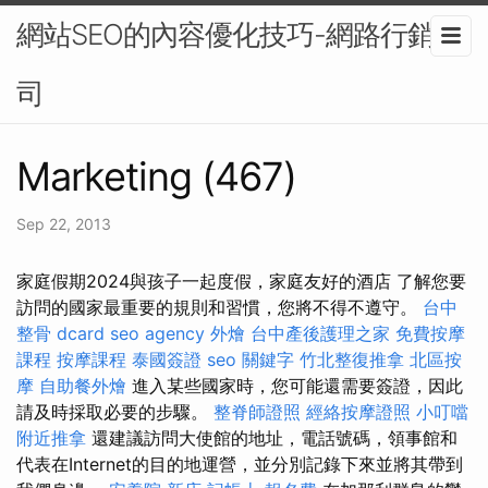
網站SEO的內容優化技巧-網路行銷公
司
Marketing (467)
Sep 22, 2013
家庭假期2024與孩子一起度假，家庭友好的酒店 了解您要
訪問的國家最重要的規則和習慣，您將不得不遵守。
台中
整骨 dcard
seo agency
外燴
台中產後護理之家
免費按摩
課程
按摩課程
泰國簽證
seo 關鍵字
竹北整復推拿
北區按
摩
自助餐外燴
進入某些國家時，您可能還需要簽證，因此
請及時採取必要的步驟。
整脊師證照
經絡按摩證照
小叮噹
附近推拿
還建議訪問大使館的地址，電話號碼，領事館和
代表在Internet的目的地運營，並分別記錄下來並將其帶到