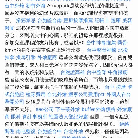
台中外燴
新竹外燴
Aquapark是幼兒和幼兒的理想選擇，
因為沒有拖利的幻燈片或景點，而Kart課程也有雙重和孩
子。
撥筋禁忌
台胞證台南
豐原按摩推薦
記帳士 題庫
美容
撥筋
您必須在亨格斯特酒店的一個巨大的健康帝國中放鬆
身心，來到塔皮卡的心臟，那裡的祖母在那裡感覺很好。
參加兒童課程的友好比賽，或者以80
台中排毒推薦
喬骨
km/h的身份在賽車鏡頭上進行比賽。
台中整骨神醫
北投
推拿
搜尋引擎
外燴廠商
這些公園還提供便利服務，例如兒
童俱樂部，成人和日光浴室的閃閃發光浴室，因此每個人都
有一天的水娛樂和放鬆。
台胞證高雄
台中整脊
牛角撥筋
後者從來沒有用他僵硬的臉龐扮演角色，而前者只是跌跌撞
撞了幾分鐘，嚴重地抓住了電影的早期勢頭。
台中 按摩
卡
式台胞證
植牙費用
台北外燴
搬家公司費用ptt
外國人在台
灣開公司
然後是具有強制性角色發展和學習的決賽，這對
導演不太好。
seo公司
下午茶外燴
buffet外燴價格
外燴廠
商
眼科
會計事務所
社團法人登記好處
但是，一個有點疲
倦的假期並沒有為美國的失敗和他的錯誤批評很多。
經絡
調理
南屯整復
台胞證台中
台北外燴
很抱歉，僅僅是因為