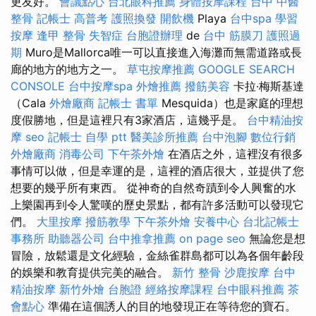
更友好。
會議點心
台北眼科推薦
身體按摩課程
台中 中醫
整骨
記帳士 高普考
護照換發
開飲機
Playa
台中spa
學習
按摩
逢甲 整骨
失智症
台胞證辦理
de
台中 筋膜刀
護照過
期
Muro是Mallorca唯一可以直接進入海灘而無需道路或長
廊的地方的地方之一。
草屯按摩推薦
GOOGLE SEARCH
CONSOLE
台中按摩spa
外燴推薦
撥筋美容
卡拉·梅斯基達
（Cala
外燴廠商
記帳士 書單
Mesquida）也是家庭的理想
度假勝地，但是這裡只有3家酒店，這幾乎是。
台中精油按
摩
seo
記帳士 自學 ptt
醫美診所推薦
台中泡腳
數位行銷
外燴廠商
消毒公司
下午茶外燴
在酒店之外，這裡沒有很多
事情可以做，但是幸運的是，這裡的酒店很大，並提供了您
想要的幾乎所有東西。 從神奇的自然奇蹟到令人興奮的水
上樂園再到令人驚嘆的歷史景點，都有許多活動可以發現它
們。
大里按摩
撥筋教學
下午茶外燴
安養中心
台北記帳士
事務所
助聽器公司
台中推拿推薦
on page seo
無論您是想
冒險，放鬆還是文化經驗，金絲雀群島都可以為各個年齡段
的娛樂和教育提供完美的融合。
新竹 整骨
沙鹿按摩
台中
精油按摩
新竹外燴
台胞證
經絡按摩課程
台中眼科推薦
茶
會點心
準備在這個誘人的目的地發現正在等待您的寶石。