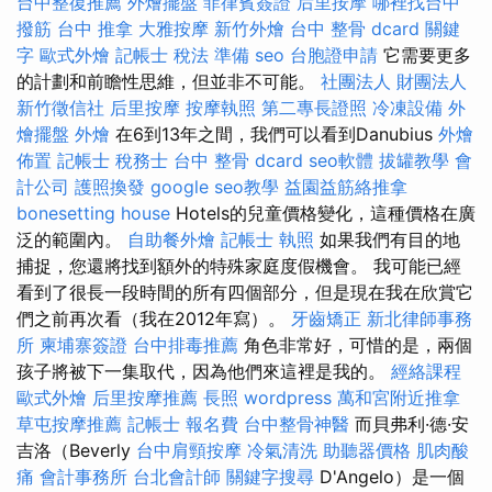
台中整復推薦
外燴擺盤
菲律賓簽證
后里按摩
哪裡找台中
撥筋
台中 推拿
大雅按摩
新竹外燴
台中 整骨 dcard
關鍵
字
歐式外燴
記帳士 稅法 準備
seo
台胞證申請
它需要更多
的計劃和前瞻性思維，但並非不可能。
社團法人 財團法人
新竹徵信社
后里按摩
按摩執照
第二專長證照
冷凍設備
外
燴擺盤
外燴
在6到13年之間，我們可以看到Danubius
外燴
佈置
記帳士 稅務士
台中 整骨 dcard
seo軟體
拔罐教學
會
計公司
護照換發
google seo教學
益園益筋絡推拿
bonesetting house
Hotels的兒童價格變化，這種價格在廣
泛的範圍內。
自助餐外燴
記帳士 執照
如果我們有目的地
捕捉，您還將找到額外的特殊家庭度假機會。 我可能已經
看到了很長一段時間的所有四個部分，但是現在我在欣賞它
們之前再次看（我在2012年寫）。
牙齒矯正
新北律師事務
所
柬埔寨簽證
台中排毒推薦
角色非常好，可惜的是，兩個
孩子將被下一集取代，因為他們來這裡是我的。
經絡課程
歐式外燴
后里按摩推薦
長照
wordpress
萬和宮附近推拿
草屯按摩推薦
記帳士 報名費
台中整骨神醫
而貝弗利·德·安
吉洛（Beverly
台中肩頸按摩
冷氣清洗
助聽器價格
肌肉酸
痛
會計事務所
台北會計師
關鍵字搜尋
D'Angelo）是一個