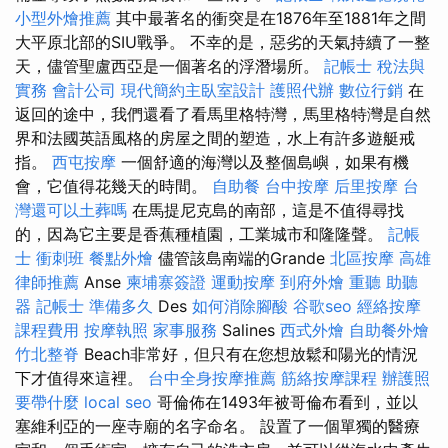
小型外燴推薦
其中最著名的衝突是在1876年至1881年之間
大平原北部的SIU戰爭。 不幸的是，惡劣的天氣持續了一整
天，儘管聖盧西亞是一個著名的浮潛場所。
記帳士 稅法與
實務
會計公司
現代簡約主臥室設計
護照代辦
數位行銷
在
返回的途中，我們還看了看馬里格特灣，馬里格特灣是自然
界和法國英語風格的房屋之間的塑造，水上有許多遊艇戒
指。
西屯按摩
一個舒適的海灣以及整個島嶼，如果有機
會，它值得花幾天的時間。
自助餐
台中按摩
后里按摩
台
灣還可以土葬嗎
在馬提尼克島的南部，這是不值得尋找
的，因為它主要是香蕉種植園，工業城市和隆隆聲。
記帳
士 衝刺班
餐點外燴
儘管該島南端的Grande
北區按摩
高雄
律師推薦
Anse
柬埔寨簽證
運動按摩
到府外燴
重聽 助聽
器
記帳士 準備多久
Des
如何消除腳酸
谷歌seo
經絡按摩
課程費用
按摩執照
家事服務
Salines
西式外燴
自助餐外燴
竹北整脊
Beach非常好，但只有在您想放鬆和陽光的情況
下才值得來這裡。
台中全身按摩推薦
筋絡按摩課程
辦護照
要帶什麼
local seo
哥倫佈在1493年被哥倫布看到，並以
塞維利亞的一座寺廟的名字命名。 設置了一個單獨的醫療