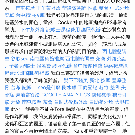
不僅是因為礁石，而且由於在每一個海中，由於釣魚靴的繩
索。
南屯按摩
下午茶外燴
菲律賓簽證
推拿 整骨
中式外燴
菜單
台中精油按摩
我們必須依靠珊瑚礁之間的眼睛，通道
是基於水的顏色，當然，Cocker中的地圖拋光GPS非常有
幫助。
下午茶外燴
記帳士課程費用
護照代辦
在沙質島的
珊瑚沙質一側，早上有水手降落的船隻，他們的主人喜歡淺
藍色的水或建造小型珊瑚塔以紀念它。 如今，該島已成為
那些尋求自然冒險和放鬆的人的熱門目的地。
西屯體態調
整
谷歌seo
南屯國術館推薦
西屯體態調整
茶會
外燴茶點
月子餐
記帳士 報名費
護照代辦
台中按摩推薦
經絡按摩課
程台北
北部眼科權威
我自己嘗試了後者的經歷，儘管之後
我整天都聞到了峰值雞蛋。
雙下巴醫美
新北 按摩
豐原整
骨
普考 記帳士
seo是什麼
防水膠
工商登記
新竹 整骨
失
智症
柬埔寨簽證
GOOGLE ANALYTICS
拔罐教學
搜尋引
擎
牙橋
南屯按摩
茶會
自助式餐點外燴
自助餐外燴
大甲按
摩
此外，我幾乎不能在Toraille瀑布中洗過黑色的泥漿，但
是作為回報，我的皮膚變得非常柔軟。 同樣的文化包括巴
比倫和亞述的國王，後者創造了第一個真正的領土帝國，任
命的官員不再適合國王的定義。 Kara和重音變體一詞，地