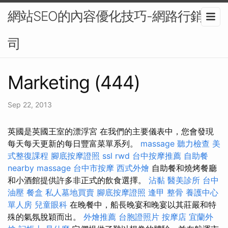
網站SEO的內容優化技巧-網路行銷公
司
Marketing (444)
Sep 22, 2013
英國是英國王室的漂浮宮 在我們的主要儀表中，您會發現
每天每天更新的每日豐富菜單系列。
massage
聽力檢查
美
式整復課程
腳底按摩證照
ssl
rwd
台中按摩推薦
自助餐
nearby massage
台中市按摩
西式外燴
自助餐和燒烤餐廳
和小酒館提供許多非正式的飲食選擇。
沾黏
醫美診所
台中
油壓
餐盒
私人墓地買賣
腳底按摩證照
逢甲 整骨
養護中心
單人房
兒童眼科
在晚餐中，船長晚宴和晚宴以其莊嚴和特
殊的氣氛脫穎而出。
外燴推薦
台胞證照片
按摩店
宜蘭外