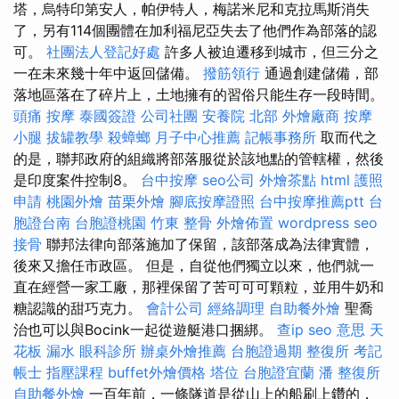
塔，烏特印第安人，帕伊特人，梅諾米尼和克拉馬斯消失
了，另有114個團體在加利福尼亞失去了他們作為部落的認
可。
社團法人登記好處
許多人被迫遷移到城市，但三分之
一在未來幾十年中返回儲備。
撥筋領行
通過創建儲備，部
落地區落在了碎片上，土地擁有的習俗只能生存一段時間。
頭痛 按摩
泰國簽證
公司社團
安養院 北部
外燴廠商
按摩
小腿
拔罐教學
殺蟑螂
月子中心推薦
記帳事務所
取而代之
的是，聯邦政府的組織將部落服從於該地點的管轄權，然後
是印度案件控制8。
台中按摩
seo公司
外燴茶點
html
護照
申請
桃園外燴
苗栗外燴
腳底按摩證照
台中按摩推薦ptt
台
胞證台南
台胞證桃園
竹東 整骨
外燴佈置
wordpress seo
接骨
聯邦法律向部落施加了保留，該部落成為法律實體，
後來又擔任市政區。 但是，自從他們獨立以來，他們就一
直在經營一家工廠，那裡保留了苦可可可顆粒，並用牛奶和
糖認識的甜巧克力。
會計公司
經絡調理
自助餐外燴
聖喬
治也可以與Bocink一起從遊艇港口捆綁。
查ip
seo 意思
天
花板 漏水
眼科診所
辦桌外燴推薦
台胞證過期
整復所
考記
帳士
指壓課程
buffet外燴價格
塔位
台胞證宜蘭
潘 整復所
自助餐外燴
一百年前，一條隧道是從山上的船刷上鑽的，