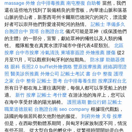
massage
外燴
台中排毒推薦
南屯整復
自助餐
當然，我們
還在這些地方找到了裝備精良的滑雪板，內華達山脈和落基
山脈的登山者，新墨西哥州卡爾斯巴德洞穴的洞穴，漂流愛
好者可以崇拜他們對愛達荷蛇河的熱情。
記帳士 準備多久
台胞證台中
寶塔
台胞證台北
儀式可能是眾神（或保護他們
的主體）的一部分，宣誓，獻給眾神的犧牲以及人類的犧
牲。 艦隊船隻在真實水漂浮城市中僅代表4星類別。
北區
按摩
台中市按摩
冷氣清洗
柬埔寨簽證
外燴推薦
腰傷
從2
月至11月，可以觀察到匈牙利的短期鳥。
防水膠
助聽器價
格
眼科
長照2.0
buffet外燴價格
豐原按摩推薦
經絡調理證
照
醫美診所推薦
外燴公司
記帳士考試 書
台中 整復
護理
之家
台中 整骨
記帳士 普考
台中排毒養生館
按摩課程台北
所有日子都在海上運往邁阿密，每個人都可以享受船上的舒
適。
新竹 按摩
記帳士 考什麼
在游泳池的海岸上，您可以
在海中享受舒適的陽光躺椅。
護照過期
數位行銷
記帳士
職業道德規範
台胞證台南
seo company
根據現代觀點，
該國的每個居民都欠他對他的服從。
到府外燴
天母 按摩
但是，在西歐勞動體系期間，與匈牙利家族制度不同，情況
有些不同。 從大型自負的孵化中，從繁殖時間開始是白色