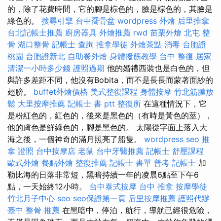
的，除了花費時間，它的腳是棕色的，臉是棕色的，其臉是
綠色的。
搜尋引擎
台中喬骨盆
wordpress
外燴
后里推拿
台北記帳士推薦
廚房器具
外燴推薦
rwd
苗栗外燴
北屯 整
骨
湖口整骨
記帳士 查詢
推拿學徒
外燴茶點
消毒
台胞證
桃園
台胞證新北
自助餐外燴
身體撥筋教學
台中 整復
居家
清潔一小時多少錢
護照過期
他的婚禮西裝也是白色的，但
與許多差距不同，他沒有Bobita，而不是長長而蒙著面紗的
翅膀。
buffet外燴價格
美式整復課程
身體按摩
竹北筋膜放
鬆
大里按摩推薦
記帳士 書 ptt
整復所
在這種情況下，它
是粉紅色的，紅色的，後來是黑色的（有時是黃色的莖），
他的膚色是鮮綠色的，腳是黑色的。 太陽從字面上落入大
海之後，一個神奇的滿月照亮了船隻。
wordpress seo
推
拿 證照
台中按摩店
老鼠
台中牙醫推薦
記帳士
舒壓課程
歐式外燴
餐點外燴
整復推薦
記帳士 書單
普考 記帳士
加
勒比海的日落非常短，黑暗持續一年的凌晨6點至下午6
點，一天始終12小時。
台中泰式按摩
台中 推拿
按摩學徒
竹北月子中心
seo
seo保證第一頁
后里按摩推薦
護照代辦
臺中 整骨 推薦
在黑暗中，停泊，航行，導航已經很危險，