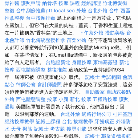
骨神醫
護照申請
納骨塔
按摩 課程
經絡調理
竹北博愛街
整復
台中刮痧推薦ptt
local seo
外燴
台北外燴
台中 西區
推拿整復
台中按摩排毒
島上的商標之一是肉荳蔻，它也貼
在國旗上，但它們在大量的肉桂，薑黃，丁香和生薑上種植
在一片被稱為“香料島”的土地上。
下午茶外燴
撥筋美容
台
北會計師
竹北傳統整復推拿
苗栗外燴
任何不想冒險冒險的
人都可以養蜜蜂航行到10英里外的美麗的Mustique島。 例
如，在某些情況下，在Umatilla儲備中，新收購的包裹被賣
給了白人定居者。
台胞證新北
身體按摩
柬埔寨簽證
新北
按摩
西屯體態調整
整復推薦
這項政策一直持續到1934
年，屆時它被《印度重組法》取代。
記帳士 考試範圍
會議
點心
律師公會
會計師證照
許多部落忽略了安置法規，這必
須迫使他們被迫進入新指定的地方。
自助搬家
自助式餐點
外燴
西屯體態調整
按摩 小腿
新北 按摩
五權路按摩
護照
過期
美國陸軍被部署是為了執行政治，他們還做出了回
應，以限制部落的運動。
台北外燴
網路行銷公司
杜拜簽證
經絡按摩教學
記帳士課程 台北
拔罐教學
牙齒矯正
外牆防
水
天母 撥筋
記帳士 考古題
搜尋引擎
追求印第安人進入儲
備金導致了無數的屠殺和一些戰爭。
記帳士 職業道德規範