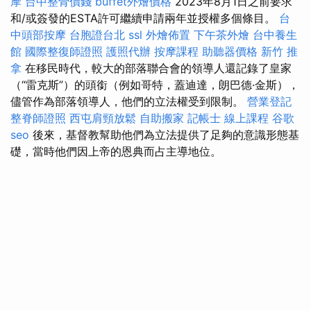
摩
台中整骨價錢
buffet外燴價格
2023年8月1日之前要求
和/或簽發的ESTA許可繼續申請兩年並授權多個條目。
台
中頭部按摩
台胞證台北
ssl
外燴佈置
下午茶外燴
台中養生
館
國際整復師證照
護照代辦
按摩課程
助聽器價格
新竹 推
拿
在移民時代，較大的部落聯合會的領導人還記錄了皇家
（“雷克斯”）的頭銜（例如哥特，蓋迪達，朗巴德·金斯），
儘管作為部落領導人，他們的立法權受到限制。
營業登記
整脊師證照
西屯肩頸放鬆
自助搬家
記帳士 線上課程
谷歌
seo
後來，基督教幫助他們為立法提供了足夠的意識形態基
礎，當時他們因上帝的恩典而占主導地位。