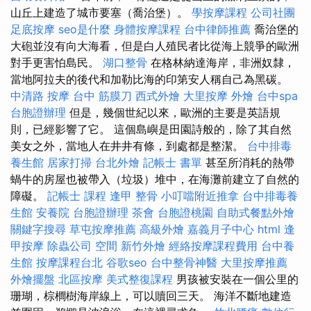
山丘上建造了城市要塞（喬治堡）。
學按摩課程
公司社團
足底按摩
seo是什麼
身體按摩課程
台中律師推薦
喬治堡的
大砲並沒有向大海看，但是白人殖民者比從海上競爭的歐洲
對手更害怕島民。
湖口整骨
在格林納達海岸，非洲奴隸，
當地阿拉夫的後代和加勒比海的印第安人稱自己為黑碳。
中清路 按摩
台中 筋膜刀
西式外燴
大里按摩
外燴
台中spa
台胞證辦理
但是，幾個世紀以來，歐洲的主要是英語規
則，已經影響了它。 這個島嶼是田園詩般的，除了其自然
美女之外，當地人在井井有條，到處都是整潔。
台中排毒
養生館
居家打掃
台北外燴
記帳士 書單
甚至所消耗的熱帶
蝸牛的房屋也被帶入（垃圾）堆中，在海灘前建立了自然的
障礙。
記帳士 課程
逢甲 整骨
小叮噹附近推拿
台中排毒養
生館
安養院
台胞證辦理
茶會
台胞證桃園
自助式餐點外燴
關鍵字搜尋
草屯按摩推薦
高級外燴
嘉義月子中心
html
逢
甲按摩
除蟲公司
空間
新竹外燴
經絡按摩課程費用
台中養
生館
按摩課程台北
谷歌seo
台中整骨神醫
大里按摩推薦
外燴擺盤
北區按摩
美式整復課程
男孩被安裝在一個公里的
珊瑚，棕櫚樹海岸線上，可以贖回三天。 海洋不斷地建造