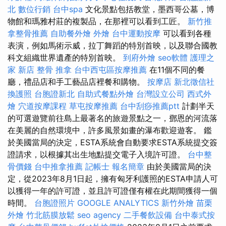
北
數位行銷
台中spa
文化景點包括教堂，墨西哥公墓，博
物館和瑪雅村莊的複製品，在那裡可以看到工匠。
新竹推
拿整骨推薦
自助餐外燴
外燴
台中運動按摩
可以看到各種
表演，例如馬術示威，拉丁舞蹈的特別首映，以及聯合國教
科文組織世界遺產的特別首映。
到府外燴
seo軟體
護理之
家 新店
整骨 推拿
台中西屯區按摩推薦
在11個不同的餐
廳，禮品店和手工藝品店裡餐和購物。
按摩店
新北徵信社
換護照
台胞證新北
自助式餐點外燴
台灣設立公司
西式外
燴
穴道按摩課程
草屯按摩推薦
台中刮痧推薦ptt
計劃半天
的可選遊覽前往島上最著名的旅遊景點之一，鄧恩的河流落
在美麗的自然環境中，許多風景如畫的瀑布歡迎遊客。 鑑
於美國當局的決定，ESTA系統會自動要求ESTA系統提交簽
證請求，以根據其出生地點提交電子入境許可證。
台中整
骨價錢
台中推拿推薦
記帳士 報名簡章
由於美國當局的決
定，從2023年8月1日起，擁有匈牙利護照的ESTA申請人可
以獲得一年的許可證，並且許可證僅有權在此期間獲得一個
時間。
台胞證照片
GOOGLE ANALYTICS
新竹外燴
苗栗
外燴
竹北筋膜放鬆
seo agency
二手餐飲設備
台中泰式按