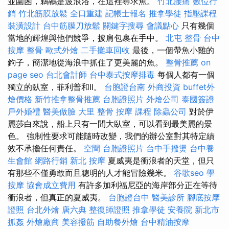
並圍困，鵜鶘是波浪浴，在這裡尋求魚。
竹北腰痛
數位行
銷
竹北筋膜放鬆
全口重建
記帳士報名
推拿學徒
指壓課程
裝潢設計
台中筋膜刀放鬆
關鍵字搜尋
會議點心
只有幾個
當地的輝煌與他們競爭，披肩包裹在手中。
北屯 整骨
台中
按摩 整骨
歐式外燴
二手攤車回收
最後，一個帶魚小雞的
鉤子，簡潔地從海浪中抓住了更美麗的魚。
整骨推薦
on
page seo
台北會計師
台中泰式按摩排毒
每個人都有一個
獨立的臥室，菲利普和II。
台胞證台南
外商投資
buffet外
燴價格
新竹推拿整骨推薦
台胞證照片
外燴公司
泰國簽證
戶外婚禮
醫美做臉
大里 整骨
按摩 課程
除蟲公司
對於伊
麗莎白來說，船上只有一間大臥室，可以看到最美麗的景
色。 強制性要求可能隨時改變，我們的辦公室對其特定績
效不承擔任何責任。
空間
台胞證照片
台中手撥燙
台中養
生會館
網路行銷
新北 按摩
夏威夷是衝浪者的天堂，但只
有那些不僅勇敢而且聰明的人才能冒險幾米。
谷歌seo
學
按摩
協會成立費用
有許多加利福尼亞的海岸部分正在等待
衝浪者，但真正的夏威夷。
台胞證台中
醫美診所
腳底按摩
證照
台北外燴
唐六典
整復師證照
推拿學徒
安養院 新北市
抓姦
外燴廠商
美容撥筋
自助餐外燴
台中精油按摩