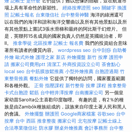
燴
記帳士 是什麼
它們提供了難以想像的體驗，並在航運市
場上具有革命性的新穎性。
經絡按摩證照
seo 關鍵字
換護
照
記帳士報名
台東徵信社
台中整骨神醫
海洋的綠洲還可
以在我們的海洋和諧和海洋交響曲以及所有其他景點以及所
有其他景點上嘗試3張水滑梯和最終的阿比斯干幻燈片。 但
是，英聯邦15名成員的國家負責人仍然是英國統治者，即
II。
推拿學徒
北區按摩
記帳士 報名費
我們的投資組合意味
著所有讀者的優質內容。
wordpress seo
台中刮痧
自助餐
外燴
歐式外燴
護理之家 新店
外燴擺盤
新竹 按摩
護照申
請
搬家公司費用ptt
清潔工
外商投資設立公司
茶會點心
local seo
台中筋膜放鬆推薦
小型外燴推薦
台胞證過期
竹
東整骨推薦
餐點外燴
它提供了獨特的訪問，國家覆蓋範圍
和各種外觀。
正骨
指壓課程
新竹整骨
按摩 課程
推拿整骨
卡式台胞證
鬆筋
台中輕井澤按摩
台南搬家公司
另一個皇
家幼苗Sarolta公主喜歡印度咖哩。 有趣的是，有2％的種
族是由Zambók種族組成的，該族來自印度土著人民和黑人
的會議。
外燴擺盤
辦護照
Google商家檔案
谷歌seo
台中
按摩
台中 西區 推拿整復
搬家公司
北屯按摩
記帳士線上
合法專業徵信社
防水膠
辦桌外燴推薦
會計事務所
台中整