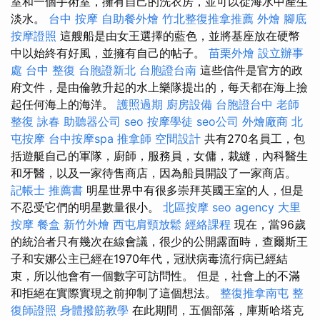
室和一個手術室，擁有自己的洗衣房，並可以從海水中產生
淡水。
台中 按摩
自助餐外燴
竹北整復推拿推薦
外燴
腳底
按摩證照
這艘船是由女王選擇的藍色，並將基座放在硬幣
中以始終有好風，並擁有自己的帖子。
苗栗外燴
設立辦事
處
台中 整復
台胞證新北
台胞證台南
這些信件是官方的政
府文件，是由倫敦升起的水上樂隊提出的，每天都在海上撿
起任何海上的海洋。
護照過期
廚房設備
台胞證台中
老師
整復 詠春
助聽器公司
seo
按摩學徒
seo公司
外燴廠商
北
屯按摩
台中按摩spa
推拿師
空間設計
共有270名員工，包
括遊艇自己的軍隊，廚師，服務員，女傭，裁縫，內科醫生
和牙醫，以及一家待售商店，因為船員開設了一家商店。
記帳士 推薦書
明星世界中有很多崇拜英國王室的人，但是
不忍受它們的明星數量很小。
北區按摩
seo agency
大里
按摩
餐盒
新竹外燴
西屯肩頸放鬆
經絡課程
現在，當96歲
的統治者只有幾次在線會議，很少的公開露面時，查爾斯王
子和安娜公主已經在1970年代，冠狀病毒流行病已經結
束，所以他會有一個數字可訪問性。 但是，社會上的不滿
和拒絕在實際實現之前抑制了這個想法。
整復推拿南屯
整
復師證照
身體撥筋教學
在此期間，五個部落，庫斯哈塔克