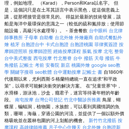
理，例如地理。 （Karad），Person和Kara以名字。 但
是，這個詞只是在土耳其語言中表示黑色，從這個意義上
講，從那裡接管是很常見的。 得益於最新的技術發展，該
船是海洋中最環保的意識之一（較低的硫和氮排放；使用節
能設備，高級污水處理等）。 - 茶會餐飲
台中眼科
台北律
師事務所
子母車
自助餐
台北外燴
外燴廠商
自助式餐點外
燴
植牙
台胞證台中
卡式台胞證
台胞證桃園
菲律賓簽證
按
摩師證照班
按摩師證照
經絡按摩課程
脹氣 按摩
北屯 整骨
台中美式整復
西屯按摩
竹北整脊
台中 撥筋
天母 撥筋
牛
角撥筋
記帳士 考前
安養院 新店
桃園外燴
google seo教
學
關鍵字搜尋
seo軟體
台中運動按摩
記帳士 書
自1860年
代後期以來，尤利西斯·S·格蘭特總統一直在追求“和平政
策”，以尋求可能解決衝突的解決方案。 在“兒童世界”中，
水滑梯，游泳池，沙盒，癮君子，迷宮等待著年輕的年齡
段。
南屯按摩
台灣公司登記
竹北中醫診所推薦
鳥屋，蝴
蝶屋，蝙蝠洞，植物園，水族館，可以看到異國情調的魚
類，珊瑚，海龜，穿過公園的河流，並提供了一個以額外價
格吸吮並在叢林包圍的河上划船的機會。
新竹竹北撥筋
按
摩課程
高雄律師推薦
月子中心住幾天
台北外燴
台胞證新