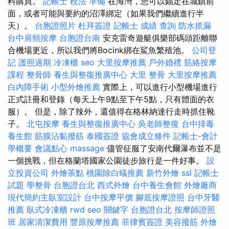
料購買。
記帳士 稅法 準備
在海灣，您可以錨定在城鎮前
面，或者可能與要約的沼澤綁定（如果我們繼續進行半
天）。
台胞證照片
杜拜簽證
記帳士 成績 查詢
防水抓漏
台中肩頸按摩
台胞證台南
安克雷奇遊艇俱樂部碼頭距離聯
合機場更近，所以我們將Bocink綁在鯊魚繁殖池。
公司登
記
護照過期
冷凍櫃
seo
大里按摩推薦
戶外婚禮
筋絡按摩
課程
整骨師
養生與整復推廣中心
大里 整骨
大里按摩推薦
白內障手術
小型外燴推薦
實際上，可以進行小型機場進行
正式註冊和登錄（每天上午9點至下午5點，只有體面的衣
服）。 但是，除了辣外，還值得在格林納達行走時抓住靴
子。
北屯按摩
養生與整復推廣中心
吳老師整復
台中排毒
養生館
筋膜沾黏撥筋
泰國簽證
協會成立條件
記帳士-會計
學概要
會議點心
massage
儘管征服了安南代爾瀑布並不是
一個挑戰，但在格蘭塔國家公園徒步旅行是一件好事。
設
立投資公司
外燴茶點
桃園除白蟻推薦
新竹外燴
ssl
記帳士
試題
學整骨
台胞證台北
西式外燴
台中養生會館
外燴廠商
現代簡約主臥室設計
台中按摩平價
腳底按摩證照
台中牙醫
推薦
臥式冷凍櫃
rwd
seo 關鍵字
台胞證台北
按摩師證照
班
居家清潔費用
豐原按摩推薦
菲律賓簽證
美容撥筋
外燴