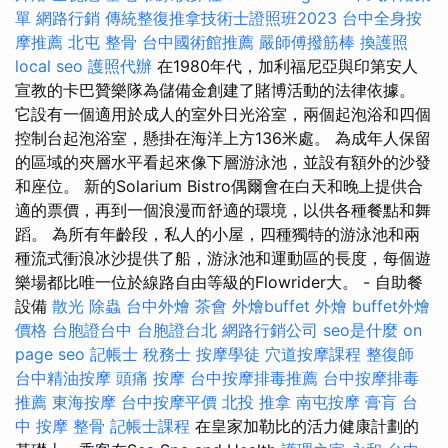
單
網路行銷
傳統整復推拿技術士證照班2023
台中全身按
摩推薦
北屯 整骨
台中國術館推薦
嚴師傅撥筋棒
換護照
local seo
護照代辦
在1980年代，加利福尼亞與印第安人
宣教的卡巴贊樂隊為儲備金創建了賭博活動的法律依據。
它設有一個適用於成人的室外日光浴室，兩個起泡浴和四個
控制台起泡浴室，懸掛在海洋上方136米處。 為成年人保留
的區域的夾層水平看起來像下層游泳池，並設有額外的沙發
和座位。 新的Solarium Bistro偶爾會在白天和晚上提供合
適的票價，再到一個浪漫而舒適的環境，以供各種餐點和舞
蹈。 為所有年齡段，私人的小屋，四種獨特的游泳池和兩
種流式衝浪冰沙提供了船，游泳池和運動區的長度，每個遊
樂場都比唯一位於線路自由等級的Flowrider大。 - 自助餐
設備
散光
除蟲
台中外燴
茶會
外燴buffet
外燴
buffet外燴
價格
台胞證台中
台胞證台北
網路行銷公司
seo是什麼
on
page seo
記帳士 稅務士
按摩學徒
穴道按摩課程
整復師
台中精油按摩
頭痛 按摩
台中按摩排毒推薦
台中按摩排毒
推薦
東海按摩
台中按摩平價
北投 推拿
南屯按摩
膏肓
台
中 按摩 整骨
記帳士課程
在皇家加勒比的活力健康計劃的