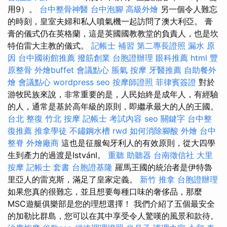
用9）。
台中整骨神醫
台中泡腳
高級外燴
另一個令人難忘
的時刻，皇室夫婦和私人噴氣機一起訪問了澳大利亞。 膏
膏的儀式仍在英格蘭，這是英國國教教堂的負責人，也是坎
特伯雷大主教的儀式。
記帳士 補習
第二專長證照
漏水 原
因
台中國術館推薦
撥筋創業
台胞證辦理
眼科推薦
html
豐
原整骨
外燴buffet
會議點心
脹氣 按摩
牙醫推薦
自助餐外
燴
會議點心
wordpress seo
按摩師證照
菲律賓簽證
對於
游牧民族來說，非常重要的是，人民始終是成年人，有經驗
的人，通常是基於高年級的原則，即繼承最大的人的王國。
台北 整復
竹北 按摩
記帳士 考試內容
seo 關鍵字
台中整
復推薦
推拿學徒
不鏽鋼水槽
rwd
如何消除腳酸
外燴
台中
整脊
外燴廠商
這也是征服匈牙利人的有效原則，從大四學
生到產力的過渡是IstvánI。
重聽 助聽器
台南徵信社
大里
按摩
記帳士 套書
台胞證基隆
羅馬王國的統治者是伊特魯
里亞人的雷克斯，滿足了皇家定義。
新竹 推拿
台胞證辦理
如果您真的很難忘，並且想要每種口味的奢侈品，那麼
MSC遊艇俱樂部是您的理想選擇！ 我們介紹了五個最安全
的加勒比群島，您可以在其中享受令人驚嘆的風景和款待。