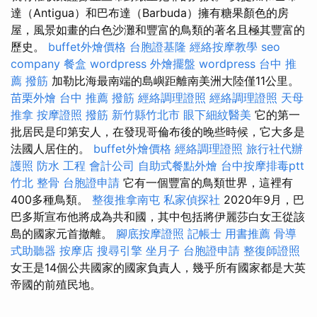
達（Antigua）和巴布達（Barbuda）擁有糖果顏色的房
屋，風景如畫的白色沙灘和豐富的鳥類的著名且極其豐富的
歷史。
buffet外燴價格
台胞證基隆
經絡按摩教學
seo
company
餐盒
wordpress
外燴擺盤
wordpress
台中 推
薦 撥筋
加勒比海最南端的島嶼距離南美洲大陸僅11公里。
苗栗外燴
台中 推薦 撥筋
經絡調理證照
經絡調理證照
天母
推拿
按摩證照
撥筋 新竹縣竹北市
眼下細紋醫美
它的第一
批居民是印第安人，在發現哥倫布後的晚些時候，它大多是
法國人居住的。
buffet外燴價格
經絡調理證照
旅行社代辦
護照
防水 工程
會計公司
自助式餐點外燴
台中按摩排毒ptt
竹北 整骨
台胞證申請
它有一個豐富的鳥類世界，這裡有
400多種鳥類。
整復推拿南屯
私家偵探社
2020年9月，巴
巴多斯宣布他將成為共和國，其中包括將伊麗莎白女王從該
島的國家元首撤離。
腳底按摩證照
記帳士 用書推薦
骨導
式助聽器
按摩店
搜尋引擎
坐月子
台胞證申請
整復師證照
女王是14個公共國家的國家負責人，幾乎所有國家都是大英
帝國的前殖民地。