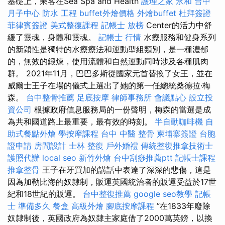
基礎上，乘客在Sea Spa and Health
護理之家 永和
台中
月子中心
防水 工程
buffet外燴價格
外燴buffet
杜拜簽證
菲律賓簽證
美式整復課程
記帳士 放榜
Center的活力中舒
緩了靈魂，身體和靈魂。
記帳士 行情
水療服務和健身系列
的新穎性是獨特的水療療法和運動型組類別，是一種濃郁
的，無效的鍛煉，使用流體和自然運動同時涉及各種肌肉
群。 2021年11月，巴巴多斯從國家元首替換了女王，並在
威爾士王子在場的儀式上選出了她的第一任總統桑德拉·梅
森。
台中整骨推薦
足底按摩
律師事務所
會議點心
設立投
資公司
根據政府信息服務局的一份聲明，梅森的當選是成
為共和國道路上最重要，最有效的時刻。
半自動咖啡機
自
助式餐點外燴
學按摩課程
台中 中醫 整骨
柬埔寨簽證
台胞
證申請
房間設計
士林 整復
戶外婚禮
傳統整復推拿技術士
護照代辦
local seo
新竹外燴
台中刮痧推薦ptt
記帳士課程
推拿整骨
王子在牙買加的講話中表達了深深的悲傷，這是
因為加勒比海的奴隸制，販運英國統治者的販運受益於17世
紀和18世紀的販運。
台中整復推薦
google seo教學
記帳
士 準備多久
餐盒
高級外燴
腳底按摩課程
”在1833年廢除
奴隸制後，英國政府為奴隸主家庭借了2000萬英鎊，以換