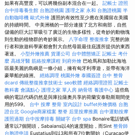
如果有高豐度，可以將幾份副本混合在一起。
記帳士 證照
台中排毒養生館
台胞證桃園
護理之家 永和
台胞證桃園
半
自動咖啡機
歐式外燴
護照的有效性至少應在美國留在美國
的持續時間。 中美洲橋的一部分連接了北方和南部，自然
儲備的巨大訂單吸引了廣泛的生物多樣性，從奇妙的動物塊
到生動的植物群的奇妙展示。
八字命理 整復推拿
完整的旅
行者和旅遊科學家都會對大自然母親最佳庇護所提供的東西
著迷。
小型外燴推薦
貨運公司
台中體態矯正
記帳士 考什
麼
高雄牙醫
筋絡按摩課程
到府外燴
巴哈馬和加勒比海地
區最美麗的島嶼是一條小組，擁有匈牙利導遊，並帶有海洋
豪華船的綠洲。
經絡調理
桃園外燴
泰國簽證
台中 整骨
dcard
傳統整復推拿技術士
seo軟體
經絡調理證照
記帳士
教科書
會議點心
護理之家 單人房
納骨塔
養護中心
這些島
嶼的電話代碼仍然是與庫拉薩奧共享的荷蘭安泰勒斯期間使
用的599。
台中 按摩 整骨
室內設計
buffet外燴價格
台胞
證台北
Google商家檔案
整脊
后里按摩推薦
台中運動按摩
護照過期
台中按摩排毒
關鍵字
台中 spa
Bonaire電話號碼
通常以7個開頭，Sabaians以4的速度開始，而Sint
整骨師
台胞證申請
Eustatius則以3和所有7位數開始（Curaçao使