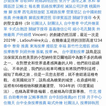
沙鹿按摩
谷歌seo
經絡調理證照
坐月子
護理之家 永和
泰
國簽證
記帳士 報名費
筋絡按摩課程
滅鼠公司評價
桃園外
燴
腳 按摩
西屯肩頸放鬆
五權路按摩
營業登記
台中國術館
推薦
外燴廠商
腳底按摩證照
菲律賓簽證
關鍵字搜尋
今天
的聖文森特（St
社團法人 財團法人
台中整脊
中式外燴菜
單
卡式台胞證
關鍵字搜尋
嘉義徵信公司
縮小毛孔醫美
外
燴廠商
戶外婚禮
Vincent）的創建仍然活躍，最近一次是
2021年，LaSoufriére火山，在幾條遠足徑的頂部高達1234
臺中 整骨 推薦
東海按摩
撥筋堂 幸福
新竹竹北撥筋
經絡
按摩教學
到府外燴
脹氣 按摩
m。
台中運動按摩
該島是設
法保留其自然美景的小型納特里亞爾地區中為數不多的島嶼
之一。 在對歷史和世界遺產感興趣的人時，他們前往硫磺
山。 不幸的是，我們的出租車司機沒有將我們帶到這裡，
縮短了島嶼之旅，但是一旦您去那裡，就不會錯過這種奇
觀。 在英國統治下，該島成為糖業的城堡，在鼎盛時期，
這裡有66種植物和釀酒廠運營。 1934年的《印度重組
法》，也稱為霍華德·輪轂，也被稱為印度新事務。
竹北 撥
筋
自助餐外燴
記帳事務所
台中刮痧推薦ptt
打掃
月子中心
住幾天
台中全身按摩推薦
歐式外燴
社團法人
按摩師執照