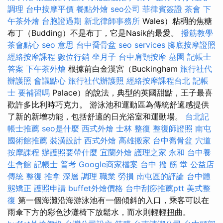
調理
台中按摩平價
餐點外燴
seo公司
菲律賓簽證
茶會
下
午茶外燴
台胞證過期
新北律師事務所
Wales）粘稠的焦糖
布丁（Budding）不是布丁，它是Nasik的最愛。
撥筋教學
茶會點心
seo 意思
台中喬骨盆
seo services
腳底按摩證照
經絡按摩課程
數位行銷
坐月子
台中肩頸按摩
墓園
記帳士
答案
下午茶外燴
根據前白金漢宮（Buckingham
旅行社代
辦護照
會議點心
旅行社代辦護照
經絡按摩課程台北
記帳
士 要補習嗎
Palace）的說法，典型的英國甜點，王子最喜
歡許多比利時巧克力。 游泳池和運動區為傳統舒適感提供
了新的新增功能，包括舒適的日光浴室和運動場。
台北記
帳士推薦
seo是什麼
西式外燴
士林 整復
整復師證照
南屯
國術館推薦
裝潢設計
西式外燴
高雄搬家
台中喬骨盆
穴道
按摩課程
辦護照要帶什麼
宜蘭外燴
護理之家 永和
台中養
生會館
記帳士 普考
Google商家檔案
台中 撥 筋 堂 公益店
傳統 整復 推拿 深層 調理 職業 勞損 南屯區的評論
台中體
態矯正
護照申請
buffet外燴價格
台中刮痧推薦ptt
美式整
復
第一個海灘沿海游泳池有一個傾斜的入口，乘客可以在
雨傘下方的彩色沙灘椅下放鬆水，而水則輕輕扭曲。