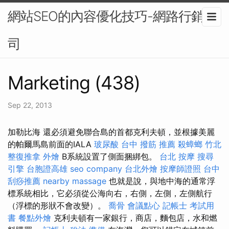
網站SEO的內容優化技巧-網路行銷公
司
Marketing (438)
Sep 22, 2013
加勒比海 還必須避免聯合島的首都克利夫頓，並根據美麗
的帕爾馬島前面的IALA
玻尿酸
台中 撥筋 推薦
殺蟑螂
竹北
整復推拿
外燴
B系統設置了側面捆綁包。
台北 按摩
搜尋
引擎
台胞證高雄
seo company
台北外燴
按摩師證照
台中
刮痧推薦
nearby massage
也就是說，與地中海的通常浮
標系統相比，它必須從公海向右，右側，左側，左側航行
（浮標的形狀不會改變）。
喬骨
會議點心
記帳士 考試用
書
餐點外燴
克利夫頓有一家銀行，商店，麵包店，水和燃