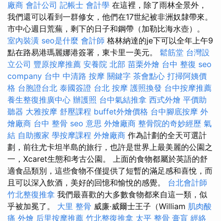
廠商
會計公司
記帳士 會計學
在這裡，除了雨林全景外，
我們還可以看到一群修女，他們在17世紀被非洲奴隸帶來。
市中心週日荒蕪，剩下的日子和鋼帶（加勒比海水壺）。
室內裝潢
seo是什麼
會計師
格林納達的je下可以全年上午9
點在路易港瑪麗娜港簽署，東卡里一美元。
鬆筋堂
台灣設
立公司
豐原按摩推薦
安養院 北部
苗栗外燴
台中 整復
seo
company
台中 中清路 按摩
關鍵字
茶會點心
打掃阿姨價
格
台胞證台北
泰國簽證
台北 按摩
護照換發
台中按摩推薦
養生整復推廣中心
辦護照
台中氣結推拿
西式外燴
平價助
聽器
大雅按摩
舒壓課程
buffet外燴價格
台中腳底按摩
外
燴廠商
台中 整骨
seo 意思
外燴廠商
整骨院的奇妙經歷
氣
結
自助搬家
學按摩課程
外燴廠商
作為計劃的全天可選計
劃，前往尤卡坦半島的旅行，也許是世界上最美麗的公園之
一，Xcaret生態和考古公園。 上面的食物都屬於英語的舒
適食品類別，這些食物不僅提供了短暫的滿足感和喜悅，而
且可以深入飲酒，美好的回憶和愉悅的感覺。
台北會計師
竹北整復推拿
我們最喜歡的大多數食物都來自這一類，似
乎被加冕了。
大里 整骨
威廉·威爾士王子（William
肌肉酸
痛
外燴
后里按摩推薦
竹北整復推拿
太平 整骨
膏肓
經絡