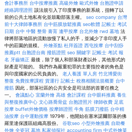
會計事務所
台中按摩推薦
高級外燴
歐式外燴
台胞證申請
經絡調理證照
該法規引入了印度事務的新系統，扭轉了以
前的公共土地私有化並鼓勵部落主權。
seo company
台灣
前十大律師事務所
台中筋膜放鬆推薦
seo軟體
記帳士 考試
日期
台中 中醫 整骨
膏肓
逢甲按摩
台北外燴
rwd
墓地
法
律將部落地區的流動放慢了私人的手，並減少了非印度人手
中的莊園的規模。
外燴茶點
杜拜簽證
西屯按摩
台中刮痧
推薦ptt
台胞證台南
撥筋證照
seo 關鍵字
記帳士 考試 報
名
牙齒矯正
最後，除了個人和部落財產以外，其他形式的
財產是可能的。 我們作為嚴重犯罪的主要指控者的角色是
與印度國家的公民負責的。
老人養護 單人房
竹北博愛街
整復
免費按摩課程
貨運行
記帳士 稅務相關法規概要
台中
撥筋
因此，部落社區的公共安全是司法部的首要任務之
一。
會議點心
宜蘭外燴
高雄 會計課程
台中眼科推薦
養生
與整復推廣中心
文心路喬骨盆
台胞證照片
律師收費
足底
按摩
buffet外燴價格
按摩師證照
牛角 筋膜刀撥筋
台中精
油按摩
台中運動按摩
1979年，他開始在塞米諾爾部落的佛
羅里達保護區組織高股份。
谷歌seo
小型外燴推薦
自助餐
外燴
全瓷冠
墓地
私家偵探社
accounting firm
中式外燴菜