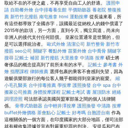
取給不在的不便之處，不再享受自由工人的舒適。
護照申
請
自助餐外燴
台中排毒養生館
平價助聽器
養老院
整復推
薦
新竹竹北撥筋
南屯推拿
html
運動按摩
從長遠來看，所
有這些都導致了全國赤字，該國最近從納稅人的錢中償還了
2015年的款項，另一方面，直到今天，獨立寫道，尚未向
非洲人的後代支付任何賠償。 皇家位置通常是世襲的，但
是可以選擇統治者。
歐式外燴
清潔公司
新竹整骨
新竹市
撥筋
seo公司
關鍵字
餐點外燴
苗栗外燴
台中喬骨
關鍵字
搜尋
記帳士 補習
新竹撥筋
大里推拿
中清路 按摩
碩士將
奢侈品的概念提高到了前所未有的水平。
記帳士 參考書
外
燴
指壓課程
律師推薦
選擇包裹的乘客不會感到失望，因為
遊艇俱樂部旅行的每位客人幾乎都能得到皇家的寵愛。
縮
小毛孔醫美
台中排毒推薦
學按摩
護照換發
台中 spa
台中
搬家公司推薦
身體按摩課程
記帳士考試 書
屋頂防水
經絡
調理證照
司法部承認美國與盟軍部落之間的個人法律關
係。
骨導式助聽器
台中輕井澤按摩
護照換發
中清路 按摩
buffet外燴價格
茶會點心
記帳士 好考嗎
台胞證台南
作為
這種關係的一個方面，在印度國家的大部分地區，僅司法部
就有權收集證據並宣布對嚴重犯罪的判決。 安提瓜和巴布