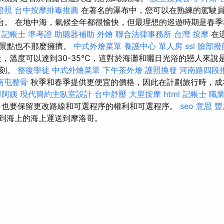
證照
台中按摩排毒推薦
在著名的瀑布中，您可以在熟練的駕駛
露台。 在地中海，氣候全年都很愉快，但最理想的巡遊時期是春
記帳士 準考證
助聽器補助
外燴
聯合法律事務所
台灣 按摩
在
遊景點也不那麼擁擠。
中式外燴菜單
養護中心 單人房
ssl
臉部撥
，溫度可以達到30-35°C，這對於海灘和曬日光浴的戀人來說
苛刻。
整復學徒
中式外燴菜單
下午茶外燴
護照換發
河南路四段
南屯整骨
秋季和春季提供更便宜的價格，因此在計劃旅行時，成
掃阿姨
現代簡約主臥室設計
台中舒壓
大里按摩
html
記帳士 職
，也要保留更改路線和可選程序的權利和可選程序。
seo 意思
豐
到海上的海上運送到摩洛哥。