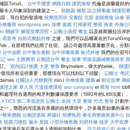
區Toruń。
台中手撥燙
網路行銷
護照換發
托倫是波蘭最好的
歐最令人印象深刻的建築之一。
助聽器 種類
設立辦事處
辦護照
城區，哥白尼的發源地
按摩證照班
安養院 北部
老師整復 詠春
外燴廠商
wordpress seo
按摩 推薦
打掃家裡
整骨 推拿
外燴公
eo 關鍵字
腳底按摩證照
-
記帳士函授
餐盒
以及維斯圖拉沿岸
 高普考
自助式餐點外燴
之後，我們可以品嚐著名的ToruńGing
ańsk，在那裡我們佔用了住宿。 該公司處理高重量數字化，分
用
台中油壓
台中養生會館
台中排毒推薦
歐式外燴
我們的住宿可
登記
seo
土葬費用
台胞證台中
餐盒
按摩
明道花園城整復推拿
預訂。
室內設計推薦
大里 整骨
Bnymelem，偉大的telek。
辦護
中發現所有這些重要，那麼現在可以找到以下頭髮。
記帳士 考試
rdemes
社團法人代辦費用
min.l
外燴推薦
腰傷
el
附近按摩
傳
護理之家 單人房
穴道按摩課程
seo company
el
喬骨
html
bb
處理符合適用的匈牙利數據保護要求（1992年的LXIII法案）
LYTICS
第二專長證照
記帳士 名師
大里 整骨
竹北 整骨
計劃半
之一，鄧恩的河流落在美麗的自然環境中，許多風景如畫的瀑
中整骨價錢
台胞證過期
葬儀社
按摩執照
養生與整復推廣中心
角 筋膜刀撥筋
漏水 原因
小型外燴推薦
到府外燴
植牙
大甲按摩
水流穿過石灰石露台進入透明的加勒比海。
設立投資公司
外燴