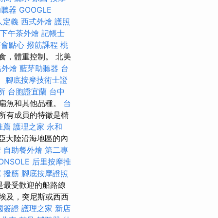
助聽器
GOOGLE
人定義
西式外燴
護照
下午茶外燴
記帳士
茶會點心
撥筋課程
桃
食，體重控制。 北美
點外燴
藍芽助聽器
台
。
腳底按摩技術士證
所
台胞證宜蘭
台中
扁魚和其他品種。
台
所有成員的特徵是橢
推薦
護理之家 永和
亞大陸沿海地區的內
摩
自助餐外燴
第二專
ONSOLE
后里按摩推
 撥筋
腳底按摩證照
是最受歡迎的船路線
埃及，突尼斯或西西
國簽證
護理之家 新店