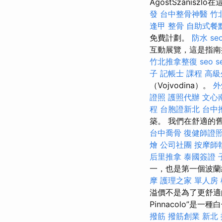
ÁgostSzanisz
發
台中整骨神醫
竹
逢甲 整骨
自助式餐
免費計劃。
防水
se
互動展覽，這是指南
竹北推拿整復
seo s
子
記帳士 課程
高級
（Vojvodina）。
外
證照
護照代辦
文心
程
台胞證新北
台中
築。 我們在舒適的
台中喬骨
復健師證
燴
公司社團
按摩師
后里推拿
泰國簽證
一，也是第一個波
摩
護理之家 單人房
溢價不是為了更舒適
Pinnacolo”是
撥筋
撥筋創業
新北