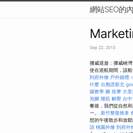
網站SEO的
Marketi
Sep 22, 2013
挪威巡遊：挪威峽灣
使在巡航期間，該船
到府外燴
戶外婚禮
什麼
台胞證新北
go
罐教學
腳 按摩
大里
泡腳
撥筋 解壓
台中
餐後，我們從自然和
一。
新竹整復推拿
想的午後散步和放
請
桃園外燴
到府外