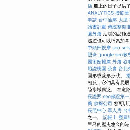
店
船上的日子提供
ANALYTICS
撥筋筆
申請
台中油壓
大里
讀書計畫
傳統整復
園外燴
油膩的品種
巡遊也可以稱為加拿
中頭部按摩
seo ser
照班
google seo教
國術館推薦
外燴
谷歌
胞證桃園
茶會
台北
圓形或菱形形狀。
相反，它們具有屁
陸水域廣泛。 在道
長證照
seo保證第
薦
偵探公司
您可以
長照中心 單人房
台
之一。
記帳士 歷屆
里島的歷史悠久的