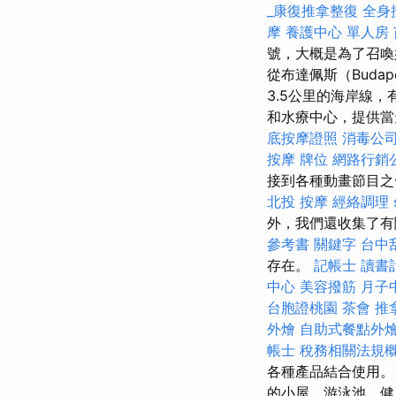
_康復推拿整復
全身
摩
養護中心 單人房
號，大概是為了召
從布達佩斯（Budap
3.5公里的海岸線
和水療中心，提供
底按摩證照
消毒公
按摩
牌位
網路行銷
接到各種動畫節目
北投 按摩
經絡調理
外，我們還收集了有
參考書
關鍵字
台中
存在。
記帳士 讀書
中心
美容撥筋
月子
台胞證桃園
茶會
推
外燴
自助式餐點外
帳士 稅務相關法規
各種產品結合使用。
的小屋，游泳池，健