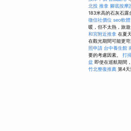
北投 推拿
腳底按摩
183米高的石灰石
徵信社價位
seo軟體
暖，但不太熱，旅
和宮附近推拿
在夏天
在觀光期間可能更
照申請
台中養生館
要的考慮因素。
打
盆
即使在巡航期間
竹北整復推薦
第4天