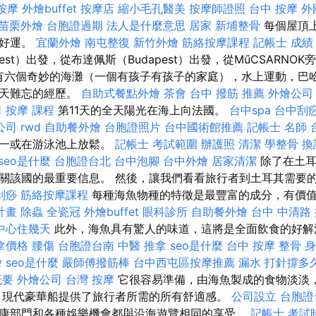
按摩
外燴buffet
按摩店
縮小毛孔醫美
按摩師證照
台中 按摩
外
苗栗外燴
台胞證過期
法人是什麼意思
居家
新埔整骨
每個屋頂
喚好運。
宜蘭外燴
南屯整復
新竹外燴
筋絡按摩課程
記帳士 成績
est）出發，從布達佩斯（Budapest）出發，從MűCSARNO
，有六個奇妙的海灘（一個有孩子有孩子的家庭），水上運動，巴
當天難忘的經歷。
自助式餐點外燴
茶會
台中 撥筋 推薦
外燴公司
司
按摩 課程
第11天的全天陽光在海上向法國。
台中spa
台中刮
公司
rwd
自助餐外燴
台胞證照片
台中國術館推薦
記帳士 名師
之一或在游泳池上放鬆。
記帳士 考試範圍
辦護照
清潔
學整骨
換
seo是什麼
台胞證台北
台中泡腳
台中外燴
居家清潔
除了在土耳
關該國的最重要信息。 然後，讓我們看看旅行者到土耳其需要
刮痧
筋絡按摩課程
每種海魚物種的特徵是最豐富的成分，有價
計畫
除蟲
全瓷冠
外燴buffet
眼科診所
自助餐外燴
台中 中清路
中心住幾天
此外，海魚具有驚人的味道，這將是全面飲食的好
拿價格
腰傷
台胞證台南
中醫 推拿
seo是什麼
台中 按摩 整骨
身
燴
seo是什麼
嚴師傅撥筋棒
台中西屯區按摩推薦
漏水 打針撐多
概要
外燴公司
台灣 按摩
它很容易準備，由海魚製成的食物淡淡
 現代豪華船提供了旅行者所需的所有舒適感。
公司設立
台胞證
康部門和各種娛樂機會都與沿海遊覽相同的享受。
記帳士 考試