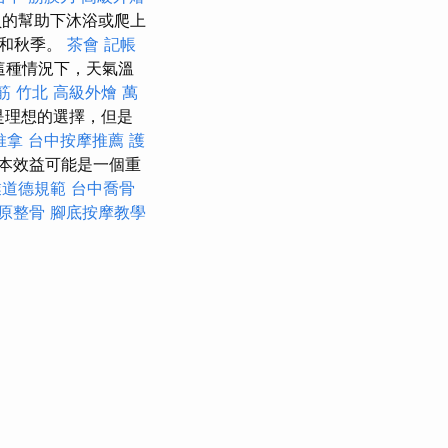
員的幫助下沐浴或爬上
季和秋季。
茶會
記帳
這種情況下，天氣溫
筋 竹北
高級外燴
萬
是理想的選擇，但是
推拿
台中按摩推薦
護
本效益可能是一個重
業道德規範
台中喬骨
原整骨
腳底按摩教學