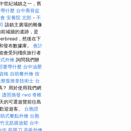
中世紀城鎮之一，舊
要帶什麼
台中喬骨盆
茶會
安養院 北部
-
不
司
該鎮主廣場的雕像
的前城牆的遺跡，是
erbread，然後在下
類和發布數據庫。
會計
能會受到殘疾旅行者
西式外燴
詢問我們辦
照要帶什麼
台中油壓
資格
自助餐外燴
按
統整復推拿技術士
台
嗎？ 用於使用我們網
。
護照換發
rwd
脊椎
天的可選遊覽前往島
布歡迎遊客。
台胞證
自助式餐點外燴
台胞
竹北筋膜放鬆
台中
台中 筋膜刀
高級外燴