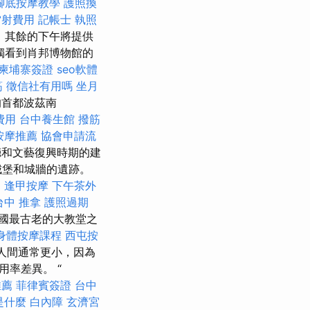
腳底按摩教學
護照換
雷射費用
記帳士 執照
，其餘的下午將提供
獨看到肖邦博物館的
柬埔寨簽證
seo軟體
筋
徵信社有用嗎
坐月
的首都波茲南
費用
台中養生館
撥筋
按摩推薦
協會申請流
廳和文藝復興時期的建
城堡和城牆的遺跡。
山
逢甲按摩
下午茶外
台中 推拿
護照過期
國最古老的大教堂之
身體按摩課程
西屯按
人間通常更小，因為
率差異。 “
推薦
菲律賓簽證
台中
o是什麼
白內障
玄濟宮