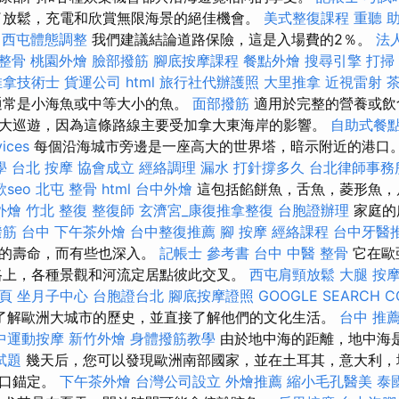
了放鬆，充電和欣賞無限海景的絕佳機會。
美式整復課程
重聽 
西屯體態調整
我們建議結論道路保險，這是入場費的2％。
法
 整骨
桃園外燴
臉部撥筋
腳底按摩課程
餐點外燴
搜尋引擎
打掃
推拿技術士
貨運公司
html
旅行社代辦護照
大里推拿
近視雷射
通常是小海魚或中等大小的魚。
面部撥筋
適用於完整的營養或飲
大巡遊，因為這條路線主要受加拿大東海岸的影響。
自助式餐
vices
每個沿海城市旁邊是一座高大的世界塔，暗示附近的港口
學
台北 按摩
協會成立
經絡調理
漏水 打針撐多久
台北律師事務
seo
北屯 整骨
html
台中外燴
這包括餡餅魚，舌魚，菱形魚，
外燴
竹北 整復
整復師
玄濟宮_康復推拿整復
台胞證辦理
家庭的
撥筋 台中
下午茶外燴
台中整復推薦
腳 按摩
經絡課程
台中牙醫
股的壽命，而有些也深入。
記帳士 參考書
台中 中醫 整骨
它在歐
路上，各種景觀和河流定居點彼此交叉。
西屯肩頸放鬆
大腿 按
一頁
坐月子中心
台胞證台北
腳底按摩證照
GOOGLE SEARCH C
了解歐洲大城市的歷史，並直接了解他們的文化生活。
台中 推薦
中運動按摩
新竹外燴
身體撥筋教學
由於地中海的距離，地中海
試題
幾天后，您可以發現歐洲南部國家，並在土耳其，意大利，
港口錨定。
下午茶外燴
台灣公司設立
外燴推薦
縮小毛孔醫美
泰