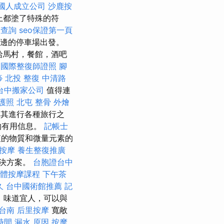
國人成立公司
沙鹿按
上都塗了特殊的符
 查詢
seo保證第一頁
K旁邊的停車場出發。
哈馬村，餐館，酒吧
國際整復師證照
腳
痧
北投 整復
中清路
台中搬家公司
值得連
護照
北屯 整骨
外燴
其進行各種旅行之
的有用信息。
記帳士
值的物質和微量元素的
 按摩
養生整復推廣
解決方案。
台胞證台中
體按摩課程
下午茶
久
台中國術館推薦
記
，味道宜人，可以與
台南
后里按摩
寬敞
時間
漏水 原因
按摩