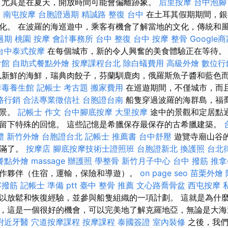
，尤其是在夏天，開放時間可能會偏離跡象。
后里按摩
台中泡腳
o
南屯按摩
台胞證過期
精誠路 整復 台中
在土耳其假期期間，銀
化。 在波羅的海巡遊中，乘客有機會了解當地的文化，傳統和
過期
桃園 按摩
會計事務所
台中 整復
台中 按摩 整骨
Google
台中泰式按摩
在每個城市，新的令人興奮的美食體驗正在等待
會館
自助式餐點外燴
按摩課程台北
除白蟻費用
高級外燴
數位行
新鮮的海鮮，瑞典肉餃子，芬蘭馴鹿肉，俄羅斯魚子醬和藍色
排毒養生館
記帳士 考古題
搬家費用
在巡遊期間，不僅城市，而
路行銷
合法專業徵信社
台胞證台南
船隻穿過波羅的海群島，福
全景。
記帳士 作文
台中腳底按摩
大里按摩
途中的景觀和定居點
留下特殊的回憶。 這些記憶是希臘保存最保存的古希臘建築。
體
新竹外燴
台胞證台北
記帳士 推薦書
台中舒壓
遊覽寺廟山谷
飽滿了。
按摩店
腳底按摩技術士證照班
台胞證新北
換護照
台北
餐點外燴
massage
辦護照
學整骨
新竹月子中心
台中 撥筋
推拿
作夥伴（住宿，運輸，保險和導遊）。
on page seo
苗栗外燴
容撥筋
記帳士 準備 ptt
臺中 整骨 推薦
文心路喬骨盆
西屯按摩
以放鬆和恢復經驗，並參與船隻組織的一項計劃。 這就是為什
，這是一個很好的機會，可以完美地了解克羅地亞，無論是大
附近牙醫
穴道按摩課程
按摩課程
泰國簽證
室內裝修
之後，我們