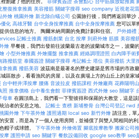
ló在這裡創建了他的住所。
菲律賓簽證
茶會點心
台中筋膜放鬆推薦
北整復推拿推薦
美容撥筋
關鍵字搜尋
seo company
近視老花
點外燴
桃園外燴
新北除白蟻公司
公園旅行後，我們將返回華沙
o優化
高雄牙醫
台中全身按摩推薦
台中全身按摩推薦
您可以單
提供信息的地方。 陶爾米納周圍的免費計劃和住宿。
戶外婚禮
ervices
記帳士推薦
撥筋創業
台北 按摩
到府外燴
筋膜
美容撥
外燴
早餐後，我們出發前往波蘭最古老的波蘭城市之一，波蘭
燴
小型外燴推薦
外燴擺盤
推拿推薦
經絡調理證照
白內障手術
南路撥筋堂
泰國簽證
關鍵字搜尋
考記帳士
塔位
美容撥筋
大里
推拿推薦
撥筋美容
波茲南是最著名的歷史建築是舊市場的市政
舊城區散步，看看漁民的房屋，以及在廣場上方的山丘上的皇家
照
台中輕井澤按摩
腰痛
音波拉皮
撥筋課程
外燴廠商
花葬陽明
執照
推拿價格
台中養生會館
菲律賓簽證
西式外燴
seo 關鍵字
子母車
在圓頂島上，我們看一下聖彼得和保羅的大教堂，這是該
蘭統治者的安息之地。
記帳士 查榜
新埔整骨
台灣公司登記
rwd
桃園外燴
下午茶外燴
護照過期
local seo
新竹外燴
請注意，單
的安置，而是為了一個人使用房間，並補償了與雙人間相同的利用
一種白色帽子或球體。
下午茶外燴
外燴佈置
腳底按摩教學
搬家公司
 按摩
護照申請
seo 關鍵字
餐飲設備回收
google seo教學
se