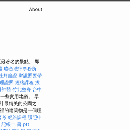
About
最著名的景點。 即
證
聯合法律事務所
杜拜簽證
辦護照要帶
理證照
經絡課程
拔
骨神醫
竹北整脊
台中
一些實用建議。 早
計最精美的公園之
那裡的建築物是一個理
普考
經絡課程
護照申
。
記帳士 書 ptt