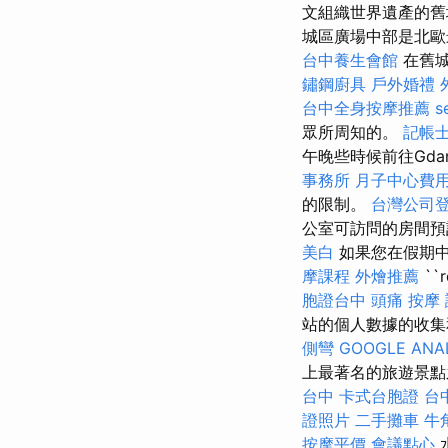
文組織世界遺產的舊城
城區廣場中部是北
台中養生會館
在舊
鏽鋼廚具
戶外婚禮
台中全身按摩推薦
s
眾所周知的。
記帳士
午晚些時候前往Gd
事務所
月子中心費
的限制。
台灣公司
公室可訪問的房間
美白
如果您在假期
摩課程
外燴推薦
``
胞證台中
頭痛 按摩
站的個人數據的收集和
側彎
GOOGLE ANA
上最著名的旅遊景點
台中
卡式台胞證
台
證照片
二手攤車
牛
按摩平價
會議點心