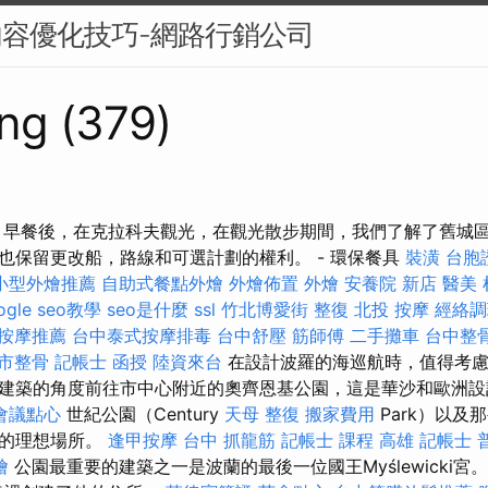
內容優化技巧-網路行銷公司
ng (379)
 早餐後，在克拉科夫觀光，在觀光散步期間，我們了解了舊城區
也保留更改船，路線和可選計劃的權利。 - 環保餐具
裝潢
台胞
小型外燴推薦
自助式餐點外燴
外燴佈置
外燴
安養院 新店
醫美
ogle seo教學
seo是什麼
ssl
竹北博愛街 整復
北投 按摩
經絡調
按摩推薦
台中泰式按摩排毒
台中舒壓
筋師傅
二手攤車
台中整
市整骨
記帳士 函授
陸資來台
在設計波羅的海巡航時，值得考慮
建築的角度前往市中心附近的奧齊恩基公園，這是華沙和歐洲設
會議點心
世紀公園（Century
天母 整復
搬家費用
Park）以及
鬆的理想場所。
逢甲按摩
台中 抓龍筋
記帳士 課程 高雄
記帳士 
燴
公園最重要的建築之一是波蘭的最後一位國王Myślewicki宮