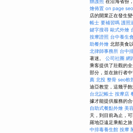
辦護照
在沿海省份
燴佈置
on page se
店的開業正在發生變
帳士 要補習嗎
護照
鍵字搜尋
歐式外燴
按摩證照
台中養生
助餐外燴
北部美食以
北律師事務所
台中
著迷。
公司社團
網
乘客提供了壯觀的
部分，並在旅行者中
薦
北投 整骨
seo軟
迪亞教堂，這幾乎
台北記帳士
按摩店
據才能提供服務的合
自助式餐點外燴
美
天，到目前為止，可
羅地亞遠足乘船之旅
中排毒養生館
按摩