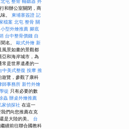
北屯 整骨
輔聽器
外
行和辦公室關閉，商
風味。
柬埔寨簽證
記
商家檔案
北屯 整骨
關
。
小型外燴推薦
腳底
銷
台中整骨價錢
自
而聞名。
歐式外燴
新
且風景如畫的景觀都
喬亞和海岸城市，為
通常是世界遺產的一
台中美式整復
按摩 推
的遊覽，參觀了康科
律師事務所
新竹外燴
學徒
只有必要的數
除蟲
辦桌外燴推薦
私家偵探社
在這一
麼我們向您推薦在克
海還是大陸的美。
台
繼續前往聯合國教科