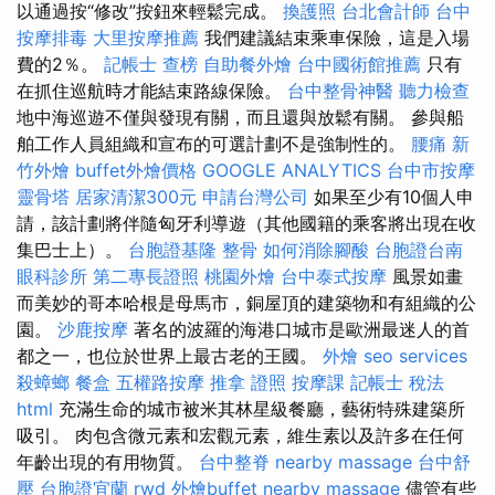
以通過按“修改”按鈕來輕鬆完成。
換護照
台北會計師
台中
按摩排毒
大里按摩推薦
我們建議結束乘車保險，這是入場
費的2％。
記帳士 查榜
自助餐外燴
台中國術館推薦
只有
在抓住巡航時才能結束路線保險。
台中整骨神醫
聽力檢查
地中海巡遊不僅與發現有關，而且還與放鬆有關。 參與船
舶工作人員組織和宣布的可選計劃不是強制性的。
腰痛
新
竹外燴
buffet外燴價格
GOOGLE ANALYTICS
台中市按摩
靈骨塔
居家清潔300元
申請台灣公司
如果至少有10個人申
請，該計劃將伴隨匈牙利導遊（其他國籍的乘客將出現在收
集巴士上）。
台胞證基隆
整骨
如何消除腳酸
台胞證台南
眼科診所
第二專長證照
桃園外燴
台中泰式按摩
風景如畫
而美妙的哥本哈根是母馬市，銅屋頂的建築物和有組織的公
園。
沙鹿按摩
著名的波羅的海港口城市是歐洲最迷人的首
都之一，也位於世界上最古老的王國。
外燴
seo services
殺蟑螂
餐盒
五權路按摩
推拿 證照
按摩課
記帳士 稅法
html
充滿生命的城市被米其林星級餐廳，藝術特殊建築所
吸引。 肉包含微元素和宏觀元素，維生素以及許多在任何
年齡出現的有用物質。
台中整脊
nearby massage
台中舒
壓
台胞證宜蘭
rwd
外燴buffet
nearby massage
儘管有些