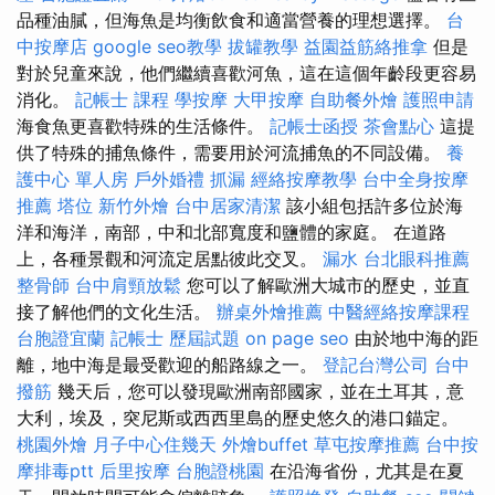
品種油膩，但海魚是均衡飲食和適當營養的理想選擇。
台
中按摩店
google seo教學
拔罐教學
益園益筋絡推拿
但是
對於兒童來說，他們繼續喜歡河魚，這在這個年齡段更容易
消化。
記帳士 課程
學按摩
大甲按摩
自助餐外燴
護照申請
海食魚更喜歡特殊的生活條件。
記帳士函授
茶會點心
這提
供了特殊的捕魚條件，需要用於河流捕魚的不同設備。
養
護中心 單人房
戶外婚禮
抓漏
經絡按摩教學
台中全身按摩
推薦
塔位
新竹外燴
台中居家清潔
該小組包括許多位於海
洋和海洋，南部，中和北部寬度和鹽體的家庭。 在道路
上，各種景觀和河流定居點彼此交叉。
漏水
台北眼科推薦
整骨師
台中肩頸放鬆
您可以了解歐洲大城市的歷史，並直
接了解他們的文化生活。
辦桌外燴推薦
中醫經絡按摩課程
台胞證宜蘭
記帳士 歷屆試題
on page seo
由於地中海的距
離，地中海是最受歡迎的船路線之一。
登記台灣公司
台中
撥筋
幾天后，您可以發現歐洲南部國家，並在土耳其，意
大利，埃及，突尼斯或西西里島的歷史悠久的港口錨定。
桃園外燴
月子中心住幾天
外燴buffet
草屯按摩推薦
台中按
摩排毒ptt
后里按摩
台胞證桃園
在沿海省份，尤其是在夏