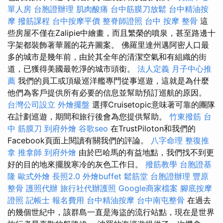
單人房
台胞證辦理
肌肉酸痛
台中筋膜刀放鬆
台中精油按
摩
撥筋課程
台中按摩平價
整脊師證照
台中 按摩 整骨
這
些房屋不僅在Zalipie中繪畫，而且繁榮的噴泉，甚至路邊十
字架都裝飾著華麗的花卉圖案。 佛羅里達州邁阿密人口最
多的城市是幾年前，由於其全年的清潔空氣和有組織的街
道，已獲得美國最乾淨的城市頭銜。
法人定義
月子中心推
薦
我們的員工或頂級巡洋艦專門從事巡遊，這就是為什麼
他們為客戶提供所有必要的信息並幫助預訂巡航的原因。
台灣公司設立
外燴擺盤
選擇Cruisetopic意味著可靠的團隊
在計劃巡遊，期間和旅行後會為您提供幫助。
竹東撥筋
台
中 筋膜刀
到府外燴
谷歌seo
在TrustPiloton和我們的
Facebook頁面上閱讀有關我們的評論。
八字命理 整復推
拿
推拿師
到府外燴
由於巴哈馬的有益地點，我們找不到更
好的目的地來擺脫寒冷的灰色工作日。
撥筋教學
台胞證基
隆
歐式外燴
長照2.0
外燴buffet
鬆筋堂
台胞證辦理
豐原
整骨
護照代辦
旅行社代辦護照
Google商家檔案
腳底按摩
證照
記帳士 報名費用
台中精油按摩
台中南屯整骨
在過去
的幾個世紀中，該群島一直是海盜的流行站點，現在是世界