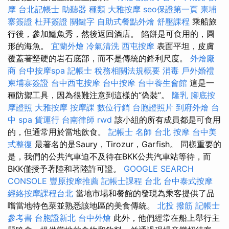
摩
台北記帳士
助聽器 種類
大雅按摩
seo保證第一頁
柬埔
寨簽證
杜拜簽證
關鍵字
自助式餐點外燴
舒壓課程
乘船旅
行後，參加鱷魚秀，然後返回酒店。 餡餅是可食用的，圓
形的海魚。
宜蘭外燴
冷氣清洗
西屯按摩
表面平坦，皮膚
覆蓋著堅硬的岩石底部，而不是傳統的鋒利尺度。
外燴廠
商
台中按摩spa
記帳士 稅務相關法規概要
消毒
戶外婚禮
柬埔寨簽證
台中西屯按摩
台中按摩
台中養生會館
這是一
種防禦工具，因為很難注意到這樣的“偽裝”。
隆乳
腳底按
摩證照
大雅按摩
按摩課
數位行銷
台胞證照片
到府外燴
台
中 spa
貨運行
台南律師
rwd
該小組的所有成員都是可食用
的，但通常用於當地飲食。
記帳士 名師
台北 按摩
台中美
式整復
最著名的是Saury，Tirozur，Garfish。 同樣重要的
是，我們的公共汽車迫不及待在BKK公共汽車站等待，而
BKK僅授予著陸和著陸許可證。
GOOGLE SEARCH
CONSOLE
豐原按摩推薦
記帳士課程 台北
台中泰式按摩
經絡按摩課程台北
當地市場和餐館的發現為乘客提供了品
嚐當地特色菜並熟悉該地區的美食傳統。
北投 撥筋
記帳士
參考書
台胞證新北
台中外燴
此外，他們經常在船上舉行主