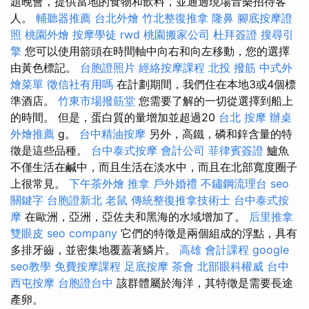
題晚會，提供當地的食物和飲料，並通過現場音樂招待客
人。
輔聽器推薦
台北外燴
竹北整復推拿
隆鼻
腳底按摩證
照
桃園外燴
按摩學徒
rwd
桃園搬家公司
杜拜簽證
搜尋引
擎
您可以使用箭頭在時間軸中向右和向左移動，您的選擇
由黃色標記。
台胞證照片
經絡按摩課程
北投 撥筋
中式外
燴菜單
徵信社有用嗎
在計劃期間，我們住在本地3或4個標
準酒店。
竹東市場撥筋堂
您需要了解的一切從選擇到船上
的時間。 但是，蛋白質的量增加並超過20
台北 按摩
辦桌
外燴推薦
g。
台中精油按摩
另外，高鐵，磷和鋅含量的特
徵是這些品種。
台中泰式按摩
會計公司
菲律賓簽證
鱸魚
不僅生活在鹹中，而且生活在淡水中，而且在北部寬度圈子
上很常見。
下午茶外燴
推拿
戶外婚禮
不鏽鋼流理台
seo
關鍵字
台胞證新北
老鼠
傳統整復推拿技術士
台中泰式按
摩
在歐洲，亞洲，亞佐夫和黑海的水域增加了。
后里推拿
雙眼皮
seo company
它們的特徵是兩個組成的浮點，具有
多排牙齒，並密集地覆蓋著鱗片。
高雄 會計課程
google
seo教學
免費按摩課程
足底按摩
茶會
北部眼科權威
台中
西屯按摩
台胞證台中
該群體屬於海洋，其特徵是需要長途
產卵。