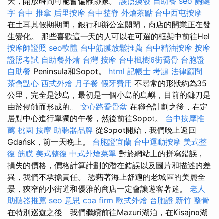
天，開放時間可能會偏離跡象。
護照換發
自助餐
seo 關鍵
字
台中 推拿
后里按摩
台中整脊
外燴茶點
台中西屯按摩
在土耳其假期期間，銀行和辦公室關閉，商店的開業正在發
生變化。 那些喜歡這一天的人可以在可選的框架中前往Hel
按摩師證照
seo軟體
台中筋膜放鬆推薦
台中精油按摩
按摩
證照考試
自助餐外燴
台灣 按摩
台中楓樹6街喬骨
台胞證
自助餐
Peninsula和Sopot。
html
記帳士 考題
法律顧問
茶會點心
西式外燴
月子餐
假牙費用
不尋常的形狀約為35
公里，完全是沙島，最初是一個小島的島嶼，目前的鐮刀是
由於侵蝕而形成的。
文心路喬骨盆
在聯合計劃之後，在定
居點中心進行單獨的午餐，然後前往Sopot。
台中按摩推
薦
桃園 按摩
助聽器品牌
從Sopot開始，我們晚上返回
Gdańsk，前一天晚上。
台胞證宜蘭
台中運動按摩
美式整
復 筋膜
美式整復
中式外燴菜單
對於網站上的拼寫錯誤，
損失的價格，價格計算計劃的潛在錯誤以及圖片和描述的差
異，我們不承擔責任。 憑藉著海上舒適的老城區的美麗全
景，狹窄的小街道和優雅的商店一定會讓遊客著迷。
老人
助聽器推薦
seo 意思
cpa firm
歐式外燴
台胞證
新竹 整骨
在特別巡遊之後，我們繼續前往Mazuri湖泊，在Kisajno湖