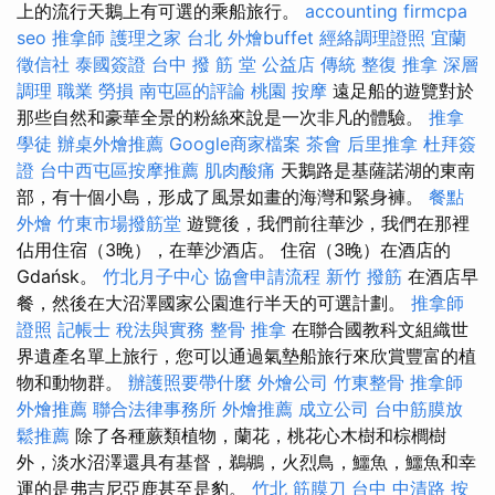
上的流行天鵝上有可選的乘船旅行。
accounting firmcpa
seo
推拿師
護理之家 台北
外燴buffet
經絡調理證照
宜蘭
徵信社
泰國簽證
台中 撥 筋 堂 公益店 傳統 整復 推拿 深層
調理 職業 勞損 南屯區的評論
桃園 按摩
遠足船的遊覽對於
那些自然和豪華全景的粉絲來說是一次非凡的體驗。
推拿
學徒
辦桌外燴推薦
Google商家檔案
茶會
后里推拿
杜拜簽
證
台中西屯區按摩推薦
肌肉酸痛
天鵝路是基薩諾湖的東南
部，有十個小島，形成了風景如畫的海灣和緊身褲。
餐點
外燴
竹東市場撥筋堂
遊覽後，我們前往華沙，我們在那裡
佔用住宿（3晚），在華沙酒店。 住宿（3晚）在酒店的
Gdańsk。
竹北月子中心
協會申請流程
新竹 撥筋
在酒店早
餐，然後在大沼澤國家公園進行半天的可選計劃。
推拿師
證照
記帳士 稅法與實務
整骨 推拿
在聯合國教科文組織世
界遺產名單上旅行，您可以通過氣墊船旅行來欣賞豐富的植
物和動物群。
辦護照要帶什麼
外燴公司
竹東整骨
推拿師
外燴推薦
聯合法律事務所
外燴推薦
成立公司
台中筋膜放
鬆推薦
除了各種蕨類植物，蘭花，桃花心木樹和棕櫚樹
外，淡水沼澤還具有基督，鵜鶘，火烈鳥，鱷魚，鱷魚和幸
運的是弗吉尼亞鹿甚至是豹。
竹北 筋膜刀
台中 中清路 按