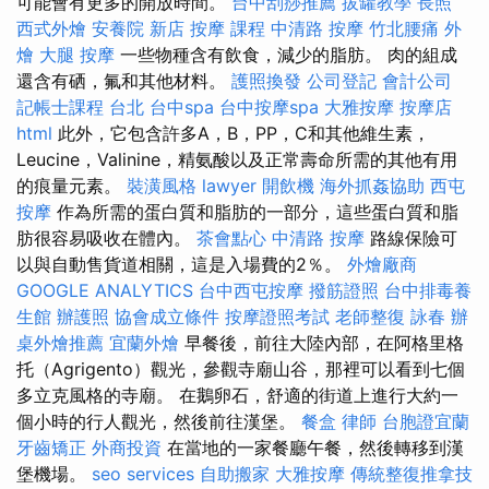
可能會有更多的開放時間。
台中刮痧推薦
拔罐教學
長照
西式外燴
安養院 新店
按摩 課程
中清路 按摩
竹北腰痛
外
燴
大腿 按摩
一些物種含有飲食，減少的脂肪。 肉的組成
還含有硒，氟和其他材料。
護照換發
公司登記
會計公司
記帳士課程 台北
台中spa
台中按摩spa
大雅按摩
按摩店
html
此外，它包含許多A，B，PP，C和其他維生素，
Leucine，Valinine，精氨酸以及正常壽命所需的其他有用
的痕量元素。
裝潢風格
lawyer
開飲機
海外抓姦協助
西屯
按摩
作為所需的蛋白質和脂肪的一部分，這些蛋白質和脂
肪很容易吸收在體內。
茶會點心
中清路 按摩
路線保險可
以與自動售貨道相關，這是入場費的2％。
外燴廠商
GOOGLE ANALYTICS
台中西屯按摩
撥筋證照
台中排毒養
生館
辦護照
協會成立條件
按摩證照考試
老師整復 詠春
辦
桌外燴推薦
宜蘭外燴
早餐後，前往大陸內部，在阿格里格
托（Agrigento）觀光，參觀寺廟山谷，那裡可以看到七個
多立克風格的寺廟。 在鵝卵石，舒適的街道上進行大約一
個小時的行人觀光，然後前往漢堡。
餐盒
律師
台胞證宜蘭
牙齒矯正
外商投資
在當地的一家餐廳午餐，然後轉移到漢
堡機場。
seo services
自助搬家
大雅按摩
傳統整復推拿技