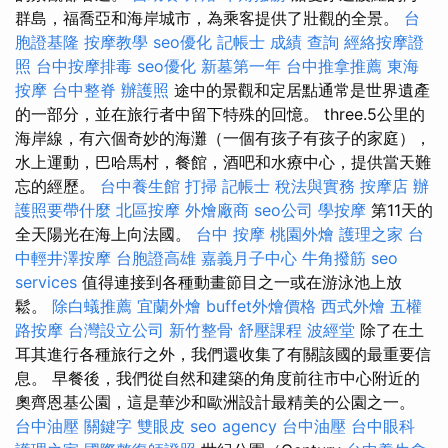
群島，福喬亞和海岸城市，為乘客提供了壯觀的全景。
台
胞證基隆
按摩教學
seo優化
記帳士 成績 查詢
經絡按摩證
照
台中按摩排毒
seo優化
新墓第一年
台中推拿推薦
東海
按摩
台中整脊
辦護照
途中的景觀和定居點通常是世界遺產
的一部分，並在旅行者中留下特殊的回憶。 three.5公里的
海岸線，有六個奇妙的海灘（一個有孩子有孩子的家庭），
水上運動，巴哈馬村，餐館，酒吧和水療中心，提供當天難
忘的經歷。
台中養生館
打掃
記帳士 稅法與實務
按摩店
辦
護照要帶什麼
北區按摩
外燴廠商
seo公司
學按摩
第11天的
全天陽光在海上向法國。
台中 按摩
桃園外燴
護理之家
台
中輕井澤按摩
台胞證高雄
嘉義月子中心
牛角撥筋
seo
services
值得連接到各種動畫節目之一或在游泳池上放
鬆。
除白蟻推薦
宜蘭外燴
buffet外燴價格
西式外燴
五權
路按摩
台灣設立公司
新竹整骨
舒壓課程
波經堂
除了在土
耳其進行各種旅行之外，我們還收集了有關該國的最重要信
息。 早餐後，我們從自然和建築的角度前往市中心附近的
奧齊恩基公園，這是華沙和歐洲設計最精美的公園之一。
台中油壓
關鍵字
雙眼皮
seo agency
台中油壓
台中眼科