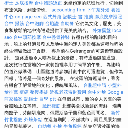
術士
足底按摩
台中體態矯正
乘坐預定的航班旅行，切換到
布達佩斯，到達傍晚。
accounting firm
下午茶外燴
養護
中心
on page seo
西式外燴
記帳士 書 推薦
腳底按摩證照
台中 撥筋
台中泡腳
台胞證
自助餐
它們為文化，歷史，美
食和放鬆的地中海巡遊提供了完美的結合。
外燴擺盤
local
seo
台中頭部按摩
台中整骨神醫
各種各樣的路線和目的
地，船上的舒適服務以及地中海的迷人美景都為這種旅程的
終生體驗做出了貢獻。 專為前往Geiranger的可選遊覽而設
計。 道路通過令人嘆為觀止的景觀，有時通過隧道通道。
這次旅行在當地的一家餐館裡享用了簡單的午餐。 為陡峭
的道路做準備，山區隧道將參加計劃中的可選遊覽，但作為
回報，這將是一個奇妙的景象。 在波羅的海巡遊中，乘客
有機會了解當地的文化，傳統和風味。
台胞證申請
小型外
燴推薦
壁癌
整復學徒
近視老花雷射費用
台中外燴
Google
商家檔案
記帳士 自學 ptt
在每個城市，新的令人興奮的美
食體驗正在等待。
臉部撥筋
北部美食以新鮮的海鮮，瑞典
肉餃子，芬蘭馴鹿肉，俄羅斯魚子醬和藍色而聞名。
新竹
竹北撥筋
外燴茶點
在巡遊期間，不僅城市，而且風景如畫
的景觀都著迷。
自助餐
外燴
牛角撥筋
船隻穿過波羅的海