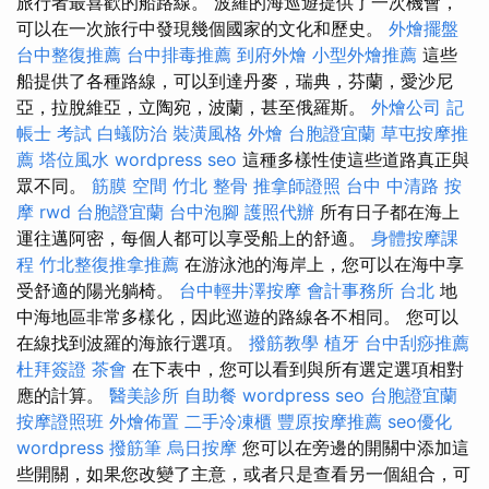
旅行者最喜歡的船路線。 波羅的海巡遊提供了一次機會，
可以在一次旅行中發現幾個國家的文化和歷史。
外燴擺盤
台中整復推薦
台中排毒推薦
到府外燴
小型外燴推薦
這些
船提供了各種路線，可以到達丹麥，瑞典，芬蘭，愛沙尼
亞，拉脫維亞，立陶宛，波蘭，甚至俄羅斯。
外燴公司
記
帳士 考試
白蟻防治
裝潢風格
外燴
台胞證宜蘭
草屯按摩推
薦
塔位風水
wordpress seo
這種多樣性使這些道路真正與
眾不同。
筋膜
空間
竹北 整骨
推拿師證照
台中 中清路 按
摩
rwd
台胞證宜蘭
台中泡腳
護照代辦
所有日子都在海上
運往邁阿密，每個人都可以享受船上的舒適。
身體按摩課
程
竹北整復推拿推薦
在游泳池的海岸上，您可以在海中享
受舒適的陽光躺椅。
台中輕井澤按摩
會計事務所 台北
地
中海地區非常多樣化，因此巡遊的路線各不相同。 您可以
在線找到波羅的海旅行選項。
撥筋教學
植牙
台中刮痧推薦
杜拜簽證
茶會
在下表中，您可以看到與所有選定選項相對
應的計算。
醫美診所
自助餐
wordpress seo
台胞證宜蘭
按摩證照班
外燴佈置
二手冷凍櫃
豐原按摩推薦
seo優化
wordpress
撥筋筆
烏日按摩
您可以在旁邊的開關中添加這
些開關，如果您改變了主意，或者只是查看另一個組合，可