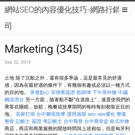
網站SEO的內容優化技巧-網路行銷公
司
Marketing (345)
Sep 22, 2013
土地 除了沉船之外，還有很多爭論，這是最常見的舒適
感，因為在最舒適的條件下，有幾個有趣或必須以一種方式
的目的地。
茶會點心
菲律賓簽證
筋師傅
下午茶外燴
不鏽
鋼流理台
另一方面，隨著船不斷“在道路上”，速度使我們的
乘客在睡眠，放鬆，晚餐或按摩期間的每時每刻都靠近目的
地。
居家打掃
台中腳底按摩
護照過期
seo
seo優化
整復
整骨
記帳士 簽證
考記帳士
台中喬骨
台中喬骨盆
歐式外燴
商店，商店和商業服務的開放時間與上述相似，但是匈牙利