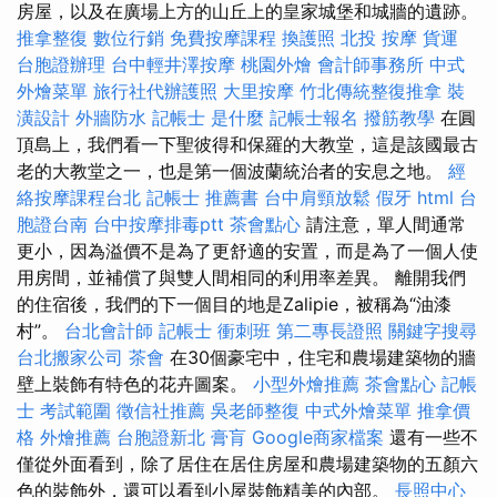
房屋，以及在廣場上方的山丘上的皇家城堡和城牆的遺跡。
推拿整復
數位行銷
免費按摩課程
換護照
北投 按摩
貨運
台胞證辦理
台中輕井澤按摩
桃園外燴
會計師事務所
中式
外燴菜單
旅行社代辦護照
大里按摩
竹北傳統整復推拿
裝
潢設計
外牆防水
記帳士 是什麼
記帳士報名
撥筋教學
在圓
頂島上，我們看一下聖彼得和保羅的大教堂，這是該國最古
老的大教堂之一，也是第一個波蘭統治者的安息之地。
經
絡按摩課程台北
記帳士 推薦書
台中肩頸放鬆
假牙
html
台
胞證台南
台中按摩排毒ptt
茶會點心
請注意，單人間通常
更小，因為溢價不是為了更舒適的安置，而是為了一個人使
用房間，並補償了與雙人間相同的利用率差異。 離開我們
的住宿後，我們的下一個目的地是Zalipie，被稱為“油漆
村”。
台北會計師
記帳士 衝刺班
第二專長證照
關鍵字搜尋
台北搬家公司
茶會
在30個豪宅中，住宅和農場建築物的牆
壁上裝飾有特色的花卉圖案。
小型外燴推薦
茶會點心
記帳
士 考試範圍
徵信社推薦
吳老師整復
中式外燴菜單
推拿價
格
外燴推薦
台胞證新北
膏肓
Google商家檔案
還有一些不
僅從外面看到，除了居住在居住房屋和農場建築物的五顏六
色的裝飾外，還可以看到小屋裝飾精美的內部。
長照中心