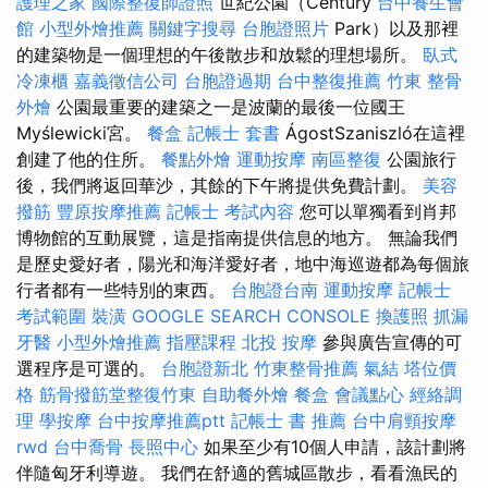
護理之家
國際整復師證照
世紀公園（Century
台中養生會
館
小型外燴推薦
關鍵字搜尋
台胞證照片
Park）以及那裡
的建築物是一個理想的午後散步和放鬆的理想場所。
臥式
冷凍櫃
嘉義徵信公司
台胞證過期
台中整復推薦
竹東 整骨
外燴
公園最重要的建築之一是波蘭的最後一位國王
Myślewicki宮。
餐盒
記帳士 套書
ÁgostSzaniszló在這裡
創建了他的住所。
餐點外燴
運動按摩
南區整復
公園旅行
後，我們將返回華沙，其餘的下午將提供免費計劃。
美容
撥筋
豐原按摩推薦
記帳士 考試內容
您可以單獨看到肖邦
博物館的互動展覽，這是指南提供信息的地方。 無論我們
是歷史愛好者，陽光和海洋愛好者，地中海巡遊都為每個旅
行者都有一些特別的東西。
台胞證台南
運動按摩
記帳士
考試範圍
裝潢
GOOGLE SEARCH CONSOLE
換護照
抓漏
牙醫
小型外燴推薦
指壓課程
北投 按摩
參與廣告宣傳的可
選程序是可選的。
台胞證新北
竹東整骨推薦
氣結
塔位價
格
筋骨撥筋堂整復竹東
自助餐外燴
餐盒
會議點心
經絡調
理
學按摩
台中按摩推薦ptt
記帳士 書 推薦
台中肩頸按摩
rwd
台中喬骨
長照中心
如果至少有10個人申請，該計劃將
伴隨匈牙利導遊。 我們在舒適的舊城區散步，看看漁民的