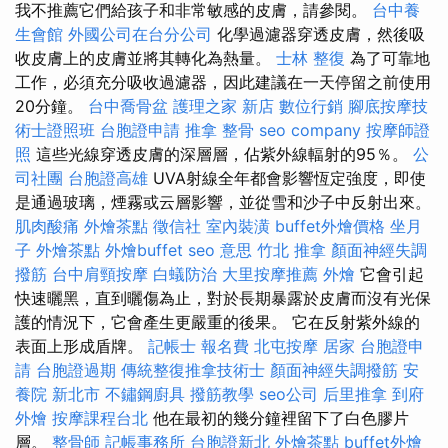
我不推薦它們給孩子和非常敏感的皮膚，請參閱。
台中養
生會館
外國公司在台分公司
化學過濾器穿透皮膚，然後吸
收皮膚上的皮膚並將其轉化為熱量。
士林 整復
為了可靠地
工作，必須充分吸收過濾器，因此建議在一天停留之前使用
20分鐘。
台中喬骨盆
護理之家 新店
數位行銷
腳底按摩技
術士證照班
台胞證申請
推拿 整骨
seo company
按摩師證
照
這些光線穿透皮膚的深層層，佔紫外線輻射的95％。
公
司社團
台胞證高雄
UVA射線全年都會影響恆定強度，即使
是通過玻璃，煙霧或云層影響，並從雪和沙子中反射出來。
肌肉酸痛
外燴茶點
徵信社
室內裝潢
buffet外燴價格
坐月
子
外燴茶點
外燴buffet
seo 意思
竹北 推拿
顏面神經失調
撥筋
台中肩頸按摩
白蟻防治
大里按摩推薦
外燴
它會引起
快速曬黑，直到曬傷為止，對於長期暴露於皮膚而沒有光保
護的情況下，它會產生更嚴重的後果。 它在反射紫外線的
表面上形成盾牌。
記帳士 報名費
北屯按摩
居家
台胞證申
請
台胞證過期
傳統整復推拿技術士
顏面神經失調撥筋
安
養院 新北市
不鏽鋼廚具
撥筋教學
seo公司
后里推拿
到府
外燴
按摩課程台北
他在最初的幾分鐘裡留下了白色膠片
層。
整骨師
記帳事務所
台胞證新北
外燴茶點
buffet外燴