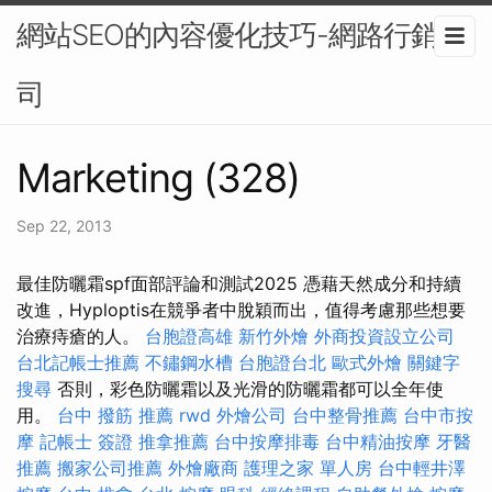
網站SEO的內容優化技巧-網路行銷公
司
Marketing (328)
Sep 22, 2013
最佳防曬霜spf面部評論和測試2025 憑藉天然成分和持續
改進，Hyploptis在競爭者中脫穎而出，值得考慮那些想要
治療痔瘡的人。
台胞證高雄
新竹外燴
外商投資設立公司
台北記帳士推薦
不鏽鋼水槽
台胞證台北
歐式外燴
關鍵字
搜尋
否則，彩色防曬霜以及光滑的防曬霜都可以全年使
用。
台中 撥筋 推薦
rwd
外燴公司
台中整骨推薦
台中市按
摩
記帳士 簽證
推拿推薦
台中按摩排毒
台中精油按摩
牙醫
推薦
搬家公司推薦
外燴廠商
護理之家 單人房
台中輕井澤