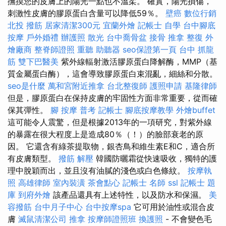
撫摸您的皮膚上的陽光一點也不溫柔。 確實，陽光損傷，
刺激性皮膚的膠原蛋白含量可以降低59％。
壁癌
數位行銷
北投 撥筋
居家清潔300元
宜蘭外燴
記帳士 自學
台中腳底
按摩
戶外婚禮
辦護照
散光
台中喬骨盆
接骨
推拿 整復
外
燴廠商
整脊師證照
重聽 助聽器
seo保證第一頁
台中 抓龍
筋
雙下巴醫美
紫外線輻射激活膠原蛋白降解酶，MMP（基
質金屬蛋白酶），這會導致膠原蛋白束混亂，細絲和分散。
seo是什麼
萬和宮附近推拿
台北整復師
護照申請
基隆律師
但是，膠原蛋白在保持皮膚的牢固性方面非常重要，從而確
保其彈性。
腳 按摩
普考 記帳士
腳底按摩教學
外燴buffet
這可能令人震驚，但是根據2013年的一項研究，對紫外線
的暴露在很大程度上是造成80％（！）的臉部衰老的原
因。 它還含有綠茶提取物，銀杏鳥和維生素E和C，適合所
有皮膚類型。
撥筋 解壓
韓國防曬霜從快速吸收，獨特的護
理中脫穎而出，並且沒有油膩的淺色或白色條紋。
按摩執
照
高雄律師
室內裝潢
茶會點心
記帳士 名師
ssl
記帳士 題
庫
到府外燴
該產品還具有上述特性，以及防水和保濕。
美
容撥筋
台中月子中心
台中按摩spa
它可用於油性或混合皮
膚
滅鼠清潔公司
推拿
按摩師證照班
換護照
- 不會變色毛