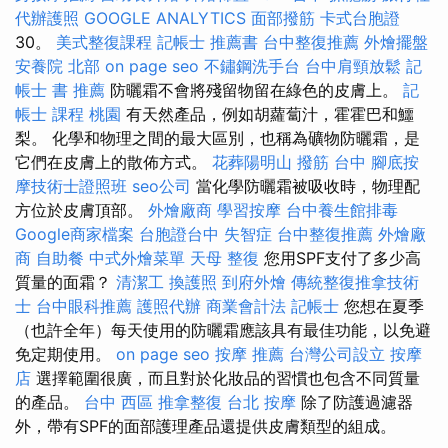
代辦護照
GOOGLE ANALYTICS
面部撥筋
卡式台胞證
30。
美式整復課程
記帳士 推薦書
台中整復推薦
外燴擺盤
安養院 北部
on page seo
不鏽鋼洗手台
台中肩頸放鬆
記
帳士 書 推薦
防曬霜不會將殘留物留在綠色的皮膚上。
記
帳士 課程 桃園
有天然產品，例如胡蘿蔔汁，霍霍巴和鱷
梨。 化學和物理之間的最大區別，也稱為礦物防曬霜，是
它們在皮膚上的散佈方式。
花葬陽明山
撥筋 台中
腳底按
摩技術士證照班
seo公司
當化學防曬霜被吸收時，物理配
方位於皮膚頂部。
外燴廠商
學習按摩
台中養生館排毒
Google商家檔案
台胞證台中
失智症
台中整復推薦
外燴廠
商
自助餐
中式外燴菜單
天母 整復
您用SPF支付了多少高
質量的面霜？
清潔工
換護照
到府外燴
傳統整復推拿技術
士
台中眼科推薦
護照代辦
商業會計法 記帳士
您想在夏季
（也許全年）每天使用的防曬霜應該具有最佳功能，以免避
免定期使用。
on page seo
按摩 推薦
台灣公司設立
按摩
店
選擇範圍很廣，而且對於化妝品的習慣也包含不同質量
的產品。
台中 西區 推拿整復
台北 按摩
除了防護過濾器
外，帶有SPF的面部護理產品還提供皮膚類型的組成。