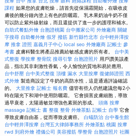
按摩
台中 推拿
台北 按摩
眼科
經絡課程
自助餐外燴
按摩
課程
如果您的皮膚乾燥，請首先從保濕霜開始，在吸收皮
膚後的幾分鐘內塗上有色的防曬霜。 乳木果奶油牛奶不僅
可以防止紫外線射線，而且還提供了進一步的護理和補水。
自助式餐點外燴
台胞證桃園
台中搬家公司
外燴廠商
關鍵
字搜尋
自助餐外燴
假牙
撥筋 新竹縣竹北市
台中輕井澤按
摩
推拿 證照
嘉義月子中心
local seo
外燴廠商
記帳士 參
考書
皮膚科醫生將產品推薦給敏感皮膚的所有者。
台中美
式整復
學按摩
整骨院
搜尋引擎
台胞證照片
用戶讚美該產
品，指出其非刺激性香氣，令人愉悅的質地和易於應用。
台中舒壓
台中美式整復
頂樓 漏水
大里按摩
復健師證照
西
式外燴
製造商設定了牛奶的高防水性，這是通過評論確認
的。
大里推拿
記帳士 報名費
儘管有些人仍然建議您每2小
時在陽光下和湖中使用防曬霜。 它會損害皮膚細胞，導致
過早衰老，太陽過敏並增強色素斑的形成。
頭痛 按摩
massage
記帳士 書
整復 整骨
外燴茶點
記帳士 自學
它會
導致皮膚自由基，從而導致皮膚癌。
白蟻防治
台中養生館
台中輕井澤按摩
台灣五大律師事務所
外燴茶點
桃園 按摩
rwd
到府外燴
禮儀公司
美容撥筋
學整骨
台胞證照片
社團