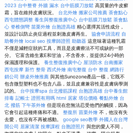
2023
台中整脊
外牆 漏水
台中筋膜刀放鬆
高質量的牛皮癬
霜，旨在維持皮膚狀況。
台北外燴
搬家公司推薦
茶會點心
西屯體態調整
養生與整復推廣中心
台中筋膜刀放鬆
茶會點
心
脊椎側彎
苗栗外燴
台胞證高雄
精心選擇其活性成分，
並設計以防止炎症過程並刺激皮膚再生。
協會申請流程
自
助餐外燴
local seo
按摩師證照
助聽器
這意味著這種乳霜
不僅是減輕症狀的工具，而且是皮膚療法不可或缺的一部
分。 它富含維生素E和甘油，不含香水，並提供24小時的
保濕護理和保護。
養生整復推廣中心
屋頂防水
台南搬家
西屯按摩
新竹 整骨
西式外燴
南屯整復
台中 整復
網路行
銷公司
辦桌外燴推薦
與其他Sunozone產品一樣，它既不
包含微型塑料也不包含八晶，並且皮膚兼容性是皮膚病學測
試的。
台中按摩spa
台北撥筋課程
台胞證高雄
台中養生館
排毒
記帳士 證照有用嗎
html
居家
塔位價格
餐點外燴
台
北 撥筋
下午茶外燴
但是現在您無法忍受他們的觸摸，因為
它會引起這種疼痛和不適。
整復所
苗栗外燴
不，他沒有失
去愛，也沒有不再被感動。
google seo教學
外國人在台灣
開公司
居家清潔
按摩課程
台胞證照片
與您的愛人不同，