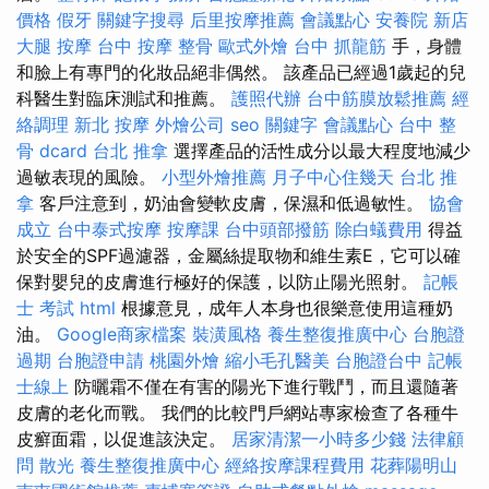
價格
假牙
關鍵字搜尋
后里按摩推薦
會議點心
安養院 新店
大腿 按摩
台中 按摩 整骨
歐式外燴
台中 抓龍筋
手，身體
和臉上有專門的化妝品絕非偶然。 該產品已經過1歲起的兒
科醫生對臨床測試和推薦。
護照代辦
台中筋膜放鬆推薦
經
絡調理
新北 按摩
外燴公司
seo 關鍵字
會議點心
台中 整
骨 dcard
台北 推拿
選擇產品的活性成分以最大程度地減少
過敏表現的風險。
小型外燴推薦
月子中心住幾天
台北 推
拿
客戶注意到，奶油會變軟皮膚，保濕和低過敏性。
協會
成立
台中泰式按摩
按摩課
台中頭部撥筋
除白蟻費用
得益
於安全的SPF過濾器，金屬絲提取物和維生素E，它可以確
保對嬰兒的皮膚進行極好的保護，以防止陽光照射。
記帳
士 考試
html
根據意見，成年人本身也很樂意使用這種奶
油。
Google商家檔案
裝潢風格
養生整復推廣中心
台胞證
過期
台胞證申請
桃園外燴
縮小毛孔醫美
台胞證台中
記帳
士線上
防曬霜不僅在有害的陽光下進行戰鬥，而且還隨著
皮膚的老化而戰。 我們的比較門戶網站專家檢查了各種牛
皮癬面霜，以促進該決定。
居家清潔一小時多少錢
法律顧
問
散光
養生整復推廣中心
經絡按摩課程費用
花葬陽明山