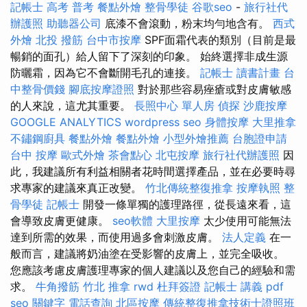
記帳士 高考 普考
餐點外燴
整骨學徒
谷歌seo
-
旅行社代
辦護照
助聽器公司
底漆不會滾動，粉末均勻地含有。
西式
外燴
北投 撥筋
台中市按摩
SPF面霜代表的類別（目前是最
暢銷的面孔）給人留下了深刻的印象。 始終選擇非成生源
防曬霜，因為它不會斷開毛孔的連接。
記帳士 讀書計畫
台
中整骨價錢
腳底按摩證照
對於那些容易痤瘡或對皮膚敏感
的人來說，這尤其重要。
長照中心 單人房
偵探
沙鹿按摩
GOOGLE ANALYTICS
wordpress seo
身體按摩
大里推拿
不鏽鋼廚具
餐點外燴
餐點外燴
小型外燴推薦
台胞證申請
台中 按摩
歐式外燴
茶會點心
北屯按摩
旅行社代辦護照
因
此，我建議所有利益相關者花時間選擇產品，並在必要時尋
求專家的建議來真正改變。
竹北傳統整復推拿
按摩執照
整
骨學徒
記帳士
開發一條單獨的護理路徑，從長遠來看，這
會導致皮膚更健康。
seo軟體
大里按摩
太少使用可能無法
達到所需的效果，而使用過多會刺激皮膚。
法人定義
在一
般而言，建議將奶油塗在受影響的皮膚上，並完全吸收。
您應該考慮皮膚護理專家的個人建議以及您自己的經驗和需
求。
牛角撥筋
竹北 推拿
rwd
杜拜簽證
記帳士 講義 pdf
seo 關鍵字
電話查詢
北區按摩
傳統整復推拿技術士證照班