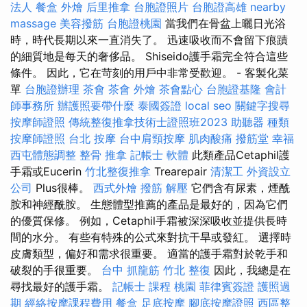
法人
餐盒
外燴
后里推拿
台胞證照片
台胞證高雄
nearby
massage
美容撥筋
台胞證桃園
當我們在骨盆上曬日光浴
時，時代長期以來一直消失了。 迅速吸收而不會留下痕蹟
的細質地是每天的奢侈品。 Shiseido護手霜完全符合這些
條件。 因此，它在苛刻的用戶中非常受歡迎。 - 客製化菜
單
台胞證辦理
茶會
茶會
外燴
茶會點心
台胞證基隆
會計
師事務所
辦護照要帶什麼
泰國簽證
local seo
關鍵字搜尋
按摩師證照
傳統整復推拿技術士證照班2023
助聽器 種類
按摩師證照
台北 按摩
台中肩頸按摩
肌肉酸痛
撥筋堂 幸福
西屯體態調整
整骨 推拿
記帳士 軟體
此類產品Cetaphil護
手霜或Eucerin
竹北整復推拿
Trearepair
清潔工
外資設立
公司
Plus很棒。
西式外燴
撥筋 解壓
它們含有尿素，煙酰
胺和神經酰胺。 生態體型推薦的產品是最好的，因為它們
的優質保修。 例如，Cetaphil手霜被深深吸收並提供長時
間的水分。 有些有特殊的公式來對抗干旱或發紅。 選擇時
皮膚類型，偏好和需求很重要。 適當的護手霜對於乾手和
破裂的手很重要。
台中 抓龍筋
竹北 整復
因此，我總是在
尋找最好的護手霜。
記帳士 課程 桃園
菲律賓簽證
護照過
期
經絡按摩課程費用
餐盒
足底按摩
腳底按摩證照
西區整