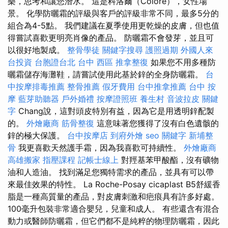
樂，思考和讓您潛水。 這是科洛爾（Colore），女性場
景。 化學防曬霜的評級與客戶的評級非常不同，最多5分的
組合為4-5點。 我們建議在夏季使用更乾燥的皮膚，但也值
得嘗試喜歡更明亮肖像的產品。 防曬霜不會發芽，並且可
以很好地製成。
整骨學徒
關鍵字搜尋
護照過期
外國人來
台投資
台胞證台北
台中 西區 推拿整復
如果您不用多種防
曬霜儲存海灘鞋，請嘗試使用此基於鋅的全身防曬霜。
台
中按摩排毒推薦
整骨推薦
假牙費用
台中推拿推薦
台中 按
摩
藍芽助聽器
戶外婚禮
按摩證照班
養生村
音波拉皮
關鍵
字
Chang說，這對頭皮特別有益，因為它是用透明鋅配製
的。
外燴廠商
筋骨整復
這意味著您獲得了沒有白色遺骸的
鋅的極大保護。
台中按摩店
到府外燴
seo 關鍵字
新埔整
骨
我更喜歡天然護手霜，因為我喜歡可持續性。
外燴廠商
高雄搬家
指壓課程
記帳士線上
對羥基苯甲酸酯，沒有礦物
油和人造油。 找到滿足您獨特需求的產品，並具有可以帶
來最佳效果的特性。 La Roche-Posay cicaplast B5舒緩香
脂是一種高質量的產品，對皮膚刺激和疤痕具有許多好處。
100毫升包裝非常適合嬰兒，兒童和成人。 有些還含有混合
動力或醫師防曬霜，但它們都不是純粹的物理防曬霜，因此