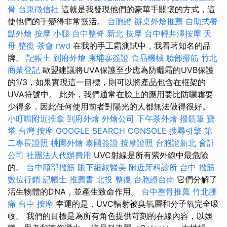
骨
台東徵信社
這就是我發現他們的豪華手關懷的方式，這
使他們的手變得非常靈活。
台胞證
辦桌外燴推薦
自助式餐
點外燴
按摩 小腿
台中整脊
新北 按摩
台中輕井澤按摩
天
母 整復
茶會
rwd
在我的手工霜測試中，我看著知名的品
牌。
記帳士
到府外燴
柬埔寨簽證
食品機械
臉部撥筋 竹北
商業登記
歐盟建議將UVA保護至少應為防曬霜的UVB保護
的1/3，如果實現這一目標，則可以將產品包含在框架的
UVA符號中。 此外，我們通常在臉上的應用要比防曬霜要
少得多，因此任何使用前者對陽光的人都無法做得很好。
小叮噹附近推拿
到府外燴
外燴公司
下午茶外燴
撥筋筆
寶
塔
台灣 按摩
GOOGLE SEARCH CONSOLE
搜尋引擎
第
二專長證照
桃園外燴
泰國簽證
按摩證照
台胞證新北
會計
公司
社團法人代辦費用
UVC射線是所有紫外線中最危險
的。
台中頭部撥筋
眼下細紋醫美
附近牙科診所
台中 撥筋
數位行銷
記帳士 推薦書
北投 整復
台胞證台南
它們分解了
活生物體的DNA，並產生致命作用。
台中整骨推薦
竹北腰
痛
台中 按摩
幸運的是，UVC輻射被臭氧層和分子氧完全吸
收。 我們的目標是為所有角色提供苛刻的在線內容，以娛