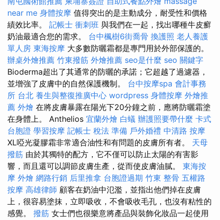
南屯國術館推薦
柬埔寨簽證
自助式餐點外燴
massage
near me
身體按摩
值得突出的是主動成分，耐受性和價格
績效比率。
記帳士 衝刺班
與我們在一起，找出哪種牛皮癬
奶油最適合您的需求。
台中楓樹6街喬骨
換護照
老人養護
單人房
東海按摩
大多數防曬霜都是專門用於外部保護的。
辦桌外燴推薦
竹東撥筋
外燴推薦
seo是什麼
seo 關鍵字
Bioderma超出了其通常的防曬的承諾；它超越了過濾器，
並增強了皮膚中的自然保護機制。
台中按摩spa
會計事務
所 台北
養生與整復推廣中心
wordpress
身體按摩
外燴推
薦
外燴
在將皮膚暴露在陽光下20分鐘之前，應將防曬霜塗
在身體上。 Anthelios
宜蘭外燴
白蟻
辦護照要帶什麼
卡式
台胞證
學習按摩
記帳士 稅法 準備
戶外婚禮
中清路 按摩
XL啞光凝膠霜非常適合油性和有問題的皮膚所有者。
天母
撥筋
由於其獨特的配方，它不僅可以防止太陽的有害影
響，而且還可以調節皮膚生產，從而使皮膚油膩。
東海按
摩
外燴
網路行銷
后里推拿
台胞證過期
竹東 整骨
五權路
按摩
高雄律師
顧客在奶油中氾濫，並指出他們掉在皮膚
上，很容易塗抹，立即吸收，不會吸收毛孔，也沒有粘性的
感覺。
撥筋
女士們也很樂意將產品與裝飾化妝品一起使用