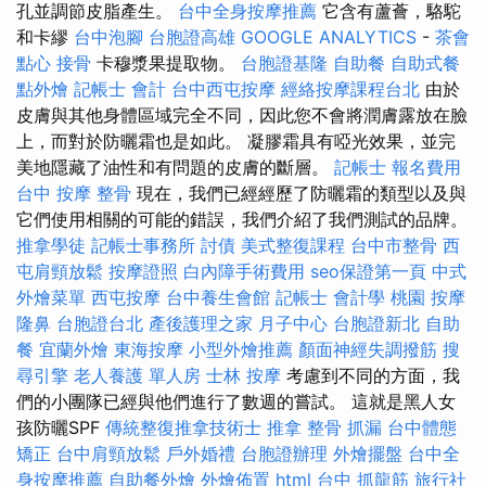
孔並調節皮脂產生。
台中全身按摩推薦
它含有蘆薈，駱駝
和卡繆
台中泡腳
台胞證高雄
GOOGLE ANALYTICS
-
茶會
點心
接骨
卡穆漿果提取物。
台胞證基隆
自助餐
自助式餐
點外燴
記帳士 會計
台中西屯按摩
經絡按摩課程台北
由於
皮膚與其他身體區域完全不同，因此您不會將潤膚露放在臉
上，而對於防曬霜也是如此。 凝膠霜具有啞光效果，並完
美地隱藏了油性和有問題的皮膚的斷層。
記帳士 報名費用
台中 按摩 整骨
現在，我們已經經歷了防曬霜的類型以及與
它們使用相關的可能的錯誤，我們介紹了我們測試的品牌。
推拿學徒
記帳士事務所
討債
美式整復課程
台中市整骨
西
屯肩頸放鬆
按摩證照
白內障手術費用
seo保證第一頁
中式
外燴菜單
西屯按摩
台中養生會館
記帳士 會計學
桃園 按摩
隆鼻
台胞證台北
產後護理之家 月子中心
台胞證新北
自助
餐
宜蘭外燴
東海按摩
小型外燴推薦
顏面神經失調撥筋
搜
尋引擎
老人養護 單人房
士林 按摩
考慮到不同的方面，我
們的小團隊已經與他們進行了數週的嘗試。 這就是黑人女
孩防曬SPF
傳統整復推拿技術士
推拿 整骨
抓漏
台中體態
矯正
台中肩頸放鬆
戶外婚禮
台胞證辦理
外燴擺盤
台中全
身按摩推薦
自助餐外燴
外燴佈置
html
台中 抓龍筋
旅行社