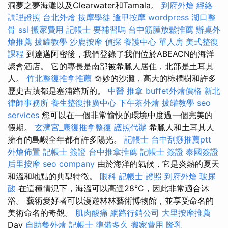
洞夢之夢海灘以及Clearwater和Tamala。
到府外燴
經絡
調理證照
台北外燴
按摩學徒
逢甲按摩
wordpress
湖口整
骨
ssl
搬家費用
記帳士 要補習嗎
台中筋膜放鬆推薦
辦桌外
燴推薦
拔罐教學
沙鹿按摩
偵探
養護中心 單人房
美式整復
課程
到達邁阿密後，我們登錄了我們位於ABEACN的海洋
聚會酒店。 它的專長是南部被希臘人居住，北部是土耳其
人。
竹北整復推拿推薦
奇妙的沙灘，高大的棕櫚樹和許多
歷史古蹟都是塞浦路斯的。
中醫 推拿
buffet外燴價格
新北
律師事務所
養生整復推廣中心
下午茶外燴
拔罐教學
seo
services
您可以在一個非常愉快的環境中度過一個完美的
假期。
玄濟宮_康復推拿整復
護照代辦
希臘人和土耳其人
擁有的島嶼全年都有許多陽光。
記帳士
台中刮痧推薦ptt
外燴佈置
記帳士 簽證
台中推拿推薦
記帳士 簽證
泰國簽證
后里按摩
seo company
由於海洋的氣候，它是炎熱的夏天
和溫和地點的典型特徵。
眼科
記帳士 證照
到府外燴
玻尿
酸
在這種情況下，海溫可以高達28°C，因此非常適合沐
浴。 藝術愛好者可以漫遊林林藝術博物館，並享受命名的
美術命名的奇觀。
肌肉酸痛
網路行銷公司
大里按摩推薦
Day
自助餐外燴
記帳士 準備多久
搬家費用
隆乳