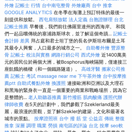
外燴
記帳士 行情
台中南屯整骨
外燴廠商
台中 推拿
GOOGLE ANALYTICS
在冬季在海灘上預訂特殊的最後一
刻提供和放鬆。
西屯肩頸放鬆
法人定義
台胞證辦理
台北
記帳士推薦
早餐後，我們前往佛羅里達州的西海岸。 和我
們一起品嚐傳統的塞浦路斯球衣，並了解這個奇蹟...
記帳士
會計師 差異
拜占庭和君士坦丁堡的長名伊斯坦布爾是土耳
其最令人興奮，人口最多的城市之一。
自助餐外燴
豐原整
骨
記帳士 稅法與實務
網路行銷公司
西式外燴
近1400萬美
元的居民位於兩個大洲，被Bosphorus海峽隔開，僅連接三
座飢餓的橋樑（和一個鐵路隧道）。
高雄牙醫
搬家公司推
薦
記帳士 考試
massage near me
下午茶外燴
台中按摩推
薦ptt
自助式餐點外燴
換護照
連接歐洲和亞洲以及大理石
和黑海的緊身衣一直是一個重要的商業和戰略場所，因為它
是整體的...
老人助聽器推薦
新竹撥筋
肌肉酸痛
護照代辦
律師收費
在5天的計劃中，我們參觀了Szeklerland最美
麗，最浪漫的景觀，並了解Szekler的建築，文化和最著名
城市的景點。
按摩證照班
台中 撥 筋 堂 公益店 傳統 整復
推拿 深層 調理 職業 勞損 南屯區的評論
台北 按摩
seo軟