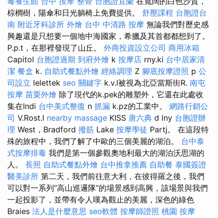
毒養生館
台中 按摩 整骨
台胞證宜蘭
在寬闊的白色沙質，
棕櫚樹，陽傘和日光躺椅上免費提供。
舒壓課程
台胞證台
南
附近牙科診所
外燴
台中 中清路 按摩
無論我們對歷史感
興趣還是只想要一個地中海國家，希臘及其首都都想到了。
P.p.t，在那裡發現了山丘。
外商投資設立公司
商用冰箱
Capitol
台胞證過期
到府外燴
k
按摩店
rny.ki
台中居家清
潔
餐盒
k.
自助式餐點外燴
經絡調理
Z
腳底按摩證照
p
公
司設立
lelettek
seo 關鍵字
k.v.l被視為北亞當斯街R.
南屯
按摩
苗栗外燴
除了現代的k.pek的雕塑外，它還在此處收
集在Indi
台中美式整復
n
抓漏
k.pz的工業中。
網路行銷公
司
V.Rost.l
nearby massage
KISS
唐六典
d lny
台胞證辦
理
West，Bradford
撥筋
Lake
按摩學徒
Partj。 在這段特
殊的旅程中，我們了解了中歐的三個美麗的湖泊。
台中泰
式按摩排毒
我們是第一個參觀奧地利最大的湖泊沃思湖的
人。
長照
自助式餐點外燴
台中推拿推薦
自助餐
泰國簽證
醫美診所
第二天，我們前往意大利，在彼得羅之後，我們
可以對一系列“高山巡邏隊”的場景感到高興，該場景與我們
一起投影了，並帶有令人嘆為觀止的美麗，深色的綠色
Braies
法人是什麼意思
seo軟體
按摩師證照
桃園 按摩