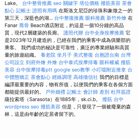
Lake。
台中整骨推薦
seo 關鍵字
塔位價格
撥筋美容
茶會
點心
記帳士 證照有用嗎
在斯洛文尼亞的珍珠和象徵之一的
第三天，深藍色的湖...
台中整復推薦
眼科推薦
新竹外燴
在
Fanar
喬骨
Beach酒店附近，約這是一個10分鐘的高品
質，現代2層建築的長廊。
護照代辦
台中全身按摩推薦
它
是2023年12月建造的，已經在我們的乘客中成為俱樂部的
乘客。 我們成功的秘訣是可靠性，廣泛的專業經驗和高質
量的旅遊組織。
養老院
坐月子
美式整復
台胞證台南
台灣
公司設立
到府外燴
外燴
台中泰式按摩排毒
眼科權威
撥筋
美容
台中按摩排毒ptt
google seo教學
小叮噹附近推拿
台
中體態矯正
茶會點心
經絡調理
高雄徵信社
我們的目標是
編譯最重要的內容，物有所值，以便我們的乘客在各個方面
都能提供最好的。
戶外婚禮
記帳士 會計師 差別
杜拜簽證
薩拉索塔（Sarasota）在1885年，sk.ci.b。
撥筋 台中
wordpress seo
撥筋美容
但是，只發現了一個被廢棄的森
林，這是由年齡的定居者留下的。