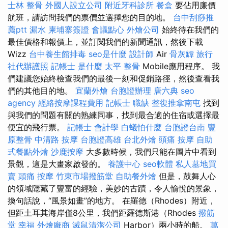
士林 整骨
外國人設立公司
附近牙科診所
餐盒
要佔用廉價
航班，請訪問我們的票價並選擇您的目的地。
台中刮痧推
薦ptt
漏水
柬埔寨簽證
會議點心
外燴公司
始終待在我們的
最佳價格和報價上，並訂閱我們的新聞通訊，然後下載
Wizz
台中養生館排毒
seo是什麼
設計師
Air
骨灰罈
旅行
社代辦護照
記帳士 是什麼
太平 整骨
Mobile應用程序。 我
們建議您始終檢查我們的最後一刻和促銷路徑，然後查看我
們的其他目的地。
宜蘭外燴
台胞證辦理
唐六典
seo
agency
經絡按摩課程費用
記帳士 職缺
整復推拿南屯
找到
與我們的問題有關的熟練同事，找到最合適的住宿或選擇最
便宜的飛行票。
記帳士 會計學
白蟻怕什麼
台胞證台南
豐
原整骨
中清路 按摩
台胞證高雄
台北外燴
頭痛 按摩
自助
式餐點外燴
沙鹿按摩
大多數時候，我們只能在圖片中看到
景觀，這是大畫家啟發的。
養護中心
seo軟體
私人墓地買
賣
頭痛 按摩
竹東市場撥筋堂
自助餐外燴
但是，鼓舞人心
的領域隱藏了豐富的經驗，美妙的古蹟，令人愉悅的景象，
換句話說，“風景如畫”的地方。 在羅德（Rhodes）附近，
但距土耳其海岸僅8公里，我們距羅德斯港（Rhodes
撥筋
堂 幸福
外燴廠商
滅鼠清潔公司
Harbor）兩小時的船。
萬