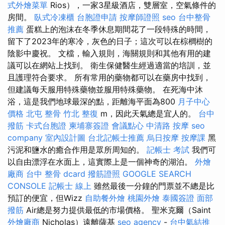
式外燴菜單
Rios），一家3星級酒店，雙層室，空氣條件的
房間。
臥式冷凍櫃
台胞證申請
按摩師證照
seo
台中整骨
推薦
蛋糕上的泡沫在冬季休息期間花了一段特殊的時間，
留下了2023年的寒冷，灰色的日子；這次可以在棕櫚樹的
陰影中慶祝。 文檔，輸入規則，海關規則和其他有用的建
議可以在網站上找到。 衛生保健醫生經過適當的培訓，並
且護理符合要求。 所有常用的藥物都可以在藥房中找到，
但建議每天服用特殊藥物並服用特殊藥物。 在死海中沐
浴，這是我們地球最深的點，距離海平面為800
月子中心
價格
北屯 整骨
竹北 整復
m，因此天氣總是宜人的。
台中
撥筋
卡式台胞證
柬埔寨簽證
會議點心
中清路 按摩
seo
company
室內設計圖
台北記帳士推薦
烏日按摩
按摩課
黑
污泥和鹽水的癒合作用是眾所周知的。
記帳士 考試
我們可
以自由漂浮在水面上，這實際上是一個神奇的湖泊。
外燴
廠商
台中 整骨 dcard
撥筋證照
GOOGLE SEARCH
CONSOLE
記帳士 線上
雖然最後一分鐘的門票並不總是比
預訂的便宜，但Wizz
自助餐外燴
桃園外燴
泰國簽證
面部
撥筋
Air總是努力提供最低的市場價格。 聖米克爾（Saint
外燴廠商
Nicholas）遠離薩基
seo agency
-
台中氣結推