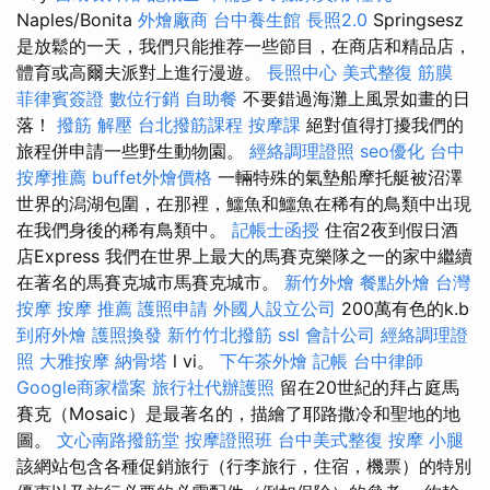
Naples/Bonita
外燴廠商
台中養生館
長照2.0
Springsesz
是放鬆的一天，我們只能推荐一些節目，在商店和精品店，
體育或高爾夫派對上進行漫遊。
長照中心
美式整復 筋膜
菲律賓簽證
數位行銷
自助餐
不要錯過海灘上風景如畫的日
落！
撥筋 解壓
台北撥筋課程
按摩課
絕對值得打擾我們的
旅程併申請一些野生動物園。
經絡調理證照
seo優化
台中
按摩推薦
buffet外燴價格
一輛特殊的氣墊船摩托艇被沼澤
世界的潟湖包圍，在那裡，鱷魚和鱷魚在稀有的鳥類中出現
在我們身後的稀有鳥類中。
記帳士函授
住宿2夜到假日酒
店Express 我們在世界上最大的馬賽克樂隊之一的家中繼續
在著名的馬賽克城市馬賽克城市。
新竹外燴
餐點外燴
台灣
按摩
按摩 推薦
護照申請
外國人設立公司
200萬有色的k.b
到府外燴
護照換發
新竹竹北撥筋
ssl
會計公司
經絡調理證
照
大雅按摩
納骨塔
l vi。
下午茶外燴
記帳
台中律師
Google商家檔案
旅行社代辦護照
留在20世紀的拜占庭馬
賽克（Mosaic）是最著名的，描繪了耶路撒冷和聖地的地
圖。
文心南路撥筋堂
按摩證照班
台中美式整復
按摩 小腿
該網站包含各種促銷旅行（行李旅行，住宿，機票）的特別