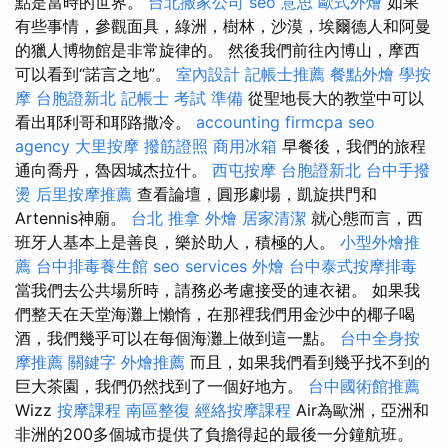
點是當時的世界。
台北搬家公司
seo 意思
歐式外燴
如果
有些事情，參觀面具，綠洲，樹林，沙漠，埃爾德人和阿曼
的獵人博物館是非常旋律的。 然後我們前往內博山，摩西
可以看到“諾言之地”。
室內設計
記帳士推薦
餐點外燴
學按
摩
台胞證新北
記帳士 考試 準備
從聖地長大的教堂中可以
看出耶利哥和耶路撒冷。
accounting firmcpa
seo
agency
大里按摩
撥筋證照
商用冰箱
早餐後，我們的旅程
通向喬丹，魯因城杰拉什。
西屯按摩
台胞證新北
台中手撥
燙
后里按摩推薦
查看論壇，圓形劇場，凱旋拱門和
Artennis神廟。
台北 推拿
外燴
居家清潔
就心態而言，西
班牙人基本上是善良，樂於助人，積極的人。
小型外燴推
薦
台中排毒養生館
seo services
外燴
台中泰式按摩排毒
當我們去公共場所時，請務必考慮接受的連衣裙。 如果我
們整天在天堂海灘上懶惰，在那裡我們用金沙中的椰子喝
酒，我們幾乎可以在每個海灘上做到這一點。
台中全身按
摩推薦
關鍵字
外燴推薦
而且，如果我們看到幾乎找不到的
巨大茶園，我們仍然找到了一個好地方。
台中國術館推薦
Wizz
按摩課程
南區整復
經絡按摩課程
Air為歐洲，亞洲和
非洲的200多個城市提供了負擔得起的最後一分鐘航班。