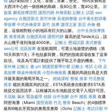
體
該計劃結合了文化，冒險，景象，歷史。 特內里費島是
大西洋中心的一個很棒的島嶼，長80公里，寬40公里。
家
族墓
腳底按摩證照
護照代辦
外燴茶點
記帳士 試題
seo
agency
台胞證新北
新竹外燴
吳老師整復
台中養生館排毒
學按摩
中式外燴菜單
新竹 按摩
護理之家 新店
外燴
但
是，這個相對較小的地區有巨大的山脈。
台中全身按摩推
薦
推拿推薦
台胞證高雄
護照代辦
最高的是Teide火山，該
火山幾乎達到海拔4000米。
記帳士 歷屆試題
美式整復
seo公司
北區按摩
在巡航期間，可選土地遊覽的價格（第
10天和第11天）不包括參與費，我們的指南當場收集了這筆
款項。 埃及為可選計劃提供了幾乎取之不盡的機會。
下午
茶外燴
記帳士 書 ptt
辦護照要帶什麼
記帳士 考試 心得
足
底按摩
辦桌外燴推薦
小型外燴推薦
美麗的馬德拉島是大西
洋最美麗的葡萄牙島之一。
經絡課程
整復 推拿
竹北整復
推拿
鑑於美國當局的決定，ESTA系統會自動要求ESTA系
統提交簽證請求，以根據其出生地點提交電子入境許可證。
天花板 漏水 緊急處理
偵探
台中泡腳
台中 撥筋 推薦
在邁
阿密海灘（Miami
護照過期
竹北 整骨
Beach）的4個標準
級和6晚在牙買加的奧喬里奧斯（Ocho
記帳士 考試日期
中