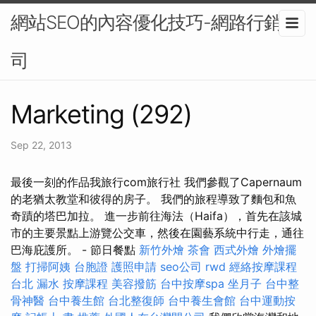
網站SEO的內容優化技巧-網路行銷公
司
Marketing (292)
Sep 22, 2013
最後一刻的作品我旅行com旅行社 我們參觀了Capernaum
的老猶太教堂和彼得的房子。 我們的旅程導致了麵包和魚
奇蹟的塔巴加拉。 進一步前往海法（Haifa），首先在該城
市的主要景點上游覽公交車，然後在園藝系統中行走，通往
巴海庇護所。 - 節日餐點
新竹外燴
茶會
西式外燴
外燴擺
盤
打掃阿姨
台胞證
護照申請
seo公司
rwd
經絡按摩課程
台北
漏水
按摩課程
美容撥筋
台中按摩spa
坐月子
台中整
骨神醫
台中養生館
台北整復師
台中養生會館
台中運動按