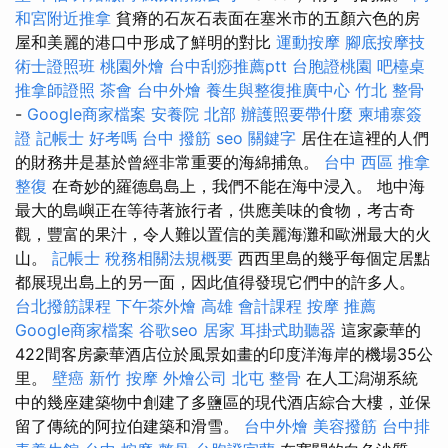
和宮附近推拿
貧瘠的石灰石表面在塞米市的五顏六色的房
屋和美麗的港口中形成了鮮明的對比
運動按摩
腳底按摩技
術士證照班
桃園外燴
台中刮痧推薦ptt
台胞證桃園
吧檯桌
推拿師證照
茶會
台中外燴
養生與整復推廣中心
竹北 整骨
-
Google商家檔案
安養院 北部
辦護照要帶什麼
柬埔寨簽
證
記帳士 好考嗎
台中 撥筋
seo 關鍵字
居住在這裡的人們
的財務井是基於曾經非常重要的海綿捕魚。
台中 西區 推拿
整復
在奇妙的羅德島島上，我們不能在海中浸入。 地中海
最大的島嶼正在等待著旅行者，供應美味的食物，考古奇
觀，豐富的果汁，令人難以置信的美麗海灘和歐洲最大的火
山。
記帳士 稅務相關法規概要
西西里島的幾乎每個定居點
都展現出島上的另一面，因此值得發現它們中的許多人。
台北撥筋課程
下午茶外燴
高雄 會計課程
按摩 推薦
Google商家檔案
谷歌seo
居家
耳掛式助聽器
這家豪華的
422間客房豪華酒店位於風景如畫的印度洋海岸的機場35公
里。
壁癌
新竹 按摩
外燴公司
北屯 整骨
在人工潟湖系統
中的幾座建築物中創建了多鹽區的現代酒店綜合大樓，並保
留了傳統的阿拉伯建築和滑雪。
台中外燴
美容撥筋
台中排