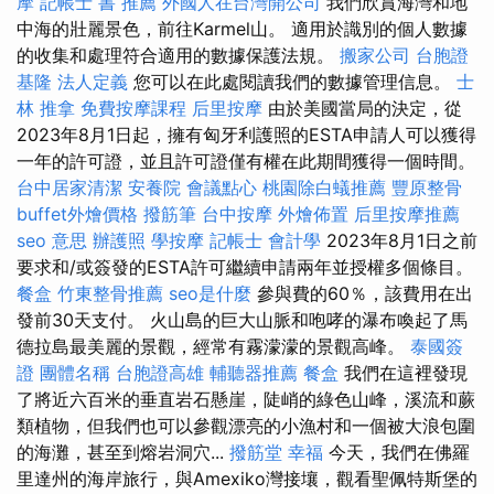
摩
記帳士 書 推薦
外國人在台灣開公司
我們欣賞海灣和地
中海的壯麗景色，前往Karmel山。 適用於識別的個人數據
的收集和處理符合適用的數據保護法規。
搬家公司
台胞證
基隆
法人定義
您可以在此處閱讀我們的數據管理信息。
士
林 推拿
免費按摩課程
后里按摩
由於美國當局的決定，從
2023年8月1日起，擁有匈牙利護照的ESTA申請人可以獲得
一年的許可證，並且許可證僅有權在此期間獲得一個時間。
台中居家清潔
安養院
會議點心
桃園除白蟻推薦
豐原整骨
buffet外燴價格
撥筋筆
台中按摩
外燴佈置
后里按摩推薦
seo 意思
辦護照
學按摩
記帳士 會計學
2023年8月1日之前
要求和/或簽發的ESTA許可繼續申請兩年並授權多個條目。
餐盒
竹東整骨推薦
seo是什麼
參與費的60％，該費用在出
發前30天支付。 火山島的巨大山脈和咆哮的瀑布喚起了馬
德拉島最美麗的景觀，經常有霧濛濛的景觀高峰。
泰國簽
證
團體名稱
台胞證高雄
輔聽器推薦
餐盒
我們在這裡發現
了將近六百米的垂直岩石懸崖，陡峭的綠色山峰，溪流和蕨
類植物，但我們也可以參觀漂亮的小漁村和一個被大浪包圍
的海灘，甚至到熔岩洞穴...
撥筋堂 幸福
今天，我們在佛羅
里達州的海岸旅行，與Amexiko灣接壤，觀看聖佩特斯堡的