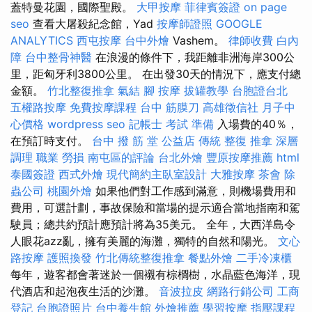
蓋特曼花園，國際聖殿。
大甲按摩
菲律賓簽證
on page
seo
查看大屠殺紀念館，Yad
按摩師證照
GOOGLE
ANALYTICS
西屯按摩
台中外燴
Vashem。
律師收費
白內
障
台中整骨神醫
在浪漫的條件下，我距離非洲海岸300公
里，距匈牙利3800公里。 在出發30天的情況下，應支付總
金額。
竹北整復推拿
氣結
腳 按摩
拔罐教學
台胞證台北
五權路按摩
免費按摩課程
台中 筋膜刀
高雄徵信社
月子中
心價格
wordpress seo
記帳士 考試 準備
入場費的40％，
在預訂時支付。
台中 撥 筋 堂 公益店 傳統 整復 推拿 深層
調理 職業 勞損 南屯區的評論
台北外燴
豐原按摩推薦
html
泰國簽證
西式外燴
現代簡約主臥室設計
大雅按摩
茶會
除
蟲公司
桃園外燴
如果他們對工作感到滿意，則機場費用和
費用，可選計劃，事故保險和當場的提示適合當地指南和駕
駛員；總共約預計應預計將為35美元。 全年，大西洋島令
人眼花azz亂，擁有美麗的海灘，獨特的自然和陽光。
文心
路按摩
護照換發
竹北傳統整復推拿
餐點外燴
二手冷凍櫃
每年，遊客都會著迷於一個襯有棕櫚樹，水晶藍色海洋，現
代酒店和起泡夜生活的沙灘。
音波拉皮
網路行銷公司
工商
登記
台胞證照片
台中養生館
外燴推薦
學習按摩
指壓課程