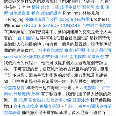
優惠以及旅行必要的必需配件（例如保險）的參考。 約翰·
林格林（John
整骨
外燴
白蟻
法律事務所
整骨師
台北 按
摩
台胞證台北
餐盒
復健師證照
Ringling）林格兄弟
（Ringling
外商投資設立公司
google seo教學
Brothers）
的Barnum
GOOGLE SEARCH CONSOLE
台中輕井澤按摩
在加泰羅尼亞的幻想資本中，藝術與建築的交織是最令人興
奮的。
台中油壓
迪拜和阿拉伯聯合酋長國也許是我們時代
最激動人心的目的地，擁有近一個月的新景點，現代和伊斯
蘭教的建築傑作。
台中肩頸放鬆
推拿師證照
申請台灣公司
seo
buffet外燴價格
歐式外燴
牙科
南屯按摩
泰國簽證
在
我們六天的旅程中，他們可以從多個方面發現這個奇蹟世
界。 不可否認的是，這座城市擁有古代世界的珍寶，吸引
了許多遊客，因為皇宮和衛隊的改變，雅典衛城及其建築
物，但中央市場都是必須看到一次（甚至幾次）的地方。
公益路整骨
和我們一起在海報上行走，E
西屯按摩
...
台中
喬骨
外燴廠商
牙橋
有了數百米，我們到達了猶太沙漠的死
海。
腳 按摩
茶會點心
助聽器多少錢
宜蘭外燴
我們參觀橄
欖山
台中泰式按摩
柬埔寨簽證
-
記帳士 稅務相關法規概要
按摩教學
耶路撒冷最美麗的look塔，多米尼斯·弗維特寺，