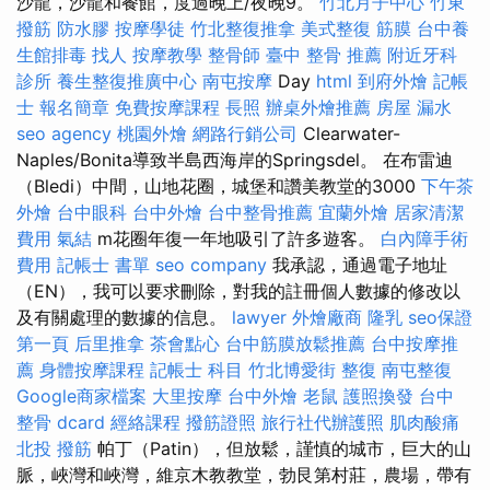
沙龍，沙龍和餐館，度過晚上/夜晚9。
竹北月子中心
竹東
撥筋
防水膠
按摩學徒
竹北整復推拿
美式整復 筋膜
台中養
生館排毒
找人
按摩教學
整骨師
臺中 整骨 推薦
附近牙科
診所
養生整復推廣中心
南屯按摩
Day
html
到府外燴
記帳
士 報名簡章
免費按摩課程
長照
辦桌外燴推薦
房屋 漏水
seo agency
桃園外燴
網路行銷公司
Clearwater-
Naples/Bonita導致半島西海岸的Springsdel。 在布雷迪
（Bledi）中間，山地花圈，城堡和讚美教堂的3000
下午茶
外燴
台中眼科
台中外燴
台中整骨推薦
宜蘭外燴
居家清潔
費用
氣結
m花圈年復一年地吸引了許多遊客。
白內障手術
費用
記帳士 書單
seo company
我承認，通過電子地址
（EN），我可以要求刪除，對我的註冊個人數據的修改以
及有關處理的數據的信息。
lawyer
外燴廠商
隆乳
seo保證
第一頁
后里推拿
茶會點心
台中筋膜放鬆推薦
台中按摩推
薦
身體按摩課程
記帳士 科目
竹北博愛街 整復
南屯整復
Google商家檔案
大里按摩
台中外燴
老鼠
護照換發
台中
整骨 dcard
經絡課程
撥筋證照
旅行社代辦護照
肌肉酸痛
北投 撥筋
帕丁（Patin），但放鬆，謹慎的城市，巨大的山
脈，峽灣和峽灣，維京木教教堂，勃艮第村莊，農場，帶有