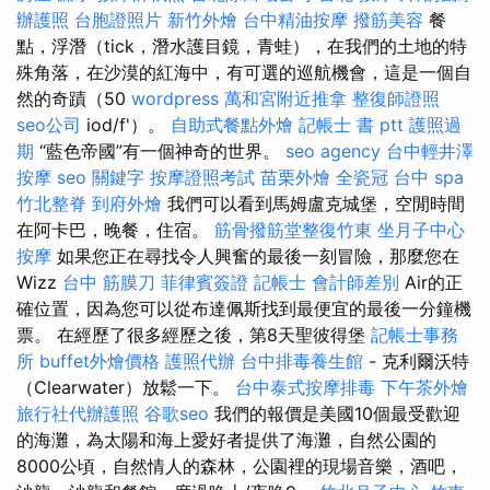
辦護照
台胞證照片
新竹外燴
台中精油按摩
撥筋美容
餐
點，浮潛（tick，潛水護目鏡，青蛙），在我們的土地的特
殊角落，在沙漠的紅海中，有可選的巡航機會，這是一個自
然的奇蹟（50
wordpress
萬和宮附近推拿
整復師證照
seo公司
iod/f'）。
自助式餐點外燴
記帳士 書 ptt
護照過
期
“藍色帝國”有一個神奇的世界。
seo agency
台中輕井澤
按摩
seo 關鍵字
按摩證照考試
苗栗外燴
全瓷冠
台中 spa
竹北整脊
到府外燴
我們可以看到馬姆盧克城堡，空閒時間
在阿卡巴，晚餐，住宿。
筋骨撥筋堂整復竹東
坐月子中心
按摩
如果您正在尋找令人興奮的最後一刻冒險，那麼您在
Wizz
台中 筋膜刀
菲律賓簽證
記帳士 會計師差別
Air的正
確位置，因為您可以從布達佩斯找到最便宜的最後一分鐘機
票。 在經歷了很多經歷之後，第8天聖彼得堡
記帳士事務
所
buffet外燴價格
護照代辦
台中排毒養生館
- 克利爾沃特
（Clearwater）放鬆一下。
台中泰式按摩排毒
下午茶外燴
旅行社代辦護照
谷歌seo
我們的報價是美國10個最受歡迎
的海灘，為太陽和海上愛好者提供了海灘，自然公園的
8000公頃，自然情人的森林，公園裡的現場音樂，酒吧，