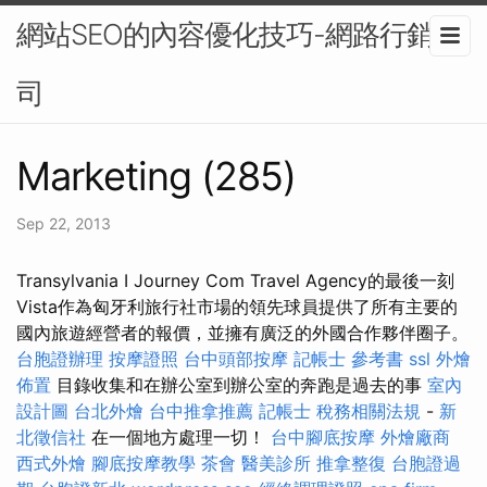
網站SEO的內容優化技巧-網路行銷公
司
Marketing (285)
Sep 22, 2013
Transylvania I Journey Com Travel Agency的最後一刻
Vista作為匈牙利旅行社市場的領先球員提供了所有主要的
國內旅遊經營者的報價，並擁有廣泛的外國合作夥伴圈子。
台胞證辦理
按摩證照
台中頭部按摩
記帳士 參考書
ssl
外燴
佈置
目錄收集和在辦公室到辦公室的奔跑是過去的事
室內
設計圖
台北外燴
台中推拿推薦
記帳士 稅務相關法規
-
新
北徵信社
在一個地方處理一切！
台中腳底按摩
外燴廠商
西式外燴
腳底按摩教學
茶會
醫美診所
推拿整復
台胞證過