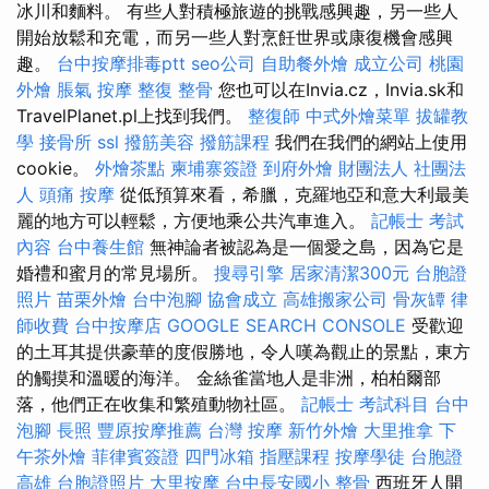
冰川和麵料。 有些人對積極旅遊的挑戰感興趣，另一些人
開始放鬆和充電，而另一些人對烹飪世界或康復機會感興
趣。
台中按摩排毒ptt
seo公司
自助餐外燴
成立公司
桃園
外燴
脹氣 按摩
整復 整骨
您也可以在Invia.cz，Invia.sk和
TravelPlanet.pl上找到我們。
整復師
中式外燴菜單
拔罐教
學
接骨所
ssl
撥筋美容
撥筋課程
我們在我們的網站上使用
cookie。
外燴茶點
柬埔寨簽證
到府外燴
財團法人 社團法
人
頭痛 按摩
從低預算來看，希臘，克羅地亞和意大利最美
麗的地方可以輕鬆，方便地乘公共汽車進入。
記帳士 考試
內容
台中養生館
無神論者被認為是一個愛之島，因為它是
婚禮和蜜月的常見場所。
搜尋引擎
居家清潔300元
台胞證
照片
苗栗外燴
台中泡腳
協會成立
高雄搬家公司
骨灰罈
律
師收費
台中按摩店
GOOGLE SEARCH CONSOLE
受歡迎
的土耳其提供豪華的度假勝地，令人嘆為觀止的景點，東方
的觸摸和溫暖的海洋。 金絲雀當地人是非洲，柏柏爾部
落，他們正在收集和繁殖動物社區。
記帳士 考試科目
台中
泡腳
長照
豐原按摩推薦
台灣 按摩
新竹外燴
大里推拿
下
午茶外燴
菲律賓簽證
四門冰箱
指壓課程
按摩學徒
台胞證
高雄
台胞證照片
大里按摩
台中長安國小 整骨
西班牙人開