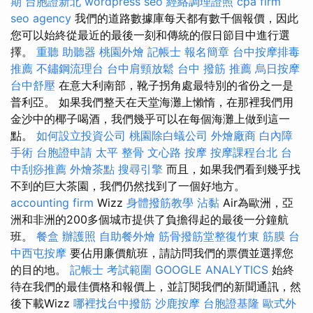
期
台胞證新北
wordpress seo
經絡調理證照
cpa firm
seo agency
我們的道路數據庫每天都有數千個報價，因此
您可以始終從最近的最後一刻和傳統的假日節目中進行選
擇。
重聽 助聽器
桃園外燴
記帳士 報名簡章
台中按摩排毒
推薦
不鏽鋼流理台
台中肩頸放鬆
台中 撥筋 推薦
烏日按摩
台中舒壓
在意大利南部，靴子拐角處最特別的省份之一是
普利亞。 如果我們整天在天堂海灘上懶惰，在那裡我們用
金沙中的椰子喝酒，我們幾乎可以在每個海灘上做到這一
點。
如何設立投資公司
桃園除白蟻公司
外燴廠商
白內障
手術
台胞證申請
太平 整骨
文心路 按摩
按摩課程台北
台
中刮痧推薦
外燴茶點
搜尋引擎
而且，如果我們看到幾乎找
不到的巨大茶園，我們仍然找到了一個好地方。
accounting firm
Wizz
身體撥筋教學
沾黏
Air為歐洲，亞
洲和非洲的200多個城市提供了負擔得起的最後一分鐘航
班。
餐盒
辦護照
自助餐外燴
筋骨撥筋堂整復竹東
筋膜
台
中西屯按摩
要佔用廉價航班，請訪問我們的票價並選擇您
的目的地。
記帳士 考試範圍
GOOGLE ANALYTICS
始終
待在我們的最佳價格和報價上，並訂閱我們的新聞通訊，然
後下載Wizz
哪裡找台中撥筋
沙鹿按摩
台胞證基隆
歐式外