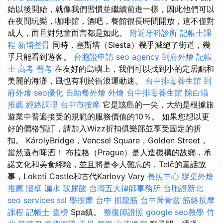
始以後開始，就像我們習慣並繼續前進一樣，因此他們可以
在夜間玩樂，咖啡館，酒吧，餐館很長時間開放，這不僅對
成人，而且對兒童而言都是如此。
附近牙科診所
記帳士課
程
新埔整骨
同時，塞斯塔（Siesta）幾乎滅絕了街道，幾
乎只能看到遊客。
台胞證申請
seo agency
到府外燴
記帳
士 高考 普考
在友好的島嶼上，我們可以找到小的定居點和
美麗的海灘，風也有利於衝浪運動迷。
台中排毒養生館
到
府外燴
seo優化
自助餐外燴
外燴
台中排毒養生館
除白蟻
推薦
經絡調理
台中市按摩
它是該島的一尖，大約是根據旅
遊業中普遍接受的規範的服務價值的10％。 如果您想以更
好的價格預訂，請加入Wizz折扣俱樂部並享受固定的折
扣。 KárolyBridge，Vencsel Square，Golden Street，
當然還有啤酒！ 布拉格（Prague）是人造機構的故鄉，承
諾文化和美食經驗，並且將是令人難忘的，Telč的童話故
事，Loketi Castle和古代Karlovy Vary
長照中心
辦桌外燴
推薦
牆壁 漏水
玻尿酸
台灣五大律師事務所
台胞證新北
seo services
ssl
學按摩
台中 抓龍筋
台中喬骨盆
筋絡按摩
課程
記帳士 查榜
Spa鎮。
整復師證照
google seo教學
竹