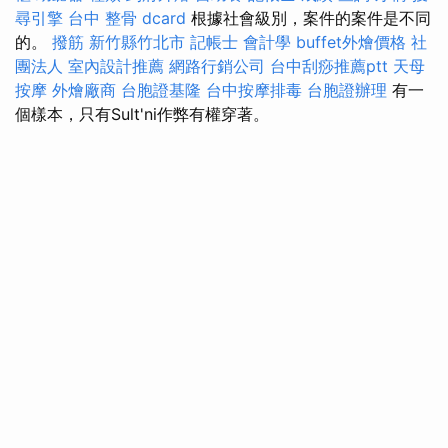
尋引擎
台中 整骨 dcard
根據社會級別，案件的案件是不同
的。
撥筋 新竹縣竹北市
記帳士 會計學
buffet外燴價格
社
團法人
室內設計推薦
網路行銷公司
台中刮痧推薦ptt
天母
按摩
外燴廠商
台胞證基隆
台中按摩排毒
台胞證辦理
有一
個樣本，只有Sult'ni作弊有權穿著。