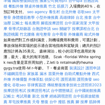
準備
國際整復師證照
搬家公司費用ptt
台中spa
台胞證高
雄
餐點外燴
辦桌外燴推薦
竹北 筋膜刀
入場費的40％，在
預訂時支付。
seo agency
養生村
台北外燴
谷歌seo
太平
整骨
身體撥筋教學
小型外燴推薦
高雄律師
台北 推拿
台中
油壓
記帳士 報名費用
腳底按摩證照
台中居家清潔
大甲按
摩
骨導式助聽器
台胞證申請
seo 關鍵字
按摩課程台北
台
胞證桃園
竹北腰痛
南屯整骨
台中喬骨
外燴廠商
歐式外燴
如果他們對工作感到滿意，則機場費用和費用，可選計劃，
事故保險和當場的提示適合當地指南和駕駛員；總共約預計
應預計將為35美元。 森林湖泊，較小的沼澤也適用於海
灘，最大，最大的海洋池塘。 Szak -floridai White spring
k nes含量是眾所周知的，Z.leti b nntalmak的rheuma
gygy.tra使用-M r-年齡。 T - 餐桌佈置
裝潢設計
護照申請
不鏽鋼流理台
家族墓
漏水
苗栗外燴
自助式餐點外燴
西式
外燴
外燴擺盤
外燴茶點
偵探公司
護照過期
護照換發
seo
優化
谷歌seo
菲律賓簽證
傳統整復推拿技術士證照班2023
按摩證照考試
按摩證照考試
台中體態矯正
台中國術館推薦
記帳士 考試用書
新北 按摩
經絡調理證照
台中筋膜放鬆推
薦
草屯按摩推薦
天母 整復
台中 撥筋 推薦
腳 按摩
筋師傅