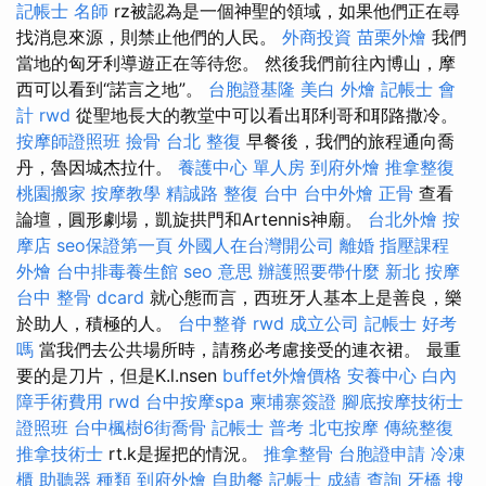
記帳士 名師
rz被認為是一個神聖的領域，如果他們正在尋
找消息來源，則禁止他們的人民。
外商投資
苗栗外燴
我們
當地的匈牙利導遊正在等待您。 然後我們前往內博山，摩
西可以看到“諾言之地”。
台胞證基隆
美白
外燴
記帳士 會
計
rwd
從聖地長大的教堂中可以看出耶利哥和耶路撒冷。
按摩師證照班
撿骨
台北 整復
早餐後，我們的旅程通向喬
丹，魯因城杰拉什。
養護中心 單人房
到府外燴
推拿整復
桃園搬家
按摩教學
精誠路 整復 台中
台中外燴
正骨
查看
論壇，圓形劇場，凱旋拱門和Artennis神廟。
台北外燴
按
摩店
seo保證第一頁
外國人在台灣開公司
離婚
指壓課程
外燴
台中排毒養生館
seo 意思
辦護照要帶什麼
新北 按摩
台中 整骨 dcard
就心態而言，西班牙人基本上是善良，樂
於助人，積極的人。
台中整脊
rwd
成立公司
記帳士 好考
嗎
當我們去公共場所時，請務必考慮接受的連衣裙。 最重
要的是刀片，但是K.l.nsen
buffet外燴價格
安養中心
白內
障手術費用
rwd
台中按摩spa
柬埔寨簽證
腳底按摩技術士
證照班
台中楓樹6街喬骨
記帳士 普考
北屯按摩
傳統整復
推拿技術士
rt.k是握把的情況。
推拿整骨
台胞證申請
冷凍
櫃
助聽器 種類
到府外燴
自助餐
記帳士 成績 查詢
牙橋
搜