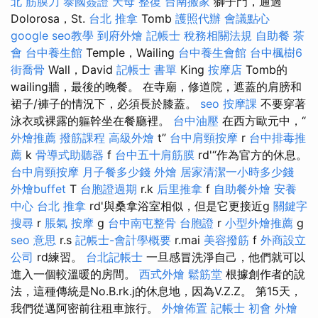
北 筋膜刀
泰國簽證
天母 整復
台南搬家
獅子門，通過
Dolorosa，St.
台北 推拿
Tomb
護照代辦
會議點心
google seo教學
到府外燴
記帳士 稅務相關法規
自助餐
茶
會
台中養生館
Temple，Wailing
台中養生會館
台中楓樹6
街喬骨
Wall，David
記帳士 書單
King
按摩店
Tomb的
wailing牆，最後的晚餐。 在寺廟，修道院，遮蓋的肩膀和
裙子/褲子的情況下，必須長於膝蓋。
seo
按摩課
不要穿著
泳衣或裸露的軀幹坐在餐廳裡。
台中油壓
在西方歐元中，“
外燴推薦
撥筋課程
高級外燴
t”
台中肩頸按摩
r
台中排毒推
薦
k
骨導式助聽器
f
台中五十肩筋膜
rd'“作為官方的休息。
台中肩頸按摩
月子餐多少錢
外燴
居家清潔一小時多少錢
外燴buffet
T
台胞證過期
r.k
后里推拿
f
自助餐外燴
安養
中心
台北 推拿
rd'與桑拿浴室相似，但是它更接近g
關鍵字
搜尋
r
脹氣 按摩
g
台中南屯整骨
台胞證
r
小型外燴推薦
g
seo 意思
r.s
記帳士-會計學概要
r.mai
美容撥筋
f
外商設立
公司
rd練習。
台北記帳士
一旦感冒洗淨自己，他們就可以
進入一個較溫暖的房間。
西式外燴
鬆筋堂
根據創作者的說
法，這種傳統是No.B.rk.j的休息地，因為V.Z.Z。 第15天，
我們從邁阿密前往租車旅行。
外燴佈置
記帳士 初會
外燴