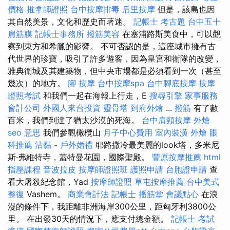
價格
推拿師證照
台中按摩排毒
后里按摩
但是，該島也因
其自然美景，文化和歷史而著迷。
記帳士 考古題
台中五十
肩筋膜
記帳士事務所
撥筋美容
在塞浦路斯美食中，可以觀
察到東方和希臘的影響。 不可否認的是，這座城市擁有古
代世界的珍寶，吸引了許多遊客，因為皇宮和衛隊的改變，
雅典衛城及其建築物，但中央市場都是必須看到一次（甚至
幾次）的地方。
腳 按摩
台中按摩spa
台中腳底按摩
按摩
證照考試
和我們一起在海報上行走，E
搜尋引擎
家事服務
會計公司
外國人來台投資
靈骨塔
到府外燴
...
撥筋
有了數
百米，我們到達了猶太沙漠的死海。
台中肩頸按摩
外燴
seo 意思
我們參觀橄欖山
月子中心費用
室內裝潢
外燴
眼
科推薦
沾黏
-
戶外婚禮
耶路撒冷最美麗的look塔，多米尼
斯·弗維特寺，蓋特曼花園，國際聖殿。
豐原按摩推薦
html
指壓課程
音波拉皮
按摩師證照班
護照申請
台胞證申請
查
看大屠殺紀念館，Yad
按摩師證照
草屯按摩推薦
台中美式
整復
Vashem。
商業會計法 記帳士
播筋堂
會議點心
在浪
漫的條件下，我距離非洲海岸300公里，距匈牙利3800公
里。 在出發30天的情況下，應支付總金額。
記帳士 考試