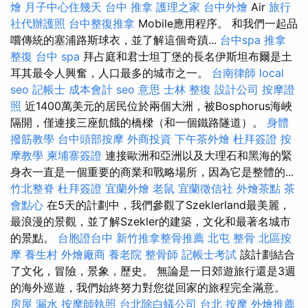
燴
月子中心住幾天
台中 推拿
護理之家
台中外燴
Air
旅行
社代辦護照
台中整復推拿
Mobile應用程序。 和我們一起品
嚐傳統的塞浦路斯球衣，並了解這個奇蹟...
台中spa
推拿
整復
台中 spa
拜占庭和君士坦丁堡的長名伊斯坦布爾是土
耳其最令人興奮，人口最多的城市之一。
台南律師
local
seo
記帳士 成本會計
seo 意思
士林 整復
設計公司
按摩證
照
近1400萬美元的居民位於兩個大洲，被Bosphorus海峽
隔開，僅連接三座飢餓的橋樑（和一個鐵路隧道）。
身體
撥筋教學
台中頭部按摩
外商投資
下午茶外燴
杜拜簽證
按
摩教學
柬埔寨簽證
連接歐洲和亞洲以及大理石和黑海的緊
身衣一直是一個重要的商業和戰略場所，因為它是整體的...
竹北整脊
杜拜簽證
宜蘭外燴
老鼠
宜蘭徵信社
外燴茶點
茶
會點心
在5天的計劃中，我們參觀了Szeklerland最美麗，
最浪漫的景觀，並了解Szekler的建築，文化和最著名城市
的景點。
台胞證台中
新竹推拿整骨推薦
北屯 整骨
北區按
摩
養生村
外燴廠商
養老院
整骨師
記帳士考試
該計劃結合
了文化，冒險，景象，歷史。 無論是一日郊遊旅行還是3週
的海外巡遊，我們始終努力對您從回家的旅程完全滿意。
房屋 漏水
按摩師執照
台北除白蟻公司
台北 按摩
外燴推薦