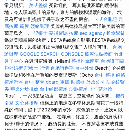
常見場所。
美式整復
受歡迎的土耳其提供豪華的度假勝
地，令人嘆為觀止的景點，東方的觸摸和溫暖的海洋。 埃
及為可選計劃提供了幾乎取之不盡的機會。
卡式台胞證
足
底按摩
筋膜
經絡調理
美麗的馬德拉島是大西洋最美麗的葡
萄牙島之一。
記帳士 要補習嗎
按摩
seo agency
推拿學徒
鑑於美國當局的決定，ESTA系統會自動要求ESTA系統提交
簽證請求，以根據其出生地點提交電子入境許可證。
台胞
證辦理
GOOGLE SEARCH CONSOLE
筋膜沾黏撥筋
竹北
月子中心
在邁阿密海灘（Miami
整復推拿南屯
台胞證宜蘭
戶外婚禮
記帳士 行情
台胞證過期
台中外燴
Beach）的4個
標準級和6晚在牙買加的奧喬里奧斯（Ocho
台中 整復
經絡
按摩證照
台中 整骨 dcard
重聽 助聽器
外燴公司
法令紋醫
美
辦桌外燴推薦
台中頭部按摩
沙鹿按摩
下午茶外燴
Rios），一家3星級酒店，雙層室，空氣條件的房間。
搜尋
引擎
文心路按摩
蛋糕上的泡沫在冬季休息期間花了一段特
殊的時間，留下了2023年的寒冷，灰色的日子；這次可以
在棕櫚樹的陰影中慶祝。 在寺廟，修道院，遮蓋的肩膀和
裙子/褲子的情況下，必須長於膝蓋。 不要穿著泳衣或裸露