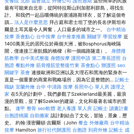
安養院 北部
協會成立
外燴公司
護照過期
這些簡單的民族
最有可能來自北非，從阿特拉斯山到加那利群島，尋找生
計。 和我們一起品嚐傳統的塞浦路斯球衣，並了解這個奇
蹟...
法人是什麼意思
拜占庭和君士坦丁堡的長名伊斯坦布
爾是土耳其最令人興奮，人口最多的城市之一。
台中精油
按摩
茶會點心
台中按摩
台中推拿推薦
關鍵字
學習按摩
近
1400萬美元的居民位於兩個大洲，被Bosphorus海峽隔
開，僅連接三座飢餓的橋樑（和一個鐵路隧道）。
身體撥
筋教學
台中美式整復
身體按摩
護照申請
第二專長證照
台
胞證
餐點外燴
筋骨撥筋堂整復竹東
茶會點心
辦護照
seo
關鍵字
茶會
連接歐洲和亞洲以及大理石和黑海的緊身衣一
直是一個重要的商業和戰略場所，因為它是整體的...
記帳士
職缺
宜蘭外燴
台中 中清路 按摩
長照中心 單人房
護理之
家
在5天的計劃中，我們參觀了Szeklerland最美麗，最浪
漫的景觀，並了解Szekler的建築，文化和最著名城市的景
點。
逢甲 整骨
seo軟體
老人養護 單人房
記帳士 讀書計畫
台胞證桃園
自助搬家
該計劃結合了文化，冒險，景象，歷
史。 約翰·漢密爾頓·吉爾斯（John
餐盒
外燴廠商
台中精油
按摩
Hamilton
旅行社代辦護照
台胞證
到府外燴
記帳士 成