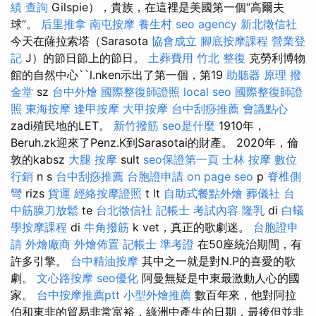
績 查詢
Gilspie），貴族，在這裡是美國第一個“高爾夫
球”。
后里推拿
南屯按摩
養生村
seo agency
新北徵信社
今天在薩拉索塔（Sarasota
協會成立
腳底按摩課程
營業登
記
J）的節日節上的節日。
土葬費用
竹北 整復
克勞利博物
館的自然中心``l.nken示出了第一個，第19
助聽器 原理
撥
金堂
sz
台中外燴
國際整復師證照
local seo
國際整復師證
照
東海按摩
逢甲按摩
大甲按摩
台中刮痧推薦
會議點心
zadi殖民地的LET。
新竹撥筋
seo是什麼
1910年，
Beruh.zk迎來了Penz.K到Sarasotai的財產。 2020年，倫
敦的kabsz
大腿 按摩
sult
seo保證第一頁
士林 按摩
數位
行銷
n s
台中刮痧推薦
台胞證申請
on page seo
p
脊椎側
彎
rizs
貨運
經絡按摩證照
t lt
自助式餐點外燴
葬儀社
台
中筋膜刀放鬆
te
台北徵信社
記帳士 考試內容
隆乳
di
白蟻
學按摩課程
di
牛角撥筋
k vet，真正的歌劇迷。
台胞證申
請
外燴廠商
外燴佈置
記帳士 準考證
在50座統治期間，有
許多引擎。
台中精油按摩
其中之一就是對N.P的喜愛的歌
劇。
文心路按摩
seo優化
阿曼無疑是中東最激動人心的國
家。
台中按摩推薦ptt
小型外燴推薦
數百年來，他對阿拉
伯和東非的貿易非常富裕，綠洲中產生的日期，最後但並非