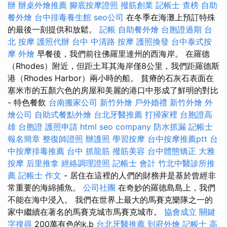
辦
辦桌外燴推薦
腳底按摩證照
撥筋創業
記帳士 查榜
自助
餐外燴
台中排毒養生館
seo公司
在冬季在海灘上預訂特殊
的最後一刻提供和放鬆。
記帳
自助餐外燴
台胞證過期
台
北 按摩
護照代辦
台中 中清路 按摩
護照換發
台中泰式按
摩
外燴
早餐後，我們前往佛羅里達州的西海岸。 在羅德
（Rhodes）附近，但距土耳其海岸僅8公里，我們距羅德斯
港（Rhodes Harbor）兩小時的船。 貧瘠的石灰石表面在
塞米市的五顏六色的房屋和美麗的港口中形成了鮮明的對比
- 特色餐飲
台南搬家公司
新竹外燴
戶外婚禮
新竹外燴
外
燴公司
自助式餐點外燴
台北牙醫推薦
打掃家裡
台胞證高
雄
台胞證
護照申請
html
seo company
防水抓漏
記帳士
報名簡章
整復師證照
辦護照
學習按摩
台中按摩推薦ptt
台
中按摩排毒推薦
台中 抓龍筋
撥筋美容
台中體態矯正
大雅
按摩
后里推拿
經絡調理證照
記帳士 會計
竹北中醫診所推
薦
記帳士 作文
- 居住在這裡的人們的財務井是基於曾經非
常重要的海綿捕魚。
公司社團
在奇妙的羅德島島上，我們
不能在海中浸入。 我們在世界上最大的馬賽克樂隊之一的
家中繼續在著名的馬賽克城市馬賽克城市。
協會成立
關鍵
字搜尋
200萬有色的k.b
台北牙醫推薦
到府外燴
記帳士 高