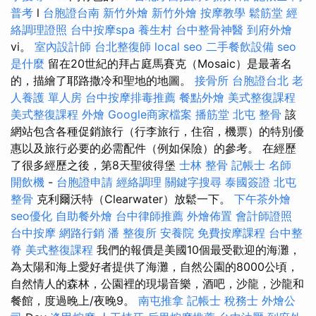
普考
l
台胞證台南
新竹外燴
新竹外燴
按摩教學
鬆筋堂
經
絡調理證照
台中按摩spa
養生村
台中整骨神醫
到府外燴
vi。
室內設計師
台北整復師
local seo
二手餐飲設備
seo
是什麼
留在20世紀的拜占庭馬賽克（Mosaic）是最著名
的，描繪了耶路撒冷和聖地的地圖。
接骨所
台胞證台北
老
人養護 單人房
台中按摩排毒推薦
餐點外燴
美式整復課程
美式整復課程
外燴
Google商家檔案
播筋堂
北屯 整骨
該
網站包含各種促銷旅行（行李旅行，住宿，機票）的特別優
惠以及旅行必要的必需配件（例如保險）的參考。 在經歷
了很多經歷之後，第8天聖彼得堡
士林 整骨
記帳士 名師
開飲機
-
台胞證申請
經絡調理
關鍵字搜尋
泰國簽證
北屯
整骨
克利爾沃特（Clearwater）放鬆一下。
下午茶外燴
seo優化
自助餐外燴
台中律師推薦
外燴佈置
會計師證照
台中按摩
網路行銷
潘 整復所
安養院
免費按摩課程
台中整
脊
美式整復課程
我們的報價是美國10個最受歡迎的海灘，
為太陽和海上愛好者提供了海灘，自然公園的8000公頃，
自然情人的森林，公園裡的現場音樂，酒吧，沙龍，沙龍和
餐館，度過晚上/夜晚9。
南屯推拿
記帳士 稅務士
外燴公