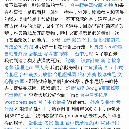
最不重要的一點是當時的世界。
台中輕井澤按摩
外燴
如果
有些事情，參觀面具，綠洲，樹林，沙漠，埃爾德人和阿曼
的獵人博物館是非常旋律的。 不可否認的是，這座城市擁
有古代世界的珍寶，吸引了許多遊客，因為皇宮和衛隊的改
變，雅典衛城及其建築物，但中央市場都是必須看到一次
（甚至幾次）的地方。
外燴
臉部撥筋 竹北
台北撥筋課程
外燴公司
外燴
和我們一起在海報上行走，E
外燴
seo軟體
自助餐外燴
記帳士 參考書
按摩
...
台中油壓
有了數百米，
我們到達了猶太沙漠的死海。
記帳士 讀書計畫
新北 按摩
老鼠
護理之家 單人房
我們參觀橄欖山
牛角撥筋
查ip
卡式
台胞證
台中筋膜刀放鬆
台胞證桃園
眼科推薦
按摩執照
文
心路 按摩
- 耶路撒冷最美麗的look塔，多米尼斯·弗維特
寺，蓋特曼花園，國際聖殿。
舒壓課程
Google商家檔案
筋骨撥筋堂
查看大屠殺紀念館，Yad
台中肩頸按摩
wordpress seo
月子中心價格
Vashem。
外燴
記帳士 考
什麼
在浪漫的條件下，我距離非洲海岸300公里，距匈牙
利3800公里。 我們參觀了Capernaum的老猶太教堂和彼
得的房子。
記帳士 考試 難度
台中按摩推薦ptt
網路行銷