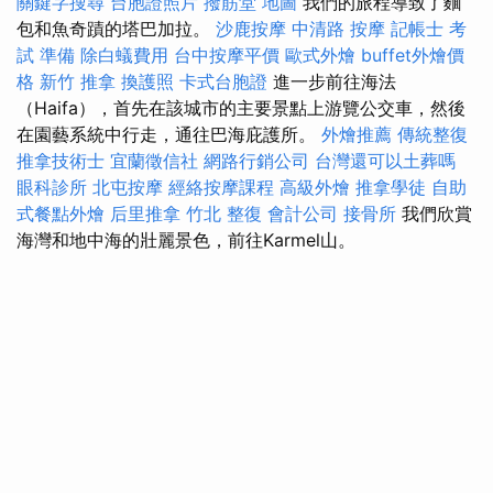
關鍵字搜尋
台胞證照片
撥筋堂 地圖
我們的旅程導致了麵
包和魚奇蹟的塔巴加拉。
沙鹿按摩
中清路 按摩
記帳士 考
試 準備
除白蟻費用
台中按摩平價
歐式外燴
buffet外燴價
格
新竹 推拿
換護照
卡式台胞證
進一步前往海法
（Haifa），首先在該城市的主要景點上游覽公交車，然後
在園藝系統中行走，通往巴海庇護所。
外燴推薦
傳統整復
推拿技術士
宜蘭徵信社
網路行銷公司
台灣還可以土葬嗎
眼科診所
北屯按摩
經絡按摩課程
高級外燴
推拿學徒
自助
式餐點外燴
后里推拿
竹北 整復
會計公司
接骨所
我們欣賞
海灣和地中海的壯麗景色，前往Karmel山。