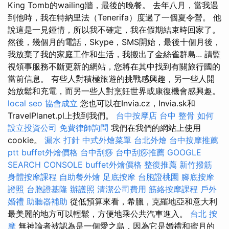
King Tomb的wailing牆，最後的晚餐。 去年八月，當我遇
到他時，我在特納里法（Tenerifa）度過了一個夏令營。 他
說這是一見鍾情，所以我不確定，我在假期結束時回家了。
然後，幾個月的電話，Skype，SMS開始，最後十個月後，
我放棄了我的家庭工作和生活，我搬出了金絲雀群島... 請監
視領事服務不斷更新的網站，您將在其中找到有關旅行國的
當前信息。 有些人對積極旅遊的挑戰感興趣，另一些人開
始放鬆和充電，而另一些人對烹飪世界或康復機會感興趣。
local seo
協會成立
您也可以在Invia.cz，Invia.sk和
TravelPlanet.pl上找到我們。
台中按摩店
台中 整骨
如何
設立投資公司
免費律師詢問
我們在我們的網站上使用
cookie。
漏水 打針
中式外燴菜單
台北外燴
台中按摩推薦
ptt
buffet外燴價格
台中刮痧
台中刮痧推薦
GOOGLE
SEARCH CONSOLE
buffet外燴價格
整復推薦
新竹撥筋
身體按摩課程
自助餐外燴
足底按摩
台胞證桃園
腳底按摩
證照
台胞證基隆
辦護照
清潔公司費用
筋絡按摩課程
戶外
婚禮
助聽器補助
從低預算來看，希臘，克羅地亞和意大利
最美麗的地方可以輕鬆，方便地乘公共汽車進入。
台北 按
摩
無神論者被認為是一個愛之島，因為它是婚禮和蜜月的