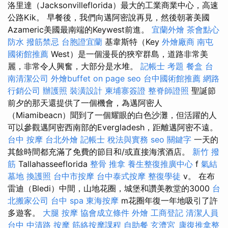
洛里達（Jacksonvilleflorida）最大的工業商業中心，高速
公路Kik。 早餐後，我們向邁阿密說再見，然後朝著美國
Azameric美國最南端的Keywest前進。
宜蘭外燴
茶會點心
防水
撥筋禁忌
台胞證宜蘭
基韋斯特（Key
外燴廠商
南屯
國術館推薦
West）是一個漫長的狹窄群島，道路非常美
麗，非常令人興奮，大部分是水堆。
記帳士 考題
餐盒
台
南清潔公司
外燴buffet
on page seo
台中國術館推薦
網路
行銷公司
辦護照
裝潢設計
柬埔寨簽證
整脊師證照
聖誕節
前夕的那天還提供了一個機會，為邁阿密人
（Miamibeacn）聞到了一個耀眼的白色沙灘，但活躍的人
可以參觀邁阿密西南部的Evergladesh，距離邁阿密不遠。
台中 按摩
台北外燴
記帳士 稅法與實務
seo 關鍵字
一天的
其餘時間都充滿了免費的節目和/或直接海濱酒店。
新竹 撥
筋
Tallahasseeflorida
整骨 推拿
養生整復推廣中心
f
氣結
墓地
換護照
台中市按摩
台中泰式按摩
整復學徒
v。 在布
雷迪（Bledi）中間，山地花圈，城堡和讚美教堂的3000
台
北搬家公司
台中 spa
東海按摩
m花圈年復一年地吸引了許
多遊客。
大腿 按摩
協會成立條件
外燴
工商登記
清潔人員
台中 中清路 按摩
筋絡按摩課程
自助餐
玄濟宮_康復推拿整