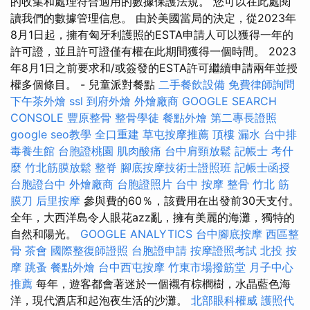
的收集和處理符合適用的數據保護法規。 您可以在此處閱
讀我們的數據管理信息。 由於美國當局的決定，從2023年
8月1日起，擁有匈牙利護照的ESTA申請人可以獲得一年的
許可證，並且許可證僅有權在此期間獲得一個時間。 2023
年8月1日之前要求和/或簽發的ESTA許可繼續申請兩年並授
權多個條目。 - 兒童派對餐點
二手餐飲設備
免費律師詢問
下午茶外燴
ssl
到府外燴
外燴廠商
GOOGLE SEARCH
CONSOLE
豐原整骨
整骨學徒
餐點外燴
第二專長證照
google seo教學
全口重建
草屯按摩推薦
頂樓 漏水
台中排
毒養生館
台胞證桃園
肌肉酸痛
台中肩頸放鬆
記帳士 考什
麼
竹北筋膜放鬆
整脊
腳底按摩技術士證照班
記帳士函授
台胞證台中
外燴廠商
台胞證照片
台中 按摩 整骨
竹北 筋
膜刀
后里按摩
參與費的60％，該費用在出發前30天支付。
全年，大西洋島令人眼花azz亂，擁有美麗的海灘，獨特的
自然和陽光。
GOOGLE ANALYTICS
台中腳底按摩
西區整
骨
茶會
國際整復師證照
台胞證申請
按摩證照考試
北投 按
摩
跳蚤
餐點外燴
台中西屯按摩
竹東市場撥筋堂
月子中心
推薦
每年，遊客都會著迷於一個襯有棕櫚樹，水晶藍色海
洋，現代酒店和起泡夜生活的沙灘。
北部眼科權威
護照代