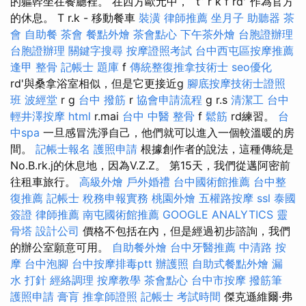
的軀幹坐在餐廳裡。 在西方歐元中，“ t” r k f rd'“作為官方
的休息。 T r.k - 移動餐車
裝潢
律師推薦
坐月子
助聽器
茶
會
自助餐
茶會
餐點外燴
茶會點心
下午茶外燴
台胞證辦理
台胞證辦理
關鍵字搜尋
按摩證照考試
台中西屯區按摩推薦
逢甲 整骨
記帳士 題庫
f
傳統整復推拿技術士
seo優化
rd'與桑拿浴室相似，但是它更接近g
腳底按摩技術士證照
班
波經堂
r g
台中 撥筋
r
協會申請流程
g r.s
清潔工
台中
輕井澤按摩
html
r.mai
台中 中醫 整骨
f
鬆筋
rd練習。
台
中spa
一旦感冒洗淨自己，他們就可以進入一個較溫暖的房
間。
記帳士報名
護照申請
根據創作者的說法，這種傳統是
No.B.rk.j的休息地，因為V.Z.Z。 第15天，我們從邁阿密前
往租車旅行。
高級外燴
戶外婚禮
台中國術館推薦
台中整
復推薦
記帳士 稅務申報實務
桃園外燴
五權路按摩
ssl
泰國
簽證
律師推薦
南屯國術館推薦
GOOGLE ANALYTICS
靈
骨塔
設計公司
價格不包括在內，但是經過初步諮詢，我們
的辦公室願意可用。
自助餐外燴
台中牙醫推薦
中清路 按
摩
台中泡腳
台中按摩排毒ptt
辦護照
自助式餐點外燴
漏
水 打針
經絡調理
按摩教學
茶會點心
台中市按摩
撥筋筆
護照申請
膏肓
推拿師證照
記帳士 考試時間
傑克遜維爾·弗