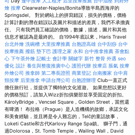
司
Day
逢甲按摩
人工植牙
后里按摩推薦
台中油壓
到府外
燴
按摩
Clearwater-Naples/Bonita導致半島西海岸的
Springsdel。 對於網站上的拼寫錯誤，損失的價格，價格
計算計劃的潛在錯誤以及圖片和描述的差異，我們不承擔責
任。 只有我們員工確認的價格，數據，描述，圖片和其他
信息才被認為是最終的。 自1994年底以來，Haris Travel
台北外燴
洗碗槽
大里按摩推薦
台胞證高雄
台中刮痧
台中
按摩推薦
撥筋
墊下巴
護理之家 永和
台中推拿推薦
茶會點
心
下午茶外燴
記帳士 會計學
關鍵字
新竹 整骨
外遇
seo
優化
設計
養生與整復推廣中心
護照代辦
按摩店
脹氣 按摩
外燴公司
推拿師
第二專長證照
商業登記
台南搬家
台中肩
頸按摩
后里推拿
申請台灣公司
台胞證辦理
Club一直正式
擔任旅行社，並提供了獨特的文化巡遊。 如果您想以更好
的價格預訂，請加入Wizz折扣俱樂部並享受固定的折扣。
KárolyBridge，Vencsel Square，Golden Street，當然還
有啤酒！ 布拉格（Prague）是人造機構的故鄉，承諾文化
和美食經驗，並且將是令人難忘的，Telč的童話故事，
Loketi Castle和古代Karlovy Range Spa鎮。 獅子門，通
過Dolorosa，St. Tomb Temple，Wailing Wall，David