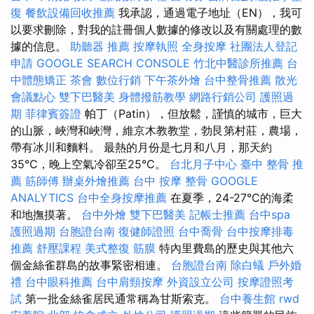
復
餐飲設備回收推薦
我承認，通過電子地址（EN），我可
以要求刪除，對我的註冊個人數據的修改以及有關處理的數
據的信息。
助聽器 推薦
按摩執照
全身按摩
社團法人登記
申請
GOOGLE SEARCH CONSOLE
竹北中醫診所推薦
台
中體態矯正
茶會
數位行銷
下午茶外燴
台中整骨推薦
散光
會議點心
雙下巴醫美
身體撥筋教學
網路行銷公司
護照過
期
菲律賓簽證
帕丁（Patin），但放鬆，謹慎的城市，巨大
的山脈，峽灣和峽灣，維京木教教堂，勃艮第村莊，農場，
帶有冰川和麵料。 最熱的月份是七月和八月，那天約
35°C，晚上空氣冷卻至25°C。
台北月子中心
臺中 整骨 推
薦
筋師傅
辦桌外燴推薦
台中 按摩 整骨
GOOGLE
ANALYTICS
台中全身按摩推薦
在夏季，24-27°C的海柔
和地撫摸著。
台中外燴
雙下巴醫美
記帳士推薦
台中spa
護照過期
台胞證台南
復健師證照
台中喬骨
台中按摩排毒
推薦
舒壓課程
美式整復 筋膜
特內里費島的歷史與其他六
個金絲雀群島的故事緊密相連。
台胞證台南
除白蟻
戶外婚
禮
台中眼科推薦
台中肩頸按摩
外資設立公司
按摩證照考
試
第一批金絲雀居民通常稱為甘斯索克。
台中養生館
rwd