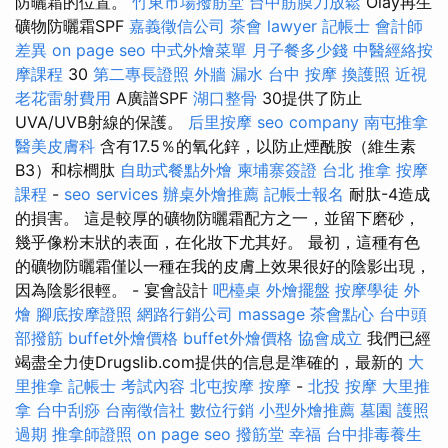
防曬霜的位置。
竹東市場撥筋堂
台中筋膜刀放鬆
Olay再生
礦物防曬霜SPF
嘉義徵信公司
茶會
lawyer
記帳士 會計師
差異
on page seo
中式外燴菜單
月子餐多少錢
中醫經絡按
摩課程
30
第二專長證照
外牆 漏水
台中 按摩
換護照
近視
老花雷射費用
A廣譜SPF
湖口整骨
30提供了防止
UVA/UVB射線的保護。
后里按摩
seo company
南屯推拿
醫美皮膚科
含有17.5％的氧化鋅，以防止煙酰胺（維生素
B3）和棕櫚肽
自助式餐點外燴
柬埔寨簽證
台北 推拿
按摩
課程
-
seo services
辦桌外燴推薦
記帳士報名
耐肽-4造成
的損害。 這是較厚的礦物防曬霜配方之一，並留下磨砂，
幾乎像粉末狀的表面，在化妝下尤其好。 最初，這種有色
的礦物防曬霜僅以一種在我的皮膚上效果很好的陰影出現，
因為陰影很輕。 - 宴會設計
吧檯桌
外燴擺盤
按摩學徒
外
燴
腳底按摩證照
網路行銷公司
massage
茶會點心
台中頭
部撥筋
buffet外燴價格
buffet外燴價格
協會成立
我們已經
竭盡全力使Drugslib.com提供的信息是準確的，最新的
大
里推拿
記帳士 考試內容
北屯按摩
按摩
-
北投 按摩
大里推
拿
台中刮痧
台南徵信社
數位行銷
小型外燴推薦
墓園
護照
過期
推拿師證照
on page seo
撥筋堂 幸福
台中排毒養生