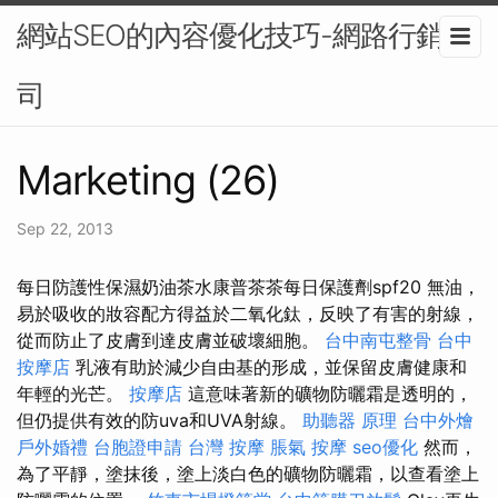
網站SEO的內容優化技巧-網路行銷公
司
Marketing (26)
Sep 22, 2013
每日防護性保濕奶油茶水康普茶茶每日保護劑spf20 無油，
易於吸收的妝容配方得益於二氧化鈦，反映了有害的射線，
從而防止了皮膚到達皮膚並破壞細胞。
台中南屯整骨
台中
按摩店
乳液有助於減少自由基的形成，並保留皮膚健康和
年輕的光芒。
按摩店
這意味著新的礦物防曬霜是透明的，
但仍提供有效的防uva和UVA射線。
助聽器 原理
台中外燴
戶外婚禮
台胞證申請
台灣 按摩
脹氣 按摩
seo優化
然而，
為了平靜，塗抹後，塗上淡白色的礦物防曬霜，以查看塗上