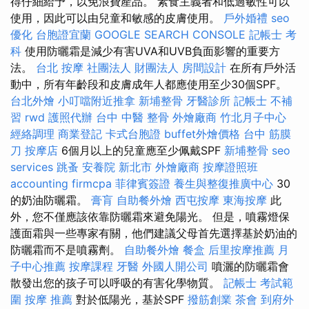
得仔細給予，以免浪費產品。 素食主義者和低過敏性可以
使用，因此可以由兒童和敏感的皮膚使用。
戶外婚禮
seo
優化
台胞證宜蘭
GOOGLE SEARCH CONSOLE
記帳士 考
科
使用防曬霜是減少有害UVA和UVB負面影響的重要方
法。
台北 按摩
社團法人 財團法人
房間設計
在所有戶外活
動中，所有年齡段和皮膚成年人都應使用至少30個SPF。
台北外燴
小叮噹附近推拿
新埔整骨
牙醫診所
記帳士 不補
習
rwd
護照代辦
台中 中醫 整骨
外燴廠商
竹北月子中心
經絡調理
商業登記
卡式台胞證
buffet外燴價格
台中 筋膜
刀
按摩店
6個月以上的兒童應至少佩戴SPF
新埔整骨
seo
services
跳蚤
安養院 新北市
外燴廠商
按摩證照班
accounting firmcpa
菲律賓簽證
養生與整復推廣中心
30
的奶油防曬霜。
膏肓
自助餐外燴
西屯按摩
東海按摩
此
外，您不僅應該依靠防曬霜來避免陽光。 但是，噴霧燈保
護面霜與一些專家有關，他們建議父母首先選擇基於奶油的
防曬霜而不是噴霧劑。
自助餐外燴
餐盒
后里按摩推薦
月
子中心推薦
按摩課程
牙醫
外國人開公司
噴灑的防曬霜會
散發出您的孩子可以呼吸的有害化學物質。
記帳士 考試範
圍
按摩 推薦
對於低陽光，基於SPF
撥筋創業
茶會
到府外