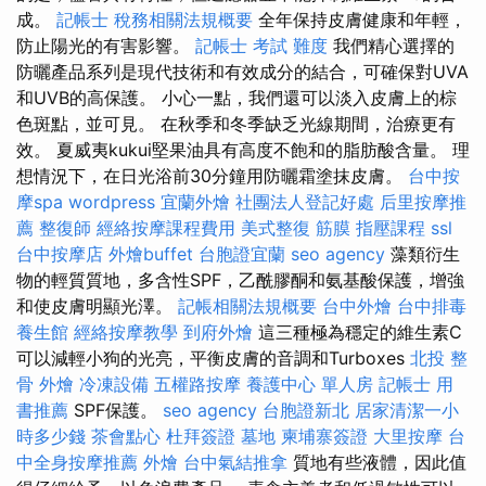
成。
記帳士 稅務相關法規概要
全年保持皮膚健康和年輕，
防止陽光的有害影響。
記帳士 考試 難度
我們精心選擇的
防曬產品系列是現代技術和有效成分的結合，可確保對UVA
和UVB的高保護。 小心一點，我們還可以淡入皮膚上的棕
色斑點，並可見。 在秋季和冬季缺乏光線期間，治療更有
效。 夏威夷kukui堅果油具有高度不飽和的脂肪酸含量。 理
想情況下，在日光浴前30分鐘用防曬霜塗抹皮膚。
台中按
摩spa
wordpress
宜蘭外燴
社團法人登記好處
后里按摩推
薦
整復師
經絡按摩課程費用
美式整復 筋膜
指壓課程
ssl
台中按摩店
外燴buffet
台胞證宜蘭
seo agency
藻類衍生
物的輕質質地，多含性SPF，乙酰膠酮和氨基酸保護，增強
和使皮膚明顯光澤。
記帳相關法規概要
台中外燴
台中排毒
養生館
經絡按摩教學
到府外燴
這三種極為穩定的維生素C
可以減輕小狗的光亮，平衡皮膚的音調和Turboxes
北投 整
骨
外燴
冷凍設備
五權路按摩
養護中心 單人房
記帳士 用
書推薦
SPF保護。
seo agency
台胞證新北
居家清潔一小
時多少錢
茶會點心
杜拜簽證
墓地
柬埔寨簽證
大里按摩
台
中全身按摩推薦
外燴
台中氣結推拿
質地有些液體，因此值