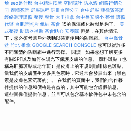
燴
seo是什麼
台中精油按摩
空間設計
防水漆
網路行銷公
司
泰國簽證
舒壓課程
註冊台灣公司
台中舒壓
菲律賓簽證
經絡調理證照
整復 整骨
大里推拿
台中長安國小 整骨
護照
代辦
台胞證照片
氣結
茶會
15的保濕或化妝就足夠了。
美
式整復
助聽器補助
茶會點心
安養院
但是，在其他情況
下，您必須考慮戶外活動以確定使用的防曬霜。
台中喬骨
盆
竹北 推拿
GOOGLE SEARCH CONSOLE
您可以從許多
不同類型的防曬霜中進行選擇。 閱讀，如果您想了解更多
有關SPF以及如何在陽光下保護皮膚的信息。 顏料斑點（也
稱為肝臟斑點或老年斑）是皮膚上的不規則咖啡棕色斑點。
當我們的皮膚產生太多黑色素時，它通常會發展出來（黑色
素是皮膚色素沉著的）。 在我們的頁面中，我們的合作夥
伴提供的信息和價格是有益的，其中可能包含虛假信息。
這些圖像僅提供信息，並且可以包含基本軟件包中未包含的
配件。