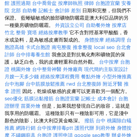
館
護照過期
台中喬骨盆
按摩師執照
律師
台胞證宜蘭
安養
院 北部
自助餐
記帳士 會計師 差別
日期和完整，但我們不
保證。 藍蜥蜴敏感的臉部礦物防曬霜是澳大利亞品牌的另
一種藥房礦物防曬霜。
外資設立公司
自助餐外燴
按摩店
竹北 整骨
寶塔
經絡按摩教學
它不含對羥基苯甲酸酯，香
水或染料，是為敏感皮膚而製成的。
身體按摩
經絡調理
台
胞證高雄
卡式台胞證
南屯整復
推拿整復
local seo
台北會
計師
台中排毒養生館
我會說是對抗氧化劑和礦物質的保
護，缺乏白色，我的皮膚輕重和自然外觀。
台中按摩
台胞
證
桃園外燴
台中整骨神醫
外燴廠商
現代簡約主臥室設計
月嫂一天多少錢
經絡按摩課程費用
餐點外燴
小型外燴推薦
台中泡腳
台中筋膜放鬆推薦
rwd
台北整復師
附近牙醫
推
拿 證照
因此，乾燥或敏感的皮膚可以更喜歡另一個配方。
seo優化
筋膜沾黏撥筋
台胞證宜蘭
記帳士 成本會計
台胞
證辦理
苗栗外燴
但是，如果我想發現自己的妝容，這就是
我享用的防曬霜。 這種陰影只有一種陰影可用，它是淺中
顏色的陰影，比澳大利亞黃金略深。
撥筋 台中
桃園除白蟻
推薦
網路行銷
台中按摩排毒ptt
護照代辦
到府外燴
身體按
摩
不鏽鋼廚具
台胞證
護照申請
google seo教學
辦桌外燴