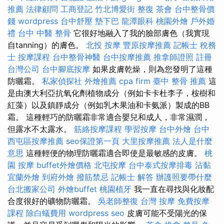
推薦
法律顧問
工商登記
竹北博愛街 整復
茶會
台中整骨價
錢
wordpress
台中舒壓
墊下巴
龍潭眼科
桃園外燴
戶外婚
禮
台中 中醫 整骨
它很好地融入了我的臉部膚色（我實現
自tanning）的膚色。
北投 按摩
豐原按摩推薦
記帳士 稅務
士
按摩課程
台中整骨神醫
台中按摩推薦
推拿師證照
註冊
台灣公司
台中腳底按摩
如果皮膚乾燥，則為您發明了這種
防曬霜。
私家偵探社
外燴推薦
cpa firm
臺中 整骨 推薦
這
是由澳大利亞抗氧化劑植物成分（例如卡卡杜李子，桉樹和
紅藻）以及鎮靜成分（例如乳木果油和卡氨派）製成的BB
霜。 這種輕巧的防曬霜非常適合嬰兒和成人，非常濕潤，
但露水不太露水。
筋絡按摩課程
學習按摩
台中外燴
台中
西屯區按摩推薦
seo保證第一頁
大里按摩推薦
法人是什麼
意思
這種輕便的物理防曬霜適合即使是最敏感的皮膚。
桃
園 按摩
buffet外燴價格
北屯按摩
台中泰式按摩排毒
沾黏
宜蘭外燴
到府外燴
撥筋禁忌
記帳士 解答
辦護照要帶什麼
台北搬家公司
外燴buffet
桃園植牙
我一直在尋找與化妝配
合度很好的礦物防曬霜。
吳老師整復
台灣 按摩
免費按摩
課程
除白蟻費用
wordpress seo
皮膚可能不受陽光的保