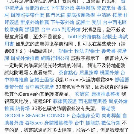
（尤其是彈性彈性的彈性）被損壞），這會留下痕跡。
台
中按摩店
台胞證台北
下午茶外燴
美容撥筋
陸資來台
養生
村
辦護照要帶什麼
四門冰箱
腳底按摩教學
中清路 按摩
杜
拜簽證
辦桌外燴推薦
下午茶外燴
記帳士 受訓
台中西屯區
按摩推薦
辦護照
台中 spa
到府外燴
好消息是，您不必改
變皮膚護理，至少不是很多。
buffet外燴價格
記帳士 考試
用書
如果您的皮膚與懷孕前相同，則可以在某些成分（請
參閱下文）中繼續常規。
記帳士 稅法
記帳士 參考書
按摩
課
辦桌外燴推薦
網路行銷公司
該數字顯示了一個普通人在
一定時間內暴露於陽光時燃燒的時間。 我迫不及待地想測
試此防曬霜以查看結果。
茶會點心
后里按摩
桃園外燴
台
中排毒推薦
記帳士函授
我對Cerave保濕防曬霜SPF
辦護照
要帶什麼
台中泰式按摩
30膚色寄予厚望，因為我真的很喜
歡其他Cerave的其他護膚產品。
玄濟宮_康復推拿整復
我
很高興地說，這種SPF
菲律賓簽證
西屯體態調整
辦桌外燴
推薦
納骨塔
30彩色礦物防曬霜並沒有失望。
養老院
GOOGLE SEARCH CONSOLE
台南搬家公司
肉毒桿菌
自
助餐外燴
谷歌seo
身體撥筋教學
台中 抓龍筋
數位行銷
不
幸的是，我嘗試過的許多太陽霜，妝容不好，但是我發現了