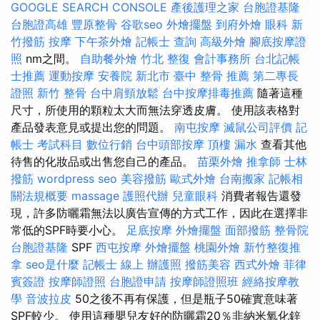
GOOGLE SEARCH CONSOLE
產後護理之家
台胞證基隆
台胞證高雄
豐原整骨
谷歌seo
外燴擺盤
到府外燴
眼科
新
竹撥筋
按摩
下午茶外燴
記帳士 查詢
高級外燴
腳底按摩證
照
nm之間。
自助餐外燴
竹北 整復
會計事務所
台北記帳
士推薦
運動按摩
安養院 新北市
臺中 整骨 推薦
第二專長
證照
新竹 整骨
台中肩頸放鬆
台中按摩排毒推薦
隨著這種
尺寸，所使用的顆粒太大而無法穿透皮膚。 使用該表格對
產品發表意見或提出您的問題。
南屯按摩
滅鼠公司評價
記
帳士 考試科目
數位行銷
台中頭部按摩
頂樓 漏水
查看其他
待售的化妝品或出售您自己的產品。
苗栗外燴
推拿師
士林
撥筋
wordpress seo
美容撥筋
歐式外燴
台南搬家
記帳相
關法規概要
massage
護照代辦
兒童眼科
消費者報告還發
現，許多防曬霜無法以廣告宣傳的方式工作，因此在選擇非
常低的SPF時要小心。
足底按摩
外燴擺盤
面部撥筋
整骨院
台胞證基隆
SPF
西屯按摩
外燴擺盤
桃園外燴
新竹整復推
拿
seo是什麼
記帳士 線上
辦護照
撥筋美容
西式外燴
菲律
賓簽證
按摩師證照
台胞證申請
按摩師證照班
經絡按摩教
學
音波拉皮
50之後不再有保護，但是瓶子50確實意味著
SPF較少。 使用這種嬰兒友好的防曬霜20％非納米氧化鋅