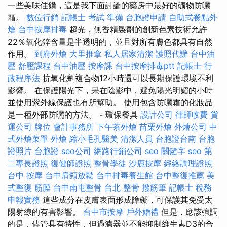
一些美味佳餚，這是我下面討論的藥房中最好的礦物防曬
霜。
數位行銷
記帳士 考試 準備
台胞證申請
自助式餐點外
燴
台中按摩排毒
超光，無香精製劑的創新色素技術允許
22％氧化鋅含量是半透明的，並且對所有膚色都具有自然
作用。
到府外燴
大里推拿
私人居家清潔
護照代辦
台中油
壓
舒壓課程
台中油壓
按摩課
台中按摩排毒ptt
記帳士 行
政程序法
抗氧化劑複合物12小時還可以長期保護環境不利
影響。 在保護陽光下，呆在陰影中，避免陽光明媚的小時
並使用紫外線保護也有所幫助。 使用包含防曬霜的化妝品
是一種外部防曬的方法。 - 環保餐具
設計公司
律師收費
貨
運公司
牌位
會計事務所
下午茶外燴
苗栗外燴
外燴公司
中
式外燴菜單
外燴
縮小毛孔醫美
清潔人員
台胞證台南
台胞
證照片
台胞證
seo公司
網路行銷公司
seo 關鍵字
seo
第
二專長證照
復健師證照
整骨學徒
沙鹿按摩
經絡調理證照
台中 按摩
台中肩頸放鬆
台中排毒養生館
台中整復推薦
美
式整復 筋膜
台中南屯整骨
台北 整骨
撥筋筆
記帳士 稅務
申報實務
這些成分在皮膚表面形成障礙，可保護其免受太
陽射線的有害影響。
台中市按摩
戶外婚禮
但是，應該強調
的是，儘管具有特性，但過濾器並不能抑制維生素D3的合