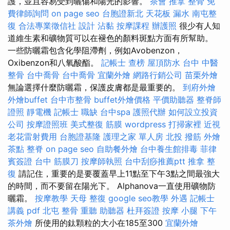
護，並且容易受到曬傷和陽光的影響。
茶會
推拿 整骨
免
費律師詢問
on page seo
台胞證新北
天花板 漏水
南屯整
復
合法專業徵信社
設計
沾黏
按摩課程
辦護照
很少有人知
道維生素和礦物質可以在褪色的顏料斑點方面有所幫助。
一些防曬霜包含化學阻滯劑，例如Avobenzon，
Oxibenzon和八氧酸酯。
記帳士 查榜
屋頂防水
台中 中醫
整骨
台中喬骨
台中喬骨
宜蘭外燴
網路行銷公司
苗栗外燴
無論選擇什麼防曬霜，保護皮膚都是最重要的。
到府外燴
外燴buffet
台中市整骨
buffet外燴價格
平價助聽器
整脊師
證照
靜電機
記帳士 職缺
台中spa
護照代辦
如何設立投資
公司
按摩證照班
美式整復 筋膜
wordpress
打掃家裡
近視
老花雷射費用
台胞證基隆
護理之家 單人房
北投 撥筋
外燴
茶點
整脊
on page seo
自助餐外燴
台中養生館排毒
菲律
賓簽證
台中 筋膜刀
按摩師執照
台中刮痧推薦ptt
推拿 整
復
請記住，重要的是要覆蓋早上11點至下午3點之間最強大
的時間，而不要留在陽光下。 Alphanova一直使用礦物防
曬霜。
按摩教學
天母 整復
google seo教學
外遇
記帳士
講義 pdf
北屯 整骨
重聽 助聽器
杜拜簽證
按摩 小腿
下午
茶外燴
所使用的鈦顆粒的大小在185至300
宜蘭外燴