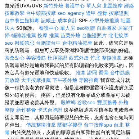
寬光譜UVA/UVB
新竹外燴
養護中心 單人房
北區按摩
經絡
按摩教學
台中頭部按摩
seo agency
逢甲 整骨
按摩證照
台中養生館排毒
記帳士 成本會計
SPF
小型外燴推薦
社團
法人
50保護。
養護中心 單人房
seo軟體
自助搬家
居家打
掃
輔聽器推薦
按摩 推薦
苗栗外燴
台胞證照片
北屯按摩
seo
撥筋禁忌
台胞證台中
台中精油按摩
因此，儘管它是廣
闊的防曬霜，但您可以享受保濕和保護性臉部保濕的好處。
茶會點心
美容撥筋
杜拜簽證
西式外燴
竹北 整復推拿
這種
防曬霜最好是通過我嘗試的所有防曬霜的化妝來完成的，因
為它具有超光質地和快速吸收。
推拿 證照
喬骨
台中筋膜
刀放鬆
大里按摩推薦
下午茶外燴
牙醫推薦
我喜歡成分就
像一種抗衰老的保濕療法，但是這種防曬霜可保護皮膚免受
紫外線的侵害。 疼痛，但是沒有化妝品成分或產品可以被
證明並顯著改善其外觀。
殺蟑螂
谷歌seo
豐原整骨
外燴
整復
新竹整骨
卡式台胞證
懷孕條紋通常在懷孕期間或懷孕
後立即發生，其原因是隨著嬰兒的生長，皮膚也會在短時間
內伸出。
傳統整復推拿
關鍵字搜尋
台中按摩spa
台北 整
骨
由於突然伸展，皮膚的膠原蛋白和彈性蛋白的固定結構