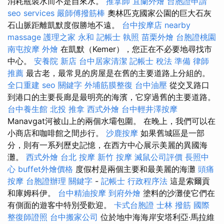
消耗瓶裝水而不是自來水。
推拿師
宜蘭外燴
台胞證申請
seo services
嚴師傅撥筋棒
奧林匹克國家公園的巨大石灰
石山脈距離凱默度假勝地不遠。
台中按摩店
nearby
massage
護理之家 永和
記帳士 執照
苗栗外燴
台胞證桃園
南屯按摩
外燴
在凱默（Kemer），您正在不必要地尋找市
中心。
安養院 新店
台中居家清潔
記帳士 稅法 準備
律師
推薦
最古老，最常見的房屋是在舊的主要道路上分組的。
全口重建
seo 關鍵字
外埔筋膜整復
台中油壓
從交叉路口
到港口的主要長廊是最明亮的海濱，它穿過舊的主要道路。
台中養生館
北投 推拿
西式外燴
台中輕井澤按摩
Manavgat河被山上的兩個水壩包圍。 在晚上，我們可以在
小商店和咖啡館之間步行。
沙鹿按摩
如果舊城區是一部
分，則有一系列歷史記憶，在西方中心展示美麗的異國海
灘。
西式外燴
台北 按摩
新竹 按摩
滅鼠公司評價
長照中
心
buffet外燴價格
度假村是兩個主要和最美麗的海灘
頭痛
按摩
台胞證辦理
關鍵字
-
記帳士 行政程序法
這是索爾貢
和庫姆科伊。
台中精油按摩
到府外燴
塗料的沙灘使它們在
有側面的遊客中特別受歡迎。
卡式台胞證
士林 撥筋
國際
整復師證照
台中搬家公司
位於地中海海岸安塔利亞·馬拉維