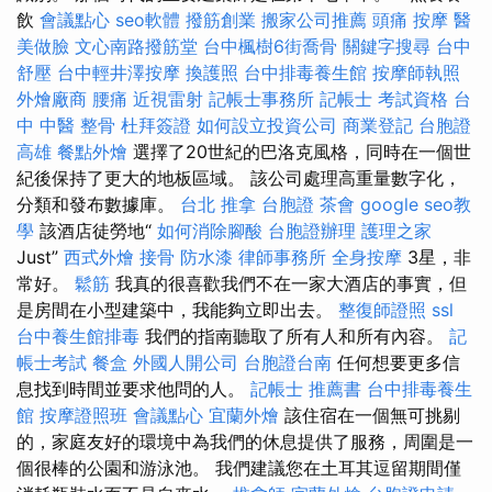
飲
會議點心
seo軟體
撥筋創業
搬家公司推薦
頭痛 按摩
醫
美做臉
文心南路撥筋堂
台中楓樹6街喬骨
關鍵字搜尋
台中
舒壓
台中輕井澤按摩
換護照
台中排毒養生館
按摩師執照
外燴廠商
腰痛
近視雷射
記帳士事務所
記帳士 考試資格
台
中 中醫 整骨
杜拜簽證
如何設立投資公司
商業登記
台胞證
高雄
餐點外燴
選擇了20世紀的巴洛克風格，同時在一個世
紀後保持了更大的地板區域。 該公司處理高重量數字化，
分類和發布數據庫。
台北 推拿
台胞證
茶會
google seo教
學
該酒店徒勞地“
如何消除腳酸
台胞證辦理
護理之家
Just”
西式外燴
接骨
防水漆
律師事務所
全身按摩
3星，非
常好。
鬆筋
我真的很喜歡我們不在一家大酒店的事實，但
是房間在小型建築中，我能夠立即出去。
整復師證照
ssl
台中養生館排毒
我們的指南聽取了所有人和所有內容。
記
帳士考試
餐盒
外國人開公司
台胞證台南
任何想要更多信
息找到時間並要求他問的人。
記帳士 推薦書
台中排毒養生
館
按摩證照班
會議點心
宜蘭外燴
該住宿在一個無可挑剔
的，家庭友好的環境中為我們的休息提供了服務，周圍是一
個很棒的公園和游泳池。 我們建議您在土耳其逗留期間僅