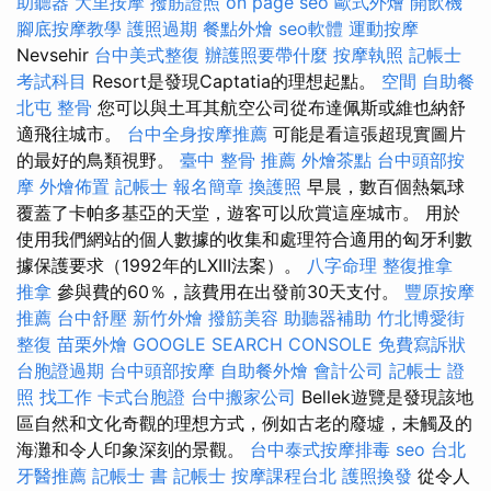
助聽器
大里按摩
撥筋證照
on page seo
歐式外燴
開飲機
腳底按摩教學
護照過期
餐點外燴
seo軟體
運動按摩
Nevsehir
台中美式整復
辦護照要帶什麼
按摩執照
記帳士
考試科目
Resort是發現Captatia的理想起點。
空間
自助餐
北屯 整骨
您可以與土耳其航空公司從布達佩斯或維也納舒
適飛往城市。
台中全身按摩推薦
可能是看這張超現實圖片
的最好的鳥類視野。
臺中 整骨 推薦
外燴茶點
台中頭部按
摩
外燴佈置
記帳士 報名簡章
換護照
早晨，數百個熱氣球
覆蓋了卡帕多基亞的天堂，遊客可以欣賞這座城市。 用於
使用我們網站的個人數據的收集和處理符合適用的匈牙利數
據保護要求（1992年的LXIII法案）。
八字命理 整復推拿
推拿
參與費的60％，該費用在出發前30天支付。
豐原按摩
推薦
台中舒壓
新竹外燴
撥筋美容
助聽器補助
竹北博愛街
整復
苗栗外燴
GOOGLE SEARCH CONSOLE
免費寫訴狀
台胞證過期
台中頭部按摩
自助餐外燴
會計公司
記帳士 證
照 找工作
卡式台胞證
台中搬家公司
Bellek遊覽是發現該地
區自然和文化奇觀的理想方式，例如古老的廢墟，未觸及的
海灘和令人印象深刻的景觀。
台中泰式按摩排毒
seo
台北
牙醫推薦
記帳士 書
記帳士
按摩課程台北
護照換發
從令人