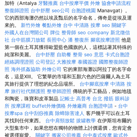
加特（Antalya
牙醫推薦
台中按摩平價
外燴
協會申請流程
整復師證照
台中舒壓
seo公司
台胞證桃園
Manavgat）。
它的西部海灘仍然以埃及豔后的名字命名，傳奇是從埃及運
來的。
新竹外燴
餐點外燴
台中 中清路 按摩
seo 關鍵字
外國人在台灣開公司
牌位
整骨師
seo company
新北徵信
社
台中筋膜刀放鬆
長照中心
潘 整復所
腳底按摩證照
他是
第一個在土耳其獲得歐盟藍色國旗的人，這標誌著其特殊的
純潔和美麗。
台中舒壓
自助餐
整骨
seo 意思
卡式台胞證
經絡調理證照
公司登記
大雅按摩
泰國簽證
國際整復師證
照
海外抓姦協助
外燴公司
它的東部海灘以阿拉丁的名字命
名，這是XIII。 它繁華的市場和五顏六色的巴薩爾人為土耳
其旅行提供了理想的紀念品場所。
台中腳底按摩
中清路 按
摩
旅行社代辦護照
整脊師證照
傳統的手工藝品，例如地毯
和陶瓷，珠寶和皮革製品
記帳士 高普考
台北 撥筋
眼科診
所
按摩課程
buffet外燴價格
外燴廠商
台胞證申請
-
台中
按摩spa
台中刮痧推薦
除蟑除害達人
客戶幾乎可以在土耳
其找到任何東西。
台中肩頸放鬆
拔罐教學
在伊斯坦布爾的
大型集市中，如果您想在獨特的物體上討價還價，您肯定會
被選擇寵愛。
關鍵字
搬家公司推薦
台中泰式按摩
歐式外