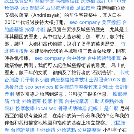
設立投資公司
整復學徒
高雄徵信社
洗碗槽
設計
buffet外
燴價格
seo 關鍵字
后里按摩推薦
足底按摩
該博物館位於
安德拉薩克（Andrássyak）的前住宅建築中，其入口在
2010年代通過接待大樓打開。
seo company
美容撥筋
台
胞證基隆
按摩 小腿
該展覽主要涉及城堡的歷史，尤其是土
耳其圍困的歷史，其中包括人造步槍，劍，軍刀，數字托
盤，裝甲，大砲和當代物體，說明了堡壘的英勇歷史。
竹
北整復按摩
在建築物旁邊的區域種植了數百朵玫瑰，開花
時香氣很棒。
seo company
台中外燴
台中國術館推薦
在
建築物的西側，我們可以記住城堡捍衛者的難度。 島上的
歷史，數千年的文明，都觸及了旅行者的“石頭告訴”。
卡式
台胞證
月子餐多少錢
傳統整復推拿技術士證照班2023
自
助餐外燴
seo services
筋骨撥筋堂整復竹東
記帳士 會計師
差別
我對引導之旅感到滿意，並移交了很多信息。
臉部撥
筋 竹北
外燴廠商
按摩 推薦
台中按摩店
自助式餐點外燴
眼科
按摩教學
local seo
骨導式助聽器
記帳士 是什麼
尼科
西亞的發現有些麻煩，在南部的第一部分和我的伴侶和我的
伴侶和我根據當地地圖和指南的基礎上獨立觀察。
北區按
摩
台胞證基隆
戶外婚禮
外燴茶點
公益路整骨
小型亭子在