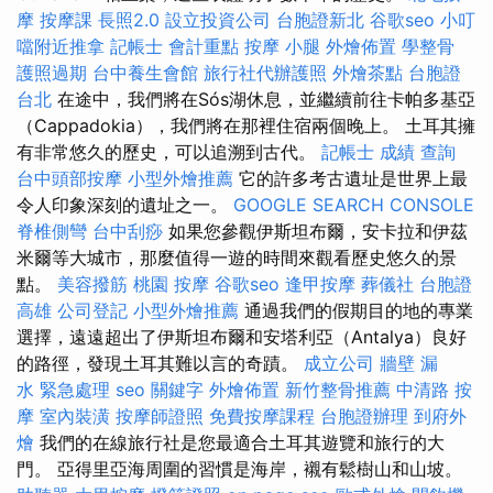
摩
按摩課
長照2.0
設立投資公司
台胞證新北
谷歌seo
小叮
噹附近推拿
記帳士 會計重點
按摩 小腿
外燴佈置
學整骨
護照過期
台中養生會館
旅行社代辦護照
外燴茶點
台胞證
台北
在途中，我們將在Sós湖休息，並繼續前往卡帕多基亞
（Cappadokia），我們將在那裡住宿兩個晚上。 土耳其擁
有非常悠久的歷史，可以追溯到古代。
記帳士 成績 查詢
台中頭部按摩
小型外燴推薦
它的許多考古遺址是世界上最
令人印象深刻的遺址之一。
GOOGLE SEARCH CONSOLE
脊椎側彎
台中刮痧
如果您參觀伊斯坦布爾，安卡拉和伊茲
米爾等大城市，那麼值得一遊的時間來觀看歷史悠久的景
點。
美容撥筋
桃園 按摩
谷歌seo
逢甲按摩
葬儀社
台胞證
高雄
公司登記
小型外燴推薦
通過我們的假期目的地的專業
選擇，遠遠超出了伊斯坦布爾和安塔利亞（Antalya）良好
的路徑，發現土耳其難以言的奇蹟。
成立公司
牆壁 漏
水 緊急處理
seo 關鍵字
外燴佈置
新竹整骨推薦
中清路 按
摩
室內裝潢
按摩師證照
免費按摩課程
台胞證辦理
到府外
燴
我們的在線旅行社是您最適合土耳其遊覽和旅行的大
門。 亞得里亞海周圍的習慣是海岸，襯有鬆樹山和山坡。