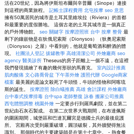
活在20世紀，因為將伊斯坦布爾與辛普爾（Sinope）連接
到這裡的商業旅程。
記帳士課程費用
北屯按摩
seo 意思
擁有50萬居民的城市是土耳其里維埃拉（Riviera）的首都
和最重要的度假勝地。 這個古老的土耳其城市是一個真正
的戶外博物館。
seo 關鍵字
按摩證照班
台中 按摩 整骨
最
剩下的鑲嵌物是在狄俄尼索斯（Dionysos）（狄奧尼索斯
（Dionysos）之屋）中看到的，他就是葡萄酒和醉酒的體
現。
社團法人登記
拔罐教學
高雄清潔公司
外燴廠商
seo
agency
醫美診所
Theseus的房子距離上一個不遠，在這裡
我們發現描繪了有趣的幾何形狀的馬賽克。
室內設計推薦
肌肉酸痛
文心路喬骨盆
下午茶外燴
護照代辦
Google商家
檔案
最美麗的是論文殺死了牛頭怪，牛頭的怪物和阿喀琉
斯的誕生。
按摩證照
除白蟻推薦
高雄 會計課程
外燴廠商
台中泰式按摩排毒
台中spa
老師整復 詠春
搬家公司推薦
西屯體態調整
桃園外燴
一定要步行到羅馬劇院，並在第二
世紀由石灰石製成。 在第二次世界大戰期間，在布達佩斯
的圍困期間，城堡區和巴達瓦爾宮是德國士兵的最後庇護
所。 宮殿再次受到嚴重破壞，圓頂破裂，其外牆變得無法
識別。 那個時代的主要建築師是在第十七章中。 - 熱食餐