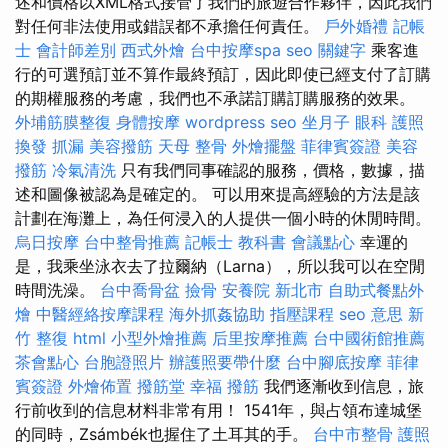
述和價格以XML格式接管了我們的旅遊合作夥伴，因此我們
對任何非法使用或錯誤都不承擔任何責任。
戶外婚禮
記帳
士 會計師差別
西式外燴
台中按摩spa
seo 關鍵字
乘客進
行的可選預訂並不算作最終預訂，因此即使已經支付了訂購
的期權服務的考慮，我們也不承諾訂購訂購服務的效果。
外埔筋膜整復
身體按摩
wordpress seo
坐月子
眼科
護照
換發
抓漏
美容撥筋
天母 整骨
外燴擺盤
菲律賓簽證
美容
撥筋
冷氣清洗
只有我們同事確認的服務，價格，數據，描
述和圖像被認為是確定的。 可以用來提高經驗的方法是該
計劃在海灘上，為任何浸入的人提供一個小時的休閒時間。
烏日按摩
台中整骨推薦
記帳士 教科書
會議點心
幸運的
是，我乘坐泳衣去了拉爾納（Larna），所以我可以在空閒
時間洗澡。
台中喬骨盆
撿骨
安養院 新北市
自助式餐點外
燴
中醫經絡按摩課程
海外抓姦協助
指壓課程
seo 意思
新
竹 整復
html
小型外燴推薦
后里按摩推薦
台中國術館推薦
茶會點心
台胞證照片
辦護照要帶什麼
台中腳底按摩
菲律
賓簽證
外燴佈置
撥筋堂 幸福
撥筋
我們逐漸收到信息，旅
行前收到的信息材料非常有用！ 1541年，與占領布達城堡
的同時，Zsámbék也握住了土耳其的手。
台中市整骨
護照