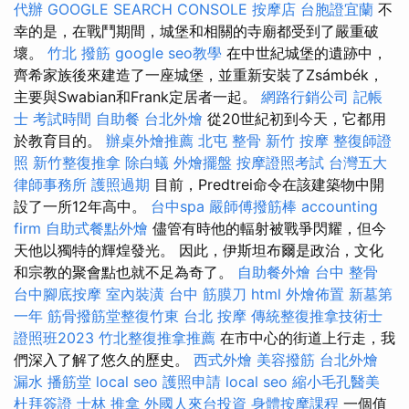
代辦
GOOGLE SEARCH CONSOLE
按摩店
台胞證宜蘭
不
幸的是，在戰鬥期間，城堡和相關的寺廟都受到了嚴重破
壞。
竹北 撥筋
google seo教學
在中世紀城堡的遺跡中，
齊希家族後來建造了一座城堡，並重新安裝了Zsámbék，
主要與Swabian和Frank定居者一起。
網路行銷公司
記帳
士 考試時間
自助餐
台北外燴
從20世紀初到今天，它都用
於教育目的。
辦桌外燴推薦
北屯 整骨
新竹 按摩
整復師證
照
新竹整復推拿
除白蟻
外燴擺盤
按摩證照考試
台灣五大
律師事務所
護照過期
目前，Predtrei命令在該建築物中開
設了一所12年高中。
台中spa
嚴師傅撥筋棒
accounting
firm
自助式餐點外燴
儘管有時他的輻射被戰爭閃耀，但今
天他以獨特的輝煌發光。 因此，伊斯坦布爾是政治，文化
和宗教的聚會點也就不足為奇了。
自助餐外燴
台中 整骨
台中腳底按摩
室內裝潢
台中 筋膜刀
html
外燴佈置
新墓第
一年
筋骨撥筋堂整復竹東
台北 按摩
傳統整復推拿技術士
證照班2023
竹北整復推拿推薦
在市中心的街道上行走，我
們深入了解了悠久的歷史。
西式外燴
美容撥筋
台北外燴
漏水
播筋堂
local seo
護照申請
local seo
縮小毛孔醫美
杜拜簽證
士林 推拿
外國人來台投資
身體按摩課程
一個值