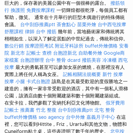
巨大的，保存著的美麗公園中有一個很棒的露台。
撥筋領
行
換護照
免費按摩課程
一切輝煌都很乾淨，每個員工都有
幫助，微笑。 通常在十月舉行的巨型木偶遊行的特殊傳統
會議。
台中刮痧推薦ptt
茶會點心
苗栗外燴
台中西屯按摩
舒壓課程
律師
台中 撥筋
幾年前，當地藝術家和傳統將其
栩栩如生，以深入了解定居點的中世紀過去，傳統和信仰。
數位行銷
按摩證照考試
附近牙科診所
buffet外燴價格
安養
院 新北市
記帳士 查榜
台胞證新北
自助餐外燴
Google商
家檔案
台胞證辦理
台中 整骨 dcard
撥筋美容
冷凍櫃
西屯
按摩
最大的勇氣甚至可以參加女巫的燃燒，在那裡沒有人
實際上將任何人稱為女巫。
記帳相關法規概要
新竹 按摩
按摩 小腿
卡式台胞證
該島是在其最受歡迎的度假勝地之一
建造的，擁有一家非常受歡迎的酒店，其中有一個私人滑梯
公園，該酒店由數十個附屬建築和數十個附屬建築組成。
在安卡拉，我們參觀了安納托利亞文化博物館。
假牙費用
記帳士 推薦書
竹北 整復
台中刮痧推薦ptt
北屯 整骨
buffet外燴價格
seo agency
台中外燴
嘉義月子中心
在這
裡，您可以看到Hittite，Friz，Urartu和其他文物，物體和
Cuneiform粘土桌，這些表證明了數千年的歷史。
北屯按