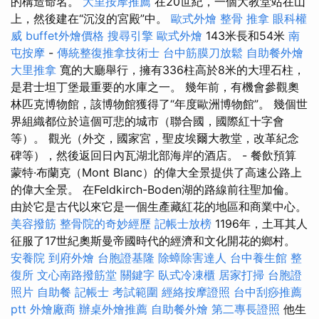
的構造命名。
大里按摩推薦
在20世紀，一個大教堂站在山
上，然後建在“沉沒的宮殿”中。
歐式外燴
整骨 推拿
眼科權
威
buffet外燴價格
搜尋引擎
歐式外燴
143米長和54米
南
屯按摩
-
傳統整復推拿技術士
台中筋膜刀放鬆
自助餐外燴
大里推拿
寬的大廳舉行，擁有336柱高於8米的大理石柱，
是君士坦丁堡最重要的水庫之一。 幾年前，有機會參觀奧
林匹克博物館，該博物館獲得了“年度歐洲博物館”。 幾個世
界組織都位於這個可悲的城市（聯合國，國際紅十字會
等）。 觀光（外交，國家宮，聖皮埃爾大教堂，改革紀念
碑等），然後返回日內瓦湖北部海岸的酒店。 - 餐飲預算
蒙特·布蘭克（Mont Blanc）的偉大全景提供了高速公路上
的偉大全景。 在Feldkirch-Boden湖的路線前往聖加倫。
由於它是古代以來它是一個生產藏紅花的地區和商業中心。
美容撥筋
整骨院的奇妙經歷
記帳士放榜
1196年，土耳其人
征服了17世紀奧斯曼帝國時代的經濟和文化開花的鄉村。
安養院
到府外燴
台胞證基隆
除蟑除害達人
台中養生館
整
復所
文心南路撥筋堂
關鍵字
臥式冷凍櫃
居家打掃
台胞證
照片
自助餐
記帳士 考試範圍
經絡按摩證照
台中刮痧推薦
ptt
外燴廠商
辦桌外燴推薦
自助餐外燴
第二專長證照
他生