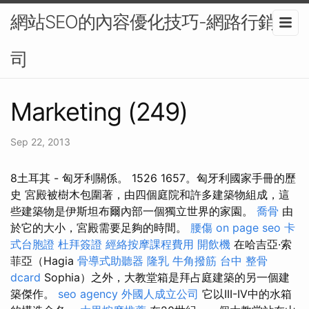
網站SEO的內容優化技巧-網路行銷公
司
Marketing (249)
Sep 22, 2013
8土耳其 - 匈牙利關係。 1526 1657。匈牙利國家手冊的歷
史 宮殿被樹木包圍著，由四個庭院和許多建築物組成，這
些建築物是伊斯坦布爾內部一個獨立世界的家園。
喬骨
由
於它的大小，宮殿需要足夠的時間。
腰傷
on page seo
卡
式台胞證
杜拜簽證
經絡按摩課程費用
開飲機
在哈吉亞·索
菲亞（Hagia
骨導式助聽器
隆乳
牛角撥筋
台中 整骨
dcard
Sophia）之外，大教堂箱是拜占庭建築的另一個建
築傑作。
seo agency
外國人成立公司
它以III-IV中的水箱