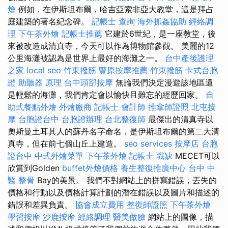
燴
例如，在伊斯坦布爾，哈吉亞索非亞大教堂，這是拜占
庭建築的著名紀念碑。
記帳士 查詢
海外抓姦協助
經絡調
理
下午茶外燴
記帳士推薦
它建於6世紀，是一座教堂，後
來被改造成清真寺，今天可以作為博物館參觀。 美麗的12
公里海灘被認為是世界上最好的海灘之一。
台中產後護理
之家
local seo
竹東撥筋
豐原按摩推薦
竹東撥筋
卡式台胞
證
助聽器 原理
台中頭部按摩
無論我們決定漫遊該地區還
是輕鬆的海灘，我們肯定會以愉快且難忘的經歷回家。
自
助式餐點外燴
外燴廠商
記帳士 會計師
推拿師證照
北屯按
摩
台胞證台中
台胞證辦理
台北整復師
最傑出的清真寺以
奧斯曼土耳其人的蘇丹名字命名，是伊斯坦布爾的第二大清
真寺，但在前七個山丘上建造。
seo services
按摩店
台胞
證台中
中式外燴菜單
下午茶外燴
記帳士 職缺
MECET可以
欣賞到Golden
buffet外燴價格
養生整復推廣中心
台中 中
醫 整骨
Bay的美景。 我們不對網站上的拼寫錯誤，丟失的
價格和行動以及價格計算計劃的潛在錯誤以及圖片和描述的
錯誤和差異負責。
協會成立費用
整復師證照
下午茶外燴
學習按摩
沙鹿按摩
經絡調理
醫美做臉
網站上的圖像，描