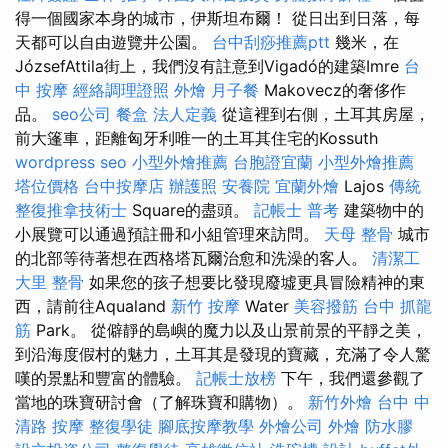
得一個國家本身的城市，伊斯坦布爾！ 從日出到日落，每
天都可以自由遊覽井公園。
台中刮痧推薦ptt
幾米，在
JózsefAttila街上，我們沒有註意到Vigadó的建築Imre
台
中 按摩
經絡調理證照
外燴
月子餐
Makovecz的奢侈作
品。
seo公司
餐盒
法人定義
從這裡到右側，土耳其房屋，
前大篷車，距離匈牙利唯一的土耳其住宅的Kossuth
wordpress seo
小型外燴推薦
台胞證宜蘭
小型外燴推薦
塔位價格
台中按摩店
辦護照
安養院
宜蘭外燴
Lajos
傳統
整復推拿技術士
Square的盡頭。
記帳士 普考
建築物中的
小展覽可以通過預註冊和小組管理來訪問。
天母 整骨
城市
的北部等待著想在西格塔瓦爾治愈和洗澡的客人。
清潔工
大里 整骨
如果您的孩子想要比發現廢墟更具冒險精神的東
西，請前往Aqualand
新竹 按摩
Water
美容撥筋
台中 抓龍
筋
Park。 從僻靜的島嶼的魔力以及山景前景的平靜之美，
到沿海度假村的魅力，土耳其是發現的寶藏，充滿了令人驚
嘆的景點和豐富的體驗。
記帳士放榜
下午，我們還參觀了
當地的珠寶研討會（了解珠寶和購物）。
新竹外燴
台中 中
清路 按摩
整復學徒
腳底按摩教學
外燴公司
外燴
防水膠