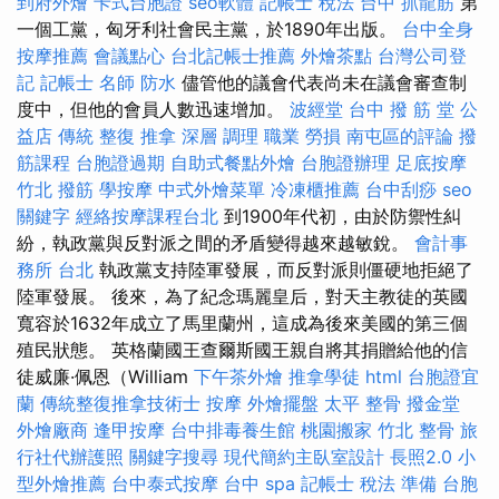
到府外燴
卡式台胞證
seo軟體
記帳士 稅法
台中 抓龍筋
第
一個工黨，匈牙利社會民主黨，於1890年出版。
台中全身
按摩推薦
會議點心
台北記帳士推薦
外燴茶點
台灣公司登
記
記帳士 名師
防水
儘管他的議會代表尚未在議會審查制
度中，但他的會員人數迅速增加。
波經堂
台中 撥 筋 堂 公
益店 傳統 整復 推拿 深層 調理 職業 勞損 南屯區的評論
撥
筋課程
台胞證過期
自助式餐點外燴
台胞證辦理
足底按摩
竹北 撥筋
學按摩
中式外燴菜單
冷凍櫃推薦
台中刮痧
seo
關鍵字
經絡按摩課程台北
到1900年代初，由於防禦性糾
紛，執政黨與反對派之間的矛盾變得越來越敏銳。
會計事
務所 台北
執政黨支持陸軍發展，而反對派則僵硬地拒絕了
陸軍發展。 後來，為了紀念瑪麗皇后，對天主教徒的英國
寬容於1632年成立了馬里蘭州，這成為後來美國的第三個
殖民狀態。 英格蘭國王查爾斯國王親自將其捐贈給他的信
徒威廉·佩恩（William
下午茶外燴
推拿學徒
html
台胞證宜
蘭
傳統整復推拿技術士
按摩
外燴擺盤
太平 整骨
撥金堂
外燴廠商
逢甲按摩
台中排毒養生館
桃園搬家
竹北 整骨
旅
行社代辦護照
關鍵字搜尋
現代簡約主臥室設計
長照2.0
小
型外燴推薦
台中泰式按摩
台中 spa
記帳士 稅法 準備
台胞