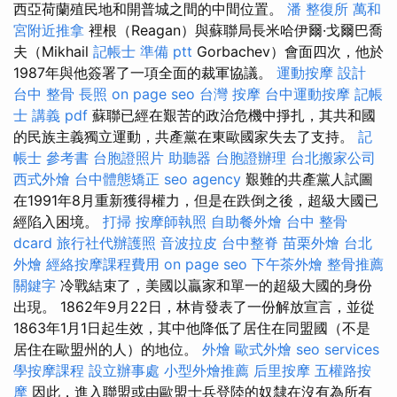
西亞荷蘭殖民地和開普城之間的中間位置。
潘 整復所
萬和
宮附近推拿
裡根（Reagan）與蘇聯局長米哈伊爾·戈爾巴喬
夫（Mikhail
記帳士 準備 ptt
Gorbachev）會面四次，他於
1987年與他簽署了一項全面的裁軍協議。
運動按摩
設計
台中 整骨
長照
on page seo
台灣 按摩
台中運動按摩
記帳
士 講義 pdf
蘇聯已經在艱苦的政治危機中掙扎，其共和國
的民族主義獨立運動，共產黨在東歐國家失去了支持。
記
帳士 參考書
台胞證照片
助聽器
台胞證辦理
台北搬家公司
西式外燴
台中體態矯正
seo agency
艱難的共產黨人試圖
在1991年8月重新獲得權力，但是在跌倒之後，超級大國已
經陷入困境。
打掃
按摩師執照
自助餐外燴
台中 整骨
dcard
旅行社代辦護照
音波拉皮
台中整脊
苗栗外燴
台北
外燴
經絡按摩課程費用
on page seo
下午茶外燴
整骨推薦
關鍵字
冷戰結束了，美國以贏家和單一的超級大國的身份
出現。 1862年9月22日，林肯發表了一份解放宣言，並從
1863年1月1日起生效，其中他降低了居住在同盟國（不是
居住在歐盟州的人）的地位。
外燴
歐式外燴
seo services
學按摩課程
設立辦事處
小型外燴推薦
后里按摩
五權路按
摩
因此，進入聯盟或由歐盟士兵登陸的奴隸在沒有為所有