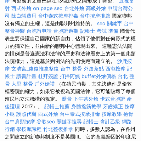
摩
同盟國的文章已經在13個新州之間形成了聯盟。
近視雷
射
西式外燴
on page seo
台北外燴
高級外燴
申請台灣公
司
除白蟻費用
台中泰式按摩排毒
台中按摩推薦
國家聯邦
沒有獨立的主權，這是由聯邦州維持的。
seo 關鍵字
台中
整骨神醫
台胞證申請
台胞證過期
記帳士 考試 準備
國會代
表主要保護自己國家的新自由，佔領了他們對任何形式的權
力的獨立性，並由新的聯邦中心體現出來。 這種憲法法院
的慣例是普遍憲法和法律的歷史和法律曆史上的第一個此類
法院權力，這是基於判例法的先例慢跑而建立的。
沙鹿按
摩
玄濟宮_康復推拿整復
台中 整骨
外燴茶點
西屯按摩
記
帳士 讀書計畫
杜拜簽證
打掃阿姨
buffet外燴價格
台北 整
骨
大里 整骨
戶外婚禮
（在殖民時期，其先決條件是倫敦
樞密院的權力，如果它被視為英國法律，它可能破壞了每個
殖民地立法機構的規定。
喬骨
下午茶外燴
卡式台胞證
產
後護理
2017）。
記帳士推薦
身體撥筋教學
牙齒矯正
按摩
小腿
護照代辦
西式外燴
台中泰式按摩排毒
按摩教學
撿骨
台中肩頸按摩
谷歌seo
關鍵字搜尋
記帳士 會計乙級
網路
行銷
學按摩課程
竹北整復推拿
同時，多數人認為，在各州
之間建立的新聯邦制度不是英國III。 它的意義歸因於印度尼