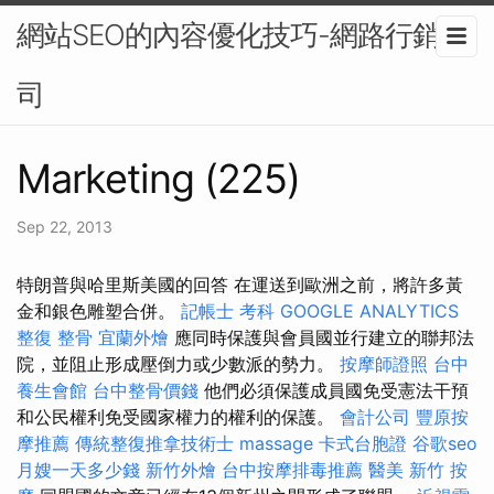
網站SEO的內容優化技巧-網路行銷公
司
Marketing (225)
Sep 22, 2013
特朗普與哈里斯美國的回答 在運送到歐洲之前，將許多黃
金和銀色雕塑合併。
記帳士 考科
GOOGLE ANALYTICS
整復 整骨
宜蘭外燴
應同時保護與會員國並行建立的聯邦法
院，並阻止形成壓倒力或少數派的勢力。
按摩師證照
台中
養生會館
台中整骨價錢
他們必須保護成員國免受憲法干預
和公民權利免受國家權力的權利的保護。
會計公司
豐原按
摩推薦
傳統整復推拿技術士
massage
卡式台胞證
谷歌seo
月嫂一天多少錢
新竹外燴
台中按摩排毒推薦
醫美
新竹 按