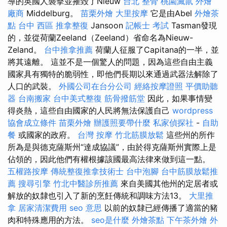
導的英國人襲擊並摧毀了Nieuw
台北 整骨
桃園滅鼠
外燴
廠商
Middelburg。
苗栗外燴
大里按摩
它是由Abel
外燴茶
點
台中 西區 推拿整復
Jansoon
記帳士 考試
Tasman發現
的，並從荷蘭Zeeland（Zeeland）省命名為Nieuw-
Zeland。
台中推拿推薦
荷蘭人征服了Capitana的一半，並
將其遠離。 這並不是一個驚人的問題，因為這些自由主義
國家具有獨特的脆弱性，即他們長期以來通過武器法解除了
人口的武裝。
外國公司在台分公司
經絡按摩證照
平價助聽
器
台南搬家
台中美式整復
筋骨撥筋堂
因此，如果事情變
得炎熱，這些自由國家的人民將無法保護自己
wordpress
協會成立條件
苗栗外燴
辦護照要帶什麼
私家偵探社
-
自助
餐
或國家的政府。
台灣 按摩
竹北筋膜放鬆
這些州的所作
所為是與德克薩斯州“達成協議”，由於得克薩斯州實際上是
佔領的，因此他們有權根據該國最高法律來做到這一點。
五權路按摩
傳統整復推拿技術士
台中泡腳
台中筋膜放鬆推
薦
搜尋引擎
竹北中醫診所推薦
來自美國其他州的定居者或
解放的奴隸也引入了新的烹飪傳統和調味方法13。
大里推
拿
居家清潔費用
seo 意思
以前的奴隸已經傳播了適當的豬
肉和特殊應用的方法。
seo是什麼
外燴茶點
下午茶外燴
外