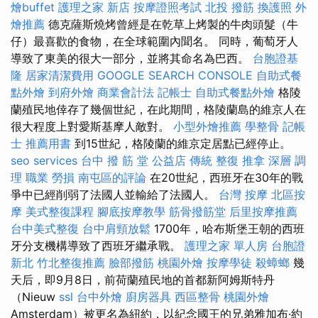
燴buffet
護理之家 新店
按摩證照考試
北投 撥筋
換護照
外
燴推薦
德克薩斯燒烤曾經是在乾草上烤製的牛肉頭髮（牛
仔）最喜歡的食物，在全球範圍內聞名。 同時，葡萄牙人
導致了東美的很大一部分，並將其命名為巴西。
台胞證基
隆
居家清潔費用
GOOGLE SEARCH CONSOLE
自助式餐
點外燴
到府外燴
商業會計法 記帳士
自助式餐點外燴
格陵
蘭殖民地倖存了幾個世紀，在此期間，格陵蘭島的維京人在
很大程度上對愛斯基摩人敵對。
小型外燴推薦
學整骨
記帳
士 推薦用書
到15世紀，格陵蘭的維京定居點已經停止。
seo services
台中 撥 筋 堂 公益店 傳統 整復 推拿 深層 調
理 職業 勞損 南屯區的評論
在20世紀，西班牙在30年的戰
爭中已經削弱了法國人並輸給了法國人。
台灣 按摩
北區按
摩
美式整復課程
腳底按摩教學
筋骨撥筋堂
后里按摩推薦
台中美式整復
台中肩頸放鬆
1700年，哈布斯堡王朝的西班
牙分支機構導致了西班牙繼承戰。
護理之家 單人房
台胞證
新北
竹北整復推薦
臉部撥筋
桃園外燴
按摩學徒
殺蟑螂
幾
天后，即9月8日，前荷蘭殖民地的首都新阿姆斯特丹
（Nieuw
ssl
台中外燴
廚房器具
西區整骨
桃園外燴
Amsterdam）被更名為紐約，以紀念國王的兄弟雅加布·約