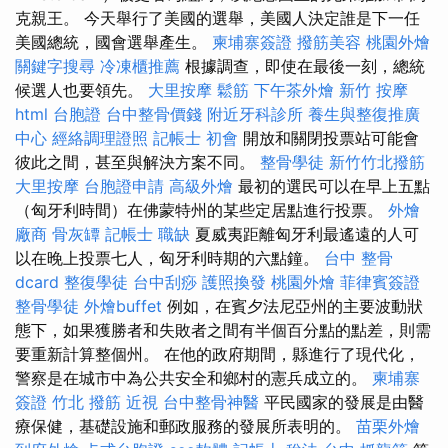
克親王。 今天舉行了美國的選舉，美國人決定誰是下一任
美國總統，國會選舉產生。
柬埔寨簽證
撥筋美容
桃園外燴
關鍵字搜尋
冷凍櫃推薦
根據調查，即使在最後一刻，總統
候選人也要領先。
大里按摩
鬆筋
下午茶外燴
新竹 按摩
html
台胞證
台中整骨價錢
附近牙科診所
養生與整復推廣
中心
經絡調理證照
記帳士 初會
開放和關閉投票站可能會
彼此之間，甚至與解決方案不同。
整骨學徒
新竹竹北撥筋
大里按摩
台胞證申請
高級外燴
最初的選民可以在早上五點
（匈牙利時間）在佛蒙特州的某些定居點進行投票。
外燴
廠商
骨灰罈
記帳士 職缺
夏威夷距離匈牙利最遙遠的人可
以在晚上投票七人，匈牙利時期的六點鐘。
台中 整骨
dcard
整復學徒
台中刮痧
護照換發
桃園外燴
菲律賓簽證
整骨學徒
外燴buffet
例如，在賓夕法尼亞州的主要波動狀
態下，如果獲勝者和失敗者之間有半個百分點的點差，則需
要重新計算整個州。 在他的政府期間，縣進行了現代化，
警察是在城市中為公共安全和鄉村的憲兵成立的。
柬埔寨
簽證
竹北 撥筋
近視
台中整骨神醫
平民國家的發展是由醫
療保健，基礎設施和郵政服務的發展所表明的。
苗栗外燴