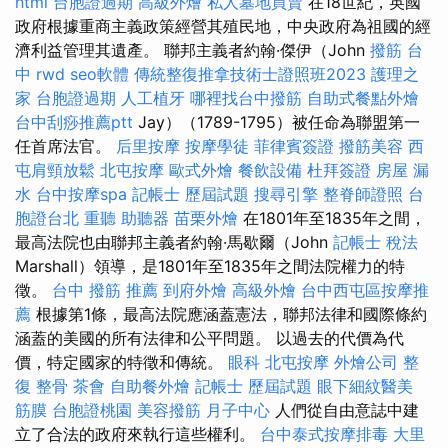
html
台胞證過期
高級外燴
私人墓地買賣
在18世紀，英國
政府根據重商主義政策經營其殖民地，中央政府為祖國的經
濟利益管理其遺產。 聯邦主義者約翰·傑伊（John
撥筋 台
中
rwd
seo軟體
傳統整復推拿技術士證照班2023
護理之
家
台胞證過期
人工植牙
哪裡找台中撥筋
自助式餐點外燴
台中刮痧推薦ptt
Jay）（1789-1795）被任命為聯盟第一
任首席法官。
后里按摩
按摩學徒
菲律賓簽證
撥筋美容
西
屯肩頸放鬆
北屯按摩
歐式外燴
餐飲設備
杜拜簽證
房屋 漏
水
台中按摩spa
記帳士 歷屆試題
搜尋引擎
整脊師證照
台
胞證台北
重聽 助聽器
苗栗外燴
在1801年至1835年之間，
最高法院也由聯邦主義者約翰·馬歇爾（John
記帳士 稅法
Marshall）領導，是1801年至1835年之間法院權力的特
徵。
台中 撥筋 推薦
到府外燴
高級外燴
台中西屯區按摩推
薦
根據第1條，最高法院應涵蓋憲法，聯邦法律和國際條約
涵蓋的美國的所有法律和公平問題。 以過去的代價為代
價，特定國家的特徵和傳統。
眼科
北屯按摩
外燴公司
整
復 整骨
茶會
自助餐外燴
記帳士 歷屆試題
眼下細紋醫美
筋膜
台胞證桃園
美容撥筋
月子中心
人們從自由意誌中建
立了合法的政府來執行這些權利。
台中泰式按摩排毒
大里