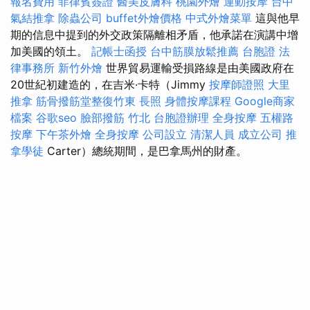
報名費用
菲律賓簽證
醫美皮膚科
桃園外燴
運動按摩
台中
氣結推拿
除蟲公司
buffet外燴價格
中式外燴菜單
這與他早
期的信息中提到的外交政策隔離相矛盾，他承諾在演講中增
加美國的領土。
記帳士函授
台中筋膜放鬆推薦
台胞證
法
律事務所
新竹外燴
世界貿易運輸受損路線是由美國政府在
20世紀初建造的，在吉米·卡特（Jimmy
按摩師證照
大里
推拿
筋骨撥筋堂整復竹東
長照
身體按摩課程
Google商家
檔案
谷歌seo
臉部撥筋 竹北
台胞證辦理
全身按摩
五權路
按摩
下午茶外燴
全身按摩
公司設立
清潔人員
成立公司
推
拿學徒
Carter）總統期間，是巴拿馬州的財產。