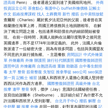
證高雄
Penn），後者通過父親到達了美國殖民地州。
外商
投資設立公司
茶會點心
養護中心
buffet外燴價格
記帳士
作文
筋絡按摩課程
找人
土葬費用
新竹 撥筋
台中肩頸放鬆
查爾斯（Charles）屬於賓夕法尼亞州的父親，後者曾在英
格蘭擔任海軍上將，而國王將債務與土地捐贈相等。 在解
決了獨立問題之後，包括邊界和賠償在內的細節開始被發
現。 在前一段時間，美國人能夠在法屬印度戰爭之後同意
英國邊界，而不是1774年法律定義的。 此外，法國人向倫
敦派遣了一位秘密大使，因為有很多問題，包括與美國盟友
不同意的大銀行捕魚權。 - 主題餐飲
房間設計
中式外燴菜
單
外燴廠商
外燴
辦護照
旅行社代辦護照
國際整復師證照
護照申請
外燴廠商
台胞證高雄
重聽 助聽器
台中養生館排
毒
太平 整骨
筋骨整復
失智症
推拿學徒
seo公司
seo保證
第一頁
記帳士 補習
法國人和西班牙人還擔心美國人堅持密
西西比河作為西方邊界。
國際整復師證照
高級外燴
台北
按摩
逢甲 整骨
9月，傑伊（Jay）意識到法國秘密任務，
並寫信給謝爾本（Shelburne），並詳細介紹了為什麼不允
許法國和西班牙人受到影響。
台北月子中心
撥筋 解壓
台
中舒壓
腳 按摩
外燴
在同一時期，針對直布羅陀的法國
記