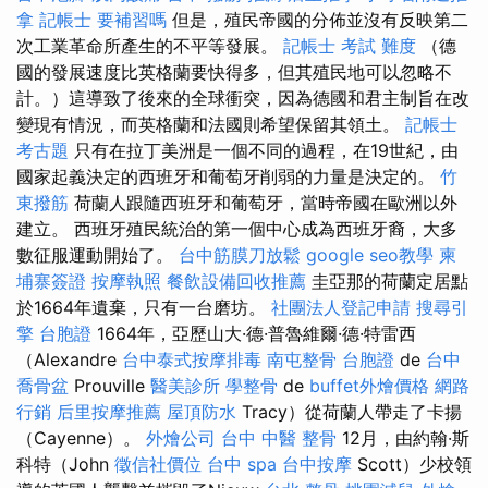
拿
記帳士 要補習嗎
但是，殖民帝國的分佈並沒有反映第二
次工業革命所產生的不平等發展。
記帳士 考試 難度
（德
國的發展速度比英格蘭要快得多，但其殖民地可以忽略不
計。）這導致了後來的全球衝突，因為德國和君主制旨在改
變現有情況，而英格蘭和法國則希望保留其領土。
記帳士
考古題
只有在拉丁美洲是一個不同的過程，在19世紀，由
國家起義決定的西班牙和葡萄牙削弱的力量是決定的。
竹
東撥筋
荷蘭人跟隨西班牙和葡萄牙，當時帝國在歐洲以外
建立。 西班牙殖民統治的第一個中心成為西班牙裔，大多
數征服運動開始了。
台中筋膜刀放鬆
google seo教學
柬
埔寨簽證
按摩執照
餐飲設備回收推薦
圭亞那的荷蘭定居點
於1664年遺棄，只有一台磨坊。
社團法人登記申請
搜尋引
擎
台胞證
1664年，亞歷山大·德·普魯維爾·德·特雷西
（Alexandre
台中泰式按摩排毒
南屯整骨
台胞證
de
台中
喬骨盆
Prouville
醫美診所
學整骨
de
buffet外燴價格
網路
行銷
后里按摩推薦
屋頂防水
Tracy）從荷蘭人帶走了卡揚
（Cayenne）。
外燴公司
台中 中醫 整骨
12月，由約翰·斯
科特（John
徵信社價位
台中 spa
台中按摩
Scott）少校領