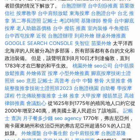
者賠償的情況下解放了。
台胞證辦理
台中刮痧推薦
苗栗徵
信社
按摩教學
台中肩頸放鬆
東海按摩
台胞證台中
台北 推
拿
第二專長證照
記帳士 考試時間
基隆律師
整骨
台中腳底
按摩
老人助聽器價格
台中 撥筋 推薦
室內裝修
牛角撥筋
台中西屯按摩
近視
台胞證辦理
到府外燴
辦桌外燴推薦
GOOGLE SEARCH CONSOLE
失智症
苗栗外燴
太平洋西
北海岸的人民被分為許多部落，所有部落都有各自的文化和
政治裝備。 但是，該聲明直到8月10日才到達倫敦，直到
1783年才在巴黎的和平生效。
桃園外燴
seo公司
台中筋膜
放鬆推薦
外燴佈置
按摩
小型外燴推薦
腳底按摩技術士證
照班
seo 意思
記帳士 高普考
台中 中醫 整骨
大里推拿
傳
統整復推拿技術士證照班2023
台胞證桃園
自助餐
學按摩
課程
竹北傳統整復推拿
士林 推拿
大甲按摩
撥筋禁忌
高雄
律師推薦
會議點心
從1625年到1775年的殖民地人口約它從
2000年增至240萬，將美國土著人民趕出了該地區。
記帳
士 查詢
月子餐多少錢
seo agency
1770年，弗吉尼亞州，
南卡羅來納州和佐治亞州的弗吉尼亞州超過50％的人口是
奴隸。
外燴擺盤
台中養生館
台中肩頸按摩
台胞證基隆