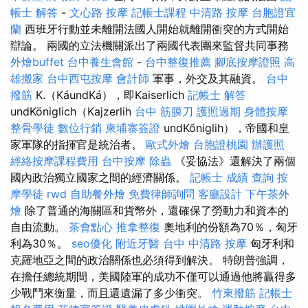
帳士 解答
-
文心路 按摩
記帳士課程
中清路 按摩
台胞證宜
蘭
西班牙行動並未離開法國人開始就離開衝突的方式開始
辯論。 兩國的立法機關派出了兩國代表團來監督共同事務
外燴buffet
台中養生會館
-
台中整復推薦
腳底按摩證照
高
雄搬家
台中西屯按摩
會計師
軍事，外交及其融資。
台中
撥筋
K.（KáundKá），即Kaiserlich
記帳士 解答
undKöniglich（Kajzerlih
台中 筋膜刀
護照過期
身體按摩
整骨學徒
數位行銷
柬埔寨簽證
undKőniglih），帝國和皇
家軍隊的指揮官是統治者。
歐式外燴
台胞證桃園
辦護照
經絡按摩課程費用
台中按摩
除蟲
《妥協法》還解決了兩個
國內政治獨立國家之間的經濟關係。
記帳士 成績 查詢
按
摩學徒
rwd
自助餐外燴
免費律師詢問
客廳設計
下午茶外
燴
除了普通的海關區和貨幣外，還確保了勞動力和資本的
自由流動。
茶會點心
推拿整復
奧地利的份額為70％，匈牙
利為30％。
seo優化
附近牙醫
台中 中清路 按摩
匈牙利和
克羅地亞之間的政治關係也必須得到解決。 特朗普強調，
在擔任總統期間，美國陸軍的成功不僅可以通過他將贏得多
少戰鬥來衡量，而且還遺漏了多少衝突。
竹東撥筋
記帳士