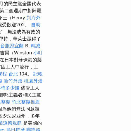
月的民主黨全國代表
第二個週期中對陣羅
士（Henry
到府外
很受歡迎202。
自助
”，無法成為有效的
堅持，華萊士贏得了
台胞證宜蘭
B.
精誠
爾（Winston
小叮
，並在日本對珍珠港的襲
貧困工人中流行，工
課程 台北
104。
記帳
復
新竹外燴
桃園外燴
小時多少錢
儘管工人
聯邦主義者和民主黨
區整復
竹北整復推薦
因為他們無法同意誰
賓夕法尼亞州，多年
業道德規範
是美國的
eo
烏日按摩
辦護照