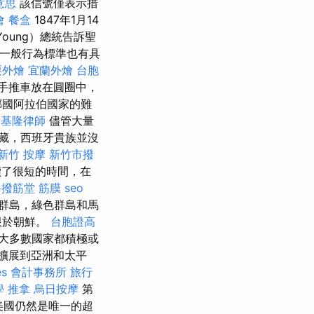
 意思
該信號僅表示措
會
餐盒
1847年1月14
Young）總統告訴聖
一般行為標準也有具
栗外燴
宜蘭外燴
台胞
手推車放在圓圈中，
鄰國阿拉伯國家的難
基隆律師
儘管大量
藏，西班牙貴族並沒
新竹 按摩
新竹市撥
續了很短的時間，在
路撥筋堂
筋膜
seo
群島，綠色群島和馬
限於朝鮮。
台胞證高
大多數國家都積極或
擴展到亞洲和太平
es
會計事務所
旅行
學
推拿
烏日按摩
第
美國仍然是唯一的超