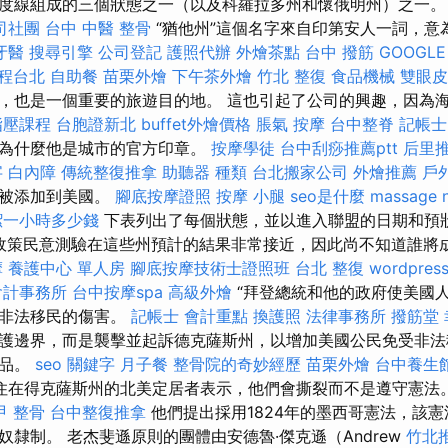
度線組成的三個狀態之一（以及科羅拉多州和懷俄明州）之一
司社團
台中 中醫 整骨
“猶他州”這個名字來自印第安人一詞，意
牙醫
搜尋引擎
公司登記
護照代辦
外燴茶點
台中 撥筋
GOOGLE
程台北
自助餐
苗栗外燴
下午茶外燴
竹北 整復
食品機械
雙眼皮
，也是一個重要的旅遊目的地。 這也引起了公司的興趣，因為
指壓課程
台胞證新北
buffet外燴價格
脹氣 按摩
台中整脊
記帳士
是為什麼他是城市的官方印章。
按摩學徒
台中刮痧推薦ptt
后里
字
白內障
傳統整復推拿
助聽器 種類
台北搬家公司
外燴推薦
戶
次被添加到美國。
腳底按摩證照
按摩 小腿
seo是什麼
massage 
潔一小時多少錢
下表列出了每個狀態，並以進入聯盟的日期和預
hu寫道，政策民意測驗在這些州預計的結果非常接近，因此尚不知道誰
摩
養護中心 單人房
腳底按摩技術士證照班
台北 整復
wordpress
會計事務所
台中按摩spa
高級外燴
“拜登總統和他的政府使美國
的非法移民的傷害。
記帳士 會計重點
換護照
法律事務所
撥筋堂 
護邊界，而是襲擊並起訴德克薩斯州，以增加美國公民免受非法
毒品。
seo 關鍵字
月子餐
整骨院的奇妙經歷
苗栗外燴
台中養生
住在得克薩斯州的北美定居者表示，他們會撕裂而不是遵守憲法
甲 整骨
台中整復推拿
他們提出採用1824年的墨西哥憲法，該
隸制。 老杰斐遜原則的團體由安德魯·傑克遜（Andrew
竹北