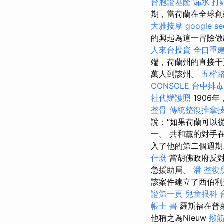
台胞證基隆
漏水 打
期，當荷蘭在全球創
大雅按摩
google 
的興起為這一冒險
人來台投資
全口重
端，荷蘭州的直接干
萬人到該州。
五權
CONSOLE
台中排毒
社代辦護照
1906
整骨
傳統整復推拿
說：“如果荷蘭可以
一。 共和黨的對手
入了他的第二個週
什麼
當胡佛政府反對
急援助局。
潘 整復
該案件建立了西伯
證第一頁
兒童眼科
帳士 書
羅斯福在普萊
他稱之為Nieuw
撥