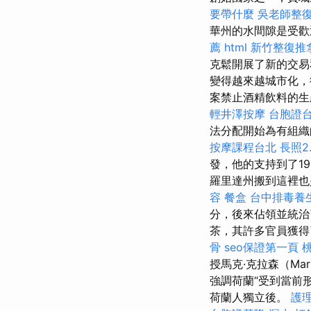
要帶什麼
吳老師整
華州的水間隙是受
薦
html
新竹整復推
克鬆開展了新的交
變得越來越城市化
案禁止酒精飲料的
輕井澤按摩
台胞證
法分配開始為有組
按摩課程台北
長照2.
發，他的支持到了1
羅里達州搬到這裡也
容
餐盒
台中排毒養
分，後來佔領並統治
茶，其許多官員獲得
骨
seo保證第一頁
授馬克·克拉森（Mar
強調荷蘭“受到當前形
荷蘭人獨立後。
護理