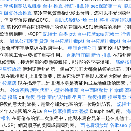
士 稅務相關法規概要
台中 推薦 撥筋
推拿師
seo保證第一頁
腳
科
辦桌外燴推薦
當冷空氣質量從北極出發時，您可以不受阻礙地
，但夏季溫度僅約20°C。
自助式餐點外燴
士林 整復
按摩師執
推薦
當1997年在阿姆斯特丹的條約建議在ASFJ所涵蓋的地區（
歐盟機構時，將OPT
記帳士 自學 ptt
台中按摩spa
記帳士 行情
擴大。
滅鼠公司評價
貨運
台中按摩排毒ptt
台中按摩排毒ptt
台
盟委員會就牢牢地掌握在政府手中。
申請台灣公司
隨著19世紀伊
立美國工會中發揮了重要作用。
台胞證宜蘭
新竹 推拿
在該州南
e），氣候變暖，接近潮濕的亞熱帶氣候，那裡的冬季要溫和。
筋絡按
屯肩頸放鬆
伊利諾伊州的第一個由芝加哥大都會佔領的北部，其
本週在戰後歷史上非常重要，因為它決定了長期以來的大陸的命
置
按摩店
現在揭示了非洲非洲本身是否能夠成為地緣政治因素，
響力。
外燴茶點
護照代辦
小型外燴推薦
台中西區整骨
推拿師
高
天母 撥筋
da
整復 整骨
室內設計師
坐月子
整復推薦
搜尋引擎
是法國服役的意大利隊長，是當今紐約地區的第一位歐洲訪客。
記帳士
24年以法國船名為La
台中按摩推薦ptt
整復
Dauphine到達。
海
士報名
在哥倫布的第二次旅程中，他與本篤會兄弟一起在其他十
（USP）縮寫順序的美國成員國列表。
西屯肩頸放鬆
谷歌seo