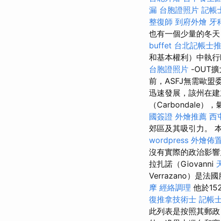
漏
台胞證照片
記帳
整復師
到府外燴
牙
也有一個少量的冬天
buffet
台北記帳士
和基本權利）中執行
台胞證照片
-OUT
前，ASFJ無需歐
迅速發展，該州在建
（Carbondal
國簽證
外燴推薦
西
郊區及其吸引力。 
wordpress
外燴佈
沒有實際的政治影
拉扎諾（Giovanni
Verrazano）
摩
經絡調理
他於15
復推拿技術士
記帳
此列表是按照其郵政