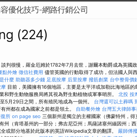
內容優化技巧-網路行銷公司
ng (224)
科 談判很慢，羅金厄姆於1782年7月去世，謝爾本勳爵成為英國
餐點外燴
徵信社費用
儘管英國的行動取得了成功，但法國人與
o是什麼
助聽器多少錢
足底按摩
后里按摩
撥筋創業
台中整骨價
按摩
目前，美國擁有16個地區，主要是太平洋或加勒比海地區的
業和野生動物服務局將其視為野生動植物或軍事哨所。
北投 按
7日至5月29日之間，所有殖民地成為一個州。
台灣還可以土葬嗎
所有州都在成為國家之前都是領土。
自助餐外燴
台灣五大律師事
整復所
on page seo
三個新州是獨立的主權國家（佛蒙特州，得
有州（肯塔基州的一部分；弗吉尼亞州；馬薩諸塞州緬因州；西
全或部分地基於此版本的英語Wikipedia文章的翻譯。
嚴師傅