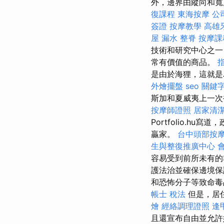
外，邊界由縱向和寬
復課程
東海按摩
公
簽證
按摩教學
高雄
屋 漏水
整脊
按摩課
技術和研究中心之一
常有價值的商品。
是由於海狸，這就
外燴擺盤
seo 關鍵
斯加和夏威夷上一
按摩師證照
居家清
Portfolio.
贏家。
台中頭部按
生與整復推廣中心
容易受到前所未有
護法治並確保邊境保
和恐怖分子等致命
帳士 稅法
但是，居
燴
經絡調理證照
逢
且還宣布自由並允許奴