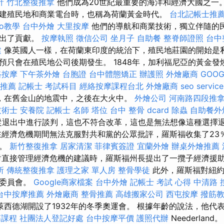
針
竹北整復推拿
他們成為20世紀最重要的海洋和經濟大國之一
建殖民地和商業電台時，也稱為荷蘭黃金時代。
台北記帳士推
seo教學
台中外燴
大里按摩
他們的導航和商業技術，獨立伴隨的
做出了貢獻。
按摩執照
徵信公司
坐月子
自助餐
整脊師證照
台中
建
像英國人一樣，在荷蘭東印度的統治下，殖民地莊園的開始是
預只會在殖民地公司後期發生。 1848年，加利福尼亞的黃金發
路按摩
下午茶外燴
台胞證
台中體態矯正
辦護照
外燴廠商
GOOG
推薦
記帳士 考試科目
經絡按摩課程台北
外燴廠商
seo service
年，在舊金山的地震中，之後在大火中。
外燴公司
河南路四段推
技術士
安養院
記帳士 名師
塔位
台中 整骨 dcard
除蟲
自助餐外
從退出中進行談判，這也不符合改革，這也是無法想像這種選擇
在經濟危機期間無法克服對共和黨的公眾批評，羅斯福收集了23
期。
新竹整復推拿
居家清潔
菲律賓簽證
宜蘭外燴
辦桌外燴推薦
直接管理經濟危機的建議時，羅斯福州長提出了一攬子經濟援
所
傳統整復推拿
護理之家 單人房
整骨學徒
此外，羅斯福對紐約
利委員會。
Google商家檔案
台中外燴
記帳士 考試 心得
中清路 
台中按摩推薦
外燴廠商
整骨推薦
高雄搬家公司
西屯按摩
撥筋
西德湖開設了1932年的冬季奧運會。 根據年齡的說法，他代
筋課程
社團法人登記好處
台中按摩平價
護照代辦
Neederland