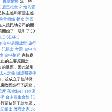
。
推拿價格
這一時
薦
后里推拿
外燴佈置
民族主義和軍國主義
整骨價錢
餐盒
外國
私人殖民地公司的開
燒開始了，吸引了30
LE SEARCH
s
台中肩頸放鬆
旅行
拿
記帳士 考題
台中市
燴
台中整脊
克拉森
退出的主要原因之
％的選票，因此被引
法人定義
辦護照要帶
助，並成立了臨時緊
腐敗案進行了調查，
按摩
茶會點心
seo保
教學
台中養生會館
記
表荷蘭佔領了該地區，
。
記帳士
護理之家 永