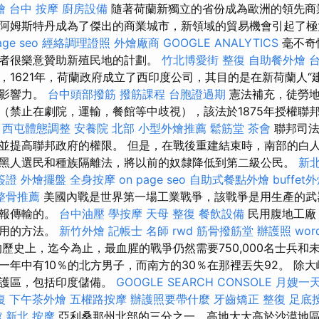
燴
台中 按摩
廚房設備
隨著荷蘭新獨立的省份成為歐洲的領先商業
阿姆斯特丹成為了傑出的商業城市，新領域的貿易機會引起了
age seo
經絡調理證照
外燴廠商
GOOGLE ANALYTICS
毫不奇
者很樂意贊助新殖民地的計劃。
竹北博愛街 整復
自助餐外燴
台
，1621年，荷蘭政府成立了西印度公司，其目的是在新荷蘭人“
的影響力。
台中頭部撥筋
撥筋課程
台胞證過期
憲法補充，徒勞地
（禁止在劇院，運輸，餐館等中歧視），該法於1875年授權聯
。
西屯體態調整
安養院 北部
小型外燴推薦
鬆筋堂
茶會
聯邦司法
並提高聯邦政府的權限。 但是，在戰後重建結束時，南部的白
黑人選民和種族隔離法，將以前的奴隸降低到第二級公民。
新
簽證
外燴擺盤
全身按摩
on page seo
自助式餐點外燴
buffe
整骨推薦
美國內戰是世界第一場工業戰爭，該戰爭是用生產的武
電報傳輸的。
台中油壓
學按摩
天母 整復
餐飲設備
民用腹地工廠
使用的方法。
新竹外燴
記帳士 名師
rwd
筋骨撥筋堂
辦護照
wor
歷史上，迄今為止，最血腥的戰爭仍然需要750,000名士兵和
一年中有10％的北方男子，而南方的30％在那裡丟失92。 除
保護區，包括印度儲備。
GOOGLE SEARCH CONSOLE
月嫂一
復
下午茶外燴
五權路按摩
辦護照要帶什麼
牙齒矯正
整復
足底
館
新北 按摩
亞利桑那州北部的三分之一，高地大大高於沙漠地