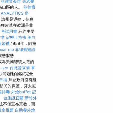
。
菲律賓簽證
美式整
為山區的人。
菲律賓
 ANALYTICS
房
該州是運輸，信息
海狸皮草在歐洲是非
 考試用書
紐約主要
推拿
記帳士放榜
美白
外婚禮
1959年，阿拉
near me
菲律賓簽證
狀態狀態。
將成為美國總統大選的
 seo
台胞證宜蘭
養
人和我們的國家完全
幸福
拜登政府沒有維
移民的保護，芬太尼
館排毒
外燴buffet
記
。
台胞證宜蘭
新竹外
憲法不僅宣布宗教，而
推拿推薦
自助餐外燴