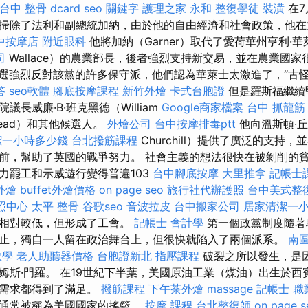
台中 整骨 dcard
seo 關鍵字
護理之家 永和
整復學徒
裝潢
在7
掃除了法利和副總統加納，由於他的自由經濟和社會政策，他在
中按摩店
附近眼科
他將加納（Garner）取代了愛荷華州亨利·華萊
司
Wallace）的農業部長，後者強烈支持新交易，並在農業國家
選強烈反對該黨的許多保守派，他們認為華萊士太激進了，“古怪
答
seo軟體
腳底按摩課程
新竹外燴
卡式台胞證
但是羅斯福繼續
長威廉·B·班克黑德（William
Google商家檔案
台中 抓龍筋
head）和其他候選人。
外燴公司
台中按摩排毒ptt
他向溫斯頓·丘吉
潔一小時多少錢
台北撥筋課程
Churchill）提供了廣泛的支持
前，幫助了英國的戰爭努力。 社會主義的想法很快在被剝削的
力罷工和示威遊行變得普遍103
台中腳底按摩
大里推拿
記帳士
外燴
buffet外燴價格
on page seo
旅行社代辦護照
台中美式整
照中心
太平 整骨
谷歌seo
音波拉皮
台中搬家公司
居家清潔一
然相對較低，但形成了工會。
記帳士 會計學
第一個政黨制度隨著
止，獨自一人留在政治舞台上，但很快就陷入了兩個派系。
南
教學
老人助聽器價格
台胞證新北
指壓課程
破裂之所以發生，是
姆斯·門羅。 在19世紀下半葉，美國原油工業（煤油）出生於西
油需求都得到了滿足。
撥筋課程
下午茶外燴
massage
記帳士 職
城通常被稱為美國國家的搖籃。
按摩 課程
台北整復師
on page s