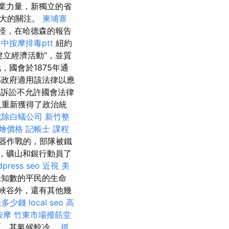
力量​​，新獨立的省
極大的關注。
柬埔寨
怪，在哈德森的報告
中按摩排毒ptt
紐約
建立經濟活動”，並質
，國會於1875年通
邦政府適用該法律以應
訴訟不允許國會法律
人重新獲得了政治統
北除白蟻公司
新竹整
t外燴價格
記帳士 課程
器作戰的，部隊被鐵
，礦山和銀行動員了
dpress seo
近視
美
未知數的平民的生命
大峽谷外，還有其他幾
天多少錢
local seo
高
按摩
竹東市場撥筋堂
區，其氣候較冷。
抓