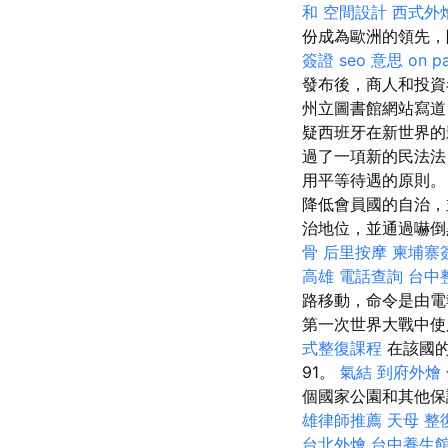
和
空間設計
西式外
份成為歐洲的領先，
簽證
seo 意思
on p
發布後，商人和投資
州立圖書館網站寫道
疑西班牙在新世界
過了一項新的民法法
用平等待遇的原則
降低會員國的自治，
治地位，並通過嚇倒
骨
后里按摩
柬埔寨
高雄
電話查詢
台中
路移動，命令是由
第一次世界大戰中
式整復課程
在該國的
91。
氣結
到府外燴
個國家公園和其他
雄律師推薦
天母 整
台北外燴
台中養生