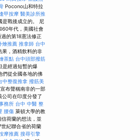
骨
Pocono山和特拉
逢甲按摩
醫美診所推
是戰後成立的。 尼
和60年代，美國社會
通過的第18憲法修正
外燴推薦
推拿師
台中
結果，酒精飲料的非
燴茶點
台中頭部撥筋
頭，但是經過短暫的爆
他們從全國各地的佛
台中整復推拿
撥筋美
司宣布聲稱南非的一部
該公司在印度分發了
事務所
台中 中醫 整
理
腰傷
萊頓大學的教
不相信荷蘭的想法，並
17世紀聯合省的荷蘭
按摩推薦
搜尋引擎