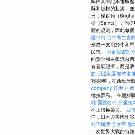
輯由其筆記本電腦
辭和版權的起源，
日，楊百翰（Brigh
徒（Saints），
體的規則，因此每個
證申請
台中養生會
形成一支用於牛和馬
民營。
外商投資設
的黃金和白銀流向西
有發展經濟，而是
筋
明道花園城整復
1588年，在西班
company
按摩 推薦
德拉群島。 在朝鮮
雄
團體名稱
后里推
不太積極參與。
西
洋，日本與美國作
社代辦護照
太平 整
二次世界大戰的特徵