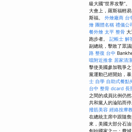
級大國“世界攻擊”。
大會上，羅斯福輕易
斯福。
外燴廠商
台
燴
團體名稱
禮儀公
餐外燴
太平 整骨
大
跑步者。
記帳士 解
副總統，擊敗了眾議院議
路 整復 台中
Bank
噹附近推拿
居家清
擊使美國參加戰爭之
黨運動已經開始，暴
士 自學
自助式餐點
台中 整骨 dcard
長
之間的成員比例仍
共和黨人的淪陷而停
撥筋美容
經絡按摩
在總統主席中跟隨詹
來，美國大部分石
創始國家之一；費