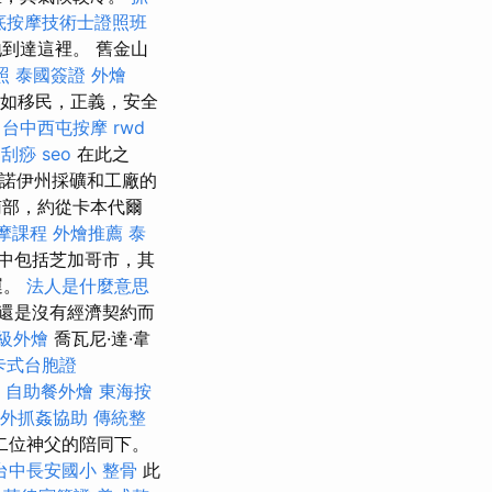
底按摩技術士證照班
到達這裡。 舊金山
照
泰國簽證
外燴
例如移民，正義，安全
台中西屯按摩
rwd
中刮痧
seo
在此之
利諾伊州採礦和工廠的
部，約從卡本代爾
摩課程
外燴推薦
泰
中包括芝加哥市，其
運。
法人是什麼意思
還是沒有經濟契約而
級外燴
喬瓦尼·達·韋
卡式台胞證
自助餐外燴
東海按
外抓姦協助
傳統整
二位神父的陪同下。
台中長安國小 整骨
此