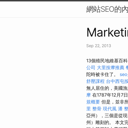
網站SEO的
Marketi
Sep 22, 2013
13個殖民地維基百
公司
大里按摩推薦
陀時被卡住了。
se
舒壓課程
台中西屯
無人居住的，美國漁
摩
在1787年12月
規概要
但是，並非
里 整骨
現代風
潘 
亞州），三個是從現
州）雕刻的。 本文完