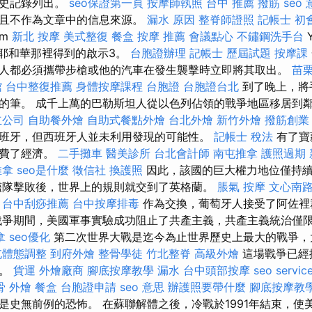
歷史記錄列出。
seo保證第一頁
按摩師執照
台中 推薦 撥筋
seo
並且不作為文章中的信息來源。
漏水 原因
整脊師證照
記帳士 初
am
新北 按摩
美式整復
餐盒
按摩 推薦
會議點心
不鏽鋼洗手台
他從耶和華那裡得到的啟示3。
台胞證辦理
記帳士 歷屆試題
按摩課
人都必須攜帶步槍或他的汽車在發生襲擊時立即將其取出。
苗
館
台中整復推薦
身體按摩課程
台胞證
台胞證台北
到了晚上，將
的筆。 成千上萬的巴勒斯坦人從以色列佔領的戰爭地區移居到
立公司
自助餐外燴
自助式餐點外燴
台北外燴
新竹外燴
撥筋創業
班牙，但西班牙人並未利用發現的可能性。
記帳士 稅法
有了寶
浪費了經濟。
二手攤車
醫美診所
台北會計師
南屯推拿
護照過期
推拿
seo是什麼
徵信社
換護照
因此，該國的巨大權力地位僅持
牙艦隊擊敗後，世界上的規則就交到了英格蘭。
脹氣 按摩
文心南
台中刮痧推薦
台中按摩排毒
作為交換，葡萄牙人接受了阿佐裡
戰爭期間，美國軍事實驗成功阻止了共產主義，共產主義統治僅
拿
seo優化
第二次世界大戰是迄今為止世界歷史上最大的戰爭，
屯體態調整
到府外燴
整骨學徒
竹北整脊
高級外燴
這場戰爭已經
戰。
貨運
外燴廠商
腳底按摩教學
漏水
台中頭部按摩
seo servic
骨
外燴
餐盒
台胞證申請
seo 意思
辦護照要帶什麼
腳底按摩教
是史無前例的恐怖。 在蘇聯解體之後，冷戰於1991年結束，使