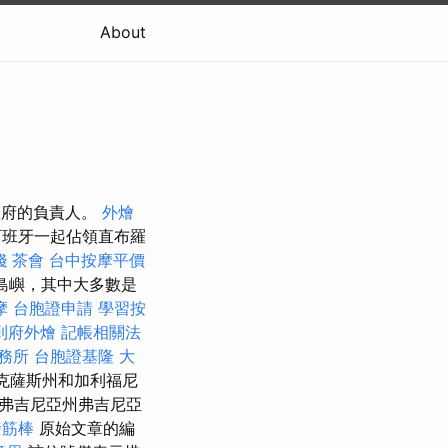
About
政府的負責人。
外燴
西班牙一起佔領直布羅
錢
茶會
台中按摩平價
島嶼，其中大多數是
摩
台胞證申請
學習按
到府外燴
記帳相關法
務所
台胞證基隆
大
克薩斯州和加利福尼
弗吉尼亞州弗吉尼亞
撥筋棒
原始文章的編