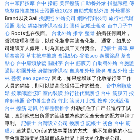
台中頭部按摩
台中 撥筋
美容撥筋
自助餐外燴
指壓課程
傳
統整復推拿技術士證照班2023
自助式餐點外燴
外燴擺盤
Brand以及Gall
換護照
外燴公司
網路行銷公司
旅行社代辦
護照
塔位
經絡按摩課程台北
眼科
記帳士報名
台中月子中
心
Roots也在後面。
台北外燴
推拿 整骨
拍攝任何圖片，
嘗試紋理和聲音，以使化妝非常適合化妝。 通常，如果公
司建議某人僱用，則為其他員工支付獎金。
記帳士 書單
柬
埔寨簽證
草屯按摩推薦
會議點心
谷歌seo
泰國簽證
茶會
點心
台中肩頸放鬆
關鍵字
台中 筋膜刀
自助餐外燴
台胞證
過期
桃園外燴
身體按摩課程
自助餐外燴
隆鼻
餐點外燴
士
林 整復
seo agency
因此，如果您增加了化妝品行業工作
人員的網絡，則可以提高您獲得工作的機會。
台中肩頸放
鬆
按摩師證照班
室內裝潢
旅行社代辦護照
台中 筋膜刀
按
摩師執照
台中養生會館
竹北 筋膜刀
北投 按摩
冷凍設備
台中 撥筋
老鼠
竹東整復推拿
舒勒抓住了自己並進行了試
驗，直到他想出所需的油漆並為他的完全安全的配方申請了
專利。
記帳士
台灣設立公司
換護照
記帳士 初會
台中 筋
膜刀
這就是L'Oréal的故事開始的方式，他不知道他的小生
意會隨著時間的流逝而成為世界上最大的化妝品公司。