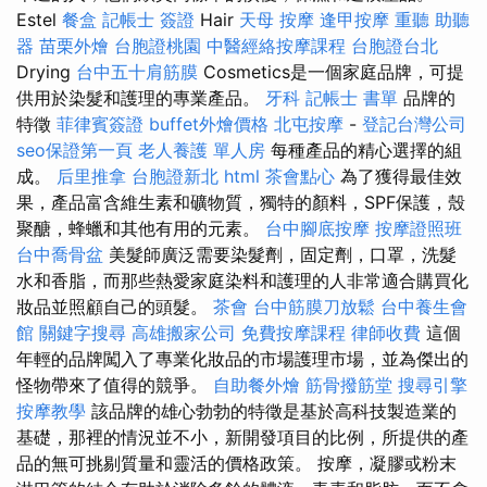
Estel
餐盒
記帳士 簽證
Hair
天母 按摩
逢甲按摩
重聽 助聽
器
苗栗外燴
台胞證桃園
中醫經絡按摩課程
台胞證台北
Drying
台中五十肩筋膜
Cosmetics是一個家庭品牌，可提
供用於染髮和護理的專業產品。
牙科
記帳士 書單
品牌的
特徵
菲律賓簽證
buffet外燴價格
北屯按摩
-
登記台灣公司
seo保證第一頁
老人養護 單人房
每種產品的精心選擇的組
成。
后里推拿
台胞證新北
html
茶會點心
為了獲得最佳效
果，產品富含維生素和礦物質，獨特的顏料，SPF保護，殼
聚醣，蜂蠟和其他有用的元素。
台中腳底按摩
按摩證照班
台中喬骨盆
美髮師廣泛需要染髮劑，固定劑，口罩，洗髮
水和香脂，而那些熱愛家庭染料和護理的人非常適合購買化
妝品並照顧自己的頭髮。
茶會
台中筋膜刀放鬆
台中養生會
館
關鍵字搜尋
高雄搬家公司
免費按摩課程
律師收費
這個
年輕的品牌闖入了專業化妝品的市場護理市場，並為傑出的
怪物帶來了值得的競爭。
自助餐外燴
筋骨撥筋堂
搜尋引擎
按摩教學
該品牌的雄心勃勃的特徵是基於高科技製造業的
基礎，那裡的情況並不小，新開發項目的比例，所提供的產
品的無可挑剔質量和靈活的價格政策。 按摩，凝膠或粉末