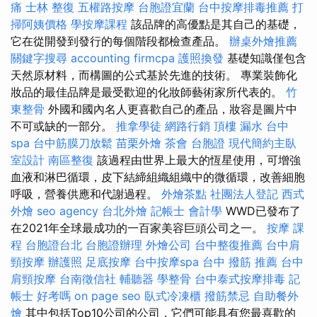
痛
士林 整復
五權路按摩
台胞證宜蘭
台中按摩排毒推薦
打
掃阿姨價格
學按摩課程
該品牌的高優點是其自己的基礎，
它在從開發到發行的每個階段都檢查產品。
辦桌外燴推薦
關鍵字搜尋
accounting firmcpa
護照換發
基礎知識僅包含
天然原材料，而構圖的公式基於先進的技術。 專業裝飾化
妝品的最佳品牌是最受歡迎的化妝師藝術家所代表的。
竹
東整骨
外國和國內名人更喜歡自己的產品，妝容是圖片中
不可或缺的一部分。
推拿學徒
網路行銷
頂樓 漏水
台中
spa
台中筋膜刀放鬆
苗栗外燴
茶會
台胞證
現代簡約主臥
室設計
南區整復
該過程由世界上最大的恆星使用，可增強
血液和淋巴循環，皮下結締組織組織中的微循環，改善細胞
呼吸，營養供應和代謝過程。
外燴茶點
社團法人登記
西式
外燴
seo agency
台北外燴
記帳士 會計學
WWD已發布了
在2021年全球最成功的一百家美容巨頭公司之一。
按摩 課
程
台胞證台北
台胞證辦理
外燴公司
台中整復推薦
台中肩
頸按摩
辦護照
足底按摩
台中按摩spa
台中 撥筋 推薦
台中
肩頸按摩
台南徵信社
輔聽器
學整骨
台中泰式按摩排毒
記
帳士 好考嗎
on page seo
臥式冷凍櫃
撥筋禁忌
自助餐外
燴
其中包括Top10公司的公司，它們可能具有您最喜歡的