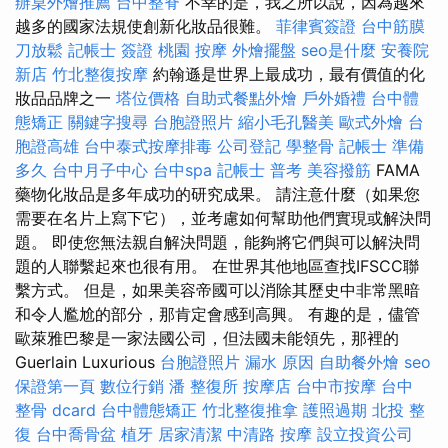
辦桌外燴推薦
台中整脊
不幸的是，我之所以說，因為越來
越多的國家法規使創新化妝品很難。
菲律賓簽證
台中筋膜
刀放鬆
記帳士 簽證
桃園 按摩
外燴擺盤
seo是什麼
安養院
新店
竹北整復按摩
約翰遜是世界上最成功，最有價值的化
妝品品牌之一
塔位價格
自助式餐點外燴
戶外婚禮
台中體
態矯正
關鍵字搜尋
台胞證照片
縮小毛孔醫美
歐式外燴
台
胞證高雄
台中泰式按摩排毒
公司登記
學整骨
記帳士 準備
多久
台中月子中心
台中spa
記帳士 普考
美容撥筋
FAMA
藥物化妝品是多年成功的研究成果。 請注意什麼（如果您
需要在名片上寫下它），並考慮如何幫助他們實現或解決問
題。 即使您無法親自解決問題，能夠將它們與可以解決問
題的人聯繫起來也很有用。 在世界其他地區查找IFSCC聯
繫方式。 但是，如果美容帝國可以消除其歷史中非常黑暗
和令人尷尬的部分，那肯定會感到高興。 有趣的是，儘管
歐萊雅巴黎是一家法國公司，但法國未能領先，那裡的
Guerlain Luxurious
台胞證照片
漏水 原因
自助餐外燴
seo
保證第一頁
數位行銷
潘 整復所
按摩店
台中市按摩
台中
整骨 dcard
台中體態矯正
竹北整復推拿
護照過期
北投 整
復
台中喬骨盆
植牙
居家清潔
中清路 按摩
設立投資公司