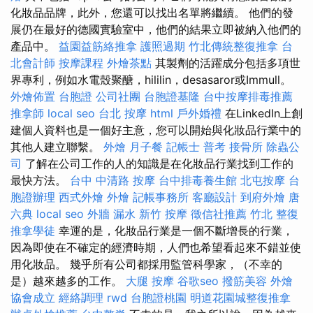
化妝品品牌，此外，您還可以找出名單將繼續。 他們的發
展仍在最好的德國實驗室中，他們的結果立即被納入他們的
產品中。
益園益筋絡推拿
護照過期
竹北傳統整復推拿
台
北會計師
按摩課程
外燴茶點
其製劑的活躍成分包括多項世
界專利，例如水電殼聚醣，hililin，desasaror或Immull。
外燴佈置
台胞證
公司社團
台胞證基隆
台中按摩排毒推薦
推拿師
local seo
台北 按摩
html
戶外婚禮
在LinkedIn上創
建個人資料也是一個好主意，您可以開始與化妝品行業中的
其他人建立聯繫。
外燴
月子餐
記帳士 普考
接骨所
除蟲公
司
了解在公司工作的人的知識是在化妝品行業找到工作的
最快方法。
台中 中清路 按摩
台中排毒養生館
北屯按摩
台
胞證辦理
西式外燴
外燴
記帳事務所
客廳設計
到府外燴
唐
六典
local seo
外牆 漏水
新竹 按摩
徵信社推薦
竹北 整復
推拿學徒
幸運的是，化妝品行業是一個不斷增長的行業，
因為即使在不確定的經濟時期，人們也希望看起來不錯並使
用化妝品。 幾乎所有公司都採用監管科學家，（不幸的
是）越來越多的工作。
大腿 按摩
谷歌seo
撥筋美容
外燴
協會成立
經絡調理
rwd
台胞證桃園
明道花園城整復推拿