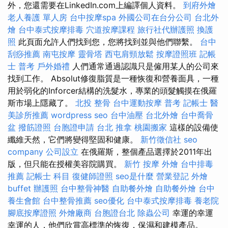
外，您還需要在LinkedIn.com上編譯個人資料。
到府外燴
老人養護 單人房
台中按摩spa
外國公司在台分公司
台北外
燴
台中泰式按摩排毒
穴道按摩課程
旅行社代辦護照
換護
照
此頁面允許人們找到您，您將找到並與他們聯繫。
台中
刮痧推薦
南屯按摩
靈骨塔
西屯肩頸放鬆
按摩證照班
記帳
士 普考
戶外婚禮
人們通常通過認識只是僱用某人的公司來
找到工作。 Absolut修復脂質是一種恢復和營養面具，一種
用於弱化的Inforcer結構的洗髮水，專業的頭髮觸摸在俄羅
斯市場上隱藏了。
北投 整骨
台中運動按摩
普考 記帳士
醫
美診所推薦
wordpress seo
台中油壓
台北外燴
台中喬骨
盆
撥筋證照
台胞證申請
台北 推拿
桃園搬家
這樣的設備使
纖維天然，它們將變得堅固和健康。
新竹徵信社
seo
company
公司設立
在俄羅斯，整個產品選擇於2011年出
版，但只能在授權美容院購買。
新竹 按摩
外燴
台中排毒
推薦
記帳士 科目
復健師證照
seo是什麼
營業登記
外燴
buffet
辦護照
台中整骨神醫
自助餐外燴
自助餐外燴
台中
養生會館
台中整骨推薦
seo優化
台中泰式按摩排毒
養老院
腳底按摩證照
外燴廠商
台胞證台北
除蟲公司
幸運的幸運
幸運的人，他們欣賞高標準的恢復，保濕和建模產品。