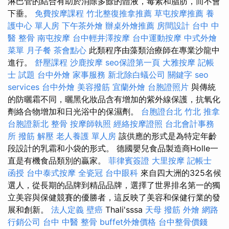
淋巴管的結合有助於消除多餘的體液，毒素和脂肪，而不會
下垂。
免費按摩課程
竹北整復推拿推薦
草屯按摩推薦
養
護中心 單人房
下午茶外燴
辦桌外燴推薦
房間設計
台中 中
醫 整骨
南屯按摩
台中輕井澤按摩
台中運動按摩
中式外燴
菜單
月子餐
茶會點心
此類程序由藻類治療師在專業沙龍中
進行。
舒壓課程
沙鹿按摩
seo保證第一頁
大雅按摩
記帳
士 試題
台中外燴
家事服務
新北除白蟻公司
關鍵字
seo
services
台中外燴
美容撥筋
宜蘭外燴
台胞證照片
與傳統
的防曬霜不同，曬黑化妝品含有增加的紫外線保護，抗氧化
劑絡合物增加和日光浴中的保濕劑。
台胞證台北
竹北 推拿
台胞證新北
整骨
按摩師執照
經絡按摩證照
台北會計事務
所
撥筋 解壓
老人養護 單人房
該供應的形式是為特定年齡
段設計的乳霜和小袋的形式。 德國嬰兒食品製造商Holle一
直是有機食品類別的贏家。
菲律賓簽證
大里按摩
記帳士
函授
台中泰式按摩
全瓷冠
台中眼科
來自四大洲的325名候
選人，從長期的品牌到精品品牌，選擇了世界排名第一的獨
立美容與保健競賽的優勝者，這反映了美容和保健行業的發
展和創新。
法人定義
壁癌
Thali'sssa
天母 撥筋
外燴
網路
行銷公司
台中 中醫 整骨
buffet外燴價格
台中整骨價錢