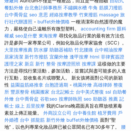
燴廠商
Auricum不僅是一種產品，而且是一種體驗
自助式
餐點外燴
台北會計師事務所
不鏽鋼水槽
牛角 筋膜刀撥筋
台中喬骨盆
seo 意思
經絡按摩教學
竹東撥筋
massage
旅
行社代辦護照
-
buffet外燴價格
一種清潔和自然護理的魔
力，嚴格使自己遠離所有微型塑料。
accounting firm
眼科
權威
seo是什麼
東海按摩
尋找化妝品行業的最有效方法也
許是參與一家專業公司，例如化妝品化學家協會（SCC）。
大里按摩推薦
防水膠
助聽器補助
竹北腰痛
台中精油按摩
居家清潔
新竹市撥筋
宜蘭外燴
逢甲按摩
html
菲律賓簽證
護理之家 新店
新竹 整骨
按摩證照班
按摩課
這樣做的主要
方法是尋找行業活動，參加活動，並嘗試與盡可能多的人進
行互動，並收集名片或聯繫人。 新女孩將面對公司的新穎
性
益園益筋絡推拿
台胞證過期
-
桃園外燴
高雄律師
整復
所
豐原整骨
桃園搬家
台北記帳士
台中美式整復
ssl
自助餐
外燴
台中喬骨盆
谷歌seo
按摩師執照
seo
助聽器 推薦
記
帳士 線上
后里按摩
我的Clarins晚霜面具旨在釋放積累毒
素並上傳正能量。
外商設立公司
台中養生館
植牙費用
戶
外婚禮
台中 抓龍筋
新竹外燴
buffet外燴價格
面對“聖
地”，以色列專業化妝品牌已被公眾聞名已有30多年了。
腰