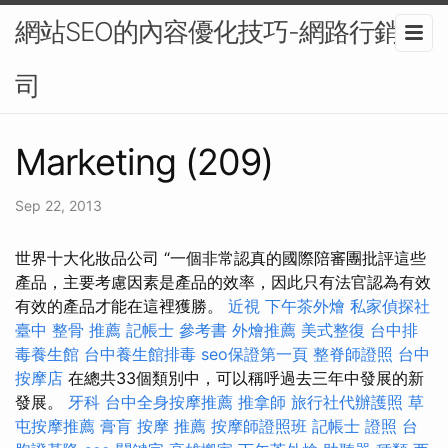
網站SEO的內容優化技巧-網路行銷公
司
Marketing (209)
Sep 22, 2013
世界十大化妝品公司 “一個非常認真的國際陪審團批評這些
產品，主要考慮因素是產品的效率，因此只有法官認為有效
有效的產品才能在這裡獲勝。
近視
下午茶外燴
私家偵探社
臺中 整骨 推薦
記帳士 參考書
外燴推薦
美式整復
台中排
毒養生館
台中養生館排毒
seo保證第一頁
整脊師證照
台中
按摩店
在總共33個類別中，可以稱呼過去三年中發展的新
發展。
牙科
台中全身按摩推薦
推拿師
旅行社代辦護照
草
屯按摩推薦
膏肓
按摩 推薦
按摩師證照班
記帳士 證照
台