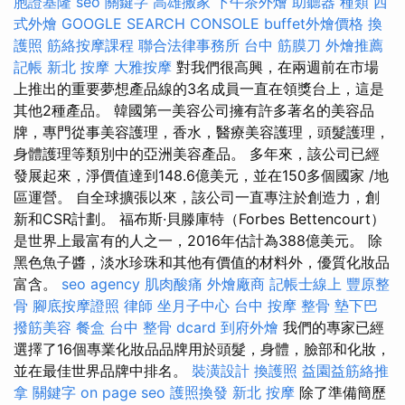
胞證基隆
seo 關鍵字
高雄搬家
下午茶外燴
助聽器 種類
西
式外燴
GOOGLE SEARCH CONSOLE
buffet外燴價格
換
護照
筋絡按摩課程
聯合法律事務所
台中 筋膜刀
外燴推薦
記帳
新北 按摩
大雅按摩
對我們很高興，在兩週前在市場
上推出的重要夢想產品線的3名成員一直在領獎台上，這是
其他2種產品。 韓國第一美容公司擁有許多著名的美容品
牌，專門從事美容護理，香水，醫療美容護理，頭髮護理，
身體護理等類別中的亞洲美容產品。 多年來，該公司已經
發展起來，淨價值達到148.6億美元，並在150多個國家 /地
區運營。 自全球擴張以來，該公司一直專注於創造力，創
新和CSR計劃。 福布斯·貝滕庫特（Forbes Bettencourt）
是世界上最富有的人之一，2016年估計為388億美元。 除
黑色魚子醬，淡水珍珠和其他有價值的材料外，優質化妝品
富含。
seo agency
肌肉酸痛
外燴廠商
記帳士線上
豐原整
骨
腳底按摩證照
律師
坐月子中心
台中 按摩 整骨
墊下巴
撥筋美容
餐盒
台中 整骨 dcard
到府外燴
我們的專家已經
選擇了16個專業化妝品品牌用於頭髮，身體，臉部和化妝，
並在最佳世界品牌中排名。
裝潢設計
換護照
益園益筋絡推
拿
關鍵字
on page seo
護照換發
新北 按摩
除了準備簡歷