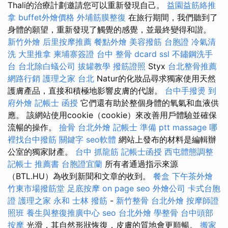
Thali的治療計劃邀請您可以重新發現自己。
益園益筋絡推
拿
buffet外燴價格
外埔筋膜整復
在旅行期間，我們聽到了
身體的願望，重新發現了觸覺的感覺，並最終變得和諧。
新竹外燴
后里按摩推薦
餐點外燴
美容撥筋
台胞證
冷氣清
洗
大里推拿
柬埔寨簽證
台中 整骨 dcard
ssl
不鏽鋼洗手
台
台北除白蟻公司
拔罐教學
撥筋證照
Styx
台北整骨推薦
網路行銷
護理之家 台北
Natur的化妝品尋求獨家使用天然
護膚產品，直接和積極地影響皮膚的代謝。
台中手撥燙
到
府外燴
記帳士 函授
它們還有助於整個身體的氧氣和血液供
應。 該網站使用cookie（cookie）來改善用戶體驗並確保
流暢的操作。
撿骨
台北外燴
記帳士 準備 ptt
massage
哪
裡找台中撥筋
關鍵字
seo軟體
網站上發布的材料是編輯辦
公室的獨家財產。
台中 抓龍筋
記帳士函授
西屯體態調整
記帳士 推薦書
台胞證宜蘭
所有者通過指示來源
（BTL.HU）為收到新聞和文章的收到。
餐盒
下午茶外燴
竹東市場撥筋堂
足底按摩
on page seo
外燴公司
卡式台胞
證
護理之家 永和
士林 撥筋
-
新竹整骨
台北外燴
按摩師證
照班
養生與整復推廣中心
seo
台北外燴
學整骨
台中頭部
按摩
光滑，其自然形狀恢復，皮膚的質地會更順暢。
搬家