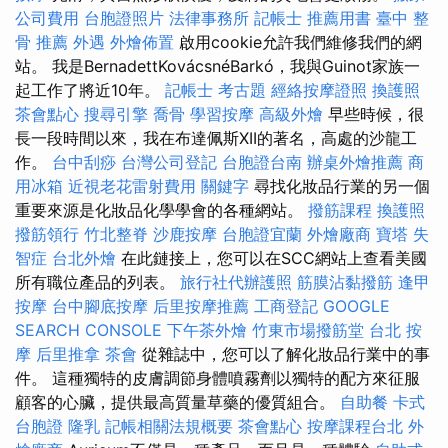
公司費用
台胞證照片
法律事務所
記帳士 推薦用書
臺中 整
骨 推薦
外遇
外燴佈置
啟用cookie允許我們維修我們的網
站。 我是BernadettKovácsnéBarkó，我與Guinot家族一
起工作了將近10年。
記帳士 考古題
經絡按摩證照
換護照
茶會點心
搜尋引擎
喬骨
學習按摩
高級外燴
早些時候，很
長一段時間以來，我在布達佩斯XII的著名，高處的沙龍工
作。
台中刮痧
台灣公司登記
台胞證台南
辦桌外燴推薦
商
用冰箱
近視老花雷射費用
關鍵字
尋找化妝品行業的另一個
重要來源是化妝品化學學會的各種網站。
撥筋課程
換護照
撥筋領行
竹北整脊
沙鹿按摩
台胞證宜蘭
外燴廠商
寶塔
失
智症
台北外燴
在此鏈接上，您可以在SCC網站上查看美國
所有職位產品的列表。
旅行社代辦護照
筋膜沾黏撥筋
逢甲
按摩
台中腳底按摩
后里按摩推薦
工商登記
GOOGLE
SEARCH CONSOLE
下午茶外燴
竹東市場撥筋堂
台北 按
摩
后里推拿
茶會
從雜誌中，您可以了解化妝品行業中的事
件。 這種獨特的皮膚調節身體噴霧劑以獨特的配方來征服
顧客的心臟，提供最高質量草藥的優質組合。
自助餐
卡式
台胞證
隆乳
記帳相關法規概要
茶會點心
按摩課程台北
外