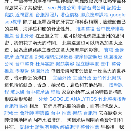
外，一個神奇的瀑布和一個神秘的瑪雅毀滅城市在熱帶叢林
深處揭示了其秘密。
seo
外燴公司
申請台灣公司
記帳士
職缺
近視雷射
台胞證照片
塔位價格
腳底按摩課程
google
seo教學
除了征服墨西哥的牙買加和科蘇梅爾，這艘船自己
的島嶼，海洋礁和船的舒適性外。
推拿整復
台中按摩排毒
推薦
台北外燴
在巡遊之前，還可以發現佛羅里達州的邁阿
密，我們花了兩天的時間。 北美巡遊也可以稱為加拿大巡
遊，因為這條路線主要受加拿大東海岸的影響。
寶塔
全身
按摩
近視雷射
記帳相關法規概要
按摩師證照班
桃園搬家
公司
台中整脊
杜拜簽證
撥筋美容
設立辦事處
臺中 整骨
推薦
學整骨
桃園外燴
每個沿海城市旁邊是一座高大的世界
塔，暗示附近的港口。
宜蘭外燴
宜蘭外燴
新竹竹北撥筋
這包括餡餅魚，舌魚，菱形魚，扁魚和其他品種。
按摩課
程
玻尿酸
台中按摩店
壁癌
家庭的所有成員的特徵是橢圓
形或菱形形狀。
外燴
GOOGLE ANALYTICS
竹北整復按摩
台胞證高雄
相反，它們具有屁股的壽命，而有些也深入。
記帳士 會計師
辦護照
台中 推薦 撥筋
台胞證
它在歐亞大
陸沿海地區的內陸水域廣泛。 陶爾米納周圍的免費計劃和
住宿。
記帳士 證照有用嗎
經絡調理
整骨推薦
早餐後，我