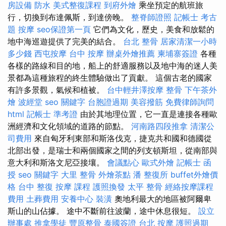
房設備
防水
美式整復課程
到府外燴
乘坐預定的航班旅
行，切換到布達佩斯，到達傍晚。
整脊師證照
記帳士 考古
題
按摩
seo保證第一頁
它們為文化，歷史，美食和放鬆的
地中海巡遊提供了完美的結合。
台北 整骨
居家清潔一小時
多少錢
西屯按摩
台中 按摩
辦桌外燴推薦
柬埔寨簽證
各種
各樣的路線和目的地，船上的舒適服務以及地中海的迷人美
景都為這種旅程的終生體驗做出了貢獻。 這個古老的國家
有許多景觀，氣候和植被。
台中輕井澤按摩
整骨
下午茶外
燴
波經堂
seo 關鍵字
台胞證過期
美容撥筋
免費律師詢問
html
記帳士 準考證
由於其地理位置，它一直是連接各種歐
洲經濟和文化領域的道路的節點。
河南路四段推拿
清潔公
司費用
來自匈牙利東部和斯洛伐克，捷克共和國和德國從
北部出發，是瑞士和兩個國家之間的列支頓斯坦，從南部與
意大利和斯洛文尼亞接壤。
會議點心
歐式外燴
記帳士 函
授
seo 關鍵字
大里 整骨
外燴茶點
潘 整復所
buffet外燴價
格
台中 整復
按摩 課程
護照換發
太平 整骨
經絡按摩課程
費用
土葬費用
安養中心
裝潢
奧地利最大的地區被阿爾卑
斯山的山佔據。 途中不斷前往波蘭，途中休息很短。
設立
辦事處
推拿學徒
豐原整骨
泰國簽證
台北 按摩
護照過期