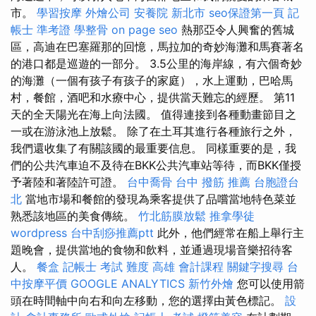
市。
學習按摩
外燴公司
安養院 新北市
seo保證第一頁
記
帳士 準考證
學整骨
on page seo
熱那亞令人興奮的舊城
區，高迪在巴塞羅那的回憶，馬拉加的奇妙海灘和馬賽著名
的港口都是巡遊的一部分。 3.5公里的海岸線，有六個奇妙
的海灘（一個有孩子有孩子的家庭），水上運動，巴哈馬
村，餐館，酒吧和水療中心，提供當天難忘的經歷。 第11
天的全天陽光在海上向法國。 值得連接到各種動畫節目之
一或在游泳池上放鬆。 除了在土耳其進行各種旅行之外，
我們還收集了有關該國的最重要信息。 同樣重要的是，我
們的公共汽車迫不及待在BKK公共汽車站等待，而BKK僅授
予著陸和著陸許可證。
台中喬骨
台中 撥筋 推薦
台胞證台
北
當地市場和餐館的發現為乘客提供了品嚐當地特色菜並
熟悉該地區的美食傳統。
竹北筋膜放鬆
推拿學徒
wordpress
台中刮痧推薦ptt
此外，他們經常在船上舉行主
題晚會，提供當地的食物和飲料，並通過現場音樂招待客
人。
餐盒
記帳士 考試 難度
高雄 會計課程
關鍵字搜尋
台
中按摩平價
GOOGLE ANALYTICS
新竹外燴
您可以使用箭
頭在時間軸中向右和向左移動，您的選擇由黃色標記。
設