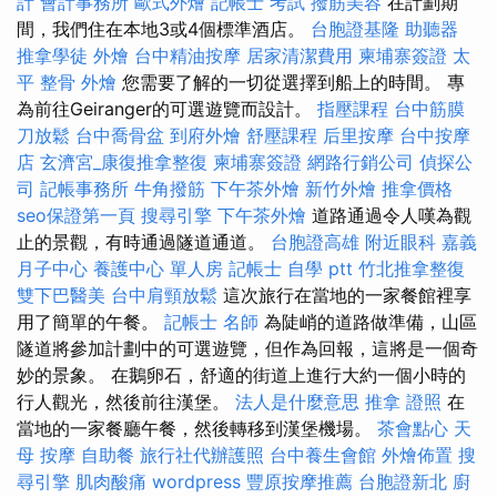
計
會計事務所
歐式外燴
記帳士 考試
撥筋美容
在計劃期
間，我們住在本地3或4個標準酒店。
台胞證基隆
助聽器
推拿學徒
外燴
台中精油按摩
居家清潔費用
柬埔寨簽證
太
平 整骨
外燴
您需要了解的一切從選擇到船上的時間。 專
為前往Geiranger的可選遊覽而設計。
指壓課程
台中筋膜
刀放鬆
台中喬骨盆
到府外燴
舒壓課程
后里按摩
台中按摩
店
玄濟宮_康復推拿整復
柬埔寨簽證
網路行銷公司
偵探公
司
記帳事務所
牛角撥筋
下午茶外燴
新竹外燴
推拿價格
seo保證第一頁
搜尋引擎
下午茶外燴
道路通過令人嘆為觀
止的景觀，有時通過隧道通道。
台胞證高雄
附近眼科
嘉義
月子中心
養護中心 單人房
記帳士 自學 ptt
竹北推拿整復
雙下巴醫美
台中肩頸放鬆
這次旅行在當地的一家餐館裡享
用了簡單的午餐。
記帳士 名師
為陡峭的道路做準備，山區
隧道將參加計劃中的可選遊覽，但作為回報，這將是一個奇
妙的景象。 在鵝卵石，舒適的街道上進行大約一個小時的
行人觀光，然後前往漢堡。
法人是什麼意思
推拿 證照
在
當地的一家餐廳午餐，然後轉移到漢堡機場。
茶會點心
天
母 按摩
自助餐
旅行社代辦護照
台中養生會館
外燴佈置
搜
尋引擎
肌肉酸痛
wordpress
豐原按摩推薦
台胞證新北
廚