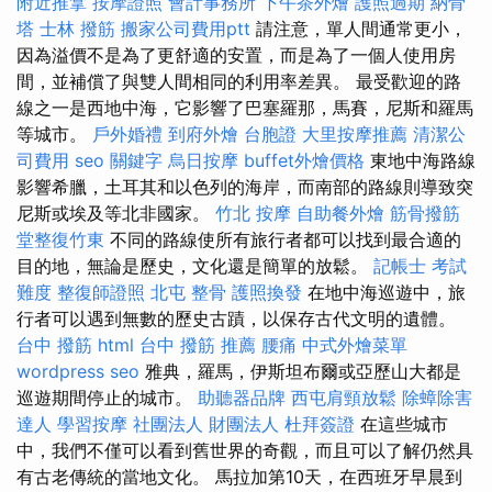
附近推拿
按摩證照
會計事務所
下午茶外燴
護照過期
納骨
塔
士林 撥筋
搬家公司費用ptt
請注意，單人間通常更小，
因為溢價不是為了更舒適的安置，而是為了一個人使用房
間，並補償了與雙人間相同的利用率差異。 最受歡迎的路
線之一是西地中海，它影響了巴塞羅那，馬賽，尼斯和羅馬
等城市。
戶外婚禮
到府外燴
台胞證
大里按摩推薦
清潔公
司費用
seo 關鍵字
烏日按摩
buffet外燴價格
東地中海路線
影響希臘，土耳其和以色列的海岸，而南部的路線則導致突
尼斯或埃及等北非國家。
竹北 按摩
自助餐外燴
筋骨撥筋
堂整復竹東
不同的路線使所有旅行者都可以找到最合適的
目的地，無論是歷史，文化還是簡單的放鬆。
記帳士 考試
難度
整復師證照
北屯 整骨
護照換發
在地中海巡遊中，旅
行者可以遇到無數的歷史古蹟，以保存古代文明的遺體。
台中 撥筋
html
台中 撥筋 推薦
腰痛
中式外燴菜單
wordpress seo
雅典，羅馬，伊斯坦布爾或亞歷山大都是
巡遊期間停止的城市。
助聽器品牌
西屯肩頸放鬆
除蟑除害
達人
學習按摩
社團法人 財團法人
杜拜簽證
在這些城市
中，我們不僅可以看到舊世界的奇觀，而且可以了解仍然具
有古老傳統的當地文化。 馬拉加第10天，在西班牙早晨到