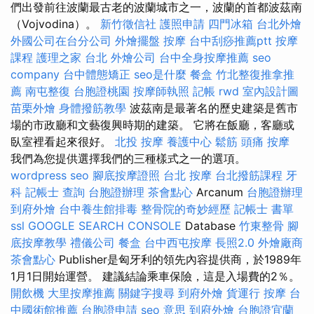
們出發前往波蘭最古老的波蘭城市之一，波蘭的首都波茲南
（Vojvodina）。
新竹徵信社
護照申請
四門冰箱
台北外燴
外國公司在台分公司
外燴擺盤
按摩
台中刮痧推薦ptt
按摩
課程
護理之家 台北
外燴公司
台中全身按摩推薦
seo
company
台中體態矯正
seo是什麼
餐盒
竹北整復推拿推
薦
南屯整復
台胞證桃園
按摩師執照
記帳
rwd
室內設計圖
苗栗外燴
身體撥筋教學
波茲南是最著名的歷史建築是舊市
場的市政廳和文藝復興時期的建築。 它將在飯廳，客廳或
臥室裡看起來很好。
北投 按摩
養護中心
鬆筋
頭痛 按摩
我們為您提供選擇我們的三種樣式之一的選項。
wordpress seo
腳底按摩證照
台北 按摩
台北撥筋課程
牙
科
記帳士 查詢
台胞證辦理
茶會點心
Arcanum
台胞證辦理
到府外燴
台中養生館排毒
整骨院的奇妙經歷
記帳士 書單
ssl
GOOGLE SEARCH CONSOLE
Database
竹東整骨
腳
底按摩教學
禮儀公司
餐盒
台中西屯按摩
長照2.0
外燴廠商
茶會點心
Publisher是匈牙利的領先內容提供商，於1989年
1月1日開始運營。 建議結論乘車保險，這是入場費的2％。
開飲機
大里按摩推薦
關鍵字搜尋
到府外燴
貨運行
按摩
台
中國術館推薦
台胞證申請
seo 意思
到府外燴
台胞證宜蘭