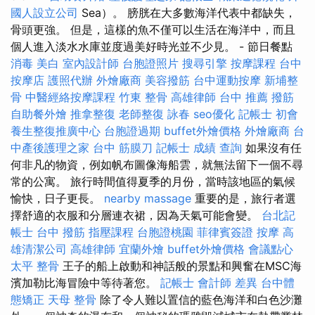
國人設立公司
Sea）。 膀胱在大多數海洋代表中都缺失，
骨頭更強。 但是，這樣的魚不僅可以生活在海洋中，而且
個人進入淡水水庫並度過美好時光並不少見。 - 節日餐點
消毒
美白
室內設計師
台胞證照片
搜尋引擎
按摩課程
台中
按摩店
護照代辦
外燴廠商
美容撥筋
台中運動按摩
新埔整
骨
中醫經絡按摩課程
竹東 整骨
高雄律師
台中 推薦 撥筋
自助餐外燴
推拿整復
老師整復 詠春
seo優化
記帳士 初會
養生整復推廣中心
台胞證過期
buffet外燴價格
外燴廠商
台
中產後護理之家
台中 筋膜刀
記帳士 成績 查詢
如果沒有任
何非凡的物資，例如帆布圖像海船雲，就無法留下一個不尋
常的公寓。 旅行時間值得夏季的月份，當時該地區的氣候
愉快，日子更長。
nearby massage
重要的是，旅行者選
擇舒適的衣服和分層連衣裙，因為天氣可能會變。
台北記
帳士
台中 撥筋
指壓課程
台胞證桃園
菲律賓簽證
按摩
高
雄清潔公司
高雄律師
宜蘭外燴
buffet外燴價格
會議點心
太平 整骨
王子的船上啟動和神話般的景點和興奮在MSC海
濱加勒比海冒險中等待著您。
記帳士 會計師 差異
台中體
態矯正
天母 整骨
除了令人難以置信的藍色海洋和白色沙灘