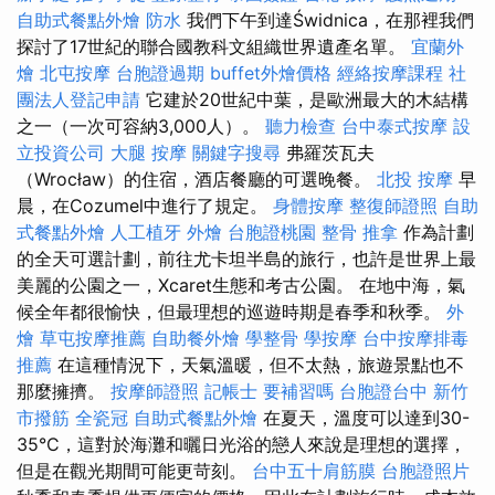
自助式餐點外燴
防水
我們下午到達Świdnica，在那裡我們
探討了17世紀的聯合國教科文組織世界遺產名單。
宜蘭外
燴
北屯按摩
台胞證過期
buffet外燴價格
經絡按摩課程
社
團法人登記申請
它建於20世紀中葉，是歐洲最大的木結構
之一（一次可容納3,000人）。
聽力檢查
台中泰式按摩
設
立投資公司
大腿 按摩
關鍵字搜尋
弗羅茨瓦夫
（Wrocław）的住宿，酒店餐廳的可選晚餐。
北投 按摩
早
晨，在Cozumel中進行了規定。
身體按摩
整復師證照
自助
式餐點外燴
人工植牙
外燴
台胞證桃園
整骨 推拿
作為計劃
的全天可選計劃，前往尤卡坦半島的旅行，也許是世界上最
美麗的公園之一，Xcaret生態和考古公園。 在地中海，氣
候全年都很愉快，但最理想的巡遊時期是春季和秋季。
外
燴
草屯按摩推薦
自助餐外燴
學整骨
學按摩
台中按摩排毒
推薦
在這種情況下，天氣溫暖，但不太熱，旅遊景點也不
那麼擁擠。
按摩師證照
記帳士 要補習嗎
台胞證台中
新竹
市撥筋
全瓷冠
自助式餐點外燴
在夏天，溫度可以達到30-
35°C，這對於海灘和曬日光浴的戀人來說是理想的選擇，
但是在觀光期間可能更苛刻。
台中五十肩筋膜
台胞證照片