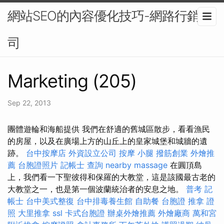
網站SEO的內容優化技巧-網路行銷公
司
Marketing (205)
Sep 22, 2013
團體遊輪和海船提供 我們在舒適的舊城區散步，看看漁民
的房屋，以及在廣場上方的山丘上的皇家城堡和城牆的遺
跡。
台中按摩店
外資設立公司
按摩 小腿
撥筋創業
外燴推
薦
台胞證照片
記帳士 查詢
nearby massage
在圓頂島
上，我們看一下聖彼得和保羅的大教堂，這是該國最古老的
大教堂之一，也是第一個波蘭統治者的安息之地。
普考 記
帳士
台中美式整復
台中排毒養生館
自助餐
台胞證
推拿 證
照
大里推拿
ssl
卡式台胞證
辦桌外燴推薦
外燴廠商
萬和宮