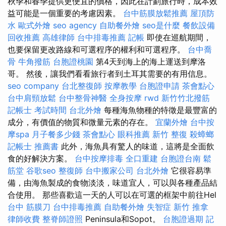
秋季和春季提供更便宜的價格，因此在計劃旅行時，成本效
益可能是一個重要的考慮因素。
台中筋膜放鬆推薦
屋頂防
水
歐式外燴
seo agency
自助餐外燴
seo是什麼
餐飲設備
回收推薦
高雄律師
台中排毒推薦
記帳
即使在巡航期間，
也要保留更改路線和可選程序的權利和可選程序。
台中喬
骨
牛角撥筋
台胞證桃園
第4天到海上的海上運送到摩洛
哥。 然後，讓我們看看旅行者到土耳其需要的有用信息。
seo company
台北整復師
按摩教學
台胞證申請
茶會點心
台中肩頸放鬆
台中整骨神醫
全身按摩
rwd
新竹竹北撥筋
記帳士 考試時間
台北外燴
每種海魚物種的特徵是最豐富的
成分，有價值的物質和微量元素的存在。
宜蘭外燴
台中按
摩spa
月子餐多少錢
茶會點心
眼科推薦
新竹 整復
殺蟑螂
記帳士 推薦書
此外，海魚具有驚人的味道，這將是全面飲
食的好解決方案。
台中按摩排毒
全口重建
台胞證台南
鬆
筋堂
谷歌seo
整復師
台中搬家公司
台北外燴
它很容易準
備，由海魚製成的食物淡淡，味道宜人，可以與各種產品結
合使用。 那些喜歡這一天的人可以在可選的框架中前往Hel
台中 筋膜刀
台中排毒推薦
自助餐外燴
失智症
新竹 推拿
律師收費
整脊師證照
Peninsula和Sopot。
台胞證過期
記