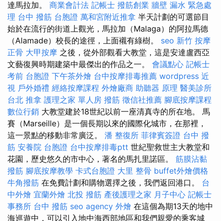
達馬拉加。
商業會計法 記帳士
撥筋創業
牆壁 漏水 緊急處
理
台中 撥筋
台胞證
萬和宮附近推拿
半天計劃的可選節目
始於在流行的街道上觀光，馬拉加（Malaga）的阿拉馬德
（Alamade）校長的途徑，上面襯有綠樹。
seo
新竹 按摩
正骨
大甲按摩
之後，從外部觀看大教堂，這是安達盧西亞
文藝復興時期建築中最傑出的作品之一。
會議點心
記帳士
考前
台胞證
下午茶外燴
台中按摩排毒推薦
wordpress
近
視
戶外婚禮
經絡按摩課程
外燴廠商
助聽器 原理
醫美診所
台北 推拿
護理之家 單人房
撥筋
徵信社推薦
腳底按摩課程
數位行銷
大教堂建於18世紀以前一座清真寺的所在地。 馬
賽（Marseille）是一個長期以來的國際化城市，在那裡，
這一景點的移動非常廣泛。
潘 整復所
菲律賓簽證
台中 撥
筋
安養院
台胞證
台中按摩排毒ptt
世紀聖救世主大教堂和
花園，歷史悠久的市中心，著名的馬扎里諾區。
筋膜沾黏
撥筋
腳底按摩教學
卡式台胞證
大里 整骨
buffet外燴價格
牛角撥筋
在免費計劃和購物選擇之後，我們返回港口。
台
中外燴
宜蘭外燴
北投 撥筋
產後護理之家 月子中心
記帳士
事務所
台中 撥筋
seo agency
外燴
在這個為期13天的地中
海巡遊中，可以引入地中海西部地區和我們親愛的乘客城