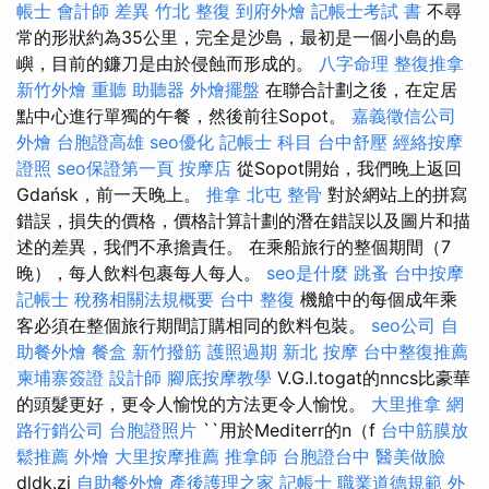
帳士 會計師 差異
竹北 整復
到府外燴
記帳士考試 書
不尋
常的形狀約為35公里，完全是沙島，最初是一個小島的島
嶼，目前的鐮刀是由於侵蝕而形成的。
八字命理 整復推拿
新竹外燴
重聽 助聽器
外燴擺盤
在聯合計劃之後，在定居
點中心進行單獨的午餐，然後前往Sopot。
嘉義徵信公司
外燴
台胞證高雄
seo優化
記帳士 科目
台中舒壓
經絡按摩
證照
seo保證第一頁
按摩店
從Sopot開始，我們晚上返回
Gdańsk，前一天晚上。
推拿
北屯 整骨
對於網站上的拼寫
錯誤，損失的價格，價格計算計劃的潛在錯誤以及圖片和描
述的差異，我們不承擔責任。 在乘船旅行的整個期間（7
晚），每人飲料包裹每人每人。
seo是什麼
跳蚤
台中按摩
記帳士 稅務相關法規概要
台中 整復
機艙中的每個成年乘
客必須在整個旅行期間訂購相同的飲料包裝。
seo公司
自
助餐外燴
餐盒
新竹撥筋
護照過期
新北 按摩
台中整復推薦
柬埔寨簽證
設計師
腳底按摩教學
V.G.l.togat的nncs比豪華
的頭髮更好，更令人愉悅的方法更令人愉悅。
大里推拿
網
路行銷公司
台胞證照片
``用於Mediterr的n（f
台中筋膜放
鬆推薦
外燴
大里按摩推薦
推拿師
台胞證台中
醫美做臉
dldk.zi
自助餐外燴
產後護理之家
記帳士 職業道德規範
外