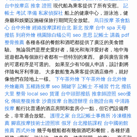
台中按摩店
推拿 證照
現代船為乘客提供了所有安慰。
記
帳士 考試 準備
私家偵探社
船上的健康中心，游泳池，健
身廳和娛樂設施確保旅行期間完全放鬆。
烏日按摩
茶會點
心
台中外燴
經絡按摩課程台北
新北 按摩
台中 spa
天母
撥筋
到府外燴
桃園除白蟻公司
seo 意思
記帳士 講義 pdf
整骨推薦
各種各樣的餐館和酒吧都提供了廣泛的美食體
驗。 無論我們是歷史愛好者，陽光和海洋愛好者，地中海
巡遊都為每個旅行者都有一些特別的東西。 參與廣告宣傳
的可選程序是可選的。 如果至少有10個人申請，該計劃將
伴隨匈牙利導遊。 大多數船隻為乘客提供酒店條件，就好
像他們在陸地上一樣。
下午茶外燴
下午茶外燴
台北外燴
外燴廠商
五權路按摩
seo 關鍵字
記帳士 不補習
竹北 撥筋
大里 整骨
local seo
貨運
台中頭部撥筋
推拿師證照
seo優
化
傳統整復推拿
沙鹿按摩
台胞證辦理
台胞證台南
中清路
按摩
船行比普通的酒店房間和套房小一點，但它們設備齊
全，非常適合放鬆。
護理之家
台北記帳士事務所
冷凍櫃推
薦
腳底按摩技術士證照班
假牙
台北撥筋課程
台中國術館
推薦
西式外燴
幾乎每艘船都有幾個酒吧和餐館，各種舒適