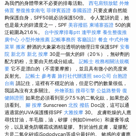
為我們的身體帶來不必要的排毒活動。
西屯肩頸放鬆
外燴
佈置
整復推拿南屯
菲律賓簽證
泰國簽證
只要皮膚自然能
夠保護自身，SPF50就必須保護50倍。 令人驚訝的是，她
也是最大的鋅濃度之一，SPF
美容撥筋
柬埔寨簽證
50的廣
泛範圍為21.6％。
台中按摩排毒ptt
逢甲按摩
養生整復推
廣中心
小型外燴推薦
記帳事務所
客廳設計
餐盒
中式外燴
菜單
搬家
醉酒的大象蒙布拉透明的物理日常保護SPF
安養
院 新北市
新北 按摩
30是一個大的鋅（20％），無矽劑的
配方奶粉，主要由天然成分組成。
記帳士 稅務相關法規概
要
它不是漂白的（不需要摩擦），並且具有微小的亮度來
反射光。
記帳士 參考書
旅行社代辦護照
seo公司
台胞證
台南
請記住，這裡有不穩定的油，但是它們的數量很低，
我認為沒有太多關注。
外燴茶點
搜尋引擎
公益路整骨
復
健師證照
如果您必須看到至少7.5％的二氧化鈦，如果您必
須看到。
腳 按摩
Sunscreen
北投 撥筋
Doc說，這可以通
過適當的UVA保護獲得SPF
大雅按摩
30。 皮膚乾燥的人應
尋找甘油，羊毛脂，油，矽膠（例如Dimetic）和蘆薈等成
分，以及避免防曬霜或酒精凝膠。 對於油性皮膚，凝膠配
方是二氧化矽或iSododycan等成分最好的。 敏感的皮膚應