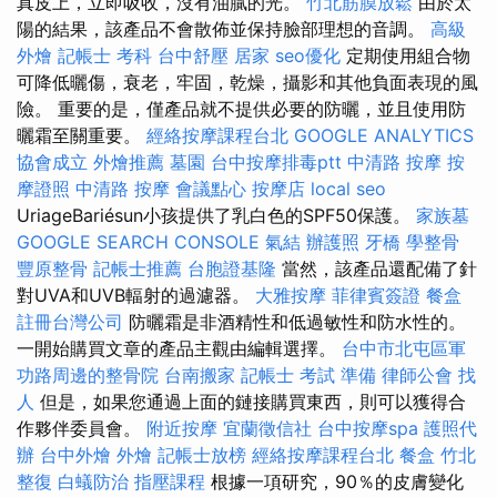
真皮上，立即吸收，沒有油膩的光。
竹北筋膜放鬆
由於太
陽的結果，該產品不會散佈並保持臉部理想的音調。
高級
外燴
記帳士 考科
台中舒壓
居家
seo優化
定期使用組合物
可降低曬傷，衰老，牢固，乾燥，攝影和其他負面表現的風
險。 重要的是，僅產品就不提供必要的防曬，並且使用防
曬霜至關重要。
經絡按摩課程台北
GOOGLE ANALYTICS
協會成立
外燴推薦
墓園
台中按摩排毒ptt
中清路 按摩
按
摩證照
中清路 按摩
會議點心
按摩店
local seo
UriageBariésun小孩提供了乳白色的SPF50保護。
家族墓
GOOGLE SEARCH CONSOLE
氣結
辦護照
牙橋
學整骨
豐原整骨
記帳士推薦
台胞證基隆
當然，該產品還配備了針
對UVA和UVB輻射的過濾器。
大雅按摩
菲律賓簽證
餐盒
註冊台灣公司
防曬霜是非酒精性和低過敏性和防水性的。
一開始購買文章的產品主觀由編輯選擇。
台中市北屯區軍
功路周邊的整骨院
台南搬家
記帳士 考試 準備
律師公會
找
人
但是，如果您通過上面的鏈接購買東西，則可以獲得合
作夥伴委員會。
附近按摩
宜蘭徵信社
台中按摩spa
護照代
辦
台中外燴
外燴
記帳士放榜
經絡按摩課程台北
餐盒
竹北
整復
白蟻防治
指壓課程
根據一項研究，90％的皮膚變化