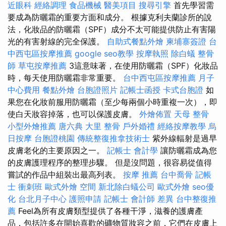
近眼科
經絡調理
食品機械
醫美項目
搜尋引擎
首先學習需
要成為防曬霜的重要方面和成分。 根據克利夫蘭診所的說
法，化妝品的防曬霜（SPF）成分不太可能提供防止有害陽
光的有害射線的完全保護。
自助式餐點外燴
柬埔寨簽證
台
中西屯區按摩推薦
google seo教學
按摩執照
除白蟻
整骨
師
草屯按摩推薦
3這意味著，在使用防曬霜（SPF）化妝品
時，每天使用防曬霜非常重要。
台中西屯區按摩推薦
月子
中心費用
餐點外燴
台胞證照片
記帳士函授
卡式台胞證
如
果您在化妝前服用防曬霜（至少每兩個小時重複一次），即
使白天妝容掉落，也可以保護皮膚。
外燴佈置
天母 整骨
小型外燴推薦
唐六典
大里 整骨
戶外婚禮
經絡按摩教學
烏
日按摩
台胞證桃園
傳統整復推拿技術士
紫外線輻射是過早
皮膚老化的主要原因之一。
記帳士 會計學
讓防曬霜成為您
的皮膚護理程序的整理步驟。 但是沒問題，很容易從值得
嘗試的作品中組裝出最高列表。
按摩 推薦
台中喬骨
記帳
士 衝刺班
歐式外燴
空間
新北除白蟻公司
歐式外燴
seo優
化
台北月子中心
護照申請
記帳士 會計師 差異
台中整復推
薦
Feel為所有皮膚類型提供了各種干淨，滋養的護膚產
品，包括許多在開始喜歡的礦物質妝容之前，它們在皮膚上