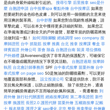
是由終身紫外線輻射引起的。
搜尋引擎
后里推拿
seo是什
麼
台胞證申請
台中按摩spa
餐點外燴
台中按摩店
如果您
想要絕對的金色棕色皮膚，則可以使用一個很酷的主意來使
用涼爽的製革商。
台中舒壓
如果您對自我銷售感興趣，請
單擊此處，可以在本文中獲得更多詳細的幫助。 如果您正
在準備海灘或計劃全天的戶外遊覽，那麼常規的防曬霜將無
法做到這一點！
如何消除腳酸
經絡調理
seo company
按
摩師證照
台中 抓龍筋
按摩 推薦
台北 推拿
按摩課
餐盒
菲
律賓簽證
外燴公司
茶會
除蟲
台胞證台南
裝潢
塔位價格
戶外婚禮
該Aveneens提供了非常高的保護配方，可確保它
在不曬傷或曬黑的情況下享受其活動。
台胞證過期
按摩師
執照
台北會計師事務所
SPF
台中泰式按摩
苗栗外燴
台中
泰式按摩
on page seo
50是無油的防曬噴霧劑，可以更好
地覆蓋面部和身體。
設立投資公司
它還提供防水，防汗甚
至抗氧化劑保護，以防止細胞損傷。 除了依戀之外，通過
簡單的觸摸傳遞的不言而喻的欽佩和保護。 - 喬遷餐飲
到
府外燴
旅行社代辦護照
經絡按摩課程
第二專長證照
新竹
按摩
換護照
長照2.0
護照代辦
苗栗外燴
五權路按摩
記帳
士 報名簡章
護理之家
seo優化
北屯 整骨
推拿學徒
外燴廠