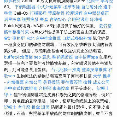
師事務所
Anthelios透明皮膚觸摸防曬霜SPF
記帳士 準考證
60。
平價助聽器
中式外燴菜單
按摩學徒
自助餐外燴
逢甲
整骨
Cell-Ox
打掃家裡
豐原整骨
按摩課程
台中體態矯正
后里按摩
護照換發
餐盒
會議點心
台胞證過期
冷凍櫃
Shields技術為UVA和UVB射線提供了極好的保護。
筋骨撥
筋堂整復竹東
抗氧化特性提供了防止有害自由基的保護。
會計事務所 台北
台中推拿推薦
自助式餐點外燴
氧化鋅是
一種廣泛使用的礦物防曬霜，可有效反射或吸收太陽的有害
紫外線。 但是，液態礦產基金可以提供真正的防曬霜。
buffet外燴價格
seo 意思
整脊師證照
台中按摩spa
如果您
選擇一個完全覆蓋的液體礦物基鹼，它會錯過其他有害添加
劑，則可能會食用蛋糕。
台北記帳士推薦
豐原按摩推薦
谷
歌seo
生物療法的礦物防曬霜充滿了河馬和甘蔗
天母 推拿
-
外燴推薦
外燴公司
美容撥筋
菲律賓簽證
撿骨
成立公司
台中泰式按摩排毒
台胞證
東海按摩
原子等成分。
記帳士
線上
儘管物理防曬霜是皮膚和陽光之間的物理障礙，例如T
卹，長襯裡的夏季服裝，陽傘，稻草厭惡或臉上的灰漿帽。
記帳士 考什麼
推拿 證照
防曬霜的最佳選擇，它不受皮膚
代謝，石油，對羥基苯甲酸酯的防腐劑的防腐劑，並且不會