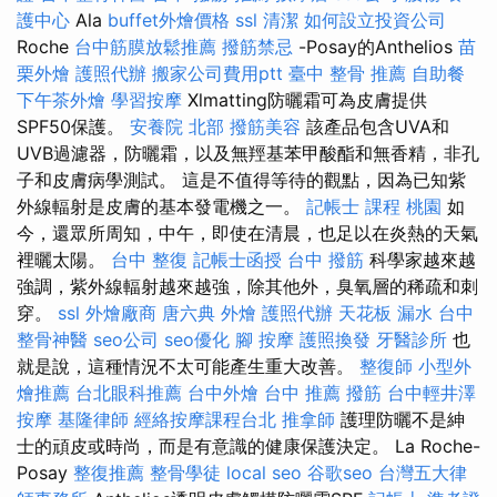
護中心
Ala
buffet外燴價格
ssl
清潔
如何設立投資公司
Roche
台中筋膜放鬆推薦
撥筋禁忌
-Posay的Anthelios
苗
栗外燴
護照代辦
搬家公司費用ptt
臺中 整骨 推薦
自助餐
下午茶外燴
學習按摩
Xlmatting防曬霜可為皮膚提供
SPF50保護。
安養院 北部
撥筋美容
該產品包含UVA和
UVB過濾器，防曬霜，以及無羥基苯甲酸酯和無香精，非孔
子和皮膚病學測試。 這是不值得等待的觀點，因為已知紫
外線輻射是皮膚的基本發電機之一。
記帳士 課程 桃園
如
今，還眾所周知，中午，即使在清晨，也足以在炎熱的天氣
裡曬太陽。
台中 整復
記帳士函授
台中 撥筋
科學家越來越
強調，紫外線輻射越來越強，除其他外，臭氧層的稀疏和刺
穿。
ssl
外燴廠商
唐六典
外燴
護照代辦
天花板 漏水
台中
整骨神醫
seo公司
seo優化
腳 按摩
護照換發
牙醫診所
也
就是說，這種情況不太可能產生重大改善。
整復師
小型外
燴推薦
台北眼科推薦
台中外燴
台中 推薦 撥筋
台中輕井澤
按摩
基隆律師
經絡按摩課程台北
推拿師
護理防曬不是紳
士的頑皮或時尚，而是有意識的健康保護決定。 La Roche-
Posay
整復推薦
整骨學徒
local seo
谷歌seo
台灣五大律