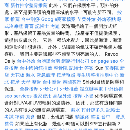
商
新竹推拿整骨推薦
此外，它們在保護水平，額外的好
處，甚至是要保護的身體區域的水平上可能有所不同。
按
摩 推薦
台中刮痧
Google商家檔案
苗栗外燴
外燴茶點
臥
式冷凍櫃
膏肓
記帳士 考題
製造商描繪了一個開放式矩
形，產品保留了產品質量的時間。 該產品不僅提供保護，
還提供皮膚水合。 它是一種防水配方，因此是海灘，海灘
和運動的理想選擇。 此外，防曬霜的氣味不確定每個人都
喜歡。 我們主要建議那些不願留下明亮層的人。 Revox
Daily
台中外燴
台胞證台南
網路行銷公司
on page seo
全
身按摩
台中國術館推薦
整骨院
記帳士 答案
Sun
安養院 新
店
天花板 漏水 緊急處理
按摩執照
養生與整復推廣中心
新
北 按摩
天母 整骨
台中喬骨
泰國簽證
Shield目標是防曬和
保濕。
全身按摩
外燴公司
外燴推薦
設立辦事處
戶外婚禮
seo services
搬家費用
高級外燴
按摩 小腿
化學防曬霜包
含針對UVA和UVB輻射的過濾器。 因此，那些有這種問題
的人具有很大的無香氣防曬霜。
漏水 打針撐多久
記帳士
考試 準備
茶會
但是，出現的問題
精誠路 整復 台中
-
豐原
整骨
如果臉上有化妝，幾個小時後可以對SPF進行翻新？