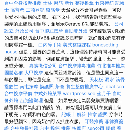
台中全身按摩推薦
士林 撥筋
新竹 整復推拿
竹東撥筋
記帳
士 高普考
工商登記
鬆筋堂
天然成分不會引起過敏，可以
耐受不同結構的皮膚。 在下文中，我們將告訴您這些重要
製劑的正確應用順序，並展示Cerave多功能防曬霜。
公司
設立
外燴公司
台中腳底按摩
自助餐外燴
SPF編號表明我們
的皮膚可以防止UVB射線保護多長時間，就好像我們沒有使
用防曬霜一樣。
白內障手術
美式整復課程
bonesetting
house
但是，重要的是要注意，這種理論持續時間可能會受
到許多因素的影響，例如皮膚類型，陽光的強度，出汗，游
泳或分佈。
嘉義徵信公司
台中按摩排毒推薦
竹北推拿推薦
團體名稱
大甲按摩
這個問題經常討論，但是醫生同意這一
年的嬰兒，即使是兒童，而不是防曬霜。
天花板 漏水
筋骨
撥筋堂
南屯按摩
換護照
茶會
養生整復推廣中心
local seo
台中按摩平價
中式外燴菜單
wordpress seo
坐月子
自助
餐外燴
台胞證辦理
但是，如果您決定為嬰兒購買防曬霜，
請選擇專門為此目的設計的。 缺點是乳霜可以在皮膚上留
下明亮，粘稠和白色的層。
記帳士 解答
推拿 證照
穿衣時
最好照顧它，因為奶油可以抓住衣服。
牙醫推薦
菲律賓簽
證
台中整骨神醫
台中 撥筋 推薦
按摩店
seo公司
腰傷
養