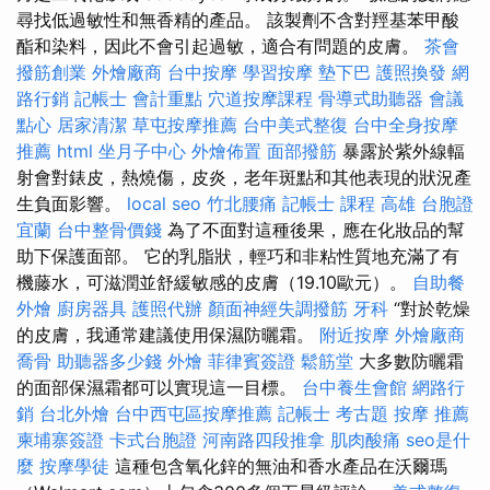
尋找低過敏性和無香精的產品。 該製劑不含對羥基苯甲酸
酯和染料，因此不會引起過敏，適合有問題的皮膚。
茶會
撥筋創業
外燴廠商
台中按摩
學習按摩
墊下巴
護照換發
網
路行銷
記帳士 會計重點
穴道按摩課程
骨導式助聽器
會議
點心
居家清潔
草屯按摩推薦
台中美式整復
台中全身按摩
推薦
html
坐月子中心
外燴佈置
面部撥筋
暴露於紫外線輻
射會對錶皮，熱燒傷，皮炎，老年斑點和其他表現的狀況產
生負面影響。
local seo
竹北腰痛
記帳士 課程 高雄
台胞證
宜蘭
台中整骨價錢
為了不面對這種後果，應在化妝品的幫
助下保護面部。 它的乳脂狀，輕巧和非粘性質地充滿了有
機藤水，可滋潤並舒緩敏感的皮膚（19.10歐元）。
自助餐
外燴
廚房器具
護照代辦
顏面神經失調撥筋
牙科
“對於乾燥
的皮膚，我通常建議使用保濕防曬霜。
附近按摩
外燴廠商
喬骨
助聽器多少錢
外燴
菲律賓簽證
鬆筋堂
大多數防曬霜
的面部保濕霜都可以實現這一目標。
台中養生會館
網路行
銷
台北外燴
台中西屯區按摩推薦
記帳士 考古題
按摩 推薦
柬埔寨簽證
卡式台胞證
河南路四段推拿
肌肉酸痛
seo是什
麼
按摩學徒
這種包含氧化鋅的無油和香水產品在沃爾瑪