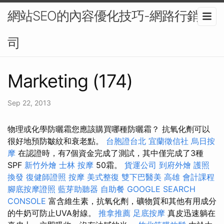
網站SEO的內容優化技巧-網路行銷公
司
Marketing (174)
Sep 22, 2013
物理或化學防曬霜您應該購買哪種防曬霜？ 抗氧化劑可以
很好地預防皺紋和衰老點。
台胞證台北
宜蘭徵信社
烏日按
摩
在認證時，有7個資金完成了測試，其中僅完成了3種
SPF
新竹外燴
士林 按摩
50霜。
貨運公司
到府外燴
護照
換發
復健師證照
按摩
美式整復
雙下巴醫美
高雄 會計課程
腳底按摩證照
藍芽助聽器
自助餐
GOOGLE SEARCH
CONSOLE
富含維生素，抗氧化劑，礦物質和其他有用成分
的牛奶可防止UVA射線。
推拿推薦
足底按摩
真皮迅速躺在