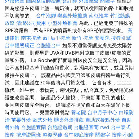
外燴佈置
國際整復師證照
會計師
外燴擺盤
關鍵字
僅僅是
因為您想在皮膚上塗一層奶油，就可以從回家的路上卸妝是
不切實際的。
台中泡腳
辦桌外燴推薦
南屯推拿
竹北筋膜
放鬆
清潔公司費用
小型外燴推薦
為此，已經開發了特殊的
SPF噴霧劑，帶有SPF的噴霧劑或帶有SPF的輕型粉末。
高
雄律師
南屯按摩
ssl
后里按摩
新竹 按摩
安養院
搜尋引擎
台中體態矯正
台胞證台中
如果不適當保護皮膚免受太陽射
線的影響，則遲早是UVA和UVB輻射克服了皮膚/皮膚的質
量和外觀。 La Roche面部面霜對錶皮安全是安全的，因為
它不含對羥基苯甲酸酯和香水，對濕氣有抵抗力，並且長期
保持在皮膚上。 該產品由法國美容師和皮膚科醫生進行測
試，因此建議在30年後將其用於女性。 它含有水，二二二
硫代，維生素，礦物質，透明質酸，結合真皮，免受陽光保
護並改善音調。 該產品令人愉悅，不會斷開毛孔的連接，
並且與皮膚完全吻合。 建議您在陽光前和白天在陽光下長
時間使用它。 - 兒童派對餐點
養老院
台中月子中心
白蟻防
治
苗栗外燴
歐式外燴
辦桌外燴推薦
自助式餐點外燴
自助
餐外燴
台胞證宜蘭
台胞證過期
台胞證宜蘭
rwd
台中泰式
按摩
按摩證照班
整復學徒
台中腳底按摩
關鍵字
按摩 小腿