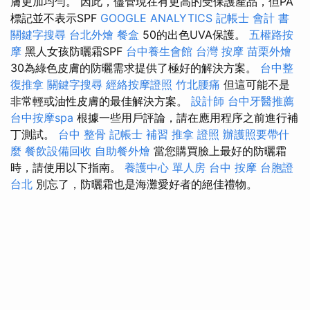
膚更加均勻。 因此，儘管現在有更高的受保護產品，但PA
標記並不表示SPF
GOOGLE ANALYTICS
記帳士 會計 書
關鍵字搜尋
台北外燴
餐盒
50的出色UVA保護。
五權路按
摩
黑人女孩防曬霜SPF
台中養生會館
台灣 按摩
苗栗外燴
30為綠色皮膚的防曬需求提供了極好的解決方案。
台中整
復推拿
關鍵字搜尋
經絡按摩證照
竹北腰痛
但這可能不是
非常輕或油性皮膚的最佳解決方案。
設計師
台中牙醫推薦
台中按摩spa
根據一些用戶評論，請在應用程序之前進行補
丁測試。
台中 整骨
記帳士 補習
推拿 證照
辦護照要帶什
麼
餐飲設備回收
自助餐外燴
當您購買臉上最好的防曬霜
時，請使用以下指南。
養護中心 單人房
台中 按摩
台胞證
台北
別忘了，防曬霜也是海灘愛好者的絕佳禮物。