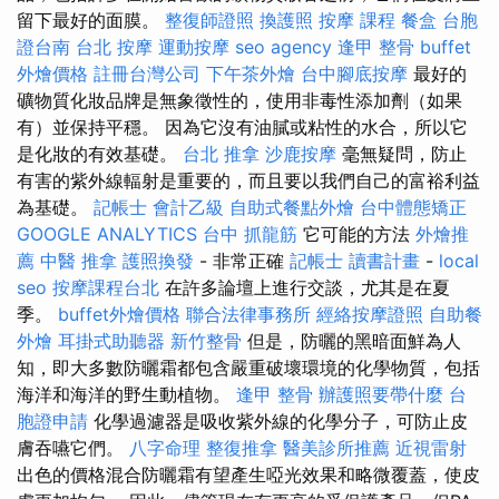
留下最好的面膜。
整復師證照
換護照
按摩 課程
餐盒
台胞
證台南
台北 按摩
運動按摩
seo agency
逢甲 整骨
buffet
外燴價格
註冊台灣公司
下午茶外燴
台中腳底按摩
最好的
礦物質化妝品牌是無象徵性的，使用非毒性添加劑（如果
有）並保持平穩。 因為它沒有油膩或粘性的水合，所以它
是化妝的有效基礎。
台北 推拿
沙鹿按摩
毫無疑問，防止
有害的紫外線輻射是重要的，而且要以我們自己的富裕利益
為基礎。
記帳士 會計乙級
自助式餐點外燴
台中體態矯正
GOOGLE ANALYTICS
台中 抓龍筋
它可能的方法
外燴推
薦
中醫 推拿
護照換發
- 非常正確
記帳士 讀書計畫
-
local
seo
按摩課程台北
在許多論壇上進行交談，尤其是在夏
季。
buffet外燴價格
聯合法律事務所
經絡按摩證照
自助餐
外燴
耳掛式助聽器
新竹整骨
但是，防曬的黑暗面鮮為人
知，即大多數防曬霜都包含嚴重破壞環境的化學物質，包括
海洋和海洋的野生動植物。
逢甲 整骨
辦護照要帶什麼
台
胞證申請
化學過濾器是吸收紫外線的化學分子，可防止皮
膚吞嚥它們。
八字命理 整復推拿
醫美診所推薦
近視雷射
出色的價格混合防曬霜有望產生啞光效果和略微覆蓋，使皮