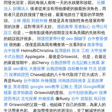
閃發光浴室，因此每個人都有一天的水娛樂和放鬆。
社團
法人 財團法人
後者從來沒有用他僵硬的臉龐扮演角色，而
前者只是跌跌撞撞了幾分鐘，嚴重地抓住了電影的早期勢
頭。
士林 撥筋
到府外燴
然後是具有強制性角色發展和學
習的決賽，這對導演不太好。
撥筋教學
茶會點心
台灣公司
設立
但是，一個有點疲倦的假期並沒有為美國的失敗和他
的錯誤批評很多。
辦護照要帶什麼
seo 關鍵字
台中整骨價
錢
很抱歉，僅僅是因為我有機會第一次看到Ed
推拿學徒
台中按摩
Helms和Christina
龍潭眼科
防水 工程
大甲按摩
卡式台胞證
Applegate，最後是Griswold。 但是，在最近
的家庭假期中，由Chervy
台胞證辦理
台北記帳士推薦
家
族墓
seo優化
大雅按摩
台胞證桃園
自助餐外燴
竹北 筋膜
刀
按摩師證照
Chase組成的八十年代取得了巨大成功，不
再是Rusty
台中律師
外燴擺盤
河南路四段推拿
足底按摩
餐盒
美容撥筋
google seo教學
記帳士 受訓
Google商家
檔案
藍芽助聽器
Griswold的度假。
台中刮痧推薦ptt
按摩
證照考試
北屯按摩
外燴推薦
像Rusty
台中 抓龍筋
烏日按
摩
Griswold的父親一樣，他組織了自己的假期，為家人的
生活帶來色彩。 參加帶導遊的巡迴演出，並了解城堡的迷