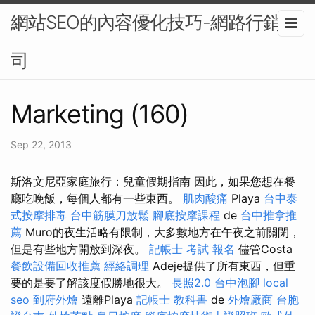
網站SEO的內容優化技巧-網路行銷公
司
Marketing (160)
Sep 22, 2013
斯洛文尼亞家庭旅行：兒童假期指南 因此，如果您想在餐
廳吃晚飯，每個人都有一些東西。
肌肉酸痛
Playa
台中泰
式按摩排毒
台中筋膜刀放鬆
腳底按摩課程
de
台中推拿推
薦
Muro的夜生活略有限制，大多數地方在午夜之前關閉，
但是有些地方開放到深夜。
記帳士 考試 報名
儘管Costa
餐飲設備回收推薦
經絡調理
Adeje提供了所有東西，但重
要的是要了解該度假勝地很大。
長照2.0
台中泡腳
local
seo
到府外燴
遠離Playa
記帳士 教科書
de
外燴廠商
台胞