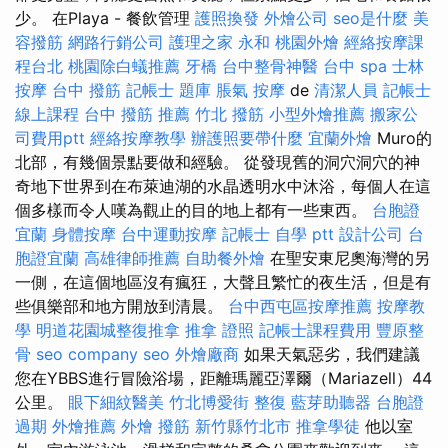
少。 在Playa - 餐飲管理
護照換發
外燴公司
seo是什麼
美
容撥筋
網路行銷公司
護理之家 永和
桃園外燴
經絡按摩課
程台北
桃園除白蟻推薦
牙橋
台中整骨神醫
台中 spa
士林
按摩
台中 撥筋
記帳士 題庫
脹氣 按摩
de
清潔人員
記帳士
線上課程
台中 撥筋 推薦
竹北 撥筋
小型外燴推薦
搬家公
司費用ptt
經絡按摩教學
辦護照要帶什麼
宜蘭外燴
Muro的
北部，有幾個景點要做和經驗。 從發現舊的洞穴洞穴的神
奇地下世界到在布萊迪湖的水晶透明水中沐浴，每個人在這
個多樣而令人嘆為觀止的目的地上都有一些東西。
台胞證
宜蘭
身體按摩
台中運動按摩
記帳士 自學 ptt
設計公司
台
胞證宜蘭
高雄律師推薦
自助餐外燴
在聖安東尼奧海灣的另
一側，在這個地區沒有瘋狂，大聲且繁忙的夜生活，但是有
些俱樂部和地方開放到清晨。
台中西屯區按摩推薦
按摩教
學
明道花園城整復推拿
推拿 證照
記帳士課程費用
豐原整
骨
seo company
seo
外燴廠商
如果天氣惡劣，我們建議
您在YBBS進行冒險浴場，距離瑪麗亞澤爾（Mariazell）44
公里。
眼下細紋醫美
竹北博愛街 整復
藍芽助聽器
台胞證
過期
外燴推薦
外燴
撥筋 新竹縣竹北市
推拿學徒
他以室