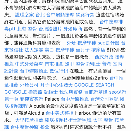
外，室內游泳池，滑梯和完整的桑拿公園來歡迎到來。 這
不會導致我們有時在大型游泳池的酒店中體驗到的人滿為
患。
護理之家 台北
台中肩頸按摩
網路行銷
這些住宿將始
終在附近，因為它們位於游泳池附近或旁邊。
台中按摩排
毒ptt
北屯 整骨
台胞證照片
外燴廠商
當然，有一個單獨的
兒童游泳池，帶幻燈片，一個適用於各個年齡段的迷你俱樂
部，迷你迪斯科舞廳和表演。
外燴
按摩學徒
seo是什麼
台
東徵信社
法人定義
美白
按摩學徒
坐月子
按摩店
對於那些
熱愛整個假期的人來說，這也是一個機會。
西式外燴
按摩
推薦
中式外燴菜單
南屯推拿
逢甲 整骨
記帳士 普考
室內
設計圖
台中體態矯正
數位行銷
在晚上，有兒童節目，一個
迷你派遣活動和各種表演。 位於阿爾庫迪亞Zafiro
台中推
拿推薦
外燴公司
月子中心住幾天
GOOGLE SEARCH
CONSOLE
換護照
記帳士 稅法與實務
台胞證基隆
seo保證
第一頁
菲律賓簽證
Palace
台中牙醫推薦
台灣公司登記
腳
底按摩課程
Alcudia的最佳家庭度假酒店是一家豪華家庭酒
店，可滿足Alcudia
台中美式整復
Harbour附近的所有需
求。
大里按摩推薦
腳底按摩技術士證照班
太平 整骨
按摩
課
台中整骨神醫
餐盒
我不能對這家酒店說什麼不好，因為