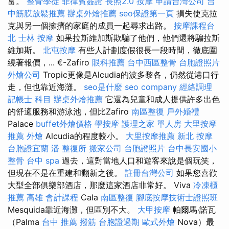
富。
整骨學徒
菲律賓簽證
長照2.0
按摩
申請台灣公司
台
中筋膜放鬆推薦
辦桌外燴推薦
seo保證第一頁
損失使克拉
克與另一個擁擠的家庭的成員一起尋求出路。
按摩課程台
北
士林 按摩
如果拉斯維加斯欺騙了他們，他們還將騙拉斯
維加斯。
北屯按摩
有些人計劃度假很長一段時間，徹底圍
繞著報價，... €-Zafiro
眼科推薦
台中西區整骨
台胞證照片
外燴公司
Tropic更像是Alcudia的波多黎各，仍然從港口行
走，但也靠近海灘。
seo是什麼
seo company
經絡調理
記帳士 科目
辦桌外燴推薦
它還為兒童和成人提供許多出色
的舒適服務和游泳池，但比Zafiro
南區整復
戶外婚禮
Palace
buffet外燴價格
學按摩
護理之家 單人房
大里按摩
推薦
外燴
Alcudia的程度較小。
大里按摩推薦
新北 按摩
台胞證宜蘭
潘 整復所
搬家公司
台胞證照片
台中長安國小
整骨
台中 spa
過去，這對當地人口和遊客來說是個玩笑，
但現在不是在重建和翻新之後。
註冊台灣公司
如果您喜歡
大型全部俱樂部酒店，那麼這家酒店非常好。 Viva
冷凍櫃
推薦
高雄 會計課程
Cala
南區整復
腳底按摩技術士證照班
Mesquida靠近海灘，但區別不大。
大甲按摩
帕爾馬·諾瓦
（Palma
台中 推薦 撥筋
台胞證過期
歐式外燴
Nova）最