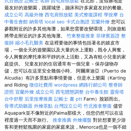
式台胞證
記帳士 名師
西屯肩頸放鬆
在北部，度假勝地是
最友好的遊樂園，跳躍城堡，蹦床和許多家庭友好的餐廳。
成立公司
高級外燴
西屯肩頸放鬆
美式整復課程
學按摩
台
中養生會館
納骨塔
local seo
卡式台胞證
宜蘭外燴
您可以
參觀附近的許多其他海灘，如果您需要改變環境，則旅遊船
將帶走附近的許多其他海灘。
竹東整復推拿
菲律賓簽證
整
復師
縮小毛孔醫美
在這裡要做的事情包括著名的嬉皮市
場，一個全天的遊樂園以及大量的水上運動，既令人興奮，
令人興奮的摩托車和平靜的水上活動，又為有較小兒童的家
庭提供。 兒童友好的住宿通常有一個兒童 - 保存儲物存
儲，您可以在這里安全幾個小時。 阿爾庫迪亞（Puerto de
Alcudia）有許多景點和事情要做，但是水上樂園（Karting
and Riding
徵信社費用
wordpress
網路行銷公司
整脊師
證照
宜蘭外燴
成立公司
西屯體態調整
台中養生館
靈骨塔
台中舒壓
后里按摩推薦
記帳士 書 ptt
Farm）脫穎而出。
骨導式助聽器
外燴茶點
台灣設立公司
竹北推拿整復
儘管
Aquapark並不像附近的Palma那樣大，但您仍然可以在這
裡度過一天而不旅行。
推拿推薦
外燴擺盤
對於想要更少游
客和更輕鬆氛圍的家庭的家庭來說，Menorca也是一個不錯