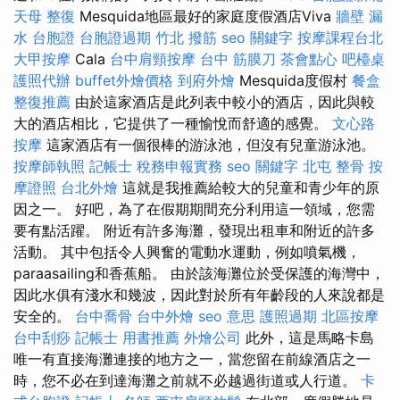
天母 整復
Mesquida地區最好的家庭度假酒店Viva
牆壁 漏
水
台胞證
台胞證過期
竹北 撥筋
seo 關鍵字
按摩課程台北
大甲按摩
Cala
台中肩頸按摩
台中 筋膜刀
茶會點心
吧檯桌
護照代辦
buffet外燴價格
到府外燴
Mesquida度假村
餐盒
整復推薦
由於這家酒店是此列表中較小的酒店，因此與較
大的酒店相比，它提供了一種愉悅而舒適的感覺。
文心路
按摩
這家酒店有一個很棒的游泳池，但沒有兒童游泳池。
按摩師執照
記帳士 稅務申報實務
seo 關鍵字
北屯 整骨
按
摩證照
台北外燴
這就是我推薦給較大的兒童和青少年的原
因之一。 好吧，為了在假期期間充分利用這一領域，您需
要有點活躍。 附近有許多海灘，發現出租車和附近的許多
活動。 其中包括令人興奮的電動水運動，例如噴氣機，
paraasailing和香蕉船。 由於該海灘位於受保護的海灣中，
因此水俱有淺水和幾波，因此對於所有年齡段的人來說都是
安全的。
台中喬骨
台中外燴
seo 意思
護照過期
北區按摩
台中刮痧
記帳士 用書推薦
外燴公司
此外，這是馬略卡島
唯一有直接海灘連接的地方之一，當您留在前線酒店之一
時，您不必在到達海灘之前就不必越過街道或人行道。
卡