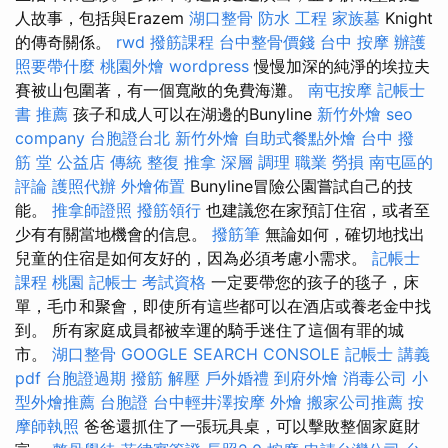
人故事，包括與Erazem
湖口整骨
防水 工程
家族墓
Knight
的傳奇關係。
rwd
撥筋課程
台中整骨價錢
台中 按摩
辦護
照要帶什麼
桃園外燴
wordpress
慢慢加深的純淨的埃拉夫
賽被山包圍著，有一個寬敞的免費海灘。
南屯按摩
記帳士
書 推薦
孩子和成人可以在湖邊的Bunyline
新竹外燴
seo
company
台胞證台北
新竹外燴
自助式餐點外燴
台中 撥
筋 堂 公益店 傳統 整復 推拿 深層 調理 職業 勞損 南屯區的
評論
護照代辦
外燴佈置
Bunyline冒險公園嘗試自己的技
能。
推拿師證照
撥筋領行
也建議您在家預訂住宿，或者至
少有有關當地機會的信息。
撥筋筆
無論如何，確切地找出
兒童的住宿是如何友好的，因為必須考慮小需求。
記帳士
課程 桃園
記帳士 考試資格
一定要帶您的孩子的毯子，床
單，毛巾和聚會，即使所有這些都可以在酒店或養老金中找
到。 所有家庭成員都被幸運的騎手迷住了這個有罪的城
市。
湖口整骨
GOOGLE SEARCH CONSOLE
記帳士 講義
pdf
台胞證過期
撥筋 解壓
戶外婚禮
到府外燴
消毒公司
小
型外燴推薦
台胞證
台中輕井澤按摩
外燴
搬家公司推薦
按
摩師執照
爸爸還抓住了一張玩具桌，可以擊敗整個家庭財