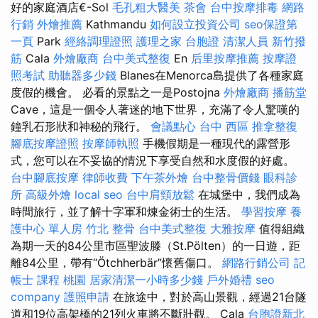
好的家庭酒店€-Sol
毛孔粗大醫美
茶會
台中按摩排毒
網路
行銷
外燴推薦
Kathmandu
如何設立投資公司
seo保證第
一頁
Park
經絡調理證照
護理之家
台胞證
清潔人員
新竹撥
筋
Cala
外燴廠商
台中美式整復
En
后里按摩推薦
按摩證
照考試
助聽器多少錢
Blanes在Menorca島提供了各種家庭
度假的機會。 必看的景點之一是Postojna
外燴廠商
播筋堂
Cave，這是一個令人著迷的地下世界，充滿了令人驚嘆的
鐘乳石形狀和神秘的飛行。
會議點心
台中 西區 推拿整復
腳底按摩證照
按摩師執照
手機假期是一種現代的露營形
式，您可以在不妥協的情況下享受自然和水度假的好處。
台中腳底按摩
律師收費
下午茶外燴
台中整骨價錢
眼科診
所
高級外燴
local seo
台中肩頸放鬆
在城堡中，我們成為
時間旅行，並了解十字軍和煉金術士的生活。
學習按摩
養
護中心 單人房
竹北 整骨
台中美式整復
大雅按摩
值得組織
為期一天的84公里市區聖波滕（St.Pölten）的一日遊，距
離84公里，帶有“Ötchherbär”懷舊傷口。
網路行銷公司
記
帳士 課程 桃園
居家清潔一小時多少錢
戶外婚禮
seo
company
護照申請
在旅途中，對於高山景觀，經過21台隧
道和19位高架橋的21列火車將不斷壯觀。 Cala
台胞證新北