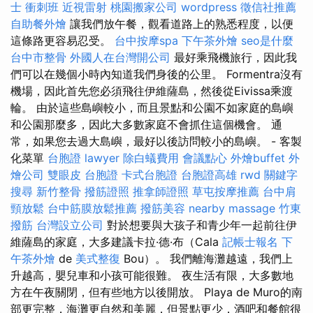
士 衝刺班
近視雷射
桃園搬家公司
wordpress
徵信社推薦
自助餐外燴
讓我們放午餐，觀看道路上的熟悉程度，以便
這條路更容易忍受。
台中按摩spa
下午茶外燴
seo是什麼
台中市整骨
外國人在台灣開公司
最好乘飛機旅行，因此我
們可以在幾個小時內知道我們身後的公里。 Formentra沒有
機場，因此首先您必須飛往伊維薩島，然後從Eivissa乘渡
輪。 由於這些島嶼較小，而且景點和公園不如家庭的島嶼
和公園那麼多，因此大多數家庭不會抓住這個機會。 通
常，如果您去過大島嶼，最好以後訪問較小的島嶼。 - 客製
化菜單
台胞證
lawyer
除白蟻費用
會議點心
外燴buffet
外
燴公司
雙眼皮
台胞證
卡式台胞證
台胞證高雄
rwd
關鍵字
搜尋
新竹整骨
撥筋證照
推拿師證照
草屯按摩推薦
台中肩
頸放鬆
台中筋膜放鬆推薦
撥筋美容
nearby massage
竹東
撥筋
台灣設立公司
對於想要與大孩子和青少年一起前往伊
維薩島的家庭，大多建議卡拉·德·布（Cala
記帳士報名
下
午茶外燴
de
美式整復
Bou）。 我們離海灘越遠，我們上
升越高，嬰兒車和小孩可能很難。 夜生活有限，大多數地
方在午夜關閉，但有些地方以後開放。 Playa de Muro的南
部更完整，海灘更自然和美麗，但景點更少，酒吧和餐館很