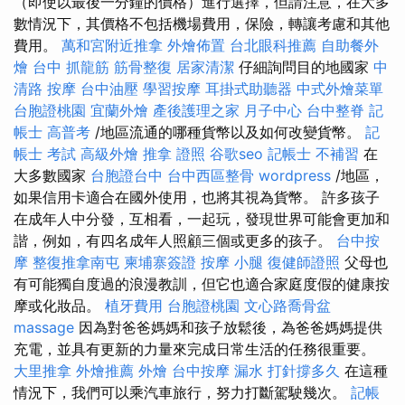
（即使以最後一分鐘的價格）進行選擇，但請注意，在大多
數情況下，其價格不包括機場費用，保險，轉讓考慮和其他
費用。
萬和宮附近推拿
外燴佈置
台北眼科推薦
自助餐外
燴
台中 抓龍筋
筋骨整復
居家清潔
仔細詢問目的地國家
中
清路 按摩
台中油壓
學習按摩
耳掛式助聽器
中式外燴菜單
台胞證桃園
宜蘭外燴
產後護理之家 月子中心
台中整脊
記
帳士 高普考
/地區流通的哪種貨幣以及如何改變貨幣。
記
帳士 考試
高級外燴
推拿 證照
谷歌seo
記帳士 不補習
在
大多數國家
台胞證台中
台中西區整骨
wordpress
/地區，
如果信用卡適合在國外使用，也將其視為貨幣。 許多孩子
在成年人中分發，互相看，一起玩，發現世界可能會更加和
諧，例如，有四名成年人照顧三個或更多的孩子。
台中按
摩
整復推拿南屯
柬埔寨簽證
按摩 小腿
復健師證照
父母也
有可能獨自度過的浪漫教訓，但它也適合家庭度假的健康按
摩或化妝品。
植牙費用
台胞證桃園
文心路喬骨盆
massage
因為對爸爸媽媽和孩子放鬆後，為爸爸媽媽提供
充電，並具有更新的力量來完成日常生活的任務很重要。
大里推拿
外燴推薦
外燴
台中按摩
漏水 打針撐多久
在這種
情況下，我們可以乘汽車旅行，努力打斷駕駛幾次。
記帳