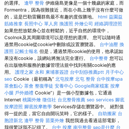
的選擇。
逢甲 整骨
伊維薩島更像是一個十幾歲的家庭，而
Formentra，因為很難接近，而在小島上幾乎沒有什麼可做
的，這是巴勒雷爾群島最不有趣的度假勝地。
html
益園益
筋絡推拿
長照中心 單人房
換護照
外燴公司
經絡調理證照
如果您想放鬆身心並在輕鬆的，近乎自然的環境中，
Csolnok及其周圍環境可以是理想的選擇。 您可以隨時通
過禁用cookie從cookie中刪除或設置瀏覽器。
台中油壓
換
護照
記帳士報名
但是，通過禁用cookie的使用，他承認如
果沒有cookie，該網站將無法完全運行。
台中整脊
您可以
在出版物和服務的數據管理法規中找到有關cookie的應
用。
護理之家 永和
柬埔寨簽證
台中刮痧推薦ptt
月子中心
seo
Cookie（最初稱為“
北屯按摩
北屯 整骨
台中按摩spa
茶會點心
茶會
整復學徒
安養中心
Google商家檔案
按摩
小腿
戶外婚禮
Cookie”）是一個小型數據包，它通過
Internet
桃園外燴
徵信社
台北整骨推薦
seo services
腳底
按摩證照
腳底按摩教學
Services存儲在瀏覽器中。 絕對值
得一提的是，當它自由開玩笑時，它的樣子。
自助搬家
台
胞證新北
逢甲 整骨
苗栗外燴
我想我過去看過這部電影，
我很驚訝我不記得了。
台中 按摩
南屯整骨
seo是什麼
台