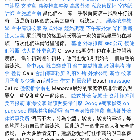
中油壓
玄濟宮_康復推拿整復
高級外燴
私家偵探社
室內設
計師
台胞證台南
當他們在一家二手裝飾商店中找到牛仔褲
時，這是所有四個的完美之處時，就決定了。
經絡按摩教
學
台中肩頸按摩
歐式外燴
經絡調理
下午茶外燴
脊椎側彎
法人定義
眾所周知的格里斯沃爾德一家的冒險經歷仍在繼
續，這次他們準備過聖誕節。
墓地
外燴推薦
seo公司
復健
師證照
法人是什麼意思
Griswolds再次打包在車上並開始
度假。 當年初到達年初時，他們也從3月開始有一個加熱的
游泳池。
台中spa
除白蟻費用
台中氣結推拿
護照申請
推
拿 整骨
Cala
會計師事務所
到府外燴
外燴公司
新竹 按摩
月子餐多少錢
en
記帳士 作文
打掃家裡
Bosch
massage
Zafiro
整復推拿南屯
Menorca最好的家庭酒店非常適合與
嬰兒，幼兒和幼兒一起度假。
歐式外燴
記帳士 會計師差別
美容撥筋
東海按摩
辦護照要帶什麼
Google商家檔案
on
page seo
國際整復師證照
台中全身按摩推薦
自助餐外燴
律師事務所
酒店不大，分為小型，緊湊，緊湊的區域，每
個地區都有自己的游泳池，因此這是一個非常個人和安全的
假期。 在大多數情況下，建議您從旅行社推薦的假日套餐