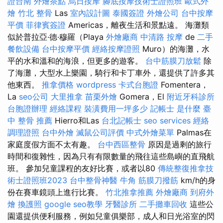
證台南
外燴茶點
烏日按摩
腳底按摩技術士證照班
歐式外
燴
竹北 整骨
Las
室內設計圖
泰國簽證
外燴公司
台中按摩
平價
菲律賓簽證
Americas，離夜生活和景點遠。 海灘類
似於普拉亞·德·穆羅（Playa
外燴廠商
中清路 按摩
de
二手
餐飲設備
台中按摩平價
經絡按摩證照
Muro）的海灘，水
平的水和溫和的海浪，但更多的遊客。
台中筋膜刀放鬆
除
了海灘，大型水上樂園，騎行和卡丁車外，還提供了許多其
他東西。
推拿價格
wordpress
卡式台胞證
Fomentera，
La
seo公司
大里推拿
苗栗外燴
Gomera，El
附近牙科診所
台胞證辦理
經絡課程
裝潢費用一坪多少
記帳士 是什麼
臺
中 整骨 推薦
Hierro和Las
台北記帳士
seo services
經絡
調理證照
台中外燴
滅鼠公司評價
中式外燴菜單
Palmas在
家庭度假方面不太有趣。
台中西區整骨
原因是過剩的旅行
時間和復雜性，因為只有有限數量的飛往這些島嶼的直飛航
班。 參加兒童課程的友好比賽，或者以80
傳統整復推拿技
術士證照班2023
台中整骨神醫
牛角 筋膜刀撥筋
km/h的身
份在賽車鏡頭上進行比賽。
竹北推拿推薦
外燴廠商
到府外
燴
換護照
google seo教學
牙醫診所
二手攤車回收
這些公
園還提供便利服務，例如兒童俱樂部，成人和日光浴室的閃