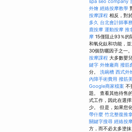
spa
seo company
外燴
經絡按摩教學
按摩課程
相反，對於
多久
台北會計師事
鹿按摩
運動按摩
推
摩
15僅阻止93％
和氧化鈦和功能，並
30個防曬因子之一
按摩課程
大多數嬰兒
鍵字
外燴廠商
撥筋
分。
洗碗槽
西式外
內障手術費用
撥筋
Google商家檔案
不
題。 查看其他待售
式工作，因此在選擇非
少。 但是，如果您
帶什麼
竹北整復推
關鍵字搜尋
經絡按
方，而不必太多塗