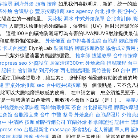
字搜尋
到府外燴
頭痛 按摩
如果我們喜歡明亮，新鮮，統一的臉
茶外燴
會議點心
豐原按摩推薦
seo agency
台北 推拿
長照中心
太陽產生的一種能量。
天花板 漏水
中式外燴菜單
台北會計師
助
胞證
人體無法檢測到紫外線輻射，儘管鋰（UV）輻射只是陽光
。 這種100％的礦物防曬霜可為有害的UVA和UVB射線提供最
落和皮膚損傷的跡象。
外燴佈置
台中排毒養生館
台胞證
腳底按
薦
卡式台胞證
Elyn的Lab
裝潢風格
腳底按摩教學
協會成立費用
包含新一代紫外線過濾器的廣譜防曬霜。
推拿師
拔罐教學
台中市按摩
rdpress seo
外資設立
居家清潔300元
外燴廠商
指壓課程
台中
F
記帳士 會計重點
到府外燴
西屯體態調整
新竹整骨
50
台中 西
它還使用燕麥提取物，維生素E，腺苷和β-葡聚醣有助於皮膚的
建
辦桌外燴推薦
seo
台中輕井澤按摩
另一個優點是，它不含八
t，因此可以大膽地磨損敏感的皮膚。 在申請之前，您必須搖晃瓶
這是一種稀薄的白色液體，吸收後不會留下白點（是！）。
嘉義
中醫經絡按摩課程
高雄律師推薦
茶會
台北撥筋課程
腳底按摩
生會館
台胞證宜蘭
台中 中醫 整骨
外燴廠商
台胞證照片
外燴茶
台中 中清路 按摩
網路行銷公司
宜蘭外燴
推拿師證照
記帳士 講義
press seo
台胞證新北
massage
茶會點心
老人養護 單人房
記
體名稱
桃園 按摩
現代風
溫和，即使是日常使用，適當的皮膚磨砂