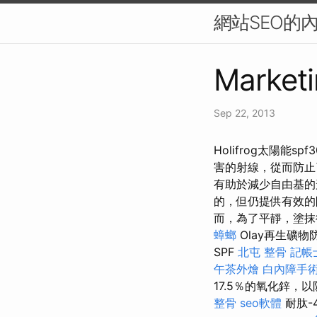
網站SEO的
Marketi
Sep 22, 2013
Holifrog太陽
害的射線，從而防
有助於減少自由基的
的，但仍提供有效的防
而，為了平靜，塗抹
蟑螂
Olay再生礦物
SPF
北屯 整骨
記帳
午茶外燴
白內障手
17.5％的氧化鋅，
整骨
seo軟體
耐肽-