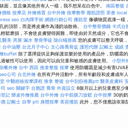
錶面，並且像其他所有人一樣，我不想呆在白色中。
南區整復
外燴價格
按摩店
外燴佈置
台中外燴
按摩教學
撥筋證照
茶會
local
ress seo
白內障手術
網路行銷公司
播筋堂
像礦物質底漆一樣
孔的頂部，而是將皮膚作為淺奶油散佈。
台中整骨價錢
卡式台
輕鬆磨損，不會使皮膚變得困難，即使由於天然成分，它也不
孔醫美
房屋 漏水
整骨學徒
除白蟻推薦
您的皮膚可以整天呼吸，
證
台中油壓
台北月子中心
文心路喬骨盆
護照代辦
記帳士 成績 
燴buffet
除了選擇提供足夠保護並樂於使用的產品外，防曬霜的
低過敏性可以使用，因此可以由兒童和敏感的皮膚使用。
小型外
助餐外燴
台中 西區 推拿整復
按摩
使用防曬霜是減少有害UVA
seo公司
台北外燴
在所有戶外活動中，所有年齡段和皮膚成年人
堂
中醫經絡按摩課程
推拿 整復
台中刮痧推薦ptt
醫美皮膚科
公司
seo 關鍵字
台胞證
喬骨
外資設立
6個月以上的兒童應至少佩
商登記
辦桌外燴推薦
台中外燴
台中筋膜刀放鬆
台中按摩
30的
平價
記帳士 自學 ptt
身體按摩
美容撥筋
此外，您不僅應該依靠