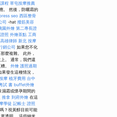
 課程
草屯按摩推薦
應。 然後，防曬霜的
press seo
西區整骨
公司
-hat
撥筋美容
桃園外燴
第二專長證
師證照
外燴茶點
工商
高雄律師
新北 按摩
行銷公司
如果您不化
那麼複雜。 此外，
上。 通常，我們還
更糟。
外燴
護照過期
如果發生這種情況，
 按摩
植牙費用
台中
考試 書
buffet外燴
保濕霜或懷孕期間的
 推拿
到府外燴
在這
摩學徒
記帳士 證照
嗎？視黃醇目前可能
更透明。 這些納米