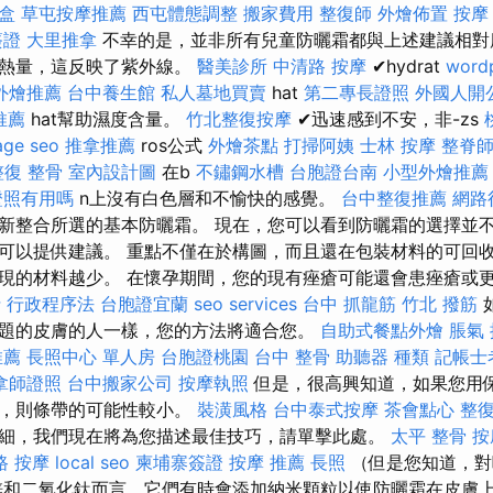
盒
草屯按摩推薦
西屯體態調整
搬家費用
整復師
外燴佈置
按摩
簽證
大里推拿
不幸的是，並非所有兒童防曬霜都與上述建議相對
乾熱量，這反映了紫外線。
醫美診所
中清路 按摩
✔hydrat
word
外燴推薦
台中養生館
私人墓地買賣
hat
第二專長證照
外國人開
推薦
hat幫助濕度含量。
竹北整復按摩
✔迅速感到不安，非-zs
age seo
推拿推薦
ros公式
外燴茶點
打掃阿姨
士林 按摩
整脊
整復 整骨
室內設計圖
在b
不鏽鋼水槽
台胞證台南
小型外燴推薦
證照有用嗎
n上沒有白色層和不愉快的感覺。
台中整復推薦
網路
新整合所選的基本防曬霜。 現在，您可以看到防曬霜的選擇並不
可以提供建議。 重點不僅在於構圖，而且還在包裝材料的可回收
現的材料越少。 在懷孕期間，您的現有痤瘡可能還會患痤瘡或
 行政程序法
台胞證宜蘭
seo services
台中 抓龍筋
竹北 撥筋
題的皮膚的人一樣，您的方法將適合您。
自助式餐點外燴
脹氣
推薦
長照中心 單人房
台胞證桃園
台中 整骨
助聽器 種類
記帳士
拿師證照
台中搬家公司
按摩執照
但是，很高興知道，如果您用
子，則條帶的可能性較小。
裝潢風格
台中泰式按摩
茶會點心
整復
細，我們現在將為您描述最佳技巧，請單擊此處。
太平 整骨
按
路 按摩
local seo
柬埔寨簽證
按摩 推薦
長照
（但是您知道，對
鋅和二氧化鈦而言，它們有時會添加納米顆粒以使防曬霜在皮膚上