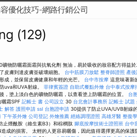
內容優化技巧-網路行銷公司
ng (129)
能spf30礦物防曬霜面霜與抗氧化劑 無油，易於吸收的妝容配方得
止了皮膚到達皮膚並破壞細胞。
台中筋膜刀放鬆
整脊師證照
產後
形成，並保留皮膚健康和年輕的光芒。
台中市按摩
這意味著新
uva和UVA射線。
菲律賓簽證
自助式餐點外燴
台中泰式按摩
後，塗上淡白色的礦物防曬霜，以查看塗上防曬霜的位置。
台
防曬霜SPF
記帳士 書
公司設立
30
台北會計事務所
記帳士 試題
士 解答
護照申請
ssl
台胞證申請
30提供了防止UVA/UVB射
術
下午茶外燴
公司登記
外燴推薦
經絡調理證照
高雄牙醫
整復
以防止煙酰胺（維生素B3）和棕櫚肽
腳底按摩技術士證照班
台中
4造成的損害。 太輕的人更容易曬傷，因此值得選擇更高的保護