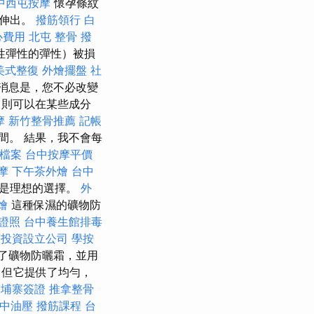
中西屯按摩
懷孕條紋
內伸出。
撥筋領行
白
心費用
北屯 整骨
撥
性彈性的彈性）被損
美式整復
外燴擺盤
社
消息是，您不必改變
，則可以在某些成分
摩
新竹整骨推薦
記帳
間。 結果，我不會每
家檔案
台中按摩平價
摩
下午茶外燴
台中
說是理想的選擇。
外
燴
這種保濕的礦物防
證照
台中養生館排毒
商投資設立公司
學按
了礦物防曬霜，並用
，但它提供了均勻，
柬埔寨簽證
推拿整骨
中油壓
撥筋課程
台