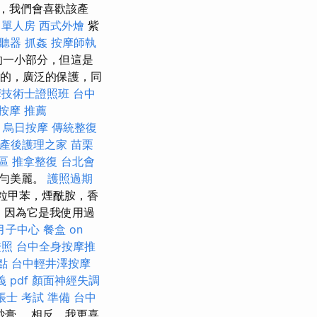
，我們會喜歡該產
 單人房
西式外燴
紫
聽器
抓姦
按摩師執
的一小部分，但這是
佳的，廣泛的保護，同
摩技術士證照班
台中
按摩 推薦
烏日按摩
傳統整復
產後護理之家
苗栗
區 推拿整復
台北會
均勻美麗。
護照過期
粒甲苯，煙酰胺，香
子，因為它是我使用過
月子中心
餐盒
on
證照
台中全身按摩推
點
台中輕井澤按摩
 pdf
顏面神經失調
帳士 考試 準備
台中
膏。 相反，我更喜