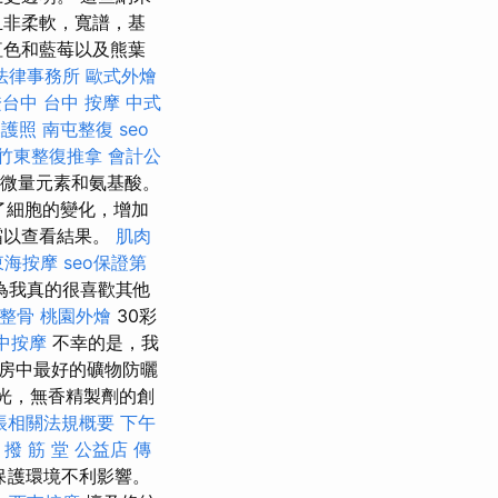
且非柔軟，寬譜，基
紅色和藍莓以及熊葉
法律事務所
歐式外燴
證台中
台中 按摩
中式
換護照
南屯整復
seo
竹東整復推拿
會計公
微量元素和氨基酸。
速了細胞的變化，增加
霜以查看結果。
肌肉
東海按摩
seo保證第
為我真的很喜歡其他
 整骨
桃園外燴
30彩
中按摩
不幸的是，我
房中最好的礦物防曬
光，無香精製劑的創
帳相關法規概要
下午
 撥 筋 堂 公益店 傳
保護環境不利影響。