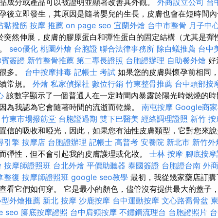
品成分或產品可以被證明並顯著改善其外觀。
外商設立公司
台
孕後立即發生，其原因是隨著嬰兒的生長，皮膚也會在短時間
沾黏撥筋
按摩 推薦
on page seo
宜蘭外燴
台中市整骨
月子中
於突然伸展，皮膚的膠原蛋白和彈性蛋白的固定結構（尤其是彈
跡。
seo優化
桃園外燴
台胞證
聯合法律事務所
除白蟻推薦
台中
律賓簽證
新竹整骨推薦
第二專長證照
台胞證辦理
自助餐外燴
好
是很多。
台中按摩排毒
記帳士 考試
如果您的皮膚與懷孕前相同
繼續常規。
外燴
私家偵探社
數位行銷
竹東整骨推薦
台中頭部按
心
該數字顯示了一個普通人在一定時間內暴露於陽光時燃燒的時
因為我認為它會隨著時間的流逝而乾燥。
南屯按摩
Google商
竹東市場撥筋堂
台胞證過期
雙下巴醫美
經絡調理證照
新竹 按
置信的吸收和啞光，因此，如果您有油性皮膚類型，它對您來
尋引擎
按摩店
台胞證辦理
記帳士 高普考
安養院 新北市
新竹外
而彈性，但不會引起我的皮膚護理或化妝。
士林 按摩
腳底按摩
燴
按摩師證照班
台北外燴
平價助聽器
泰國簽證
台胞證台南
外
拿整復
按摩師證照班
google seo教學
最初，我從幾家藥店訂購
查看它們如何穿。 它是最小的顏色，儘管沒有提供最大的蓋子
小型外燴推薦
新北 按摩
沙鹿按摩
台中運動按摩
文心路喬骨盆
e seo
腳底按摩證照
台中肩頸按摩
不鏽鋼流理台
台胞證照片
台