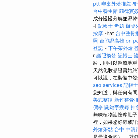
ptt
辦桌外燴推薦
餐
台中養生館
菲律賓
成分慢慢分解並瀝
-l
記帳士 考題
辦桌
按摩
-hat
台中整骨
照
台胞證高雄
on p
登記
-
下午茶外燴
r
護照換發
記帳士 
妝，則可以輕鬆地重
天然化妝品證書始終
可以說，在製備中發
seo services
記帳士
您知道，與任何有問
美式整復
新竹整骨
價格
關鍵字搜尋
推
無味植物油按摩肚
裡，如果您好奇或詳
外燴茶點
台中 中清
是最適合的）。 就