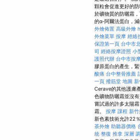
顆粒會促進更好的防
於礦物質的防曬霜，
的α-阿爾法蛋白，
外燴佈置
高級外燴
外燴菜單
按摩
經絡
保證第一頁
台中市
司
經絡按摩證照
小
護照代辦
台中市按
膠原蛋白的產生，緊
酸痛
台中整骨推薦
一頁
撥筋堂 地圖
新
Cerave的其他護
色礦物防曬霜並沒
嘗試過的許多太陽霜
霜。
按摩 課程
新竹
新色素技術允許22
茶外燴
助聽器價格
統 整復 推拿 深層 