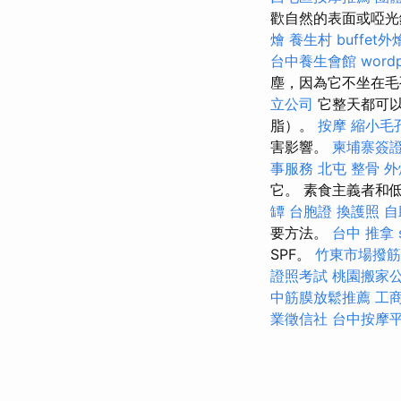
歡自然的表面或啞光
燴
養生村
buffet
台中養生會館
wordp
塵，因為它不坐在毛
立公司
它整天都可以
脂）。
按摩
縮小毛
害影響。
柬埔寨簽
事服務
北屯 整骨
外
它。 素食主義者和
罈
台胞證
換護照
自
要方法。
台中 推拿
SPF。
竹東市場撥筋
證照考試
桃園搬家
中筋膜放鬆推薦
工
業徵信社
台中按摩