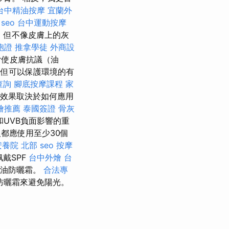
台中精油按摩
宜蘭外
 seo
台中運動按摩
，但不像皮膚上的灰
胞證
推拿學徒
外商設
會使皮膚抗議（油
但可以保護環境的有
查詢
腳底按摩課程
家
效果取決於如何應用
燴推薦
泰國簽證
骨灰
和UVB負面影響的重
都應使用至少30個
安養院 北部
seo
按摩
戴SPF
台中外燴
台
奶油防曬霜。
合法專
防曬霜來避免陽光。