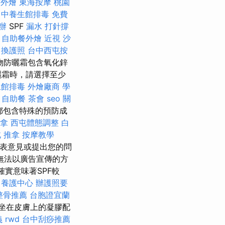
點外燴
東海按摩
桃園
台中養生館排毒
免費
辦
SPF
漏水 打針撐
自助餐外燴
近視
沙
換護照
台中西屯按
物防曬霜包含氧化鋅
曬霜時，請選擇至少
生館排毒
外燴廠商
學
自助餐
茶會
seo 關
都包含特殊的預防成
推拿
西屯體態調整
白
 推拿
按摩教學
發表意見或提出您的問
無法以廣告宣傳的方
確實意味著SPF較
養護中心
辦護照要
整骨推薦
台胞證宜蘭
坐在皮膚上的凝膠配
義
rwd
台中刮痧推薦