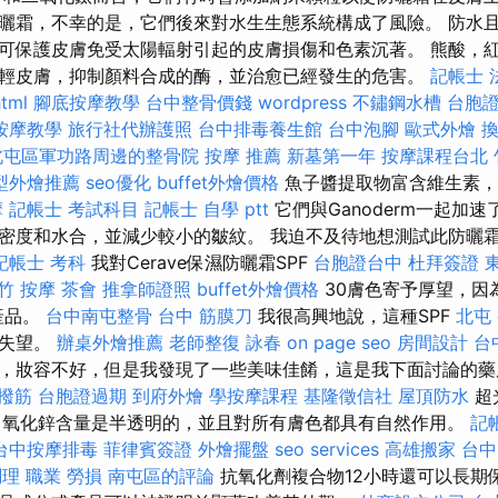
曬霜，不幸的是，它們後來對水生生態系統構成了風險。 防水
可保護皮膚免受太陽輻射引起的皮膚損傷和色素沉著。 熊酸，
減輕皮膚，抑制顏料合成的酶，並治愈已經發生的危害。
記帳士
html
腳底按摩教學
台中整骨價錢
wordpress
不鏽鋼水槽
台胞
按摩教學
旅行社代辦護照
台中排毒養生館
台中泡腳
歐式外燴
北屯區軍功路周邊的整骨院
按摩 推薦
新墓第一年
按摩課程台北
型外燴推薦
seo優化
buffet外燴價格
魚子醬提取物富含維生素，
摩
記帳士 考試科目
記帳士 自學 ptt
它們與Ganoderm一起加
密度和水合，並減少較小的皺紋。 我迫不及待地想測試此防曬
記帳士 考科
我對Cerave保濕防曬霜SPF
台胞證台中
杜拜簽證
竹 按摩
茶會
推拿師證照
buffet外燴價格
30膚色寄予厚望，因
膚產品。
台中南屯整骨
台中 筋膜刀
我很高興地說，這種SPF
北屯
有失望。
辦桌外燴推薦
老師整復 詠春
on page seo
房間設計
台
，妝容不好，但是我發現了一些美味佳餚，這是我下面討論的藥
撥筋
台胞證過期
到府外燴
學按摩課程
基隆徵信社
屋頂防水
超
％氧化鋅含量是半透明的，並且對所有膚色都具有自然作用。
記
台中按摩排毒
菲律賓簽證
外燴擺盤
seo services
高雄搬家
台中
調理 職業 勞損 南屯區的評論
抗氧化劑複合物12小時還可以長期