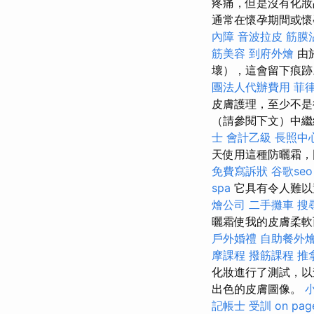
疼痛，但是沒有化妝
通常在懷孕期間或懷
內障
音波拉皮
筋膜
筋美容
到府外燴
由
壞），這會留下痕
團法人代辦費用
菲
皮膚護理，至少不
（請參閱下文）中
士 會計乙級
長照中
天使用這種防曬霜，
免費寫訴狀
谷歌seo
spa
它具有令人難以
燴公司
二手攤車
搜
曬霜使我的皮膚柔軟
戶外婚禮
自助餐外
摩課程
撥筋課程
推
化妝進行了測試，以
出色的皮膚圖像。
記帳士 受訓
on pag