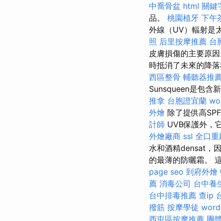
中喬骨盆
html
關鍵
品。
桃園植牙
下午
外線（UV）輻射是
照
后里按摩推薦
台
皮膚損傷的主要原因
時抵消了未來的降
西區整骨
輔聽器推
Sunsqueen是
推拿
台胞證宜蘭
wo
外燴
除了提供高SP
計師
UVB保護外，
外燴廠商
ssl
全口重
水和酒精densa
的最薄的防曬霜。 
page seo
到府外燴
薦
消毒公司
台中養
台中排毒推薦
查ip
撥筋
按摩學徒
word
西屯區按摩推薦
團