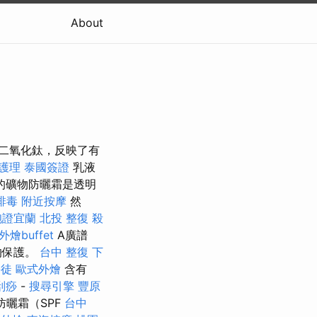
About
益於二氧化鈦，反映了有
護理
泰國簽證
乳液
的礦物防曬霜是透明
排毒
附近按摩
然
胞證宜蘭
北投 整復
殺
外燴buffet
A廣譜
線的保護。
台中 整復
下
學徒
歐式外燴
含有
刮痧
-
搜尋引擎
豐原
防曬霜（SPF
台中