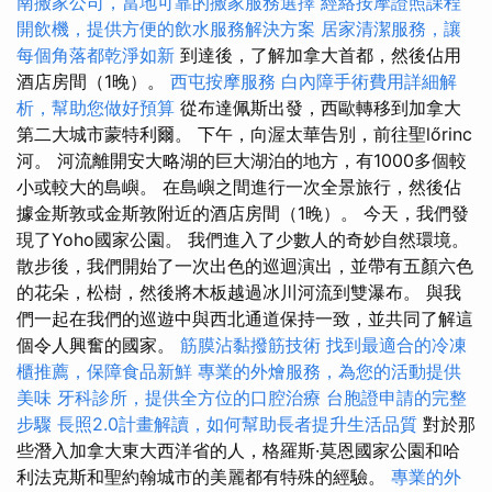
南搬家公司，當地可靠的搬家服務選擇
經絡按摩證照課程
開飲機，提供方便的飲水服務解決方案
居家清潔服務，讓
每個角落都乾淨如新
到達後，了解加拿大首都，然後佔用
酒店房間（1晚）。
西屯按摩服務
白內障手術費用詳細解
析，幫助您做好預算
從布達佩斯出發，西歐轉移到加拿大
第二大城市蒙特利爾。 下午，向渥太華告別，前往聖lőrinc
河。 河流離開安大略湖的巨大湖泊的地方，有1000多個較
小或較大的島嶼。 在島嶼之間進行一次全景旅行，然後佔
據金斯敦或金斯敦附近的酒店房間（1晚）。 今天，我們發
現了Yoho國家公園。 我們進入了少數人的奇妙自然環境。
散步後，我們開始了一次出色的巡迴演出，並帶有五顏六色
的花朵，松樹，然後將木板越過冰川河流到雙瀑布。 與我
們一起在我們的巡遊中與西北通道保持一致，並共同了解這
個令人興奮的國家。
筋膜沾黏撥筋技術
找到最適合的冷凍
櫃推薦，保障食品新鮮
專業的外燴服務，為您的活動提供
美味
牙科診所，提供全方位的口腔治療
台胞證申請的完整
步驟
長照2.0計畫解讀，如何幫助長者提升生活品質
對於那
些潛入加拿大東大西洋省的人，格羅斯·莫恩國家公園和哈
利法克斯和聖約翰城市的美麗都有特殊的經驗。
專業的外