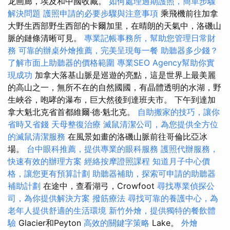
龙画廊，埃及和中國收藏。
如何處理過期護照，簡單步驟
解決問題
護照申請的必要步驟與注意事項
乘飛機前往加拿
大野生西部野生西部的卡爾加里，在晴朗的天氣中，洛磯山
脈的鏈條清晰可見。
專業記帳事務所，幫助您管理日常財
務
可靠的辦桌外燴推薦，完美呈現每一餐
助聽器多少錢？
了解市面上助聽器的價格範圍
專業SEO Agency幫助你實
現成功
加拿大落基山脈是巡遊的亮點，這是世界上最美麗
的高山之一，無所不在的自然國國，有晶體透明的水湖，野
生峽谷，咆哮的瀑布，巨大然後到達班夫市。 下午到達加
拿大魁北克省首都維爾·德·魁北克。
自助搬家的技巧，讓你
省時又省錢
天母整復治療
滅鼠清潔公司，為您提供全方位
的滅鼠清潔服務
在風景如畫的洛磯山脈前往哥倫比亞冰
場。
台中眼科推薦，提供專業的眼科服務
護照代辦服務，
快速有效的辦理方案
經絡按摩證照課程
知道月子中心價
格，讓您更有預算計劃
助聽器補助，探索可申請的助聽器
補助計劃
在途中，查看湖弓，Crowfoot
尋找專業偵探公
司，為你提供解決方案
撥筋療法
尋找可靠的養護中心，為
老年人提供舒適的生活環境
新竹外燴，提供獨特的餐飲體
驗
Glacier和Peyton
高效的關鍵字策略
Lake。
外燴