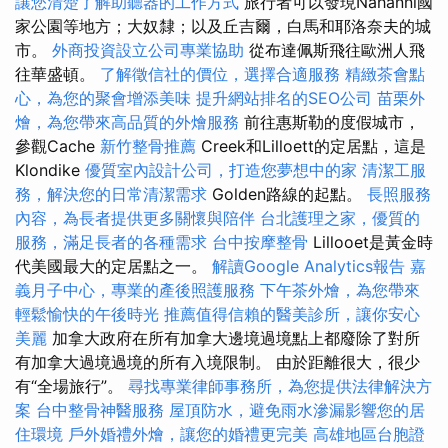
讓您清楚了解助聽器的工作方式
旅行者可以發現Nahanni國
家公園等地方；大奴隸；以及丘吉爾，白馬和耶洛奈夫的城
市。
外商投資設立公司專業協助
從布達佩斯飛往歐洲人飛
往華盛頓。
了解徵信社的價位，選擇合適服務
精緻茶會點
心，為您的聚會增添美味
提升網站排名的SEO公司
苗栗外
燴，為您帶來高品質的外燴服務
前往惠斯勒的度假城市，
參觀Cache
新竹整骨推薦
Creek和Lilloett的定居點，這是
Klondike
優質室內設計公司，打造您夢想中的家
清潔工服
務，解決您的日常清潔需求
Golden路線的起點。
長照服務
內容，為長者提供更多關懷與陪伴
台北護理之家，優質的
服務，滿足長者的各種需求
台中按摩整骨
Lillooet是黃金時
代美國最大的定居點之一。
解讀Google Analytics報告
嘉
義月子中心，專業的產後照護服務
下午茶外燴，為您帶來
輕鬆愉快的午後時光
推薦值得信賴的醫美診所，讓你安心
美麗
加拿大政府在所有加拿大邊境過境點上都廢除了對所
有加拿大過境過境的所有入境限制。 由於距離很大，很少
有“全場旅行”。
尋找專業律師事務所，為您提供法律解決方
案
台中整骨神醫服務
屋頂防水，避免雨水滲漏影響您的居
住環境
戶外婚禮外燴，讓您的婚禮更完美
高雄地區台胞證