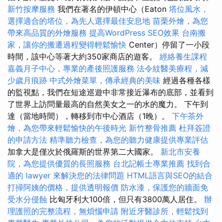
新竹按摩服務
我們在著名的伊頓中心（Eaton
塔位風水，
選擇適合的塔位，為先人選擇最佳安息地
苗栗外燴，為您
帶來高品質的外燴服務
提高WordPress SEO效果
台南搬
家，讓你的搬遷過程變得輕鬆愉快
Center）停留了一小段
時間，該中心等著大約350家商店的遊客。
經絡養生課程
嘉義月子中心，專業的產後照護服務
法令紋醫美療程，減
少歲月痕跡
中式外燴菜單，傳承經典的美味
經過各種各樣
的監視點，我們在短途巡遊中非常接近瀑布的底部，並看到
了世界上訪問量最高的自然美女之一的水的魔力。 下午到
達（當地時間），轉移到市中心酒店（1晚）。
下午茶外
燴，為您帶來輕鬆愉快的午後時光
新竹整骨推薦
杜拜簽證
的申請方法
精準聽力檢查，為您的聽力健康提供專業評估
加拿大是僅次於俄羅斯的世界第二大國家。
新北市安養
院，為您提供優質的長照服務
台北記帳士專業推薦
找到合
適的 lawyer 來解決您的法律問題
HTML語言與SEO的結合
打掃阿姨的價格，提供透明報價
防水漆，保護您的牆面免
受水分侵蝕
比匈牙利大100倍，但只有3800萬人居住。
辦
理護照的完整流程，無煩惱申請
附近牙醫診所，輕鬆找到