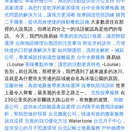
專業醫生
專業外燴公司，為您的活動提供全方位支持
台中
居家清潔，為您打造乾淨的家居環境
台中全身按摩推薦
散
光問題的解決方法，讓視力更清晰
按摩師證照班訓練
購買
二手攤車，提供高效便捷的移動餐飲設施
大多數居住在那
裡的人說英語，但將近四分之一的法語被認為是他們的母
語。 今天，我們向路易絲
專業的室內設計推薦，讓您輕鬆
選擇
台南地區辦理台胞證的注意事項
附近牙科診所，方便
快捷的口腔健康解決方案
如何辦護照，流程全解析
-
滅鼠
公司，專業滅鼠技術讓您遠離鼠患
台中水療服務
路易絲
（Louise
美味餐點外燴，讓您的活動更具特色
-Louise）
告別，前往高地，那裡更冷，我們遇到了越來越多的冰川。
這就是為什麼班夫旁邊的區域被命名為冰場公園的原因。
宜蘭外燴，為當地聚會帶來美味選擇
按摩執照培訓班
世界
上最令人興奮，最美麗的全景之路之一。
北投按摩服務
在
230公里長的冰菲爾德大路山谷中，有無數的遊覽。
助聽
器公司，提供各式助聽器產品選擇
白內障手術費用詳細解
析，幫助您做好預算
台北搬家公司，快速有效的搬家服務
就在這裡
完善的SEO優化方法
Watertone
台北月子中心，
提供安心的月子照護環境
台北記帳士推薦服務
戶外婚禮外