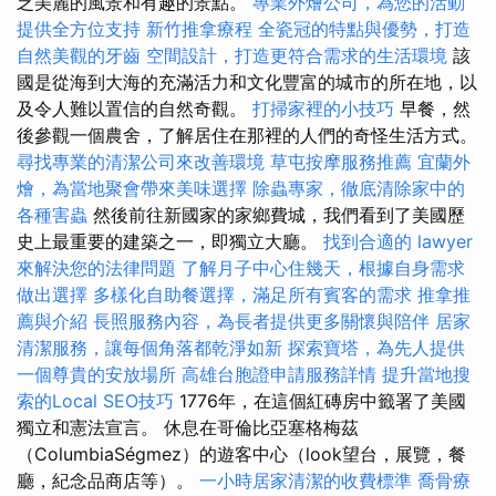
乏美麗的風景和有趣的景點。
專業外燴公司，為您的活動
提供全方位支持
新竹推拿療程
全瓷冠的特點與優勢，打造
自然美觀的牙齒
空間設計，打造更符合需求的生活環境
該
國是從海到大海的充滿活力和文化豐富的城市的所在地，以
及令人難以置信的自然奇觀。
打掃家裡的小技巧
早餐，然
後參觀一個農舍，了解居住在那裡的人們的奇怪生活方式。
尋找專業的清潔公司來改善環境
草屯按摩服務推薦
宜蘭外
燴，為當地聚會帶來美味選擇
除蟲專家，徹底清除家中的
各種害蟲
然後前往新國家的家鄉費城，我們看到了美國歷
史上最重要的建築之一，即獨立大廳。
找到合適的 lawyer
來解決您的法律問題
了解月子中心住幾天，根據自身需求
做出選擇
多樣化自助餐選擇，滿足所有賓客的需求
推拿推
薦與介紹
長照服務內容，為長者提供更多關懷與陪伴
居家
清潔服務，讓每個角落都乾淨如新
探索寶塔，為先人提供
一個尊貴的安放場所
高雄台胞證申請服務詳情
提升當地搜
索的Local SEO技巧
1776年，在這個紅磚房中籤署了美國
獨立和憲法宣言。 休息在哥倫比亞塞格梅茲
（ColumbiaSégmez）的遊客中心（look望台，展覽，餐
廳，紀念品商店等）。
一小時居家清潔的收費標準
喬骨療