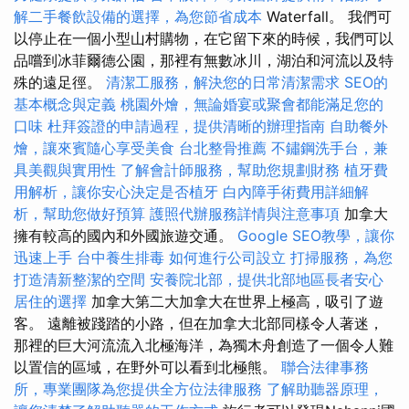
解二手餐飲設備的選擇，為您節省成本
Waterfall。 我們可
以停止在一個小型山村購物，在它留下來的時候，我們可以
品嚐到冰菲爾德公園，那裡有無數冰川，湖泊和河流以及特
殊的遠足徑。
清潔工服務，解決您的日常清潔需求
SEO的
基本概念與定義
桃園外燴，無論婚宴或聚會都能滿足您的
口味
杜拜簽證的申請過程，提供清晰的辦理指南
自助餐外
燴，讓來賓隨心享受美食
台北整骨推薦
不鏽鋼洗手台，兼
具美觀與實用性
了解會計師服務，幫助您規劃財務
植牙費
用解析，讓你安心決定是否植牙
白內障手術費用詳細解
析，幫助您做好預算
護照代辦服務詳情與注意事項
加拿大
擁有較高的國內和外國旅遊交通。
Google SEO教學，讓你
迅速上手
台中養生排毒
如何進行公司設立
打掃服務，為您
打造清新整潔的空間
安養院北部，提供北部地區長者安心
居住的選擇
加拿大第二大加拿大在世界上極高，吸引了遊
客。 遠離被踐踏的小路，但在加拿大北部同樣令人著迷，
那裡的巨大河流流入北極海洋，為獨木舟創造了一個令人難
以置信的區域，在野外可以看到北極熊。
聯合法律事務
所，專業團隊為您提供全方位法律服務
了解助聽器原理，