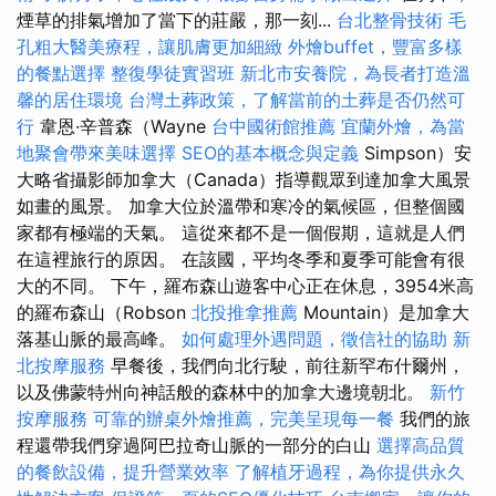
煙草的排氣增加了當下的莊嚴，那一刻...
台北整骨技術
毛
孔粗大醫美療程，讓肌膚更加細緻
外燴buffet，豐富多樣
的餐點選擇
整復學徒實習班
新北市安養院，為長者打造溫
馨的居住環境
台灣土葬政策，了解當前的土葬是否仍然可
行
韋恩·辛普森（Wayne
台中國術館推薦
宜蘭外燴，為當
地聚會帶來美味選擇
SEO的基本概念與定義
Simpson）安
大略省攝影師加拿大（Canada）指導觀眾到達加拿大風景
如畫的風景。 加拿大位於溫帶和寒冷的氣候區，但整個國
家都有極端的天氣。 這從來都不是一個假期，這就是人們
在這裡旅行的原因。 在該國，平均冬季和夏季可能會有很
大的不同。 下午，羅布森山遊客中心正在休息，3954米高
的羅布森山（Robson
北投推拿推薦
Mountain）是加拿大
落基山脈的最高峰。
如何處理外遇問題，徵信社的協助
新
北按摩服務
早餐後，我們向北行駛，前往新罕布什爾州，
以及佛蒙特州向神話般的森林中的加拿大邊境朝北。
新竹
按摩服務
可靠的辦桌外燴推薦，完美呈現每一餐
我們的旅
程還帶我們穿過阿巴拉奇山脈的一部分的白山
選擇高品質
的餐飲設備，提升營業效率
了解植牙過程，為你提供永久