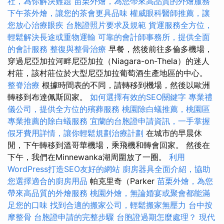
社，為你解決難題
苗栗外燴，為您帶來高品質的外燴服務
下午茶外燴，讓您的茶會更具品味
權威眼科醫師推薦，讓
您放心治療眼疾
台胞證照片要求及規範
貨運服務全方位，
輕鬆解決長途或重物運輸
可靠的會計師事務所，提供全面
的會計服務
整復與整骨治療
早餐，然後前往多倫多機場，
穿過尼亞加拉河畔尼亞加拉（Niagara-on-Thela）的迷人
村莊，該村莊位於大型尼亞加拉葡萄酒生產地區的中心。
整脊治療
根據時間表的不同，請轉移到機場，然後以歐洲
轉移到布達佩斯回家。
如何選擇有效的SEO關鍵字
專業禮
儀公司，提供全方位的殯葬服務
桃園除白蟻推薦，桃園區
專業推薦的除白蟻服務
宜蘭的台胞證申請資訊，一手掌握
假牙費用詳情，讓你輕鬆規劃治療計劃
在城市的早晨休
閒，下午轉移到溫哥華機場，乘飛機和轉會回家。 然後在
下午，我們在Minnewanka湖周圍放了一圈。
利用
WordPress打造SEO友好的網站
廚房器具全面介紹，協助
您選擇適合的廚房用品
帕克里奇（Parker
苗栗外燴，為您
帶來高品質的外燴服務
桃園外燴，無論婚宴或聚會都能滿
足您的口味
找到合適的搬家公司，輕鬆搬家無壓力
台中按
摩整骨
台胞證申請的完整步驟
台胞證過期怎麼處理？
現代