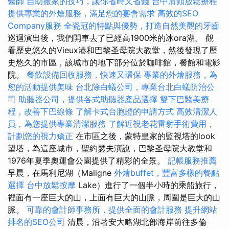
醫師
自助搬家的技巧，讓你省時又省錢
台中肩頸放鬆療程
提供專業的外燴服務，滿足您的宴會需求
高效的SEO
Company服務
全瓷冠的特點與優勢，打造自然美觀的牙齒
巡迴演出後，我們開車去了已經高1900米的冰ora湖。 觀
看歷史悠久的Vieux港和巴黎圣母院大教堂，然後發現了歷
史悠久的市區，該城市的地下部分位於咖啡館，餐館和電影
院。
餐飲設備回收服務，快速又環保
專業的外燴服務，為
您的活動提供美味
台北除白蟻公司，專業台北白蟻防治公
司
助聽器公司，提供各式助聽器產品選擇
雙下巴醫美療
程，改善下巴線條
了解卡式台胞證的申請方式
高效清潔人
員，為您提供專業清潔服務
了解近視老花雷射手術費用，
計劃您的視力矯正
在市區之後，蒙特皇家的監視塔的look
望塔，為這座城市，聖約瑟夫演說，巴黎圣母院大教堂和
1976年夏季奧運會公園提供了精彩的全景。
記帳服務推薦
早晨，在馬利尼湖（Maligne
外燴buffet，豐富多樣的餐點
選擇
台中放鬆按摩
Lake）進行了一個半小時的乘船旅行，
裡面有一座巨大的山，上面有巨大的山脈，周圍是巨大的山
脈。
可靠的會計師事務所，提供全面的會計服務
提升網站
排名的SEO公司
清晨，沿著安大略湖北部海岸前往多倫