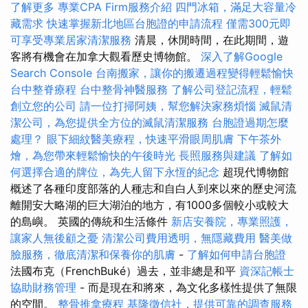
了解更多
專業CPA Firm服務介紹
四門冰箱，滿足大容量冷
藏需求
快速掌握新北地區台胞證的申請流程
僅需300元即
可享受專業居家清潔服務
清晨，休閒時間，在此期間，遊
客將有機會在加拿大觀看歷史博物館。
深入了解Google
Search Console
台南搬家，讓你的搬遷過程變得輕鬆愉快
台中整脊療程
台中整骨神醫服務
了解公司登記流程，輕鬆
創立您的公司
請一位打掃阿姨，幫您解決家務煩惱
滅鼠清
潔公司，為您提供全方位的滅鼠清潔服務
台胞證過期怎麼
處理？
眼下細紋醫美療程，快速平滑眼周肌膚
下午茶外
燴，為您帶來輕鬆愉快的午後時光
長照服務與建議
了解如
何選擇合適的牌位，為先人留下永恆的紀念
超現代博物館
概述了各種印度部落的人種志和自白人到來以來的歷史河流
離開安大略湖的巨大湖泊的地方，有1000多個較小或較大
的島嶼。 英國的傳統和生活條件
新店安養院，專業照護，
讓家人無後顧之憂
清潔公司費用透明，無隱藏費用
醫美做
臉服務，徹底清潔和保養你的肌膚
-
了解如何申請台胞證
法國布克（FrenchBuké）過去，並非總是和平
資深記帳士
協助財務管理
- 而是現在和將來，為文化多樣性提供了無限
的空間。
整骨推拿療程
基隆徵信社，提供可靠的調查服務