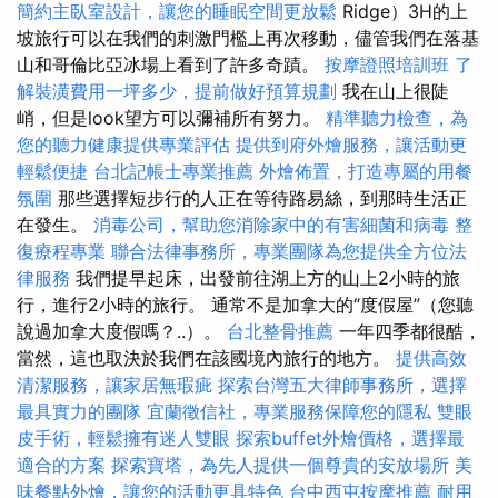
簡約主臥室設計，讓您的睡眠空間更放鬆
Ridge）3H的上
坡旅行可以在我們的刺激門檻上再次移動，儘管我們在落基
山和哥倫比亞冰場上看到了許多奇蹟。
按摩證照培訓班
了
解裝潢費用一坪多少，提前做好預算規劃
我在山上很陡
峭，但是look望方可以彌補所有努力。
精準聽力檢查，為
您的聽力健康提供專業評估
提供到府外燴服務，讓活動更
輕鬆便捷
台北記帳士專業推薦
外燴佈置，打造專屬的用餐
氛圍
那些選擇短步行的人正在等待路易絲，到那時生活正
在發生。
消毒公司，幫助您消除家中的有害細菌和病毒
整
復療程專業
聯合法律事務所，專業團隊為您提供全方位法
律服務
我們提早起床，出發前往湖上方的山上2小時的旅
行，進行2小時的旅行。 通常不是加拿大的“度假屋”（您聽
說過加拿大度假嗎？..）。
台北整骨推薦
一年四季都很酷，
當然，這也取決於我們在該國境內旅行的地方。
提供高效
清潔服務，讓家居無瑕疵
探索台灣五大律師事務所，選擇
最具實力的團隊
宜蘭徵信社，專業服務保障您的隱私
雙眼
皮手術，輕鬆擁有迷人雙眼
探索buffet外燴價格，選擇最
適合的方案
探索寶塔，為先人提供一個尊貴的安放場所
美
味餐點外燴，讓您的活動更具特色
台中西屯按摩推薦
耐用