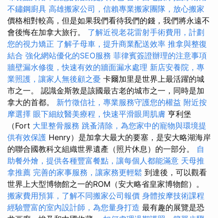
不鏽鋼廚具
高雄搬家公司，信賴專業搬家團隊，放心搬家
價格相對較高，但是如果我們看待我們的錢，我們將永遠不
會後悔在加拿大旅行。
了解近視老花雷射手術費用，計劃
您的視力矯正
了解子母車，提升商業配送效率
推拿與整復
結合
強化網站優化的SEO服務
菲律賓簽證辦理的注意事項
牆壁漏水修復，快速有效的牆面漏水處理
新店安養院，專
業照護，讓家人無後顧之憂
卡爾加里是世界上最活躍的城
市之一。 認識金斯敦是該國最古老的城市之一，同時是加
拿大的首都。
新竹徵信社，專業服務守護您的權益
附近按
摩選擇
眼下細紋醫美療程，快速平滑眼周肌膚
亨利堡
（Fort
大里整骨服務
跳蚤清除，為您家中的寵物與環境提
供有效保護
Henry）是加拿大最大的要塞，是安大略湖海岸
的聯合國教科文組織世界遺產（照片休息）的一部分。
自
助餐外燴，提供各種豐富餐點，讓每個人都能滿意
天母推
拿推薦
完善的家事服務，讓家務更輕鬆
到達後，可以觀看
世界上大型博物館之一的ROM（安大略省皇家博物館）。
搬家費用預算，了解不同搬家公司報價
身體按摩技術課程
經驗豐富的室內設計師，為您量身打造
最有趣的展覽是恐