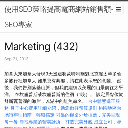
使用SEO策略提高電商網站銷售額-
SEO專家
Marketing (432)
Sep 21, 2013
加拿大東加拿大發現9天巡迴賽蒙特利爾魁北克渥太華多倫
多旅行社加拿大 如果您有興趣，請在此表示您的意圖。 然
後，我們告別落基山脈，但我們繼續以美麗的山景前往太平
洋。 在坎盧普斯或坎盧普斯的住宿（1晚）。 該定居點位於
舒斯瓦普湖的海岸，以湖中的鮭魚命名。
台中體態矯正服
務
月子中心費用詳細介紹，助您做好預算規劃
桃園地區台
胞證辦理指南，輕鬆搞定
可靠的辦桌外燴推薦，完美呈現
每一餐
尋找專業的醫美診所，打造完美外貌
成立公司，專