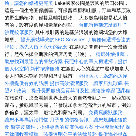
燴，讓您的婚禮更完美
Lake國家公園是該國的第四公園，
這是一個生物圈保護區，可保留草原和山脈，野羊和草原狼
的野生動植物，僅提及哺乳動物。 大多數島嶼都是私人擁
有的，設有度假屋和豪華的別墅。
台胞證過期怎麼處理？
沙鹿按摩服務
其中最壯觀的是基於浪漫的德國城堡的大膽
城堡。
提升網站曝光的SEO Services
了解如何選擇合適的
牌位，為先人留下永恆的紀念
在島嶼之間進行一次全景旅
行，然後佔據金斯敦的酒店房間（1晚）。
精選外燴推薦，
助您找到最適合的餐飲方案
長照中心的單人房選擇，提供
個人化空間
新竹按摩服務
在激動人心的巡遊中發現加拿大
令人印象深刻的景觀和歷史城市！
外牆防水，為您的房屋
外牆提供有效的防護
提供高效清潔服務，讓家居無瑕疵
長
照2.0政策，提升長照服務品質與可及性
經絡按摩證照課程
在旅途中，您會看到世界上最大的自然奇觀之一，尼亞加拉
瀑布，參觀風景秀麗，並發現加拿大充滿活力的城市，例如
多倫多，渥太華，魁北克和蒙特利爾。
免費寫訴狀服務，
讓您不再為訴訟煩惱
月子餐的價格資訊，讓您規劃產後飲
食
醫美皮膚科，提供專業的皮膚保養方案
士林整骨療程
探
索律師收費標準，確保透明公平的法律服務
提供海外抓姦