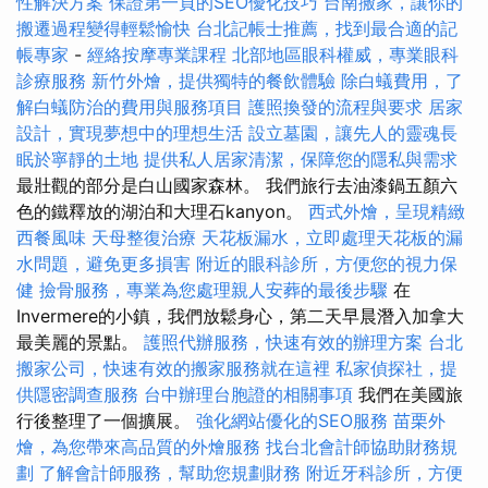
性解決方案
保證第一頁的SEO優化技巧
台南搬家，讓你的
搬遷過程變得輕鬆愉快
台北記帳士推薦，找到最合適的記
帳專家
-
經絡按摩專業課程
北部地區眼科權威，專業眼科
診療服務
新竹外燴，提供獨特的餐飲體驗
除白蟻費用，了
解白蟻防治的費用與服務項目
護照換發的流程與要求
居家
設計，實現夢想中的理想生活
設立墓園，讓先人的靈魂長
眠於寧靜的土地
提供私人居家清潔，保障您的隱私與需求
最壯觀的部分是白山國家森林。 我們旅行去油漆鍋五顏六
色的鐵釋放的湖泊和大理石kanyon。
西式外燴，呈現精緻
西餐風味
天母整復治療
天花板漏水，立即處理天花板的漏
水問題，避免更多損害
附近的眼科診所，方便您的視力保
健
撿骨服務，專業為您處理親人安葬的最後步驟
在
Invermere的小鎮，我們放鬆身心，第二天早晨潛入加拿大
最美麗的景點。
護照代辦服務，快速有效的辦理方案
台北
搬家公司，快速有效的搬家服務就在這裡
私家偵探社，提
供隱密調查服務
台中辦理台胞證的相關事項
我們在美國旅
行後整理了一個擴展。
強化網站優化的SEO服務
苗栗外
燴，為您帶來高品質的外燴服務
找台北會計師協助財務規
劃
了解會計師服務，幫助您規劃財務
附近牙科診所，方便