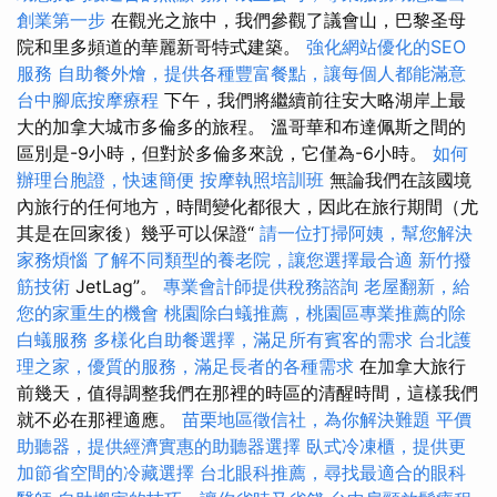
創業第一步
在觀光之旅中，我們參觀了議會山，巴黎圣母
院和里多頻道的華麗新哥特式建築。
強化網站優化的SEO
服務
自助餐外燴，提供各種豐富餐點，讓每個人都能滿意
台中腳底按摩療程
下午，我們將繼續前往安大略湖岸上最
大的加拿大城市多倫多的旅程。 溫哥華和布達佩斯之間的
區別是-9小時，但對於多倫多來說，它僅為-6小時。
如何
辦理台胞證，快速簡便
按摩執照培訓班
無論我們在該國境
內旅行的任何地方，時間變化都很大，因此在旅行期間（尤
其是在回家後）幾乎可以保證“
請一位打掃阿姨，幫您解決
家務煩惱
了解不同類型的養老院，讓您選擇最合適
新竹撥
筋技術
JetLag”。
專業會計師提供稅務諮詢
老屋翻新，給
您的家重生的機會
桃園除白蟻推薦，桃園區專業推薦的除
白蟻服務
多樣化自助餐選擇，滿足所有賓客的需求
台北護
理之家，優質的服務，滿足長者的各種需求
在加拿大旅行
前幾天，值得調整我們在那裡的時區的清醒時間，這樣我們
就不必在那裡適應。
苗栗地區徵信社，為你解決難題
平價
助聽器，提供經濟實惠的助聽器選擇
臥式冷凍櫃，提供更
加節省空間的冷藏選擇
台北眼科推薦，尋找最適合的眼科