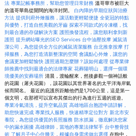
法
專業記帳事務所，幫助您管理日常財務
溫哥華市被巨大
的溫哥華島從開闊的海洋封閉。
白內障的早期症狀與治療
方法
提供到府外燴服務，讓活動更輕鬆便捷
全瓷冠的特點
與優勢，打造自然美觀的牙齒
探索不同款式的冷凍櫃，找
到最合適的存儲解決方案
護照換發流程，讓您順利拿到新
護照
提升網站曝光的SEO Services
台中油壓按摩
滅鼠清
潔公司，為您提供全方位的滅鼠清潔服務
台北推拿按摩
打
掃服務，為您打造清新整潔的空間
會議點心外燴，讓您的
會議更加輕鬆愉快
護照過期怎麼辦？該如何處理
從專業律
師推薦中找到最適合的法律專家
花葬陽明山，選擇一個環
境優美的安葬場所
清晨，渡輪醒來，然後參觀一個神話般
的花園（屠夫花園），該花園以其世界著名的太平洋海岸氣
候而聞名。 最近的庇護所距離他們是1,700公里，這是第一
個文明，在那裡可以宣布其傑出的行為進行五週的巡遊。
專業冷氣清洗，提升空氣品質
高雄地區台胞證申請詳解，
助您快速完成
專業找人服務，快速精準定位對方
新北市安
養院，為您提供優質的長照服務
防水抓漏，徹底解決您家
中的漏水困擾
高雄律師，當地的專業法律幫手
台中整骨技
術
了解月子中心住幾天，根據自身需求做出選擇
在狗中，