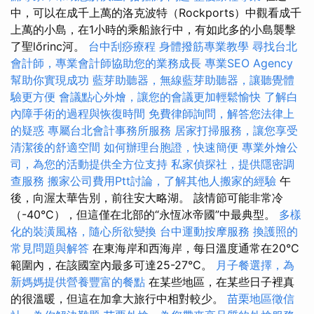
中，可以在成千上萬的洛克波特（Rockports）中觀看成千
上萬的小島，在1小時的乘船旅行中，有如此多的小島襲擊
了聖lőrinc河。
台中刮痧療程
身體撥筋專業教學
尋找台北
會計師，專業會計師協助您的業務成長
專業SEO Agency
幫助你實現成功
藍芽助聽器，無線藍芽助聽器，讓聽覺體
驗更方便
會議點心外燴，讓您的會議更加輕鬆愉快
了解白
內障手術的過程與恢復時間
免費律師詢問，解答您法律上
的疑惑
專屬台北會計事務所服務
居家打掃服務，讓您享受
清潔後的舒適空間
如何辦理台胞證，快速簡便
專業外燴公
司，為您的活動提供全方位支持
私家偵探社，提供隱密調
查服務
搬家公司費用Ptt討論，了解其他人搬家的經驗
午
後，向渥太華告別，前往安大略湖。 該情節可能非常冷
（-40°C），但這僅在北部的“永恆冰帝國”中最典型。
多樣
化的裝潢風格，隨心所欲變換
台中運動按摩服務
換護照的
常見問題與解答
在東海岸和西海岸，每日溫度通常在20°C
範圍內，在該國室內最多可達25-27°C。
月子餐選擇，為
新媽媽提供營養豐富的餐點
在某些地區，在某些日子裡真
的很溫暖，但這在加拿大旅行中相對較少。
苗栗地區徵信