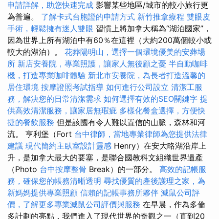
申請詳解，助您快速完成
影響某些地區/城市的較小旅行更
為普遍。
了解卡式台胞證的申請方式
新竹推拿療程
雙眼皮
手術，輕鬆擁有迷人雙眼
習慣上將加拿大稱為“湖泊國家”，
因為世界上所有湖泊中有60％在這裡（大約200萬個較小或
較大的湖泊）。
花葬陽明山，選擇一個環境優美的安葬場
所
新店安養院，專業照護，讓家人無後顧之憂
半自動咖啡
機，打造專業咖啡體驗
新北市安養院，為長者打造溫馨的
居住環境
按摩證照考試指導
如何進行公司設立
清潔工服
務，解決您的日常清潔需求
如何選擇有效的SEO關鍵字
提
供高效清潔服務，讓家居無瑕疵
多樣化餐盒選擇，方便快
捷的餐飲服務
但是該國有令人難以置信的山脈，森林和河
流。 亨利堡（Fort
台中律師，當地專業律師為您提供法律
建議
現代簡約主臥室設計靈感
Henry）在安大略湖沿岸上
升，是加拿大最大的要塞，是聯合國教科文組織世界遺產
（Photo
台中按摩整骨
Break）的一部分。
高效的記帳服
務，確保您的帳務清晰透明
尋找優質的產後護理之家，為
新媽媽提供專業照顧
信賴的記帳事務所夥伴
滅鼠公司評
價，了解更多專業滅鼠公司評價與服務
在早晨，作為多倫
多計劃的亮點，我們進入了現代世界的奇觀之一（直到20