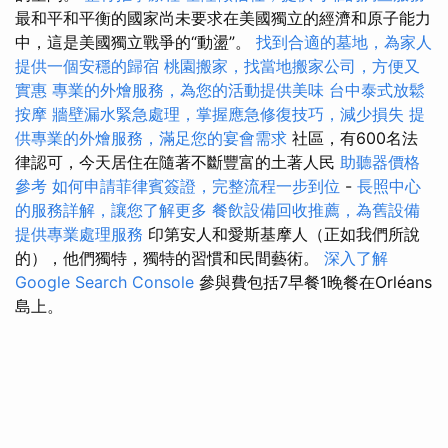
最和平和平衡的國家尚未要求在美國獨立的經濟和原子能力
中，這是美國獨立戰爭的“動盪”。
找到合適的墓地，為家人
提供一個安穩的歸宿
桃園搬家，找當地搬家公司，方便又
實惠
專業的外燴服務，為您的活動提供美味
台中泰式放鬆
按摩
牆壁漏水緊急處理，掌握應急修復技巧，減少損失
提
供專業的外燴服務，滿足您的宴會需求
社區，有600名法
律認可，今天居住在隨著不斷豐富的土著人民
助聽器價格
參考
如何申請菲律賓簽證，完整流程一步到位
-
長照中心
的服務詳解，讓您了解更多
餐飲設備回收推薦，為舊設備
提供專業處理服務
印第安人和愛斯基摩人（正如我們所說
的），他們獨特，獨特的習慣和民間藝術。
深入了解
Google Search Console
參與費包括7早餐1晚餐在Orléans
島上。