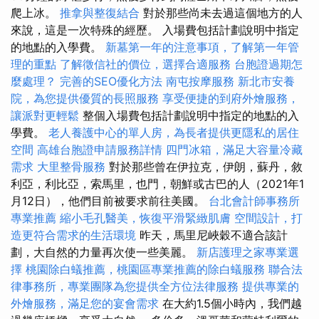
爬上冰。
推拿與整復結合
對於那些尚未去過這個地方的人
來說，這是一次特殊的經歷。 入場費包括計劃說明中指定
的地點的入學費。
新墓第一年的注意事項，了解第一年管
理的重點
了解徵信社的價位，選擇合適服務
台胞證過期怎
麼處理？
完善的SEO優化方法
南屯按摩服務
新北市安養
院，為您提供優質的長照服務
享受便捷的到府外燴服務，
讓派對更輕鬆
整個入場費包括計劃說明中指定的地點的入
學費。
老人養護中心的單人房，為長者提供更隱私的居住
空間
高雄台胞證申請服務詳情
四門冰箱，滿足大容量冷藏
需求
大里整骨服務
對於那些曾在伊拉克，伊朗，蘇丹，敘
利亞，利比亞，索馬里，也門，朝鮮或古巴的人（2021年1
月12日），他們目前被要求前往美國。
台北會計師事務所
專業推薦
縮小毛孔醫美，恢復平滑緊緻肌膚
空間設計，打
造更符合需求的生活環境
昨天，馬里尼峽穀不適合該計
劃，大自然的力量再次使一些美麗。
新店護理之家專業選
擇
桃園除白蟻推薦，桃園區專業推薦的除白蟻服務
聯合法
律事務所，專業團隊為您提供全方位法律服務
提供專業的
外燴服務，滿足您的宴會需求
在大約1.5個小時內，我們越