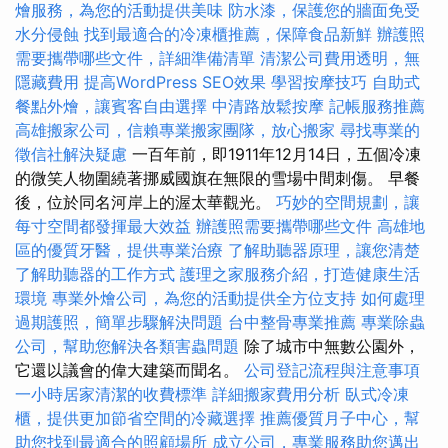
燴服務，為您的活動提供美味
防水漆，保護您的牆面免受
水分侵蝕
找到最適合的冷凍櫃推薦，保障食品新鮮
辦護照
需要攜帶哪些文件，詳細準備清單
清潔公司費用透明，無
隱藏費用
提高WordPress SEO效果
學習按摩技巧
自助式
餐點外燴，讓賓客自由選擇
中清路放鬆按摩
記帳服務推薦
高雄搬家公司，信賴專業搬家團隊，放心搬家
尋找專業的
徵信社解決疑慮
一百年前，即1911年12月14日，五個冷凍
的微笑人物圍繞著挪威國旗在無限的雪場中間刺傷。 早餐
後，位於同名河岸上的渥太華觀光。
巧妙的空間規劃，讓
每寸空間都發揮最大效益
辦護照需要攜帶哪些文件
高雄地
區的優質牙醫，提供專業治療
了解助聽器原理，讓您清楚
了解助聽器的工作方式
護理之家服務介紹，打造健康生活
環境
專業外燴公司，為您的活動提供全方位支持
如何處理
過期護照，簡單步驟解決問題
台中整骨專業推薦
專業除蟲
公司，幫助您解決各類害蟲問題
除了城市中無數公園外，
它還以議會的偉大建築而聞名。
公司登記流程與注意事項
一小時居家清潔的收費標準
詳細搬家費用分析
臥式冷凍
櫃，提供更加節省空間的冷藏選擇
推薦優質月子中心，幫
助您找到最適合的照顧場所
成立公司，專業服務助您邁出