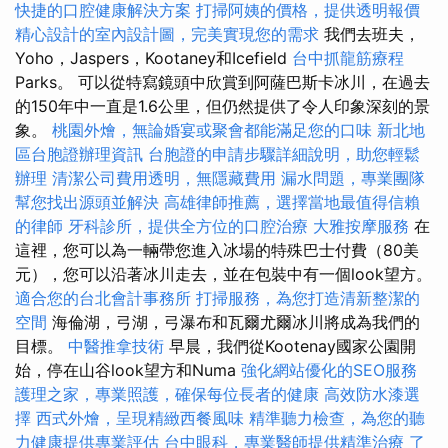
快捷的口腔健康解決方案
打掃阿姨的價格，提供透明報價
精心設計的室內設計圖，完美實現您的需求
我們去班夫，
Yoho，Jaspers，Kootaney和Icefield
台中抓龍筋療程
Parks。 可以從特寫鏡頭中欣賞到阿薩巴斯卡冰川，在過去
的150年中一直是1.6公里，但仍然提供了令人印象深刻的景
象。
桃園外燴，無論婚宴或聚會都能滿足您的口味
新北地
區台胞證辦理資訊
台胞證的申請步驟詳細說明，助您輕鬆
辦理
清潔公司費用透明，無隱藏費用
漏水問題，專業團隊
幫您找出源頭並解決
高雄律師推薦，選擇當地最值得信賴
的律師
牙科診所，提供全方位的口腔治療
大雅按摩服務
在
這裡，您可以為一輛帶您進入冰場的特殊巴士付費（80美
元），您可以沿著冰川走去，並在包裝​​中有一個look望方。
適合您的台北會計事務所
打掃服務，為您打造清新整潔的
空間
海倫湖，弓湖，弓瀑布和瓦爾尤爾冰川將成為我們的
目標。
中醫推拿技術
早晨，我們從Kootenay國家公園開
始，停在山谷look望方和Numa
強化網站優化的SEO服務
護理之家，專業照護，確保每位長者的健康
高效防水漆選
擇
西式外燴，呈現精緻西餐風味
精準聽力檢查，為您的聽
力健康提供專業評估
台中眼科，專業醫師提供精準治療
了