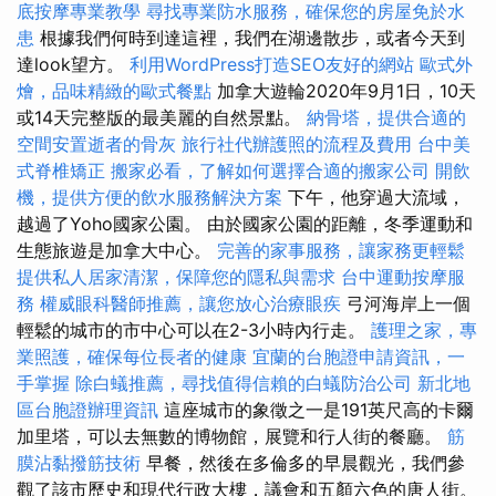
底按摩專業教學
尋找專業防水服務，確保您的房屋免於水
患
根據我們何時到達這裡，我們在湖邊散步，或者今天到
達look望方。
利用WordPress打造SEO友好的網站
歐式外
燴，品味精緻的歐式餐點
加拿大遊輪2020年9月1日，10天
或14天完整版的最美麗的自然景點。
納骨塔，提供合適的
空間安置逝者的骨灰
旅行社代辦護照的流程及費用
台中美
式脊椎矯正
搬家必看，了解如何選擇合適的搬家公司
開飲
機，提供方便的飲水服務解決方案
下午，他穿過大流域，
越過了Yoho國家公園。 由於國家公園的距離，冬季運動和
生態旅遊是加拿大中心。
完善的家事服務，讓家務更輕鬆
提供私人居家清潔，保障您的隱私與需求
台中運動按摩服
務
權威眼科醫師推薦，讓您放心治療眼疾
弓河海岸上一個
輕鬆的城市的市中心可以在2-3小時內行走。
護理之家，專
業照護，確保每位長者的健康
宜蘭的台胞證申請資訊，一
手掌握
除白蟻推薦，尋找值得信賴的白蟻防治公司
新北地
區台胞證辦理資訊
這座城市的象徵之一是191英尺高的卡爾
加里塔，可以去無數的博物館，展覽和行人街的餐廳。
筋
膜沾黏撥筋技術
早餐，然後在多倫多的早晨觀光，我們參
觀了該市歷史和現代行政大樓，議會和五顏六色的唐人街。