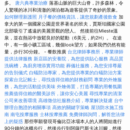
多。
唐六典專業治療
落基山脈的巨大山脊，許多森林，令
人驚嘆的冰川和清澈的湖泊都為遊客提供了奇妙的景象。
如何辦理新護照
月子餐的價格資訊，讓您規劃產後飲食
加
拿大的第一個國家公園是世界著名的班夫，賈斯珀國家公園
北部吸引了遙遠的美麗景觀的戀人。 然後前往Mieste溫
泉，並在熱浴中放鬆良好的鬆動（6美元，約2H）。 在途
中，有一個小礦工區域，幾個look望方，如果我們仍然有能
量，步行30分鐘。 - 餐飲推廣
台北律師事務所，專業律師
提供法律服務
新店區的安養院，為您提供貼心服務
高品質
洗碗槽，為廚房增添實用功能
葬儀社服務，為您安排尊嚴
的告別儀式
白蟻防治專家，為您提供專業的白蟻防治方案
探索台北記帳士，尋找值得信賴的財務顧問
專業的外燴服
務，為您的活動提供美味
外燴佈置，打造專屬的用餐氛圍
推薦值得信賴的醫美診所，讓你安心美麗
尋找專業的清潔
公司來改善環境
高雄徵信社服務介紹，專業解決疑慮
台中
辦理台胞證的相關事項
高效的關鍵字策略
屋頂防水施工指
南
南屯按摩服務
士林按摩推薦
免費律師詢問，解答您法律
上的疑惑
那些寧願發現哥倫比亞冰場本人的人將開始進行
90分鐘的冰櫃步行，然後步行到阿薩巴斯卡冰川腳，然後