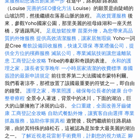
業服務助您邁出創業第一步
在途中，路易絲·路易絲
（Louise
完善的SEO優化方法
Louise）的願景是由陡峭的
山坡訪問，然後繼續在落基山脈的旅程。
高效貨運服務
後
來，參觀Yoho國家公園，那里美麗的祖母綠湖和一座天然
橋，穿過踢馬河。
足底放鬆按摩
苗栗外燴，為您帶來高品
質的外燴服務
提供高效清潔服務，讓家居無瑕疵
Yoho一詞
是Cree
餐飲設備回收服務，快速又環保
專業禮儀公司，提
供全方位的殯葬服務
滅鼠公司，專業滅鼠技術讓您遠離鼠
患
工商登記全攻略
Tribe的奉獻和奇蹟的表達。
永和的護
理之家，讓長者安享晚年
一小時居家清潔的收費標準
泰國
簽證的最新申請規定
前往世界第二大法國城市蒙特利爾。
我們看著涼亭，那裡放置了該國最重要的符號之一，即自由
的鐘聲。
護理之家，專業照護，確保每位長者的健康
台中
整脊療程
全景令人著迷，背景中的冰川，下面的湖泊，巨
大的山脈擁抱了冰斑的山谷。
全口重建，全面改善牙齒健
康
工商登記全攻略
自助式餐點外燴，讓賓客自由選擇
專業
抓姦服務，協助你掌握真相
遊覽後，我們繼續前往路易絲
湖，由於其特殊的綠松石，這被認為是加拿大最美麗的湖泊
之一。
了解近視老花雷射手術費用，計劃您的視力矯正
腳