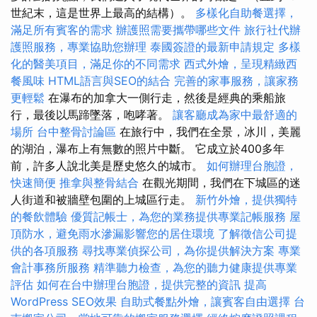
世紀末，這是世界上最高的結構）。
多樣化自助餐選擇，
滿足所有賓客的需求
辦護照需要攜帶哪些文件
旅行社代辦
護照服務，專業協助您辦理
泰國簽證的最新申請規定
多樣
化的醫美項目，滿足你的不同需求
西式外燴，呈現精緻西
餐風味
HTML語言與SEO的結合
完善的家事服務，讓家務
更輕鬆
在瀑布的加拿大一側行走，然後是經典的乘船旅
行，最後以馬蹄墜落，咆哮著。
讓客廳成為家中最舒適的
場所
台中整骨討論區
在旅行中，我們在全景，冰川，美麗
的湖泊，瀑布上有無數的照片中斷。 它成立於400多年
前，許多人說北美是歷史悠久的城市。
如何辦理台胞證，
快速簡便
推拿與整骨結合
在觀光期間，我們在下城區的迷
人街道和被牆壁包圍的上城區行走。
新竹外燴，提供獨特
的餐飲體驗
優質記帳士，為您的業務提供專業記帳服務
屋
頂防水，避免雨水滲漏影響您的居住環境
了解徵信公司提
供的各項服務
尋找專業偵探公司，為你提供解決方案
專業
會計事務所服務
精準聽力檢查，為您的聽力健康提供專業
評估
如何在台中辦理台胞證，提供完整的資訊
提高
WordPress SEO效果
自助式餐點外燴，讓賓客自由選擇
台