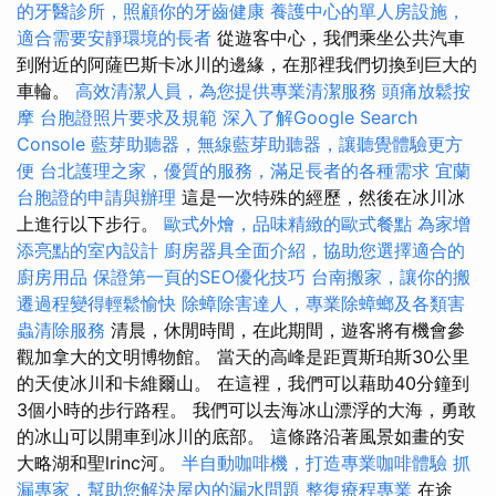
的牙醫診所，照顧你的牙齒健康
養護中心的單人房設施，
適合需要安靜環境的長者
從遊客中心，我們乘坐公共汽車
到附近的阿薩巴斯卡冰川的邊緣，在那裡我們切換到巨大的
車輪。
高效清潔人員，為您提供專業清潔服務
頭痛放鬆按
摩
台胞證照片要求及規範
深入了解Google Search
Console
藍芽助聽器，無線藍芽助聽器，讓聽覺體驗更方
便
台北護理之家，優質的服務，滿足長者的各種需求
宜蘭
台胞證的申請與辦理
這是一次特殊的經歷，然後在冰川冰
上進行以下步行。
歐式外燴，品味精緻的歐式餐點
為家增
添亮點的室內設計
廚房器具全面介紹，協助您選擇適合的
廚房用品
保證第一頁的SEO優化技巧
台南搬家，讓你的搬
遷過程變得輕鬆愉快
除蟑除害達人，專業除蟑螂及各類害
蟲清除服務
清晨，休閒時間，在此期間，遊客將有機會參
觀加拿大的文明博物館。 當天的高峰是距賈斯珀斯30公里
的天使冰川和卡維爾山。 在這裡，我們可以藉助40分鐘到
3個小時的步行路程。 我們可以去海冰山漂浮的大海，勇敢
的冰山可以開車到冰川的底部。 這條路沿著風景如畫的安
大略湖和聖lrinc河。
半自動咖啡機，打造專業咖啡體驗
抓
漏專家，幫助您解決屋內的漏水問題
整復療程專業
在途