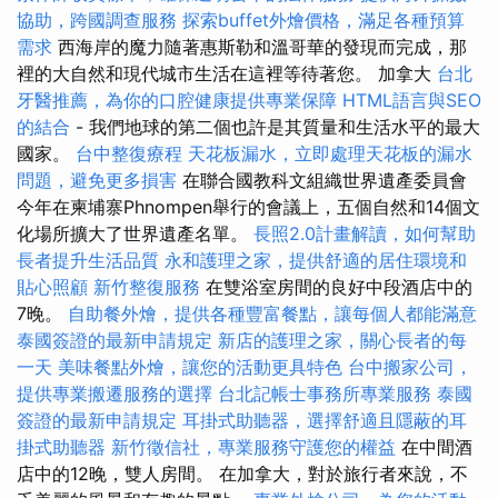
協助，跨國調查服務
探索buffet外燴價格，滿足各種預算
需求
西海岸的魔力隨著惠斯勒和溫哥華的發現而完成，那
裡的大自然和現代城市生活在這裡等待著您。 加拿大
台北
牙醫推薦，為你的口腔健康提供專業保障
HTML語言與SEO
的結合
- 我們地球的第二個也許是其質量和生活水平的最大
國家。
台中整復療程
天花板漏水，立即處理天花板的漏水
問題，避免更多損害
在聯合國教科文組織世界遺產委員會
今年在柬埔寨Phnompen舉行的會議上，五個自然和14個文
化場所擴大了世界遺產名單。
長照2.0計畫解讀，如何幫助
長者提升生活品質
永和護理之家，提供舒適的居住環境和
貼心照顧
新竹整復服務
在雙浴室房間的良好中段酒店中的
7晚。
自助餐外燴，提供各種豐富餐點，讓每個人都能滿意
泰國簽證的最新申請規定
新店的護理之家，關心長者的每
一天
美味餐點外燴，讓您的活動更具特色
台中搬家公司，
提供專業搬遷服務的選擇
台北記帳士事務所專業服務
泰國
簽證的最新申請規定
耳掛式助聽器，選擇舒適且隱蔽的耳
掛式助聽器
新竹徵信社，專業服務守護您的權益
在中間酒
店中的12晚，雙人房間。 在加拿大，對於旅行者來說，不