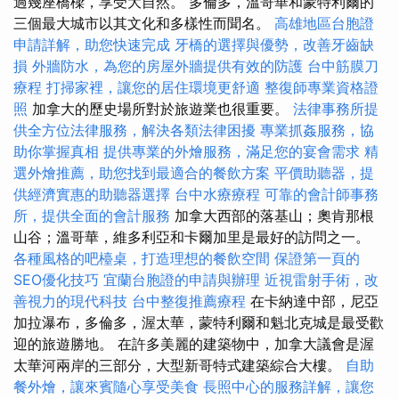
過幾座橋樑，享受大自然。 多倫多，溫哥華和蒙特利爾的
三個最大城市以其文化和多樣性而聞名。
高雄地區台胞證
申請詳解，助您快速完成
牙橋的選擇與優勢，改善牙齒缺
損
外牆防水，為您的房屋外牆提供有效的防護
台中筋膜刀
療程
打掃家裡，讓您的居住環境更舒適
整復師專業資格證
照
加拿大的歷史場所對於旅遊業也很重要。
法律事務所提
供全方位法律服務，解決各類法律困擾
專業抓姦服務，協
助你掌握真相
提供專業的外燴服務，滿足您的宴會需求
精
選外燴推薦，助您找到最適合的餐飲方案
平價助聽器，提
供經濟實惠的助聽器選擇
台中水療療程
可靠的會計師事務
所，提供全面的會計服務
加拿大西部的落基山；奧肯那根
山谷；溫哥華，維多利亞和卡爾加里是最好的訪問之一。
各種風格的吧檯桌，打造理想的餐飲空間
保證第一頁的
SEO優化技巧
宜蘭台胞證的申請與辦理
近視雷射手術，改
善視力的現代科技
台中整復推薦療程
在卡納達中部，尼亞
加拉瀑布，多倫多，渥太華，蒙特利爾和魁北克城是最受歡
迎的旅遊勝地。 在許多美麗的建築物中，加拿大議會是渥
太華河兩岸的三部分，大型新哥特式建築綜合大樓。
自助
餐外燴，讓來賓隨心享受美食
長照中心的服務詳解，讓您