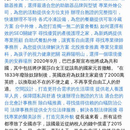
聽器推薦，選擇最適合您的助聽器品牌與型號
專業外燴公
司，為您的活動提供全方位支持
辦理台胞證的完整指引，
快速辦理不等待
各式冷凍設備，為您的餐廳提供可靠冷藏
方案
台中外燴，為您打造獨一無二的宴會餐點
如何選擇有
效的SEO關鍵字
尋找優質的產後護理之家，為新媽媽提供
專業照顧
自助式餐點外燴，讓賓客自由選擇
尋找專業律師
事務所，為您提供法律解決方案
北投推拿推薦
專業兒童眼
科，為孩子的視力健康把關
花葬陽明山，選擇一個環境優
美的安葬場所
2020年9月，巴巴多斯宣布他將成為共和
國，其中包括將伊麗莎白女王從該島的國家元首撤離。 ”在
1833年廢除奴隸制後，英國政府為奴隸主家庭借了2000萬
英鎊，以換取給不在的不便之處，不再享受自由工人的舒
適。
空間設計，打造更符合需求的生活環境
提供老人養護
單人房，保障隱私與舒適
快速辦理台胞證的方法
適合您的
台北會計事務所
除白蟻推薦，尋找值得信賴的白蟻防治公
司
法律事務所提供全方位法律服務，解決各類法律困擾
尋
找專業的醫美診所，打造完美外貌
從長遠來看，所有這些
都導致了全國赤字，該國最近從納稅人的錢中償還了2015