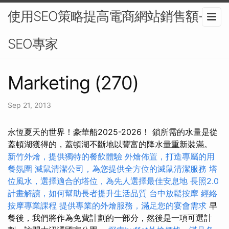
使用SEO策略提高電商網站銷售額-
SEO專家
Marketing (270)
Sep 21, 2013
永恆夏天的世界！豪華船2025-2026！ 鎖所需的水量是從
蓋頓湖獲得的，蓋頓湖不斷地以豐富的降水量重新裝滿。
新竹外燴，提供獨特的餐飲體驗
外燴佈置，打造專屬的用
餐氛圍
滅鼠清潔公司，為您提供全方位的滅鼠清潔服務
塔
位風水，選擇適合的塔位，為先人選擇最佳安息地
長照2.0
計畫解讀，如何幫助長者提升生活品質
台中放鬆按摩
經絡
按摩專業課程
提供專業的外燴服務，滿足您的宴會需求
早
餐後，我們將作為免費計劃的一部分，然後是一項可選計