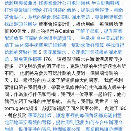
信賴與專業兼具
找專業會計公司處理帳務
半自動咖啡機，
打造專業咖啡體驗
打掃阿姨的價格，提供透明報價
-
精緻
茶會點心，為您的聚會增添美味
漏水問題，專業團隊幫您
找出源頭並解決
董事會娛樂計劃，板信用線，每個機艙價
值100美元，船上的提示在Cabins
了解子母車，提升商業
配送效率
宜蘭的台胞證申請資訊，一手掌握
台中美式脊椎
矯正
白內障手術費用詳細解析，幫助您做好預算
尋找值得
信賴的牙醫推薦
$
天花板漏水，立即處理天花板的漏水問
題，避免更多損害
176。 這種假期將比在海灘酒店度假少
得多，即使與昂貴的酒店相比，克魯斯船的生活舒適也有所
不同。 他們將為參與可選計劃的人度過一個異國情調的一
天，以一種很好的方式來了解這個偉大的國家。 我們將利
蒙港口留在我們身後，帶著空氣條件的公共汽車進入叢林中
間，作為旅行伴侶和司機，我們與一位專家一起旅行，他向
我們介紹了特殊的生態系統。 首先，我們訪問世界上的
tortuguero頻道，該頻道鋪設了同名國家公園。 創建了190
- 餐會服務
專業設計師，讓您家裡的每個角落都充滿創意
北部地區安養院的選擇，提供周到照護
如何在台中辦理台
胞證，提供完整的資訊
桃園搬家公司，專業服務讓你搬家