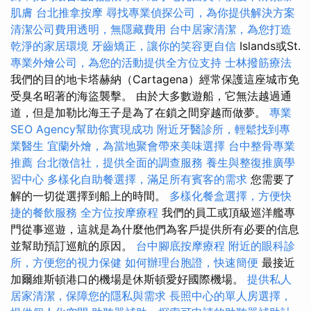
肌膚
台北推拿按摩
尋找專業偵探公司，為你提供解決方案
清潔公司費用透明，無隱藏費用
台中居家清潔，為您打造
乾淨的家居環境
牙齒矯正，讓你的笑容更自信
Islands或St.
專業外燴公司，為您的活動提供全方位支持
士林撥筋療法
我們的目的地卡塔赫納（Cartagena）經常保護這座城市免
受臭名昭著的海盜襲擊。 由於大多數遊船，它無法越過通
道，但是加勒比海王子是為了在鎖之間穿越而做夢。
專業
SEO Agency幫助你實現成功
附近牙醫診所，輕鬆找到專
業醫生
宜蘭外燴，為當地聚會帶來美味選擇
台中整骨專業
推薦
台北徵信社，提供全面的調查服務
養生與整復推廣學
習中心
多樣化自助餐選擇，滿足所有賓客的需求
您需要了
解的一切從選擇到船上的時間。
多樣化餐盒選擇，方便快
捷的餐飲服務
全方位按摩療程
我們的員工或頂級巡洋艦專
門從事巡遊，這就是為什麼他們為客戶提供所有必要的信息
並幫助預訂巡航的原因。
台中腳底按摩療程
附近的眼科診
所，方便您的視力保健
如何辦理台胞證，快速簡便
最接近
加爾維斯頓港口的機場是休斯頓愛好國際機場。
提供私人
居家清潔，保障您的隱私與需求
長照中心的單人房選擇，