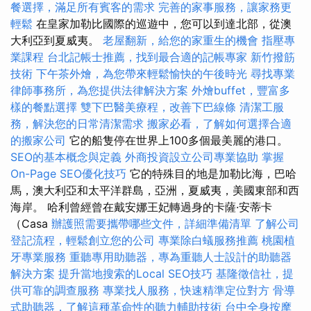
餐選擇，滿足所有賓客的需求
完善的家事服務，讓家務更
輕鬆
在皇家加勒比國際的巡遊中，您可以到達北部，從澳
大利亞到夏威夷。
老屋翻新，給您的家重生的機會
指壓專
業課程
台北記帳士推薦，找到最合適的記帳專家
新竹撥筋
技術
下午茶外燴，為您帶來輕鬆愉快的午後時光
尋找專業
律師事務所，為您提供法律解決方案
外燴buffet，豐富多
樣的餐點選擇
雙下巴醫美療程，改善下巴線條
清潔工服
務，解決您的日常清潔需求
搬家必看，了解如何選擇合適
的搬家公司
它的船隻停在世界上100多個最美麗的港口。
SEO的基本概念與定義
外商投資設立公司專業協助
掌握
On-Page SEO優化技巧
它的特殊目的地是加勒比海，巴哈
馬，澳大利亞和太平洋群島，亞洲，夏威夷，美國東部和西
海岸。 哈利曾經曾在戴安娜王妃轉過身的卡薩·安蒂卡
（Casa
辦護照需要攜帶哪些文件，詳細準備清單
了解公司
登記流程，輕鬆創立您的公司
專業除白蟻服務推薦
桃園植
牙專業服務
重聽專用助聽器，專為重聽人士設計的助聽器
解決方案
提升當地搜索的Local SEO技巧
基隆徵信社，提
供可靠的調查服務
專業找人服務，快速精準定位對方
骨導
式助聽器，了解這種革命性的聽力輔助技術
台中全身按摩