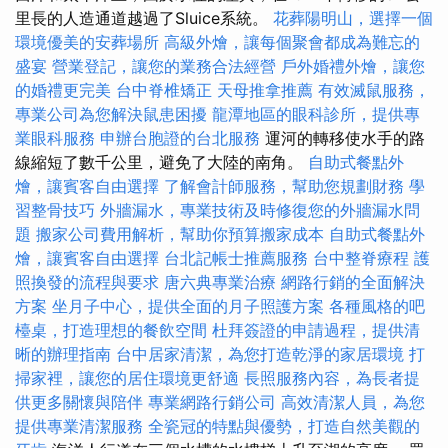
里長的人造通道越過了Sluice系統。
花葬陽明山，選擇一個
環境優美的安葬場所
高級外燴，讓每個聚會都成為難忘的
盛宴
營業登記，讓您的業務合法經營
戶外婚禮外燴，讓您
的婚禮更完美
台中脊椎矯正
天母推拿推薦
有效滅鼠服務，
專業公司為您解決鼠患困擾
龍潭地區的眼科診所，提供專
業眼科服務
申辦台胞證的台北服務
運河的轉移使水手的路
線縮短了數千公里，避免了大陸的南角。
自助式餐點外
燴，讓賓客自由選擇
了解會計師服務，幫助您規劃財務
學
習整骨技巧
外牆漏水，專業技術及時修復您的外牆漏水問
題
搬家公司費用解析，幫助你預算搬家成本
自助式餐點外
燴，讓賓客自由選擇
台北記帳士推薦服務
台中整脊療程
護
照換發的流程與要求
唐六典專業治療
網路行銷的全面解決
方案
坐月子中心，提供全面的月子照護方案
各種風格的吧
檯桌，打造理想的餐飲空間
杜拜簽證的申請過程，提供清
晰的辦理指南
台中居家清潔，為您打造乾淨的家居環境
打
掃家裡，讓您的居住環境更舒適
長照服務內容，為長者提
供更多關懷與陪伴
專業網路行銷公司
高效清潔人員，為您
提供專業清潔服務
全瓷冠的特點與優勢，打造自然美觀的