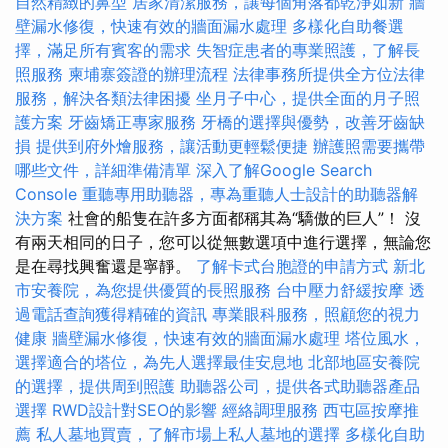
自然精緻的鼻型
居家清潔服務，讓每個角落都乾淨如新
牆
壁漏水修復，快速有效的牆面漏水處理
多樣化自助餐選
擇，滿足所有賓客的需求
失智症患者的專業照護，了解長
照服務
柬埔寨簽證的辦理流程
法律事務所提供全方位法律
服務，解決各類法律困擾
坐月子中心，提供全面的月子照
護方案
牙齒矯正專家服務
牙橋的選擇與優勢，改善牙齒缺
損
提供到府外燴服務，讓活動更輕鬆便捷
辦護照需要攜帶
哪些文件，詳細準備清單
深入了解Google Search
Console
重聽專用助聽器，專為重聽人士設計的助聽器解
決方案
社會的船隻在許多方面都稱其為“驕傲的巨人”！ 沒
有兩天相同的日子，您可以從無數選項中進行選擇，無論您
是在尋找興奮還是寧靜。
了解卡式台胞證的申請方式
新北
市安養院，為您提供優質的長照服務
台中壓力舒緩按摩
透
過電話查詢獲得精確的資訊
專業眼科服務，照顧您的視力
健康
牆壁漏水修復，快速有效的牆面漏水處理
塔位風水，
選擇適合的塔位，為先人選擇最佳安息地
北部地區安養院
的選擇，提供周到照護
助聽器公司，提供各式助聽器產品
選擇
RWD設計對SEO的影響
經絡調理服務
西屯區按摩推
薦
私人墓地買賣，了解市場上私人墓地的選擇
多樣化自助