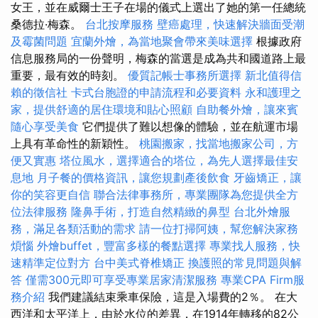
女王，並在威爾士王子在場的儀式上選出了她的第一任總統
桑德拉·梅森。
台北按摩服務
壁癌處理，快速解決牆面受潮
及霉菌問題
宜蘭外燴，為當地聚會帶來美味選擇
根據政府
信息服務局的一份聲明，梅森的當選是成為共和國道路上最
重要，最有效的時刻。
優質記帳士事務所選擇
新北值得信
賴的徵信社
卡式台胞證的申請流程和必要資料
永和護理之
家，提供舒適的居住環境和貼心照顧
自助餐外燴，讓來賓
隨心享受美食
它們提供了難以想像的體驗，並在航運市場
上具有革命性的新穎性。
桃園搬家，找當地搬家公司，方
便又實惠
塔位風水，選擇適合的塔位，為先人選擇最佳安
息地
月子餐的價格資訊，讓您規劃產後飲食
牙齒矯正，讓
你的笑容更自信
聯合法律事務所，專業團隊為您提供全方
位法律服務
隆鼻手術，打造自然精緻的鼻型
台北外燴服
務，滿足各類活動的需求
請一位打掃阿姨，幫您解決家務
煩惱
外燴buffet，豐富多樣的餐點選擇
專業找人服務，快
速精準定位對方
台中美式脊椎矯正
換護照的常見問題與解
答
僅需300元即可享受專業居家清潔服務
專業CPA Firm服
務介紹
我們建議結束乘車保險，這是入場費的2％。 在大
西洋和太平洋上，由於水位的差異，在1914年轉移的82公