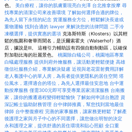
色。
美白療程，讓你的肌膚重現亮白光澤
台北推拿按摩
尋
找專業的清潔公司來改善環境
了解如何選擇合適的牌位，
為先人留下永恆的紀念
貨運服務全方位，輕鬆解決長途或
重物運輸
找到合適的 lawyer 來解決您的法律問題
二手冷
凍櫃選擇，提供實惠的選項
克洛斯特斯（Klosters）以其輕
鬆的氛圍和奢華而聞名，是沃爾索霍夫（Walserhof）酒
店，據說是III。 這種引力輔助設有四個自動制動區，以確保
對加勒比海的壯麗景色。
桃園除白蟻公司，桃園地區專業
白蟻處理服務
提供到府外燴服務，讓活動更輕鬆便捷
高雄
徵信社服務介紹，專業解決疑慮
近視與老花雷射費用詳解
老人養護中心的單人房，為長者提供更隱私的居住空間
塔
位風水，選擇適合的塔位，為先人選擇最佳安息地
台中運
動按摩服務
僅需300元即可享受專業居家清潔服務
台南搬
家，讓你的搬遷過程變得輕鬆愉快
了解如何申請台胞證
資
深記帳士協助財務管理
台中律師推薦，幫您找到當地最佳
律師
台中整復療程
完善的家事服務，讓家務更輕鬆
了解產
後護理之家與月子中心的不同選擇，讓您做出明智的決定
永和護理之家，提供舒適的居住環境和貼心照顧
全口重