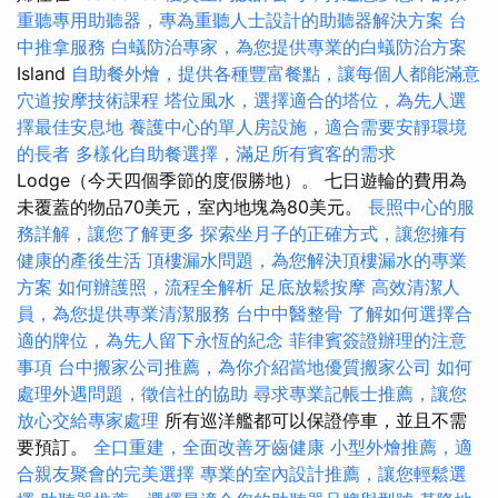
重聽專用助聽器，專為重聽人士設計的助聽器解決方案
台
中推拿服務
白蟻防治專家，為您提供專業的白蟻防治方案
Island
自助餐外燴，提供各種豐富餐點，讓每個人都能滿意
穴道按摩技術課程
塔位風水，選擇適合的塔位，為先人選
擇最佳安息地
養護中心的單人房設施，適合需要安靜環境
的長者
多樣化自助餐選擇，滿足所有賓客的需求
Lodge（今天四個季節的度假勝地）。 七日遊輪的費用為
未覆蓋的物品70美元，室內地塊為80美元。
長照中心的服
務詳解，讓您了解更多
探索坐月子的正確方式，讓您擁有
健康的產後生活
頂樓漏水問題，為您解決頂樓漏水的專業
方案
如何辦護照，流程全解析
足底放鬆按摩
高效清潔人
員，為您提供專業清潔服務
台中中醫整骨
了解如何選擇合
適的牌位，為先人留下永恆的紀念
菲律賓簽證辦理的注意
事項
台中搬家公司推薦，為你介紹當地優質搬家公司
如何
處理外遇問題，徵信社的協助
尋求專業記帳士推薦，讓您
放心交給專家處理
所有巡洋艦都可以保證停車，並且不需
要預訂。
全口重建，全面改善牙齒健康
小型外燴推薦，適
合親友聚會的完美選擇
專業的室內設計推薦，讓您輕鬆選