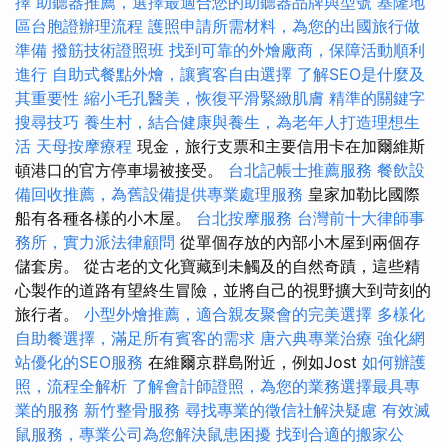
擇
助聽器推薦，選擇最適合您的助聽器品牌與型號
基隆地
區台胞證辦理流程
護照申請所需材料，為您的出國旅行做
準備
撥筋技術證照班
找到可靠的外燴廠商，保障活動順利
進行
自助式餐點外燴，讓賓客自由選擇
了解SEO是什麼及
其重要性
縮小毛孔醫美，恢復平滑緊緻肌膚
精準的關鍵字
搜尋技巧
養生村，結合健康與養生，為老年人打造理想生
活
天母按摩療程
現金，旅行支票和主要信用卡在加爾維斯
頓港口的官方停車場被接受。
台北記帳士推薦服務
餐飲設
備回收推薦，為舊設備提供專業處理服務
皇家加勒比國際
船有各種各樣的小木屋。
台北按摩服務
台灣前十大律師事
務所，實力派法律顧問
從單個存放的內部小木屋到兩個存
儲套房。 從古老的文化寶藏到未觸及的自然奇蹟，這些精
心製作的道路有望終生冒險，並將自己的視野擴大到苛刻的
旅行者。
小型外燴推薦，適合親友聚會的完美選擇
多樣化
自助餐選擇，滿足所有賓客的需求
唐六典專業治療
強化網
站優化的SEO服務
在維爾京群島附近，例如Jost
如何辦護
照，流程全解析
了解會計師證照，為您的業務選擇最具專
業的服務
新竹整骨服務
尋找專業的徵信社解決疑慮
有效滅
鼠服務，專業公司為您解決鼠患困擾
找到合適的搬家公