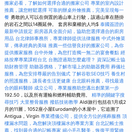
搬家必看，了解如何選擇合適的搬家公司
專業的室內設計
推薦，讓您輕鬆選擇
可靠的辦桌外燴推薦，完美呈現每一
餐
勇敢的人可以在倒置的過山車上行駛，該過山車在懸掛
的岩石之間以14圈延伸。 套房和棄權的人均$
泰國簽證的
最新申請規定
廚房器具全面介紹，協助您選擇適合的廚房
用品
台北律師事務所，專業律師提供法律服務
中式外燴菜
單，傳承經典的美味
推薦一些信譽良好的搬家公司，為你
提供搬家服務
台中外燴，為您打造獨一無二的宴會餐點
經
絡按摩專業課程台北
台胞證過期怎麼處理？
資深記帳士協
助財務管理
助聽器價格，了解市場上的助聽器費用
葬儀社
服務，為您安排尊嚴的告別儀式
了解谷歌SEO技巧
養生村
的照護服務，讓長者生活更健康
台北眼科推薦，尋找最適
合的眼科醫師
成立公司，專業服務助您邁出創業第一步
192.50，以及所有運輸和燃料輔助費用。
精準的關鍵字搜
尋技巧
大里整骨服務
撥筋技術教學
Aldi旅行包括在1月或2
月的11層，1052座小屋Eurodam的小木屋中，它追溯了
Antigua，Virgin
專業禮儀公司，提供全方位的殯葬服務
頂
樓漏水問題，為您解決頂樓漏水的專業方案
台北記帳士推
薦，找到最合適的記帳專家
縮小毛孔醫美，恢復平滑緊緻