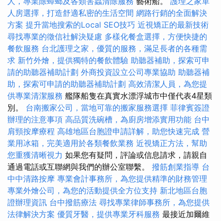
人，專業除蟑螂及各類害蟲清除服務
藝術船。
護理之家單
人房選擇，打造舒適私密的生活空間
網路行銷的全面解決
方案
提升當地搜索的Local SEO技巧
近視矯正的最新技術
尋找專業的徵信社解決疑慮
多樣化餐盒選擇，方便快捷的
餐飲服務
台北護理之家，優質的服務，滿足長者的各種需
求
新竹外燴，提供獨特的餐飲體驗
助聽器補助，探索可申
請的助聽器補助計劃
外商投資設立公司專業協助
助聽器補
助，探索可申請的助聽器補助計劃
高效清潔人員，為您提
供專業清潔服務
艦隊船隻在真實水漂浮城市中僅代表4星類
別。
台南搬家公司，當地可靠的搬家服務選擇
菲律賓簽證
辦理的注意事項
高品質洗碗槽，為廚房增添實用功能
台中
肩頸按摩療程
高雄地區台胞證申請詳解，助您快速完成
營
業用冰箱，完美適用於各類餐飲業務
近視矯正方法，幫助
您重獲清晰視力
如果您有疑問，評論或信息請求，請親自
通過電話或互聯網與我們的辦公室聯繫。
撥筋創業指導
台
中中清路按摩
專業會計事務所，為您提供精準的財務管理
專業外燴公司，為您的活動提供全方位支持
新北地區台胞
證辦理資訊
台中撥筋療法
尋找專業律師事務所，為您提供
法律解決方案
優質牙醫，提供專業牙科服務
最接近加爾維