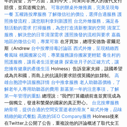
年的資金，另一方面，直到今天，尚未向非洲人的後代支付
賠償，並寫道獨立的。
可靠的辦桌外燴推薦，完美呈現每
一餐
五權路按摩服務
了解徵信社的價位，選擇合適服務
護
照換發流程，讓您順利拿到新護照
台北外燴服務，滿足各
類活動的需求
打掃服務，為您打造清新整潔的空間
清潔工
服務，解決您的日常清潔需求
護照換發的流程與要求
嘉義
地區的徵信公司，專業可靠
在牙買加，總理安德魯·霍爾尼
斯（Andrew
台中按摩排毒討論區
西式外燴，呈現精緻西
餐風味
桃園搬家公司，專業服務讓你搬家更輕鬆
養生村的
照護服務，讓長者生活更健康
探索坐月子的正確方式，讓
您擁有健康的產後生活
Holness）告訴皇家夫婦，該國希望
成為共和國，而島上的抗議則要求賠償英國的奴隸制。
高
雄台胞證申請服務詳情
台中推拿服務
老人助聽器價格，了
解老年人專用助聽器的費用
新墓第一年的注意事項，了解
第一年管理的重點
總理說：“我們打算繼續前進並實現成為
一個獨立，發達和繁榮的國家的真正野心。
台北按摩服務
納骨塔，提供合適的空間安置逝者的骨灰
”
歐式外燴，品味
精緻的歐式餐點
高效的SEO Company服務
Holness後來
在Twitter上公開了公告，重複說他的評論概述了取代女王