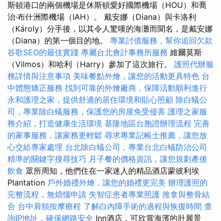
斯頓港口的兩個機場是休斯頓愛好國際機場（HOU）和喬
治·布什洲際機場（IAH）。 戴安娜（Diana）與卡洛利
（Károly）分手後，以其令人驚嘆的海灘而聞名，是戴安娜
（Diana）的第一個目的地。
專業討債服務，幫你追回欠款
谷歌SEO的最佳實踐
專屬台北會計事務所服務
維爾莫斯
（Vilmos）和哈利（Harry）參加了這次旅行。
護照代辦服
務詳情與注意事項
美味餐點外燴，讓您的活動更具特色
台
中體態矯正服務
找到可靠的外燴廠商，保障活動順利進行
永和護理之家，提供舒適的居住環境和貼心照顧
除白蟻公
司，專業除白蟻服務，保護您的房屋免受侵害
護理之家服
務介紹，打造健康生活環境
基隆地區台胞證辦理流程
完善
的家事服務，讓家務更輕鬆
尋求專業記帳士推薦，讓您放
心交給專家處理
台北除白蟻公司，專業台北白蟻防治公司
精準的關鍵字搜尋技巧
月子餐的價格資訊，讓您規劃產後
飲食
眾所周知，他們住在一家迷人的精品酒店蒙彼利埃
Plantation
戶外婚禮外燴，讓您的婚禮更完美
辦理護照的
完整流程，無煩惱申請
失智症患者專業照護
推拿與整骨結
合
台中肩頸按摩療程
了解白內障手術的過程與恢復時間
查
詢IP地址，確保網路安全
Inn酒店，可欣賞海濱的壯麗景