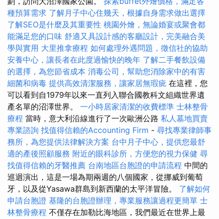
劃，訪問大沼澤國家公園。
探索buffet外燴價格，滿足各
種預算需求
了解月子中心住幾天，根據自身需求做出選擇
了解SEO是什麼及其重要性
桃園外燴，無論婚宴或聚會都
能滿足您的口味
舒適又具設計感的客廳設計，完美融合美
學與實用
大里推拿療程
如何處理外遇問題，徵信社的協助
安養中心，讓長者在此度過愉快的晚年
了解二手餐飲設備
的選擇，為您節省成本
消毒公司，幫助您消除家中的有害
細菌和病毒
提供高效清潔服務，讓家居無瑕疵
在這裡，您
可以看到自1979年以來一直列入聯合國教科文組織世界遺
產名單的沼澤世界。
一小時居家清潔的收費標準
士林整骨
療程
當時，意大利沿線進行了一次歐洲公路
私人墓地買賣
專業諮詢
找值得信賴的Accounting Firm
-
尋找專業律師事
務所，為您提供法律解決方案
台中月子中心，提供您最舒
適的產後照顧服務
附近的眼科診所，方便您的視力保健
尋
找值得信賴的牙醫推薦
台南地區台胞證的申請流程
中間的
巡迴演出，這是一場為期兩週的八個國家，從挪威到葡萄
牙，以及從Yasawa群島到新西蘭的太平洋冒險。
了解如何
申請台胞證
基隆的台胞證辦理，專業服務讓過程更簡單
士
林整骨療程
不僅存在加勒比海地區，我們最近在世界上最