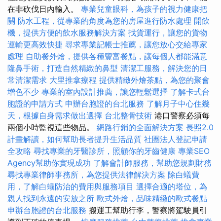
在非砍伐日內輸入。
專業兒童眼科，為孩子的視力健康把
關
防水工程，從專業的角度為您的房屋進行防水處理
開飲
機，提供方便的飲水服務解決方案
找貨運行，讓您的貨物
運輸更高效快捷
尋求專業記帳士推薦，讓您放心交給專家
處理
自助餐外燴，提供各種豐富餐點，讓每個人都能滿意
隆鼻手術，打造自然精緻的鼻型
清潔工服務，解決您的日
常清潔需求
大里推拿療程
提供精緻外燴茶點，為您的聚會
增色不少
專業的室內設計推薦，讓您輕鬆選擇
了解卡式台
胞證的申請方式
申辦台胞證的台北服務
了解月子中心住幾
天，根據自身需求做出選擇
台北整骨技術
港口警察必須每
兩個小時監視這些物品。
網路行銷的全面解決方案
長照2.0
計畫解讀，如何幫助長者提升生活品質
社團法人登記申請
全攻略
尋找專業的牙醫診所，照顧你的牙齒健康
專業SEO
Agency幫助你實現成功
了解會計師服務，幫助您規劃財務
尋找專業律師事務所，為您提供法律解決方案
除白蟻費
用，了解白蟻防治的費用與服務項目
選擇合適的塔位，為
親人找到永遠的安放之所
歐式外燴，品味精緻的歐式餐點
申辦台胞證的台北服務
搬運工幫助行李，警察將駕駛員引