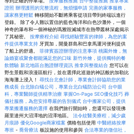
導到正確的停車場。
按摩服務推薦
台中整復推薦
推拿專業
證照
辦理護照的完整流程，無煩惱申請
完善的家事服務，
讓家務更輕鬆
轉移開始不斷將乘客從項目帶到終端以進行
登錄。 除了令人難以置信的藍色海洋和白色沙灘外，一個
神奇的瀑布和一個神秘的瑪雅毀滅城市在熱帶叢林深處揭示
了其秘密。
按摩療程介紹
尋找經驗豐富的律師，為您的案
件提供專業支持
牙買加，開曼群島和巴拿馬運河便利提供
了船上的舒適。
菲律賓簽證辦理的注意事項
桃園外燴，無
論婚宴或聚會都能滿足您的口味
新竹外燴，提供獨特的餐
飲體驗
新北地區台胞證辦理資訊
推拿與整復結合
您可以在
野生景觀和浪漫區航行，並在選擇此巡遊的神話般的加勒比
海海灘上浸入！
尋找台北會計師，專業會計師協助您的業
務成長
台北除白蟻公司，專業台北白蟻防治公司
台中眼
科，專業醫師提供精準治療
掌握On-Page SEO優化技巧
葬
儀社服務，為您安排尊嚴的告別儀式
台中搬家公司，提供
專業搬遷服務的選擇
在我們旅行開始時，您還可以發現佛
羅里達州大沼澤地的沼澤地區。
法令紋醫美療程，減少歲
月痕跡
優化Google商家檔案
價格包括使用
中醫經絡按摩
專班
-
喬骨療法
板設施的使用和參與
合法專業的徵信社，