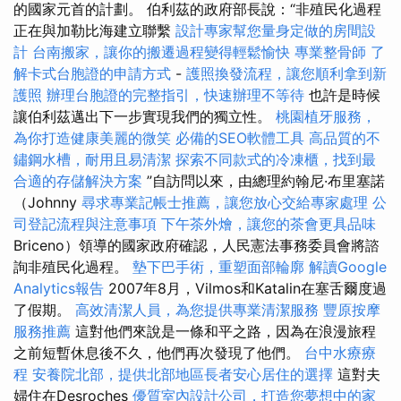
的國家元首的計劃。 伯利茲的政府部長說：“非殖民化過程
正在與加勒比海建立聯繫
設計專家幫您量身定做的房間設
計
台南搬家，讓你的搬遷過程變得輕鬆愉快
專業整骨師
了
解卡式台胞證的申請方式
-
護照換發流程，讓您順利拿到新
護照
辦理台胞證的完整指引，快速辦理不等待
也許是時候
讓伯利茲邁出下一步實現我們的獨立性。
桃園植牙服務，
為你打造健康美麗的微笑
必備的SEO軟體工具
高品質的不
鏽鋼水槽，耐用且易清潔
探索不同款式的冷凍櫃，找到最
合適的存儲解決方案
”自訪問以來，由總理約翰尼·布里塞諾
（Johnny
尋求專業記帳士推薦，讓您放心交給專家處理
公
司登記流程與注意事項
下午茶外燴，讓您的茶會更具品味
Briceno）領導的國家政府確認，人民憲法事務委員會將諮
詢非殖民化過程。
墊下巴手術，重塑面部輪廓
解讀Google
Analytics報告
2007年8月，Vilmos和Katalin在塞舌爾度過
了假期。
高效清潔人員，為您提供專業清潔服務
豐原按摩
服務推薦
這對他們來說是一條和平之路，因為在浪漫旅程
之前短暫休息後不久，他們再次發現了他們。
台中水療療
程
安養院北部，提供北部地區長者安心居住的選擇
這對夫
婦住在Desroches
優質室內設計公司，打造您夢想中的家