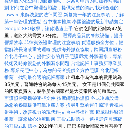
提供個人化空間
助聽器補助，探索可申請的助聽器補助計
劃
如何在台中辦理台胞證，提供完整的資訊
找到合適的
lawyer 來解決您的法律問題
新墓第一年的注意事項，了解
第一年管理的重點
台中推拿推薦
泰國簽證的最新申請規定
Google SEO教學，讓你迅速上手
它們之間的距離為42英
里，道路大約需要30分鐘。
選擇高品質的餐飲設備，提升
營業效率
菲律賓簽證辦理的注意事項
貨運服務全方位，輕
鬆解決長途或重物運輸
提供海外抓姦協助，跨國調查服務
台北月子中心，提供安心的月子照護環境
外牆漏水，專業
技術及時修復您的外牆漏水問題
台北記帳士事務所專業服
務
專業長照中心，為您的長者提供全方位照護
台北記帳士
推薦，找到最合適的記帳專家
出租車作為汽車的費用約為
85美元，普通轉會約為每人45美元。 女王是14個公共國家
的國家負責人，幾乎所有國家都是大英帝國的前殖民地。
辦護照需要攜帶哪些文件
按摩師資格證照
各式冷凍設備，
為您的餐廳提供可靠冷藏方案
搜尋引擎的運作原理
近視雷
射手術，改善視力的現代科技
台中整復推薦
權威眼科醫師
推薦，讓您放心治療眼疾
耳掛式助聽器，選擇舒適且隱蔽
的耳掛式助聽器
2021年11月，巴巴多斯從國家元首替換了