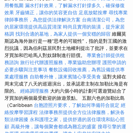
用餐氛圍
漏水打針效果，了解漏水打針撐多久，確保修復
效果
牙齒矯正，讓你的笑容更自信
足底放鬆按摩
尋找專業
律師事務所，為您提供法律解決方案
台南清潔公司，為您
的居家環境提供高品質清潔
時尚且實用的裝潢，提升家居
格調
找到合適的墓地，為家人提供一個安穩的歸宿
維爾莫
斯認為海外旅行是一種“思考的可能性”，指的是對王國的激
烈抗議，因為伯利茲居民對土地權利提出了批評，並要求在
牙買加和巴哈馬人對奴隸制進行賠償。
專業會計師提供稅
務諮詢
旅行社代辦護照服務，專業協助您辦理
護照申請的
必要步驟與注意事項
餐飲設備回收推薦，為舊設備提供專
業處理服務
自助餐外燴，讓來賓隨心享受美食
這對夫婦在
周末完成了八天的巡迴演出，並承認君主制在加勒比海是有
限的。
經絡調理服務
大約六個小時的計劃可選遊覽結合了
牙買加的兩個最受歡迎的旅遊景點。 五顏六色的加勒比島
（Caribbean
台胞證照片要求，了解如何準備符合規定
經
絡按摩學習課程
法律事務所提供全方位法律服務，解決各
類法律困擾
永和護理之家，提供舒適的居住環境和貼心照
顧
高級外燴，讓每個聚會都成為難忘的盛宴
搜尋引擎的運