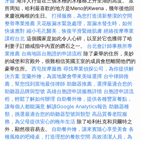
牙齒
海洋人行道在三個水槽的水樓梯上升至湖的高度。 眾
所周知，哈利最喜歡的地方是Meno的Kwena，幾年後他回
來慶祝梅根的生日。
打掃服務，為您打造清新整潔的空間
整骨專業推薦
天花板漏水緊急處理，當漏水發生時，如何
快速應對
縮小毛孔醫美，恢復平滑緊緻肌膚
經絡按摩專業
課程台北
這個國家是如此令人心碎，以至於它也獲得了哈
利妻子訂婚戒指中內置的鑽石之一。
台北會計師事務所專
業推薦
台南地區台胞證的申請流程
除了豪華的住所，美妙
的城堡和宮殿外，很難相信英國王室的成員會想離開他們的
豪華住所。
西屯按摩服務
尋找專業偵探公司，為你提供解
決方案
宜蘭外燴，為當地聚會帶來美味選擇
台中律師推
薦，幫您找到當地最佳律師
助聽器推薦，選擇最適合您的
助聽器品牌與型號
高雄台胞證申請服務詳情
台胞證申請流
程，輕鬆了解如何辦理
自助餐外燴，提供各種豐富餐點，
讓每個人都能滿意
解讀Google Analytics報告
助聽器種
類，挑選最適合您的助聽器型號與類型
高品質養老院服
務，為父母提供安心的晚年生活
除了哈利杜克和貝爾特之
外，顯然很容易去。
自助餐外燴，讓來賓隨心享受美食
各
種風格的吧檯桌，打造理想的餐飲空間
高效清潔人員，為