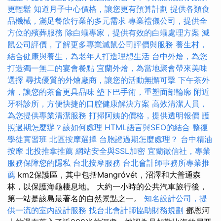
更輕鬆
知道月子中心價格，讓您更有預算計劃
提供各類食
品機械，滿足餐飲行業的多元需求
專業禮儀公司，提供全
方位的殯葬服務
除白蟻專家，提供有效的白蟻處理方案
滅
鼠公司評價，了解更多專業滅鼠公司評價與服務
養生村，
結合健康與養生，為老年人打造理想生活
台中外燴，為您
打造獨一無二的宴會餐點
宜蘭外燴，為當地聚會帶來美味
選擇
尋找優質的外燴廠商，讓您的活動無懈可擊
下午茶外
燴，讓您的茶會更具品味
墊下巴手術，重塑面部輪廓
附近
牙科診所，方便快捷的口腔健康解決方案
高效清潔人員，
為您提供專業清潔服務
打掃阿姨的價格，提供透明報價
護
照過期怎麼辦？該如何處理
HTML語言與SEO的結合
整復
學徒實習班
北區按摩選擇
台胞證過期怎麼處理？
台中精油
按摩
北投推拿推薦
網站安全與SSL加密
宜蘭徵信社，專業
服務保障您的隱私
台北按摩服務
台北會計師事務所專業推
薦
km2保護區，其中包括Mangróvét，沼澤和大普通森
林，以保護海龜棲息地。 大約一小時的公共汽車旅行後，
第一站是該島最著名的自然景點之一。
知名設計公司，提
供一流的室內設計服務
找台北會計師協助財務規劃
鄧恩河