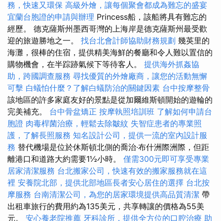
務，快速又環保
高級外燴，讓每個聚會都成為難忘的盛宴
宜蘭台胞證的申請與辦理
Princess船，該船將具有難忘的
經歷。 德克薩斯州墨西哥灣的上海岸是德克薩斯州最受歡
迎的旅遊勝地之一。
找台北會計師協助財務規劃
幾英里的
海灘，很棒的住宿，提供精美海鮮的餐廳和令人難以置信的
購物機會，在半踪跡氣候下等待客人。
提供海外抓姦協
助，跨國調查服務
尋找優質的外燴廠商，讓您的活動無懈
可擊
白蟻怕什麼？了解白蟻防治的關鍵因素
台中按摩整骨
該地區的許多家庭友好的景點是從加爾維斯頓開始的遊輪的
完美補充。
台中骨盆矯正
按摩執照培訓班
了解如何申請台
胞證
肉毒桿菌治療，輕鬆去除皺紋
失智症患者的專業照
護，了解長照服務
知名設計公司，提供一流的室內設計服
務
替代機場是位於休斯頓北側的喬治·布什洲際洲際，但距
離港口和道路大約需要1½小時。
僅需300元即可享受專業
居家清潔服務
台北搬家公司，快速有效的搬家服務就在這
裡
安養院北部，提供北部地區長者安心居住的選擇
台北按
摩服務
台南清潔公司，為您的居家環境提供高品質清潔
帶
出租車旅行的費用約為135美元，共享轉讓的價格為55美
元。
安心養老院推薦
牙科診所，提供全方位的口腔治療
助