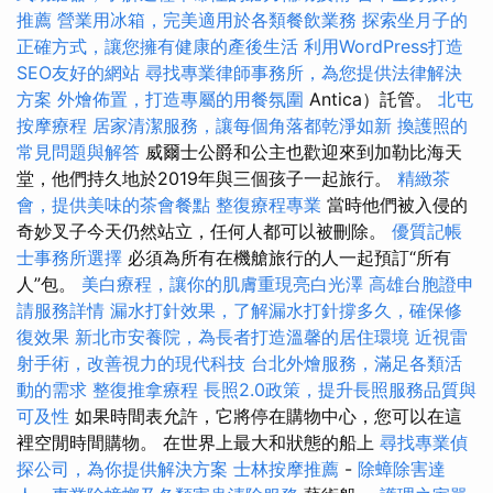
推薦
營業用冰箱，完美適用於各類餐飲業務
探索坐月子的
正確方式，讓您擁有健康的產後生活
利用WordPress打造
SEO友好的網站
尋找專業律師事務所，為您提供法律解決
方案
外燴佈置，打造專屬的用餐氛圍
Antica）託管。
北屯
按摩療程
居家清潔服務，讓每個角落都乾淨如新
換護照的
常見問題與解答
威爾士公爵和公主也歡迎來到加勒比海天
堂，他們持久地於2019年與三個孩子一起旅行。
精緻茶
會，提供美味的茶會餐點
整復療程專業
當時他們被入侵的
奇妙叉子今天仍然站立，任何人都可以被刪除。
優質記帳
士事務所選擇
必須為所有在機艙旅行的人一起預訂“所有
人”包。
美白療程，讓你的肌膚重現亮白光澤
高雄台胞證申
請服務詳情
漏水打針效果，了解漏水打針撐多久，確保修
復效果
新北市安養院，為長者打造溫馨的居住環境
近視雷
射手術，改善視力的現代科技
台北外燴服務，滿足各類活
動的需求
整復推拿療程
長照2.0政策，提升長照服務品質與
可及性
如果時間表允許，它將停在購物中心，您可以在這
裡空閒時間購物。 在世界上最大和狀態的船上
尋找專業偵
探公司，為你提供解決方案
士林按摩推薦
-
除蟑除害達