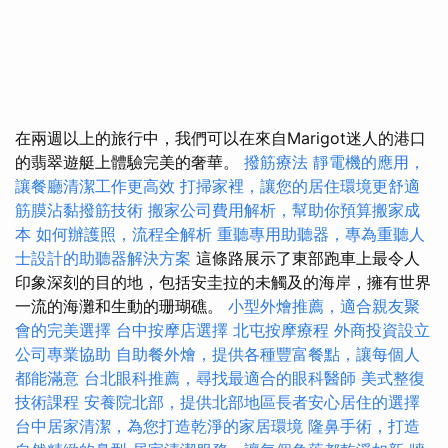
在兩週以上的旅行中，我們可以在來自Marigot迷人的港口
的翡翠遊艇上體驗完美的奢華。
撥筋療法
靜電機的應用，
讓餐廳清潔工作更高效
打掃家裡，讓您的居住環境更舒適
筋膜沾黏撥筋技術
搬家公司費用解析，幫助你預算搬家成
本
如何辦護照，流程全解析
重聽專用助聽器，專為重聽人
士設計的助聽器解決方案
這條路展示了東部跑車上最令人
印象深刻的目的地，包括安圭拉的未觸及的海岸，擁有世界
一流的海灘和生動的珊瑚礁。
小型外燴推薦，適合親友聚
會的完美選擇
台中按摩店選擇
北屯按摩療程
外商投資設立
公司專業協助
自助餐外燴，提供各種豐富餐點，讓每個人
都能滿意
台北眼科推薦，尋找最適合的眼科醫師
美式整復
技術課程
安養院北部，提供北部地區長者安心居住的選擇
台中居家清潔，為您打造乾淨的家居環境
隆鼻手術，打造