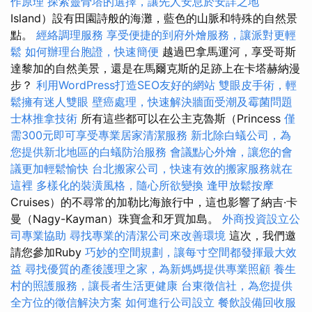
作原理
探索靈骨塔的選擇，讓先人安息於安詳之地
Island）設有田園詩般的海灘，藍色的山脈和特殊的自然景
點。
經絡調理服務
享受便捷的到府外燴服務，讓派對更輕
鬆
如何辦理台胞證，快速簡便
越過巴拿馬運河，享受哥斯
達黎加的自然美景，還是在馬爾克斯的足跡上在卡塔赫納漫
步？
利用WordPress打造SEO友好的網站
雙眼皮手術，輕
鬆擁有迷人雙眼
壁癌處理，快速解決牆面受潮及霉菌問題
士林推拿技術
所有這些都可以在公主克魯斯（Princess
僅
需300元即可享受專業居家清潔服務
新北除白蟻公司，為
您提供新北地區的白蟻防治服務
會議點心外燴，讓您的會
議更加輕鬆愉快
台北搬家公司，快速有效的搬家服務就在
這裡
多樣化的裝潢風格，隨心所欲變換
逢甲放鬆按摩
Cruises）的不尋常的加勒比海旅行中，這也影響了納吉·卡
曼（Nagy-Kayman）珠寶盒和牙買加島。
外商投資設立公
司專業協助
尋找專業的清潔公司來改善環境
這次，我們邀
請您參加Ruby
巧妙的空間規劃，讓每寸空間都發揮最大效
益
尋找優質的產後護理之家，為新媽媽提供專業照顧
養生
村的照護服務，讓長者生活更健康
台東徵信社，為您提供
全方位的徵信解決方案
如何進行公司設立
餐飲設備回收服