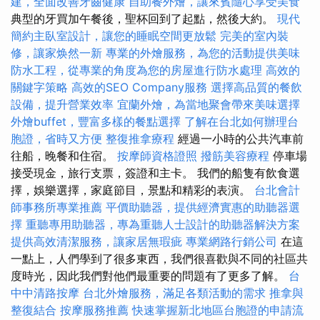
建，全面改善牙齒健康
自助餐外燴，讓來賓隨心享受美食
典型的牙買加午餐後，聖杯回到了起點，然後大約。
現代
簡約主臥室設計，讓您的睡眠空間更放鬆
完美的室內裝
修，讓家焕然一新
專業的外燴服務，為您的活動提供美味
防水工程，從專業的角度為您的房屋進行防水處理
高效的
關鍵字策略
高效的SEO Company服務
選擇高品質的餐飲
設備，提升營業效率
宜蘭外燴，為當地聚會帶來美味選擇
外燴buffet，豐富多樣的餐點選擇
了解在台北如何辦理台
胞證，省時又方便
整復推拿療程
經過一小時的公共汽車前
往船，晚餐和住宿。
按摩師資格證照
撥筋美容療程
停車場
接受現金，旅行支票，簽證和主卡。 我們的船隻有飲食選
擇，娛樂選擇，家庭節目，景點和精彩的表演。
台北會計
師事務所專業推薦
平價助聽器，提供經濟實惠的助聽器選
擇
重聽專用助聽器，專為重聽人士設計的助聽器解決方案
提供高效清潔服務，讓家居無瑕疵
專業網路行銷公司
在這
一點上，人們學到了很多東西，我們很喜歡與不同的社區共
度時光，因此我們對他們最重要的問題有了更多了解。
台
中中清路按摩
台北外燴服務，滿足各類活動的需求
推拿與
整復結合
按摩服務推薦
快速掌握新北地區台胞證的申請流