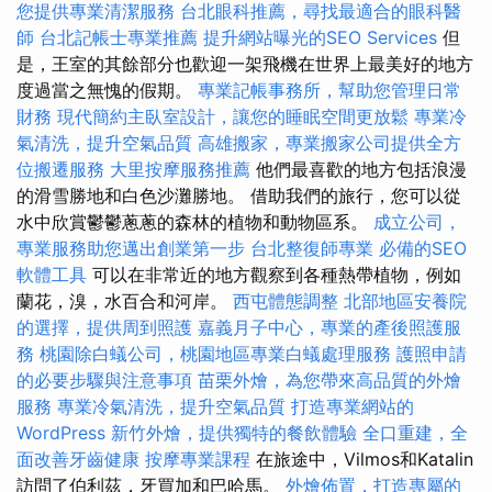
您提供專業清潔服務
台北眼科推薦，尋找最適合的眼科醫
師
台北記帳士專業推薦
提升網站曝光的SEO Services
但
是，王室的其餘部分也歡迎一架飛機在世界上最美好的地方
度過當之無愧的假期。
專業記帳事務所，幫助您管理日常
財務
現代簡約主臥室設計，讓您的睡眠空間更放鬆
專業冷
氣清洗，提升空氣品質
高雄搬家，專業搬家公司提供全方
位搬遷服務
大里按摩服務推薦
他們最喜歡的地方包括浪漫
的滑雪勝地和白色沙灘勝地。 借助我們的旅行，您可以從
水中欣賞鬱鬱蔥蔥的森林的植物和動物區系。
成立公司，
專業服務助您邁出創業第一步
台北整復師專業
必備的SEO
軟體工具
可以在非常近的地方觀察到各種熱帶植物，例如
蘭花，溴，水百合和河岸。
西屯體態調整
北部地區安養院
的選擇，提供周到照護
嘉義月子中心，專業的產後照護服
務
桃園除白蟻公司，桃園地區專業白蟻處理服務
護照申請
的必要步驟與注意事項
苗栗外燴，為您帶來高品質的外燴
服務
專業冷氣清洗，提升空氣品質
打造專業網站的
WordPress
新竹外燴，提供獨特的餐飲體驗
全口重建，全
面改善牙齒健康
按摩專業課程
在旅途中，Vilmos和Katalin
訪問了伯利茲，牙買加和巴哈馬。
外燴佈置，打造專屬的