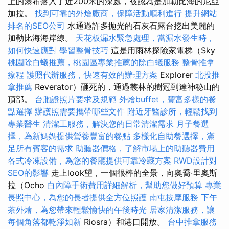
上的瀑布落入了近200米的深處，被認為是加勒比海的尼亞
加拉。
找到可靠的外燴廠商，保障活動順利進行
提升網站
排名的SEO公司
水通過許多拋光的石灰石露台挖出美麗的
加勒比海海岸線。
天花板漏水緊急處理，當漏水發生時，
如何快速應對
學習整骨技巧
這是用雨林探險家電梯（Sky
桃園除白蟻推薦，桃園區專業推薦的除白蟻服務
整骨推拿
療程
護照代辦服務，快速有效的辦理方案
Explorer
北投推
拿推薦
Reverator）砸死的，通過叢林的樹冠到達神秘山的
頂部。
台胞證照片要求及規範
外燴buffet，豐富多樣的餐
點選擇
辦護照需要攜帶哪些文件
附近牙醫診所，輕鬆找到
專業醫生
清潔工服務，解決您的日常清潔需求
月子餐選
擇，為新媽媽提供營養豐富的餐點
多樣化自助餐選擇，滿
足所有賓客的需求
助聽器價格，了解市場上的助聽器費用
各式冷凍設備，為您的餐廳提供可靠冷藏方案
RWD設計對
SEO的影響
走上look望，一個很棒的全景，向奧喬·里奧斯
拉（Ocho
白內障手術費用詳細解析，幫助您做好預算
專業
長照中心，為您的長者提供全方位照護
南屯按摩服務
下午
茶外燴，為您帶來輕鬆愉快的午後時光
居家清潔服務，讓
每個角落都乾淨如新
Riosra）和港口開放。
台中推拿服務