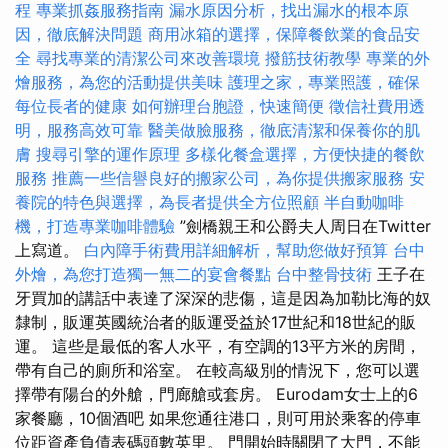
程
專業抓姦服務指南
漏水原因分析，找出漏水的根本原
因，徹底解決問題
商用冰箱的選擇，保障餐飲業的食品安
全
尋找專業的清潔公司來改善環境
撥筋技術教學
專業的外
燴服務，為您的活動提供美味
護理之家，專業照護，確保
每位長者的健康
如何辦理台胞證，快速簡便
徵信社費用透
明，服務高效可靠
醫美做臉服務，徹底清潔和保養你的肌
膚
搜尋引擎的運作原理
多樣化餐盒選擇，方便快捷的餐飲
服務
推薦一些信譽良好的搬家公司，為你提供搬家服務
安
養院的特色與選擇，為長者提供全方位照顧
半自動咖啡
機，打造專業咖啡體驗
”劍橋親王和公爵夫人周日在Twitter
上寫道。
白內障手術費用詳細解析，幫助您做好預算
台中
外燴，為您打造獨一無二的宴會餐點
台中整骨技術
王子在
牙買加的講話中表達了深深的悲傷，這是因為加勒比海的奴
隸制，販運英國統治者的販運受益於17世紀和18世紀的販
運。 這些是最低的客人水平，有空調的13平方米的房間，
帶有自己的廁所和浴室。 在較高級別的情況下，您可以選
擇帶有陽台的外艙，門廊艙或套房。 Eurodam女士上的6
家餐廳，10個酒吧 如果您通往港口，則可用於乘客的停車
位距資產負債表碼頭數英里。 門開始時關閉了大門，不能