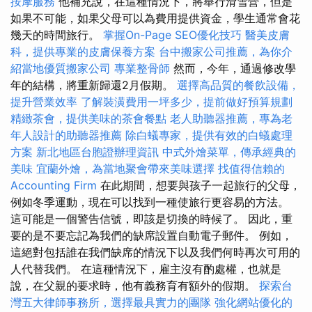
按摩服務
他補充說，在這種情況下，將舉行滑雪營，但是
如果不可能，如果父母可以為費用提供資金，學生通常會花
幾天的時間旅行。
掌握On-Page SEO優化技巧
醫美皮膚
科，提供專業的皮膚保養方案
台中搬家公司推薦，為你介
紹當地優質搬家公司
專業整骨師
然而，今年，通過修改學
年的結構，將重新歸還2月假期。
選擇高品質的餐飲設備，
提升營業效率
了解裝潢費用一坪多少，提前做好預算規劃
精緻茶會，提供美味的茶會餐點
老人助聽器推薦，專為老
年人設計的助聽器推薦
除白蟻專家，提供有效的白蟻處理
方案
新北地區台胞證辦理資訊
中式外燴菜單，傳承經典的
美味
宜蘭外燴，為當地聚會帶來美味選擇
找值得信賴的
Accounting Firm
在此期間，想要與孩子一起旅行的父母，
例如冬季運動，現在可以找到一種使旅行更容易的方法。
這可能是一個警告信號，即該是切換的時候了。 因此，重
要的是不要忘記為我們的缺席設置自動電子郵件。 例如，
這絕對包括誰在我們缺席的情況下以及我們何時再次可用的
人代替我們。 在這種情況下，雇主沒有酌處權，也就是
說，在父親的要求時，他有義務育有額外的假期。
探索台
灣五大律師事務所，選擇最具實力的團隊
強化網站優化的