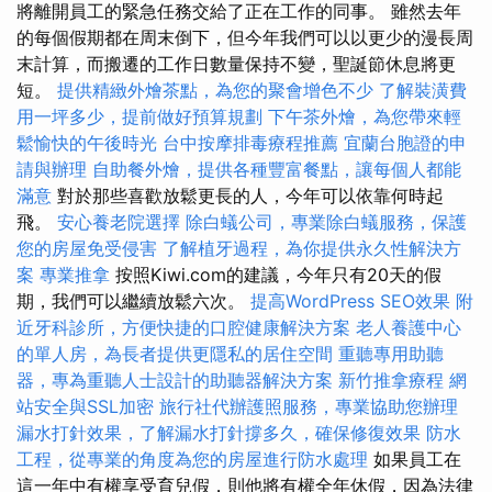
將離開員工的緊急任務交給了正在工作的同事。 雖然去年
的每個假期都在周末倒下，但今年我們可以以更少的漫長周
末計算，而搬遷的工作日數量保持不變，聖誕節休息將更
短。
提供精緻外燴茶點，為您的聚會增色不少
了解裝潢費
用一坪多少，提前做好預算規劃
下午茶外燴，為您帶來輕
鬆愉快的午後時光
台中按摩排毒療程推薦
宜蘭台胞證的申
請與辦理
自助餐外燴，提供各種豐富餐點，讓每個人都能
滿意
對於那些喜歡放鬆更長的人，今年可以依靠何時起
飛。
安心養老院選擇
除白蟻公司，專業除白蟻服務，保護
您的房屋免受侵害
了解植牙過程，為你提供永久性解決方
案
專業推拿
按照Kiwi.com的建議，今年只有20天的假
期，我們可以繼續放鬆六次。
提高WordPress SEO效果
附
近牙科診所，方便快捷的口腔健康解決方案
老人養護中心
的單人房，為長者提供更隱私的居住空間
重聽專用助聽
器，專為重聽人士設計的助聽器解決方案
新竹推拿療程
網
站安全與SSL加密
旅行社代辦護照服務，專業協助您辦理
漏水打針效果，了解漏水打針撐多久，確保修復效果
防水
工程，從專業的角度為您的房屋進行防水處理
如果員工在
這一年中有權享受育兒假，則他將有權全年休假，因為法律