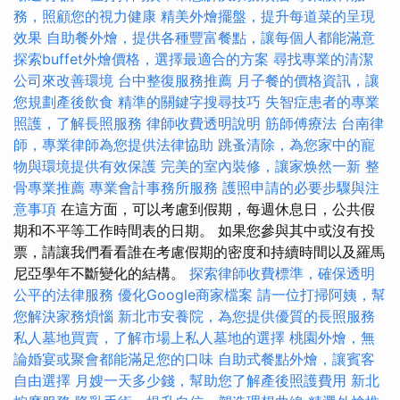
務，照顧您的視力健康
精美外燴擺盤，提升每道菜的呈現
效果
自助餐外燴，提供各種豐富餐點，讓每個人都能滿意
探索buffet外燴價格，選擇最適合的方案
尋找專業的清潔
公司來改善環境
台中整復服務推薦
月子餐的價格資訊，讓
您規劃產後飲食
精準的關鍵字搜尋技巧
失智症患者的專業
照護，了解長照服務
律師收費透明說明
筋師傅療法
台南律
師，專業律師為您提供法律協助
跳蚤清除，為您家中的寵
物與環境提供有效保護
完美的室內裝修，讓家焕然一新
整
骨專業推薦
專業會計事務所服務
護照申請的必要步驟與注
意事項
在這方面，可以考慮到假期，每週休息日，公共假
期和不平等工作時間表的日期。 如果您參與其中或沒有投
票，請讓我們看看誰在考慮假期的密度和持續時間以及羅馬
尼亞學年不斷變化的結構。
探索律師收費標準，確保透明
公平的法律服務
優化Google商家檔案
請一位打掃阿姨，幫
您解決家務煩惱
新北市安養院，為您提供優質的長照服務
私人墓地買賣，了解市場上私人墓地的選擇
桃園外燴，無
論婚宴或聚會都能滿足您的口味
自助式餐點外燴，讓賓客
自由選擇
月嫂一天多少錢，幫助您了解產後照護費用
新北