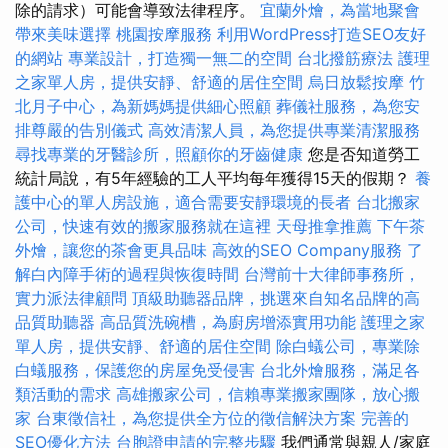
除的請求）可能會導致法律程序。
宜蘭外燴，為當地聚會
帶來美味選擇
桃園按摩服務
利用WordPress打造SEO友好
的網站
專業設計，打造獨一無二的空間
台北撥筋療法
護理
之家單人房，提供安靜、舒適的居住空間
烏日放鬆按摩
竹
北月子中心，為新媽媽提供細心照顧
葬儀社服務，為您安
排尊嚴的告別儀式
高效清潔人員，為您提供專業清潔服務
尋找專業的牙醫診所，照顧你的牙齒健康
您是否知道勞工
統計局說，有5年經驗的工人平均每年獲得15天的假期？
養
護中心的單人房設施，適合需要安靜環境的長者
台北搬家
公司，快速有效的搬家服務就在這裡
天母推拿推薦
下午茶
外燴，讓您的茶會更具品味
高效的SEO Company服務
了
解白內障手術的過程與恢復時間
台灣前十大律師事務所，
實力派法律顧問
頂級助聽器品牌，挑選來自知名品牌的高
品質助聽器
高品質洗碗槽，為廚房增添實用功能
護理之家
單人房，提供安靜、舒適的居住空間
除白蟻公司，專業除
白蟻服務，保護您的房屋免受侵害
台北外燴服務，滿足各
類活動的需求
高雄搬家公司，信賴專業搬家團隊，放心搬
家
台東徵信社，為您提供全方位的徵信解決方案
完善的
SEO優化方法
台胞證申請的完整步驟
我們通常與親人/家庭