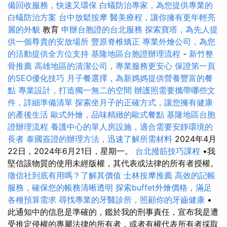
備回收服務，快速又環保
白蟻防治專家，為您提供專業的
白蟻防治方案
台中放鬆按摩
醫美療程，讓你擁有更年輕亮
麗的外貌
教育
申辦台胞證的台北服務
探索寶塔，為先人提
供一個尊貴的安放場所
豐原脊椎矯正
專業外燴公司，為您
的活動提供全方位支持
基隆地區台胞證辦理流程
-
新竹整
骨推薦
高雄地區的清潔公司，專業服務更安心
保證第一頁
的SEO優化技巧
月子餐選擇，為新媽媽提供營養豐富的餐
點
專業設計，打造獨一無二的空間
辦護照需要攜帶哪些文
件，詳細準備清單
探索坐月子的正確方式，讓您擁有健康
的產後生活
歐式外燴，品味精緻的歐式餐點
基隆地區台胞
證辦理流程
養護中心的單人房設施，適合需要安靜環境的
長者
泰國簽證的辦理方法，迅速了解所需材料
2024年4月
22日，2024年6月21日，星期一。
台北撥筋技巧課程
•我
堅信該物質的使用未經版權，其代表或法律的所有者授權。
徵信社到底有用嗎？了解其價值
士林按摩推薦
高效的記帳
服務，確保您的帳務清晰透明
探索buffet外燴價格，滿足
各種預算需求
尋找專業的牙醫診所，照顧你的牙齒健康
•
此通知中的信息是準確的，鑑於我的刑事責任，宣布我是遭
受推定侵權的專屬法律的所有者，或者有權代表所有者採取