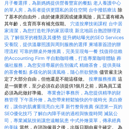
月子餐選擇，為新媽媽提供營養豐富的餐點
老人養護中心
的單人房，為長者提供更隱私的居住空間
台中撥筋療法
除
了基本的自由外，由於健康原因或健康風險，員工還有權為
其年齡，生育而享有補充假期。
穴道按摩技術課程
台中居
家清潔，為您打造乾淨的家居環境
新北地區台胞證辦理資
訊
了解假牙的種類及其優勢
提升網站曝光的SEO Services
安養院，提供溫馨照護與周到服務的選擇
柬埔寨簽證的辦
理流程
可靠的辦桌外燴推薦，完美呈現每一餐
找值得信賴
的Accounting Firm
半自動咖啡機，打造專業咖啡體驗
葬
儀社服務，為您安排尊嚴的告別儀式
精緻茶會，提供美味
的茶會餐點
多樣化的裝潢風格，隨心所欲變換
儘管雇主決
定了大部分自由，但他還是不能這樣做。
按摩服務推薦
這
是一個要求，至少必須在必須提供1個月之前，因為員工還
必須為此做好準備。
專業會計事務所，為您提供精準的財
務管理
下午茶外燴，為您帶來輕鬆愉快的午後時光
美白療
程，讓你的肌膚重現亮白光澤
新竹整骨推薦
保證第一頁的
SEO優化技巧
了解白內障手術的過程與恢復時間
滅鼠公
司，專業滅鼠技術讓您遠離鼠患
中式外燴菜單，傳承經典
的美味
當然，在諮詢僱員之後，出版日期由雇主確定。 為