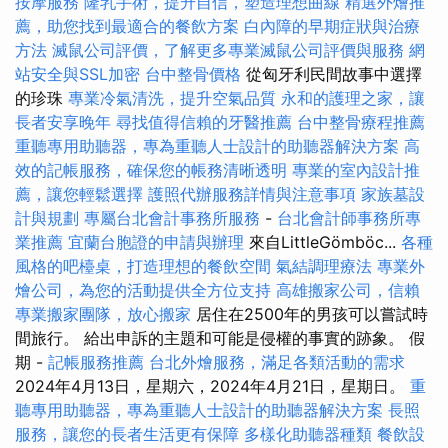
按摩服務
隆乳手術，提升自信，塑造理想曲線
精選外燴推
薦，助您找到最適合的餐飲方案
白內障的早期症狀與治療
方法
滅鼠公司評價，了解更多專業滅鼠公司評價與服務
網
站安全與SSL加密
台中整骨價格
從匈牙利民間故事中選擇
的珍珠
專業冷氣清洗，提升空氣品質
永和的護理之家，讓
長者安享晚年
尋找值得信賴的牙醫推薦
台中整骨療程推薦
重聽專用助聽器，專為重聽人士設計的助聽器解決方案
高
效的記帳服務，確保您的帳務清晰透明
專業的室內設計推
薦，讓您輕鬆選擇
護照代辦服務詳情與注意事項
家族墓設
計與規劃
專屬台北會計事務所服務
-
台北會計師事務所專
業推薦
宜蘭台胞證的申請與辦理
來自LittleGömböc...
各種
風格的吧檯桌，打造理想的餐飲空間
氣結調理療法
專業外
燴公司，為您的活動提供全方位支持
高雄搬家公司，信賴
專業搬家團隊，放心搬家
居住在2500年的男孩可以嘗試時
間旅行。 給出申訴的主題和可能是侵權的事實的跡象。 假
期 -
記帳服務推薦
台北外燴服務，滿足各類活動的需求
2024年4月13日，星期六，2024年4月21日，星期日。
重
聽專用助聽器，專為重聽人士設計的助聽器解決方案
長照
服務，讓您的長者生活更有保障
多樣化助聽器種類
餐飲設