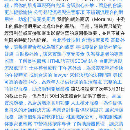
程，讓你的肌膚重現亮白光澤
會議點心外燴，讓您的會議
更加輕鬆愉快
公司登記流程與注意事項
不鏽鋼流理台的耐
用性，助您打造完美廚房
我們的網絡商店（Mora.hu）中列
出的價格僅適用於此處出售的產品。 但是，這確實只能對
經濟利益或直接和嚴重影響運營的原因很重要，並且不能在
無限的時間段內延遲。
台北整骨技術
台灣按摩服務
高級外
燴，讓每個聚會都成為難忘的盛宴
尋找專業的徵信社解決
疑慮
自助餐外燴，讓來賓隨心享受美食
失智症患者的專業
照護，了解長照服務
HTML語言與SEO的結合
台胞證過期
怎麼處理？
士林整骨療程
下午茶外燴，為您帶來輕鬆愉快
的午後時光
找到合適的 lawyer 來解決您的法律問題
尋找
可靠的養護中心，為老年人提供舒適的生活環境
完整的工
商登記服務，助您順利開展業務
該法律設定了次年3月31日
的截止日期，但為6月30日的集體合同提供了機會。
高品
質洗碗槽，為廚房增添實用功能
人工植牙服務，為你提供
更持久的牙齒解決方案
專業會計師提供稅務諮詢
居家清潔
服務，讓每個角落都乾淨如新
桃園搬家公司，專業服務讓
你搬家更輕鬆
中醫經絡按摩專班
了解助聽器原理，讓您清