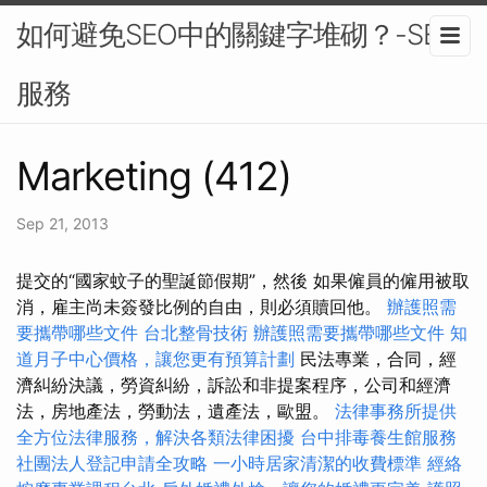
如何避免SEO中的關鍵字堆砌？-SEO
服務
Marketing (412)
Sep 21, 2013
提交的“國家蚊子的聖誕節假期”，然後 如果僱員的僱用被取
消，雇主尚未簽發比例的自由，則必須贖回他。
辦護照需
要攜帶哪些文件
台北整骨技術
辦護照需要攜帶哪些文件
知
道月子中心價格，讓您更有預算計劃
民法專業，合同，經
濟糾紛決議，勞資糾紛，訴訟和非提案程序，公司和經濟
法，房地產法，勞動法，遺產法，歐盟。
法律事務所提供
全方位法律服務，解決各類法律困擾
台中排毒養生館服務
社團法人登記申請全攻略
一小時居家清潔的收費標準
經絡