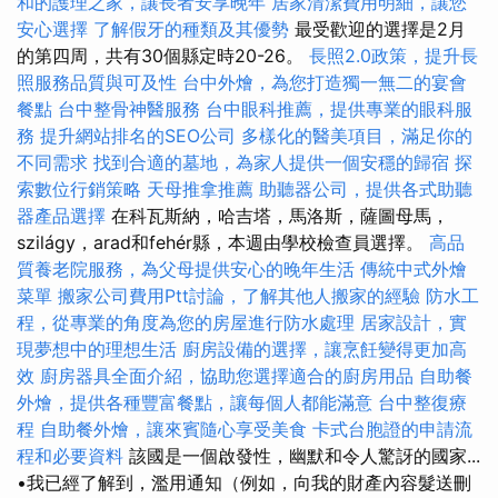
和的護理之家，讓長者安享晚年
居家清潔費用明細，讓您
安心選擇
了解假牙的種類及其優勢
最受歡迎的選擇是2月
的第四周，共有30個縣定時20-26。
長照2.0政策，提升長
照服務品質與可及性
台中外燴，為您打造獨一無二的宴會
餐點
台中整骨神醫服務
台中眼科推薦，提供專業的眼科服
務
提升網站排名的SEO公司
多樣化的醫美項目，滿足你的
不同需求
找到合適的墓地，為家人提供一個安穩的歸宿
探
索數位行銷策略
天母推拿推薦
助聽器公司，提供各式助聽
器產品選擇
在科瓦斯納，哈吉塔，馬洛斯，薩圖母馬，
szilágy，arad和fehér縣，本週由學校檢查員選擇。
高品
質養老院服務，為父母提供安心的晚年生活
傳統中式外燴
菜單
搬家公司費用Ptt討論，了解其他人搬家的經驗
防水工
程，從專業的角度為您的房屋進行防水處理
居家設計，實
現夢想中的理想生活
廚房設備的選擇，讓烹飪變得更加高
效
廚房器具全面介紹，協助您選擇適合的廚房用品
自助餐
外燴，提供各種豐富餐點，讓每個人都能滿意
台中整復療
程
自助餐外燴，讓來賓隨心享受美食
卡式台胞證的申請流
程和必要資料
該國是一個啟發性，幽默和令人驚訝的國家...
•我已經了解到，濫用通知（例如，向我的財產內容髮送刪