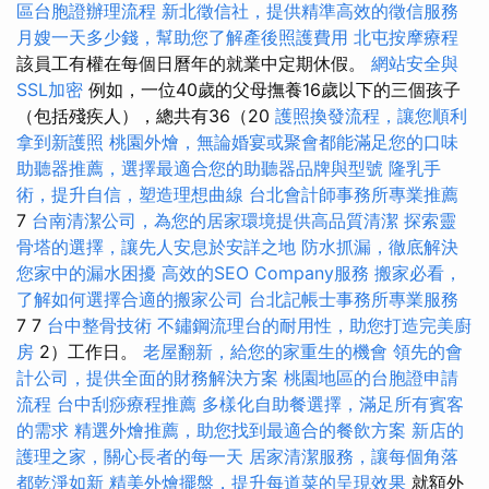
區台胞證辦理流程
新北徵信社，提供精準高效的徵信服務
月嫂一天多少錢，幫助您了解產後照護費用
北屯按摩療程
該員工有權在每個日曆年的就業中定期休假。
網站安全與
SSL加密
例如，一位40歲的父母撫養16歲以下的三個孩子
（包括殘疾人），總共有36（20
護照換發流程，讓您順利
拿到新護照
桃園外燴，無論婚宴或聚會都能滿足您的口味
助聽器推薦，選擇最適合您的助聽器品牌與型號
隆乳手
術，提升自信，塑造理想曲線
台北會計師事務所專業推薦
7
台南清潔公司，為您的居家環境提供高品質清潔
探索靈
骨塔的選擇，讓先人安息於安詳之地
防水抓漏，徹底解決
您家中的漏水困擾
高效的SEO Company服務
搬家必看，
了解如何選擇合適的搬家公司
台北記帳士事務所專業服務
7 7
台中整骨技術
不鏽鋼流理台的耐用性，助您打造完美廚
房
2）工作日。
老屋翻新，給您的家重生的機會
領先的會
計公司，提供全面的財務解決方案
桃園地區的台胞證申請
流程
台中刮痧療程推薦
多樣化自助餐選擇，滿足所有賓客
的需求
精選外燴推薦，助您找到最適合的餐飲方案
新店的
護理之家，關心長者的每一天
居家清潔服務，讓每個角落
都乾淨如新
精美外燴擺盤，提升每道菜的呈現效果
就額外