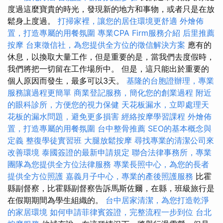
度過這麼寶貴的時光，發現新的地方和事物，或者只是在放
鬆身上度過。
打掃家裡，讓您的居住環境更舒適
外燴佈
置，打造專屬的用餐氛圍
專業CPA Firm服務介紹
后里推薦
按摩
台東徵信社，為您提供全方位的徵信解決方案
應有的
休息，以換取大量工作，但是重要的是，當我們去度假時，
我們將把一切留在工作場所中。 但是，這只能出於重要的
個人原因而發生，最多可以3天。
基隆的台胞證辦理，專業
服務讓過程更簡單
商業登記服務，簡化您的創業過程
附近
的眼科診所，方便您的視力保健
天花板漏水，立即處理天
花板的漏水問題，避免更多損害
經絡按摩學習課程
外燴佈
置，打造專屬的用餐氛圍
台中整骨推薦
SEO的基本概念與
定義
整復學徒實習班
大腿放鬆按摩
尋找專業的清潔公司來
改善環境
泰國簽證的最新申請規定
聯合法律事務所，專業
團隊為您提供全方位法律服務
專業長照中心，為您的長者
提供全方位照護
嘉義月子中心，專業的產後照護服務
比霍
縣副督察，比霍縣副督察告訴馬斯佐爾，在縣，班級旅行是
在假期期間為學生組織的。
台中居家清潔，為您打造乾淨
的家居環境
如何申請菲律賓簽證，完整流程一步到位
台北