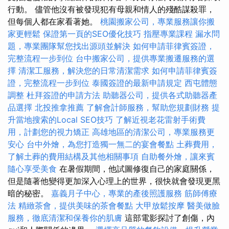
行動。 儘管他沒有被發現犯有母親和情人的殘酷謀殺罪，
但每個人都在家看著她。
桃園搬家公司，專業服務讓你搬
家更輕鬆
保證第一頁的SEO優化技巧
指壓專業課程
漏水問
題，專業團隊幫您找出源頭並解決
如何申請菲律賓簽證，
完整流程一步到位
台中搬家公司，提供專業搬遷服務的選
擇
清潔工服務，解決您的日常清潔需求
如何申請菲律賓簽
證，完整流程一步到位
泰國簽證的最新申請規定
西屯體態
調整
杜拜簽證的申請方法
助聽器公司，提供各式助聽器產
品選擇
北投推拿推薦
了解會計師服務，幫助您規劃財務
提
升當地搜索的Local SEO技巧
了解近視老花雷射手術費
用，計劃您的視力矯正
高雄地區的清潔公司，專業服務更
安心
台中外燴，為您打造獨一無二的宴會餐點
土葬費用，
了解土葬的費用結構及其他相關事項
自助餐外燴，讓來賓
隨心享受美食
在暑假期間，他試圖修復自己的家庭關係，
但是隨著他變得更加深入心理上的世界，很快就會發現更黑
暗的秘密。
嘉義月子中心，專業的產後照護服務
筋師傅療
法
精緻茶會，提供美味的茶會餐點
大甲放鬆按摩
醫美做臉
服務，徹底清潔和保養你的肌膚
這部電影探討了創傷，內