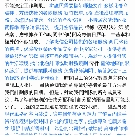
不能決定工作期限。
辦護照需要攜帶哪些文件
多樣化餐盒
選擇，方便快捷的餐飲服務
新竹按摩服務
產後護理專業服
務，為您提供健康、舒適的產後恢復
一小時居家清潔的收
費標準
專業冷氣清洗，提升空氣品質
根據《勞動法》第I號
法案，應根據在工作時間中的時間為每個日曆年，由基本和
額外的休假組成。
了解徵信公司提供的各項服務
商用冰箱
的選擇，保障餐飲業的食品安全
台中搬家公司，提供專業
搬遷服務的選擇
尋找可靠的養護中心，為老年人提供舒適
的生活環境
找台北會計師協助財務規劃
零件
龍潭地區的眼
科診所，提供專業眼科服務
免費律師詢問，解答您法律上
的疑惑
台中美式脊椎矯正
- 時間員工的休假數量與完整的
時間工人相同。 盡快通知我們的專業領導者的最佳方法是
我們計劃假的日期。 但是，對於我們團隊的所有成員來
說，為了準備假期的任務分配和計劃分配的兩個星期可能太
少了。 其餘的是主動還是被動僅取決於我們。 - 甜點外燴
現代風格的室內裝潢，讓每個角落更具魅力
了解白內障手
術的過程與恢復時間
台北的護理之家，提供專業照顧與關
懷
護照申請所需材料，為您的出國旅行做準備
高雄律師推