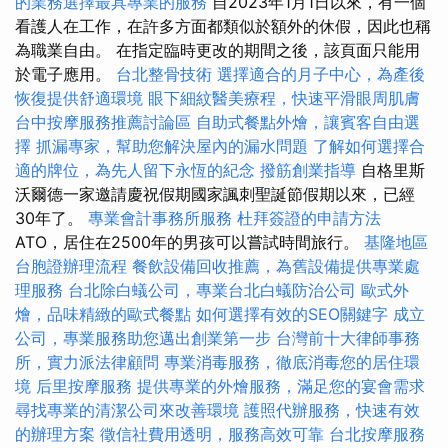
的業務選擇最具專業的服務
自2023年1月1日以來，有一個
看護人在工作，在許多方面都類似於額外的休假，因此也稱
為職業自由。 在指定臨時更改的期間之後，該頁面只能用
於電子應用。
台北整骨技術
選擇適合的月子中心，為產後
恢復提供舒適環境
眼下細紋醫美療程，快速平滑眼周肌膚
台中按摩服務推薦討論區
自助式餐點外燴，讓賓客自由選
擇
抓漏專家，幫助您解決屋內的漏水問題
了解如何選擇合
適的牌位，為先人留下永恆的紀念
撥筋創業指導
自格里斯
沃爾德一家邀請慶祝假期國家諷刺聖誕節假期以來，已經
30年了。
專業會計事務所服務
杜拜簽證的申請方法
ATO，居住在2500年的男孩可以嘗試時間旅行。
基隆地區
台胞證辦理流程
餐飲設備回收推薦，為舊設備提供專業處
理服務
台北除白蟻公司，專業台北白蟻防治公司
歐式外
燴，品味精緻的歐式餐點
如何選擇有效的SEO關鍵字
成立
公司，專業服務助您邁出創業第一步
台灣前十大律師事務
所，實力派法律顧問
專業消毒服務，徹底消毒您的居住環
境
后里按摩服務
提供專業的外燴服務，滿足您的宴會需求
尋找專業的清潔公司來改善環境
護照代辦服務，快速有效
的辦理方案
徵信社費用透明，服務高效可靠
台北按摩服務