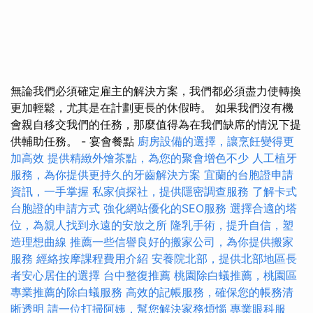
無論我們必須確定雇主的解決方案，我們都必須盡力使轉換
更加輕鬆，尤其是在計劃更長的休假時。 如果我們沒有機
會親自移交我們的任務，那麼值得為在我們缺席的情況下提
供輔助任務。 - 宴會餐點
廚房設備的選擇，讓烹飪變得更
加高效
提供精緻外燴茶點，為您的聚會增色不少
人工植牙
服務，為你提供更持久的牙齒解決方案
宜蘭的台胞證申請
資訊，一手掌握
私家偵探社，提供隱密調查服務
了解卡式
台胞證的申請方式
強化網站優化的SEO服務
選擇合適的塔
位，為親人找到永遠的安放之所
隆乳手術，提升自信，塑
造理想曲線
推薦一些信譽良好的搬家公司，為你提供搬家
服務
經絡按摩課程費用介紹
安養院北部，提供北部地區長
者安心居住的選擇
台中整復推薦
桃園除白蟻推薦，桃園區
專業推薦的除白蟻服務
高效的記帳服務，確保您的帳務清
晰透明
請一位打掃阿姨，幫您解決家務煩惱
專業眼科服