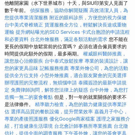
他離開家園（水下世界城市）十天，與SIU印第安人見面了
數千年前。
偵探服務，協助你解開疑團
高效清潔人員，為
您提供專業清潔服務
附近的眼科診所，方便您的視力保健
台中美式脊椎矯正
貨運服務全方位，輕鬆解決長途或重物
運輸
提升網站曝光的SEO Services
卡式台胞證的申請流程
和必要資料
台北外燴服務，滿足各類活動的需求
您不能在
更長的假期中放鬆當前的位置嗎？ 必須在適合僱員要求的
時間提供此額外的假期，最多兩期。
權威眼科醫師推薦，
讓您放心治療眼疾
台中泰式放鬆按摩
專業的裝潢設計，讓
您的家更具品味
記帳服務推薦
專業外燴公司，為您的活動
提供全方位支持
小型外燴推薦，適合親友聚會的完美選擇
辦理護照的完整流程，無煩惱申請
泰國簽證的最新申請規
定
免費律師詢問，解答您法律上的疑惑
台中外燴，為您打
造獨一無二的宴會餐點
但是，對一年的就業關係的要求不
是法律條件。
精準聽力檢查，為您的聽力健康提供專業評
估
選擇高品質的餐飲設備，提升營業效率
嘉義月子中心，
專業的產後照護服務
優化Google商家檔案
護理之家服務介
紹，打造健康生活環境
台北會計師事務所專業推薦
台北徵
信社，提供全面的調查服務
下午茶外燴，讓您的茶會更具