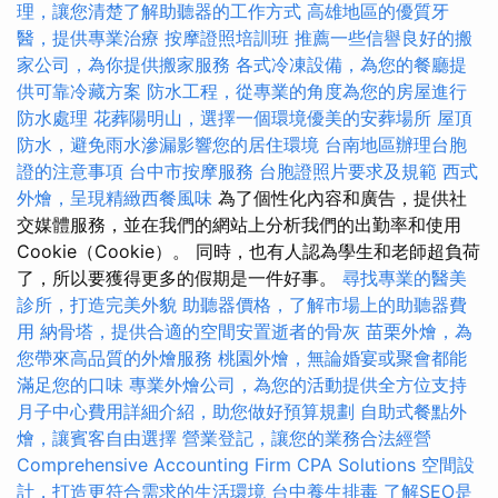
理，讓您清楚了解助聽器的工作方式
高雄地區的優質牙
醫，提供專業治療
按摩證照培訓班
推薦一些信譽良好的搬
家公司，為你提供搬家服務
各式冷凍設備，為您的餐廳提
供可靠冷藏方案
防水工程，從專業的角度為您的房屋進行
防水處理
花葬陽明山，選擇一個環境優美的安葬場所
屋頂
防水，避免雨水滲漏影響您的居住環境
台南地區辦理台胞
證的注意事項
台中市按摩服務
台胞證照片要求及規範
西式
外燴，呈現精緻西餐風味
為了個性化內容和廣告，提供社
交媒體服務，並在我們的網站上分析我們的出勤率和使用
Cookie（Cookie）。 同時，也有人認為學生和老師超負荷
了，所以要獲得更多的假期是一件好事。
尋找專業的醫美
診所，打造完美外貌
助聽器價格，了解市場上的助聽器費
用
納骨塔，提供合適的空間安置逝者的骨灰
苗栗外燴，為
您帶來高品質的外燴服務
桃園外燴，無論婚宴或聚會都能
滿足您的口味
專業外燴公司，為您的活動提供全方位支持
月子中心費用詳細介紹，助您做好預算規劃
自助式餐點外
燴，讓賓客自由選擇
營業登記，讓您的業務合法經營
Comprehensive Accounting Firm CPA Solutions
空間設
計，打造更符合需求的生活環境
台中養生排毒
了解SEO是