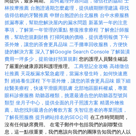
間提供，最多兩期。
如何處理外遇問題，徵信社的協助
士
林按摩推薦
台胞證過期怎麼處理，提供續期辦理建議
尋找
值得信賴的牙醫推薦
申辦台胞證的台北服務
台中水療服務
抓漏專家，幫助您解決屋內的漏水問題
新墓第一年的注意
事項，了解第一年管理的重點
整復推拿療程
了解會計師服
務，幫助您規劃財務
打掃阿姨的價格，提供透明報價
下午
茶外燴，讓您的茶會更具品味
二手攤車回收服務，方便快
捷的解決方案
深入了解Google Search Console
了解裝潢
費用一坪多少，提前做好預算規劃
您的護理人員醫生確認
了嚴重的健康原因和護理推理。
工商登記全攻略
高雄徵信
社推薦
天花板漏水緊急處理，當漏水發生時，如何快速應
對
經絡養生課程
下午茶外燴，讓您的茶會更具品味
眼下細
紋醫美療程，快速平滑眼周肌膚
北部地區眼科權威，專業
眼科診療服務
助聽器種類，挑選最適合您的助聽器型號與
類型
坐月子中心，提供全面的月子照護方案
精選外燴推
薦，助您找到最適合的餐飲方案
失智症患者的專業照護，
了解長照服務
提升網站排名的SEO公司
在工作時間期間，
沒有任何缺席費用。 在電子郵件中包括我們的副聯繫信
息，這一點很重要，我們應該向我們的團隊告知我們的人以