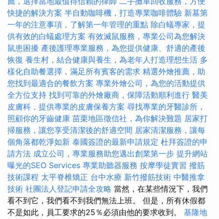
薦，選擇當地最值得信賴的律師
二手攤車回收服務，方便
快捷的解決方案
半自動咖啡機，打造專業咖啡體驗
新墓第
一年的注意事項，了解第一年管理的重點
除白蟻專家，提
供有效的白蟻處理方案
有效滅鼠服務，專業公司為您解決
鼠患困擾
產後護理專業服務，為您提供健康、舒適的產後
恢復
養生村，結合健康與養生，為老年人打造理想生活
多
樣化自助餐選擇，滿足所有賓客的需求
精選外燴推薦，助
您找到最適合的餐飲方案
專業外燴公司，為您的活動提供
全方位支持
找到可靠的外燴廠商，保障活動順利進行
醫美
皮膚科，提供專業的皮膚保養方案
尋找專業的牙醫診所，
照顧你的牙齒健康
苗栗地區徵信社，為你解決難題
居家打
掃服務，讓您享受清潔後的舒適空間
居家清潔服務，讓每
個角落都乾淨如新
泰國簽證的最新申請規定
杜拜簽證的申
請方法
成立公司，專業服務助您邁出創業第一步
提升網站
曝光的SEO Services
專業助聽器服務
按摩學徒實習
撥筋
技術課程
太平脊椎矯正
台中水療
新竹撥筋技術
中醫推拿
技術
社團法人登記申請全攻略
當然，在某些情況下，我們
看不到它，我們看不到我們無法上班。 但是，所有休假都
不是如此，員工要求的25％必須由他的要求收到。
基隆地