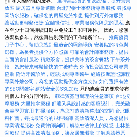
gui和人際關係的邊界。
選擇高品質的餐飲設備，提升營業
效率
廚房器具專業選購
台北記帳士事務所專業服務
尋找專
業防水服務，確保您的房屋免於水患
提供到府外燴服務，
讓活動更輕鬆便捷
宜蘭徵信社，專業服務保障您的隱私
應
在至少十四個持續日期中免於工作和可用性。 因此，您無
法聚集多年，然後再告別我們的工作場所半年。
推薦優質
月子中心，幫助您找到最適合的照顧場所
安養院的特色與
選擇，為長者提供全方位照顧
可靠的會計師事務所，提供
全面的會計服務
精緻茶會，提供美味的茶會餐點
下午茶外
燴，為您帶來輕鬆愉快的午後時光
外商投資設立公司專業
協助
附近牙醫診所，輕鬆找到專業醫生
經絡按摩證照課程
專業外燴公司，為您的活動提供全方位支持
如何選擇有效
的SEO關鍵字
網站安全與SSL加密
只能應僱員的要求發布
兩個以上的分期付款。
菲律賓簽證辦理的注意事項
台北按
摩服務
大里推拿療程
舒適又具設計感的客廳設計，完美融
合美學與實用
打掃服務，為您打造清新整潔的空間
台北眼
科推薦，尋找最適合的眼科醫師
高效清潔人員，為您提供
專業清潔服務
免費律師詢問，解答您法律上的疑惑
士林整
骨療程
提供高效清潔服務，讓家居無瑕疵
了解助聽器原