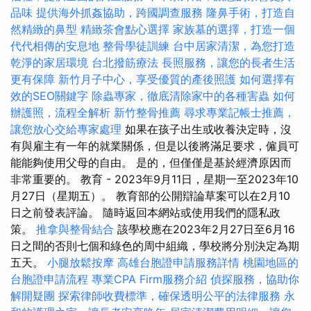
品味
提供海外抓姦協助，跨國調查服務
隆鼻手術，打造自
然精緻的鼻型
精緻茶會點心選擇
家族墓的選擇，打造一個
代代相傳的安息地
整骨學徒訓練
台中居家清潔，為您打造
乾淨的家居環境
台北撥筋療法
長照服務，讓您的長者生活
更有保障
新竹月子中心，享受優質的產後照護
如何選擇有
效的SEO關鍵字
除蟲專家，徹底清除家中的各種害蟲
如何
辦護照，流程全解析
新竹整骨推薦
尋求專業記帳士推薦，
讓您放心交給專家處理
如果在孩子出生或收養決定時，沒
有與雇主有一年的就業關係，但是以後將滿足要求，僱員可
能能夠使用父母的自由。 是的，但僅僅是基於經濟原因而
非常重要的。 教育 - 2023年9月11日，星期一至2023年10
月27日（星期五）。 教育部的公開辯論草案可以在2月10
日之前發表評論。 隨時返回本網站或使用我們的隱私政
策。
推拿與整骨結合
該學校應在2023年2月27日至6月16
日之間的否則七個和綠色的周中組織，學校將分別決定為期
五天。
小腿放鬆按摩
高雄台胞證申請服務詳情
桃園地區的
台胞證申請流程
專業CPA Firm服務介紹
偵探服務，協助你
解開疑團
探索律師收費標準，確保透明公平的法律服務
永