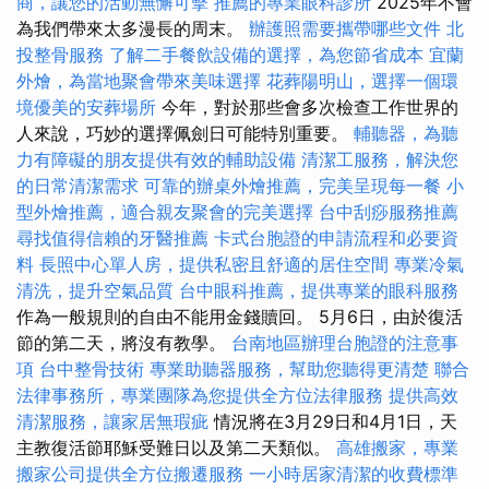
商，讓您的活動無懈可擊
推薦的專業眼科診所
2025年不會
為我們帶來太多漫長的周末。
辦護照需要攜帶哪些文件
北
投整骨服務
了解二手餐飲設備的選擇，為您節省成本
宜蘭
外燴，為當地聚會帶來美味選擇
花葬陽明山，選擇一個環
境優美的安葬場所
今年，對於那些會多次檢查工作世界的
人來說，巧妙的選擇佩劍日可能特別重要。
輔聽器，為聽
力有障礙的朋友提供有效的輔助設備
清潔工服務，解決您
的日常清潔需求
可靠的辦桌外燴推薦，完美呈現每一餐
小
型外燴推薦，適合親友聚會的完美選擇
台中刮痧服務推薦
尋找值得信賴的牙醫推薦
卡式台胞證的申請流程和必要資
料
長照中心單人房，提供私密且舒適的居住空間
專業冷氣
清洗，提升空氣品質
台中眼科推薦，提供專業的眼科服務
作為一般規則的自由不能用金錢贖回。 5月6日，由於復活
節的第二天，將沒有教學。
台南地區辦理台胞證的注意事
項
台中整骨技術
專業助聽器服務，幫助您聽得更清楚
聯合
法律事務所，專業團隊為您提供全方位法律服務
提供高效
清潔服務，讓家居無瑕疵
情況將在3月29日和4月1日，天
主教復活節耶穌受難日以及第二天類似。
高雄搬家，專業
搬家公司提供全方位搬遷服務
一小時居家清潔的收費標準