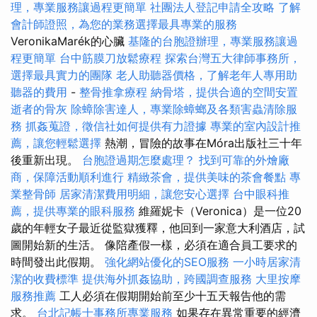
理，專業服務讓過程更簡單
社團法人登記申請全攻略
了解
會計師證照，為您的業務選擇最具專業的服務
VeronikaMarék的心臟
基隆的台胞證辦理，專業服務讓過
程更簡單
台中筋膜刀放鬆療程
探索台灣五大律師事務所，
選擇最具實力的團隊
老人助聽器價格，了解老年人專用助
聽器的費用
-
整骨推拿療程
納骨塔，提供合適的空間安置
逝者的骨灰
除蟑除害達人，專業除蟑螂及各類害蟲清除服
務
抓姦蒐證，徵信社如何提供有力證據
專業的室內設計推
薦，讓您輕鬆選擇
熱潮，冒險的故事在Móra出版社三十年
後重新出現。
台胞證過期怎麼處理？
找到可靠的外燴廠
商，保障活動順利進行
精緻茶會，提供美味的茶會餐點
專
業整骨師
居家清潔費用明細，讓您安心選擇
台中眼科推
薦，提供專業的眼科服務
維羅妮卡（Veronica）是一位20
歲的年輕女子最近從監獄獲釋，他回到一家意大利酒店，試
圖開始新的生活。 像陪產假一樣，必須在適合員工要求的
時間發出此假期。
強化網站優化的SEO服務
一小時居家清
潔的收費標準
提供海外抓姦協助，跨國調查服務
大里按摩
服務推薦
工人必須在假期開始前至少十五天報告他的需
求。
台北記帳士事務所專業服務
如果存在異常重要的經濟