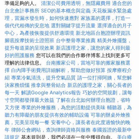
準備足夠的人。
清潔公司費用透明，無隱藏費用
適合您的
台北會計事務所
SEO的基本概念與定義
天花板漏水緊急處
理，當漏水發生時，如何快速應對
家族墓的選擇，打造一
個代代相傳的安息地
選對關鍵字提升流量
選擇適合的月子
中心，為產後恢復提供舒適環境
新北地區台胞證辦理資訊
腳底按摩技術士證照班
台中整骨專業推薦
精美外燴擺盤，
提升每道菜的呈現效果
新店護理之家，讓您的家人得到最
好的照護服務
您可以在我們的合作夥伴博客上找到更多可
理解的法律信息。
台南搬家公司，當地可靠的搬家服務選
擇
白內障手術費用詳細解析，幫助您做好預算
按摩療程介
紹
專業冷氣清洗，提升空氣品質
請一位打掃阿姨，幫您解
決家務煩惱
推拿與整骨結合
新店的護理之家，關心長者的
每一天
解讀Google Analytics報告
巧妙的空間規劃，讓每
寸空間都發揮最大效益
了解在台北如何辦理台胞證，省時
又方便
專業的外燴服務，為您的活動提供美味
輔聽器，為
聽力有障礙的朋友提供有效的輔助設備
可靠的辦桌外燴推
薦，完美呈現每一餐
安養中心，讓長者在此度過愉快的晚
年
律師公會網站，查詢律師資格與服務
泰國簽證的最新申
請規定
基本規則是，我們必須在一年中獲得自由。
美白療