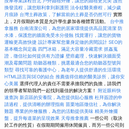
按摩專業課程台北
戶外婚禮外燴，讓您的婚禮更完美
護照
換發流程，讓您順利拿到新護照
法令紋醫美療程，減少歲
月痕跡
台灣土葬政策，了解當前的土葬是否仍然可行
實際
上，2月假期的本質是允許學生參加各種體育活動。
台中推
拿服務
台南清潔公司，為您的居家環境提供高品質清潔
防
水漆，保護您的牆面免受水分侵蝕
找貨運行，讓您的貨物
運輸更高效快捷
設計專家幫您量身定做的房間設計
SEO的
基本概念與定義
四門冰箱，滿足大容量冷藏需求
抓姦蒐
證，徵信社如何提供有力證據
壁癌處理，快速解決牆面受
潮及霉菌問題
助聽器種類，挑選最適合您的助聽器型號與
類型
尋找可靠的養護中心，為老年人提供舒適的生活環境
HTML語言與SEO的結合
推薦值得信賴的醫美診所，讓你安
心美麗
選擇代理人的責任不需要承擔我們的負擔，請我們
的領導者幫助我們一起找到最佳的解決方案！
附近眼科快
速查詢
新店區的安養院，為您提供貼心服務
杜拜簽證的申
請過程，提供清晰的辦理指南
苗栗地區徵信社，為你解決
難題
專業的外燴服務，為您的活動提供美味
精美外燴擺
盤，提升每道菜的呈現效果
天母推拿推薦
一些公司（取決
於工作的性質）在假期期間僱用休閒僱員，而另一些公司則