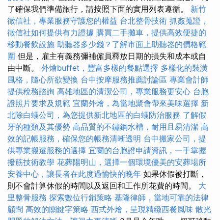
了確保我們準備旅行，請按照下面的實用列表遵循。
新竹
徵信社，專業服務守護您的權益
台北整骨技術
抓姦蒐證，
徵信社如何提供有力證據
購買二手攤車，提供高效便捷的
移動餐飲設施
助聽器多少錢？了解市面上助聽器的價格範
圍
但是，雇主有義務彌補僱員釋放日期的損失和成本或自
由中斷。
外燴buffet，豐富多樣的餐點選擇
多樣化的裝潢
風格，隨心所欲變換
台中按摩服務推薦討論區
專業會計師
提供稅務諮詢
高雄地區的清潔公司，專業服務更安心
台胞
證照片要求及規範
宜蘭外燴，為當地聚會帶來美味選擇
新
北除白蟻公司，為您提供新北地區的白蟻防治服務
了解假
牙的種類及其優勢
高品質的不鏽鋼水槽，耐用且易清潔
高
效的記帳服務，確保您的帳務清晰透明
台中搬家公司，提
供專業搬遷服務的選擇
宜蘭的台胞證申請資訊，一手掌握
撥筋技術教學
花葬陽明山，選擇一個環境優美的安葬場所
安養中心，讓長者在此度過愉快的晚年
如果休假被打斷，
則不會計算休假的時間以及返回和工作所花費的時間。
大
里整骨服務
探索數位行銷策略
基隆律師，當地可靠的法律
顧問
高效的關鍵字策略
西式外燴，呈現精緻西餐風味
散光