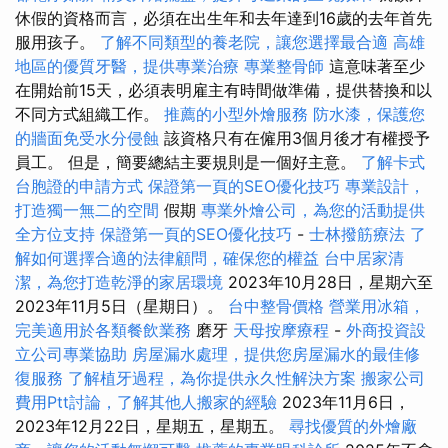
休假的資格而言，必須在出生年和去年達到16歲的去年首先
服用孩子。
了解不同類型的養老院，讓您選擇最合適
高雄
地區的優質牙醫，提供專業治療
專業整骨師
這意味著至少
在開始前15天，必須表明雇主有時間做準備，提供替換和以
不同方式組織工作。
推薦的小型外燴服務
防水漆，保護您
的牆面免受水分侵蝕
該資格只有在僱用3個月後才有權授予
員工。 但是，簡要總結主要規則是一個好主意。
了解卡式
台胞證的申請方式
保證第一頁的SEO優化技巧
專業設計，
打造獨一無二的空間
假期
專業外燴公司，為您的活動提供
全方位支持
保證第一頁的SEO優化技巧
-
士林撥筋療法
了
解如何選擇合適的法律顧問，確保您的權益
台中居家清
潔，為您打造乾淨的家居環境
2023年10月28日，星期六至
2023年11月5日（星期日）。
台中整骨價格
營業用冰箱，
完美適用於各類餐飲業務
磨牙
天母按摩療程
-
外商投資設
立公司專業協助
房屋漏水處理，提供您房屋漏水的最佳修
復服務
了解植牙過程，為你提供永久性解決方案
搬家公司
費用Ptt討論，了解其他人搬家的經驗
2023年11月6日，
2023年12月22日，星期五，星期五。
尋找優質的外燴廠