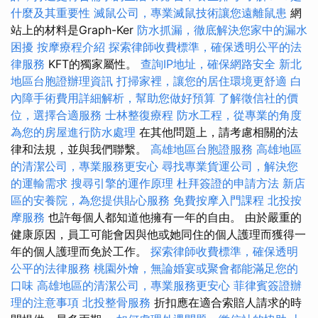
什麼及其重要性
滅鼠公司，專業滅鼠技術讓您遠離鼠患
網
站上的材料是Graph-Ker
防水抓漏，徹底解決您家中的漏水
困擾
按摩療程介紹
探索律師收費標準，確保透明公平的法
律服務
KFT的獨家屬性。
查詢IP地址，確保網路安全
新北
地區台胞證辦理資訊
打掃家裡，讓您的居住環境更舒適
白
內障手術費用詳細解析，幫助您做好預算
了解徵信社的價
位，選擇合適服務
士林整復療程
防水工程，從專業的角度
為您的房屋進行防水處理
在其他問題上，請考慮相關的法
律和法規，並與我們聯繫。
高雄地區台胞證服務
高雄地區
的清潔公司，專業服務更安心
尋找專業貨運公司，解決您
的運輸需求
搜尋引擎的運作原理
杜拜簽證的申請方法
新店
區的安養院，為您提供貼心服務
免費按摩入門課程
北投按
摩服務
也許每個人都知道他擁有一年的自由。 由於嚴重的
健康原因，員工可能會因與他或她同住的個人護理而獲得一
年的個人護理而免於工作。
探索律師收費標準，確保透明
公平的法律服務
桃園外燴，無論婚宴或聚會都能滿足您的
口味
高雄地區的清潔公司，專業服務更安心
菲律賓簽證辦
理的注意事項
北投整骨服務
折扣應在適合索賠人請求的時