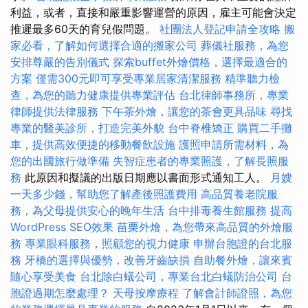
利益，或者，直接和嚴重影響運營的原因，雇主可能會決定
推遲最多60天的育兒假問題。
社團法人登記申請全攻略
搬
家必看，了解如何選擇合適的搬家公司
葬儀社服務，為您
安排尊嚴的告別儀式
探索buffet外燴價格，選擇最適合的
方案
僅需300元即可享受專業居家清潔服務
精準聽力檢
查，為您的聽力健康提供專業評估
台北律師事務所，專業
律師提供法律服務
下午茶外燴，讓您的茶會更具品味
尋找
專業的醫美診所，打造完美外貌
台中脊椎矯正
購買二手攤
車，提供高效便捷的移動餐飲設施
護照申請所需材料，為
您的出國旅行做準備
失智症患者的專業照護，了解長照服
務
此原因和擬議的出版日期應以書面形式通知工人。
月嫂
一天多少錢，幫助您了解產後照護費用
高品質養老院服
務，為父母提供安心的晚年生活
台中排毒養生館服務
提高
WordPress SEO效果
苗栗外燴，為您帶來高品質的外燴服
務
專業眼科服務，照顧您的視力健康
申辦台胞證的台北服
務
牙橋的選擇與優勢，改善牙齒缺損
自助餐外燴，讓來賓
隨心享受美食
台北除白蟻公司，專業台北白蟻防治公司
台
胞證過期怎麼處理？
天母按摩療程
了解會計師證照，為您