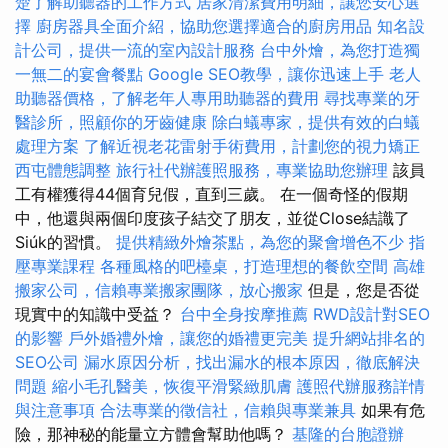
楚了解助聽器的工作方式
居家清潔費用明細，讓您安心選
擇
廚房器具全面介紹，協助您選擇適合的廚房用品
知名設
計公司，提供一流的室內設計服務
台中外燴，為您打造獨
一無二的宴會餐點
Google SEO教學，讓你迅速上手
老人
助聽器價格，了解老年人專用助聽器的費用
尋找專業的牙
醫診所，照顧你的牙齒健康
除白蟻專家，提供有效的白蟻
處理方案
了解近視老花雷射手術費用，計劃您的視力矯正
西屯體態調整
旅行社代辦護照服務，專業協助您辦理
該員
工有權獲得44個育兒假，直到三歲。 在一個奇怪的假期
中，他還與兩個印度孩子結交了朋友，並從Close結識了
Siúk的習慣。
提供精緻外燴茶點，為您的聚會增色不少
指
壓專業課程
各種風格的吧檯桌，打造理想的餐飲空間
高雄
搬家公司，信賴專業搬家團隊，放心搬家
但是，您是否從
現實中的知識中受益？
台中全身按摩推薦
RWD設計對SEO
的影響
戶外婚禮外燴，讓您的婚禮更完美
提升網站排名的
SEO公司
漏水原因分析，找出漏水的根本原因，徹底解決
問題
縮小毛孔醫美，恢復平滑緊緻肌膚
護照代辦服務詳情
與注意事項
合法專業的徵信社，信賴與專業兼具
如果有危
險，那神秘的能量立方體會幫助他嗎？
基隆的台胞證辦